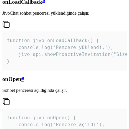
onLoadCallback
#
JivoChat sohbet penceresi yüklendiğinde çalışır.
function jivo_onLoadCallback() {

    console.log('Pencere yüklendi.');

    jivo_api.showProactiveInvitation("Size
}
onOpen
#
Sohbet penceresi açıldığında çalışır.
function jivo_onOpen() {

    console.log('Pencere açıldı');
