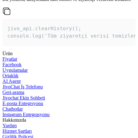
jivo_api.clearHistory();

console.log('Tüm ziyaretçi verisi temizlen
Ürün
Fiyatlar
Facebook
Uygulamalar
Ortaklık
AI Agent
JivoChat İş Telefonu
Geri-arama
Jivochat Ekip Sohbeti
E-posta Entegrsyonu
Chatbotlar
Instagram Entegrasyonu
Hakkımızda
Yardım
Hizmet Şartları
Gizlilik Poliçesi