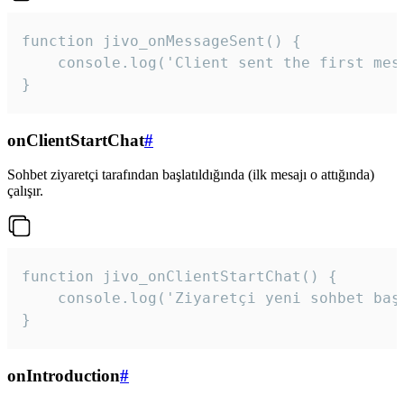
function jivo_onMessageSent() {

    console.log('Client sent the first mess
}
onClientStartChat
#
Sohbet ziyaretçi tarafından başlatıldığında (ilk mesajı o attığında)
çalışır.
function jivo_onClientStartChat() {

    console.log('Ziyaretçi yeni sohbet başl
}
onIntroduction
#