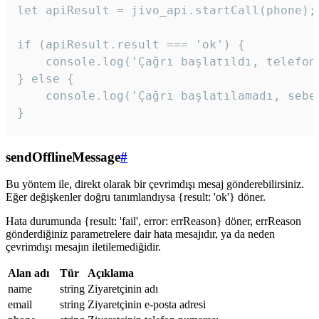
let apiResult = jivo_api.startCall(phone);

if (apiResult.result === 'ok') {

    console.log('Çağrı başlatıldı, telefon 
} else {

    console.log('Çağrı başlatılamadı, sebeb
}
sendOfflineMessage
#
Bu yöntem ile, direkt olarak bir çevrimdışı mesaj gönderebilirsiniz.
Eğer değişkenler doğru tanımlandıysa {result: 'ok'} döner.
Hata durumunda {result: 'fail', error: errReason} döner, errReason
gönderdiğiniz parametrelere dair hata mesajıdır, ya da neden
çevrimdışı mesajın iletilemediğidir.
Alan adı
Tür
Açıklama
name
string
Ziyaretçinin adı
email
string
Ziyaretçinin e-posta adresi