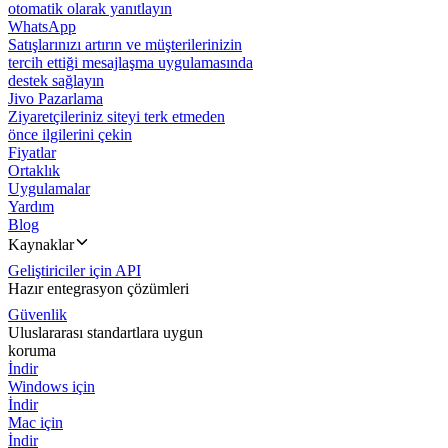
otomatik olarak yanıtlayın
WhatsApp
Satışlarınızı artırın ve müşterilerinizin
tercih ettiği mesajlaşma uygulamasında
destek sağlayın
Jivo Pazarlama
Ziyaretçileriniz siteyi terk etmeden
önce ilgilerini çekin
Fiyatlar
Ortaklık
Uygulamalar
Yardım
Blog
Kaynaklar
Geliştiriciler için API
Hazır entegrasyon çözümleri
Güvenlik
Uluslararası standartlara uygun
koruma
İndir
Windows için
İndir
Mac için
İndir