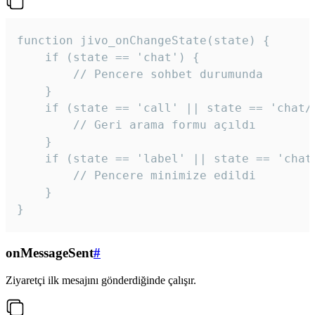
function jivo_onChangeState(state) {

    if (state == 'chat') {

        // Pencere sohbet durumunda

    }

    if (state == 'call' || state == 'chat/c
        // Geri arama formu açıldı

    }

    if (state == 'label' || state == 'chat/
        // Pencere minimize edildi

    }

}
onMessageSent
#
Ziyaretçi ilk mesajını gönderdiğinde çalışır.