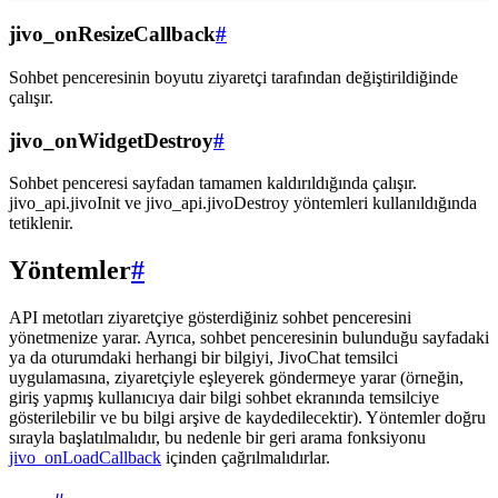
jivo_onResizeCallback
#
Sohbet penceresinin boyutu ziyaretçi tarafından değiştirildiğinde
çalışır.
jivo_onWidgetDestroy
#
Sohbet penceresi sayfadan tamamen kaldırıldığında çalışır.
jivo_api.jivoInit ve jivo_api.jivoDestroy yöntemleri kullanıldığında
tetiklenir.
Yöntemler
#
API metotları ziyaretçiye gösterdiğiniz sohbet penceresini
yönetmenize yarar. Ayrıca, sohbet penceresinin bulunduğu sayfadaki
ya da oturumdaki herhangi bir bilgiyi, JivoChat temsilci
uygulamasına, ziyaretçiyle eşleyerek göndermeye yarar (örneğin,
giriş yapmış kullanıcıya dair bilgi sohbet ekranında temsilciye
gösterilebilir ve bu bilgi arşive de kaydedilecektir). Yöntemler doğru
sırayla başlatılmalıdır, bu nedenle bir geri arama fonksiyonu
jivo_onLoadCallback
içinden çağrılmalıdırlar.