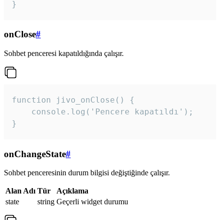
}
onClose
#
Sohbet penceresi kapatıldığında çalışır.
function jivo_onClose() {

    console.log('Pencere kapatıldı');

}
onChangeState
#
Sohbet penceresinin durum bilgisi değiştiğinde çalışır.
Alan Adı
Tür
Açıklama
state
string
Geçerli widget durumu