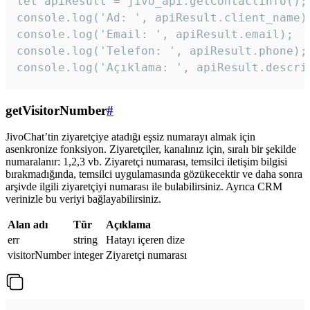
let apiResult = jivo_api.getContactInfo();

console.log('Ad: ', apiResult.client_name);
console.log('Email: ', apiResult.email);

console.log('Telefon: ', apiResult.phone);

console.log('Açıklama: ', apiResult.descri
getVisitorNumber
#
JivoChat’tin ziyaretçiye atadığı eşsiz numarayı almak için
asenkronize fonksiyon. Ziyaretçiler, kanalınız için, sıralı bir şekilde
numaralanır: 1,2,3 vb. Ziyaretçi numarası, temsilci iletişim bilgisi
bırakmadığında, temsilci uygulamasında gözükecektir ve daha sonra
arşivde ilgili ziyaretçiyi numarası ile bulabilirsiniz. Ayrıca CRM
verinizle bu veriyi bağlayabilirsiniz.
Alan adı
Tür
Açıklama
err
string
Hatayı içeren dize
visitorNumber
integer
Ziyaretçi numarası