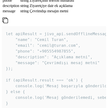
phone
string
Ziyaretçinin telefon numarası
description
string
Ziyaretçiye dair ek açıklama
message
string
Çevrimdışı mesajın metni
let apiResult = jivo_api.sendOfflineMessage
    "name": "Cemil Turan",

    "email": "cemil@turan.com",

    "phone": "+905554987855",

    "description": "Açıklama metni",

    "message": "Çevrimdışı mesaj metni"

});

if (apiResult.result === 'ok') {

    console.log('Mesaj başarıyla gönderildi
} else {

    console.log('Mesaj gönderilemedi, sebeb
}