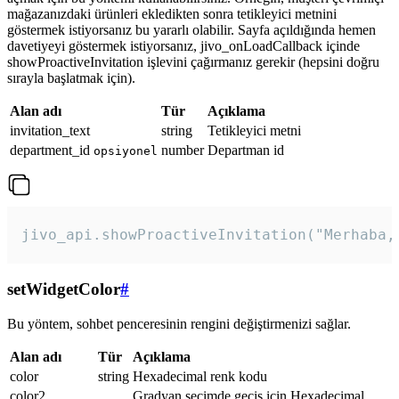
mağazanızdaki ürünleri ekledikten sonra tetikleyici metnini
göstermek istiyorsanız bu yararlı olabilir. Sayfa açıldığında hemen
davetiyeyi göstermek istiyorsanız, jivo_onLoadCallback içinde
showProactiveInvitation işlevini çağırmanız gerekir (hepsini doğru
sırayla başlatmak için).
Alan adı
Tür
Açıklama
invitation_text
string
Tetikleyici metni
department_id
number
Departman id
opsiyonel
jivo_api.showProactiveInvitation("Merhaba,
setWidgetColor
#
Bu yöntem, sohbet penceresinin rengini değiştirmenizi sağlar.
Alan adı
Tür
Açıklama
color
string
Hexadecimal renk kodu
color2
Gradyan seçimde geçiş için Hexadecimal