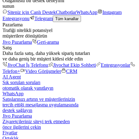
Olağanüstü bir destek deneyimi
sunun
Siteniz için Canlı Destek
Chatbotlar
WhatsApp
Instagram
Entegrasyonu
Telegram
Tüm kanallar
Pazarlama
Trafiği nitelikli potansiyel
müşterilere dönüştürün
Jivo Pazarlama
Geri-arama
Satış
Daha fazla satış, daha yüksek sipariş tutarları
ve daha geniş bir müşteri kitlesi elde edin
JivoChat İş Telefonu
Jivochat Ekip Sohbeti
Entegrasyonlar
Telefon+
Video Görüşmeler
CRM
AI Agent
Sık sorulan soruları
otomatik olarak yanıtlayın
WhatsApp
Satışlarınızı artırın ve müşterilerinizin
tercih ettiği mesajlaşma uygulamasında
destek sağlayın
Jivo Pazarlama
Ziyaretçileriniz siteyi terk etmeden
önce ilgilerini çekin
Fiyatlar
Ortaklık