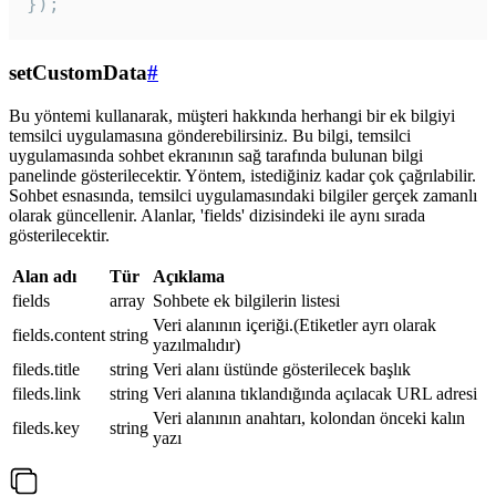
});
setCustomData
#
Bu yöntemi kullanarak, müşteri hakkında herhangi bir ek bilgiyi
temsilci uygulamasına gönderebilirsiniz. Bu bilgi, temsilci
uygulamasında sohbet ekranının sağ tarafında bulunan bilgi
panelinde gösterilecektir. Yöntem, istediğiniz kadar çok çağrılabilir.
Sohbet esnasında, temsilci uygulamasındaki bilgiler gerçek zamanlı
olarak güncellenir. Alanlar, 'fields' dizisindeki ile aynı sırada
gösterilecektir.
Alan adı
Tür
Açıklama
fields
array
Sohbete ek bilgilerin listesi
Veri alanının içeriği.(Etiketler ayrı olarak
fields.content
string
yazılmalıdır)
fileds.title
string
Veri alanı üstünde gösterilecek başlık
fileds.link
string
Veri alanına tıklandığında açılacak URL adresi
Veri alanının anahtarı, kolondan önceki kalın
fileds.key
string
yazı