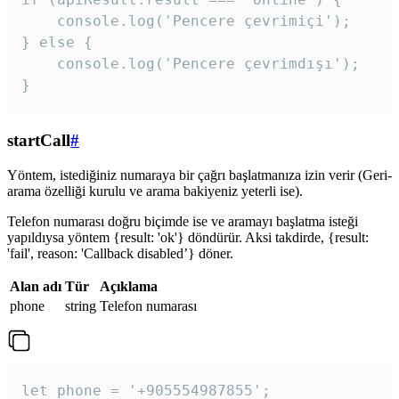
    console.log('Pencere çevrimiçi');

} else {

    console.log('Pencere çevrimdışı');

}
startCall
#
Yöntem, istediğiniz numaraya bir çağrı başlatmanıza izin verir (Geri-
arama özelliği kurulu ve arama bakiyeniz yeterli ise).
Telefon numarası doğru biçimde ise ve aramayı başlatma isteği
yapıldıysa yöntem {result: 'ok'} döndürür. Aksi takdirde, {result:
'fail', reason: 'Callback disabled’} döner.
Alan adı
Tür
Açıklama
phone
string
Telefon numarası
let phone = '+905554987855';
