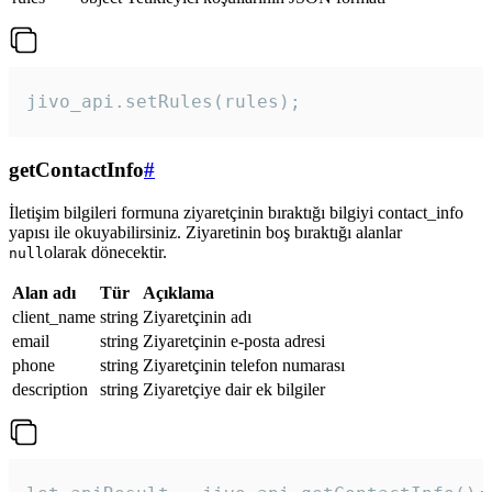
jivo_api.setRules(rules); 
getContactInfo
#
İletişim bilgileri formuna ziyaretçinin bıraktığı bilgiyi contact_info
yapısı ile okuyabilirsiniz. Ziyaretinin boş bıraktığı alanlar
olarak dönecektir.
null
Alan adı
Tür
Açıklama
client_name
string
Ziyaretçinin adı
email
string
Ziyaretçinin e-posta adresi
phone
string
Ziyaretçinin telefon numarası
description
string
Ziyaretçiye dair ek bilgiler