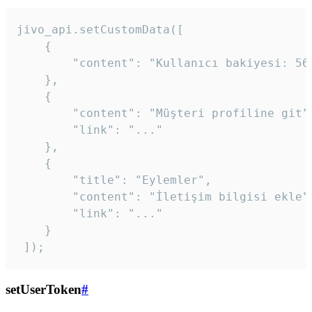
jivo_api.setCustomData([

    {

        "content": "Kullanıcı bakiyesi: 56T
    },

    {

        "content": "Müşteri profiline git",
        "link": "..."

    },

    {

        "title": "Eylemler",

        "content": "İletişim bilgisi ekle",
        "link": "..."

    }

 ]); 
setUserToken
#