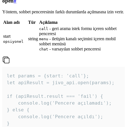
open
#
Yöntem, sohbet penceresinin farklı durumlarda açılmasına izin verir.
Alan adı
Tür
Açıklama
- geri arama istek formu içeren sohbet
call
penceresi
start
string
- iletişim kanalı seçimini içeren mobil
menu
opsiyonel
sohbet menüsü
- varsayılan sohbet penceresi
chat
let params = {start: 'call'};

let apiResult = jivo_api.open(params);

if (apiResult.result === 'fail') {

    console.log('Pencere açılamadı');

} else {

    console.log('Pencere açıldı');

}