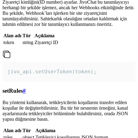
Ziyaretçi kimliğini(ID number) ayarlar. JivoChat bu tanımlayıcıyı
herhangi bir şekilde işlemez, ancak her Webhooks etkinliğinde iletir.
Bu şekilde, Webhook’ları işlerken bir site ziyaretçisini
tanımlayabilirsiniz. Sahtekarlık olasılığını ortadan kaldırmak için
tahmin edilmesi zor bir tanımlayıcı kullanmanızı öneririz.
Alan adı
Tür
Açıklama
token
string
Ziyaretçi ID
jivo_api.setUserToken(token);
setRules
#
Bu yöntemi kullanarak, tetikleyicilerin koşullarını transfer edilen
koşullar ile değiştirebilirsiniz. Bu tür bir nesnenin örneğini, kanal
ayarlarınızda tetikleyiciler bölümünde bulabilirsiniz, orada JSON
yapısı düğmesine basın.
Alan adı
Tür
Açıklama
rules
object
Tetikleyici koşullarının JSON formatı