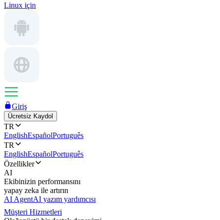
Linux için
Giriş
Ücretsiz Kaydol
TR
English
Español
Português
TR
English
Español
Português
Özellikler
AI
Ekibinizin performansını
yapay zeka ile artırın
AI Agent
AI yazım yardımcısı
Müşteri Hizmetleri