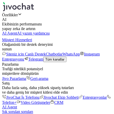
Özellikler
AI
Ekibinizin performansını
yapay zeka ile artırın
AI Agent
AI yazım yardımcısı
Müşteri Hizmetleri
Olağanüstü bir destek deneyimi
sunun
Siteniz için Canlı Destek
Chatbotlar
WhatsApp
Instagram
Entegrasyonu
Telegram
Tüm kanallar
Pazarlama
Trafiği nitelikli potansiyel
müşterilere dönüştürün
Jivo Pazarlama
Geri-arama
Satış
Daha fazla satış, daha yüksek sipariş tutarları
ve daha geniş bir müşteri kitlesi elde edin
JivoChat İş Telefonu
Jivochat Ekip Sohbeti
Entegrasyonlar
Telefon+
Video Görüşmeler
CRM
AI Agent
Sık sorulan soruları