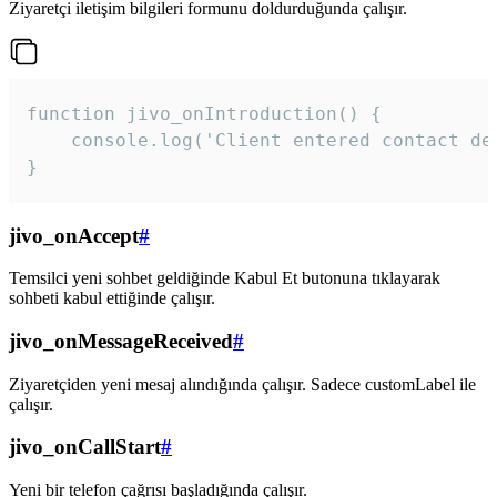
Ziyaretçi iletişim bilgileri formunu doldurduğunda çalışır.
function jivo_onIntroduction() {

    console.log('Client entered contact det
}
jivo_onAccept
#
Temsilci yeni sohbet geldiğinde Kabul Et butonuna tıklayarak
sohbeti kabul ettiğinde çalışır.
jivo_onMessageReceived
#
Ziyaretçiden yeni mesaj alındığında çalışır. Sadece customLabel ile
çalışır.
jivo_onCallStart
#
Yeni bir telefon çağrısı başladığında çalışır.