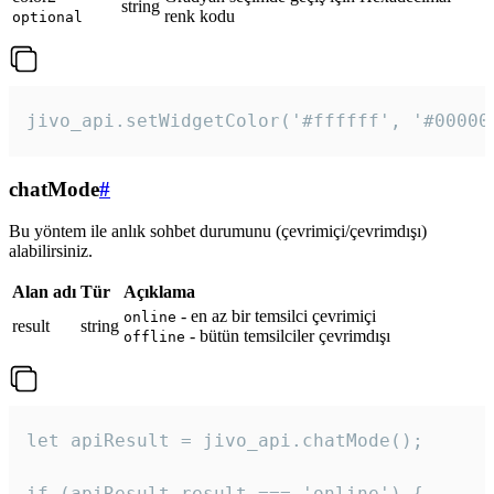
string
renk kodu
optional
jivo_api.setWidgetColor('#ffffff', '#00000
chatMode
#
Bu yöntem ile anlık sohbet durumunu (çevrimiçi/çevrimdışı)
alabilirsiniz.
Alan adı
Tür
Açıklama
- en az bir temsilci çevrimiçi
online
result
string
- bütün temsilciler çevrimdışı
offline
let apiResult = jivo_api.chatMode();

if (apiResult.result === 'online') {
