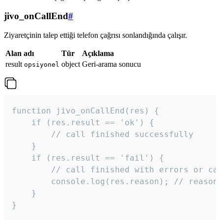
jivo_onCallEnd
#
Ziyaretçinin talep ettiği telefon çağrısı sonlandığında çalışır.
Alan adı
Tür
Açıklama
result
object
Geri-arama sonucu
opsiyonel
function jivo_onCallEnd(res) {

    if (res.result == 'ok') {

        // call finished successfully

    }

    if (res.result == 'fail') {

        // call finished with errors or can
        console.log(res.reason); // reason 
    }

} 