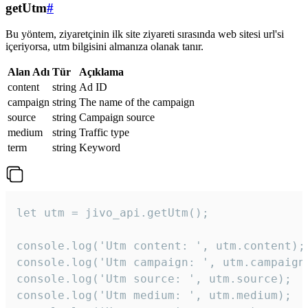
getUtm
#
Bu yöntem, ziyaretçinin ilk site ziyareti sırasında web sitesi url'si
içeriyorsa, utm bilgisini almanıza olanak tanır.
Alan Adı
Tür
Açıklama
content
string
Ad ID
campaign
string
The name of the campaign
source
string
Campaign source
medium
string
Traffic type
term
string
Keyword
let utm = jivo_api.getUtm();

console.log('Utm content: ', utm.content);

console.log('Utm campaign: ', utm.campaign)
console.log('Utm source: ', utm.source);

console.log('Utm medium: ', utm.medium);
