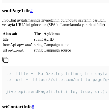
sendPageTitle
#
JivoChat uygulamasında ziyaretçinin bulunduğu sayfanın başlığını
ve sayfa URL'sini günceller. (SPA kullanımlarında yararlı olabilir)
Alan adı
Tür
Açıklama
title
string
Ad ID
fromApi
string
Campaign name
optional
url
string
Campaign source
optional
let title = 'Bu özelleştirilmiş bir sayfa b
let url = 'https://site.com/url_to_page?q=p
jivo_api.sendPageTitle(title, true, url);
setContactInfo
#