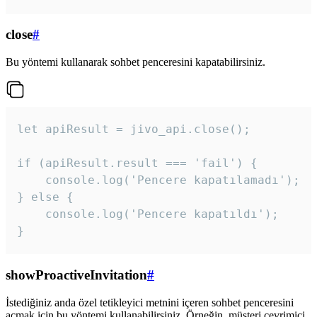
close
#
Bu yöntemi kullanarak sohbet penceresini kapatabilirsiniz.
let apiResult = jivo_api.close();

if (apiResult.result === 'fail') {

    console.log('Pencere kapatılamadı');

} else {

    console.log('Pencere kapatıldı');

}
showProactiveInvitation
#
İstediğiniz anda özel tetikleyici metnini içeren sohbet penceresini
açmak için bu yöntemi kullanabilirsiniz. Örneğin, müşteri çevrimiçi