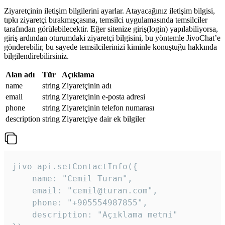
Ziyaretçinin iletişim bilgilerini ayarlar. Atayacağınız iletişim bilgisi,
tıpkı ziyaretçi bırakmışçasına, temsilci uygulamasında temsilciler
tarafından görülebilecektir. Eğer sitenize giriş(login) yapılabiliyorsa,
giriş ardından oturumdaki ziyaretçi bilgisini, bu yöntemle JivoChat’e
gönderebilir, bu sayede temsilcilerinizi kiminle konuştuğu hakkında
bilgilendirebilirsiniz.
Alan adı
Tür
Açıklama
name
string
Ziyaretçinin adı
email
string
Ziyaretçinin e-posta adresi
phone
string
Ziyaretçinin telefon numarası
description
string
Ziyaretçiye dair ek bilgiler
jivo_api.setContactInfo({

    name: "Cemil Turan",

    email: "cemil@turan.com",

    phone: "+905554987855",

    description: "Açıklama metni"
