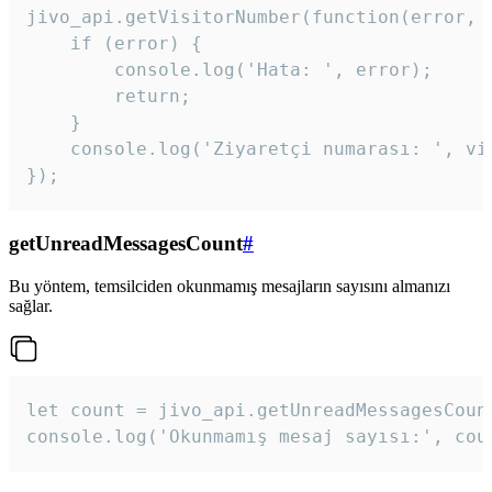
jivo_api.getVisitorNumber(function(error, v
    if (error) {

        console.log('Hata: ', error);

        return;

    }  

    console.log('Ziyaretçi numarası: ', vis
});
getUnreadMessagesCount
#
Bu yöntem, temsilciden okunmamış mesajların sayısını almanızı
sağlar.
let count = jivo_api.getUnreadMessagesCount
console.log('Okunmamış mesaj sayısı:', cou