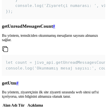
    console.log('Ziyaretçi numarası: ', vis
});
getUnreadMessagesCount
#
Bu yöntem, temsilciden okunmamış mesajların sayısını almanızı
sağlar.
let count = jivo_api.getUnreadMessagesCount
console.log('Okunmamış mesaj sayısı:', cou
getUtm
#
Bu yöntem, ziyaretçinin ilk site ziyareti sırasında web sitesi url'si
içeriyorsa, utm bilgisini almanıza olanak tanır.
Alan Adı
Tür
Açıklama