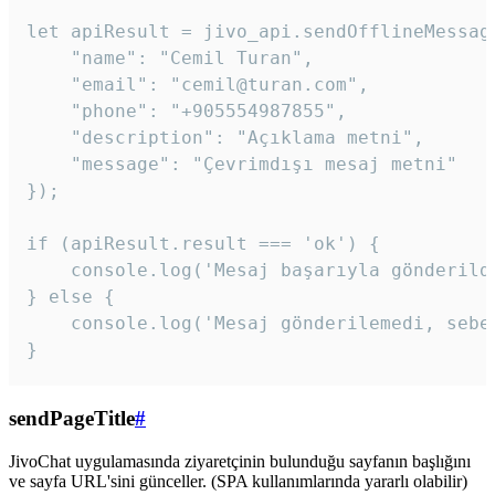
let apiResult = jivo_api.sendOfflineMessage
    "name": "Cemil Turan",

    "email": "cemil@turan.com",

    "phone": "+905554987855",

    "description": "Açıklama metni",

    "message": "Çevrimdışı mesaj metni"

});

if (apiResult.result === 'ok') {

    console.log('Mesaj başarıyla gönderildi
} else {

    console.log('Mesaj gönderilemedi, sebeb
}
sendPageTitle
#
JivoChat uygulamasında ziyaretçinin bulunduğu sayfanın başlığını
ve sayfa URL'sini günceller. (SPA kullanımlarında yararlı olabilir)