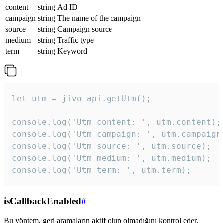
content
string
Ad ID
campaign
string
The name of the campaign
source
string
Campaign source
medium
string
Traffic type
term
string
Keyword
let utm = jivo_api.getUtm();

console.log('Utm content: ', utm.content);

console.log('Utm campaign: ', utm.campaign)
console.log('Utm source: ', utm.source);

console.log('Utm medium: ', utm.medium);

console.log('Utm term: ', utm.term);
isCallbackEnabled
#
Bu yöntem, geri aramaların aktif olup olmadığını kontrol eder.