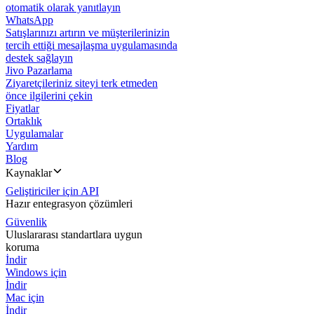
otomatik olarak yanıtlayın
WhatsApp
Satışlarınızı artırın ve müşterilerinizin
tercih ettiği mesajlaşma uygulamasında
destek sağlayın
Jivo Pazarlama
Ziyaretçileriniz siteyi terk etmeden
önce ilgilerini çekin
Fiyatlar
Ortaklık
Uygulamalar
Yardım
Blog
Kaynaklar
Geliştiriciler için API
Hazır entegrasyon çözümleri
Güvenlik
Uluslararası standartlara uygun
koruma
İndir
Windows için
İndir
Mac için
İndir