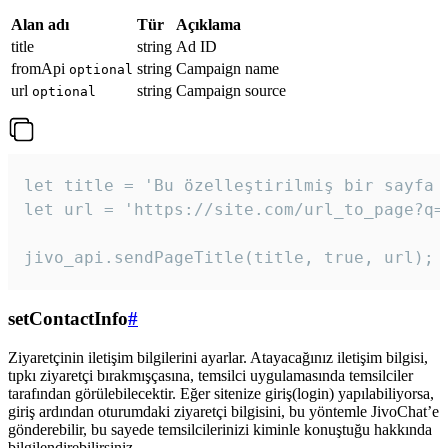
Alan adı
Tür
Açıklama
title
string
Ad ID
fromApi
string
Campaign name
optional
url
string
Campaign source
optional
let title = 'Bu özelleştirilmiş bir sayfa b
let url = 'https://site.com/url_to_page?q=p
jivo_api.sendPageTitle(title, true, url);
setContactInfo
#
Ziyaretçinin iletişim bilgilerini ayarlar. Atayacağınız iletişim bilgisi,
tıpkı ziyaretçi bırakmışçasına, temsilci uygulamasında temsilciler
tarafından görülebilecektir. Eğer sitenize giriş(login) yapılabiliyorsa,
giriş ardından oturumdaki ziyaretçi bilgisini, bu yöntemle JivoChat’e
gönderebilir, bu sayede temsilcilerinizi kiminle konuştuğu hakkında
bilgilendirebilirsiniz.