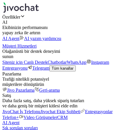
Özellikler
AI
Ekibinizin performansını
yapay zeka ile artırın
AI Agent
AI yazım yardımcısı
Müşteri Hizmetleri
Olağanüstü bir destek deneyimi
sunun
Siteniz için Canlı Destek
Chatbotlar
WhatsApp
Instagram
Entegrasyonu
Telegram
Tüm kanallar
Pazarlama
Trafiği nitelikli potansiyel
müşterilere dönüştürün
Jivo Pazarlama
Geri-arama
Satış
Daha fazla satış, daha yüksek sipariş tutarları
ve daha geniş bir müşteri kitlesi elde edin
JivoChat İş Telefonu
Jivochat Ekip Sohbeti
Entegrasyonlar
Telefon+
Video Görüşmeler
CRM
AI Agent
Sık sorulan soruları