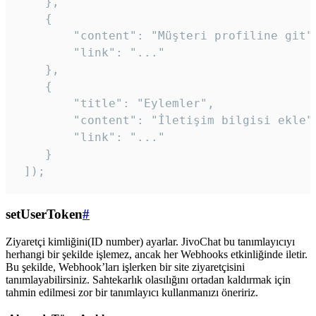
    },

    {

        "content": "Müşteri profiline git",
        "link": "..."

    },

    {

        "title": "Eylemler",

        "content": "İletişim bilgisi ekle",
        "link": "..."

    }

 ]); 
setUserToken
#
Ziyaretçi kimliğini(ID number) ayarlar. JivoChat bu tanımlayıcıyı
herhangi bir şekilde işlemez, ancak her Webhooks etkinliğinde iletir.
Bu şekilde, Webhook’ları işlerken bir site ziyaretçisini
tanımlayabilirsiniz. Sahtekarlık olasılığını ortadan kaldırmak için
tahmin edilmesi zor bir tanımlayıcı kullanmanızı öneririz.