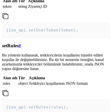
Alan adı
Tür
Açıklama
token
string
Ziyaretçi ID
jivo_api.setUserToken(token);
setRules
#
Bu yöntemi kullanarak, tetikleyicilerin koşullarını transfer edilen
koşullar ile değiştirebilirsiniz. Bu tür bir nesnenin örneğini, kanal
ayarlarınızda tetikleyiciler bölümünde bulabilirsiniz, orada JSON
yapısı düğmesine basın.
Alan adı
Tür
Açıklama
rules
object
Tetikleyici koşullarının JSON formatı
jivo_api.setRules(rules); 