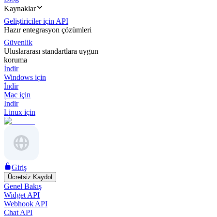
Kaynaklar
Geliştiriciler için API
Hazır entegrasyon çözümleri
Güvenlik
Uluslararası standartlara uygun
koruma
İndir
Windows için
İndir
Mac için
İndir
Linux için
Giriş
Ücretsiz Kaydol
Genel Bakış
Widget API
Webhook API
Chat API