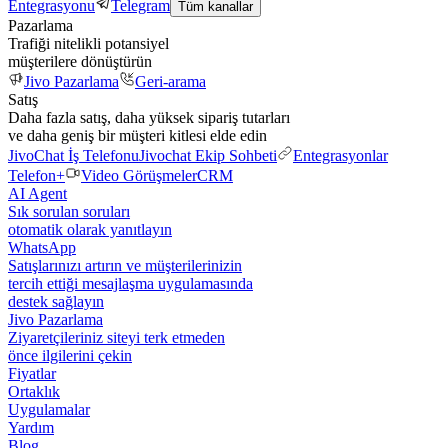
Entegrasyonu
Telegram
Tüm kanallar
Pazarlama
Trafiği nitelikli potansiyel
müşterilere dönüştürün
Jivo Pazarlama
Geri-arama
Satış
Daha fazla satış, daha yüksek sipariş tutarları
ve daha geniş bir müşteri kitlesi elde edin
JivoChat İş Telefonu
Jivochat Ekip Sohbeti
Entegrasyonlar
Telefon+
Video Görüşmeler
CRM
AI Agent
Sık sorulan soruları
otomatik olarak yanıtlayın
WhatsApp
Satışlarınızı artırın ve müşterilerinizin
tercih ettiği mesajlaşma uygulamasında
destek sağlayın
Jivo Pazarlama
Ziyaretçileriniz siteyi terk etmeden
önce ilgilerini çekin
Fiyatlar
Ortaklık
Uygulamalar
Yardım
Blog