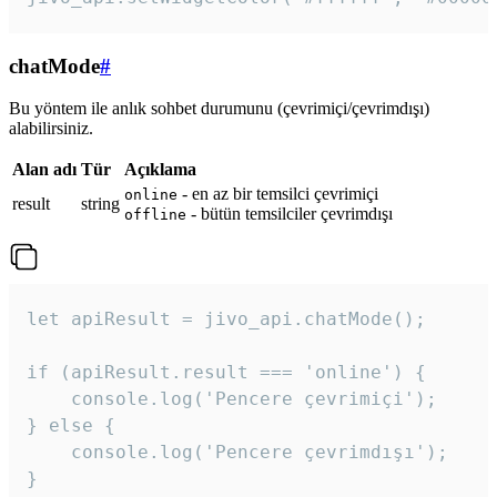
chatMode
#
Bu yöntem ile anlık sohbet durumunu (çevrimiçi/çevrimdışı)
alabilirsiniz.
Alan adı
Tür
Açıklama
- en az bir temsilci çevrimiçi
online
result
string
- bütün temsilciler çevrimdışı
offline
let apiResult = jivo_api.chatMode();

if (apiResult.result === 'online') {

    console.log('Pencere çevrimiçi');

} else {

    console.log('Pencere çevrimdışı');

}