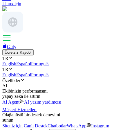
Linux için
Giriş
Ücretsiz Kaydol
TR
English
Español
Português
TR
English
Español
Português
Özellikler
AI
Ekibinizin performansını
yapay zeka ile artırın
AI Agent
AI yazım yardımcısı
Müşteri Hizmetleri
Olağanüstü bir destek deneyimi
sunun
Siteniz için Canlı Destek
Chatbotlar
WhatsApp
Instagram