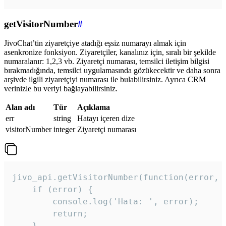
getVisitorNumber
#
JivoChat’tin ziyaretçiye atadığı eşsiz numarayı almak için
asenkronize fonksiyon. Ziyaretçiler, kanalınız için, sıralı bir şekilde
numaralanır: 1,2,3 vb. Ziyaretçi numarası, temsilci iletişim bilgisi
bırakmadığında, temsilci uygulamasında gözükecektir ve daha sonra
arşivde ilgili ziyaretçiyi numarası ile bulabilirsiniz. Ayrıca CRM
verinizle bu veriyi bağlayabilirsiniz.
Alan adı
Tür
Açıklama
err
string
Hatayı içeren dize
visitorNumber
integer
Ziyaretçi numarası
jivo_api.getVisitorNumber(function(error, v
    if (error) {

        console.log('Hata: ', error);

        return;

    }  
