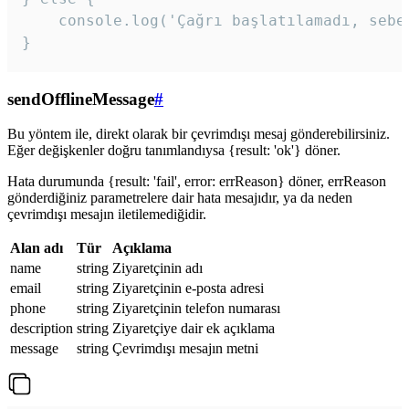
    console.log('Çağrı başlatılamadı, sebeb
}
sendOfflineMessage
#
Bu yöntem ile, direkt olarak bir çevrimdışı mesaj gönderebilirsiniz.
Eğer değişkenler doğru tanımlandıysa {result: 'ok'} döner.
Hata durumunda {result: 'fail', error: errReason} döner, errReason
gönderdiğiniz parametrelere dair hata mesajıdır, ya da neden
çevrimdışı mesajın iletilemediğidir.
Alan adı
Tür
Açıklama
name
string
Ziyaretçinin adı
email
string
Ziyaretçinin e-posta adresi
phone
string
Ziyaretçinin telefon numarası
description
string
Ziyaretçiye dair ek açıklama
message
string
Çevrimdışı mesajın metni