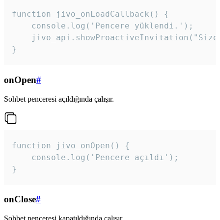
function jivo_onLoadCallback() {

    console.log('Pencere yüklendi.');

    jivo_api.showProactiveInvitation("Size
}
onOpen
#
Sohbet penceresi açıldığında çalışır.
function jivo_onOpen() {

    console.log('Pencere açıldı');

}
onClose
#
Sohbet penceresi kapatıldığında çalışır.