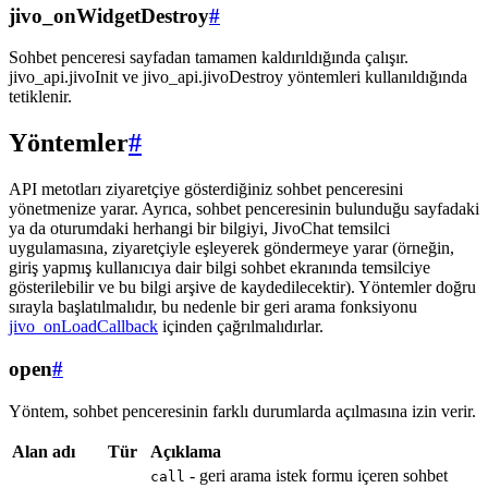
jivo_onWidgetDestroy
#
Sohbet penceresi sayfadan tamamen kaldırıldığında çalışır.
jivo_api.jivoInit ve jivo_api.jivoDestroy yöntemleri kullanıldığında
tetiklenir.
Yöntemler
#
API metotları ziyaretçiye gösterdiğiniz sohbet penceresini
yönetmenize yarar. Ayrıca, sohbet penceresinin bulunduğu sayfadaki
ya da oturumdaki herhangi bir bilgiyi, JivoChat temsilci
uygulamasına, ziyaretçiyle eşleyerek göndermeye yarar (örneğin,
giriş yapmış kullanıcıya dair bilgi sohbet ekranında temsilciye
gösterilebilir ve bu bilgi arşive de kaydedilecektir). Yöntemler doğru
sırayla başlatılmalıdır, bu nedenle bir geri arama fonksiyonu
jivo_onLoadCallback
içinden çağrılmalıdırlar.
open
#
Yöntem, sohbet penceresinin farklı durumlarda açılmasına izin verir.
Alan adı
Tür
Açıklama
- geri arama istek formu içeren sohbet
call