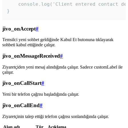
    console.log('Client entered contact det
}
jivo_onAccept
#
Temsilci yeni sohbet geldiğinde Kabul Et butonuna tıklayarak
sohbeti kabul ettiğinde çalışır.
jivo_onMessageReceived
#
Ziyaretçiden yeni mesaj alındığında çalışır. Sadece customLabel ile
çalışır.
jivo_onCallStart
#
Yeni bir telefon çağrısı başladığında çalışır.
jivo_onCallEnd
#
Ziyaretçinin talep ettiği telefon çağrısı sonlandığında çalışır.
Alan adı
Tür
Açıklama