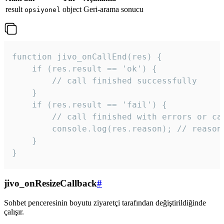
result
object
Geri-arama sonucu
opsiyonel
function jivo_onCallEnd(res) {

    if (res.result == 'ok') {

        // call finished successfully

    }

    if (res.result == 'fail') {

        // call finished with errors or can
        console.log(res.reason); // reason 
    }

} 
jivo_onResizeCallback
#
Sohbet penceresinin boyutu ziyaretçi tarafından değiştirildiğinde
çalışır.