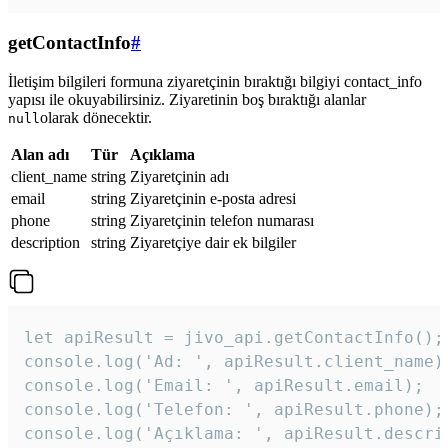
getContactInfo
#
İletişim bilgileri formuna ziyaretçinin bıraktığı bilgiyi contact_info
yapısı ile okuyabilirsiniz. Ziyaretinin boş bıraktığı alanlar
olarak dönecektir.
null
Alan adı
Tür
Açıklama
client_name
string
Ziyaretçinin adı
email
string
Ziyaretçinin e-posta adresi
phone
string
Ziyaretçinin telefon numarası
description
string
Ziyaretçiye dair ek bilgiler
let apiResult = jivo_api.getContactInfo();

console.log('Ad: ', apiResult.client_name);
console.log('Email: ', apiResult.email);

console.log('Telefon: ', apiResult.phone);

console.log('Açıklama: ', apiResult.descri