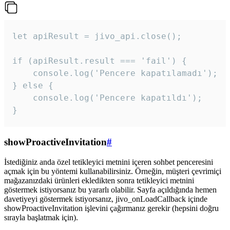
let apiResult = jivo_api.close();

if (apiResult.result === 'fail') {

    console.log('Pencere kapatılamadı');

} else {

    console.log('Pencere kapatıldı');

}
showProactiveInvitation
#
İstediğiniz anda özel tetikleyici metnini içeren sohbet penceresini
açmak için bu yöntemi kullanabilirsiniz. Örneğin, müşteri çevrimiçi
mağazanızdaki ürünleri ekledikten sonra tetikleyici metnini
göstermek istiyorsanız bu yararlı olabilir. Sayfa açıldığında hemen
davetiyeyi göstermek istiyorsanız, jivo_onLoadCallback içinde
showProactiveInvitation işlevini çağırmanız gerekir (hepsini doğru
sırayla başlatmak için).