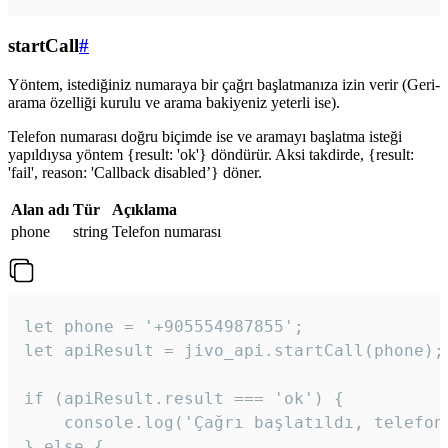
startCall
#
Yöntem, istediğiniz numaraya bir çağrı başlatmanıza izin verir (Geri-
arama özelliği kurulu ve arama bakiyeniz yeterli ise).
Telefon numarası doğru biçimde ise ve aramayı başlatma isteği
yapıldıysa yöntem {result: 'ok'} döndürür. Aksi takdirde, {result:
'fail', reason: 'Callback disabled’} döner.
Alan adı
Tür
Açıklama
phone
string
Telefon numarası
let phone = '+905554987855';

let apiResult = jivo_api.startCall(phone);

if (apiResult.result === 'ok') {

    console.log('Çağrı başlatıldı, telefon 
} else {
