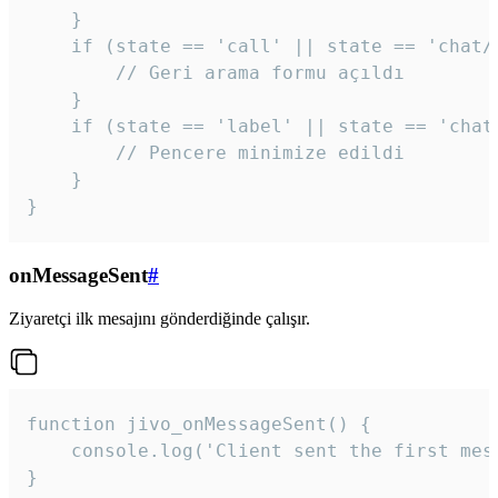
    }

    if (state == 'call' || state == 'chat/c
        // Geri arama formu açıldı

    }

    if (state == 'label' || state == 'chat/
        // Pencere minimize edildi

    }

}
onMessageSent
#
Ziyaretçi ilk mesajını gönderdiğinde çalışır.
function jivo_onMessageSent() {

    console.log('Client sent the first mess
}