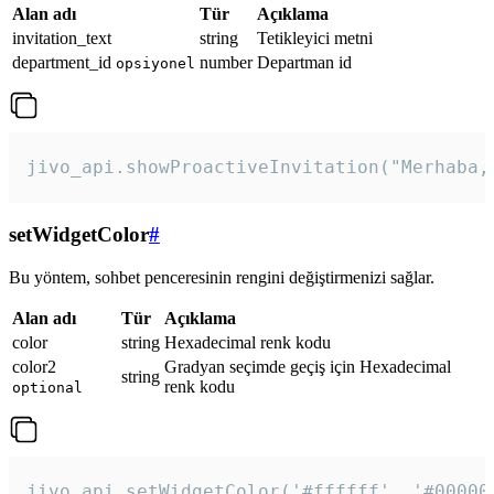
Alan adı
Tür
Açıklama
invitation_text
string
Tetikleyici metni
department_id
number
Departman id
opsiyonel
jivo_api.showProactiveInvitation("Merhaba,
setWidgetColor
#
Bu yöntem, sohbet penceresinin rengini değiştirmenizi sağlar.
Alan adı
Tür
Açıklama
color
string
Hexadecimal renk kodu
color2
Gradyan seçimde geçiş için Hexadecimal
string
renk kodu
optional
jivo_api.setWidgetColor('#ffffff', '#00000