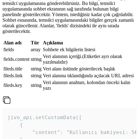
temsilci uygulamasına gönderebilirsiniz. Bu bilgi, temsilci
uygulamasında sohbet ekranının sağ tarafında bulunan bilgi
panelinde gösterilecektir. Yöntem, istediğiniz kadar çok çağrılabilir.
Sohbet esnasında, temsilci uygulamasındaki bilgiler gerçek zamanlı
olarak güncellenir. Alanlar, 'fields' dizisindeki ile aynı sırada
gösterilecektir.
Alan adı
Tür
Açıklama
fields
array
Sohbete ek bilgilerin listesi
Veri alanının içeriği.(Etiketler ayrı olarak
fields.content
string
yazılmalıdır)
fileds.title
string
Veri alanı üstünde gösterilecek başlık
fileds.link
string
Veri alanına tıklandığında açılacak URL adresi
Veri alanının anahtarı, kolondan önceki kalın
fileds.key
string
yazı
jivo_api.setCustomData([

    {

        "content": "Kullanıcı bakiyesi: 56T