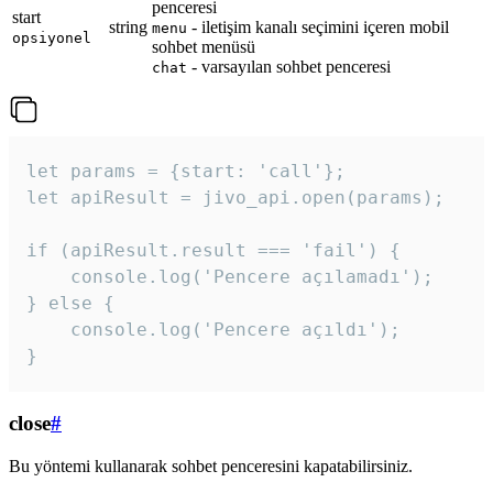
penceresi
start
string
- iletişim kanalı seçimini içeren mobil
menu
opsiyonel
sohbet menüsü
- varsayılan sohbet penceresi
chat
let params = {start: 'call'};

let apiResult = jivo_api.open(params);

if (apiResult.result === 'fail') {

    console.log('Pencere açılamadı');

} else {

    console.log('Pencere açıldı');

}
close
#
Bu yöntemi kullanarak sohbet penceresini kapatabilirsiniz.