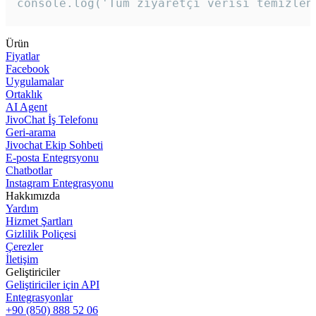
console.log('Tüm ziyaretçi verisi temizlen
Ürün
Fiyatlar
Facebook
Uygulamalar
Ortaklık
AI Agent
JivoChat İş Telefonu
Geri-arama
Jivochat Ekip Sohbeti
E-posta Entegrsyonu
Chatbotlar
Instagram Entegrasyonu
Hakkımızda
Yardım
Hizmet Şartları
Gizlilik Poliçesi
Çerezler
İletişim
Geliştiriciler
Geliştiriciler için API
Entegrasyonlar
+90 (850) 888 52 06