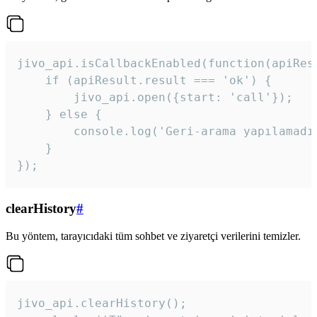
jivo_api.isCallbackEnabled(function(apiResu
    if (apiResult.result === 'ok') {

        jivo_api.open({start: 'call'});

    } else {

        console.log('Geri-arama yapılamadı
    }

}); 
clearHistory
#
Bu yöntem, tarayıcıdaki tüm sohbet ve ziyaretçi verilerini temizler.
jivo_api.clearHistory();
