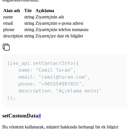
Alan adı
Tür
Açıklama
name
string
Ziyaretçinin adı
email
string
Ziyaretçinin e-posta adresi
phone
string
Ziyaretçinin telefon numarası
description
string
Ziyaretçiye dair ek bilgiler
jivo_api.setContactInfo({

    name: "Cemil Turan",

    email: "cemil@turan.com",

    phone: "+905554987855",

    description: "Açıklama metni"

});
setCustomData
#
Bu yöntemi kullanarak, müşteri hakkında herhangi bir ek bilgiyi