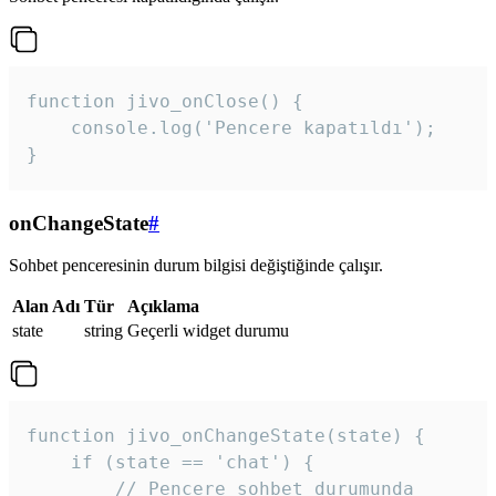
function jivo_onClose() {

    console.log('Pencere kapatıldı');

}
onChangeState
#
Sohbet penceresinin durum bilgisi değiştiğinde çalışır.
Alan Adı
Tür
Açıklama
state
string
Geçerli widget durumu
function jivo_onChangeState(state) {

    if (state == 'chat') {

        // Pencere sohbet durumunda
