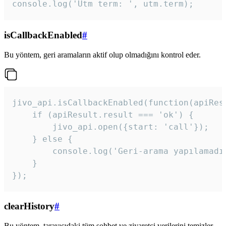
console.log('Utm term: ', utm.term);
isCallbackEnabled
#
Bu yöntem, geri aramaların aktif olup olmadığını kontrol eder.
jivo_api.isCallbackEnabled(function(apiResu
    if (apiResult.result === 'ok') {

        jivo_api.open({start: 'call'});

    } else {

        console.log('Geri-arama yapılamadı
    }

}); 
clearHistory
#
Bu yöntem, tarayıcıdaki tüm sohbet ve ziyaretçi verilerini temizler.