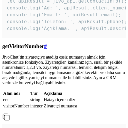
let apiResult = jivo_api.getContactInfo();

console.log('Ad: ', apiResult.client_name);
console.log('Email: ', apiResult.email);

console.log('Telefon: ', apiResult.phone);

console.log('Açıklama: ', apiResult.descri
getVisitorNumber
#
JivoChat’tin ziyaretçiye atadığı eşsiz numarayı almak için
asenkronize fonksiyon. Ziyaretçiler, kanalınız için, sıralı bir şekilde
numaralanır: 1,2,3 vb. Ziyaretçi numarası, temsilci iletişim bilgisi
bırakmadığında, temsilci uygulamasında gözükecektir ve daha sonra
arşivde ilgili ziyaretçiyi numarası ile bulabilirsiniz. Ayrıca CRM
verinizle bu veriyi bağlayabilirsiniz.
Alan adı
Tür
Açıklama
err
string
Hatayı içeren dize
visitorNumber
integer
Ziyaretçi numarası