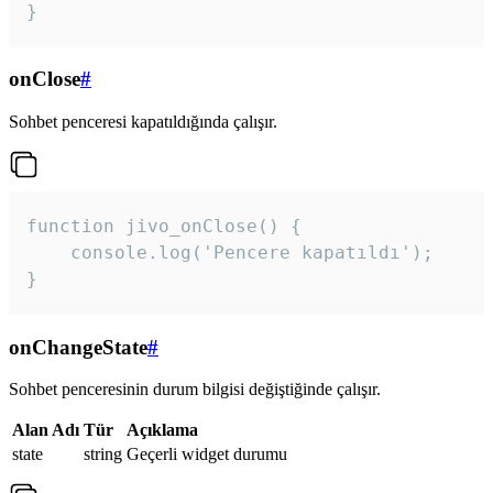
}
onClose
#
Sohbet penceresi kapatıldığında çalışır.
function jivo_onClose() {

    console.log('Pencere kapatıldı');

}
onChangeState
#
Sohbet penceresinin durum bilgisi değiştiğinde çalışır.
Alan Adı
Tür
Açıklama
state
string
Geçerli widget durumu