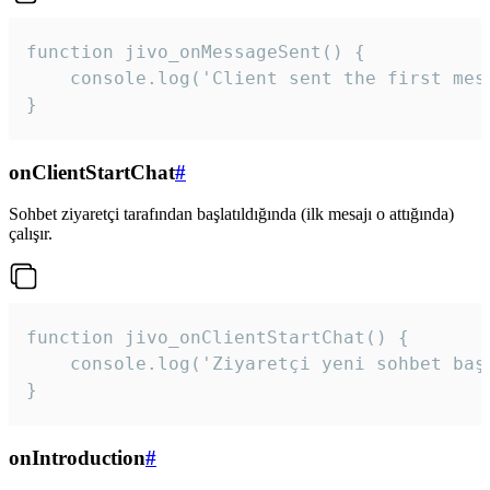
function jivo_onMessageSent() {

    console.log('Client sent the first mess
}
onClientStartChat
#
Sohbet ziyaretçi tarafından başlatıldığında (ilk mesajı o attığında)
çalışır.
function jivo_onClientStartChat() {

    console.log('Ziyaretçi yeni sohbet başl
}
onIntroduction
#