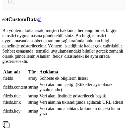
});
setCustomData
#
Bu yöntemi kullanarak, müşteri hakkında herhangi bir ek bilgiyi
temsilci uygulamasına gönderebilirsiniz. Bu bilgi, temsilci
uygulamasında sohbet ekranının sağ tarafında bulunan bilgi
panelinde gösterilecektir. Yöntem, istediğiniz kadar çok çağrılabilir.
Sohbet esnasında, temsilci uygulamasındaki bilgiler gerçek zamanlı
olarak güncellenir. Alanlar, 'fields' dizisindeki ile aynı sırada
gösterilecektir.
Alan adı
Tür
Açıklama
fields
array
Sohbete ek bilgilerin listesi
Veri alanının içeriği.(Etiketler ayrı olarak
fields.content
string
yazılmalıdır)
fileds.title
string
Veri alanı üstünde gösterilecek başlık
fileds.link
string
Veri alanına tıklandığında açılacak URL adresi
Veri alanının anahtarı, kolondan önceki kalın
fileds.key
string
yazı