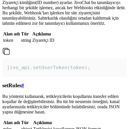
Ziyaretçi kimliğini(ID number) ayarlar. JivoChat bu tanımlayıcıyı
herhangi bir şekilde işlemez, ancak her Webhooks etkinliğinde iletir.
Bu şekilde, Webhook’ları işlerken bir site ziyaretçisini
tanımlayabilirsiniz. Sahtekarlık olasılığını ortadan kaldırmak için
tahmin edilmesi zor bir tanımlayıcı kullanmanızı öneririz.
Alan adı
Tür
Açıklama
token
string
Ziyaretçi ID
jivo_api.setUserToken(token);
setRules
#
Bu yöntemi kullanarak, tetikleyicilerin koşullarını transfer edilen
koşullar ile değiştirebilirsiniz. Bu tür bir nesnenin örneğini, kanal
ayarlarınızda tetikleyiciler bölümünde bulabilirsiniz, orada JSON
yapısı düğmesine basın.
Alan adı
Tür
Açıklama
rules
object
Tetikleyici koşullarının JSON formatı