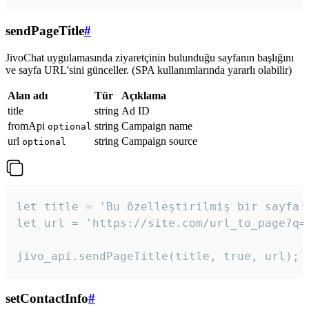
sendPageTitle
#
JivoChat uygulamasında ziyaretçinin bulunduğu sayfanın başlığını
ve sayfa URL'sini günceller. (SPA kullanımlarında yararlı olabilir)
Alan adı
Tür
Açıklama
title
string
Ad ID
fromApi
string
Campaign name
optional
url
string
Campaign source
optional
let title = 'Bu özelleştirilmiş bir sayfa b
let url = 'https://site.com/url_to_page?q=p
jivo_api.sendPageTitle(title, true, url);
setContactInfo
#