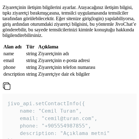
Ziyaretçinin iletişim bilgilerini ayarlar. Atayacağınız iletişim bilgisi,
tıpkı ziyaretçi bırakmışçasına, temsilci uygulamasında temsilciler
tarafından görülebilecektir. Eğer sitenize giriş(login) yapılabiliyorsa,
giriş ardından oturumdaki ziyaretçi bilgisini, bu yöntemle JivoChat’e
gönderebilir, bu sayede temsilcilerinizi kiminle konuştuğu hakkında
bilgilendirebilirsiniz.
Alan adı
Tür
Açıklama
name
string
Ziyaretçinin adı
email
string
Ziyaretçinin e-posta adresi
phone
string
Ziyaretçinin telefon numarası
description
string
Ziyaretçiye dair ek bilgiler
jivo_api.setContactInfo({

    name: "Cemil Turan",

    email: "cemil@turan.com",

    phone: "+905554987855",

    description: "Açıklama metni"
