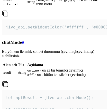
string
renk kodu
optional
jivo_api.setWidgetColor('#ffffff', '#00000
chatMode
#
Bu yöntem ile anlık sohbet durumunu (çevrimiçi/çevrimdışı)
alabilirsiniz.
Alan adı
Tür
Açıklama
- en az bir temsilci çevrimiçi
online
result
string
- bütün temsilciler çevrimdışı
offline
let apiResult = jivo_api.chatMode();
