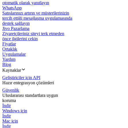
otomatik olarak yanıtlayın
WhatsApp
Satışlarınızı artırın ve müşterilerinizin
tercih ettiği mesajlaşma uygulamasında
destek sağlayın
Jivo Pazarlama
Ziyaretçileriniz siteyi terk etmeden
önce ilgilerini çekin
Fiyatlar
Ortaklık
Uygulamalar
Yardım
Blog
Kaynaklar
Geliştiriciler için API
Hazır entegrasyon çözümleri
Güvenlik
Uluslararası standartlara uygun
koruma
İndir
Windows için
İndir
Mac için
İndir