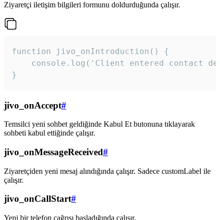
Ziyaretçi iletişim bilgileri formunu doldurduğunda çalışır.
function jivo_onIntroduction() {

    console.log('Client entered contact det
}
jivo_onAccept
#
Temsilci yeni sohbet geldiğinde Kabul Et butonuna tıklayarak
sohbeti kabul ettiğinde çalışır.
jivo_onMessageReceived
#
Ziyaretçiden yeni mesaj alındığında çalışır. Sadece customLabel ile
çalışır.
jivo_onCallStart
#
Yeni bir telefon çağrısı başladığında çalışır.