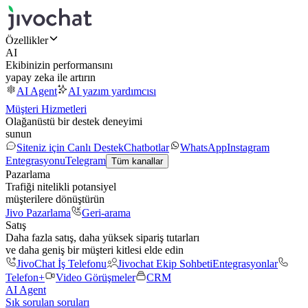
Özellikler
AI
Ekibinizin performansını
yapay zeka ile artırın
AI Agent
AI yazım yardımcısı
Müşteri Hizmetleri
Olağanüstü bir destek deneyimi
sunun
Siteniz için Canlı Destek
Chatbotlar
WhatsApp
Instagram
Entegrasyonu
Telegram
Tüm kanallar
Pazarlama
Trafiği nitelikli potansiyel
müşterilere dönüştürün
Jivo Pazarlama
Geri-arama
Satış
Daha fazla satış, daha yüksek sipariş tutarları
ve daha geniş bir müşteri kitlesi elde edin
JivoChat İş Telefonu
Jivochat Ekip Sohbeti
Entegrasyonlar
Telefon+
Video Görüşmeler
CRM
AI Agent
Sık sorulan soruları