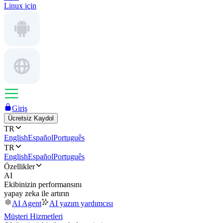
Linux için
Giriş
Ücretsiz Kaydol
TR
English
Español
Português
TR
English
Español
Português
Özellikler
AI
Ekibinizin performansını
yapay zeka ile artırın
AI Agent
AI yazım yardımcısı
Müşteri Hizmetleri