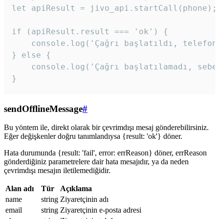
let apiResult = jivo_api.startCall(phone);

if (apiResult.result === 'ok') {

    console.log('Çağrı başlatıldı, telefon 
} else {

    console.log('Çağrı başlatılamadı, sebeb
}
sendOfflineMessage
#
Bu yöntem ile, direkt olarak bir çevrimdışı mesaj gönderebilirsiniz.
Eğer değişkenler doğru tanımlandıysa {result: 'ok'} döner.
Hata durumunda {result: 'fail', error: errReason} döner, errReason
gönderdiğiniz parametrelere dair hata mesajıdır, ya da neden
çevrimdışı mesajın iletilemediğidir.
Alan adı
Tür
Açıklama
name
string
Ziyaretçinin adı
email
string
Ziyaretçinin e-posta adresi