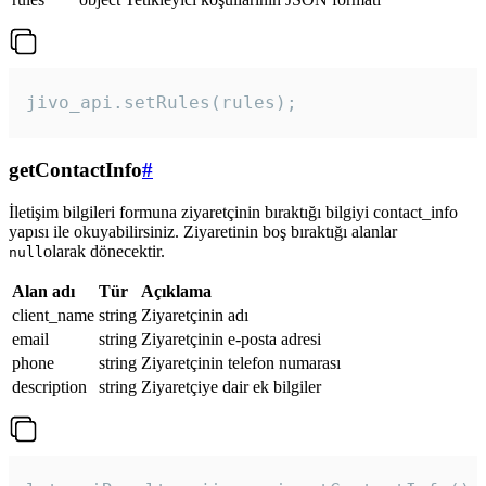
jivo_api.setRules(rules); 
getContactInfo
#
İletişim bilgileri formuna ziyaretçinin bıraktığı bilgiyi contact_info
yapısı ile okuyabilirsiniz. Ziyaretinin boş bıraktığı alanlar
olarak dönecektir.
null
Alan adı
Tür
Açıklama
client_name
string
Ziyaretçinin adı
email
string
Ziyaretçinin e-posta adresi
phone
string
Ziyaretçinin telefon numarası
description
string
Ziyaretçiye dair ek bilgiler