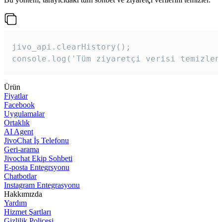
jivo_api.clearHistory();

console.log('Tüm ziyaretçi verisi temizlen
Ürün
Fiyatlar
Facebook
Uygulamalar
Ortaklık
AI Agent
JivoChat İş Telefonu
Geri-arama
Jivochat Ekip Sohbeti
E-posta Entegrsyonu
Chatbotlar
Instagram Entegrasyonu
Hakkımızda
Yardım
Hizmet Şartları
Gizlilik Poliçesi