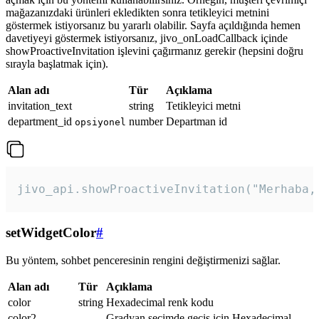
mağazanızdaki ürünleri ekledikten sonra tetikleyici metnini
göstermek istiyorsanız bu yararlı olabilir. Sayfa açıldığında hemen
davetiyeyi göstermek istiyorsanız, jivo_onLoadCallback içinde
showProactiveInvitation işlevini çağırmanız gerekir (hepsini doğru
sırayla başlatmak için).
Alan adı
Tür
Açıklama
invitation_text
string
Tetikleyici metni
department_id
number
Departman id
opsiyonel
jivo_api.showProactiveInvitation("Merhaba,
setWidgetColor
#
Bu yöntem, sohbet penceresinin rengini değiştirmenizi sağlar.
Alan adı
Tür
Açıklama
color
string
Hexadecimal renk kodu
color2
Gradyan seçimde geçiş için Hexadecimal