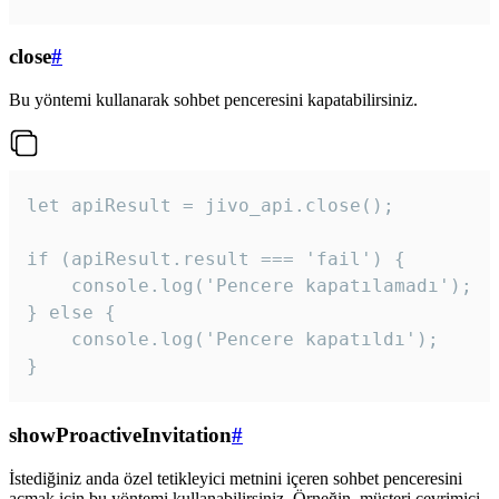
close
#
Bu yöntemi kullanarak sohbet penceresini kapatabilirsiniz.
let apiResult = jivo_api.close();

if (apiResult.result === 'fail') {

    console.log('Pencere kapatılamadı');

} else {

    console.log('Pencere kapatıldı');

}
showProactiveInvitation
#
İstediğiniz anda özel tetikleyici metnini içeren sohbet penceresini
açmak için bu yöntemi kullanabilirsiniz. Örneğin, müşteri çevrimiçi