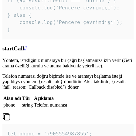
if (apiResult.result === 'online') {

    console.log('Pencere çevrimiçi');

} else {

    console.log('Pencere çevrimdışı');

}
startCall
#
Yöntem, istediğiniz numaraya bir çağrı başlatmanıza izin verir (Geri-
arama özelliği kurulu ve arama bakiyeniz yeterli ise).
Telefon numarası doğru biçimde ise ve aramayı başlatma isteği
yapıldıysa yöntem {result: 'ok'} döndürür. Aksi takdirde, {result:
'fail', reason: 'Callback disabled’} döner.
Alan adı
Tür
Açıklama
phone
string
Telefon numarası
let phone = '+905554987855';
