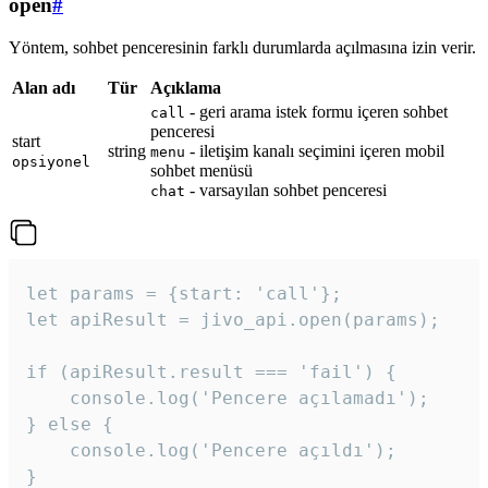
open
#
Yöntem, sohbet penceresinin farklı durumlarda açılmasına izin verir.
Alan adı
Tür
Açıklama
- geri arama istek formu içeren sohbet
call
penceresi
start
string
- iletişim kanalı seçimini içeren mobil
menu
opsiyonel
sohbet menüsü
- varsayılan sohbet penceresi
chat
let params = {start: 'call'};

let apiResult = jivo_api.open(params);

if (apiResult.result === 'fail') {

    console.log('Pencere açılamadı');

} else {

    console.log('Pencere açıldı');

}