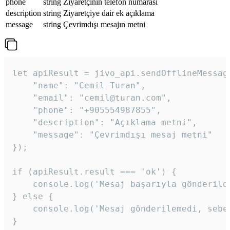
phone
string
Ziyaretçinin telefon numarası
description
string
Ziyaretçiye dair ek açıklama
message
string
Çevrimdışı mesajın metni
let apiResult = jivo_api.sendOfflineMessage
    "name": "Cemil Turan",

    "email": "cemil@turan.com",

    "phone": "+905554987855",

    "description": "Açıklama metni",

    "message": "Çevrimdışı mesaj metni"

});

if (apiResult.result === 'ok') {

    console.log('Mesaj başarıyla gönderildi
} else {

    console.log('Mesaj gönderilemedi, sebeb
}