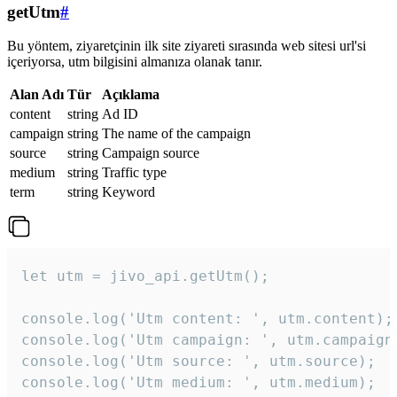
getUtm
#
Bu yöntem, ziyaretçinin ilk site ziyareti sırasında web sitesi url'si
içeriyorsa, utm bilgisini almanıza olanak tanır.
Alan Adı
Tür
Açıklama
content
string
Ad ID
campaign
string
The name of the campaign
source
string
Campaign source
medium
string
Traffic type
term
string
Keyword
let utm = jivo_api.getUtm();

console.log('Utm content: ', utm.content);

console.log('Utm campaign: ', utm.campaign)
console.log('Utm source: ', utm.source);

console.log('Utm medium: ', utm.medium);
