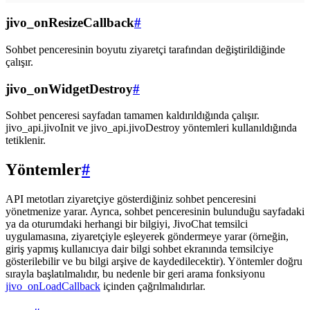
jivo_onResizeCallback
#
Sohbet penceresinin boyutu ziyaretçi tarafından değiştirildiğinde
çalışır.
jivo_onWidgetDestroy
#
Sohbet penceresi sayfadan tamamen kaldırıldığında çalışır.
jivo_api.jivoInit ve jivo_api.jivoDestroy yöntemleri kullanıldığında
tetiklenir.
Yöntemler
#
API metotları ziyaretçiye gösterdiğiniz sohbet penceresini
yönetmenize yarar. Ayrıca, sohbet penceresinin bulunduğu sayfadaki
ya da oturumdaki herhangi bir bilgiyi, JivoChat temsilci
uygulamasına, ziyaretçiyle eşleyerek göndermeye yarar (örneğin,
giriş yapmış kullanıcıya dair bilgi sohbet ekranında temsilciye
gösterilebilir ve bu bilgi arşive de kaydedilecektir). Yöntemler doğru
sırayla başlatılmalıdır, bu nedenle bir geri arama fonksiyonu
jivo_onLoadCallback
içinden çağrılmalıdırlar.