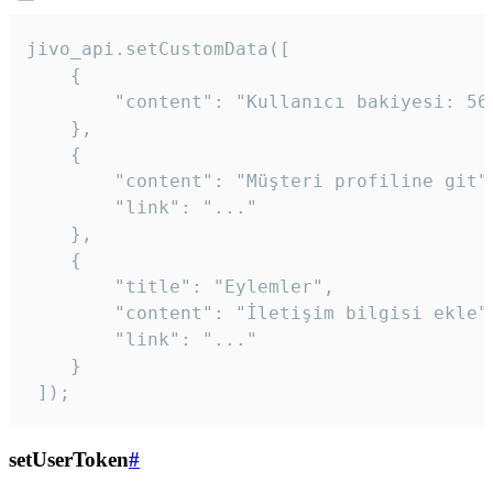
jivo_api.setCustomData([

    {

        "content": "Kullanıcı bakiyesi: 56T
    },

    {

        "content": "Müşteri profiline git",
        "link": "..."

    },

    {

        "title": "Eylemler",

        "content": "İletişim bilgisi ekle",
        "link": "..."

    }

 ]); 
setUserToken
#