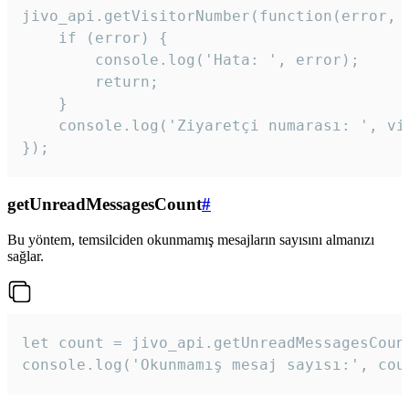
jivo_api.getVisitorNumber(function(error, v
    if (error) {

        console.log('Hata: ', error);

        return;

    }  

    console.log('Ziyaretçi numarası: ', vis
});
getUnreadMessagesCount
#
Bu yöntem, temsilciden okunmamış mesajların sayısını almanızı
sağlar.
let count = jivo_api.getUnreadMessagesCount
console.log('Okunmamış mesaj sayısı:', cou