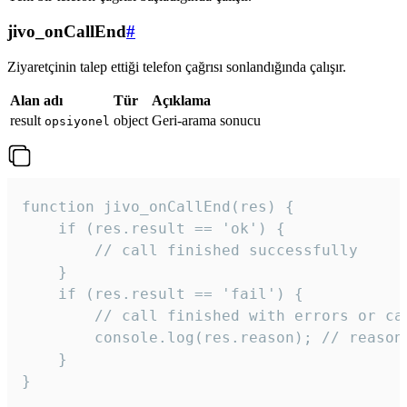
jivo_onCallEnd
#
Ziyaretçinin talep ettiği telefon çağrısı sonlandığında çalışır.
Alan adı
Tür
Açıklama
result
object
Geri-arama sonucu
opsiyonel
function jivo_onCallEnd(res) {

    if (res.result == 'ok') {

        // call finished successfully

    }

    if (res.result == 'fail') {

        // call finished with errors or can
        console.log(res.reason); // reason 
    }

} 