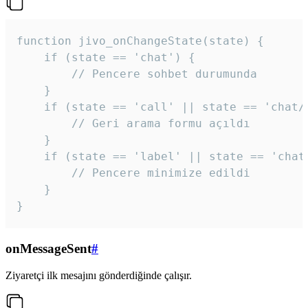
function jivo_onChangeState(state) {

    if (state == 'chat') {

        // Pencere sohbet durumunda

    }

    if (state == 'call' || state == 'chat/c
        // Geri arama formu açıldı

    }

    if (state == 'label' || state == 'chat/
        // Pencere minimize edildi

    }

}
onMessageSent
#
Ziyaretçi ilk mesajını gönderdiğinde çalışır.