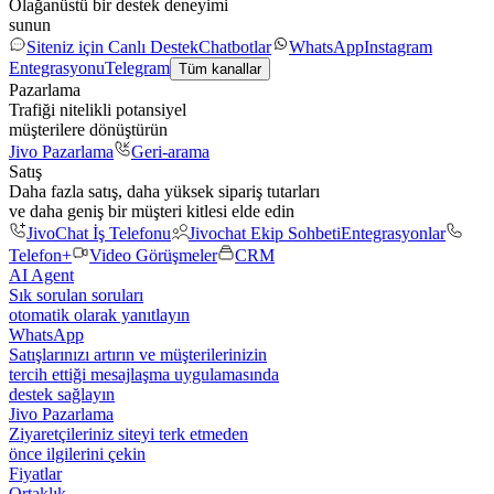
Olağanüstü bir destek deneyimi
sunun
Siteniz için Canlı Destek
Chatbotlar
WhatsApp
Instagram
Entegrasyonu
Telegram
Tüm kanallar
Pazarlama
Trafiği nitelikli potansiyel
müşterilere dönüştürün
Jivo Pazarlama
Geri-arama
Satış
Daha fazla satış, daha yüksek sipariş tutarları
ve daha geniş bir müşteri kitlesi elde edin
JivoChat İş Telefonu
Jivochat Ekip Sohbeti
Entegrasyonlar
Telefon+
Video Görüşmeler
CRM
AI Agent
Sık sorulan soruları
otomatik olarak yanıtlayın
WhatsApp
Satışlarınızı artırın ve müşterilerinizin
tercih ettiği mesajlaşma uygulamasında
destek sağlayın
Jivo Pazarlama
Ziyaretçileriniz siteyi terk etmeden
önce ilgilerini çekin
Fiyatlar
Ortaklık