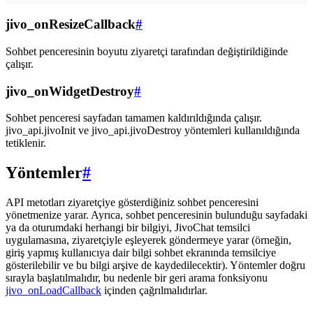
jivo_onResizeCallback
#
Sohbet penceresinin boyutu ziyaretçi tarafından değiştirildiğinde
çalışır.
jivo_onWidgetDestroy
#
Sohbet penceresi sayfadan tamamen kaldırıldığında çalışır.
jivo_api.jivoInit ve jivo_api.jivoDestroy yöntemleri kullanıldığında
tetiklenir.
Yöntemler
#
API metotları ziyaretçiye gösterdiğiniz sohbet penceresini
yönetmenize yarar. Ayrıca, sohbet penceresinin bulunduğu sayfadaki
ya da oturumdaki herhangi bir bilgiyi, JivoChat temsilci
uygulamasına, ziyaretçiyle eşleyerek göndermeye yarar (örneğin,
giriş yapmış kullanıcıya dair bilgi sohbet ekranında temsilciye
gösterilebilir ve bu bilgi arşive de kaydedilecektir). Yöntemler doğru
sırayla başlatılmalıdır, bu nedenle bir geri arama fonksiyonu
jivo_onLoadCallback
içinden çağrılmalıdırlar.