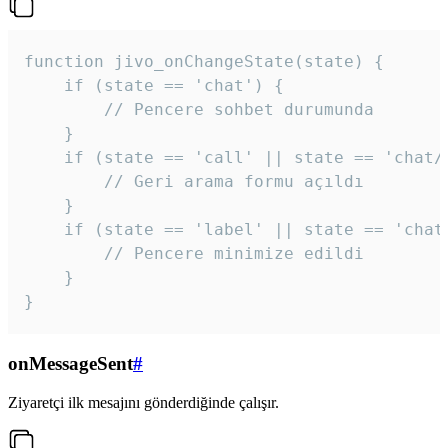
function jivo_onChangeState(state) {

    if (state == 'chat') {

        // Pencere sohbet durumunda

    }

    if (state == 'call' || state == 'chat/c
        // Geri arama formu açıldı

    }

    if (state == 'label' || state == 'chat/
        // Pencere minimize edildi

    }

}
onMessageSent
#
Ziyaretçi ilk mesajını gönderdiğinde çalışır.