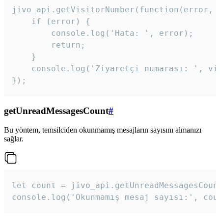
jivo_api.getVisitorNumber(function(error, v
    if (error) {

        console.log('Hata: ', error);

        return;

    }  

    console.log('Ziyaretçi numarası: ', vis
});
getUnreadMessagesCount
#
Bu yöntem, temsilciden okunmamış mesajların sayısını almanızı
sağlar.
let count = jivo_api.getUnreadMessagesCount
console.log('Okunmamış mesaj sayısı:', cou