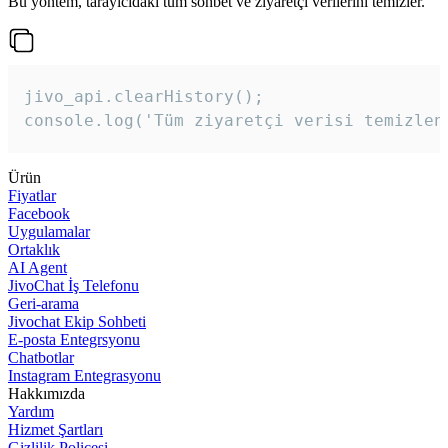
Bu yöntem, tarayıcıdaki tüm sohbet ve ziyaretçi verilerini temizler.
jivo_api.clearHistory();

console.log('Tüm ziyaretçi verisi temizlen
Ürün
Fiyatlar
Facebook
Uygulamalar
Ortaklık
AI Agent
JivoChat İş Telefonu
Geri-arama
Jivochat Ekip Sohbeti
E-posta Entegrsyonu
Chatbotlar
Instagram Entegrasyonu
Hakkımızda
Yardım
Hizmet Şartları
Gizlilik Poliçesi