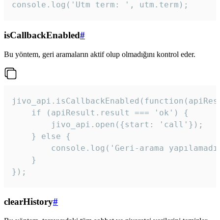
console.log('Utm term: ', utm.term);
isCallbackEnabled
#
Bu yöntem, geri aramaların aktif olup olmadığını kontrol eder.
jivo_api.isCallbackEnabled(function(apiResu
    if (apiResult.result === 'ok') {

        jivo_api.open({start: 'call'});

    } else {

        console.log('Geri-arama yapılamadı
    }

}); 
clearHistory
#