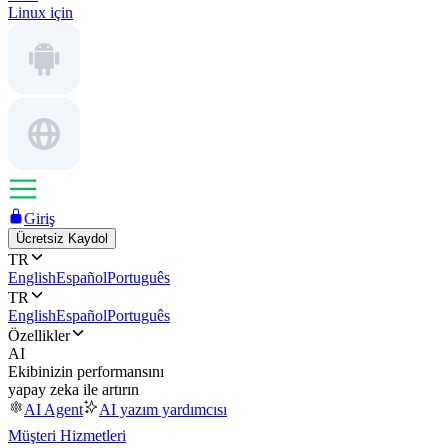
Linux için
Giriş
Ücretsiz Kaydol
TR
English
Español
Português
TR
English
Español
Português
Özellikler
AI
Ekibinizin performansını
yapay zeka ile artırın
AI Agent
AI yazım yardımcısı
Müşteri Hizmetleri