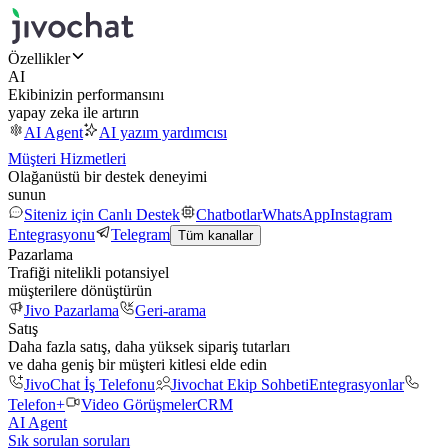
Özellikler
AI
Ekibinizin performansını
yapay zeka ile artırın
AI Agent
AI yazım yardımcısı
Müşteri Hizmetleri
Olağanüstü bir destek deneyimi
sunun
Siteniz için Canlı Destek
Chatbotlar
WhatsApp
Instagram
Entegrasyonu
Telegram
Tüm kanallar
Pazarlama
Trafiği nitelikli potansiyel
müşterilere dönüştürün
Jivo Pazarlama
Geri-arama
Satış
Daha fazla satış, daha yüksek sipariş tutarları
ve daha geniş bir müşteri kitlesi elde edin
JivoChat İş Telefonu
Jivochat Ekip Sohbeti
Entegrasyonlar
Telefon+
Video Görüşmeler
CRM
AI Agent
Sık sorulan soruları