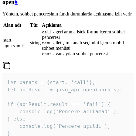
open
#
Yöntem, sohbet penceresinin farklı durumlarda açılmasına izin verir.
Alan adı
Tür
Açıklama
- geri arama istek formu içeren sohbet
call
penceresi
start
string
- iletişim kanalı seçimini içeren mobil
menu
opsiyonel
sohbet menüsü
- varsayılan sohbet penceresi
chat
let params = {start: 'call'};

let apiResult = jivo_api.open(params);

if (apiResult.result === 'fail') {

    console.log('Pencere açılamadı');

} else {

    console.log('Pencere açıldı');

}