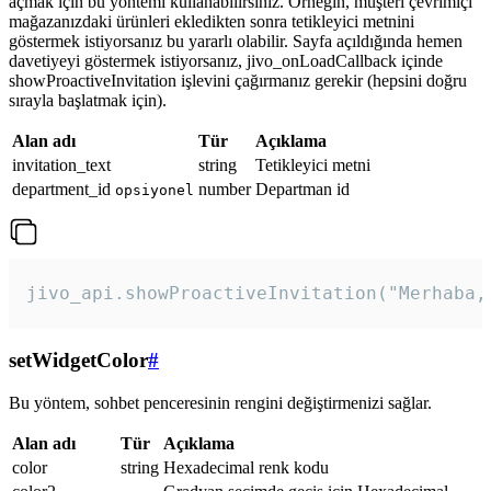
açmak için bu yöntemi kullanabilirsiniz. Örneğin, müşteri çevrimiçi
mağazanızdaki ürünleri ekledikten sonra tetikleyici metnini
göstermek istiyorsanız bu yararlı olabilir. Sayfa açıldığında hemen
davetiyeyi göstermek istiyorsanız, jivo_onLoadCallback içinde
showProactiveInvitation işlevini çağırmanız gerekir (hepsini doğru
sırayla başlatmak için).
Alan adı
Tür
Açıklama
invitation_text
string
Tetikleyici metni
department_id
number
Departman id
opsiyonel
jivo_api.showProactiveInvitation("Merhaba,
setWidgetColor
#
Bu yöntem, sohbet penceresinin rengini değiştirmenizi sağlar.
Alan adı
Tür
Açıklama
color
string
Hexadecimal renk kodu