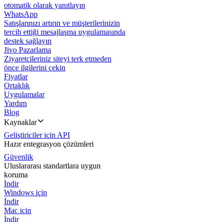
otomatik olarak yanıtlayın
WhatsApp
Satışlarınızı artırın ve müşterilerinizin
tercih ettiği mesajlaşma uygulamasında
destek sağlayın
Jivo Pazarlama
Ziyaretçileriniz siteyi terk etmeden
önce ilgilerini çekin
Fiyatlar
Ortaklık
Uygulamalar
Yardım
Blog
Kaynaklar
Geliştiriciler için API
Hazır entegrasyon çözümleri
Güvenlik
Uluslararası standartlara uygun
koruma
İndir
Windows için
İndir
Mac için
İndir