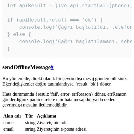
let apiResult = jivo_api.startCall(phone);

if (apiResult.result === 'ok') {

    console.log('Çağrı başlatıldı, telefon 
} else {

    console.log('Çağrı başlatılamadı, sebeb
}
sendOfflineMessage
#
Bu yöntem ile, direkt olarak bir çevrimdışı mesaj gönderebilirsiniz.
Eğer değişkenler doğru tanımlandıysa {result: 'ok'} döner.
Hata durumunda {result: 'fail', error: errReason} döner, errReason
gönderdiğiniz parametrelere dair hata mesajıdır, ya da neden
çevrimdışı mesajın iletilemediğidir.
Alan adı
Tür
Açıklama
name
string
Ziyaretçinin adı
email
string
Ziyaretçinin e-posta adresi