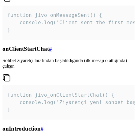
function jivo_onMessageSent() {

    console.log('Client sent the first mess
}
onClientStartChat
#
Sohbet ziyaretçi tarafından başlatıldığında (ilk mesajı o attığında)
çalışır.
function jivo_onClientStartChat() {

    console.log('Ziyaretçi yeni sohbet başl
}
onIntroduction
#