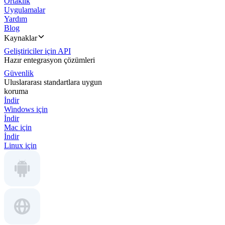
Ortaklık
Uygulamalar
Yardım
Blog
Kaynaklar
Geliştiriciler için API
Hazır entegrasyon çözümleri
Güvenlik
Uluslararası standartlara uygun
koruma
İndir
Windows için
İndir
Mac için
İndir
Linux için