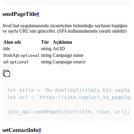
sendPageTitle
#
JivoChat uygulamasında ziyaretçinin bulunduğu sayfanın başlığını
ve sayfa URL'sini günceller. (SPA kullanımlarında yararlı olabilir)
Alan adı
Tür
Açıklama
title
string
Ad ID
fromApi
string
Campaign name
optional
url
string
Campaign source
optional
let title = 'Bu özelleştirilmiş bir sayfa b
let url = 'https://site.com/url_to_page?q=p
jivo_api.sendPageTitle(title, true, url);
setContactInfo
#