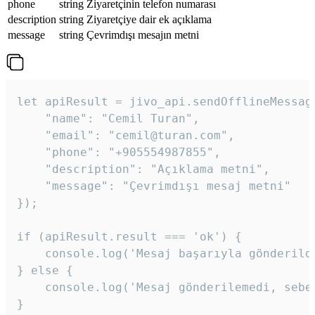
phone
string
Ziyaretçinin telefon numarası
description
string
Ziyaretçiye dair ek açıklama
message
string
Çevrimdışı mesajın metni
let apiResult = jivo_api.sendOfflineMessage
    "name": "Cemil Turan",

    "email": "cemil@turan.com",

    "phone": "+905554987855",

    "description": "Açıklama metni",

    "message": "Çevrimdışı mesaj metni"

});

if (apiResult.result === 'ok') {

    console.log('Mesaj başarıyla gönderildi
} else {

    console.log('Mesaj gönderilemedi, sebeb
}