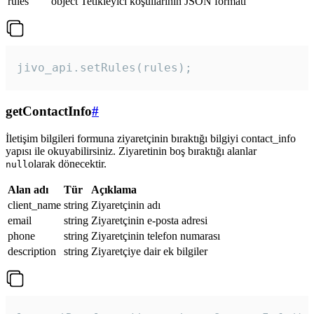
rules
object
Tetikleyici koşullarının JSON formatı
jivo_api.setRules(rules); 
getContactInfo
#
İletişim bilgileri formuna ziyaretçinin bıraktığı bilgiyi contact_info
yapısı ile okuyabilirsiniz. Ziyaretinin boş bıraktığı alanlar
olarak dönecektir.
null
Alan adı
Tür
Açıklama
client_name
string
Ziyaretçinin adı
email
string
Ziyaretçinin e-posta adresi
phone
string
Ziyaretçinin telefon numarası
description
string
Ziyaretçiye dair ek bilgiler