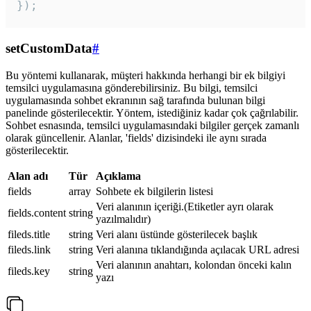
});
setCustomData
#
Bu yöntemi kullanarak, müşteri hakkında herhangi bir ek bilgiyi
temsilci uygulamasına gönderebilirsiniz. Bu bilgi, temsilci
uygulamasında sohbet ekranının sağ tarafında bulunan bilgi
panelinde gösterilecektir. Yöntem, istediğiniz kadar çok çağrılabilir.
Sohbet esnasında, temsilci uygulamasındaki bilgiler gerçek zamanlı
olarak güncellenir. Alanlar, 'fields' dizisindeki ile aynı sırada
gösterilecektir.
Alan adı
Tür
Açıklama
fields
array
Sohbete ek bilgilerin listesi
Veri alanının içeriği.(Etiketler ayrı olarak
fields.content
string
yazılmalıdır)
fileds.title
string
Veri alanı üstünde gösterilecek başlık
fileds.link
string
Veri alanına tıklandığında açılacak URL adresi
Veri alanının anahtarı, kolondan önceki kalın
fileds.key
string
yazı