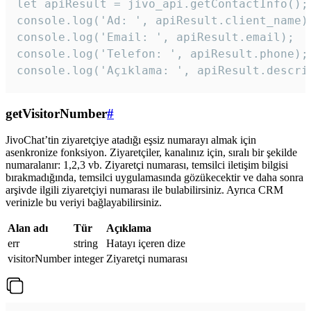
let apiResult = jivo_api.getContactInfo();

console.log('Ad: ', apiResult.client_name);
console.log('Email: ', apiResult.email);

console.log('Telefon: ', apiResult.phone);

console.log('Açıklama: ', apiResult.descri
getVisitorNumber
#
JivoChat’tin ziyaretçiye atadığı eşsiz numarayı almak için
asenkronize fonksiyon. Ziyaretçiler, kanalınız için, sıralı bir şekilde
numaralanır: 1,2,3 vb. Ziyaretçi numarası, temsilci iletişim bilgisi
bırakmadığında, temsilci uygulamasında gözükecektir ve daha sonra
arşivde ilgili ziyaretçiyi numarası ile bulabilirsiniz. Ayrıca CRM
verinizle bu veriyi bağlayabilirsiniz.
Alan adı
Tür
Açıklama
err
string
Hatayı içeren dize
visitorNumber
integer
Ziyaretçi numarası