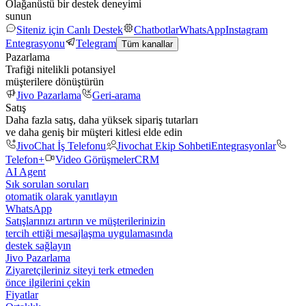
Olağanüstü bir destek deneyimi
sunun
Siteniz için Canlı Destek
Chatbotlar
WhatsApp
Instagram
Entegrasyonu
Telegram
Tüm kanallar
Pazarlama
Trafiği nitelikli potansiyel
müşterilere dönüştürün
Jivo Pazarlama
Geri-arama
Satış
Daha fazla satış, daha yüksek sipariş tutarları
ve daha geniş bir müşteri kitlesi elde edin
JivoChat İş Telefonu
Jivochat Ekip Sohbeti
Entegrasyonlar
Telefon+
Video Görüşmeler
CRM
AI Agent
Sık sorulan soruları
otomatik olarak yanıtlayın
WhatsApp
Satışlarınızı artırın ve müşterilerinizin
tercih ettiği mesajlaşma uygulamasında
destek sağlayın
Jivo Pazarlama
Ziyaretçileriniz siteyi terk etmeden
önce ilgilerini çekin
Fiyatlar