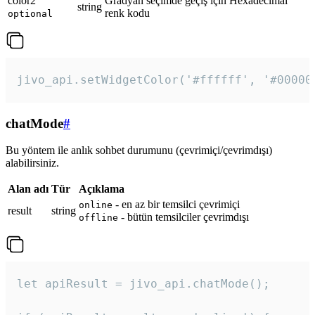
color2
Gradyan seçimde geçiş için Hexadecimal
string
renk kodu
optional
jivo_api.setWidgetColor('#ffffff', '#00000
chatMode
#
Bu yöntem ile anlık sohbet durumunu (çevrimiçi/çevrimdışı)
alabilirsiniz.
Alan adı
Tür
Açıklama
- en az bir temsilci çevrimiçi
online
result
string
- bütün temsilciler çevrimdışı
offline
let apiResult = jivo_api.chatMode();
