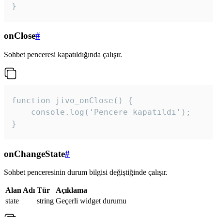
}
onClose
#
Sohbet penceresi kapatıldığında çalışır.
function jivo_onClose() {

    console.log('Pencere kapatıldı');

}
onChangeState
#
Sohbet penceresinin durum bilgisi değiştiğinde çalışır.
Alan Adı
Tür
Açıklama
state
string
Geçerli widget durumu