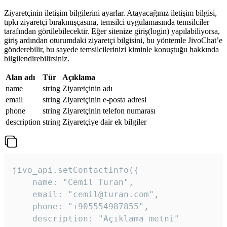
Ziyaretçinin iletişim bilgilerini ayarlar. Atayacağınız iletişim bilgisi,
tıpkı ziyaretçi bırakmışçasına, temsilci uygulamasında temsilciler
tarafından görülebilecektir. Eğer sitenize giriş(login) yapılabiliyorsa,
giriş ardından oturumdaki ziyaretçi bilgisini, bu yöntemle JivoChat’e
gönderebilir, bu sayede temsilcilerinizi kiminle konuştuğu hakkında
bilgilendirebilirsiniz.
Alan adı
Tür
Açıklama
name
string
Ziyaretçinin adı
email
string
Ziyaretçinin e-posta adresi
phone
string
Ziyaretçinin telefon numarası
description
string
Ziyaretçiye dair ek bilgiler
jivo_api.setContactInfo({

    name: "Cemil Turan",

    email: "cemil@turan.com",

    phone: "+905554987855",

    description: "Açıklama metni"
