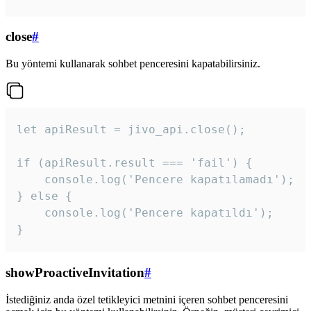
close
#
Bu yöntemi kullanarak sohbet penceresini kapatabilirsiniz.
let apiResult = jivo_api.close();

if (apiResult.result === 'fail') {

    console.log('Pencere kapatılamadı');

} else {

    console.log('Pencere kapatıldı');

}
showProactiveInvitation
#
İstediğiniz anda özel tetikleyici metnini içeren sohbet penceresini