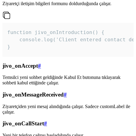
Ziyaretçi iletişim bilgileri formunu doldurduğunda çalışır.
function jivo_onIntroduction() {

    console.log('Client entered contact det
}
jivo_onAccept
#
Temsilci yeni sohbet geldiğinde Kabul Et butonuna tıklayarak
sohbeti kabul ettiğinde çalışır.
jivo_onMessageReceived
#
Ziyaretçiden yeni mesaj alındığında çalışır. Sadece customLabel ile
çalışır.
jivo_onCallStart
#
Yeni bir telefon çağrısı başladığında çalışır.