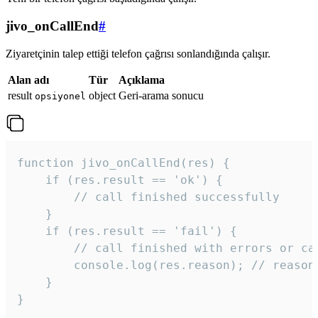
jivo_onCallEnd
#
Ziyaretçinin talep ettiği telefon çağrısı sonlandığında çalışır.
Alan adı
Tür
Açıklama
result
object
Geri-arama sonucu
opsiyonel
function jivo_onCallEnd(res) {

    if (res.result == 'ok') {

        // call finished successfully

    }

    if (res.result == 'fail') {

        // call finished with errors or can
        console.log(res.reason); // reason 
    }

} 