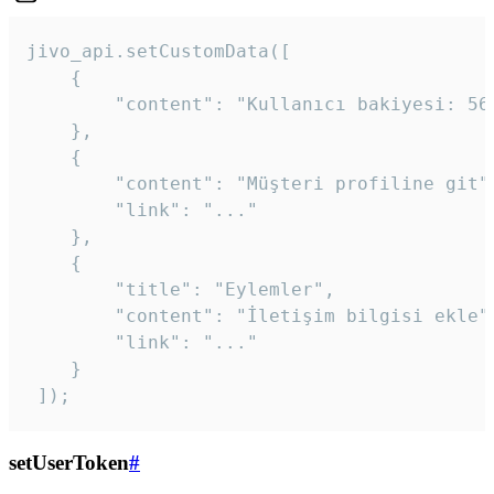
jivo_api.setCustomData([

    {

        "content": "Kullanıcı bakiyesi: 56T
    },

    {

        "content": "Müşteri profiline git",
        "link": "..."

    },

    {

        "title": "Eylemler",

        "content": "İletişim bilgisi ekle",
        "link": "..."

    }

 ]); 
setUserToken
#