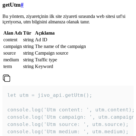
getUtm
#
Bu yöntem, ziyaretçinin ilk site ziyareti sırasında web sitesi url'si
içeriyorsa, utm bilgisini almanıza olanak tanır.
Alan Adı
Tür
Açıklama
content
string
Ad ID
campaign
string
The name of the campaign
source
string
Campaign source
medium
string
Traffic type
term
string
Keyword
let utm = jivo_api.getUtm();

console.log('Utm content: ', utm.content);

console.log('Utm campaign: ', utm.campaign)
console.log('Utm source: ', utm.source);

console.log('Utm medium: ', utm.medium);
