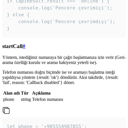
if (apiResult.result === 'online') {

    console.log('Pencere çevrimiçi');

} else {

    console.log('Pencere çevrimdışı');

}
startCall
#
Yöntem, istediğiniz numaraya bir çağrı başlatmanıza izin verir (Geri-
arama özelliği kurulu ve arama bakiyeniz yeterli ise).
Telefon numarası doğru biçimde ise ve aramayı başlatma isteği
yapıldıysa yöntem {result: 'ok'} döndürür. Aksi takdirde, {result:
'fail', reason: 'Callback disabled’} döner.
Alan adı
Tür
Açıklama
phone
string
Telefon numarası
let phone = '+905554987855';
