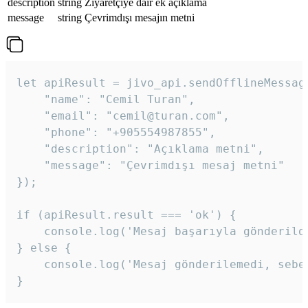
description
string
Ziyaretçiye dair ek açıklama
message
string
Çevrimdışı mesajın metni
let apiResult = jivo_api.sendOfflineMessage
    "name": "Cemil Turan",

    "email": "cemil@turan.com",

    "phone": "+905554987855",

    "description": "Açıklama metni",

    "message": "Çevrimdışı mesaj metni"

});

if (apiResult.result === 'ok') {

    console.log('Mesaj başarıyla gönderildi
} else {

    console.log('Mesaj gönderilemedi, sebeb
}