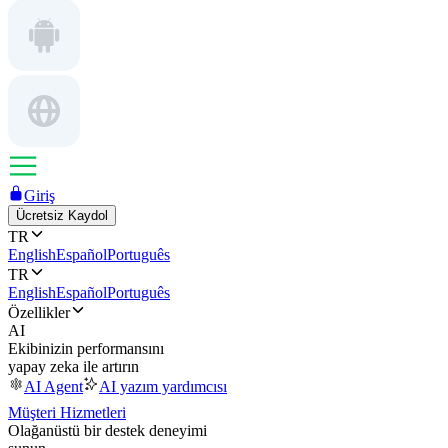
Giriş
Ücretsiz Kaydol
TR
English
Español
Português
TR
English
Español
Português
Özellikler
AI
Ekibinizin performansını
yapay zeka ile artırın
AI Agent
AI yazım yardımcısı
Müşteri Hizmetleri
Olağanüstü bir destek deneyimi