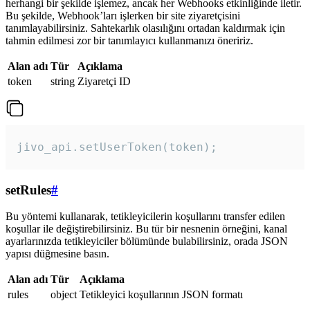
herhangi bir şekilde işlemez, ancak her Webhooks etkinliğinde iletir.
Bu şekilde, Webhook’ları işlerken bir site ziyaretçisini
tanımlayabilirsiniz. Sahtekarlık olasılığını ortadan kaldırmak için
tahmin edilmesi zor bir tanımlayıcı kullanmanızı öneririz.
Alan adı
Tür
Açıklama
token
string
Ziyaretçi ID
jivo_api.setUserToken(token);
setRules
#
Bu yöntemi kullanarak, tetikleyicilerin koşullarını transfer edilen
koşullar ile değiştirebilirsiniz. Bu tür bir nesnenin örneğini, kanal
ayarlarınızda tetikleyiciler bölümünde bulabilirsiniz, orada JSON
yapısı düğmesine basın.
Alan adı
Tür
Açıklama
rules
object
Tetikleyici koşullarının JSON formatı