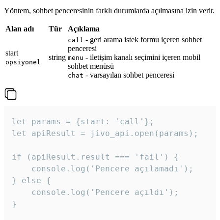
Yöntem, sohbet penceresinin farklı durumlarda açılmasına izin verir.
Alan adı
Tür
Açıklama
- geri arama istek formu içeren sohbet
call
penceresi
start
string
- iletişim kanalı seçimini içeren mobil
menu
opsiyonel
sohbet menüsü
- varsayılan sohbet penceresi
chat
let params = {start: 'call'};

let apiResult = jivo_api.open(params);

if (apiResult.result === 'fail') {

    console.log('Pencere açılamadı');

} else {

    console.log('Pencere açıldı');

}