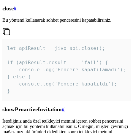
close
#
Bu yöntemi kullanarak sohbet penceresini kapatabilirsiniz.
let apiResult = jivo_api.close();

if (apiResult.result === 'fail') {

    console.log('Pencere kapatılamadı');

} else {

    console.log('Pencere kapatıldı');

}
showProactiveInvitation
#
İstediğiniz anda özel tetikleyici metnini içeren sohbet penceresini
açmak için bu yöntemi kullanabilirsiniz. Örneğin, müşteri çevrimiçi
mağazanızdaki ürünleri ekledikten sonra tetikleyici metnini