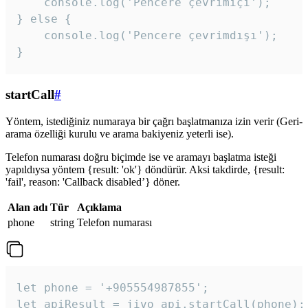
    console.log('Pencere çevrimiçi');

} else {

    console.log('Pencere çevrimdışı');

}
startCall
#
Yöntem, istediğiniz numaraya bir çağrı başlatmanıza izin verir (Geri-
arama özelliği kurulu ve arama bakiyeniz yeterli ise).
Telefon numarası doğru biçimde ise ve aramayı başlatma isteği
yapıldıysa yöntem {result: 'ok'} döndürür. Aksi takdirde, {result:
'fail', reason: 'Callback disabled’} döner.
Alan adı
Tür
Açıklama
phone
string
Telefon numarası
let phone = '+905554987855';

let apiResult = jivo_api.startCall(phone);
