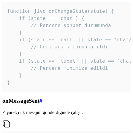
function jivo_onChangeState(state) {

    if (state == 'chat') {

        // Pencere sohbet durumunda

    }

    if (state == 'call' || state == 'chat/c
        // Geri arama formu açıldı

    }

    if (state == 'label' || state == 'chat/
        // Pencere minimize edildi

    }

}
onMessageSent
#
Ziyaretçi ilk mesajını gönderdiğinde çalışır.