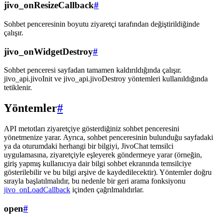
jivo_onResizeCallback
#
Sohbet penceresinin boyutu ziyaretçi tarafından değiştirildiğinde
çalışır.
jivo_onWidgetDestroy
#
Sohbet penceresi sayfadan tamamen kaldırıldığında çalışır.
jivo_api.jivoInit ve jivo_api.jivoDestroy yöntemleri kullanıldığında
tetiklenir.
Yöntemler
#
API metotları ziyaretçiye gösterdiğiniz sohbet penceresini
yönetmenize yarar. Ayrıca, sohbet penceresinin bulunduğu sayfadaki
ya da oturumdaki herhangi bir bilgiyi, JivoChat temsilci
uygulamasına, ziyaretçiyle eşleyerek göndermeye yarar (örneğin,
giriş yapmış kullanıcıya dair bilgi sohbet ekranında temsilciye
gösterilebilir ve bu bilgi arşive de kaydedilecektir). Yöntemler doğru
sırayla başlatılmalıdır, bu nedenle bir geri arama fonksiyonu
jivo_onLoadCallback
içinden çağrılmalıdırlar.
open
#