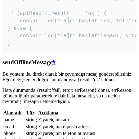
if (apiResult.result === 'ok') {

    console.log('Çağrı başlatıldı, telefon 
} else {

    console.log('Çağrı başlatılamadı, sebeb
}
sendOfflineMessage
#
Bu yöntem ile, direkt olarak bir çevrimdışı mesaj gönderebilirsiniz.
Eğer değişkenler doğru tanımlandıysa {result: 'ok'} döner.
Hata durumunda {result: 'fail', error: errReason} döner, errReason
gönderdiğiniz parametrelere dair hata mesajıdır, ya da neden
çevrimdışı mesajın iletilemediğidir.
Alan adı
Tür
Açıklama
name
string
Ziyaretçinin adı
email
string
Ziyaretçinin e-posta adresi
phone
string
Ziyaretçinin telefon numarası