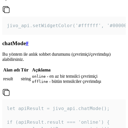
jivo_api.setWidgetColor('#ffffff', '#00000
chatMode
#
Bu yöntem ile anlık sohbet durumunu (çevrimiçi/çevrimdışı)
alabilirsiniz.
Alan adı
Tür
Açıklama
- en az bir temsilci çevrimiçi
online
result
string
- bütün temsilciler çevrimdışı
offline
let apiResult = jivo_api.chatMode();

if (apiResult.result === 'online') {
