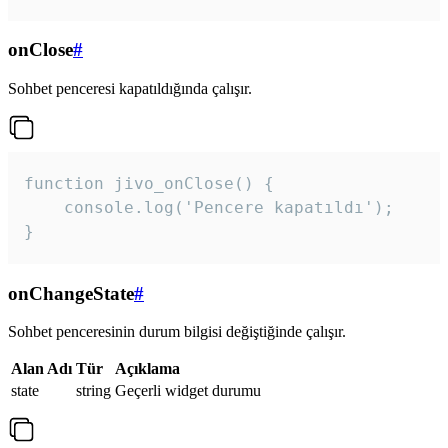
onClose
#
Sohbet penceresi kapatıldığında çalışır.
function jivo_onClose() {

    console.log('Pencere kapatıldı');

}
onChangeState
#
Sohbet penceresinin durum bilgisi değiştiğinde çalışır.
Alan Adı
Tür
Açıklama
state
string
Geçerli widget durumu