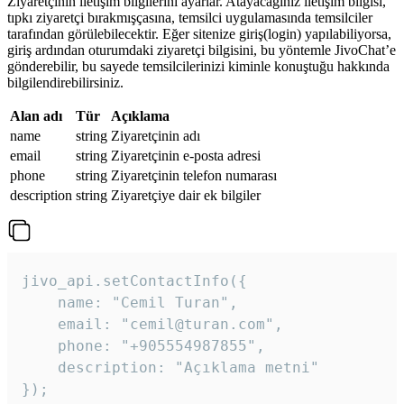
Ziyaretçinin iletişim bilgilerini ayarlar. Atayacağınız iletişim bilgisi,
tıpkı ziyaretçi bırakmışçasına, temsilci uygulamasında temsilciler
tarafından görülebilecektir. Eğer sitenize giriş(login) yapılabiliyorsa,
giriş ardından oturumdaki ziyaretçi bilgisini, bu yöntemle JivoChat’e
gönderebilir, bu sayede temsilcilerinizi kiminle konuştuğu hakkında
bilgilendirebilirsiniz.
Alan adı
Tür
Açıklama
name
string
Ziyaretçinin adı
email
string
Ziyaretçinin e-posta adresi
phone
string
Ziyaretçinin telefon numarası
description
string
Ziyaretçiye dair ek bilgiler
jivo_api.setContactInfo({

    name: "Cemil Turan",

    email: "cemil@turan.com",

    phone: "+905554987855",

    description: "Açıklama metni"

});