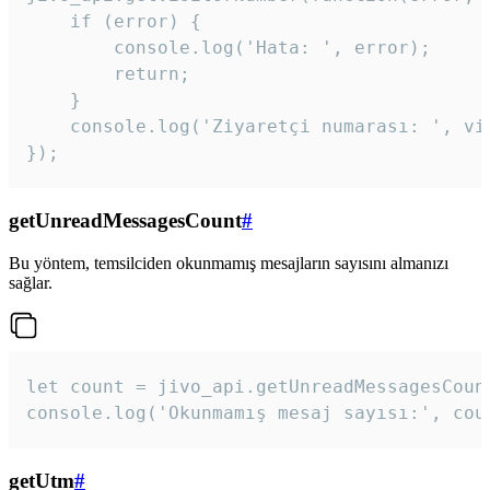
    if (error) {

        console.log('Hata: ', error);

        return;

    }  

    console.log('Ziyaretçi numarası: ', vis
});
getUnreadMessagesCount
#
Bu yöntem, temsilciden okunmamış mesajların sayısını almanızı
sağlar.
let count = jivo_api.getUnreadMessagesCount
console.log('Okunmamış mesaj sayısı:', cou
getUtm
#