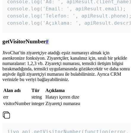
console.log('Ad: ', apiResult.client_name);
console.log('Email: ', apiResult.email);

console.log('Telefon: ', apiResult.phone);

console.log('Açıklama: ', apiResult.descri
getVisitorNumber
#
JivoChat’tin ziyaretçiye atadığı eşsiz numarayı almak için
asenkronize fonksiyon. Ziyaretçiler, kanalınız için, sıralı bir şekilde
numaralanır: 1,2,3 vb. Ziyaretçi numarası, temsilci iletişim bilgisi
bırakmadığında, temsilci uygulamasında gözükecektir ve daha sonra
arşivde ilgili ziyaretçiyi numarası ile bulabilirsiniz. Ayrıca CRM
verinizle bu veriyi bağlayabilirsiniz.
Alan adı
Tür
Açıklama
err
string
Hatayı içeren dize
visitorNumber
integer
Ziyaretçi numarası
jivo_api.getVisitorNumber(function(error, v