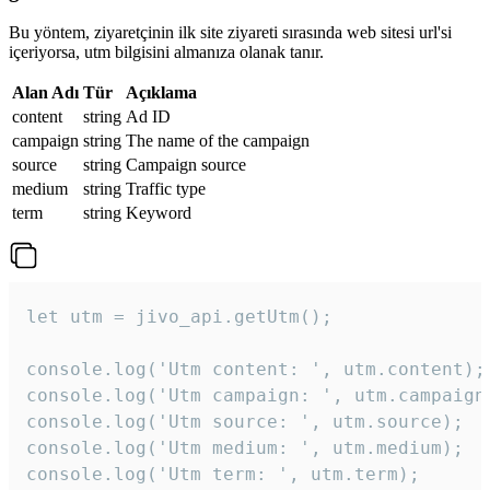
Bu yöntem, ziyaretçinin ilk site ziyareti sırasında web sitesi url'si
içeriyorsa, utm bilgisini almanıza olanak tanır.
Alan Adı
Tür
Açıklama
content
string
Ad ID
campaign
string
The name of the campaign
source
string
Campaign source
medium
string
Traffic type
term
string
Keyword
let utm = jivo_api.getUtm();

console.log('Utm content: ', utm.content);

console.log('Utm campaign: ', utm.campaign)
console.log('Utm source: ', utm.source);

console.log('Utm medium: ', utm.medium);

console.log('Utm term: ', utm.term);