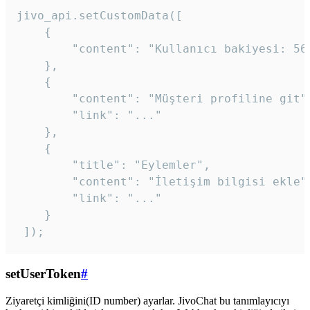
jivo_api.setCustomData([

    {

        "content": "Kullanıcı bakiyesi: 56T
    },

    {

        "content": "Müşteri profiline git",
        "link": "..."

    },

    {

        "title": "Eylemler",

        "content": "İletişim bilgisi ekle",
        "link": "..."

    }

 ]); 
setUserToken
#
Ziyaretçi kimliğini(ID number) ayarlar. JivoChat bu tanımlayıcıyı