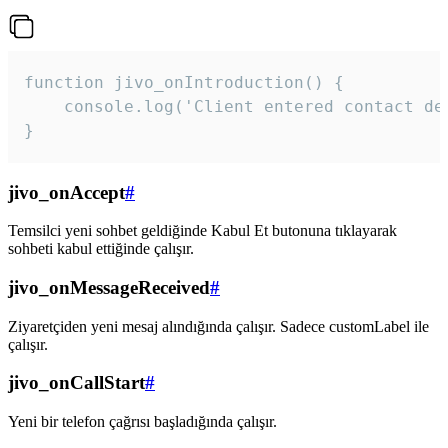
function jivo_onIntroduction() {

    console.log('Client entered contact det
}
jivo_onAccept
#
Temsilci yeni sohbet geldiğinde Kabul Et butonuna tıklayarak
sohbeti kabul ettiğinde çalışır.
jivo_onMessageReceived
#
Ziyaretçiden yeni mesaj alındığında çalışır. Sadece customLabel ile
çalışır.
jivo_onCallStart
#
Yeni bir telefon çağrısı başladığında çalışır.