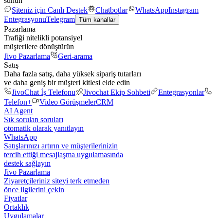
sunun
Siteniz için Canlı Destek
Chatbotlar
WhatsApp
Instagram
Entegrasyonu
Telegram
Tüm kanallar
Pazarlama
Trafiği nitelikli potansiyel
müşterilere dönüştürün
Jivo Pazarlama
Geri-arama
Satış
Daha fazla satış, daha yüksek sipariş tutarları
ve daha geniş bir müşteri kitlesi elde edin
JivoChat İş Telefonu
Jivochat Ekip Sohbeti
Entegrasyonlar
Telefon+
Video Görüşmeler
CRM
AI Agent
Sık sorulan soruları
otomatik olarak yanıtlayın
WhatsApp
Satışlarınızı artırın ve müşterilerinizin
tercih ettiği mesajlaşma uygulamasında
destek sağlayın
Jivo Pazarlama
Ziyaretçileriniz siteyi terk etmeden
önce ilgilerini çekin
Fiyatlar
Ortaklık
Uygulamalar