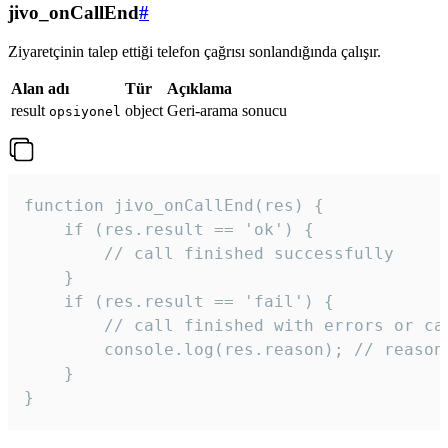
jivo_onCallEnd
#
Ziyaretçinin talep ettiği telefon çağrısı sonlandığında çalışır.
Alan adı
Tür
Açıklama
result
object
Geri-arama sonucu
opsiyonel
function jivo_onCallEnd(res) {

    if (res.result == 'ok') {

        // call finished successfully

    }

    if (res.result == 'fail') {

        // call finished with errors or can
        console.log(res.reason); // reason 
    }

} 