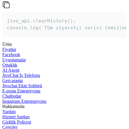
jivo_api.clearHistory();

console.log('Tüm ziyaretçi verisi temizlen
Ürün
Fiyatlar
Facebook
Uygulamalar
Ortaklık
AI Agent
JivoChat İş Telefonu
Geri-arama
Jivochat Ekip Sohbeti
E-posta Entegrsyonu
Chatbotlar
Instagram Entegrasyonu
Hakkımızda
Yardım
Hizmet Şartları
Gizlilik Poliçesi
Çerezler