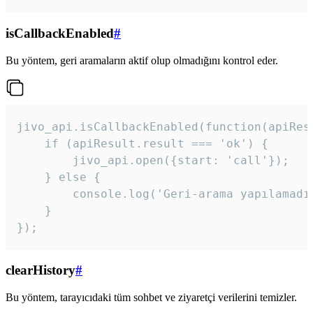
isCallbackEnabled
#
Bu yöntem, geri aramaların aktif olup olmadığını kontrol eder.
jivo_api.isCallbackEnabled(function(apiResu
    if (apiResult.result === 'ok') {

        jivo_api.open({start: 'call'});

    } else {

        console.log('Geri-arama yapılamadı
    }

}); 
clearHistory
#
Bu yöntem, tarayıcıdaki tüm sohbet ve ziyaretçi verilerini temizler.