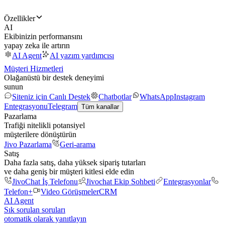
Özellikler
AI
Ekibinizin performansını
yapay zeka ile artırın
AI Agent
AI yazım yardımcısı
Müşteri Hizmetleri
Olağanüstü bir destek deneyimi
sunun
Siteniz için Canlı Destek
Chatbotlar
WhatsApp
Instagram
Entegrasyonu
Telegram
Tüm kanallar
Pazarlama
Trafiği nitelikli potansiyel
müşterilere dönüştürün
Jivo Pazarlama
Geri-arama
Satış
Daha fazla satış, daha yüksek sipariş tutarları
ve daha geniş bir müşteri kitlesi elde edin
JivoChat İş Telefonu
Jivochat Ekip Sohbeti
Entegrasyonlar
Telefon+
Video Görüşmeler
CRM
AI Agent
Sık sorulan soruları
otomatik olarak yanıtlayın