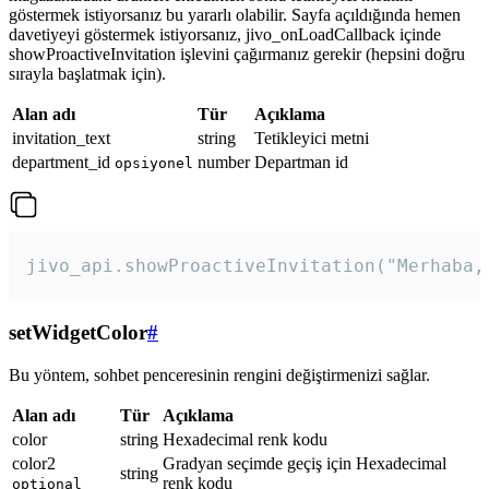
göstermek istiyorsanız bu yararlı olabilir. Sayfa açıldığında hemen
davetiyeyi göstermek istiyorsanız, jivo_onLoadCallback içinde
showProactiveInvitation işlevini çağırmanız gerekir (hepsini doğru
sırayla başlatmak için).
Alan adı
Tür
Açıklama
invitation_text
string
Tetikleyici metni
department_id
number
Departman id
opsiyonel
jivo_api.showProactiveInvitation("Merhaba,
setWidgetColor
#
Bu yöntem, sohbet penceresinin rengini değiştirmenizi sağlar.
Alan adı
Tür
Açıklama
color
string
Hexadecimal renk kodu
color2
Gradyan seçimde geçiş için Hexadecimal
string
renk kodu
optional