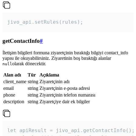
jivo_api.setRules(rules); 
getContactInfo
#
İletişim bilgileri formuna ziyaretçinin bıraktığı bilgiyi contact_info
yapısı ile okuyabilirsiniz. Ziyaretinin boş bıraktığı alanlar
olarak dönecektir.
null
Alan adı
Tür
Açıklama
client_name
string
Ziyaretçinin adı
email
string
Ziyaretçinin e-posta adresi
phone
string
Ziyaretçinin telefon numarası
description
string
Ziyaretçiye dair ek bilgiler
let apiResult = jivo_api.getContactInfo();
