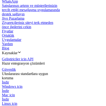
WhatsApp
Satışlarınızı artırın ve müşterilerinizin
tercih ettiği mesajlaşma uygulamasında
destek sağlayın
Jivo Pazarlama
Ziyaretçileriniz siteyi terk etmeden
önce ilgilerini çekin
Fiyatlar
Ortaklık
Uygulamalar
Yardım
Blog
Kaynaklar
Geliştiriciler için API
Hazır entegrasyon çözümleri
Güvenlik
Uluslararası standartlara uygun
koruma
İndir
Windows için
İndir
Mac için
İndir
Linux için