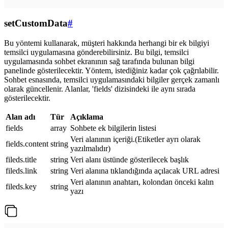
setCustomData
#
Bu yöntemi kullanarak, müşteri hakkında herhangi bir ek bilgiyi
temsilci uygulamasına gönderebilirsiniz. Bu bilgi, temsilci
uygulamasında sohbet ekranının sağ tarafında bulunan bilgi
panelinde gösterilecektir. Yöntem, istediğiniz kadar çok çağrılabilir.
Sohbet esnasında, temsilci uygulamasındaki bilgiler gerçek zamanlı
olarak güncellenir. Alanlar, 'fields' dizisindeki ile aynı sırada
gösterilecektir.
Alan adı
Tür
Açıklama
fields
array
Sohbete ek bilgilerin listesi
Veri alanının içeriği.(Etiketler ayrı olarak
fields.content
string
yazılmalıdır)
fileds.title
string
Veri alanı üstünde gösterilecek başlık
fileds.link
string
Veri alanına tıklandığında açılacak URL adresi
Veri alanının anahtarı, kolondan önceki kalın
fileds.key
string
yazı