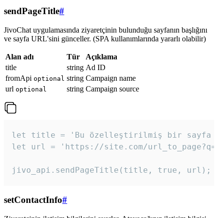
sendPageTitle
#
JivoChat uygulamasında ziyaretçinin bulunduğu sayfanın başlığını
ve sayfa URL'sini günceller. (SPA kullanımlarında yararlı olabilir)
Alan adı
Tür
Açıklama
title
string
Ad ID
fromApi
string
Campaign name
optional
url
string
Campaign source
optional
let title = 'Bu özelleştirilmiş bir sayfa b
let url = 'https://site.com/url_to_page?q=p
jivo_api.sendPageTitle(title, true, url);
setContactInfo
#