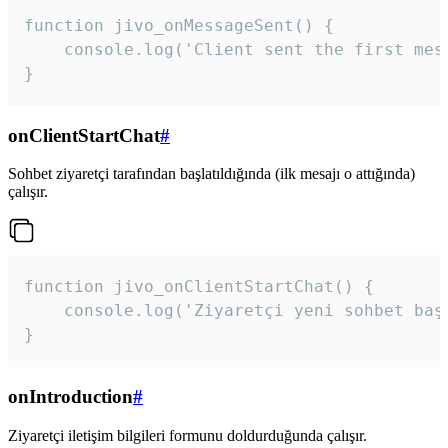
function jivo_onMessageSent() {

    console.log('Client sent the first mess
}
onClientStartChat
#
Sohbet ziyaretçi tarafından başlatıldığında (ilk mesajı o attığında)
çalışır.
function jivo_onClientStartChat() {

    console.log('Ziyaretçi yeni sohbet başl
}
onIntroduction
#
Ziyaretçi iletişim bilgileri formunu doldurduğunda çalışır.