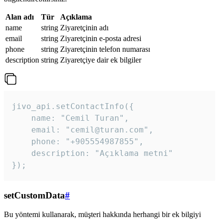
Alan adı
Tür
Açıklama
name
string
Ziyaretçinin adı
email
string
Ziyaretçinin e-posta adresi
phone
string
Ziyaretçinin telefon numarası
description
string
Ziyaretçiye dair ek bilgiler
jivo_api.setContactInfo({

    name: "Cemil Turan",

    email: "cemil@turan.com",

    phone: "+905554987855",

    description: "Açıklama metni"

});
setCustomData
#
Bu yöntemi kullanarak, müşteri hakkında herhangi bir ek bilgiyi