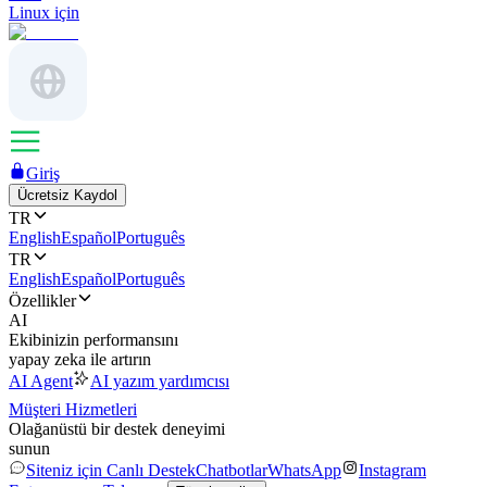
Linux için
Giriş
Ücretsiz Kaydol
TR
English
Español
Português
TR
English
Español
Português
Özellikler
AI
Ekibinizin performansını
yapay zeka ile artırın
AI Agent
AI yazım yardımcısı
Müşteri Hizmetleri
Olağanüstü bir destek deneyimi
sunun
Siteniz için Canlı Destek
Chatbotlar
WhatsApp
Instagram