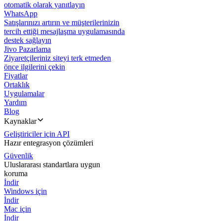
otomatik olarak yanıtlayın
WhatsApp
Satışlarınızı artırın ve müşterilerinizin
tercih ettiği mesajlaşma uygulamasında
destek sağlayın
Jivo Pazarlama
Ziyaretçileriniz siteyi terk etmeden
önce ilgilerini çekin
Fiyatlar
Ortaklık
Uygulamalar
Yardım
Blog
Kaynaklar
Geliştiriciler için API
Hazır entegrasyon çözümleri
Güvenlik
Uluslararası standartlara uygun
koruma
İndir
Windows için
İndir
Mac için
İndir