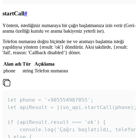
startCall
#
Yöntem, istediğiniz numaraya bir çağrı başlatmanıza izin verir (Geri-
arama özelliği kurulu ve arama bakiyeniz yeterli ise).
Telefon numarası doğru biçimde ise ve aramayı başlatma isteği
yapıldıysa yöntem {result: 'ok'} döndürür. Aksi takdirde, {result:
'fail', reason: 'Callback disabled’} döner.
Alan adı
Tür
Açıklama
phone
string
Telefon numarası
let phone = '+905554987855';

let apiResult = jivo_api.startCall(phone);

if (apiResult.result === 'ok') {

    console.log('Çağrı başlatıldı, telefon 
} else {
