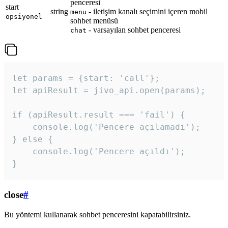
penceresi
start
string
- iletişim kanalı seçimini içeren mobil
menu
opsiyonel
sohbet menüsü
- varsayılan sohbet penceresi
chat
let params = {start: 'call'};

let apiResult = jivo_api.open(params);

if (apiResult.result === 'fail') {

    console.log('Pencere açılamadı');

} else {

    console.log('Pencere açıldı');

}
close
#
Bu yöntemi kullanarak sohbet penceresini kapatabilirsiniz.