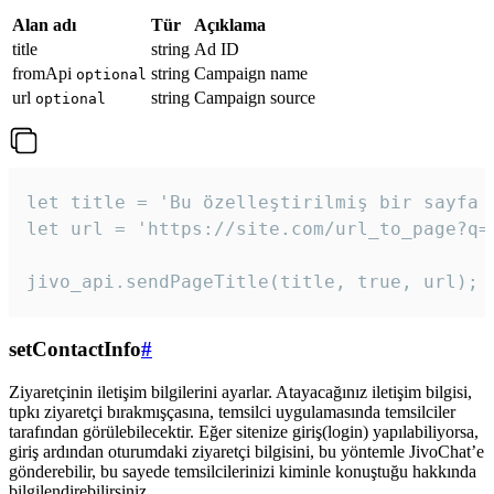
Alan adı
Tür
Açıklama
title
string
Ad ID
fromApi
string
Campaign name
optional
url
string
Campaign source
optional
let title = 'Bu özelleştirilmiş bir sayfa b
let url = 'https://site.com/url_to_page?q=p
jivo_api.sendPageTitle(title, true, url);
setContactInfo
#
Ziyaretçinin iletişim bilgilerini ayarlar. Atayacağınız iletişim bilgisi,
tıpkı ziyaretçi bırakmışçasına, temsilci uygulamasında temsilciler
tarafından görülebilecektir. Eğer sitenize giriş(login) yapılabiliyorsa,
giriş ardından oturumdaki ziyaretçi bilgisini, bu yöntemle JivoChat’e
gönderebilir, bu sayede temsilcilerinizi kiminle konuştuğu hakkında
bilgilendirebilirsiniz.