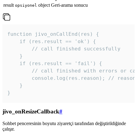
result
object
Geri-arama sonucu
opsiyonel
function jivo_onCallEnd(res) {

    if (res.result == 'ok') {

        // call finished successfully

    }

    if (res.result == 'fail') {

        // call finished with errors or can
        console.log(res.reason); // reason 
    }

} 
jivo_onResizeCallback
#
Sohbet penceresinin boyutu ziyaretçi tarafından değiştirildiğinde
çalışır.