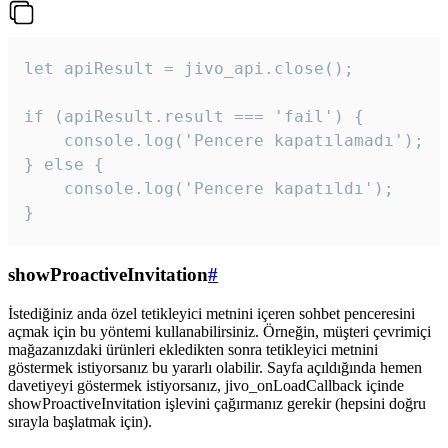
let apiResult = jivo_api.close();

if (apiResult.result === 'fail') {

    console.log('Pencere kapatılamadı');

} else {

    console.log('Pencere kapatıldı');

}
showProactiveInvitation
#
İstediğiniz anda özel tetikleyici metnini içeren sohbet penceresini
açmak için bu yöntemi kullanabilirsiniz. Örneğin, müşteri çevrimiçi
mağazanızdaki ürünleri ekledikten sonra tetikleyici metnini
göstermek istiyorsanız bu yararlı olabilir. Sayfa açıldığında hemen
davetiyeyi göstermek istiyorsanız, jivo_onLoadCallback içinde
showProactiveInvitation işlevini çağırmanız gerekir (hepsini doğru
sırayla başlatmak için).