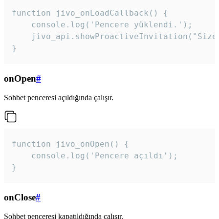
function jivo_onLoadCallback() {

    console.log('Pencere yüklendi.');

    jivo_api.showProactiveInvitation("Size
}
onOpen
#
Sohbet penceresi açıldığında çalışır.
function jivo_onOpen() {

    console.log('Pencere açıldı');

}
onClose
#
Sohbet penceresi kapatıldığında çalışır.