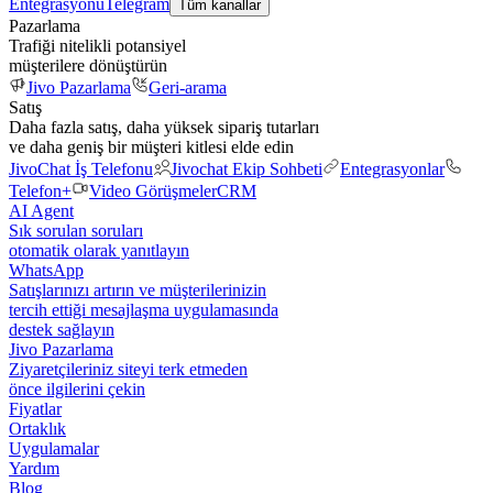
Entegrasyonu
Telegram
Tüm kanallar
Pazarlama
Trafiği nitelikli potansiyel
müşterilere dönüştürün
Jivo Pazarlama
Geri-arama
Satış
Daha fazla satış, daha yüksek sipariş tutarları
ve daha geniş bir müşteri kitlesi elde edin
JivoChat İş Telefonu
Jivochat Ekip Sohbeti
Entegrasyonlar
Telefon+
Video Görüşmeler
CRM
AI Agent
Sık sorulan soruları
otomatik olarak yanıtlayın
WhatsApp
Satışlarınızı artırın ve müşterilerinizin
tercih ettiği mesajlaşma uygulamasında
destek sağlayın
Jivo Pazarlama
Ziyaretçileriniz siteyi terk etmeden
önce ilgilerini çekin
Fiyatlar
Ortaklık
Uygulamalar
Yardım
Blog