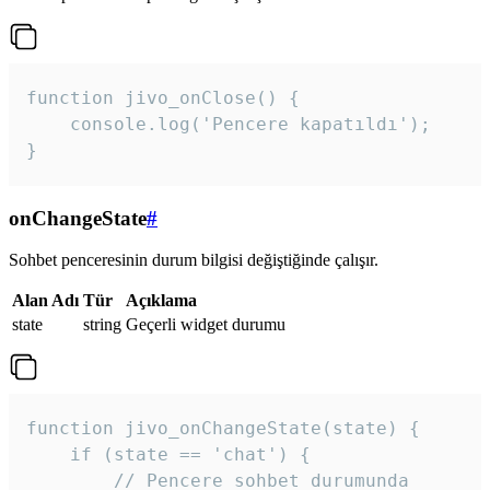
function jivo_onClose() {

    console.log('Pencere kapatıldı');

}
onChangeState
#
Sohbet penceresinin durum bilgisi değiştiğinde çalışır.
Alan Adı
Tür
Açıklama
state
string
Geçerli widget durumu
function jivo_onChangeState(state) {

    if (state == 'chat') {

        // Pencere sohbet durumunda
