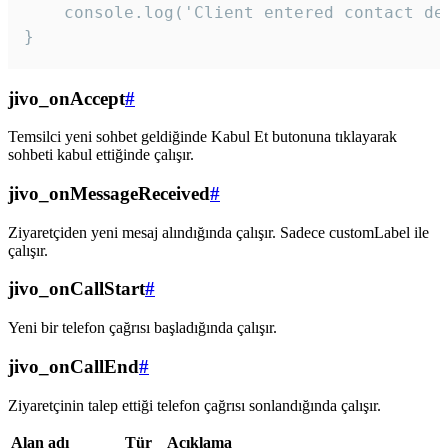
    console.log('Client entered contact det
}
jivo_onAccept
#
Temsilci yeni sohbet geldiğinde Kabul Et butonuna tıklayarak
sohbeti kabul ettiğinde çalışır.
jivo_onMessageReceived
#
Ziyaretçiden yeni mesaj alındığında çalışır. Sadece customLabel ile
çalışır.
jivo_onCallStart
#
Yeni bir telefon çağrısı başladığında çalışır.
jivo_onCallEnd
#
Ziyaretçinin talep ettiği telefon çağrısı sonlandığında çalışır.
Alan adı
Tür
Açıklama