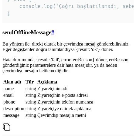
    console.log('Çağrı başlatılamadı, sebeb
}
sendOfflineMessage
#
Bu yöntem ile, direkt olarak bir çevrimdışı mesaj gönderebilirsiniz.
Eğer değişkenler doğru tanımlandıysa {result: 'ok'} döner.
Hata durumunda {result: 'fail', error: errReason} döner, errReason
gönderdiğiniz parametrelere dair hata mesajıdır, ya da neden
çevrimdışı mesajın iletilemediğidir.
Alan adı
Tür
Açıklama
name
string
Ziyaretçinin adı
email
string
Ziyaretçinin e-posta adresi
phone
string
Ziyaretçinin telefon numarası
description
string
Ziyaretçiye dair ek açıklama
message
string
Çevrimdışı mesajın metni