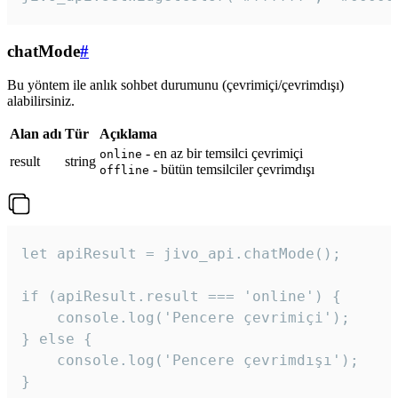
chatMode
#
Bu yöntem ile anlık sohbet durumunu (çevrimiçi/çevrimdışı)
alabilirsiniz.
Alan adı
Tür
Açıklama
- en az bir temsilci çevrimiçi
online
result
string
- bütün temsilciler çevrimdışı
offline
let apiResult = jivo_api.chatMode();

if (apiResult.result === 'online') {

    console.log('Pencere çevrimiçi');

} else {

    console.log('Pencere çevrimdışı');

}