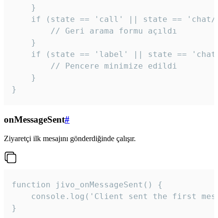
    }

    if (state == 'call' || state == 'chat/c
        // Geri arama formu açıldı

    }

    if (state == 'label' || state == 'chat/
        // Pencere minimize edildi

    }

}
onMessageSent
#
Ziyaretçi ilk mesajını gönderdiğinde çalışır.
function jivo_onMessageSent() {

    console.log('Client sent the first mess
}