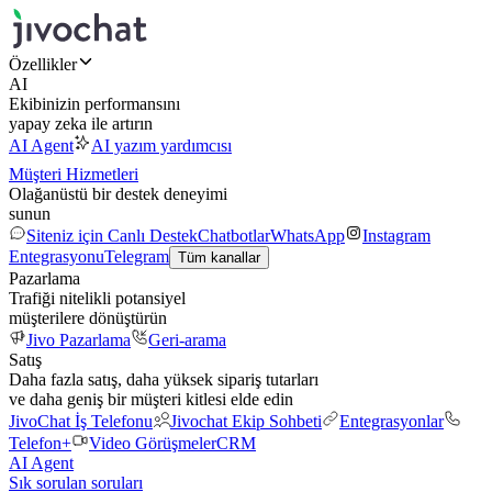
Özellikler
AI
Ekibinizin performansını
yapay zeka ile artırın
AI Agent
AI yazım yardımcısı
Müşteri Hizmetleri
Olağanüstü bir destek deneyimi
sunun
Siteniz için Canlı Destek
Chatbotlar
WhatsApp
Instagram
Entegrasyonu
Telegram
Tüm kanallar
Pazarlama
Trafiği nitelikli potansiyel
müşterilere dönüştürün
Jivo Pazarlama
Geri-arama
Satış
Daha fazla satış, daha yüksek sipariş tutarları
ve daha geniş bir müşteri kitlesi elde edin
JivoChat İş Telefonu
Jivochat Ekip Sohbeti
Entegrasyonlar
Telefon+
Video Görüşmeler
CRM
AI Agent
Sık sorulan soruları