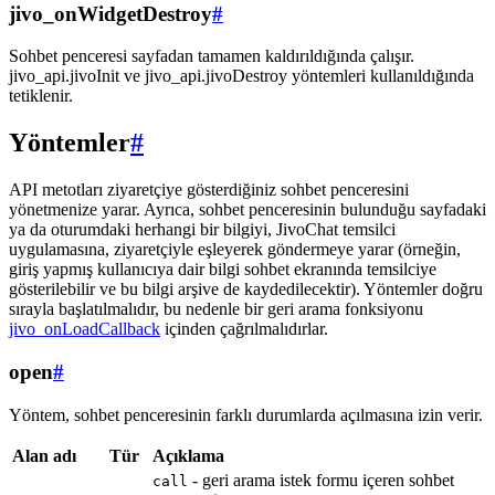
jivo_onWidgetDestroy
#
Sohbet penceresi sayfadan tamamen kaldırıldığında çalışır.
jivo_api.jivoInit ve jivo_api.jivoDestroy yöntemleri kullanıldığında
tetiklenir.
Yöntemler
#
API metotları ziyaretçiye gösterdiğiniz sohbet penceresini
yönetmenize yarar. Ayrıca, sohbet penceresinin bulunduğu sayfadaki
ya da oturumdaki herhangi bir bilgiyi, JivoChat temsilci
uygulamasına, ziyaretçiyle eşleyerek göndermeye yarar (örneğin,
giriş yapmış kullanıcıya dair bilgi sohbet ekranında temsilciye
gösterilebilir ve bu bilgi arşive de kaydedilecektir). Yöntemler doğru
sırayla başlatılmalıdır, bu nedenle bir geri arama fonksiyonu
jivo_onLoadCallback
içinden çağrılmalıdırlar.
open
#
Yöntem, sohbet penceresinin farklı durumlarda açılmasına izin verir.
Alan adı
Tür
Açıklama
- geri arama istek formu içeren sohbet
call