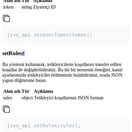
Alan adı
Tür
Açıklama
token
string
Ziyaretçi ID
jivo_api.setUserToken(token);
setRules
#
Bu yöntemi kullanarak, tetikleyicilerin koşullarını transfer edilen
koşullar ile değiştirebilirsiniz. Bu tür bir nesnenin örneğini, kanal
ayarlarınızda tetikleyiciler bölümünde bulabilirsiniz, orada JSON
yapısı düğmesine basın.
Alan adı
Tür
Açıklama
rules
object
Tetikleyici koşullarının JSON formatı
jivo_api.setRules(rules); 