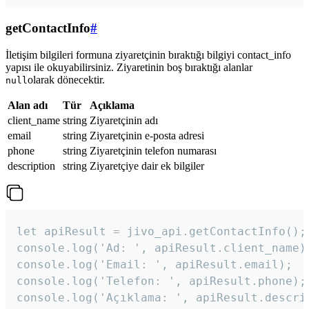
getContactInfo
#
İletişim bilgileri formuna ziyaretçinin bıraktığı bilgiyi contact_info
yapısı ile okuyabilirsiniz. Ziyaretinin boş bıraktığı alanlar
olarak dönecektir.
null
Alan adı
Tür
Açıklama
client_name
string
Ziyaretçinin adı
email
string
Ziyaretçinin e-posta adresi
phone
string
Ziyaretçinin telefon numarası
description
string
Ziyaretçiye dair ek bilgiler
let apiResult = jivo_api.getContactInfo();

console.log('Ad: ', apiResult.client_name);
console.log('Email: ', apiResult.email);

console.log('Telefon: ', apiResult.phone);

console.log('Açıklama: ', apiResult.descri