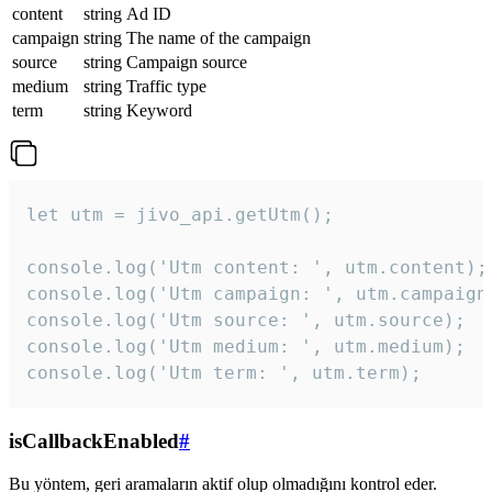
content
string
Ad ID
campaign
string
The name of the campaign
source
string
Campaign source
medium
string
Traffic type
term
string
Keyword
let utm = jivo_api.getUtm();

console.log('Utm content: ', utm.content);

console.log('Utm campaign: ', utm.campaign)
console.log('Utm source: ', utm.source);

console.log('Utm medium: ', utm.medium);

console.log('Utm term: ', utm.term);
isCallbackEnabled
#
Bu yöntem, geri aramaların aktif olup olmadığını kontrol eder.