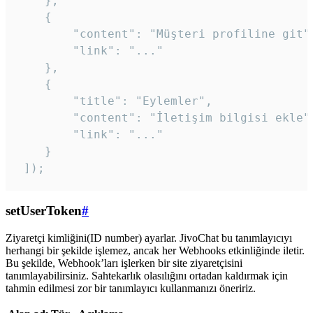
    },

    {

        "content": "Müşteri profiline git",
        "link": "..."

    },

    {

        "title": "Eylemler",

        "content": "İletişim bilgisi ekle",
        "link": "..."

    }

 ]); 
setUserToken
#
Ziyaretçi kimliğini(ID number) ayarlar. JivoChat bu tanımlayıcıyı
herhangi bir şekilde işlemez, ancak her Webhooks etkinliğinde iletir.
Bu şekilde, Webhook’ları işlerken bir site ziyaretçisini
tanımlayabilirsiniz. Sahtekarlık olasılığını ortadan kaldırmak için
tahmin edilmesi zor bir tanımlayıcı kullanmanızı öneririz.