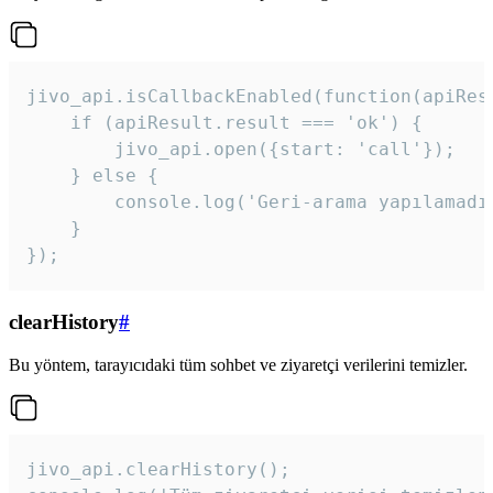
jivo_api.isCallbackEnabled(function(apiResu
    if (apiResult.result === 'ok') {

        jivo_api.open({start: 'call'});

    } else {

        console.log('Geri-arama yapılamadı
    }

}); 
clearHistory
#
Bu yöntem, tarayıcıdaki tüm sohbet ve ziyaretçi verilerini temizler.
jivo_api.clearHistory();
