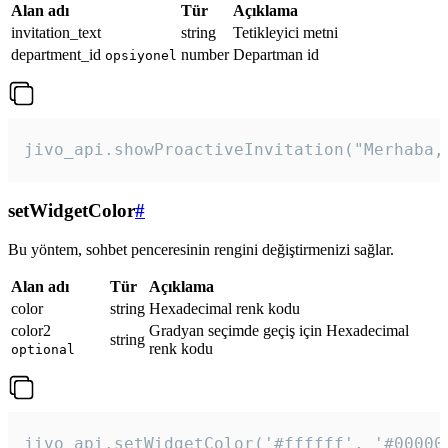
Alan adı
Tür
Açıklama
invitation_text
string
Tetikleyici metni
department_id
number
Departman id
opsiyonel
jivo_api.showProactiveInvitation("Merhaba,
setWidgetColor
#
Bu yöntem, sohbet penceresinin rengini değiştirmenizi sağlar.
Alan adı
Tür
Açıklama
color
string
Hexadecimal renk kodu
color2
Gradyan seçimde geçiş için Hexadecimal
string
renk kodu
optional
jivo_api.setWidgetColor('#ffffff', '#00000