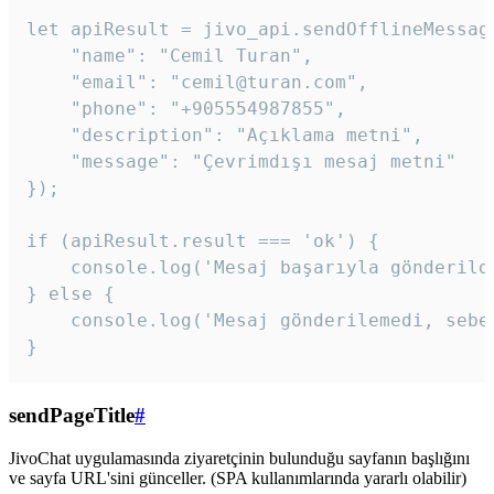
let apiResult = jivo_api.sendOfflineMessage
    "name": "Cemil Turan",

    "email": "cemil@turan.com",

    "phone": "+905554987855",

    "description": "Açıklama metni",

    "message": "Çevrimdışı mesaj metni"

});

if (apiResult.result === 'ok') {

    console.log('Mesaj başarıyla gönderildi
} else {

    console.log('Mesaj gönderilemedi, sebeb
}
sendPageTitle
#
JivoChat uygulamasında ziyaretçinin bulunduğu sayfanın başlığını
ve sayfa URL'sini günceller. (SPA kullanımlarında yararlı olabilir)