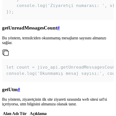
    console.log('Ziyaretçi numarası: ', vis
});
getUnreadMessagesCount
#
Bu yöntem, temsilciden okunmamış mesajların sayısını almanızı
sağlar.
let count = jivo_api.getUnreadMessagesCount
console.log('Okunmamış mesaj sayısı:', cou
getUtm
#
Bu yöntem, ziyaretçinin ilk site ziyareti sırasında web sitesi url'si
içeriyorsa, utm bilgisini almanıza olanak tanır.
Alan Adı
Tür
Açıklama