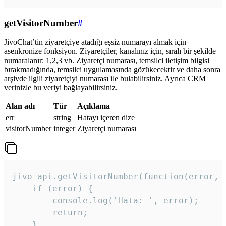
getVisitorNumber
#
JivoChat’tin ziyaretçiye atadığı eşsiz numarayı almak için
asenkronize fonksiyon. Ziyaretçiler, kanalınız için, sıralı bir şekilde
numaralanır: 1,2,3 vb. Ziyaretçi numarası, temsilci iletişim bilgisi
bırakmadığında, temsilci uygulamasında gözükecektir ve daha sonra
arşivde ilgili ziyaretçiyi numarası ile bulabilirsiniz. Ayrıca CRM
verinizle bu veriyi bağlayabilirsiniz.
Alan adı
Tür
Açıklama
err
string
Hatayı içeren dize
visitorNumber
integer
Ziyaretçi numarası
jivo_api.getVisitorNumber(function(error, v
    if (error) {

        console.log('Hata: ', error);

        return;

    }  
