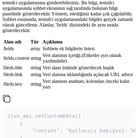
temsilci uygulamasına gönderebilirsiniz. Bu bilgi, temsilci
uygulamasında sohbet ekranının sağ tarafında bulunan bilgi
panelinde gösterilecektir. Yöntem, istediğiniz kadar çok çağrılabilir.
Sohbet esnasında, temsilci uygulamasındaki bilgiler gerçek zamanlı
olarak güncellenir. Alanlar, 'fields' dizisindeki ile aynı sırada
gösterilecektir.
Alan adı
Tür
Açıklama
fields
array
Sohbete ek bilgilerin listesi
Veri alanının içeriği.(Etiketler ayrı olarak
fields.content
string
yazılmalıdır)
fileds.title
string
Veri alanı üstünde gösterilecek başlık
fileds.link
string
Veri alanına tıklandığında açılacak URL adresi
Veri alanının anahtarı, kolondan önceki kalın
fileds.key
string
yazı
jivo_api.setCustomData([

    {

        "content": "Kullanıcı bakiyesi: 56T