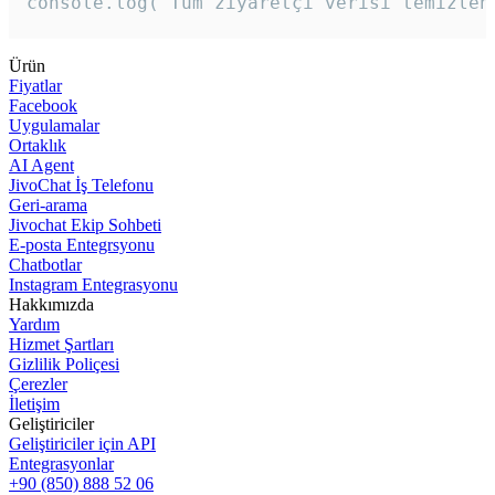
console.log('Tüm ziyaretçi verisi temizlen
Ürün
Fiyatlar
Facebook
Uygulamalar
Ortaklık
AI Agent
JivoChat İş Telefonu
Geri-arama
Jivochat Ekip Sohbeti
E-posta Entegrsyonu
Chatbotlar
Instagram Entegrasyonu
Hakkımızda
Yardım
Hizmet Şartları
Gizlilik Poliçesi
Çerezler
İletişim
Geliştiriciler
Geliştiriciler için API
Entegrasyonlar
+90 (850) 888 52 06