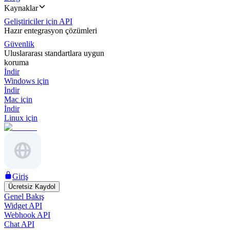
Kaynaklar
Geliştiriciler için API
Hazır entegrasyon çözümleri
Güvenlik
Uluslararası standartlara uygun
koruma
İndir
Windows için
İndir
Mac için
İndir
Linux için
Giriş
Ücretsiz Kaydol
Genel Bakış
Widget API
Webhook API
Chat API