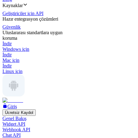
Kaynaklar
Geliştiriciler için API
Hazır entegrasyon çözümleri
Güvenlik
Uluslararası standartlara uygun
koruma
İndir
Windows için
İndir
Mac için
İndir
Linux için
Giriş
Ücretsiz Kaydol
Genel Bakış
Widget API
Webhook API
Chat API