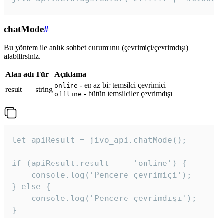
chatMode
#
Bu yöntem ile anlık sohbet durumunu (çevrimiçi/çevrimdışı)
alabilirsiniz.
Alan adı
Tür
Açıklama
- en az bir temsilci çevrimiçi
online
result
string
- bütün temsilciler çevrimdışı
offline
let apiResult = jivo_api.chatMode();

if (apiResult.result === 'online') {

    console.log('Pencere çevrimiçi');

} else {

    console.log('Pencere çevrimdışı');

}