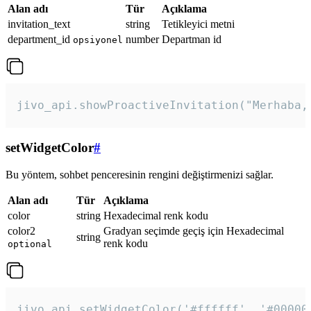
Alan adı
Tür
Açıklama
invitation_text
string
Tetikleyici metni
department_id
number
Departman id
opsiyonel
jivo_api.showProactiveInvitation("Merhaba,
setWidgetColor
#
Bu yöntem, sohbet penceresinin rengini değiştirmenizi sağlar.
Alan adı
Tür
Açıklama
color
string
Hexadecimal renk kodu
color2
Gradyan seçimde geçiş için Hexadecimal
string
renk kodu
optional
jivo_api.setWidgetColor('#ffffff', '#00000