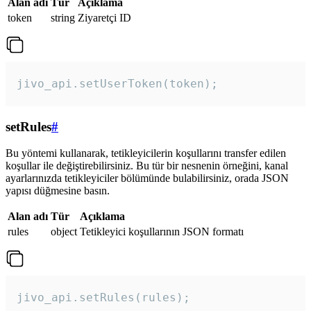
Alan adı
Tür
Açıklama
token
string
Ziyaretçi ID
jivo_api.setUserToken(token);
setRules
#
Bu yöntemi kullanarak, tetikleyicilerin koşullarını transfer edilen
koşullar ile değiştirebilirsiniz. Bu tür bir nesnenin örneğini, kanal
ayarlarınızda tetikleyiciler bölümünde bulabilirsiniz, orada JSON
yapısı düğmesine basın.
Alan adı
Tür
Açıklama
rules
object
Tetikleyici koşullarının JSON formatı
jivo_api.setRules(rules); 