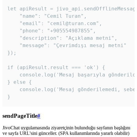
let apiResult = jivo_api.sendOfflineMessage
    "name": "Cemil Turan",

    "email": "cemil@turan.com",

    "phone": "+905554987855",

    "description": "Açıklama metni",

    "message": "Çevrimdışı mesaj metni"

});

if (apiResult.result === 'ok') {

    console.log('Mesaj başarıyla gönderildi
} else {

    console.log('Mesaj gönderilemedi, sebeb
}
sendPageTitle
#
JivoChat uygulamasında ziyaretçinin bulunduğu sayfanın başlığını
ve sayfa URL'sini günceller. (SPA kullanımlarında yararlı olabilir)