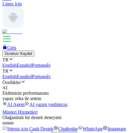
Linux için
Giriş
Ücretsiz Kaydol
TR
English
Español
Português
TR
English
Español
Português
Özellikler
AI
Ekibinizin performansını
yapay zeka ile artırın
AI Agent
AI yazım yardımcısı
Müşteri Hizmetleri
Olağanüstü bir destek deneyimi
sunun
Siteniz için Canlı Destek
Chatbotlar
WhatsApp
Instagram