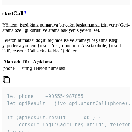
startCall
#
Yöntem, istediğiniz numaraya bir çağrı başlatmanıza izin verir (Geri-
arama özelliği kurulu ve arama bakiyeniz yeterli ise).
Telefon numarası doğru biçimde ise ve aramayı başlatma isteği
yapıldıysa yöntem {result: 'ok'} döndürür. Aksi takdirde, {result:
'fail', reason: 'Callback disabled’} döner.
Alan adı
Tür
Açıklama
phone
string
Telefon numarası
let phone = '+905554987855';

let apiResult = jivo_api.startCall(phone);

if (apiResult.result === 'ok') {

    console.log('Çağrı başlatıldı, telefon 
} else {
