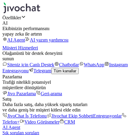
Özellikler
AI
Ekibinizin performansını
yapay zeka ile artırın
AI Agent
AI yazım yardımcısı
Müşteri Hizmetleri
Olağanüstü bir destek deneyimi
sunun
Siteniz için Canlı Destek
Chatbotlar
WhatsApp
Instagram
Entegrasyonu
Telegram
Tüm kanallar
Pazarlama
Trafiği nitelikli potansiyel
müşterilere dönüştürün
Jivo Pazarlama
Geri-arama
Satış
Daha fazla satış, daha yüksek sipariş tutarları
ve daha geniş bir müşteri kitlesi elde edin
JivoChat İş Telefonu
Jivochat Ekip Sohbeti
Entegrasyonlar
Telefon+
Video Görüşmeler
CRM
AI Agent
Sık sorulan soruları