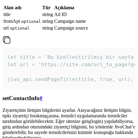
Alan adı
Tür
Açıklama
title
string
Ad ID
fromApi
string
Campaign name
optional
url
string
Campaign source
optional
let title = 'Bu özelleştirilmiş bir sayfa b
let url = 'https://site.com/url_to_page?q=p
jivo_api.sendPageTitle(title, true, url);
setContactInfo
#
Ziyaretçinin iletişim bilgilerini ayarlar. Atayacağınız iletişim bilgisi,
tıpkı ziyaretçi bırakmışçasına, temsilci uygulamasında temsilciler
tarafından görülebilecektir. Eğer sitenize giriş(login) yapılabiliyorsa,
giriş ardından oturumdaki ziyaretçi bilgisini, bu yöntemle JivoChat’e
gönderebilir, bu sayede temsilcilerinizi kiminle konuştuğu hakkında
bilgilendirebilirsiniz.