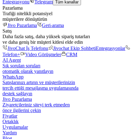
Entegrasyonu
Telegram
Tüm kanallar
Pazarlama
Trafiği nitelikli potansiyel
müşterilere dönüştürün
Jivo Pazarlama
Geri-arama
Satış
Daha fazla satış, daha yüksek sipariş tutarları
ve daha geniş bir müşteri kitlesi elde edin
JivoChat İş Telefonu
Jivochat Ekip Sohbeti
Entegrasyonlar
Telefon+
Video Görüşmeler
CRM
AI Agent
Sık sorulan soruları
otomatik olarak yanıtlayın
WhatsApp
Satışlarınızı artırın ve müşterilerinizin
tercih ettiği mesajlaşma uygulamasında
destek sağlayın
Jivo Pazarlama
Ziyaretçileriniz siteyi terk etmeden
önce ilgilerini çekin
Fiyatlar
Ortaklık
Uygulamalar
Yardım
Blog