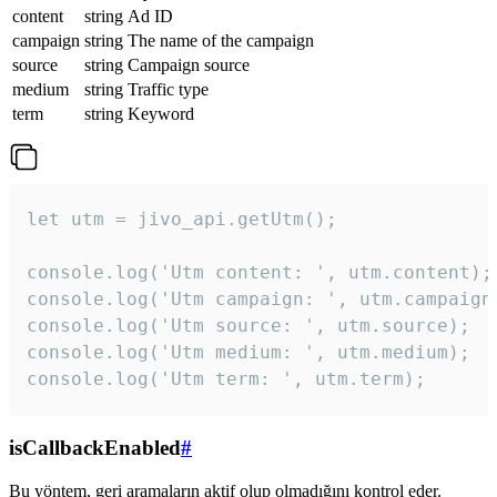
content
string
Ad ID
campaign
string
The name of the campaign
source
string
Campaign source
medium
string
Traffic type
term
string
Keyword
let utm = jivo_api.getUtm();

console.log('Utm content: ', utm.content);

console.log('Utm campaign: ', utm.campaign)
console.log('Utm source: ', utm.source);

console.log('Utm medium: ', utm.medium);

console.log('Utm term: ', utm.term);
isCallbackEnabled
#
Bu yöntem, geri aramaların aktif olup olmadığını kontrol eder.