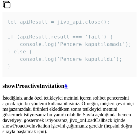
let apiResult = jivo_api.close();

if (apiResult.result === 'fail') {

    console.log('Pencere kapatılamadı');

} else {

    console.log('Pencere kapatıldı');

}
showProactiveInvitation
#
İstediğiniz anda özel tetikleyici metnini içeren sohbet penceresini
açmak için bu yöntemi kullanabilirsiniz. Örneğin, müşteri çevrimiçi
mağazanızdaki ürünleri ekledikten sonra tetikleyici metnini
göstermek istiyorsanız bu yararlı olabilir. Sayfa açıldığında hemen
davetiyeyi göstermek istiyorsanız, jivo_onLoadCallback içinde
showProactiveInvitation işlevini çağırmanız gerekir (hepsini doğru
sırayla başlatmak için).