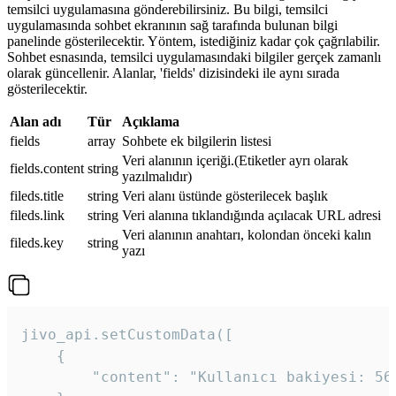
temsilci uygulamasına gönderebilirsiniz. Bu bilgi, temsilci
uygulamasında sohbet ekranının sağ tarafında bulunan bilgi
panelinde gösterilecektir. Yöntem, istediğiniz kadar çok çağrılabilir.
Sohbet esnasında, temsilci uygulamasındaki bilgiler gerçek zamanlı
olarak güncellenir. Alanlar, 'fields' dizisindeki ile aynı sırada
gösterilecektir.
Alan adı
Tür
Açıklama
fields
array
Sohbete ek bilgilerin listesi
Veri alanının içeriği.(Etiketler ayrı olarak
fields.content
string
yazılmalıdır)
fileds.title
string
Veri alanı üstünde gösterilecek başlık
fileds.link
string
Veri alanına tıklandığında açılacak URL adresi
Veri alanının anahtarı, kolondan önceki kalın
fileds.key
string
yazı
jivo_api.setCustomData([

    {

        "content": "Kullanıcı bakiyesi: 56T