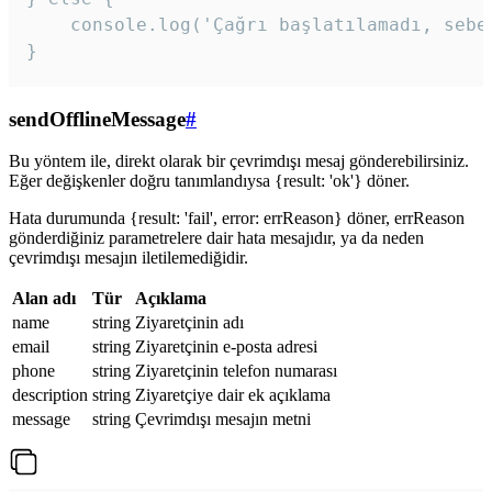
    console.log('Çağrı başlatılamadı, sebeb
}
sendOfflineMessage
#
Bu yöntem ile, direkt olarak bir çevrimdışı mesaj gönderebilirsiniz.
Eğer değişkenler doğru tanımlandıysa {result: 'ok'} döner.
Hata durumunda {result: 'fail', error: errReason} döner, errReason
gönderdiğiniz parametrelere dair hata mesajıdır, ya da neden
çevrimdışı mesajın iletilemediğidir.
Alan adı
Tür
Açıklama
name
string
Ziyaretçinin adı
email
string
Ziyaretçinin e-posta adresi
phone
string
Ziyaretçinin telefon numarası
description
string
Ziyaretçiye dair ek açıklama
message
string
Çevrimdışı mesajın metni