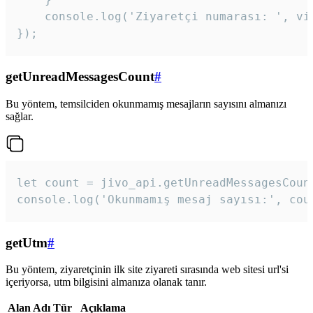
    console.log('Ziyaretçi numarası: ', vis
});
getUnreadMessagesCount
#
Bu yöntem, temsilciden okunmamış mesajların sayısını almanızı
sağlar.
let count = jivo_api.getUnreadMessagesCount
console.log('Okunmamış mesaj sayısı:', cou
getUtm
#
Bu yöntem, ziyaretçinin ilk site ziyareti sırasında web sitesi url'si
içeriyorsa, utm bilgisini almanıza olanak tanır.
Alan Adı
Tür
Açıklama