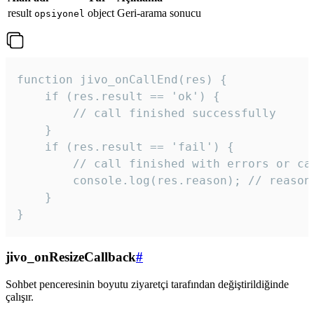
result
object
Geri-arama sonucu
opsiyonel
function jivo_onCallEnd(res) {

    if (res.result == 'ok') {

        // call finished successfully

    }

    if (res.result == 'fail') {

        // call finished with errors or can
        console.log(res.reason); // reason 
    }

} 
jivo_onResizeCallback
#
Sohbet penceresinin boyutu ziyaretçi tarafından değiştirildiğinde
çalışır.