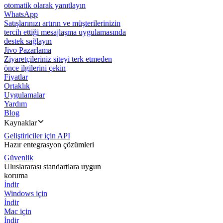
otomatik olarak yanıtlayın
WhatsApp
Satışlarınızı artırın ve müşterilerinizin
tercih ettiği mesajlaşma uygulamasında
destek sağlayın
Jivo Pazarlama
Ziyaretçileriniz siteyi terk etmeden
önce ilgilerini çekin
Fiyatlar
Ortaklık
Uygulamalar
Yardım
Blog
Kaynaklar
Geliştiriciler için API
Hazır entegrasyon çözümleri
Güvenlik
Uluslararası standartlara uygun
koruma
İndir
Windows için
İndir
Mac için
İndir