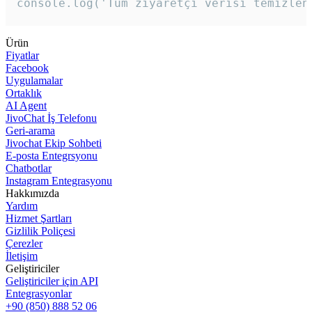
console.log('Tüm ziyaretçi verisi temizlen
Ürün
Fiyatlar
Facebook
Uygulamalar
Ortaklık
AI Agent
JivoChat İş Telefonu
Geri-arama
Jivochat Ekip Sohbeti
E-posta Entegrsyonu
Chatbotlar
Instagram Entegrasyonu
Hakkımızda
Yardım
Hizmet Şartları
Gizlilik Poliçesi
Çerezler
İletişim
Geliştiriciler
Geliştiriciler için API
Entegrasyonlar
+90 (850) 888 52 06