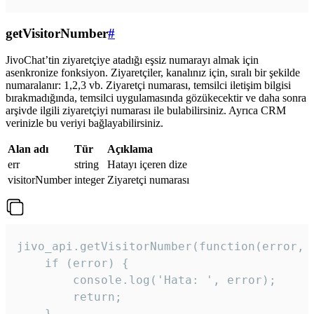
getVisitorNumber
#
JivoChat’tin ziyaretçiye atadığı eşsiz numarayı almak için
asenkronize fonksiyon. Ziyaretçiler, kanalınız için, sıralı bir şekilde
numaralanır: 1,2,3 vb. Ziyaretçi numarası, temsilci iletişim bilgisi
bırakmadığında, temsilci uygulamasında gözükecektir ve daha sonra
arşivde ilgili ziyaretçiyi numarası ile bulabilirsiniz. Ayrıca CRM
verinizle bu veriyi bağlayabilirsiniz.
Alan adı
Tür
Açıklama
err
string
Hatayı içeren dize
visitorNumber
integer
Ziyaretçi numarası
jivo_api.getVisitorNumber(function(error, v
    if (error) {

        console.log('Hata: ', error);

        return;

    }  
