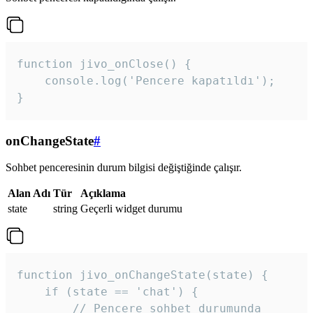
function jivo_onClose() {

    console.log('Pencere kapatıldı');

}
onChangeState
#
Sohbet penceresinin durum bilgisi değiştiğinde çalışır.
Alan Adı
Tür
Açıklama
state
string
Geçerli widget durumu
function jivo_onChangeState(state) {

    if (state == 'chat') {

        // Pencere sohbet durumunda
