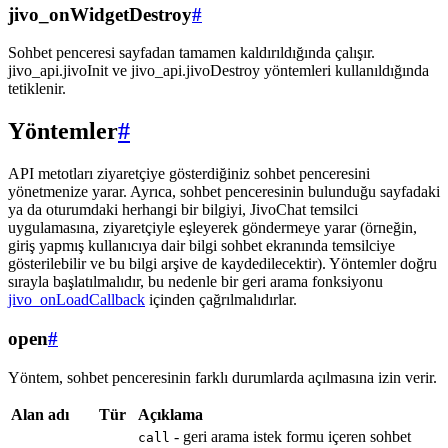
jivo_onWidgetDestroy
#
Sohbet penceresi sayfadan tamamen kaldırıldığında çalışır.
jivo_api.jivoInit ve jivo_api.jivoDestroy yöntemleri kullanıldığında
tetiklenir.
Yöntemler
#
API metotları ziyaretçiye gösterdiğiniz sohbet penceresini
yönetmenize yarar. Ayrıca, sohbet penceresinin bulunduğu sayfadaki
ya da oturumdaki herhangi bir bilgiyi, JivoChat temsilci
uygulamasına, ziyaretçiyle eşleyerek göndermeye yarar (örneğin,
giriş yapmış kullanıcıya dair bilgi sohbet ekranında temsilciye
gösterilebilir ve bu bilgi arşive de kaydedilecektir). Yöntemler doğru
sırayla başlatılmalıdır, bu nedenle bir geri arama fonksiyonu
jivo_onLoadCallback
içinden çağrılmalıdırlar.
open
#
Yöntem, sohbet penceresinin farklı durumlarda açılmasına izin verir.
Alan adı
Tür
Açıklama
- geri arama istek formu içeren sohbet
call