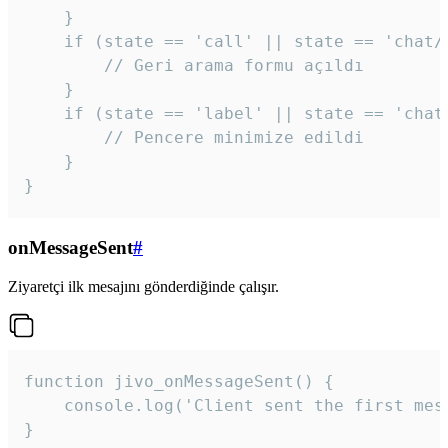
    }

    if (state == 'call' || state == 'chat/c
        // Geri arama formu açıldı

    }

    if (state == 'label' || state == 'chat/
        // Pencere minimize edildi

    }

}
onMessageSent
#
Ziyaretçi ilk mesajını gönderdiğinde çalışır.
function jivo_onMessageSent() {

    console.log('Client sent the first mess
}