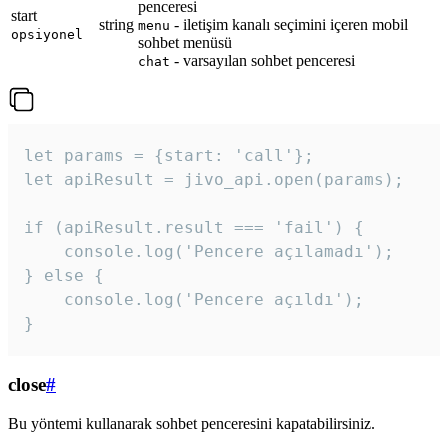
penceresi
start
string
- iletişim kanalı seçimini içeren mobil
menu
opsiyonel
sohbet menüsü
- varsayılan sohbet penceresi
chat
let params = {start: 'call'};

let apiResult = jivo_api.open(params);

if (apiResult.result === 'fail') {

    console.log('Pencere açılamadı');

} else {

    console.log('Pencere açıldı');

}
close
#
Bu yöntemi kullanarak sohbet penceresini kapatabilirsiniz.