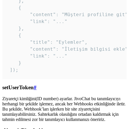
    },

    {

        "content": "Müşteri profiline git",
        "link": "..."

    },

    {

        "title": "Eylemler",

        "content": "İletişim bilgisi ekle",
        "link": "..."

    }

 ]); 
setUserToken
#
Ziyaretçi kimliğini(ID number) ayarlar. JivoChat bu tanımlayıcıyı
herhangi bir şekilde işlemez, ancak her Webhooks etkinliğinde iletir.
Bu şekilde, Webhook’ları işlerken bir site ziyaretçisini
tanımlayabilirsiniz. Sahtekarlık olasılığını ortadan kaldırmak için
tahmin edilmesi zor bir tanımlayıcı kullanmanızı öneririz.