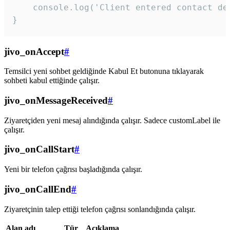
    console.log('Client entered contact det
}
jivo_onAccept
#
Temsilci yeni sohbet geldiğinde Kabul Et butonuna tıklayarak
sohbeti kabul ettiğinde çalışır.
jivo_onMessageReceived
#
Ziyaretçiden yeni mesaj alındığında çalışır. Sadece customLabel ile
çalışır.
jivo_onCallStart
#
Yeni bir telefon çağrısı başladığında çalışır.
jivo_onCallEnd
#
Ziyaretçinin talep ettiği telefon çağrısı sonlandığında çalışır.
Alan adı
Tür
Açıklama