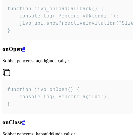
function jivo_onLoadCallback() {

    console.log('Pencere yüklendi.');

    jivo_api.showProactiveInvitation("Size
}
onOpen
#
Sohbet penceresi açıldığında çalışır.
function jivo_onOpen() {

    console.log('Pencere açıldı');

}
onClose
#
Sohbet penceresi kapatıldığında çalışır.