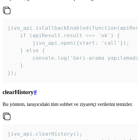
jivo_api.isCallbackEnabled(function(apiResu
    if (apiResult.result === 'ok') {

        jivo_api.open({start: 'call'});

    } else {

        console.log('Geri-arama yapılamadı
    }

}); 
clearHistory
#
Bu yöntem, tarayıcıdaki tüm sohbet ve ziyaretçi verilerini temizler.
jivo_api.clearHistory();
