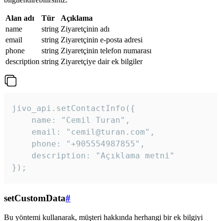
Alan adı
Tür
Açıklama
name
string
Ziyaretçinin adı
email
string
Ziyaretçinin e-posta adresi
phone
string
Ziyaretçinin telefon numarası
description
string
Ziyaretçiye dair ek bilgiler
jivo_api.setContactInfo({

    name: "Cemil Turan",

    email: "cemil@turan.com",

    phone: "+905554987855",

    description: "Açıklama metni"

});
setCustomData
#
Bu yöntemi kullanarak, müşteri hakkında herhangi bir ek bilgiyi