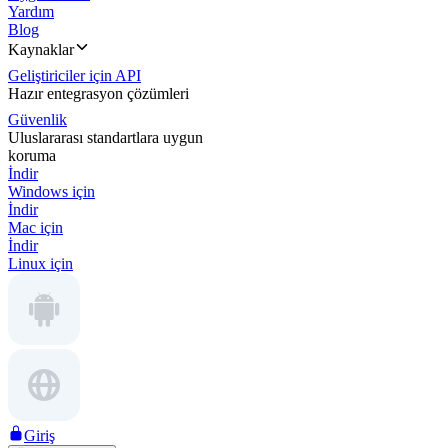
Yardım
Blog
Kaynaklar
Geliştiriciler için API
Hazır entegrasyon çözümleri
Güvenlik
Uluslararası standartlara uygun
koruma
İndir
Windows için
İndir
Mac için
İndir
Linux için
Giriş