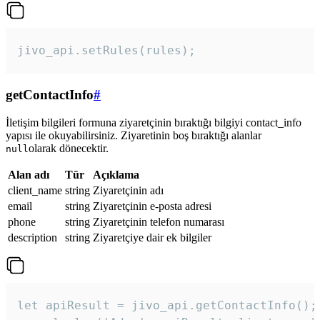
jivo_api.setRules(rules); 
getContactInfo
#
İletişim bilgileri formuna ziyaretçinin bıraktığı bilgiyi contact_info
yapısı ile okuyabilirsiniz. Ziyaretinin boş bıraktığı alanlar
olarak dönecektir.
null
Alan adı
Tür
Açıklama
client_name
string
Ziyaretçinin adı
email
string
Ziyaretçinin e-posta adresi
phone
string
Ziyaretçinin telefon numarası
description
string
Ziyaretçiye dair ek bilgiler
let apiResult = jivo_api.getContactInfo();
