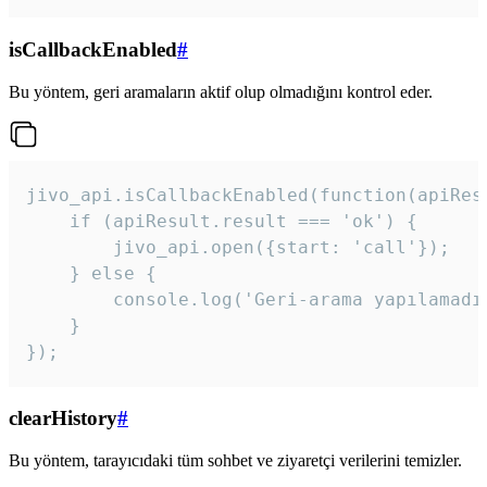
isCallbackEnabled
#
Bu yöntem, geri aramaların aktif olup olmadığını kontrol eder.
jivo_api.isCallbackEnabled(function(apiResu
    if (apiResult.result === 'ok') {

        jivo_api.open({start: 'call'});

    } else {

        console.log('Geri-arama yapılamadı
    }

}); 
clearHistory
#
Bu yöntem, tarayıcıdaki tüm sohbet ve ziyaretçi verilerini temizler.