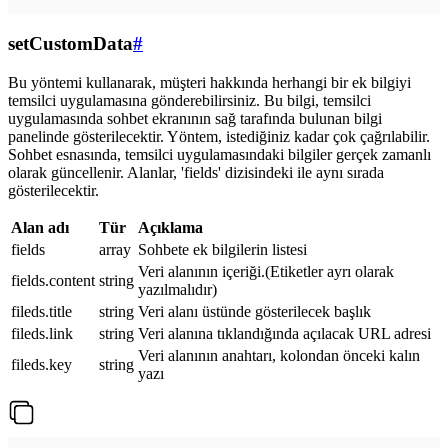
setCustomData
#
Bu yöntemi kullanarak, müşteri hakkında herhangi bir ek bilgiyi
temsilci uygulamasına gönderebilirsiniz. Bu bilgi, temsilci
uygulamasında sohbet ekranının sağ tarafında bulunan bilgi
panelinde gösterilecektir. Yöntem, istediğiniz kadar çok çağrılabilir.
Sohbet esnasında, temsilci uygulamasındaki bilgiler gerçek zamanlı
olarak güncellenir. Alanlar, 'fields' dizisindeki ile aynı sırada
gösterilecektir.
Alan adı
Tür
Açıklama
fields
array
Sohbete ek bilgilerin listesi
Veri alanının içeriği.(Etiketler ayrı olarak
fields.content
string
yazılmalıdır)
fileds.title
string
Veri alanı üstünde gösterilecek başlık
fileds.link
string
Veri alanına tıklandığında açılacak URL adresi
Veri alanının anahtarı, kolondan önceki kalın
fileds.key
string
yazı