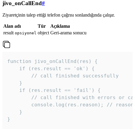
jivo_onCallEnd
#
Ziyaretçinin talep ettiği telefon çağrısı sonlandığında çalışır.
Alan adı
Tür
Açıklama
result
object
Geri-arama sonucu
opsiyonel
function jivo_onCallEnd(res) {

    if (res.result == 'ok') {

        // call finished successfully

    }

    if (res.result == 'fail') {

        // call finished with errors or can
        console.log(res.reason); // reason 
    }

} 