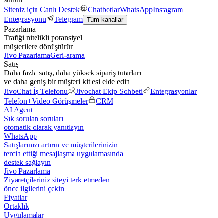
Siteniz için Canlı Destek
Chatbotlar
WhatsApp
Instagram
Entegrasyonu
Telegram
Tüm kanallar
Pazarlama
Trafiği nitelikli potansiyel
müşterilere dönüştürün
Jivo Pazarlama
Geri-arama
Satış
Daha fazla satış, daha yüksek sipariş tutarları
ve daha geniş bir müşteri kitlesi elde edin
JivoChat İş Telefonu
Jivochat Ekip Sohbeti
Entegrasyonlar
Telefon+
Video Görüşmeler
CRM
AI Agent
Sık sorulan soruları
otomatik olarak yanıtlayın
WhatsApp
Satışlarınızı artırın ve müşterilerinizin
tercih ettiği mesajlaşma uygulamasında
destek sağlayın
Jivo Pazarlama
Ziyaretçileriniz siteyi terk etmeden
önce ilgilerini çekin
Fiyatlar
Ortaklık
Uygulamalar