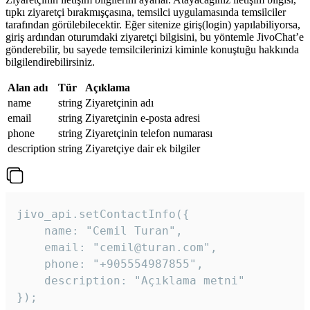
tıpkı ziyaretçi bırakmışçasına, temsilci uygulamasında temsilciler
tarafından görülebilecektir. Eğer sitenize giriş(login) yapılabiliyorsa,
giriş ardından oturumdaki ziyaretçi bilgisini, bu yöntemle JivoChat’e
gönderebilir, bu sayede temsilcilerinizi kiminle konuştuğu hakkında
bilgilendirebilirsiniz.
Alan adı
Tür
Açıklama
name
string
Ziyaretçinin adı
email
string
Ziyaretçinin e-posta adresi
phone
string
Ziyaretçinin telefon numarası
description
string
Ziyaretçiye dair ek bilgiler
jivo_api.setContactInfo({

    name: "Cemil Turan",

    email: "cemil@turan.com",

    phone: "+905554987855",

    description: "Açıklama metni"

});