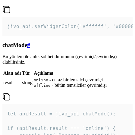
jivo_api.setWidgetColor('#ffffff', '#00000
chatMode
#
Bu yöntem ile anlık sohbet durumunu (çevrimiçi/çevrimdışı)
alabilirsiniz.
Alan adı
Tür
Açıklama
- en az bir temsilci çevrimiçi
online
result
string
- bütün temsilciler çevrimdışı
offline
let apiResult = jivo_api.chatMode();

if (apiResult.result === 'online') {
