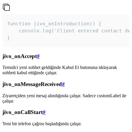
function jivo_onIntroduction() {

    console.log('Client entered contact det
}
jivo_onAccept
#
Temsilci yeni sohbet geldiğinde Kabul Et butonuna tıklayarak
sohbeti kabul ettiğinde çalışır.
jivo_onMessageReceived
#
Ziyaretçiden yeni mesaj alındığında çalışır. Sadece customLabel ile
çalışır.
jivo_onCallStart
#
Yeni bir telefon çağrısı başladığında çalışır.