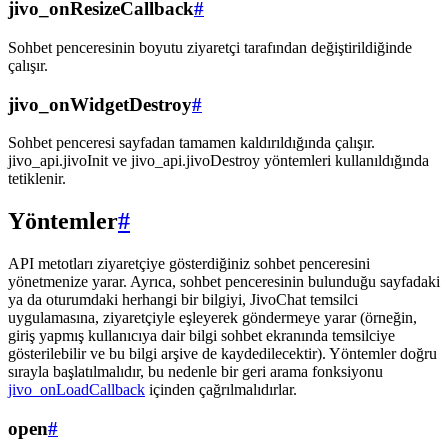
jivo_onResizeCallback
#
Sohbet penceresinin boyutu ziyaretçi tarafından değiştirildiğinde
çalışır.
jivo_onWidgetDestroy
#
Sohbet penceresi sayfadan tamamen kaldırıldığında çalışır.
jivo_api.jivoInit ve jivo_api.jivoDestroy yöntemleri kullanıldığında
tetiklenir.
Yöntemler
#
API metotları ziyaretçiye gösterdiğiniz sohbet penceresini
yönetmenize yarar. Ayrıca, sohbet penceresinin bulunduğu sayfadaki
ya da oturumdaki herhangi bir bilgiyi, JivoChat temsilci
uygulamasına, ziyaretçiyle eşleyerek göndermeye yarar (örneğin,
giriş yapmış kullanıcıya dair bilgi sohbet ekranında temsilciye
gösterilebilir ve bu bilgi arşive de kaydedilecektir). Yöntemler doğru
sırayla başlatılmalıdır, bu nedenle bir geri arama fonksiyonu
jivo_onLoadCallback
içinden çağrılmalıdırlar.
open
#