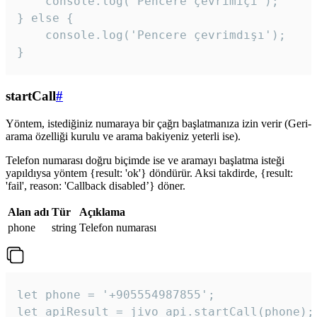
    console.log('Pencere çevrimiçi');

} else {

    console.log('Pencere çevrimdışı');

}
startCall
#
Yöntem, istediğiniz numaraya bir çağrı başlatmanıza izin verir (Geri-
arama özelliği kurulu ve arama bakiyeniz yeterli ise).
Telefon numarası doğru biçimde ise ve aramayı başlatma isteği
yapıldıysa yöntem {result: 'ok'} döndürür. Aksi takdirde, {result:
'fail', reason: 'Callback disabled’} döner.
Alan adı
Tür
Açıklama
phone
string
Telefon numarası
let phone = '+905554987855';

let apiResult = jivo_api.startCall(phone);
