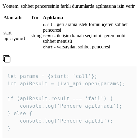
Yöntem, sohbet penceresinin farklı durumlarda açılmasına izin verir.
Alan adı
Tür
Açıklama
- geri arama istek formu içeren sohbet
call
penceresi
start
string
- iletişim kanalı seçimini içeren mobil
menu
opsiyonel
sohbet menüsü
- varsayılan sohbet penceresi
chat
let params = {start: 'call'};

let apiResult = jivo_api.open(params);

if (apiResult.result === 'fail') {

    console.log('Pencere açılamadı');

} else {

    console.log('Pencere açıldı');

}