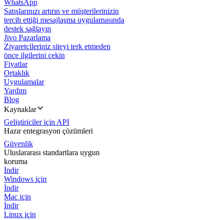
WhatsApp
Satışlarınızı artırın ve müşterilerinizin
tercih ettiği mesajlaşma uygulamasında
destek sağlayın
Jivo Pazarlama
Ziyaretçileriniz siteyi terk etmeden
önce ilgilerini çekin
Fiyatlar
Ortaklık
Uygulamalar
Yardım
Blog
Kaynaklar
Geliştiriciler için API
Hazır entegrasyon çözümleri
Güvenlik
Uluslararası standartlara uygun
koruma
İndir
Windows için
İndir
Mac için
İndir
Linux için