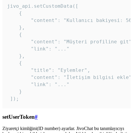
jivo_api.setCustomData([

    {

        "content": "Kullanıcı bakiyesi: 56T
    },

    {

        "content": "Müşteri profiline git",
        "link": "..."

    },

    {

        "title": "Eylemler",

        "content": "İletişim bilgisi ekle",
        "link": "..."

    }

 ]); 
setUserToken
#
Ziyaretçi kimliğini(ID number) ayarlar. JivoChat bu tanımlayıcıyı