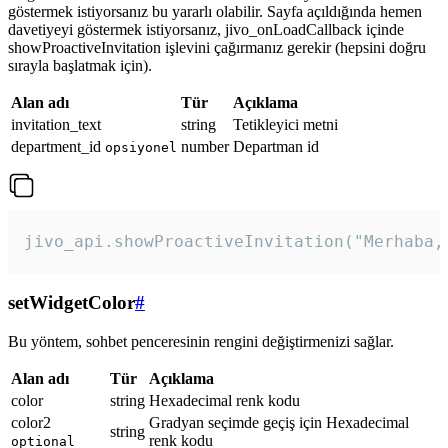
göstermek istiyorsanız bu yararlı olabilir. Sayfa açıldığında hemen
davetiyeyi göstermek istiyorsanız, jivo_onLoadCallback içinde
showProactiveInvitation işlevini çağırmanız gerekir (hepsini doğru
sırayla başlatmak için).
Alan adı
Tür
Açıklama
invitation_text
string
Tetikleyici metni
department_id
number
Departman id
opsiyonel
jivo_api.showProactiveInvitation("Merhaba,
setWidgetColor
#
Bu yöntem, sohbet penceresinin rengini değiştirmenizi sağlar.
Alan adı
Tür
Açıklama
color
string
Hexadecimal renk kodu
color2
Gradyan seçimde geçiş için Hexadecimal
string
renk kodu
optional