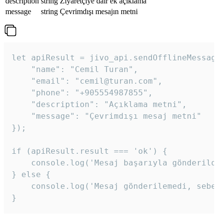
description
string
Ziyaretçiye dair ek açıklama
message
string
Çevrimdışı mesajın metni
let apiResult = jivo_api.sendOfflineMessage
    "name": "Cemil Turan",

    "email": "cemil@turan.com",

    "phone": "+905554987855",

    "description": "Açıklama metni",

    "message": "Çevrimdışı mesaj metni"

});

if (apiResult.result === 'ok') {

    console.log('Mesaj başarıyla gönderildi
} else {

    console.log('Mesaj gönderilemedi, sebeb
}