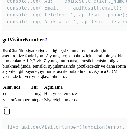
console.log('Ad: ', apiResult.client_name);
console.log('Email: ', apiResult.email);

console.log('Telefon: ', apiResult.phone);

console.log('Açıklama: ', apiResult.descri
getVisitorNumber
#
JivoChat’tin ziyaretçiye atadığı eşsiz numarayı almak için
asenkronize fonksiyon. Ziyaretçiler, kanalınız için, sıralı bir şekilde
numaralanır: 1,2,3 vb. Ziyaretçi numarası, temsilci iletişim bilgisi
bırakmadığında, temsilci uygulamasında gözükecektir ve daha sonra
arşivde ilgili ziyaretçiyi numarası ile bulabilirsiniz. Ayrıca CRM
verinizle bu veriyi bağlayabilirsiniz.
Alan adı
Tür
Açıklama
err
string
Hatayı içeren dize
visitorNumber
integer
Ziyaretçi numarası
jivo_api.getVisitorNumber(function(error, v