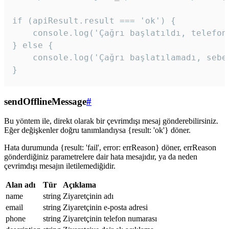
if (apiResult.result === 'ok') {

    console.log('Çağrı başlatıldı, telefon 
} else {

    console.log('Çağrı başlatılamadı, sebeb
}
sendOfflineMessage
#
Bu yöntem ile, direkt olarak bir çevrimdışı mesaj gönderebilirsiniz.
Eğer değişkenler doğru tanımlandıysa {result: 'ok'} döner.
Hata durumunda {result: 'fail', error: errReason} döner, errReason
gönderdiğiniz parametrelere dair hata mesajıdır, ya da neden
çevrimdışı mesajın iletilemediğidir.
Alan adı
Tür
Açıklama
name
string
Ziyaretçinin adı
email
string
Ziyaretçinin e-posta adresi
phone
string
Ziyaretçinin telefon numarası