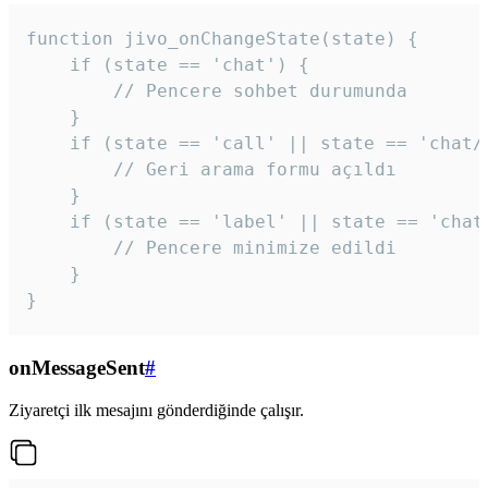
function jivo_onChangeState(state) {

    if (state == 'chat') {

        // Pencere sohbet durumunda

    }

    if (state == 'call' || state == 'chat/c
        // Geri arama formu açıldı

    }

    if (state == 'label' || state == 'chat/
        // Pencere minimize edildi

    }

}
onMessageSent
#
Ziyaretçi ilk mesajını gönderdiğinde çalışır.