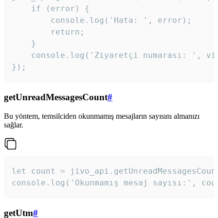
    if (error) {

        console.log('Hata: ', error);

        return;

    }  

    console.log('Ziyaretçi numarası: ', vis
});
getUnreadMessagesCount
#
Bu yöntem, temsilciden okunmamış mesajların sayısını almanızı
sağlar.
let count = jivo_api.getUnreadMessagesCount
console.log('Okunmamış mesaj sayısı:', cou
getUtm
#