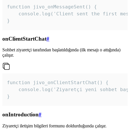
function jivo_onMessageSent() {

    console.log('Client sent the first mess
}
onClientStartChat
#
Sohbet ziyaretçi tarafından başlatıldığında (ilk mesajı o attığında)
çalışır.
function jivo_onClientStartChat() {

    console.log('Ziyaretçi yeni sohbet başl
}
onIntroduction
#
Ziyaretçi iletişim bilgileri formunu doldurduğunda çalışır.