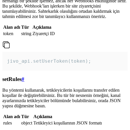
herhangi bir şekilde işlemez, ancak her Webhooks etkinliğinde iletir.
Bu şekilde, Webhook’ları işlerken bir site ziyaretçisini
tanımlayabilirsiniz. Sahtekarlık olasılığını ortadan kaldırmak için
tahmin edilmesi zor bir tanımlayıcı kullanmanızı öneririz.
Alan adı
Tür
Açıklama
token
string
Ziyaretçi ID
jivo_api.setUserToken(token);
setRules
#
Bu yöntemi kullanarak, tetikleyicilerin koşullarını transfer edilen
koşullar ile değiştirebilirsiniz. Bu tür bir nesnenin örneğini, kanal
ayarlarınızda tetikleyiciler bölümünde bulabilirsiniz, orada JSON
yapısı düğmesine basın.
Alan adı
Tür
Açıklama
rules
object
Tetikleyici koşullarının JSON formatı