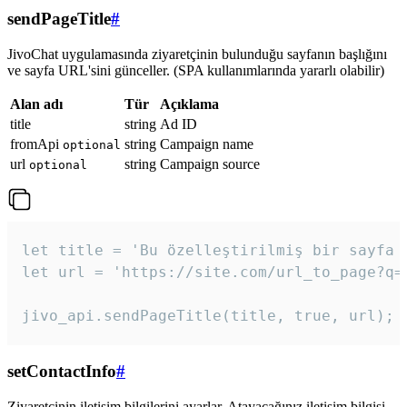
sendPageTitle
#
JivoChat uygulamasında ziyaretçinin bulunduğu sayfanın başlığını
ve sayfa URL'sini günceller. (SPA kullanımlarında yararlı olabilir)
Alan adı
Tür
Açıklama
title
string
Ad ID
fromApi
string
Campaign name
optional
url
string
Campaign source
optional
let title = 'Bu özelleştirilmiş bir sayfa b
let url = 'https://site.com/url_to_page?q=p
jivo_api.sendPageTitle(title, true, url);
setContactInfo
#
Ziyaretçinin iletişim bilgilerini ayarlar. Atayacağınız iletişim bilgisi,