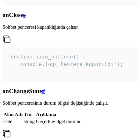
onClose
#
Sohbet penceresi kapatıldığında çalışır.
function jivo_onClose() {

    console.log('Pencere kapatıldı');

}
onChangeState
#
Sohbet penceresinin durum bilgisi değiştiğinde çalışır.
Alan Adı
Tür
Açıklama
state
string
Geçerli widget durumu