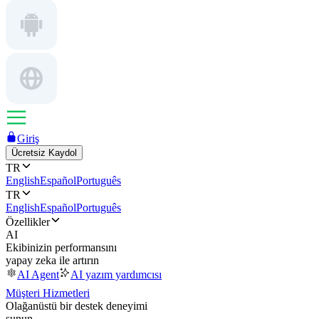
Giriş
Ücretsiz Kaydol
TR
English
Español
Português
TR
English
Español
Português
Özellikler
AI
Ekibinizin performansını
yapay zeka ile artırın
AI Agent
AI yazım yardımcısı
Müşteri Hizmetleri
Olağanüstü bir destek deneyimi
sunun