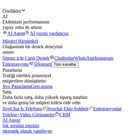
Özellikler
AI
Ekibinizin performansını
yapay zeka ile artırın
AI Agent
AI yazım yardımcısı
Müşteri Hizmetleri
Olağanüstü bir destek deneyimi
sunun
Siteniz için Canlı Destek
Chatbotlar
WhatsApp
Instagram
Entegrasyonu
Telegram
Tüm kanallar
Pazarlama
Trafiği nitelikli potansiyel
müşterilere dönüştürün
Jivo Pazarlama
Geri-arama
Satış
Daha fazla satış, daha yüksek sipariş tutarları
ve daha geniş bir müşteri kitlesi elde edin
JivoChat İş Telefonu
Jivochat Ekip Sohbeti
Entegrasyonlar
Telefon+
Video Görüşmeler
CRM
AI Agent
Sık sorulan soruları
otomatik olarak yanıtlayın