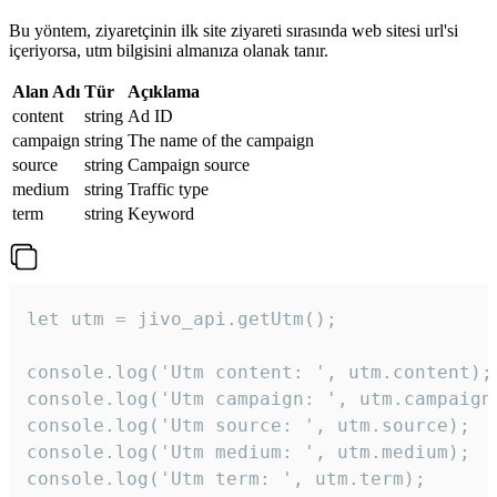
Bu yöntem, ziyaretçinin ilk site ziyareti sırasında web sitesi url'si
içeriyorsa, utm bilgisini almanıza olanak tanır.
Alan Adı
Tür
Açıklama
content
string
Ad ID
campaign
string
The name of the campaign
source
string
Campaign source
medium
string
Traffic type
term
string
Keyword
let utm = jivo_api.getUtm();

console.log('Utm content: ', utm.content);

console.log('Utm campaign: ', utm.campaign)
console.log('Utm source: ', utm.source);

console.log('Utm medium: ', utm.medium);

console.log('Utm term: ', utm.term);