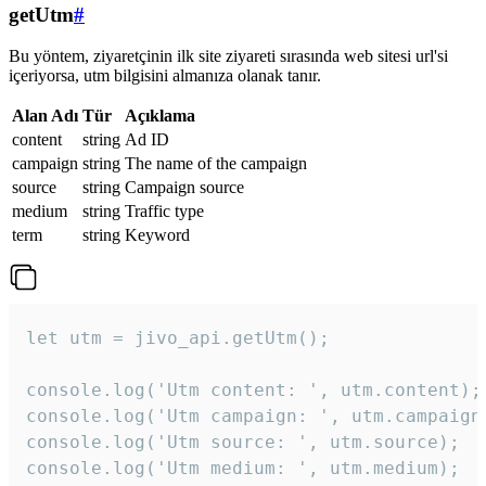
getUtm
#
Bu yöntem, ziyaretçinin ilk site ziyareti sırasında web sitesi url'si
içeriyorsa, utm bilgisini almanıza olanak tanır.
Alan Adı
Tür
Açıklama
content
string
Ad ID
campaign
string
The name of the campaign
source
string
Campaign source
medium
string
Traffic type
term
string
Keyword
let utm = jivo_api.getUtm();

console.log('Utm content: ', utm.content);

console.log('Utm campaign: ', utm.campaign)
console.log('Utm source: ', utm.source);

console.log('Utm medium: ', utm.medium);
