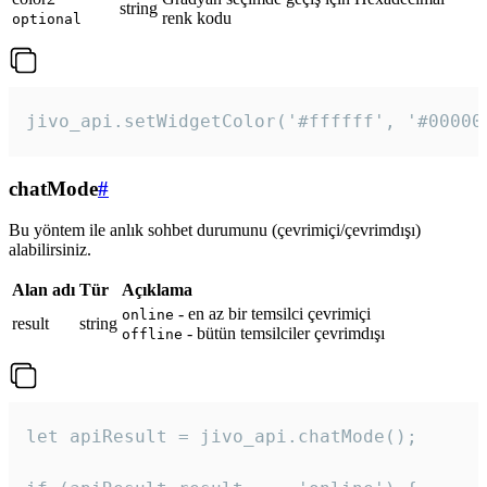
string
renk kodu
optional
jivo_api.setWidgetColor('#ffffff', '#00000
chatMode
#
Bu yöntem ile anlık sohbet durumunu (çevrimiçi/çevrimdışı)
alabilirsiniz.
Alan adı
Tür
Açıklama
- en az bir temsilci çevrimiçi
online
result
string
- bütün temsilciler çevrimdışı
offline
let apiResult = jivo_api.chatMode();
