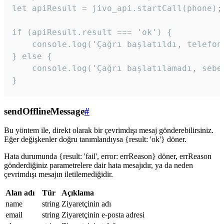
let apiResult = jivo_api.startCall(phone);

if (apiResult.result === 'ok') {

    console.log('Çağrı başlatıldı, telefon 
} else {

    console.log('Çağrı başlatılamadı, sebeb
}
sendOfflineMessage
#
Bu yöntem ile, direkt olarak bir çevrimdışı mesaj gönderebilirsiniz.
Eğer değişkenler doğru tanımlandıysa {result: 'ok'} döner.
Hata durumunda {result: 'fail', error: errReason} döner, errReason
gönderdiğiniz parametrelere dair hata mesajıdır, ya da neden
çevrimdışı mesajın iletilemediğidir.
Alan adı
Tür
Açıklama
name
string
Ziyaretçinin adı
email
string
Ziyaretçinin e-posta adresi