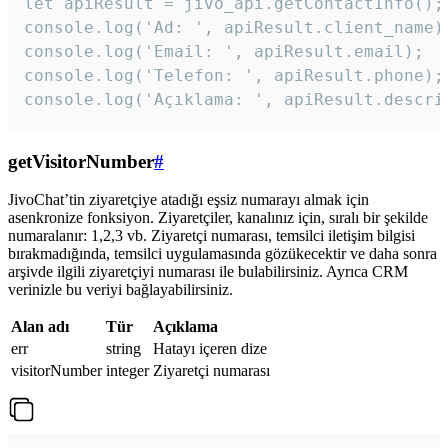
let apiResult = jivo_api.getContactInfo();

console.log('Ad: ', apiResult.client_name);
console.log('Email: ', apiResult.email);

console.log('Telefon: ', apiResult.phone);

console.log('Açıklama: ', apiResult.descri
getVisitorNumber
#
JivoChat’tin ziyaretçiye atadığı eşsiz numarayı almak için
asenkronize fonksiyon. Ziyaretçiler, kanalınız için, sıralı bir şekilde
numaralanır: 1,2,3 vb. Ziyaretçi numarası, temsilci iletişim bilgisi
bırakmadığında, temsilci uygulamasında gözükecektir ve daha sonra
arşivde ilgili ziyaretçiyi numarası ile bulabilirsiniz. Ayrıca CRM
verinizle bu veriyi bağlayabilirsiniz.
Alan adı
Tür
Açıklama
err
string
Hatayı içeren dize
visitorNumber
integer
Ziyaretçi numarası