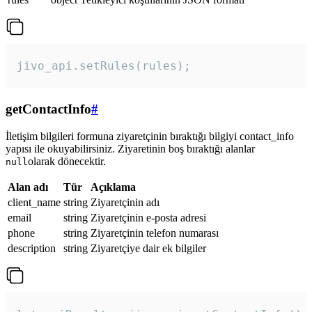
jivo_api.setRules(rules); 
getContactInfo
#
İletişim bilgileri formuna ziyaretçinin bıraktığı bilgiyi contact_info
yapısı ile okuyabilirsiniz. Ziyaretinin boş bıraktığı alanlar
olarak dönecektir.
null
Alan adı
Tür
Açıklama
client_name
string
Ziyaretçinin adı
email
string
Ziyaretçinin e-posta adresi
phone
string
Ziyaretçinin telefon numarası
description
string
Ziyaretçiye dair ek bilgiler