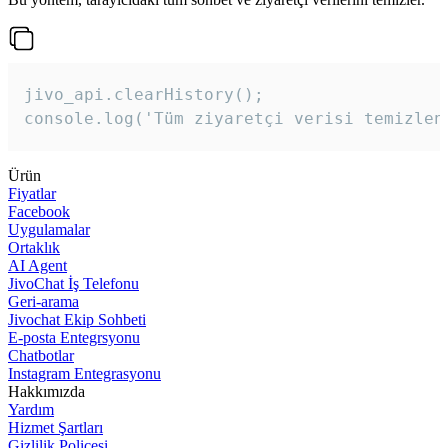
jivo_api.clearHistory();

console.log('Tüm ziyaretçi verisi temizlen
Ürün
Fiyatlar
Facebook
Uygulamalar
Ortaklık
AI Agent
JivoChat İş Telefonu
Geri-arama
Jivochat Ekip Sohbeti
E-posta Entegrsyonu
Chatbotlar
Instagram Entegrasyonu
Hakkımızda
Yardım
Hizmet Şartları
Gizlilik Poliçesi