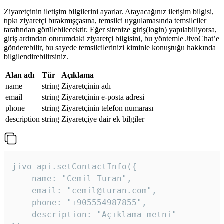
Ziyaretçinin iletişim bilgilerini ayarlar. Atayacağınız iletişim bilgisi,
tıpkı ziyaretçi bırakmışçasına, temsilci uygulamasında temsilciler
tarafından görülebilecektir. Eğer sitenize giriş(login) yapılabiliyorsa,
giriş ardından oturumdaki ziyaretçi bilgisini, bu yöntemle JivoChat’e
gönderebilir, bu sayede temsilcilerinizi kiminle konuştuğu hakkında
bilgilendirebilirsiniz.
Alan adı
Tür
Açıklama
name
string
Ziyaretçinin adı
email
string
Ziyaretçinin e-posta adresi
phone
string
Ziyaretçinin telefon numarası
description
string
Ziyaretçiye dair ek bilgiler
jivo_api.setContactInfo({

    name: "Cemil Turan",

    email: "cemil@turan.com",

    phone: "+905554987855",

    description: "Açıklama metni"
