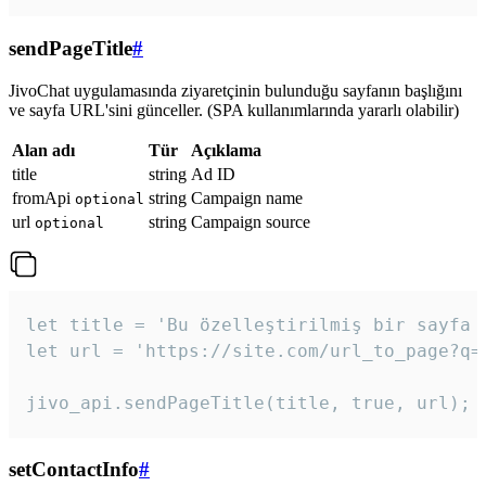
sendPageTitle
#
JivoChat uygulamasında ziyaretçinin bulunduğu sayfanın başlığını
ve sayfa URL'sini günceller. (SPA kullanımlarında yararlı olabilir)
Alan adı
Tür
Açıklama
title
string
Ad ID
fromApi
string
Campaign name
optional
url
string
Campaign source
optional
let title = 'Bu özelleştirilmiş bir sayfa b
let url = 'https://site.com/url_to_page?q=p
jivo_api.sendPageTitle(title, true, url);
setContactInfo
#