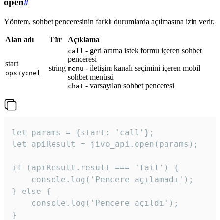
open
#
Yöntem, sohbet penceresinin farklı durumlarda açılmasına izin verir.
Alan adı
Tür
Açıklama
- geri arama istek formu içeren sohbet
call
penceresi
start
string
- iletişim kanalı seçimini içeren mobil
menu
opsiyonel
sohbet menüsü
- varsayılan sohbet penceresi
chat
let params = {start: 'call'};

let apiResult = jivo_api.open(params);

if (apiResult.result === 'fail') {

    console.log('Pencere açılamadı');

} else {

    console.log('Pencere açıldı');

}