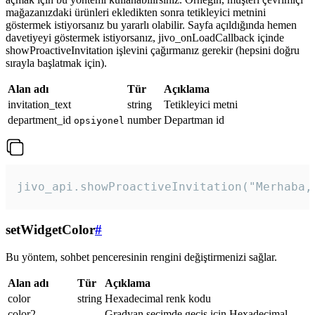
mağazanızdaki ürünleri ekledikten sonra tetikleyici metnini
göstermek istiyorsanız bu yararlı olabilir. Sayfa açıldığında hemen
davetiyeyi göstermek istiyorsanız, jivo_onLoadCallback içinde
showProactiveInvitation işlevini çağırmanız gerekir (hepsini doğru
sırayla başlatmak için).
Alan adı
Tür
Açıklama
invitation_text
string
Tetikleyici metni
department_id
number
Departman id
opsiyonel
jivo_api.showProactiveInvitation("Merhaba,
setWidgetColor
#
Bu yöntem, sohbet penceresinin rengini değiştirmenizi sağlar.
Alan adı
Tür
Açıklama
color
string
Hexadecimal renk kodu
color2
Gradyan seçimde geçiş için Hexadecimal