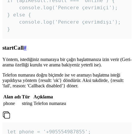
if (apiResult.result === 'online') {

    console.log('Pencere çevrimiçi');

} else {

    console.log('Pencere çevrimdışı');

}
startCall
#
Yöntem, istediğiniz numaraya bir çağrı başlatmanıza izin verir (Geri-
arama özelliği kurulu ve arama bakiyeniz yeterli ise).
Telefon numarası doğru biçimde ise ve aramayı başlatma isteği
yapıldıysa yöntem {result: 'ok'} döndürür. Aksi takdirde, {result:
'fail', reason: 'Callback disabled’} döner.
Alan adı
Tür
Açıklama
phone
string
Telefon numarası
let phone = '+905554987855';
