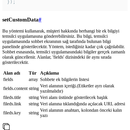
});
setCustomData
#
Bu yöntemi kullanarak, müşteri hakkında herhangi bir ek bilgiyi
temsilci uygulamasına gönderebilirsiniz. Bu bilgi, temsilci
uygulamasında sohbet ekranının sağ tarafında bulunan bilgi
panelinde gösterilecektir. Yöntem, istediğiniz kadar çok çağrılabilir.
Sohbet esnasında, temsilci uygulamasındaki bilgiler gerçek zamanlı
olarak güncellenir. Alanlar, 'fields' dizisindeki ile aynı sırada
gösterilecektir.
Alan adı
Tür
Açıklama
fields
array
Sohbete ek bilgilerin listesi
Veri alanının içeriği.(Etiketler ayrı olarak
fields.content
string
yazılmalıdır)
fileds.title
string
Veri alanı üstünde gösterilecek başlık
fileds.link
string
Veri alanına tıklandığında açılacak URL adresi
Veri alanının anahtarı, kolondan önceki kalın
fileds.key
string
yazı