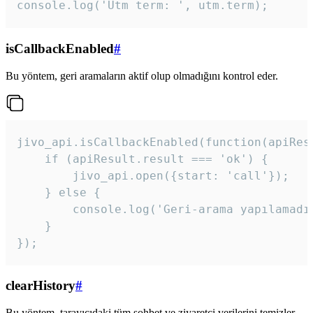
console.log('Utm term: ', utm.term);
isCallbackEnabled
#
Bu yöntem, geri aramaların aktif olup olmadığını kontrol eder.
jivo_api.isCallbackEnabled(function(apiResu
    if (apiResult.result === 'ok') {

        jivo_api.open({start: 'call'});

    } else {

        console.log('Geri-arama yapılamadı
    }

}); 
clearHistory
#
Bu yöntem, tarayıcıdaki tüm sohbet ve ziyaretçi verilerini temizler.