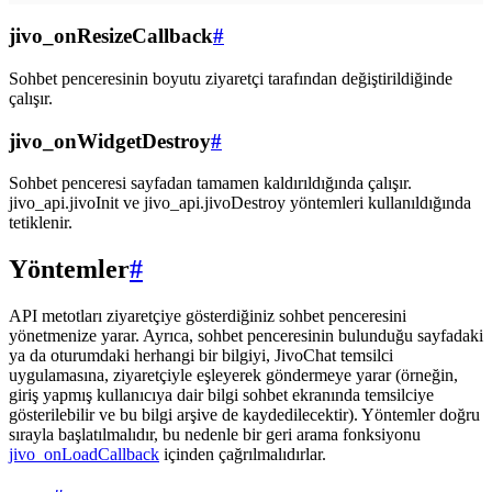
jivo_onResizeCallback
#
Sohbet penceresinin boyutu ziyaretçi tarafından değiştirildiğinde
çalışır.
jivo_onWidgetDestroy
#
Sohbet penceresi sayfadan tamamen kaldırıldığında çalışır.
jivo_api.jivoInit ve jivo_api.jivoDestroy yöntemleri kullanıldığında
tetiklenir.
Yöntemler
#
API metotları ziyaretçiye gösterdiğiniz sohbet penceresini
yönetmenize yarar. Ayrıca, sohbet penceresinin bulunduğu sayfadaki
ya da oturumdaki herhangi bir bilgiyi, JivoChat temsilci
uygulamasına, ziyaretçiyle eşleyerek göndermeye yarar (örneğin,
giriş yapmış kullanıcıya dair bilgi sohbet ekranında temsilciye
gösterilebilir ve bu bilgi arşive de kaydedilecektir). Yöntemler doğru
sırayla başlatılmalıdır, bu nedenle bir geri arama fonksiyonu
jivo_onLoadCallback
içinden çağrılmalıdırlar.