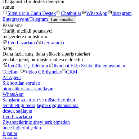
Olağanüstü bir destek deneyimi
sunun
Siteniz için Canlı Destek
Chatbotlar
WhatsApp
Instagram
Entegrasyonu
Telegram
Tüm kanallar
Pazarlama
Trafiği nitelikli potansiyel
müşterilere dönüştürün
Jivo Pazarlama
Geri-arama
Satış
Daha fazla satış, daha yüksek sipariş tutarları
ve daha geniş bir müşteri kitlesi elde edin
JivoChat İş Telefonu
Jivochat Ekip Sohbeti
Entegrasyonlar
Telefon+
Video Görüşmeler
CRM
AI Agent
Sık sorulan soruları
otomatik olarak yanıtlayın
WhatsApp
Satışlarınızı artırın ve müşterilerinizin
tercih ettiği mesajlaşma uygulamasında
destek sağlayın
Jivo Pazarlama
Ziyaretçileriniz siteyi terk etmeden
önce ilgilerini çekin
Fiyatlar
Ortaklık