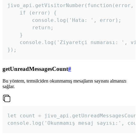
jivo_api.getVisitorNumber(function(error, v
    if (error) {

        console.log('Hata: ', error);

        return;

    }  

    console.log('Ziyaretçi numarası: ', vis
});
getUnreadMessagesCount
#
Bu yöntem, temsilciden okunmamış mesajların sayısını almanızı
sağlar.
let count = jivo_api.getUnreadMessagesCount
console.log('Okunmamış mesaj sayısı:', cou