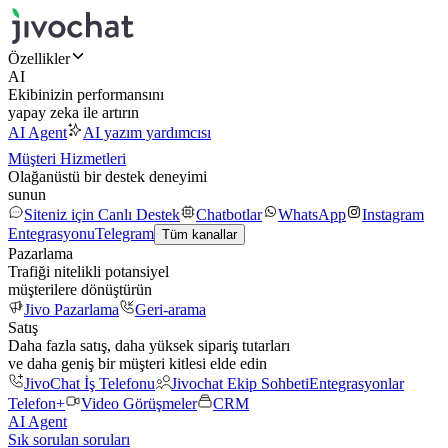
Özellikler
AI
Ekibinizin performansını
yapay zeka ile artırın
AI Agent
AI yazım yardımcısı
Müşteri Hizmetleri
Olağanüstü bir destek deneyimi
sunun
Siteniz için Canlı Destek
Chatbotlar
WhatsApp
Instagram
Entegrasyonu
Telegram
Tüm kanallar
Pazarlama
Trafiği nitelikli potansiyel
müşterilere dönüştürün
Jivo Pazarlama
Geri-arama
Satış
Daha fazla satış, daha yüksek sipariş tutarları
ve daha geniş bir müşteri kitlesi elde edin
JivoChat İş Telefonu
Jivochat Ekip Sohbeti
Entegrasyonlar
Telefon+
Video Görüşmeler
CRM
AI Agent
Sık sorulan soruları