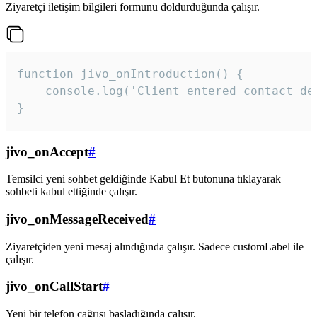
Ziyaretçi iletişim bilgileri formunu doldurduğunda çalışır.
function jivo_onIntroduction() {

    console.log('Client entered contact det
}
jivo_onAccept
#
Temsilci yeni sohbet geldiğinde Kabul Et butonuna tıklayarak
sohbeti kabul ettiğinde çalışır.
jivo_onMessageReceived
#
Ziyaretçiden yeni mesaj alındığında çalışır. Sadece customLabel ile
çalışır.
jivo_onCallStart
#
Yeni bir telefon çağrısı başladığında çalışır.