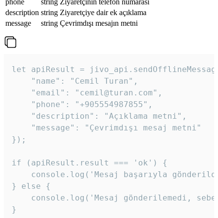
phone
string
Ziyaretçinin telefon numarası
description
string
Ziyaretçiye dair ek açıklama
message
string
Çevrimdışı mesajın metni
let apiResult = jivo_api.sendOfflineMessage
    "name": "Cemil Turan",

    "email": "cemil@turan.com",

    "phone": "+905554987855",

    "description": "Açıklama metni",

    "message": "Çevrimdışı mesaj metni"

});

if (apiResult.result === 'ok') {

    console.log('Mesaj başarıyla gönderildi
} else {

    console.log('Mesaj gönderilemedi, sebeb
}