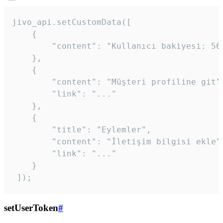
jivo_api.setCustomData([

    {

        "content": "Kullanıcı bakiyesi: 56T
    },

    {

        "content": "Müşteri profiline git",
        "link": "..."

    },

    {

        "title": "Eylemler",

        "content": "İletişim bilgisi ekle",
        "link": "..."

    }

 ]); 
setUserToken
#