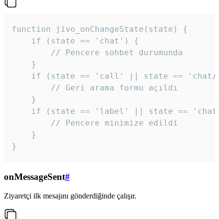
function jivo_onChangeState(state) {

    if (state == 'chat') {

        // Pencere sohbet durumunda

    }

    if (state == 'call' || state == 'chat/c
        // Geri arama formu açıldı

    }

    if (state == 'label' || state == 'chat/
        // Pencere minimize edildi

    }

}
onMessageSent
#
Ziyaretçi ilk mesajını gönderdiğinde çalışır.