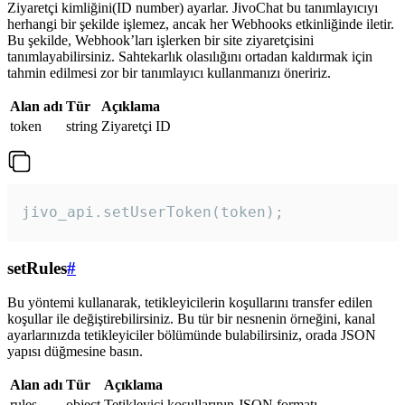
Ziyaretçi kimliğini(ID number) ayarlar. JivoChat bu tanımlayıcıyı
herhangi bir şekilde işlemez, ancak her Webhooks etkinliğinde iletir.
Bu şekilde, Webhook’ları işlerken bir site ziyaretçisini
tanımlayabilirsiniz. Sahtekarlık olasılığını ortadan kaldırmak için
tahmin edilmesi zor bir tanımlayıcı kullanmanızı öneririz.
Alan adı
Tür
Açıklama
token
string
Ziyaretçi ID
jivo_api.setUserToken(token);
setRules
#
Bu yöntemi kullanarak, tetikleyicilerin koşullarını transfer edilen
koşullar ile değiştirebilirsiniz. Bu tür bir nesnenin örneğini, kanal
ayarlarınızda tetikleyiciler bölümünde bulabilirsiniz, orada JSON
yapısı düğmesine basın.
Alan adı
Tür
Açıklama
rules
object
Tetikleyici koşullarının JSON formatı