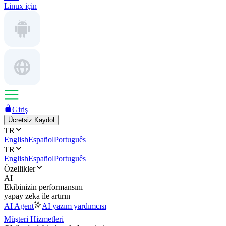
Linux için
Giriş
Ücretsiz Kaydol
TR
English
Español
Português
TR
English
Español
Português
Özellikler
AI
Ekibinizin performansını
yapay zeka ile artırın
AI Agent
AI yazım yardımcısı
Müşteri Hizmetleri