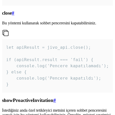
close
#
Bu yöntemi kullanarak sohbet penceresini kapatabilirsiniz.
let apiResult = jivo_api.close();

if (apiResult.result === 'fail') {

    console.log('Pencere kapatılamadı');

} else {

    console.log('Pencere kapatıldı');

}
showProactiveInvitation
#
İstediğiniz anda özel tetikleyici metnini içeren sohbet penceresini
açmak için bu yöntemi kullanabilirsiniz. Örneğin, müşteri çevrimiçi