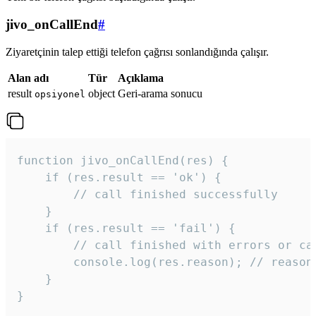
jivo_onCallEnd
#
Ziyaretçinin talep ettiği telefon çağrısı sonlandığında çalışır.
Alan adı
Tür
Açıklama
result
object
Geri-arama sonucu
opsiyonel
function jivo_onCallEnd(res) {

    if (res.result == 'ok') {

        // call finished successfully

    }

    if (res.result == 'fail') {

        // call finished with errors or can
        console.log(res.reason); // reason 
    }

} 