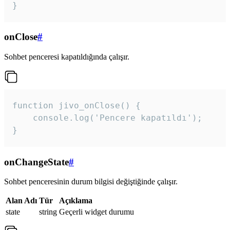
}
onClose
#
Sohbet penceresi kapatıldığında çalışır.
function jivo_onClose() {

    console.log('Pencere kapatıldı');

}
onChangeState
#
Sohbet penceresinin durum bilgisi değiştiğinde çalışır.
Alan Adı
Tür
Açıklama
state
string
Geçerli widget durumu