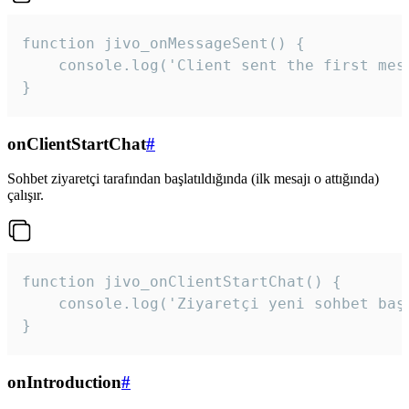
function jivo_onMessageSent() {

    console.log('Client sent the first mess
}
onClientStartChat
#
Sohbet ziyaretçi tarafından başlatıldığında (ilk mesajı o attığında)
çalışır.
function jivo_onClientStartChat() {

    console.log('Ziyaretçi yeni sohbet başl
}
onIntroduction
#