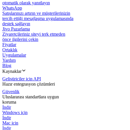
otomatik olarak yanıtlayın
WhatsApp
Satışlarınızı artırın ve müşterilerinizin
tercih ettiği mesajlaşma uygulamasında
destek sağlayın
Jivo Pazarlama
Ziyaretçileriniz siteyi terk etmeden
önce ilgilerini çekin
Fiyatlar
Ortaklık
Uygulamalar
Yardım
Blog
Kaynaklar
Geliştiriciler için API
Hazır entegrasyon çözümleri
Güvenlik
Uluslararası standartlara uygun
koruma
İndir
Windows için
İndir
Mac için
İndir