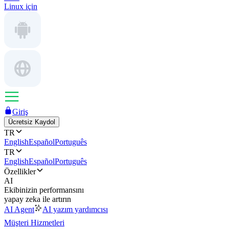
Linux için
Giriş
Ücretsiz Kaydol
TR
English
Español
Português
TR
English
Español
Português
Özellikler
AI
Ekibinizin performansını
yapay zeka ile artırın
AI Agent
AI yazım yardımcısı
Müşteri Hizmetleri