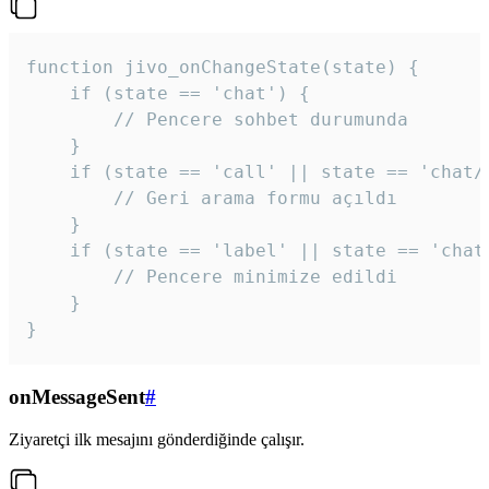
function jivo_onChangeState(state) {

    if (state == 'chat') {

        // Pencere sohbet durumunda

    }

    if (state == 'call' || state == 'chat/c
        // Geri arama formu açıldı

    }

    if (state == 'label' || state == 'chat/
        // Pencere minimize edildi

    }

}
onMessageSent
#
Ziyaretçi ilk mesajını gönderdiğinde çalışır.