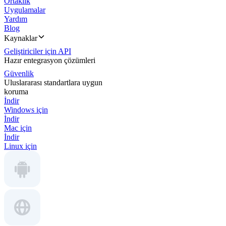
Ortaklık
Uygulamalar
Yardım
Blog
Kaynaklar
Geliştiriciler için API
Hazır entegrasyon çözümleri
Güvenlik
Uluslararası standartlara uygun
koruma
İndir
Windows için
İndir
Mac için
İndir
Linux için