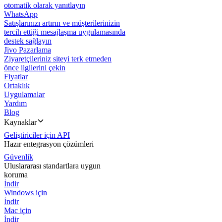
otomatik olarak yanıtlayın
WhatsApp
Satışlarınızı artırın ve müşterilerinizin
tercih ettiği mesajlaşma uygulamasında
destek sağlayın
Jivo Pazarlama
Ziyaretçileriniz siteyi terk etmeden
önce ilgilerini çekin
Fiyatlar
Ortaklık
Uygulamalar
Yardım
Blog
Kaynaklar
Geliştiriciler için API
Hazır entegrasyon çözümleri
Güvenlik
Uluslararası standartlara uygun
koruma
İndir
Windows için
İndir
Mac için
İndir