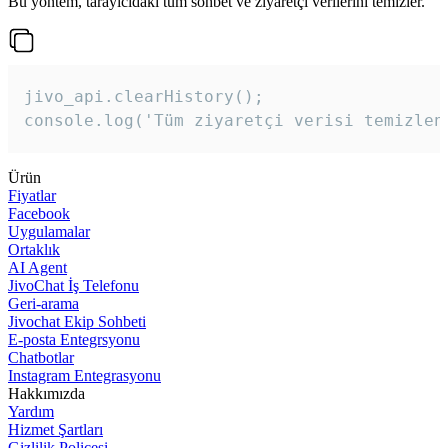
Bu yöntem, tarayıcıdaki tüm sohbet ve ziyaretçi verilerini temizler.
jivo_api.clearHistory();

console.log('Tüm ziyaretçi verisi temizlen
Ürün
Fiyatlar
Facebook
Uygulamalar
Ortaklık
AI Agent
JivoChat İş Telefonu
Geri-arama
Jivochat Ekip Sohbeti
E-posta Entegrsyonu
Chatbotlar
Instagram Entegrasyonu
Hakkımızda
Yardım
Hizmet Şartları
Gizlilik Poliçesi