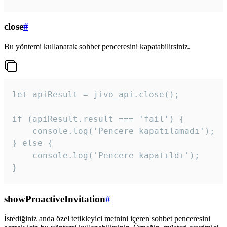
close
#
Bu yöntemi kullanarak sohbet penceresini kapatabilirsiniz.
let apiResult = jivo_api.close();

if (apiResult.result === 'fail') {

    console.log('Pencere kapatılamadı');

} else {

    console.log('Pencere kapatıldı');

}
showProactiveInvitation
#
İstediğiniz anda özel tetikleyici metnini içeren sohbet penceresini