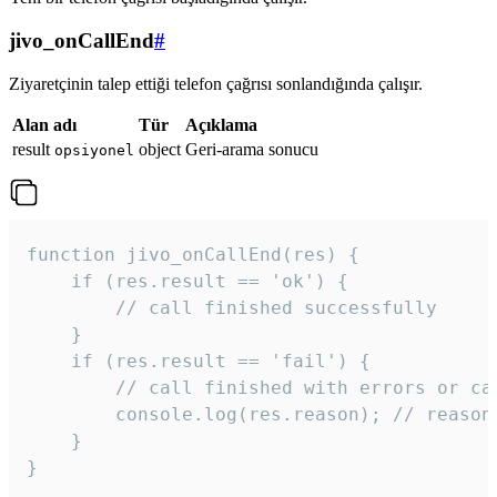
jivo_onCallEnd
#
Ziyaretçinin talep ettiği telefon çağrısı sonlandığında çalışır.
Alan adı
Tür
Açıklama
result
object
Geri-arama sonucu
opsiyonel
function jivo_onCallEnd(res) {

    if (res.result == 'ok') {

        // call finished successfully

    }

    if (res.result == 'fail') {

        // call finished with errors or can
        console.log(res.reason); // reason 
    }

} 