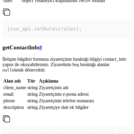
rules
object
Tetikleyici koşullarının JSON formatı
jivo_api.setRules(rules); 
getContactInfo
#
İletişim bilgileri formuna ziyaretçinin bıraktığı bilgiyi contact_info
yapısı ile okuyabilirsiniz. Ziyaretinin boş bıraktığı alanlar
olarak dönecektir.
null
Alan adı
Tür
Açıklama
client_name
string
Ziyaretçinin adı
email
string
Ziyaretçinin e-posta adresi
phone
string
Ziyaretçinin telefon numarası
description
string
Ziyaretçiye dair ek bilgiler