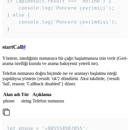
if (apiResult.result === 'online') {

    console.log('Pencere çevrimiçi');

} else {

    console.log('Pencere çevrimdışı');

}
startCall
#
Yöntem, istediğiniz numaraya bir çağrı başlatmanıza izin verir (Geri-
arama özelliği kurulu ve arama bakiyeniz yeterli ise).
Telefon numarası doğru biçimde ise ve aramayı başlatma isteği
yapıldıysa yöntem {result: 'ok'} döndürür. Aksi takdirde, {result:
'fail', reason: 'Callback disabled’} döner.
Alan adı
Tür
Açıklama
phone
string
Telefon numarası
let phone = '+905554987855';
