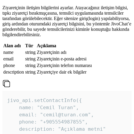
Ziyaretçinin iletişim bilgilerini ayarlar. Atayacağınız iletişim bilgisi,
tıpkı ziyaretçi bırakmışçasına, temsilci uygulamasında temsilciler
tarafından görülebilecektir. Eğer sitenize giriş(login) yapılabiliyorsa,
giriş ardından oturumdaki ziyaretçi bilgisini, bu yöntemle JivoChat’e
gönderebilir, bu sayede temsilcilerinizi kiminle konuştuğu hakkında
bilgilendirebilirsiniz.
Alan adı
Tür
Açıklama
name
string
Ziyaretçinin adı
email
string
Ziyaretçinin e-posta adresi
phone
string
Ziyaretçinin telefon numarası
description
string
Ziyaretçiye dair ek bilgiler
jivo_api.setContactInfo({

    name: "Cemil Turan",

    email: "cemil@turan.com",

    phone: "+905554987855",

    description: "Açıklama metni"
