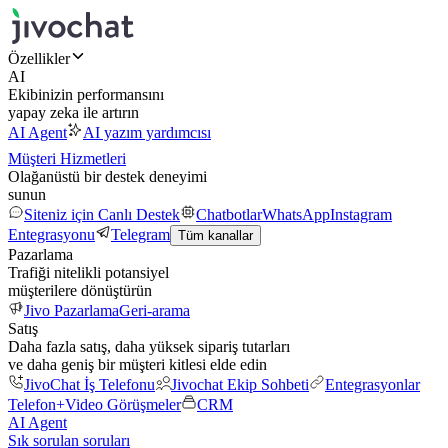
Özellikler
AI
Ekibinizin performansını
yapay zeka ile artırın
AI Agent
AI yazım yardımcısı
Müşteri Hizmetleri
Olağanüstü bir destek deneyimi
sunun
Siteniz için Canlı Destek
Chatbotlar
WhatsApp
Instagram
Entegrasyonu
Telegram
Tüm kanallar
Pazarlama
Trafiği nitelikli potansiyel
müşterilere dönüştürün
Jivo Pazarlama
Geri-arama
Satış
Daha fazla satış, daha yüksek sipariş tutarları
ve daha geniş bir müşteri kitlesi elde edin
JivoChat İş Telefonu
Jivochat Ekip Sohbeti
Entegrasyonlar
Telefon+
Video Görüşmeler
CRM
AI Agent
Sık sorulan soruları