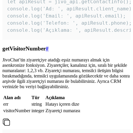
let apiResult = jivo_api.getContactInfo();

console.log('Ad: ', apiResult.client_name);
console.log('Email: ', apiResult.email);

console.log('Telefon: ', apiResult.phone);

console.log('Açıklama: ', apiResult.descri
getVisitorNumber
#
JivoChat’tin ziyaretçiye atadığı eşsiz numarayı almak için
asenkronize fonksiyon. Ziyaretçiler, kanalınız için, sıralı bir şekilde
numaralanır: 1,2,3 vb. Ziyaretçi numarası, temsilci iletişim bilgisi
bırakmadığında, temsilci uygulamasında gözükecektir ve daha sonra
arşivde ilgili ziyaretçiyi numarası ile bulabilirsiniz. Ayrıca CRM
verinizle bu veriyi bağlayabilirsiniz.
Alan adı
Tür
Açıklama
err
string
Hatayı içeren dize
visitorNumber
integer
Ziyaretçi numarası