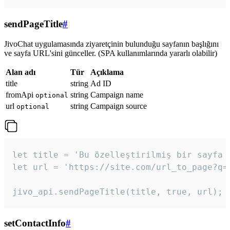
sendPageTitle
#
JivoChat uygulamasında ziyaretçinin bulunduğu sayfanın başlığını
ve sayfa URL'sini günceller. (SPA kullanımlarında yararlı olabilir)
Alan adı
Tür
Açıklama
title
string
Ad ID
fromApi
string
Campaign name
optional
url
string
Campaign source
optional
let title = 'Bu özelleştirilmiş bir sayfa b
let url = 'https://site.com/url_to_page?q=p
jivo_api.sendPageTitle(title, true, url);
setContactInfo
#