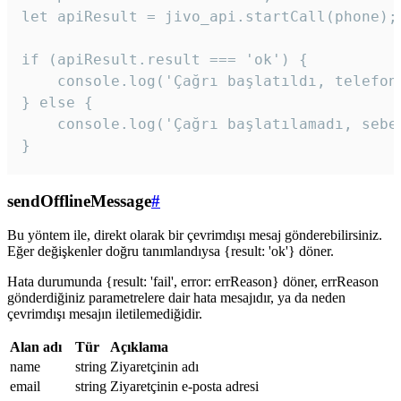
let apiResult = jivo_api.startCall(phone);

if (apiResult.result === 'ok') {

    console.log('Çağrı başlatıldı, telefon 
} else {

    console.log('Çağrı başlatılamadı, sebeb
}
sendOfflineMessage
#
Bu yöntem ile, direkt olarak bir çevrimdışı mesaj gönderebilirsiniz.
Eğer değişkenler doğru tanımlandıysa {result: 'ok'} döner.
Hata durumunda {result: 'fail', error: errReason} döner, errReason
gönderdiğiniz parametrelere dair hata mesajıdır, ya da neden
çevrimdışı mesajın iletilemediğidir.
Alan adı
Tür
Açıklama
name
string
Ziyaretçinin adı
email
string
Ziyaretçinin e-posta adresi