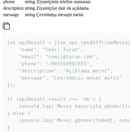
phone
string
Ziyaretçinin telefon numarası
description
string
Ziyaretçiye dair ek açıklama
message
string
Çevrimdışı mesajın metni
let apiResult = jivo_api.sendOfflineMessage
    "name": "Cemil Turan",

    "email": "cemil@turan.com",

    "phone": "+905554987855",

    "description": "Açıklama metni",

    "message": "Çevrimdışı mesaj metni"

});

if (apiResult.result === 'ok') {

    console.log('Mesaj başarıyla gönderildi
} else {

    console.log('Mesaj gönderilemedi, sebeb
}