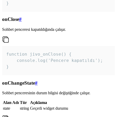
}
onClose
#
Sohbet penceresi kapatıldığında çalışır.
function jivo_onClose() {

    console.log('Pencere kapatıldı');

}
onChangeState
#
Sohbet penceresinin durum bilgisi değiştiğinde çalışır.
Alan Adı
Tür
Açıklama
state
string
Geçerli widget durumu