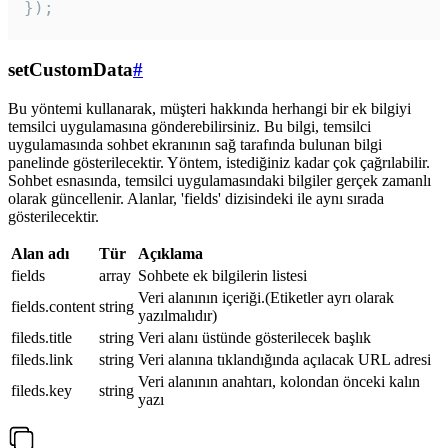
});
setCustomData
#
Bu yöntemi kullanarak, müşteri hakkında herhangi bir ek bilgiyi
temsilci uygulamasına gönderebilirsiniz. Bu bilgi, temsilci
uygulamasında sohbet ekranının sağ tarafında bulunan bilgi
panelinde gösterilecektir. Yöntem, istediğiniz kadar çok çağrılabilir.
Sohbet esnasında, temsilci uygulamasındaki bilgiler gerçek zamanlı
olarak güncellenir. Alanlar, 'fields' dizisindeki ile aynı sırada
gösterilecektir.
Alan adı
Tür
Açıklama
fields
array
Sohbete ek bilgilerin listesi
Veri alanının içeriği.(Etiketler ayrı olarak
fields.content
string
yazılmalıdır)
fileds.title
string
Veri alanı üstünde gösterilecek başlık
fileds.link
string
Veri alanına tıklandığında açılacak URL adresi
Veri alanının anahtarı, kolondan önceki kalın
fileds.key
string
yazı