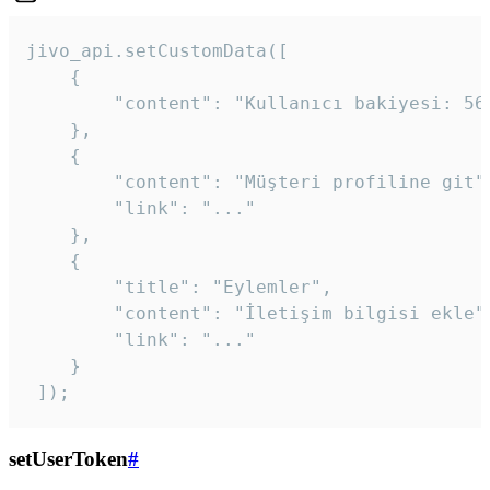
jivo_api.setCustomData([

    {

        "content": "Kullanıcı bakiyesi: 56T
    },

    {

        "content": "Müşteri profiline git",
        "link": "..."

    },

    {

        "title": "Eylemler",

        "content": "İletişim bilgisi ekle",
        "link": "..."

    }

 ]); 
setUserToken
#