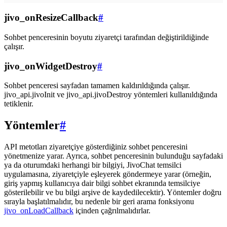
jivo_onResizeCallback
#
Sohbet penceresinin boyutu ziyaretçi tarafından değiştirildiğinde
çalışır.
jivo_onWidgetDestroy
#
Sohbet penceresi sayfadan tamamen kaldırıldığında çalışır.
jivo_api.jivoInit ve jivo_api.jivoDestroy yöntemleri kullanıldığında
tetiklenir.
Yöntemler
#
API metotları ziyaretçiye gösterdiğiniz sohbet penceresini
yönetmenize yarar. Ayrıca, sohbet penceresinin bulunduğu sayfadaki
ya da oturumdaki herhangi bir bilgiyi, JivoChat temsilci
uygulamasına, ziyaretçiyle eşleyerek göndermeye yarar (örneğin,
giriş yapmış kullanıcıya dair bilgi sohbet ekranında temsilciye
gösterilebilir ve bu bilgi arşive de kaydedilecektir). Yöntemler doğru
sırayla başlatılmalıdır, bu nedenle bir geri arama fonksiyonu
jivo_onLoadCallback
içinden çağrılmalıdırlar.