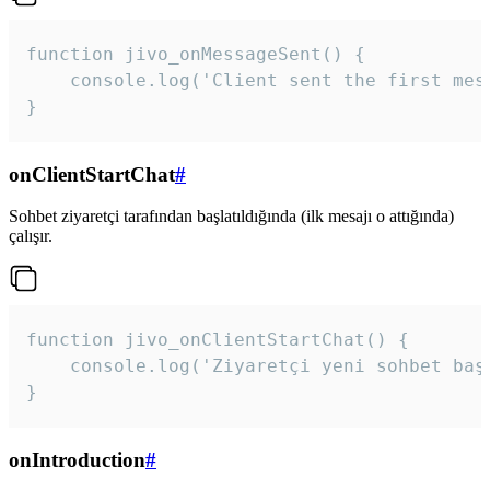
function jivo_onMessageSent() {

    console.log('Client sent the first mess
}
onClientStartChat
#
Sohbet ziyaretçi tarafından başlatıldığında (ilk mesajı o attığında)
çalışır.
function jivo_onClientStartChat() {

    console.log('Ziyaretçi yeni sohbet başl
}
onIntroduction
#