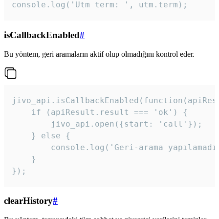
console.log('Utm term: ', utm.term);
isCallbackEnabled
#
Bu yöntem, geri aramaların aktif olup olmadığını kontrol eder.
jivo_api.isCallbackEnabled(function(apiResu
    if (apiResult.result === 'ok') {

        jivo_api.open({start: 'call'});

    } else {

        console.log('Geri-arama yapılamadı
    }

}); 
clearHistory
#