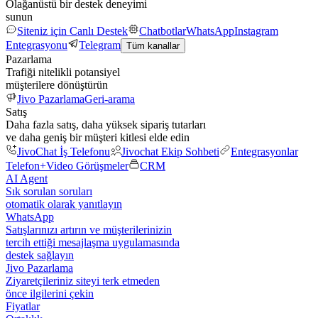
Olağanüstü bir destek deneyimi
sunun
Siteniz için Canlı Destek
Chatbotlar
WhatsApp
Instagram
Entegrasyonu
Telegram
Tüm kanallar
Pazarlama
Trafiği nitelikli potansiyel
müşterilere dönüştürün
Jivo Pazarlama
Geri-arama
Satış
Daha fazla satış, daha yüksek sipariş tutarları
ve daha geniş bir müşteri kitlesi elde edin
JivoChat İş Telefonu
Jivochat Ekip Sohbeti
Entegrasyonlar
Telefon+
Video Görüşmeler
CRM
AI Agent
Sık sorulan soruları
otomatik olarak yanıtlayın
WhatsApp
Satışlarınızı artırın ve müşterilerinizin
tercih ettiği mesajlaşma uygulamasında
destek sağlayın
Jivo Pazarlama
Ziyaretçileriniz siteyi terk etmeden
önce ilgilerini çekin
Fiyatlar