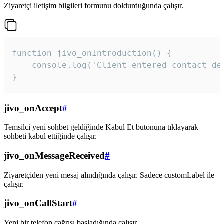
Ziyaretçi iletişim bilgileri formunu doldurduğunda çalışır.
function jivo_onIntroduction() {

    console.log('Client entered contact det
}
jivo_onAccept
#
Temsilci yeni sohbet geldiğinde Kabul Et butonuna tıklayarak
sohbeti kabul ettiğinde çalışır.
jivo_onMessageReceived
#
Ziyaretçiden yeni mesaj alındığında çalışır. Sadece customLabel ile
çalışır.
jivo_onCallStart
#
Yeni bir telefon çağrısı başladığında çalışır.