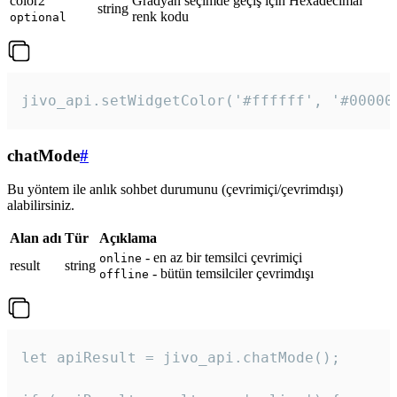
color2
Gradyan seçimde geçiş için Hexadecimal
string
renk kodu
optional
jivo_api.setWidgetColor('#ffffff', '#00000
chatMode
#
Bu yöntem ile anlık sohbet durumunu (çevrimiçi/çevrimdışı)
alabilirsiniz.
Alan adı
Tür
Açıklama
- en az bir temsilci çevrimiçi
online
result
string
- bütün temsilciler çevrimdışı
offline
let apiResult = jivo_api.chatMode();
