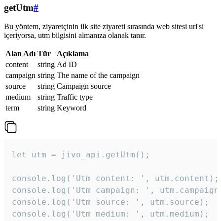
getUtm
#
Bu yöntem, ziyaretçinin ilk site ziyareti sırasında web sitesi url'si
içeriyorsa, utm bilgisini almanıza olanak tanır.
Alan Adı
Tür
Açıklama
content
string
Ad ID
campaign
string
The name of the campaign
source
string
Campaign source
medium
string
Traffic type
term
string
Keyword
let utm = jivo_api.getUtm();

console.log('Utm content: ', utm.content);

console.log('Utm campaign: ', utm.campaign)
console.log('Utm source: ', utm.source);

console.log('Utm medium: ', utm.medium);
