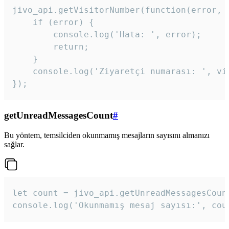
jivo_api.getVisitorNumber(function(error, v
    if (error) {

        console.log('Hata: ', error);

        return;

    }  

    console.log('Ziyaretçi numarası: ', vis
});
getUnreadMessagesCount
#
Bu yöntem, temsilciden okunmamış mesajların sayısını almanızı
sağlar.
let count = jivo_api.getUnreadMessagesCount
console.log('Okunmamış mesaj sayısı:', cou