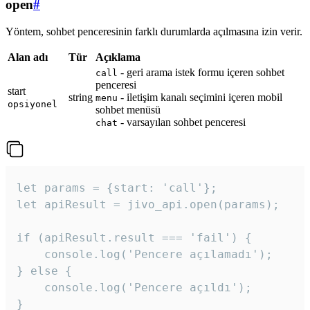
open
#
Yöntem, sohbet penceresinin farklı durumlarda açılmasına izin verir.
Alan adı
Tür
Açıklama
- geri arama istek formu içeren sohbet
call
penceresi
start
string
- iletişim kanalı seçimini içeren mobil
menu
opsiyonel
sohbet menüsü
- varsayılan sohbet penceresi
chat
let params = {start: 'call'};

let apiResult = jivo_api.open(params);

if (apiResult.result === 'fail') {

    console.log('Pencere açılamadı');

} else {

    console.log('Pencere açıldı');

}