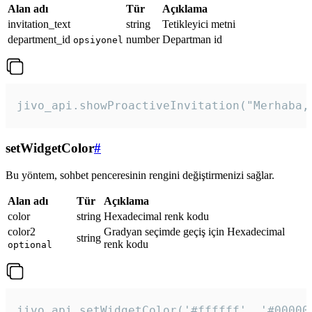
Alan adı
Tür
Açıklama
invitation_text
string
Tetikleyici metni
department_id
number
Departman id
opsiyonel
jivo_api.showProactiveInvitation("Merhaba,
setWidgetColor
#
Bu yöntem, sohbet penceresinin rengini değiştirmenizi sağlar.
Alan adı
Tür
Açıklama
color
string
Hexadecimal renk kodu
color2
Gradyan seçimde geçiş için Hexadecimal
string
renk kodu
optional
jivo_api.setWidgetColor('#ffffff', '#00000