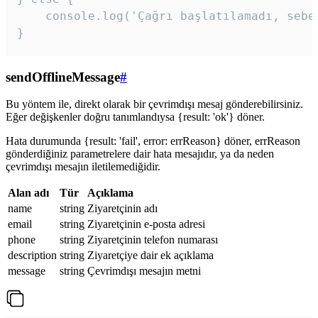
    console.log('Çağrı başlatılamadı, sebeb
}
sendOfflineMessage
#
Bu yöntem ile, direkt olarak bir çevrimdışı mesaj gönderebilirsiniz.
Eğer değişkenler doğru tanımlandıysa {result: 'ok'} döner.
Hata durumunda {result: 'fail', error: errReason} döner, errReason
gönderdiğiniz parametrelere dair hata mesajıdır, ya da neden
çevrimdışı mesajın iletilemediğidir.
Alan adı
Tür
Açıklama
name
string
Ziyaretçinin adı
email
string
Ziyaretçinin e-posta adresi
phone
string
Ziyaretçinin telefon numarası
description
string
Ziyaretçiye dair ek açıklama
message
string
Çevrimdışı mesajın metni