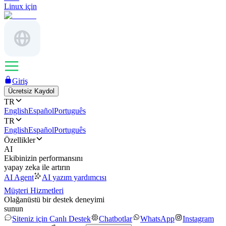
Linux için
Giriş
Ücretsiz Kaydol
TR
English
Español
Português
TR
English
Español
Português
Özellikler
AI
Ekibinizin performansını
yapay zeka ile artırın
AI Agent
AI yazım yardımcısı
Müşteri Hizmetleri
Olağanüstü bir destek deneyimi
sunun
Siteniz için Canlı Destek
Chatbotlar
WhatsApp
Instagram