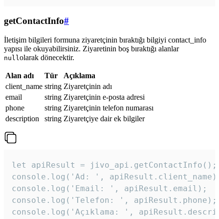
getContactInfo
#
İletişim bilgileri formuna ziyaretçinin bıraktığı bilgiyi contact_info
yapısı ile okuyabilirsiniz. Ziyaretinin boş bıraktığı alanlar
olarak dönecektir.
null
Alan adı
Tür
Açıklama
client_name
string
Ziyaretçinin adı
email
string
Ziyaretçinin e-posta adresi
phone
string
Ziyaretçinin telefon numarası
description
string
Ziyaretçiye dair ek bilgiler
let apiResult = jivo_api.getContactInfo();

console.log('Ad: ', apiResult.client_name);
console.log('Email: ', apiResult.email);

console.log('Telefon: ', apiResult.phone);

console.log('Açıklama: ', apiResult.descri