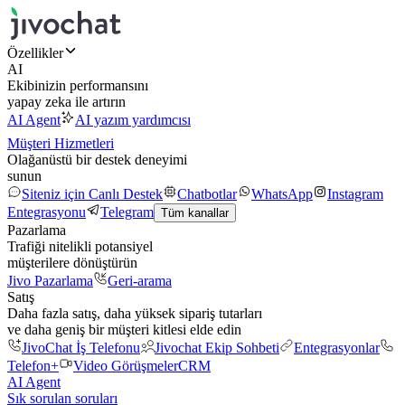
Özellikler
AI
Ekibinizin performansını
yapay zeka ile artırın
AI Agent
AI yazım yardımcısı
Müşteri Hizmetleri
Olağanüstü bir destek deneyimi
sunun
Siteniz için Canlı Destek
Chatbotlar
WhatsApp
Instagram
Entegrasyonu
Telegram
Tüm kanallar
Pazarlama
Trafiği nitelikli potansiyel
müşterilere dönüştürün
Jivo Pazarlama
Geri-arama
Satış
Daha fazla satış, daha yüksek sipariş tutarları
ve daha geniş bir müşteri kitlesi elde edin
JivoChat İş Telefonu
Jivochat Ekip Sohbeti
Entegrasyonlar
Telefon+
Video Görüşmeler
CRM
AI Agent
Sık sorulan soruları