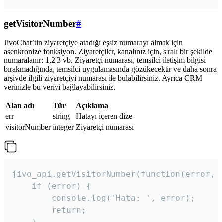
getVisitorNumber
#
JivoChat’tin ziyaretçiye atadığı eşsiz numarayı almak için
asenkronize fonksiyon. Ziyaretçiler, kanalınız için, sıralı bir şekilde
numaralanır: 1,2,3 vb. Ziyaretçi numarası, temsilci iletişim bilgisi
bırakmadığında, temsilci uygulamasında gözükecektir ve daha sonra
arşivde ilgili ziyaretçiyi numarası ile bulabilirsiniz. Ayrıca CRM
verinizle bu veriyi bağlayabilirsiniz.
Alan adı
Tür
Açıklama
err
string
Hatayı içeren dize
visitorNumber
integer
Ziyaretçi numarası
jivo_api.getVisitorNumber(function(error, v
    if (error) {

        console.log('Hata: ', error);

        return;

    }  
