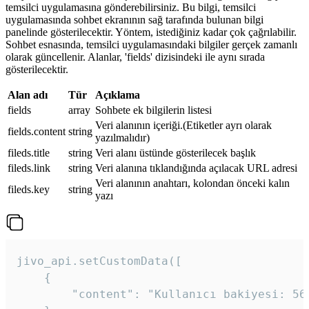
temsilci uygulamasına gönderebilirsiniz. Bu bilgi, temsilci
uygulamasında sohbet ekranının sağ tarafında bulunan bilgi
panelinde gösterilecektir. Yöntem, istediğiniz kadar çok çağrılabilir.
Sohbet esnasında, temsilci uygulamasındaki bilgiler gerçek zamanlı
olarak güncellenir. Alanlar, 'fields' dizisindeki ile aynı sırada
gösterilecektir.
Alan adı
Tür
Açıklama
fields
array
Sohbete ek bilgilerin listesi
Veri alanının içeriği.(Etiketler ayrı olarak
fields.content
string
yazılmalıdır)
fileds.title
string
Veri alanı üstünde gösterilecek başlık
fileds.link
string
Veri alanına tıklandığında açılacak URL adresi
Veri alanının anahtarı, kolondan önceki kalın
fileds.key
string
yazı
jivo_api.setCustomData([

    {

        "content": "Kullanıcı bakiyesi: 56T