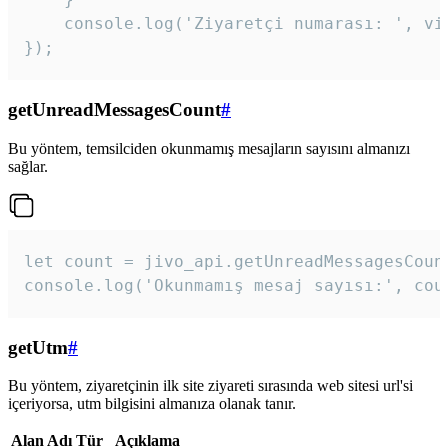
    console.log('Ziyaretçi numarası: ', vis
});
getUnreadMessagesCount
#
Bu yöntem, temsilciden okunmamış mesajların sayısını almanızı
sağlar.
let count = jivo_api.getUnreadMessagesCount
console.log('Okunmamış mesaj sayısı:', cou
getUtm
#
Bu yöntem, ziyaretçinin ilk site ziyareti sırasında web sitesi url'si
içeriyorsa, utm bilgisini almanıza olanak tanır.
Alan Adı
Tür
Açıklama