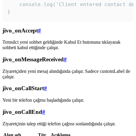
    console.log('Client entered contact det
}
jivo_onAccept
#
Temsilci yeni sohbet geldiğinde Kabul Et butonuna tıklayarak
sohbeti kabul ettiğinde çalışır.
jivo_onMessageReceived
#
Ziyaretçiden yeni mesaj alındığında çalışır. Sadece customLabel ile
çalışır.
jivo_onCallStart
#
Yeni bir telefon çağrısı başladığında çalışır.
jivo_onCallEnd
#
Ziyaretçinin talep ettiği telefon çağrısı sonlandığında çalışır.
Alan adı
Tür
Açıklama