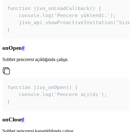
function jivo_onLoadCallback() {

    console.log('Pencere yüklendi.');

    jivo_api.showProactiveInvitation("Size
}
onOpen
#
Sohbet penceresi açıldığında çalışır.
function jivo_onOpen() {

    console.log('Pencere açıldı');

}
onClose
#
Sohbet penceresi kapatıldığında çalışır.