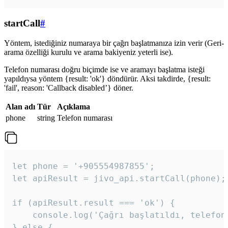
startCall
#
Yöntem, istediğiniz numaraya bir çağrı başlatmanıza izin verir (Geri-
arama özelliği kurulu ve arama bakiyeniz yeterli ise).
Telefon numarası doğru biçimde ise ve aramayı başlatma isteği
yapıldıysa yöntem {result: 'ok'} döndürür. Aksi takdirde, {result:
'fail', reason: 'Callback disabled’} döner.
Alan adı
Tür
Açıklama
phone
string
Telefon numarası
let phone = '+905554987855';

let apiResult = jivo_api.startCall(phone);

if (apiResult.result === 'ok') {

    console.log('Çağrı başlatıldı, telefon 
} else {
