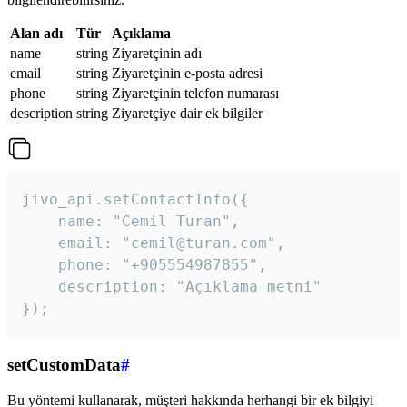
Alan adı
Tür
Açıklama
name
string
Ziyaretçinin adı
email
string
Ziyaretçinin e-posta adresi
phone
string
Ziyaretçinin telefon numarası
description
string
Ziyaretçiye dair ek bilgiler
jivo_api.setContactInfo({

    name: "Cemil Turan",

    email: "cemil@turan.com",

    phone: "+905554987855",

    description: "Açıklama metni"

});
setCustomData
#
Bu yöntemi kullanarak, müşteri hakkında herhangi bir ek bilgiyi