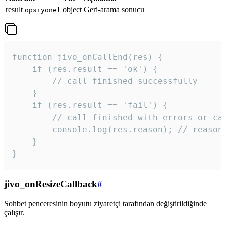
result
object
Geri-arama sonucu
opsiyonel
function jivo_onCallEnd(res) {

    if (res.result == 'ok') {

        // call finished successfully

    }

    if (res.result == 'fail') {

        // call finished with errors or can
        console.log(res.reason); // reason 
    }

} 
jivo_onResizeCallback
#
Sohbet penceresinin boyutu ziyaretçi tarafından değiştirildiğinde
çalışır.