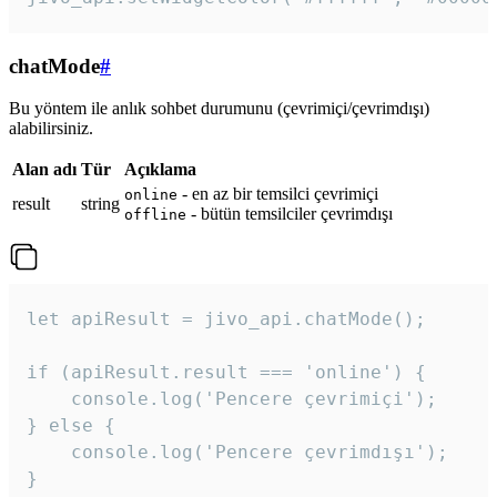
chatMode
#
Bu yöntem ile anlık sohbet durumunu (çevrimiçi/çevrimdışı)
alabilirsiniz.
Alan adı
Tür
Açıklama
- en az bir temsilci çevrimiçi
online
result
string
- bütün temsilciler çevrimdışı
offline
let apiResult = jivo_api.chatMode();

if (apiResult.result === 'online') {

    console.log('Pencere çevrimiçi');

} else {

    console.log('Pencere çevrimdışı');

}