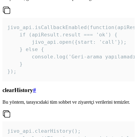
jivo_api.isCallbackEnabled(function(apiResu
    if (apiResult.result === 'ok') {

        jivo_api.open({start: 'call'});

    } else {

        console.log('Geri-arama yapılamadı
    }

}); 
clearHistory
#
Bu yöntem, tarayıcıdaki tüm sohbet ve ziyaretçi verilerini temizler.
jivo_api.clearHistory();
