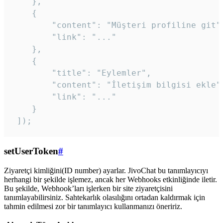
    },

    {

        "content": "Müşteri profiline git",
        "link": "..."

    },

    {

        "title": "Eylemler",

        "content": "İletişim bilgisi ekle",
        "link": "..."

    }

 ]); 
setUserToken
#
Ziyaretçi kimliğini(ID number) ayarlar. JivoChat bu tanımlayıcıyı
herhangi bir şekilde işlemez, ancak her Webhooks etkinliğinde iletir.
Bu şekilde, Webhook’ları işlerken bir site ziyaretçisini
tanımlayabilirsiniz. Sahtekarlık olasılığını ortadan kaldırmak için
tahmin edilmesi zor bir tanımlayıcı kullanmanızı öneririz.