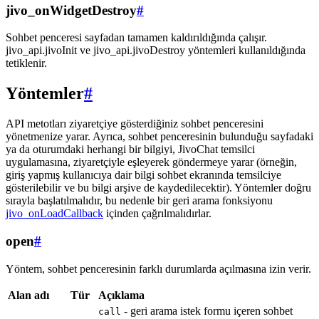
jivo_onWidgetDestroy
#
Sohbet penceresi sayfadan tamamen kaldırıldığında çalışır.
jivo_api.jivoInit ve jivo_api.jivoDestroy yöntemleri kullanıldığında
tetiklenir.
Yöntemler
#
API metotları ziyaretçiye gösterdiğiniz sohbet penceresini
yönetmenize yarar. Ayrıca, sohbet penceresinin bulunduğu sayfadaki
ya da oturumdaki herhangi bir bilgiyi, JivoChat temsilci
uygulamasına, ziyaretçiyle eşleyerek göndermeye yarar (örneğin,
giriş yapmış kullanıcıya dair bilgi sohbet ekranında temsilciye
gösterilebilir ve bu bilgi arşive de kaydedilecektir). Yöntemler doğru
sırayla başlatılmalıdır, bu nedenle bir geri arama fonksiyonu
jivo_onLoadCallback
içinden çağrılmalıdırlar.
open
#
Yöntem, sohbet penceresinin farklı durumlarda açılmasına izin verir.
Alan adı
Tür
Açıklama
- geri arama istek formu içeren sohbet
call