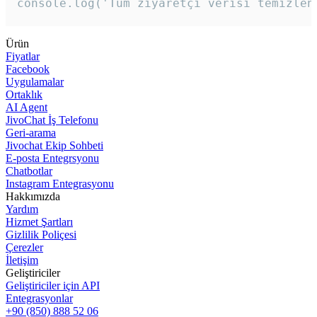
console.log('Tüm ziyaretçi verisi temizlen
Ürün
Fiyatlar
Facebook
Uygulamalar
Ortaklık
AI Agent
JivoChat İş Telefonu
Geri-arama
Jivochat Ekip Sohbeti
E-posta Entegrsyonu
Chatbotlar
Instagram Entegrasyonu
Hakkımızda
Yardım
Hizmet Şartları
Gizlilik Poliçesi
Çerezler
İletişim
Geliştiriciler
Geliştiriciler için API
Entegrasyonlar
+90 (850) 888 52 06