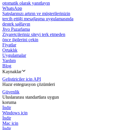
otomatik olarak yanıtlayın
WhatsApp
Satışlarınızı artırın ve müşterilerinizin
tercih ettiği mesajlaşma uygulamasında
destek sağlayın
Jivo Pazarlama
Ziyaretçileriniz siteyi terk etmeden
önce ilgilerini çekin
Fiyatlar
Ortaklık
Uygulamalar
Yardım
Blog
Kaynaklar
Geliştiriciler için API
Hazır entegrasyon çözümleri
Güvenlik
Uluslararası standartlara uygun
koruma
İndir
Windows için
İndir
Mac için
İndir