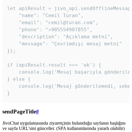
let apiResult = jivo_api.sendOfflineMessage
    "name": "Cemil Turan",

    "email": "cemil@turan.com",

    "phone": "+905554987855",

    "description": "Açıklama metni",

    "message": "Çevrimdışı mesaj metni"

});

if (apiResult.result === 'ok') {

    console.log('Mesaj başarıyla gönderildi
} else {

    console.log('Mesaj gönderilemedi, sebeb
}
sendPageTitle
#
JivoChat uygulamasında ziyaretçinin bulunduğu sayfanın başlığını
ve sayfa URL'sini günceller. (SPA kullanımlarında yararlı olabilir)