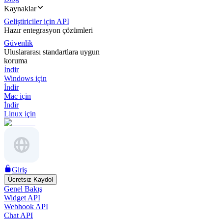
Kaynaklar
Geliştiriciler için API
Hazır entegrasyon çözümleri
Güvenlik
Uluslararası standartlara uygun
koruma
İndir
Windows için
İndir
Mac için
İndir
Linux için
Giriş
Ücretsiz Kaydol
Genel Bakış
Widget API
Webhook API
Chat API