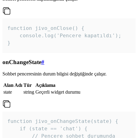
function jivo_onClose() {

    console.log('Pencere kapatıldı');

}
onChangeState
#
Sohbet penceresinin durum bilgisi değiştiğinde çalışır.
Alan Adı
Tür
Açıklama
state
string
Geçerli widget durumu
function jivo_onChangeState(state) {

    if (state == 'chat') {

        // Pencere sohbet durumunda
