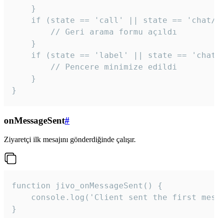
    }

    if (state == 'call' || state == 'chat/c
        // Geri arama formu açıldı

    }

    if (state == 'label' || state == 'chat/
        // Pencere minimize edildi

    }

}
onMessageSent
#
Ziyaretçi ilk mesajını gönderdiğinde çalışır.
function jivo_onMessageSent() {

    console.log('Client sent the first mess
}