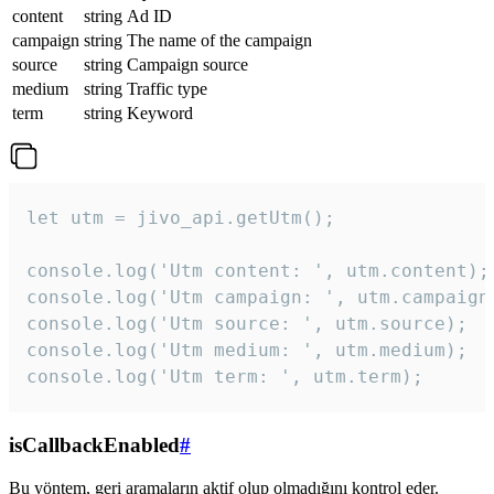
content
string
Ad ID
campaign
string
The name of the campaign
source
string
Campaign source
medium
string
Traffic type
term
string
Keyword
let utm = jivo_api.getUtm();

console.log('Utm content: ', utm.content);

console.log('Utm campaign: ', utm.campaign)
console.log('Utm source: ', utm.source);

console.log('Utm medium: ', utm.medium);

console.log('Utm term: ', utm.term);
isCallbackEnabled
#
Bu yöntem, geri aramaların aktif olup olmadığını kontrol eder.