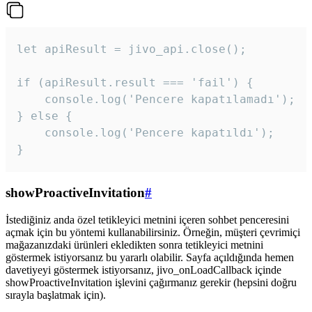
let apiResult = jivo_api.close();

if (apiResult.result === 'fail') {

    console.log('Pencere kapatılamadı');

} else {

    console.log('Pencere kapatıldı');

}
showProactiveInvitation
#
İstediğiniz anda özel tetikleyici metnini içeren sohbet penceresini
açmak için bu yöntemi kullanabilirsiniz. Örneğin, müşteri çevrimiçi
mağazanızdaki ürünleri ekledikten sonra tetikleyici metnini
göstermek istiyorsanız bu yararlı olabilir. Sayfa açıldığında hemen
davetiyeyi göstermek istiyorsanız, jivo_onLoadCallback içinde
showProactiveInvitation işlevini çağırmanız gerekir (hepsini doğru
sırayla başlatmak için).