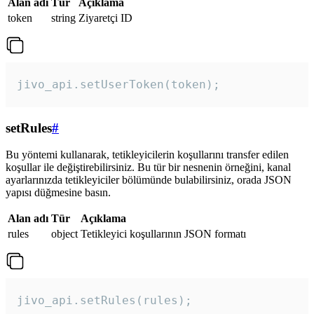
Alan adı
Tür
Açıklama
token
string
Ziyaretçi ID
jivo_api.setUserToken(token);
setRules
#
Bu yöntemi kullanarak, tetikleyicilerin koşullarını transfer edilen
koşullar ile değiştirebilirsiniz. Bu tür bir nesnenin örneğini, kanal
ayarlarınızda tetikleyiciler bölümünde bulabilirsiniz, orada JSON
yapısı düğmesine basın.
Alan adı
Tür
Açıklama
rules
object
Tetikleyici koşullarının JSON formatı
jivo_api.setRules(rules); 