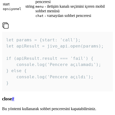
penceresi
start
string
- iletişim kanalı seçimini içeren mobil
menu
opsiyonel
sohbet menüsü
- varsayılan sohbet penceresi
chat
let params = {start: 'call'};

let apiResult = jivo_api.open(params);

if (apiResult.result === 'fail') {

    console.log('Pencere açılamadı');

} else {

    console.log('Pencere açıldı');

}
close
#
Bu yöntemi kullanarak sohbet penceresini kapatabilirsiniz.