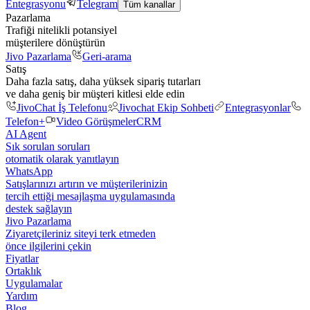
Entegrasyonu
Telegram
Tüm kanallar
Pazarlama
Trafiği nitelikli potansiyel
müşterilere dönüştürün
Jivo Pazarlama
Geri-arama
Satış
Daha fazla satış, daha yüksek sipariş tutarları
ve daha geniş bir müşteri kitlesi elde edin
JivoChat İş Telefonu
Jivochat Ekip Sohbeti
Entegrasyonlar
Telefon+
Video Görüşmeler
CRM
AI Agent
Sık sorulan soruları
otomatik olarak yanıtlayın
WhatsApp
Satışlarınızı artırın ve müşterilerinizin
tercih ettiği mesajlaşma uygulamasında
destek sağlayın
Jivo Pazarlama
Ziyaretçileriniz siteyi terk etmeden
önce ilgilerini çekin
Fiyatlar
Ortaklık
Uygulamalar
Yardım
Blog