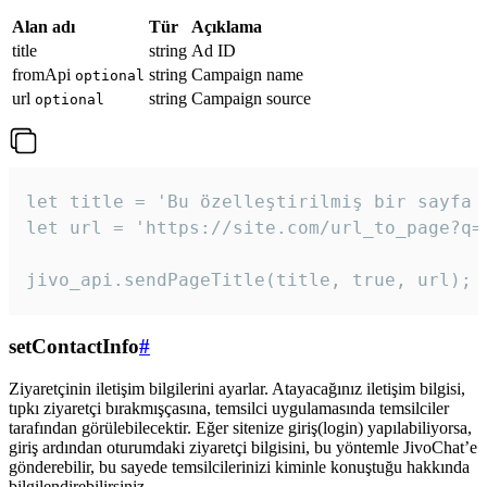
Alan adı
Tür
Açıklama
title
string
Ad ID
fromApi
string
Campaign name
optional
url
string
Campaign source
optional
let title = 'Bu özelleştirilmiş bir sayfa b
let url = 'https://site.com/url_to_page?q=p
jivo_api.sendPageTitle(title, true, url);
setContactInfo
#
Ziyaretçinin iletişim bilgilerini ayarlar. Atayacağınız iletişim bilgisi,
tıpkı ziyaretçi bırakmışçasına, temsilci uygulamasında temsilciler
tarafından görülebilecektir. Eğer sitenize giriş(login) yapılabiliyorsa,
giriş ardından oturumdaki ziyaretçi bilgisini, bu yöntemle JivoChat’e
gönderebilir, bu sayede temsilcilerinizi kiminle konuştuğu hakkında
bilgilendirebilirsiniz.