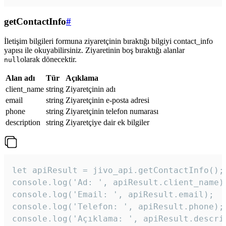
getContactInfo
#
İletişim bilgileri formuna ziyaretçinin bıraktığı bilgiyi contact_info
yapısı ile okuyabilirsiniz. Ziyaretinin boş bıraktığı alanlar
olarak dönecektir.
null
Alan adı
Tür
Açıklama
client_name
string
Ziyaretçinin adı
email
string
Ziyaretçinin e-posta adresi
phone
string
Ziyaretçinin telefon numarası
description
string
Ziyaretçiye dair ek bilgiler
let apiResult = jivo_api.getContactInfo();

console.log('Ad: ', apiResult.client_name);
console.log('Email: ', apiResult.email);

console.log('Telefon: ', apiResult.phone);

console.log('Açıklama: ', apiResult.descri