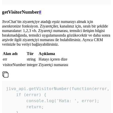
getVisitorNumber
#
JivoChat’tin ziyaretçiye atadığı eşsiz numarayı almak için
asenkronize fonksiyon. Ziyaretçiler, kanalınız için, sıralı bir şekilde
numaralanır: 1,2,3 vb. Ziyaretçi numarası, temsilci iletişim bilgisi
bırakmadığında, temsilci uygulamasında gözükecektir ve daha sonra
arşivde ilgili ziyaretçiyi numarası ile bulabilirsiniz. Ayrıca CRM
verinizle bu veriyi bağlayabilirsiniz.
Alan adı
Tür
Açıklama
err
string
Hatayı içeren dize
visitorNumber
integer
Ziyaretçi numarası
jivo_api.getVisitorNumber(function(error, v
    if (error) {

        console.log('Hata: ', error);

        return;

    }  
