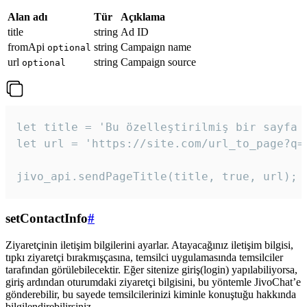
Alan adı
Tür
Açıklama
title
string
Ad ID
fromApi
string
Campaign name
optional
url
string
Campaign source
optional
let title = 'Bu özelleştirilmiş bir sayfa b
let url = 'https://site.com/url_to_page?q=p
jivo_api.sendPageTitle(title, true, url);
setContactInfo
#
Ziyaretçinin iletişim bilgilerini ayarlar. Atayacağınız iletişim bilgisi,
tıpkı ziyaretçi bırakmışçasına, temsilci uygulamasında temsilciler
tarafından görülebilecektir. Eğer sitenize giriş(login) yapılabiliyorsa,
giriş ardından oturumdaki ziyaretçi bilgisini, bu yöntemle JivoChat’e
gönderebilir, bu sayede temsilcilerinizi kiminle konuştuğu hakkında
bilgilendirebilirsiniz.