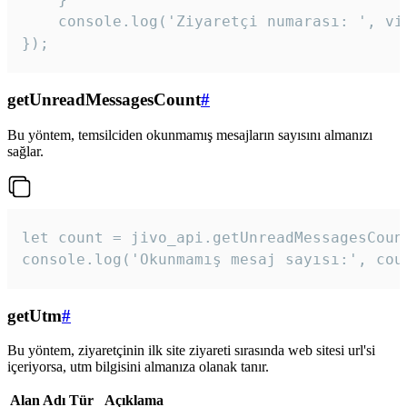
    console.log('Ziyaretçi numarası: ', vis
});
getUnreadMessagesCount
#
Bu yöntem, temsilciden okunmamış mesajların sayısını almanızı
sağlar.
let count = jivo_api.getUnreadMessagesCount
console.log('Okunmamış mesaj sayısı:', cou
getUtm
#
Bu yöntem, ziyaretçinin ilk site ziyareti sırasında web sitesi url'si
içeriyorsa, utm bilgisini almanıza olanak tanır.
Alan Adı
Tür
Açıklama