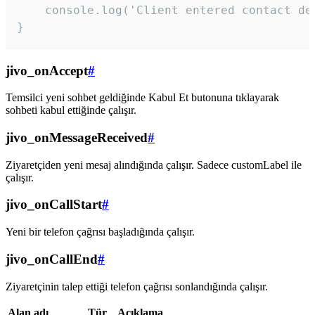
    console.log('Client entered contact det
}
jivo_onAccept
#
Temsilci yeni sohbet geldiğinde Kabul Et butonuna tıklayarak
sohbeti kabul ettiğinde çalışır.
jivo_onMessageReceived
#
Ziyaretçiden yeni mesaj alındığında çalışır. Sadece customLabel ile
çalışır.
jivo_onCallStart
#
Yeni bir telefon çağrısı başladığında çalışır.
jivo_onCallEnd
#
Ziyaretçinin talep ettiği telefon çağrısı sonlandığında çalışır.
Alan adı
Tür
Açıklama