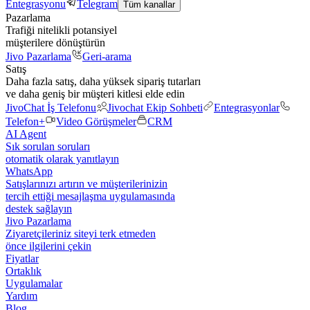
Entegrasyonu
Telegram
Tüm kanallar
Pazarlama
Trafiği nitelikli potansiyel
müşterilere dönüştürün
Jivo Pazarlama
Geri-arama
Satış
Daha fazla satış, daha yüksek sipariş tutarları
ve daha geniş bir müşteri kitlesi elde edin
JivoChat İş Telefonu
Jivochat Ekip Sohbeti
Entegrasyonlar
Telefon+
Video Görüşmeler
CRM
AI Agent
Sık sorulan soruları
otomatik olarak yanıtlayın
WhatsApp
Satışlarınızı artırın ve müşterilerinizin
tercih ettiği mesajlaşma uygulamasında
destek sağlayın
Jivo Pazarlama
Ziyaretçileriniz siteyi terk etmeden
önce ilgilerini çekin
Fiyatlar
Ortaklık
Uygulamalar
Yardım
Blog