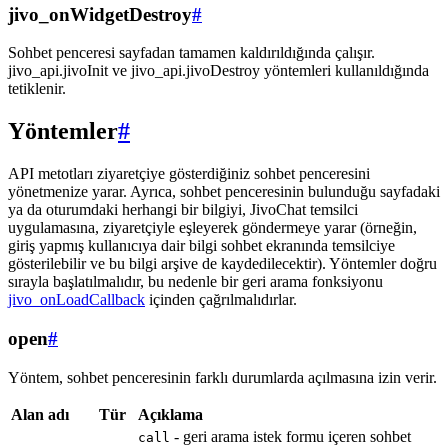
jivo_onWidgetDestroy
#
Sohbet penceresi sayfadan tamamen kaldırıldığında çalışır.
jivo_api.jivoInit ve jivo_api.jivoDestroy yöntemleri kullanıldığında
tetiklenir.
Yöntemler
#
API metotları ziyaretçiye gösterdiğiniz sohbet penceresini
yönetmenize yarar. Ayrıca, sohbet penceresinin bulunduğu sayfadaki
ya da oturumdaki herhangi bir bilgiyi, JivoChat temsilci
uygulamasına, ziyaretçiyle eşleyerek göndermeye yarar (örneğin,
giriş yapmış kullanıcıya dair bilgi sohbet ekranında temsilciye
gösterilebilir ve bu bilgi arşive de kaydedilecektir). Yöntemler doğru
sırayla başlatılmalıdır, bu nedenle bir geri arama fonksiyonu
jivo_onLoadCallback
içinden çağrılmalıdırlar.
open
#
Yöntem, sohbet penceresinin farklı durumlarda açılmasına izin verir.
Alan adı
Tür
Açıklama
- geri arama istek formu içeren sohbet
call