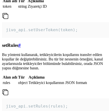
Alan adı
Tür
Açıklama
token
string
Ziyaretçi ID
jivo_api.setUserToken(token);
setRules
#
Bu yöntemi kullanarak, tetikleyicilerin koşullarını transfer edilen
koşullar ile değiştirebilirsiniz. Bu tür bir nesnenin örneğini, kanal
ayarlarınızda tetikleyiciler bölümünde bulabilirsiniz, orada JSON
yapısı düğmesine basın.
Alan adı
Tür
Açıklama
rules
object
Tetikleyici koşullarının JSON formatı
jivo_api.setRules(rules); 