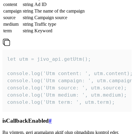
content
string
Ad ID
campaign
string
The name of the campaign
source
string
Campaign source
medium
string
Traffic type
term
string
Keyword
let utm = jivo_api.getUtm();

console.log('Utm content: ', utm.content);

console.log('Utm campaign: ', utm.campaign)
console.log('Utm source: ', utm.source);

console.log('Utm medium: ', utm.medium);

console.log('Utm term: ', utm.term);
isCallbackEnabled
#
Bu yöntem, geri aramaların aktif olup olmadığını kontrol eder.