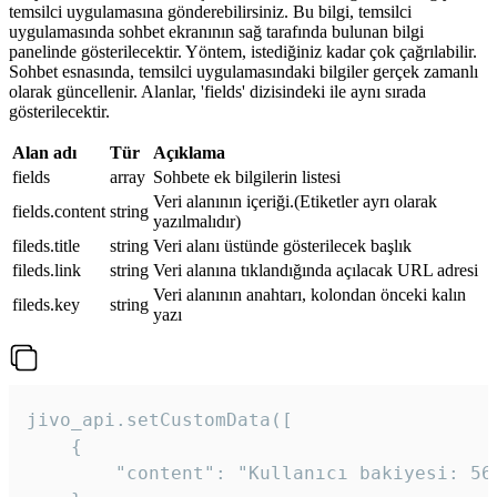
temsilci uygulamasına gönderebilirsiniz. Bu bilgi, temsilci
uygulamasında sohbet ekranının sağ tarafında bulunan bilgi
panelinde gösterilecektir. Yöntem, istediğiniz kadar çok çağrılabilir.
Sohbet esnasında, temsilci uygulamasındaki bilgiler gerçek zamanlı
olarak güncellenir. Alanlar, 'fields' dizisindeki ile aynı sırada
gösterilecektir.
Alan adı
Tür
Açıklama
fields
array
Sohbete ek bilgilerin listesi
Veri alanının içeriği.(Etiketler ayrı olarak
fields.content
string
yazılmalıdır)
fileds.title
string
Veri alanı üstünde gösterilecek başlık
fileds.link
string
Veri alanına tıklandığında açılacak URL adresi
Veri alanının anahtarı, kolondan önceki kalın
fileds.key
string
yazı
jivo_api.setCustomData([

    {

        "content": "Kullanıcı bakiyesi: 56T