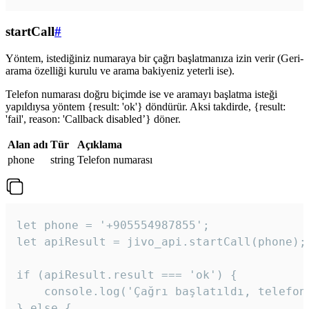
startCall
#
Yöntem, istediğiniz numaraya bir çağrı başlatmanıza izin verir (Geri-
arama özelliği kurulu ve arama bakiyeniz yeterli ise).
Telefon numarası doğru biçimde ise ve aramayı başlatma isteği
yapıldıysa yöntem {result: 'ok'} döndürür. Aksi takdirde, {result:
'fail', reason: 'Callback disabled’} döner.
Alan adı
Tür
Açıklama
phone
string
Telefon numarası
let phone = '+905554987855';

let apiResult = jivo_api.startCall(phone);

if (apiResult.result === 'ok') {

    console.log('Çağrı başlatıldı, telefon 
} else {
