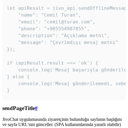
let apiResult = jivo_api.sendOfflineMessage
    "name": "Cemil Turan",

    "email": "cemil@turan.com",

    "phone": "+905554987855",

    "description": "Açıklama metni",

    "message": "Çevrimdışı mesaj metni"

});

if (apiResult.result === 'ok') {

    console.log('Mesaj başarıyla gönderildi
} else {

    console.log('Mesaj gönderilemedi, sebeb
}
sendPageTitle
#
JivoChat uygulamasında ziyaretçinin bulunduğu sayfanın başlığını
ve sayfa URL'sini günceller. (SPA kullanımlarında yararlı olabilir)