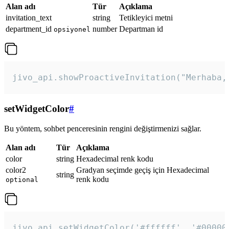
Alan adı
Tür
Açıklama
invitation_text
string
Tetikleyici metni
department_id
number
Departman id
opsiyonel
jivo_api.showProactiveInvitation("Merhaba,
setWidgetColor
#
Bu yöntem, sohbet penceresinin rengini değiştirmenizi sağlar.
Alan adı
Tür
Açıklama
color
string
Hexadecimal renk kodu
color2
Gradyan seçimde geçiş için Hexadecimal
string
renk kodu
optional
jivo_api.setWidgetColor('#ffffff', '#00000