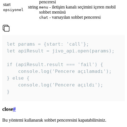
penceresi
start
string
- iletişim kanalı seçimini içeren mobil
menu
opsiyonel
sohbet menüsü
- varsayılan sohbet penceresi
chat
let params = {start: 'call'};

let apiResult = jivo_api.open(params);

if (apiResult.result === 'fail') {

    console.log('Pencere açılamadı');

} else {

    console.log('Pencere açıldı');

}
close
#
Bu yöntemi kullanarak sohbet penceresini kapatabilirsiniz.