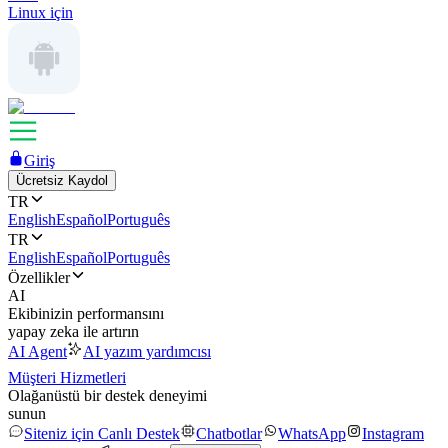
Linux için
Giriş
Ücretsiz Kaydol
TR
English
Español
Português
TR
English
Español
Português
Özellikler
AI
Ekibinizin performansını
yapay zeka ile artırın
AI Agent
AI yazım yardımcısı
Müşteri Hizmetleri
Olağanüstü bir destek deneyimi
sunun
Siteniz için Canlı Destek
Chatbotlar
WhatsApp
Instagram