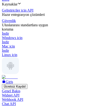
Kaynaklar
Geliştiriciler için API
Hazır entegrasyon çözümleri
Güvenlik
Uluslararası standartlara uygun
koruma
İndir
Windows için
İndir
Mac için
İndir
Linux için
Giriş
Ücretsiz Kaydol
Genel Bakış
Widget API
Webhook API
Chat API