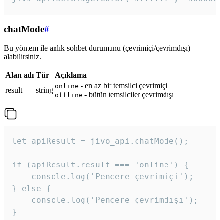
chatMode
#
Bu yöntem ile anlık sohbet durumunu (çevrimiçi/çevrimdışı)
alabilirsiniz.
Alan adı
Tür
Açıklama
- en az bir temsilci çevrimiçi
online
result
string
- bütün temsilciler çevrimdışı
offline
let apiResult = jivo_api.chatMode();

if (apiResult.result === 'online') {

    console.log('Pencere çevrimiçi');

} else {

    console.log('Pencere çevrimdışı');

}