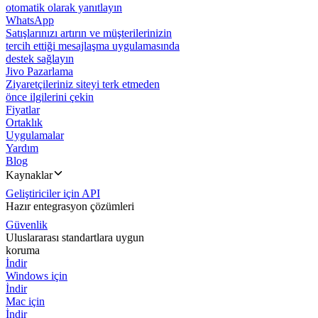
otomatik olarak yanıtlayın
WhatsApp
Satışlarınızı artırın ve müşterilerinizin
tercih ettiği mesajlaşma uygulamasında
destek sağlayın
Jivo Pazarlama
Ziyaretçileriniz siteyi terk etmeden
önce ilgilerini çekin
Fiyatlar
Ortaklık
Uygulamalar
Yardım
Blog
Kaynaklar
Geliştiriciler için API
Hazır entegrasyon çözümleri
Güvenlik
Uluslararası standartlara uygun
koruma
İndir
Windows için
İndir
Mac için
İndir