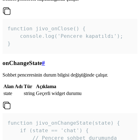
function jivo_onClose() {

    console.log('Pencere kapatıldı');

}
onChangeState
#
Sohbet penceresinin durum bilgisi değiştiğinde çalışır.
Alan Adı
Tür
Açıklama
state
string
Geçerli widget durumu
function jivo_onChangeState(state) {

    if (state == 'chat') {

        // Pencere sohbet durumunda
