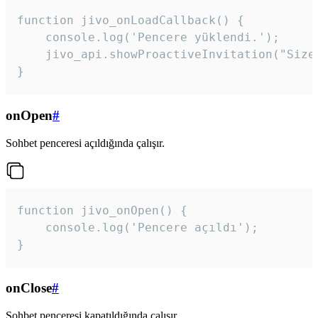
function jivo_onLoadCallback() {

    console.log('Pencere yüklendi.');

    jivo_api.showProactiveInvitation("Size
}
onOpen
#
Sohbet penceresi açıldığında çalışır.
function jivo_onOpen() {

    console.log('Pencere açıldı');

}
onClose
#
Sohbet penceresi kapatıldığında çalışır.