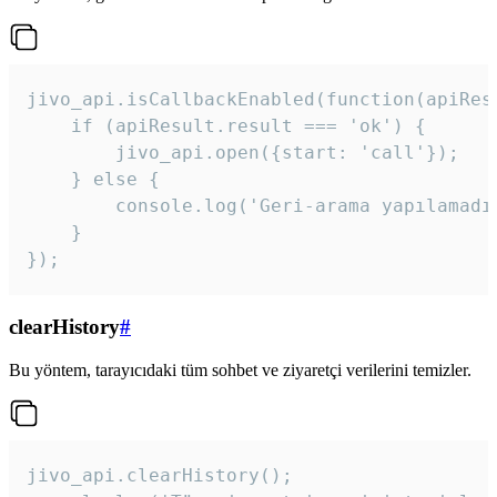
jivo_api.isCallbackEnabled(function(apiResu
    if (apiResult.result === 'ok') {

        jivo_api.open({start: 'call'});

    } else {

        console.log('Geri-arama yapılamadı
    }

}); 
clearHistory
#
Bu yöntem, tarayıcıdaki tüm sohbet ve ziyaretçi verilerini temizler.
jivo_api.clearHistory();
