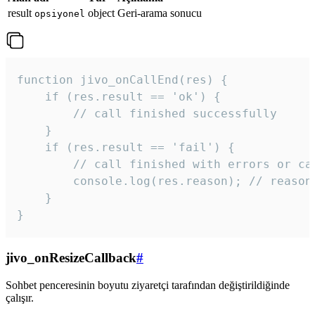
result
object
Geri-arama sonucu
opsiyonel
function jivo_onCallEnd(res) {

    if (res.result == 'ok') {

        // call finished successfully

    }

    if (res.result == 'fail') {

        // call finished with errors or can
        console.log(res.reason); // reason 
    }

} 
jivo_onResizeCallback
#
Sohbet penceresinin boyutu ziyaretçi tarafından değiştirildiğinde
çalışır.