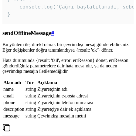
    console.log('Çağrı başlatılamadı, sebeb
}
sendOfflineMessage
#
Bu yöntem ile, direkt olarak bir çevrimdışı mesaj gönderebilirsiniz.
Eğer değişkenler doğru tanımlandıysa {result: 'ok'} döner.
Hata durumunda {result: 'fail', error: errReason} döner, errReason
gönderdiğiniz parametrelere dair hata mesajıdır, ya da neden
çevrimdışı mesajın iletilemediğidir.
Alan adı
Tür
Açıklama
name
string
Ziyaretçinin adı
email
string
Ziyaretçinin e-posta adresi
phone
string
Ziyaretçinin telefon numarası
description
string
Ziyaretçiye dair ek açıklama
message
string
Çevrimdışı mesajın metni