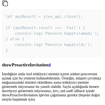
let apiResult = jivo_api.close();

if (apiResult.result === 'fail') {

    console.log('Pencere kapatılamadı');

} else {

    console.log('Pencere kapatıldı');

}
showProactiveInvitation
#
İstediğiniz anda özel tetikleyici metnini içeren sohbet penceresini
açmak için bu yöntemi kullanabilirsiniz. Örneğin, müşteri çevrimiçi
mağazanızdaki ürünleri ekledikten sonra tetikleyici metnini
göstermek istiyorsanız bu yararlı olabilir. Sayfa açıldığında hemen
davetiyeyi göstermek istiyorsanız, jivo_onLoadCallback içinde
showProactiveInvitation işlevini çağırmanız gerekir (hepsini doğru
sırayla başlatmak için).