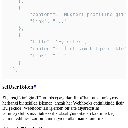
    },

    {

        "content": "Müşteri profiline git",
        "link": "..."

    },

    {

        "title": "Eylemler",

        "content": "İletişim bilgisi ekle",
        "link": "..."

    }

 ]); 
setUserToken
#
Ziyaretçi kimliğini(ID number) ayarlar. JivoChat bu tanımlayıcıyı
herhangi bir şekilde işlemez, ancak her Webhooks etkinliğinde iletir.
Bu şekilde, Webhook’ları işlerken bir site ziyaretçisini
tanımlayabilirsiniz. Sahtekarlık olasılığını ortadan kaldırmak için
tahmin edilmesi zor bir tanımlayıcı kullanmanızı öneririz.