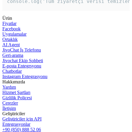
console.log('Tüm ziyaretçi verisi temizlen
Ürün
Fiyatlar
Facebook
Uygulamalar
Ortaklık
AI Agent
JivoChat İş Telefonu
Geri-arama
Jivochat Ekip Sohbeti
E-posta Entegrsyonu
Chatbotlar
Instagram Entegrasyonu
Hakkımızda
Yardım
Hizmet Şartları
Gizlilik Poliçesi
Çerezler
İletişim
Geliştiriciler
Geliştiriciler için API
Entegrasyonlar
+90 (850) 888 52 06