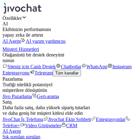
Özellikler
AI
Ekibinizin performansını
yapay zeka ile artırın
AI Agent
AI yazım yardımcısı
Müşteri Hizmetleri
Olağanüstü bir destek deneyimi
sunun
Siteniz için Canlı Destek
Chatbotlar
WhatsApp
Instagram
Entegrasyonu
Telegram
Tüm kanallar
Pazarlama
Trafiği nitelikli potansiyel
müşterilere dönüştürün
Jivo Pazarlama
Geri-arama
Satış
Daha fazla satış, daha yüksek sipariş tutarları
ve daha geniş bir müşteri kitlesi elde edin
JivoChat İş Telefonu
Jivochat Ekip Sohbeti
Entegrasyonlar
Telefon+
Video Görüşmeler
CRM
AI Agent
Sık sorulan soruları