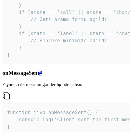
    }

    if (state == 'call' || state == 'chat/c
        // Geri arama formu açıldı

    }

    if (state == 'label' || state == 'chat/
        // Pencere minimize edildi

    }

}
onMessageSent
#
Ziyaretçi ilk mesajını gönderdiğinde çalışır.
function jivo_onMessageSent() {

    console.log('Client sent the first mess
}