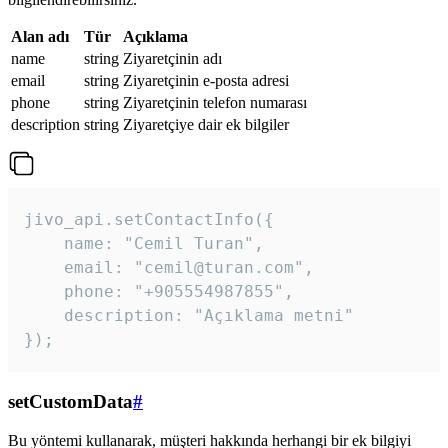
Alan adı
Tür
Açıklama
name
string
Ziyaretçinin adı
email
string
Ziyaretçinin e-posta adresi
phone
string
Ziyaretçinin telefon numarası
description
string
Ziyaretçiye dair ek bilgiler
jivo_api.setContactInfo({

    name: "Cemil Turan",

    email: "cemil@turan.com",

    phone: "+905554987855",

    description: "Açıklama metni"

});
setCustomData
#
Bu yöntemi kullanarak, müşteri hakkında herhangi bir ek bilgiyi