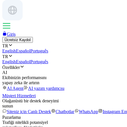
Giriş
Ücretsiz Kaydol
TR
English
Español
Português
TR
English
Español
Português
Özellikler
AI
Ekibinizin performansını
yapay zeka ile artırın
AI Agent
AI yazım yardımcısı
Müşteri Hizmetleri
Olağanüstü bir destek deneyimi
sunun
Siteniz için Canlı Destek
Chatbotlar
WhatsApp
Instagram En
Pazarlama
Trafiği nitelikli potansiyel