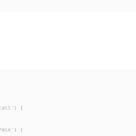
all') {

min') {
