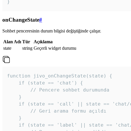
}
onChangeState
#
Sohbet penceresinin durum bilgisi değiştiğinde çalışır.
Alan Adı
Tür
Açıklama
state
string
Geçerli widget durumu
function jivo_onChangeState(state) {

    if (state == 'chat') {

        // Pencere sohbet durumunda

    }

    if (state == 'call' || state == 'chat/c
        // Geri arama formu açıldı

    }

    if (state == 'label' || state == 'chat/