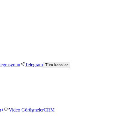
tegrasyonu
Telegram
Tüm kanallar
n+
Video Görüşmeler
CRM