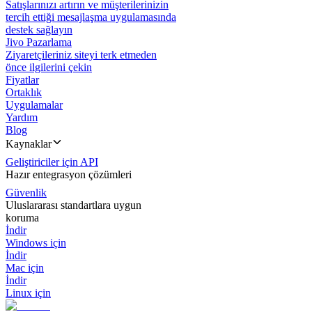
Satışlarınızı artırın ve müşterilerinizin
tercih ettiği mesajlaşma uygulamasında
destek sağlayın
Jivo Pazarlama
Ziyaretçileriniz siteyi terk etmeden
önce ilgilerini çekin
Fiyatlar
Ortaklık
Uygulamalar
Yardım
Blog
Kaynaklar
Geliştiriciler için API
Hazır entegrasyon çözümleri
Güvenlik
Uluslararası standartlara uygun
koruma
İndir
Windows için
İndir
Mac için
İndir
Linux için