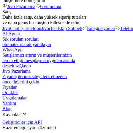
müşterilere dönüştürün
Jivo Pazarlama
Geri-arama
Satış
Daha fazla satış, daha yüksek sipariş tutarları
ve daha geniş bir müşteri kitlesi elde edin
JivoChat İş Telefonu
Jivochat Ekip Sohbeti
Entegrasyonlar
Telefo
AI Agent
Sık sorulan soruları
otomatik olarak yanıtlayın
WhatsApp
Satışlarınızı artırın ve müşterilerinizin
tercih ettiği mesajlaşma uygulamasında
destek sağlayın
Jivo Pazarlama
Ziyaretçileriniz siteyi terk etmeden
önce ilgilerini çekin
Fiyatlar
Ortaklık
Uygulamalar
Yardım
Blog
Kaynaklar
Geliştiriciler için API
Hazır entegrasyon çözümleri