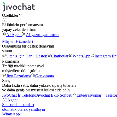
Özellikler
AI
Ekibinizin performansını
yapay zeka ile artırın
AI Agent
AI yazım yardımcısı
Müşteri Hizmetleri
Olağanüstü bir destek deneyimi
sunun
Siteniz için Canlı Destek
Chatbotlar
WhatsApp
Instagram En
Pazarlama
Trafiği nitelikli potansiyel
müşterilere dönüştürün
Jivo Pazarlama
Geri-arama
Satış
Daha fazla satış, daha yüksek sipariş tutarları
ve daha geniş bir müşteri kitlesi elde edin
JivoChat İş Telefonu
Jivochat Ekip Sohbeti
Entegrasyonlar
Telefo
AI Agent
Sık sorulan soruları
otomatik olarak yanıtlayın
WhatsApp