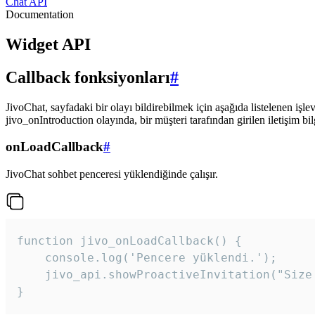
Chat API
Documentation
Widget API
Callback fonksiyonları
#
JivoChat, sayfadaki bir olayı bildirebilmek için aşağıda listelenen işlev
jivo_onIntroduction olayında, bir müşteri tarafından girilen iletişim bilgi
onLoadCallback
#
JivoChat sohbet penceresi yüklendiğinde çalışır.
function jivo_onLoadCallback() {

    console.log('Pencere yüklendi.');

    jivo_api.showProactiveInvitation("Size
}