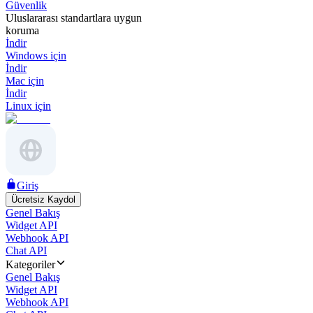
Güvenlik
Uluslararası standartlara uygun
koruma
İndir
Windows için
İndir
Mac için
İndir
Linux için
Giriş
Ücretsiz Kaydol
Genel Bakış
Widget API
Webhook API
Chat API
Kategoriler
Genel Bakış
Widget API
Webhook API