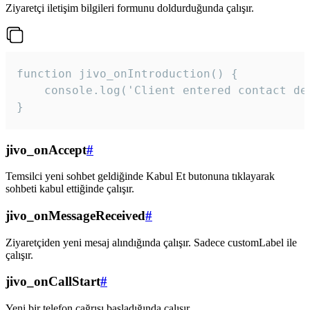
Ziyaretçi iletişim bilgileri formunu doldurduğunda çalışır.
function jivo_onIntroduction() {

    console.log('Client entered contact det
}
jivo_onAccept
#
Temsilci yeni sohbet geldiğinde Kabul Et butonuna tıklayarak
sohbeti kabul ettiğinde çalışır.
jivo_onMessageReceived
#
Ziyaretçiden yeni mesaj alındığında çalışır. Sadece customLabel ile
çalışır.
jivo_onCallStart
#
Yeni bir telefon çağrısı başladığında çalışır.