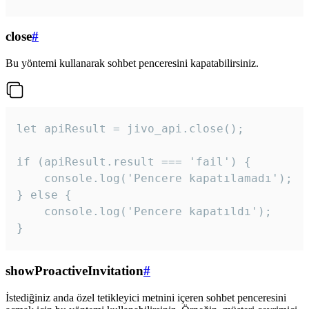
close
#
Bu yöntemi kullanarak sohbet penceresini kapatabilirsiniz.
let apiResult = jivo_api.close();

if (apiResult.result === 'fail') {

    console.log('Pencere kapatılamadı');

} else {

    console.log('Pencere kapatıldı');

}
showProactiveInvitation
#
İstediğiniz anda özel tetikleyici metnini içeren sohbet penceresini