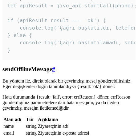
let apiResult = jivo_api.startCall(phone);

if (apiResult.result === 'ok') {

    console.log('Çağrı başlatıldı, telefon 
} else {

    console.log('Çağrı başlatılamadı, sebeb
}
sendOfflineMessage
#
Bu yöntem ile, direkt olarak bir çevrimdışı mesaj gönderebilirsiniz.
Eğer değişkenler doğru tanımlandıysa {result: 'ok'} döner.
Hata durumunda {result: 'fail', error: errReason} döner, errReason
gönderdiğiniz parametrelere dair hata mesajıdır, ya da neden
çevrimdışı mesajın iletilemediğidir.
Alan adı
Tür
Açıklama
name
string
Ziyaretçinin adı
email
string
Ziyaretçinin e-posta adresi