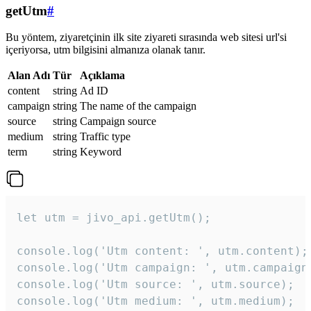
getUtm
#
Bu yöntem, ziyaretçinin ilk site ziyareti sırasında web sitesi url'si
içeriyorsa, utm bilgisini almanıza olanak tanır.
Alan Adı
Tür
Açıklama
content
string
Ad ID
campaign
string
The name of the campaign
source
string
Campaign source
medium
string
Traffic type
term
string
Keyword
let utm = jivo_api.getUtm();

console.log('Utm content: ', utm.content);

console.log('Utm campaign: ', utm.campaign)
console.log('Utm source: ', utm.source);

console.log('Utm medium: ', utm.medium);
