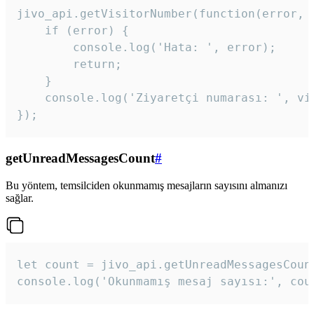
jivo_api.getVisitorNumber(function(error, v
    if (error) {

        console.log('Hata: ', error);

        return;

    }  

    console.log('Ziyaretçi numarası: ', vis
});
getUnreadMessagesCount
#
Bu yöntem, temsilciden okunmamış mesajların sayısını almanızı
sağlar.
let count = jivo_api.getUnreadMessagesCount
console.log('Okunmamış mesaj sayısı:', cou