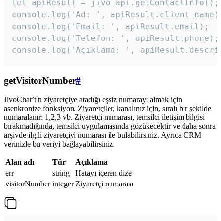
let apiResult = jivo_api.getContactInfo();

console.log('Ad: ', apiResult.client_name);
console.log('Email: ', apiResult.email);

console.log('Telefon: ', apiResult.phone);

console.log('Açıklama: ', apiResult.descri
getVisitorNumber
#
JivoChat’tin ziyaretçiye atadığı eşsiz numarayı almak için
asenkronize fonksiyon. Ziyaretçiler, kanalınız için, sıralı bir şekilde
numaralanır: 1,2,3 vb. Ziyaretçi numarası, temsilci iletişim bilgisi
bırakmadığında, temsilci uygulamasında gözükecektir ve daha sonra
arşivde ilgili ziyaretçiyi numarası ile bulabilirsiniz. Ayrıca CRM
verinizle bu veriyi bağlayabilirsiniz.
Alan adı
Tür
Açıklama
err
string
Hatayı içeren dize
visitorNumber
integer
Ziyaretçi numarası