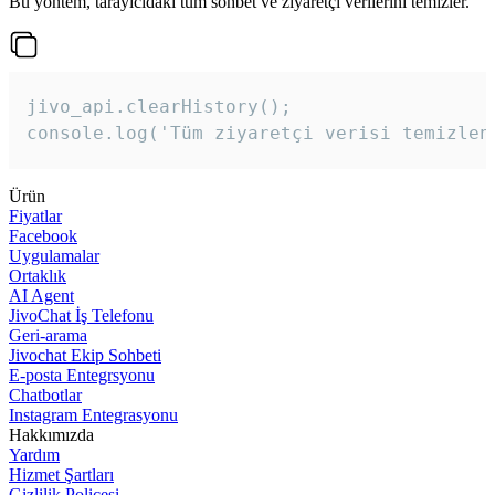
Bu yöntem, tarayıcıdaki tüm sohbet ve ziyaretçi verilerini temizler.
jivo_api.clearHistory();

console.log('Tüm ziyaretçi verisi temizlen
Ürün
Fiyatlar
Facebook
Uygulamalar
Ortaklık
AI Agent
JivoChat İş Telefonu
Geri-arama
Jivochat Ekip Sohbeti
E-posta Entegrsyonu
Chatbotlar
Instagram Entegrasyonu
Hakkımızda
Yardım
Hizmet Şartları
Gizlilik Poliçesi