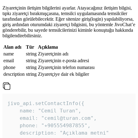
Ziyaretçinin iletişim bilgilerini ayarlar. Atayacağınız iletişim bilgisi,
tıpkı ziyaretçi bırakmışçasına, temsilci uygulamasında temsilciler
tarafından görülebilecektir. Eğer sitenize giriş(login) yapılabiliyorsa,
giriş ardından oturumdaki ziyaretçi bilgisini, bu yöntemle JivoChat’e
gönderebilir, bu sayede temsilcilerinizi kiminle konuştuğu hakkında
bilgilendirebilirsiniz.
Alan adı
Tür
Açıklama
name
string
Ziyaretçinin adı
email
string
Ziyaretçinin e-posta adresi
phone
string
Ziyaretçinin telefon numarası
description
string
Ziyaretçiye dair ek bilgiler
jivo_api.setContactInfo({

    name: "Cemil Turan",

    email: "cemil@turan.com",

    phone: "+905554987855",

    description: "Açıklama metni"
