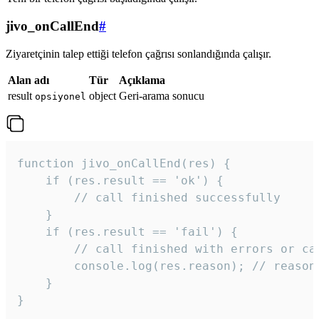
jivo_onCallEnd
#
Ziyaretçinin talep ettiği telefon çağrısı sonlandığında çalışır.
Alan adı
Tür
Açıklama
result
object
Geri-arama sonucu
opsiyonel
function jivo_onCallEnd(res) {

    if (res.result == 'ok') {

        // call finished successfully

    }

    if (res.result == 'fail') {

        // call finished with errors or can
        console.log(res.reason); // reason 
    }

} 