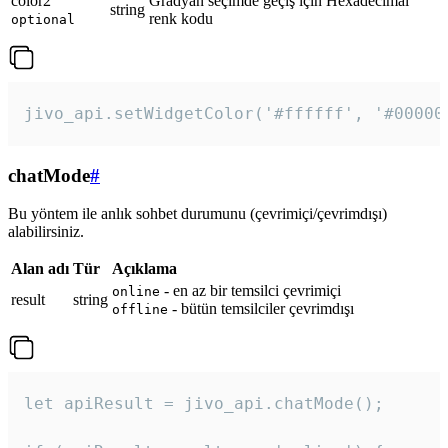
color2
Gradyan seçimde geçiş için Hexadecimal
string
renk kodu
optional
jivo_api.setWidgetColor('#ffffff', '#00000
chatMode
#
Bu yöntem ile anlık sohbet durumunu (çevrimiçi/çevrimdışı)
alabilirsiniz.
Alan adı
Tür
Açıklama
- en az bir temsilci çevrimiçi
online
result
string
- bütün temsilciler çevrimdışı
offline
let apiResult = jivo_api.chatMode();
