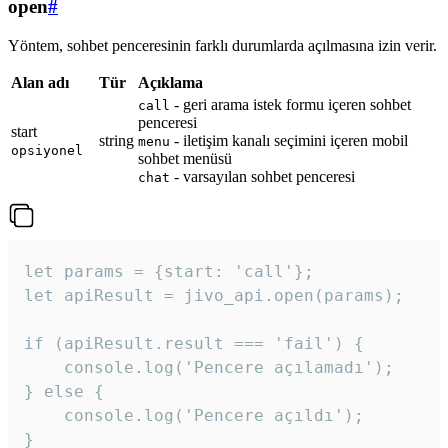
open
#
Yöntem, sohbet penceresinin farklı durumlarda açılmasına izin verir.
Alan adı
Tür
Açıklama
- geri arama istek formu içeren sohbet
call
penceresi
start
string
- iletişim kanalı seçimini içeren mobil
menu
opsiyonel
sohbet menüsü
- varsayılan sohbet penceresi
chat
let params = {start: 'call'};

let apiResult = jivo_api.open(params);

if (apiResult.result === 'fail') {

    console.log('Pencere açılamadı');

} else {

    console.log('Pencere açıldı');

}