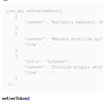
jivo_api.setCustomData([

    {

        "content": "Kullanıcı bakiyesi: 56T
    },

    {

        "content": "Müşteri profiline git",
        "link": "..."

    },

    {

        "title": "Eylemler",

        "content": "İletişim bilgisi ekle",
        "link": "..."

    }

 ]); 
setUserToken
#