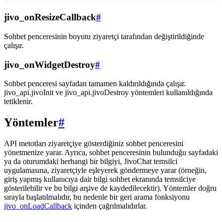
jivo_onResizeCallback
#
Sohbet penceresinin boyutu ziyaretçi tarafından değiştirildiğinde
çalışır.
jivo_onWidgetDestroy
#
Sohbet penceresi sayfadan tamamen kaldırıldığında çalışır.
jivo_api.jivoInit ve jivo_api.jivoDestroy yöntemleri kullanıldığında
tetiklenir.
Yöntemler
#
API metotları ziyaretçiye gösterdiğiniz sohbet penceresini
yönetmenize yarar. Ayrıca, sohbet penceresinin bulunduğu sayfadaki
ya da oturumdaki herhangi bir bilgiyi, JivoChat temsilci
uygulamasına, ziyaretçiyle eşleyerek göndermeye yarar (örneğin,
giriş yapmış kullanıcıya dair bilgi sohbet ekranında temsilciye
gösterilebilir ve bu bilgi arşive de kaydedilecektir). Yöntemler doğru
sırayla başlatılmalıdır, bu nedenle bir geri arama fonksiyonu
jivo_onLoadCallback
içinden çağrılmalıdırlar.