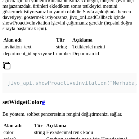
açmak için bu yöntemi kullanabilirsiniz. Örneğin, müşteri çevrimiçi
mağazanızdaki ürünleri ekledikten sonra tetikleyici metnini
göstermek istiyorsanız bu yararlı olabilir. Sayfa açıldığında hemen
davetiyeyi göstermek istiyorsanız, jivo_onLoadCallback içinde
showProactiveInvitation işlevini çağırmanız gerekir (hepsini doğru
sırayla başlatmak için).
Alan adı
Tür
Açıklama
invitation_text
string
Tetikleyici metni
department_id
number
Departman id
opsiyonel
jivo_api.showProactiveInvitation("Merhaba,
setWidgetColor
#
Bu yöntem, sohbet penceresinin rengini değiştirmenizi sağlar.
Alan adı
Tür
Açıklama
color
string
Hexadecimal renk kodu