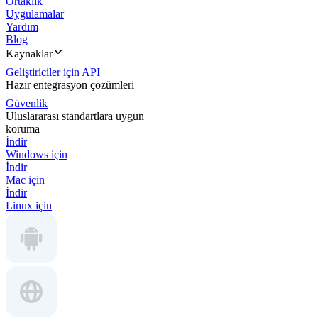
Ortaklık
Uygulamalar
Yardım
Blog
Kaynaklar
Geliştiriciler için API
Hazır entegrasyon çözümleri
Güvenlik
Uluslararası standartlara uygun
koruma
İndir
Windows için
İndir
Mac için
İndir
Linux için