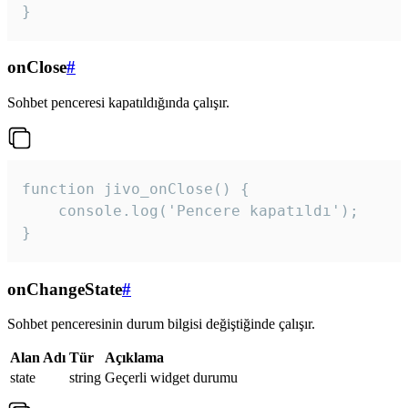
}
onClose
#
Sohbet penceresi kapatıldığında çalışır.
function jivo_onClose() {

    console.log('Pencere kapatıldı');

}
onChangeState
#
Sohbet penceresinin durum bilgisi değiştiğinde çalışır.
Alan Adı
Tür
Açıklama
state
string
Geçerli widget durumu