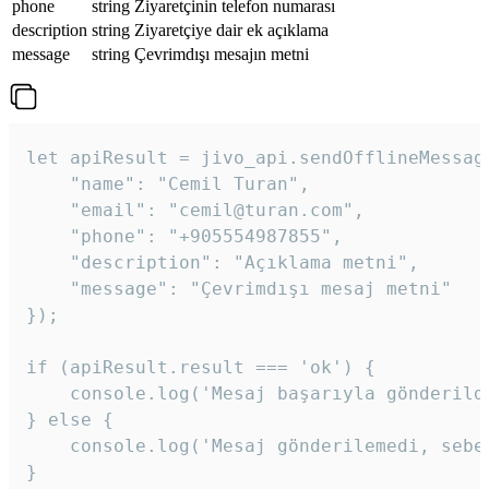
phone
string
Ziyaretçinin telefon numarası
description
string
Ziyaretçiye dair ek açıklama
message
string
Çevrimdışı mesajın metni
let apiResult = jivo_api.sendOfflineMessage
    "name": "Cemil Turan",

    "email": "cemil@turan.com",

    "phone": "+905554987855",

    "description": "Açıklama metni",

    "message": "Çevrimdışı mesaj metni"

});

if (apiResult.result === 'ok') {

    console.log('Mesaj başarıyla gönderildi
} else {

    console.log('Mesaj gönderilemedi, sebeb
}