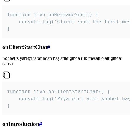
function jivo_onMessageSent() {

    console.log('Client sent the first mess
}
onClientStartChat
#
Sohbet ziyaretçi tarafından başlatıldığında (ilk mesajı o attığında)
çalışır.
function jivo_onClientStartChat() {

    console.log('Ziyaretçi yeni sohbet başl
}
onIntroduction
#