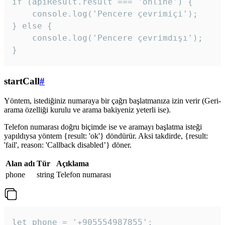
if (apiResult.result === 'online') {

    console.log('Pencere çevrimiçi');

} else {

    console.log('Pencere çevrimdışı');

}
startCall
#
Yöntem, istediğiniz numaraya bir çağrı başlatmanıza izin verir (Geri-
arama özelliği kurulu ve arama bakiyeniz yeterli ise).
Telefon numarası doğru biçimde ise ve aramayı başlatma isteği
yapıldıysa yöntem {result: 'ok'} döndürür. Aksi takdirde, {result:
'fail', reason: 'Callback disabled’} döner.
Alan adı
Tür
Açıklama
phone
string
Telefon numarası
let phone = '+905554987855';
