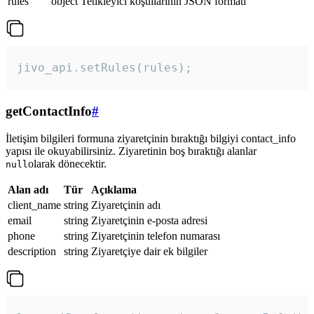
rules
object
Tetikleyici koşullarının JSON formatı
jivo_api.setRules(rules); 
getContactInfo
#
İletişim bilgileri formuna ziyaretçinin bıraktığı bilgiyi contact_info
yapısı ile okuyabilirsiniz. Ziyaretinin boş bıraktığı alanlar
olarak dönecektir.
null
Alan adı
Tür
Açıklama
client_name
string
Ziyaretçinin adı
email
string
Ziyaretçinin e-posta adresi
phone
string
Ziyaretçinin telefon numarası
description
string
Ziyaretçiye dair ek bilgiler