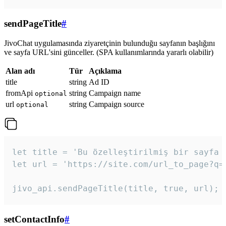
sendPageTitle
#
JivoChat uygulamasında ziyaretçinin bulunduğu sayfanın başlığını
ve sayfa URL'sini günceller. (SPA kullanımlarında yararlı olabilir)
Alan adı
Tür
Açıklama
title
string
Ad ID
fromApi
string
Campaign name
optional
url
string
Campaign source
optional
let title = 'Bu özelleştirilmiş bir sayfa b
let url = 'https://site.com/url_to_page?q=p
jivo_api.sendPageTitle(title, true, url);
setContactInfo
#