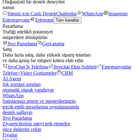
Olağanüstü bir destek deneyimi
sunun
Siteniz için Canlı Destek
Chatbotlar
WhatsApp
Instagram
Entegrasyonu
Telegram
Tüm kanallar
Pazarlama
Trafiği nitelikli potansiyel
müşterilere dönüştürün
Jivo Pazarlama
Geri-arama
Satış
Daha fazla satış, daha yüksek sipariş tutarları
ve daha geniş bir müşteri kitlesi elde edin
JivoChat İş Telefonu
Jivochat Ekip Sohbeti
Entegrasyonlar
Telefon+
Video Görüşmeler
CRM
AI Agent
Sık sorulan soruları
otomatik olarak yanıtlayın
WhatsApp
Satışlarınızı artırın ve müşterilerinizin
tercih ettiği mesajlaşma uygulamasında
destek sağlayın
Jivo Pazarlama
Ziyaretçileriniz siteyi terk etmeden
önce ilgilerini çekin
Fiyatlar