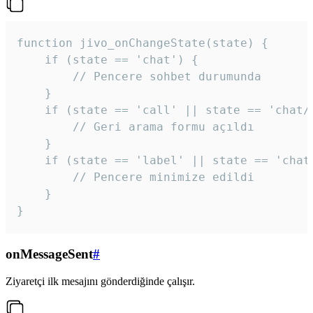
function jivo_onChangeState(state) {

    if (state == 'chat') {

        // Pencere sohbet durumunda

    }

    if (state == 'call' || state == 'chat/c
        // Geri arama formu açıldı

    }

    if (state == 'label' || state == 'chat/
        // Pencere minimize edildi

    }

}
onMessageSent
#
Ziyaretçi ilk mesajını gönderdiğinde çalışır.