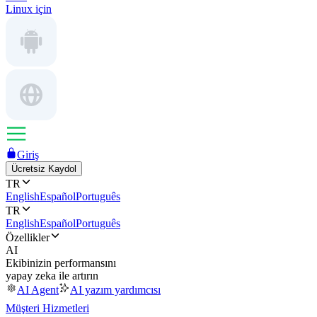
Linux için
Giriş
Ücretsiz Kaydol
TR
English
Español
Português
TR
English
Español
Português
Özellikler
AI
Ekibinizin performansını
yapay zeka ile artırın
AI Agent
AI yazım yardımcısı
Müşteri Hizmetleri