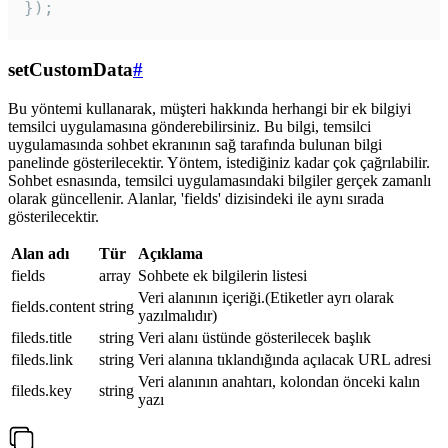
});
setCustomData
#
Bu yöntemi kullanarak, müşteri hakkında herhangi bir ek bilgiyi
temsilci uygulamasına gönderebilirsiniz. Bu bilgi, temsilci
uygulamasında sohbet ekranının sağ tarafında bulunan bilgi
panelinde gösterilecektir. Yöntem, istediğiniz kadar çok çağrılabilir.
Sohbet esnasında, temsilci uygulamasındaki bilgiler gerçek zamanlı
olarak güncellenir. Alanlar, 'fields' dizisindeki ile aynı sırada
gösterilecektir.
Alan adı
Tür
Açıklama
fields
array
Sohbete ek bilgilerin listesi
Veri alanının içeriği.(Etiketler ayrı olarak
fields.content
string
yazılmalıdır)
fileds.title
string
Veri alanı üstünde gösterilecek başlık
fileds.link
string
Veri alanına tıklandığında açılacak URL adresi
Veri alanının anahtarı, kolondan önceki kalın
fileds.key
string
yazı