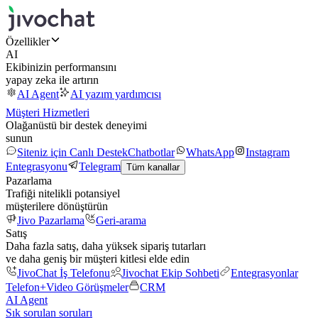
Özellikler
AI
Ekibinizin performansını
yapay zeka ile artırın
AI Agent
AI yazım yardımcısı
Müşteri Hizmetleri
Olağanüstü bir destek deneyimi
sunun
Siteniz için Canlı Destek
Chatbotlar
WhatsApp
Instagram
Entegrasyonu
Telegram
Tüm kanallar
Pazarlama
Trafiği nitelikli potansiyel
müşterilere dönüştürün
Jivo Pazarlama
Geri-arama
Satış
Daha fazla satış, daha yüksek sipariş tutarları
ve daha geniş bir müşteri kitlesi elde edin
JivoChat İş Telefonu
Jivochat Ekip Sohbeti
Entegrasyonlar
Telefon+
Video Görüşmeler
CRM
AI Agent
Sık sorulan soruları