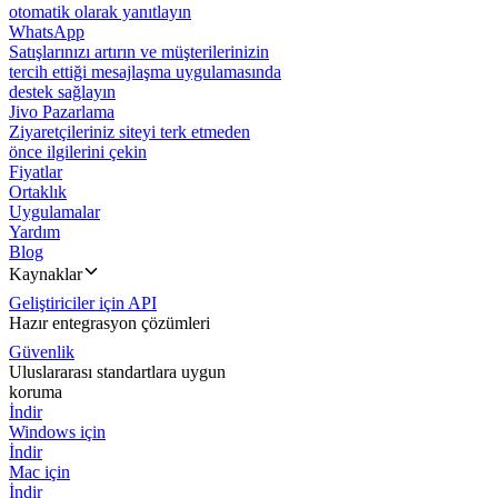
otomatik olarak yanıtlayın
WhatsApp
Satışlarınızı artırın ve müşterilerinizin
tercih ettiği mesajlaşma uygulamasında
destek sağlayın
Jivo Pazarlama
Ziyaretçileriniz siteyi terk etmeden
önce ilgilerini çekin
Fiyatlar
Ortaklık
Uygulamalar
Yardım
Blog
Kaynaklar
Geliştiriciler için API
Hazır entegrasyon çözümleri
Güvenlik
Uluslararası standartlara uygun
koruma
İndir
Windows için
İndir
Mac için
İndir