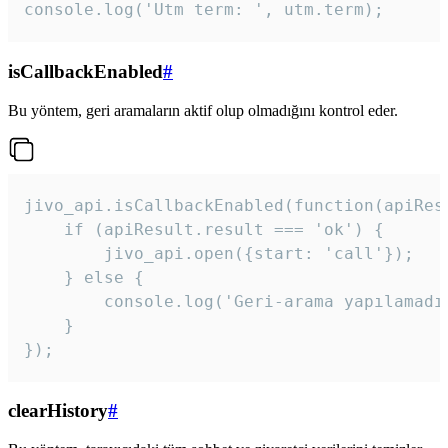
console.log('Utm term: ', utm.term);
isCallbackEnabled
#
Bu yöntem, geri aramaların aktif olup olmadığını kontrol eder.
jivo_api.isCallbackEnabled(function(apiResu
    if (apiResult.result === 'ok') {

        jivo_api.open({start: 'call'});

    } else {

        console.log('Geri-arama yapılamadı
    }

}); 
clearHistory
#