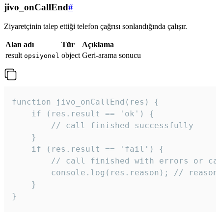
jivo_onCallEnd
#
Ziyaretçinin talep ettiği telefon çağrısı sonlandığında çalışır.
Alan adı
Tür
Açıklama
result
object
Geri-arama sonucu
opsiyonel
function jivo_onCallEnd(res) {

    if (res.result == 'ok') {

        // call finished successfully

    }

    if (res.result == 'fail') {

        // call finished with errors or can
        console.log(res.reason); // reason 
    }

} 