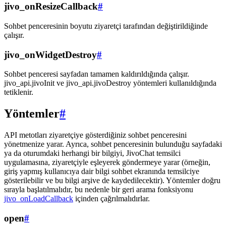
jivo_onResizeCallback
#
Sohbet penceresinin boyutu ziyaretçi tarafından değiştirildiğinde
çalışır.
jivo_onWidgetDestroy
#
Sohbet penceresi sayfadan tamamen kaldırıldığında çalışır.
jivo_api.jivoInit ve jivo_api.jivoDestroy yöntemleri kullanıldığında
tetiklenir.
Yöntemler
#
API metotları ziyaretçiye gösterdiğiniz sohbet penceresini
yönetmenize yarar. Ayrıca, sohbet penceresinin bulunduğu sayfadaki
ya da oturumdaki herhangi bir bilgiyi, JivoChat temsilci
uygulamasına, ziyaretçiyle eşleyerek göndermeye yarar (örneğin,
giriş yapmış kullanıcıya dair bilgi sohbet ekranında temsilciye
gösterilebilir ve bu bilgi arşive de kaydedilecektir). Yöntemler doğru
sırayla başlatılmalıdır, bu nedenle bir geri arama fonksiyonu
jivo_onLoadCallback
içinden çağrılmalıdırlar.
open
#