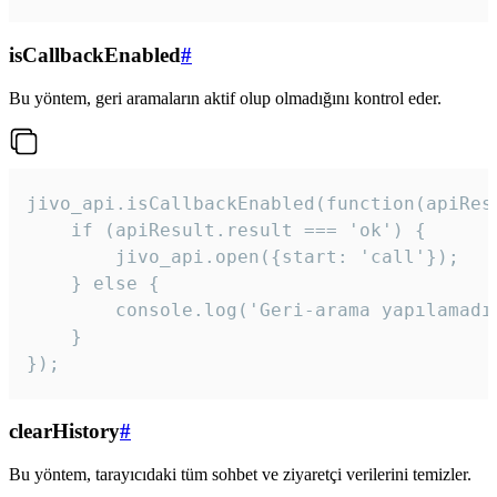
isCallbackEnabled
#
Bu yöntem, geri aramaların aktif olup olmadığını kontrol eder.
jivo_api.isCallbackEnabled(function(apiResu
    if (apiResult.result === 'ok') {

        jivo_api.open({start: 'call'});

    } else {

        console.log('Geri-arama yapılamadı
    }

}); 
clearHistory
#
Bu yöntem, tarayıcıdaki tüm sohbet ve ziyaretçi verilerini temizler.