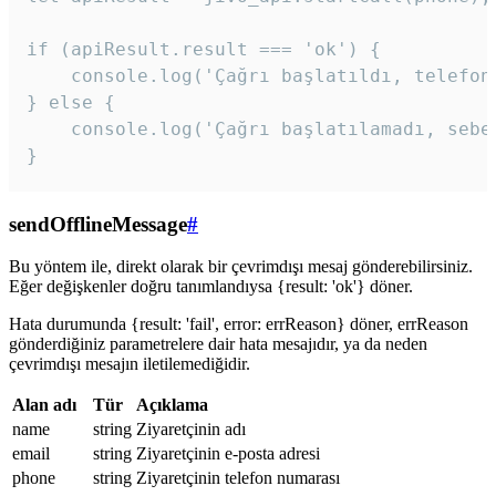
if (apiResult.result === 'ok') {

    console.log('Çağrı başlatıldı, telefon 
} else {

    console.log('Çağrı başlatılamadı, sebeb
}
sendOfflineMessage
#
Bu yöntem ile, direkt olarak bir çevrimdışı mesaj gönderebilirsiniz.
Eğer değişkenler doğru tanımlandıysa {result: 'ok'} döner.
Hata durumunda {result: 'fail', error: errReason} döner, errReason
gönderdiğiniz parametrelere dair hata mesajıdır, ya da neden
çevrimdışı mesajın iletilemediğidir.
Alan adı
Tür
Açıklama
name
string
Ziyaretçinin adı
email
string
Ziyaretçinin e-posta adresi
phone
string
Ziyaretçinin telefon numarası