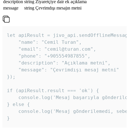
description
string
Ziyaretçiye dair ek açıklama
message
string
Çevrimdışı mesajın metni
let apiResult = jivo_api.sendOfflineMessage
    "name": "Cemil Turan",

    "email": "cemil@turan.com",

    "phone": "+905554987855",

    "description": "Açıklama metni",

    "message": "Çevrimdışı mesaj metni"

});

if (apiResult.result === 'ok') {

    console.log('Mesaj başarıyla gönderildi
} else {

    console.log('Mesaj gönderilemedi, sebeb
}