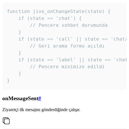
function jivo_onChangeState(state) {

    if (state == 'chat') {

        // Pencere sohbet durumunda

    }

    if (state == 'call' || state == 'chat/c
        // Geri arama formu açıldı

    }

    if (state == 'label' || state == 'chat/
        // Pencere minimize edildi

    }

}
onMessageSent
#
Ziyaretçi ilk mesajını gönderdiğinde çalışır.