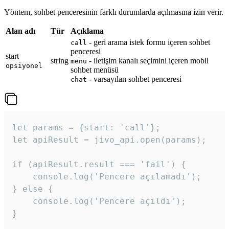
Yöntem, sohbet penceresinin farklı durumlarda açılmasına izin verir.
Alan adı
Tür
Açıklama
- geri arama istek formu içeren sohbet
call
penceresi
start
string
- iletişim kanalı seçimini içeren mobil
menu
opsiyonel
sohbet menüsü
- varsayılan sohbet penceresi
chat
let params = {start: 'call'};

let apiResult = jivo_api.open(params);

if (apiResult.result === 'fail') {

    console.log('Pencere açılamadı');

} else {

    console.log('Pencere açıldı');

}