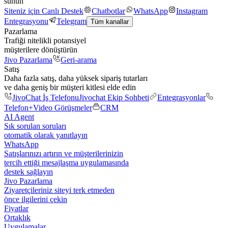
sunun
Siteniz için Canlı Destek
Chatbotlar
WhatsApp
Instagram
Entegrasyonu
Telegram
Tüm kanallar
Pazarlama
Trafiği nitelikli potansiyel
müşterilere dönüştürün
Jivo Pazarlama
Geri-arama
Satış
Daha fazla satış, daha yüksek sipariş tutarları
ve daha geniş bir müşteri kitlesi elde edin
JivoChat İş Telefonu
Jivochat Ekip Sohbeti
Entegrasyonlar
Telefon+
Video Görüşmeler
CRM
AI Agent
Sık sorulan soruları
otomatik olarak yanıtlayın
WhatsApp
Satışlarınızı artırın ve müşterilerinizin
tercih ettiği mesajlaşma uygulamasında
destek sağlayın
Jivo Pazarlama
Ziyaretçileriniz siteyi terk etmeden
önce ilgilerini çekin
Fiyatlar
Ortaklık
Uygulamalar