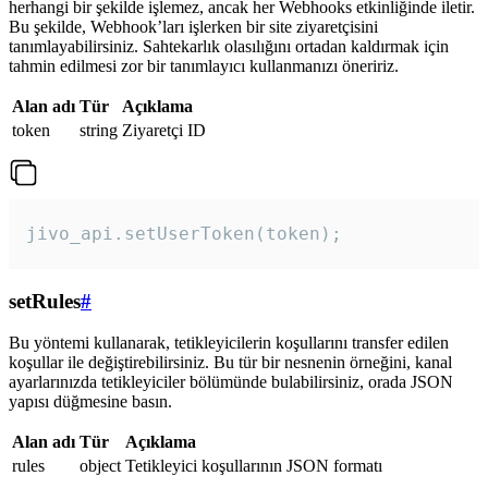
herhangi bir şekilde işlemez, ancak her Webhooks etkinliğinde iletir.
Bu şekilde, Webhook’ları işlerken bir site ziyaretçisini
tanımlayabilirsiniz. Sahtekarlık olasılığını ortadan kaldırmak için
tahmin edilmesi zor bir tanımlayıcı kullanmanızı öneririz.
Alan adı
Tür
Açıklama
token
string
Ziyaretçi ID
jivo_api.setUserToken(token);
setRules
#
Bu yöntemi kullanarak, tetikleyicilerin koşullarını transfer edilen
koşullar ile değiştirebilirsiniz. Bu tür bir nesnenin örneğini, kanal
ayarlarınızda tetikleyiciler bölümünde bulabilirsiniz, orada JSON
yapısı düğmesine basın.
Alan adı
Tür
Açıklama
rules
object
Tetikleyici koşullarının JSON formatı