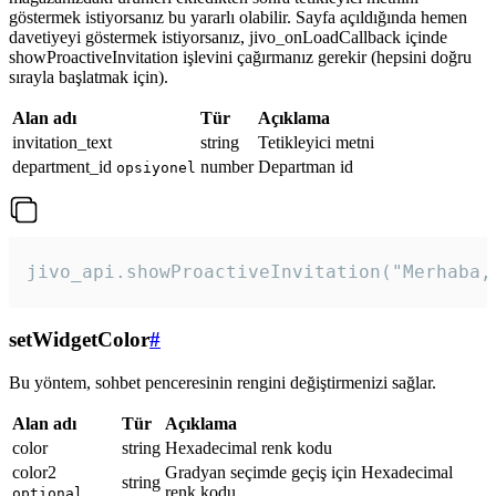
göstermek istiyorsanız bu yararlı olabilir. Sayfa açıldığında hemen
davetiyeyi göstermek istiyorsanız, jivo_onLoadCallback içinde
showProactiveInvitation işlevini çağırmanız gerekir (hepsini doğru
sırayla başlatmak için).
Alan adı
Tür
Açıklama
invitation_text
string
Tetikleyici metni
department_id
number
Departman id
opsiyonel
jivo_api.showProactiveInvitation("Merhaba,
setWidgetColor
#
Bu yöntem, sohbet penceresinin rengini değiştirmenizi sağlar.
Alan adı
Tür
Açıklama
color
string
Hexadecimal renk kodu
color2
Gradyan seçimde geçiş için Hexadecimal
string
renk kodu
optional