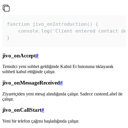
function jivo_onIntroduction() {

    console.log('Client entered contact det
}
jivo_onAccept
#
Temsilci yeni sohbet geldiğinde Kabul Et butonuna tıklayarak
sohbeti kabul ettiğinde çalışır.
jivo_onMessageReceived
#
Ziyaretçiden yeni mesaj alındığında çalışır. Sadece customLabel ile
çalışır.
jivo_onCallStart
#
Yeni bir telefon çağrısı başladığında çalışır.