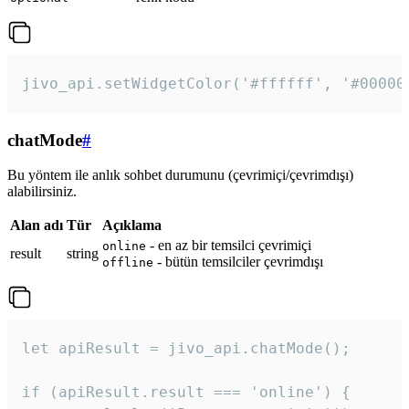
jivo_api.setWidgetColor('#ffffff', '#00000
chatMode
#
Bu yöntem ile anlık sohbet durumunu (çevrimiçi/çevrimdışı)
alabilirsiniz.
Alan adı
Tür
Açıklama
- en az bir temsilci çevrimiçi
online
result
string
- bütün temsilciler çevrimdışı
offline
let apiResult = jivo_api.chatMode();

if (apiResult.result === 'online') {
