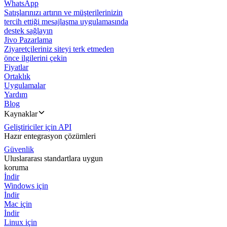
WhatsApp
Satışlarınızı artırın ve müşterilerinizin
tercih ettiği mesajlaşma uygulamasında
destek sağlayın
Jivo Pazarlama
Ziyaretçileriniz siteyi terk etmeden
önce ilgilerini çekin
Fiyatlar
Ortaklık
Uygulamalar
Yardım
Blog
Kaynaklar
Geliştiriciler için API
Hazır entegrasyon çözümleri
Güvenlik
Uluslararası standartlara uygun
koruma
İndir
Windows için
İndir
Mac için
İndir
Linux için