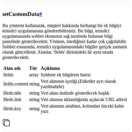
setCustomData
#
Bu yöntemi kullanarak, müşteri hakkında herhangi bir ek bilgiyi
temsilci uygulamasına gönderebilirsiniz. Bu bilgi, temsilci
uygulamasında sohbet ekranının sağ tarafında bulunan bilgi
panelinde gösterilecektir. Yöntem, istediğiniz kadar çok çağrılabilir.
Sohbet esnasında, temsilci uygulamasındaki bilgiler gerçek zamanlı
olarak güncellenir. Alanlar, 'fields' dizisindeki ile aynı sırada
gösterilecektir.
Alan adı
Tür
Açıklama
fields
array
Sohbete ek bilgilerin listesi
Veri alanının içeriği.(Etiketler ayrı olarak
fields.content
string
yazılmalıdır)
fileds.title
string
Veri alanı üstünde gösterilecek başlık
fileds.link
string
Veri alanına tıklandığında açılacak URL adresi
Veri alanının anahtarı, kolondan önceki kalın
fileds.key
string
yazı