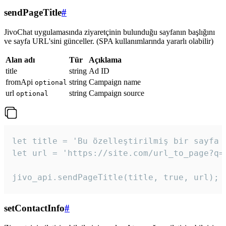
sendPageTitle
#
JivoChat uygulamasında ziyaretçinin bulunduğu sayfanın başlığını
ve sayfa URL'sini günceller. (SPA kullanımlarında yararlı olabilir)
Alan adı
Tür
Açıklama
title
string
Ad ID
fromApi
string
Campaign name
optional
url
string
Campaign source
optional
let title = 'Bu özelleştirilmiş bir sayfa b
let url = 'https://site.com/url_to_page?q=p
jivo_api.sendPageTitle(title, true, url);
setContactInfo
#