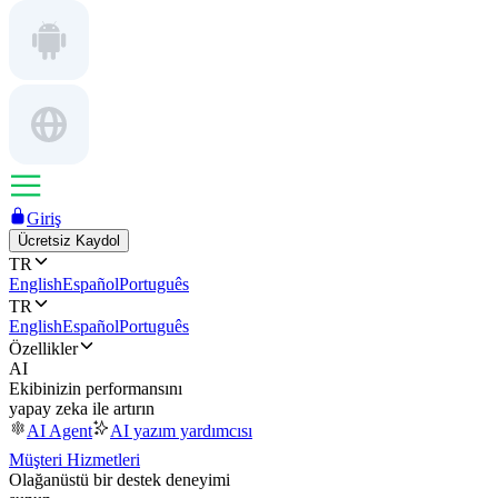
Giriş
Ücretsiz Kaydol
TR
English
Español
Português
TR
English
Español
Português
Özellikler
AI
Ekibinizin performansını
yapay zeka ile artırın
AI Agent
AI yazım yardımcısı
Müşteri Hizmetleri
Olağanüstü bir destek deneyimi