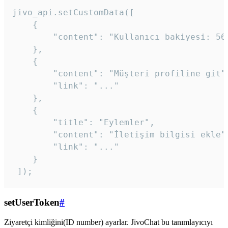
jivo_api.setCustomData([

    {

        "content": "Kullanıcı bakiyesi: 56T
    },

    {

        "content": "Müşteri profiline git",
        "link": "..."

    },

    {

        "title": "Eylemler",

        "content": "İletişim bilgisi ekle",
        "link": "..."

    }

 ]); 
setUserToken
#
Ziyaretçi kimliğini(ID number) ayarlar. JivoChat bu tanımlayıcıyı