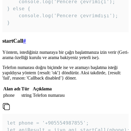
    console.log('Pencere çevrimiçi');

} else {

    console.log('Pencere çevrimdışı');

}
startCall
#
Yöntem, istediğiniz numaraya bir çağrı başlatmanıza izin verir (Geri-
arama özelliği kurulu ve arama bakiyeniz yeterli ise).
Telefon numarası doğru biçimde ise ve aramayı başlatma isteği
yapıldıysa yöntem {result: 'ok'} döndürür. Aksi takdirde, {result:
'fail', reason: 'Callback disabled’} döner.
Alan adı
Tür
Açıklama
phone
string
Telefon numarası
let phone = '+905554987855';

let apiResult = jivo_api.startCall(phone);
