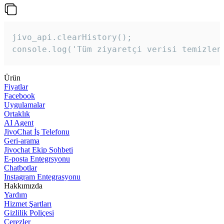
jivo_api.clearHistory();

console.log('Tüm ziyaretçi verisi temizlen
Ürün
Fiyatlar
Facebook
Uygulamalar
Ortaklık
AI Agent
JivoChat İş Telefonu
Geri-arama
Jivochat Ekip Sohbeti
E-posta Entegrsyonu
Chatbotlar
Instagram Entegrasyonu
Hakkımızda
Yardım
Hizmet Şartları
Gizlilik Poliçesi
Çerezler