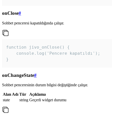
onClose
#
Sohbet penceresi kapatıldığında çalışır.
function jivo_onClose() {

    console.log('Pencere kapatıldı');

}
onChangeState
#
Sohbet penceresinin durum bilgisi değiştiğinde çalışır.
Alan Adı
Tür
Açıklama
state
string
Geçerli widget durumu