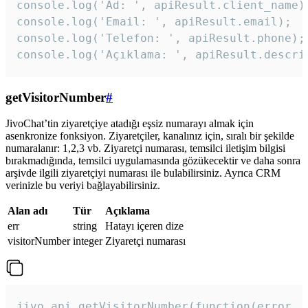
console.log('Ad: ', apiResult.client_name);
console.log('Email: ', apiResult.email);

console.log('Telefon: ', apiResult.phone);

console.log('Açıklama: ', apiResult.descri
getVisitorNumber
#
JivoChat’tin ziyaretçiye atadığı eşsiz numarayı almak için
asenkronize fonksiyon. Ziyaretçiler, kanalınız için, sıralı bir şekilde
numaralanır: 1,2,3 vb. Ziyaretçi numarası, temsilci iletişim bilgisi
bırakmadığında, temsilci uygulamasında gözükecektir ve daha sonra
arşivde ilgili ziyaretçiyi numarası ile bulabilirsiniz. Ayrıca CRM
verinizle bu veriyi bağlayabilirsiniz.
Alan adı
Tür
Açıklama
err
string
Hatayı içeren dize
visitorNumber
integer
Ziyaretçi numarası
jivo_api.getVisitorNumber(function(error, v