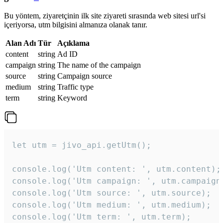
Bu yöntem, ziyaretçinin ilk site ziyareti sırasında web sitesi url'si
içeriyorsa, utm bilgisini almanıza olanak tanır.
Alan Adı
Tür
Açıklama
content
string
Ad ID
campaign
string
The name of the campaign
source
string
Campaign source
medium
string
Traffic type
term
string
Keyword
let utm = jivo_api.getUtm();

console.log('Utm content: ', utm.content);

console.log('Utm campaign: ', utm.campaign)
console.log('Utm source: ', utm.source);

console.log('Utm medium: ', utm.medium);

console.log('Utm term: ', utm.term);