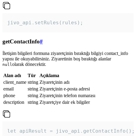
jivo_api.setRules(rules); 
getContactInfo
#
İletişim bilgileri formuna ziyaretçinin bıraktığı bilgiyi contact_info
yapısı ile okuyabilirsiniz. Ziyaretinin boş bıraktığı alanlar
olarak dönecektir.
null
Alan adı
Tür
Açıklama
client_name
string
Ziyaretçinin adı
email
string
Ziyaretçinin e-posta adresi
phone
string
Ziyaretçinin telefon numarası
description
string
Ziyaretçiye dair ek bilgiler
let apiResult = jivo_api.getContactInfo();
