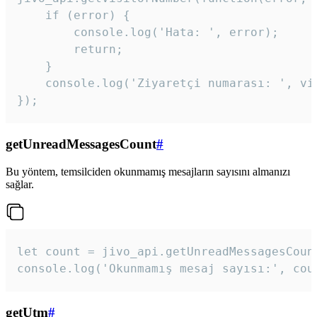
    if (error) {

        console.log('Hata: ', error);

        return;

    }  

    console.log('Ziyaretçi numarası: ', vis
});
getUnreadMessagesCount
#
Bu yöntem, temsilciden okunmamış mesajların sayısını almanızı
sağlar.
let count = jivo_api.getUnreadMessagesCount
console.log('Okunmamış mesaj sayısı:', cou
getUtm
#