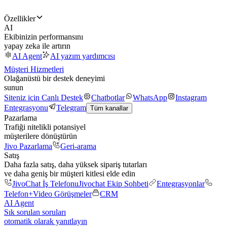
Özellikler
AI
Ekibinizin performansını
yapay zeka ile artırın
AI Agent
AI yazım yardımcısı
Müşteri Hizmetleri
Olağanüstü bir destek deneyimi
sunun
Siteniz için Canlı Destek
Chatbotlar
WhatsApp
Instagram
Entegrasyonu
Telegram
Tüm kanallar
Pazarlama
Trafiği nitelikli potansiyel
müşterilere dönüştürün
Jivo Pazarlama
Geri-arama
Satış
Daha fazla satış, daha yüksek sipariş tutarları
ve daha geniş bir müşteri kitlesi elde edin
JivoChat İş Telefonu
Jivochat Ekip Sohbeti
Entegrasyonlar
Telefon+
Video Görüşmeler
CRM
AI Agent
Sık sorulan soruları
otomatik olarak yanıtlayın