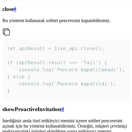
close
#
Bu yöntemi kullanarak sohbet penceresini kapatabilirsiniz.
let apiResult = jivo_api.close();

if (apiResult.result === 'fail') {

    console.log('Pencere kapatılamadı');

} else {

    console.log('Pencere kapatıldı');

}
showProactiveInvitation
#
İstediğiniz anda özel tetikleyici metnini içeren sohbet penceresini
açmak için bu yöntemi kullanabilirsiniz. Örneğin, müşteri çevrimiçi
mağazanızdaki ürünleri ekledikten sonra tetikleyici metnini