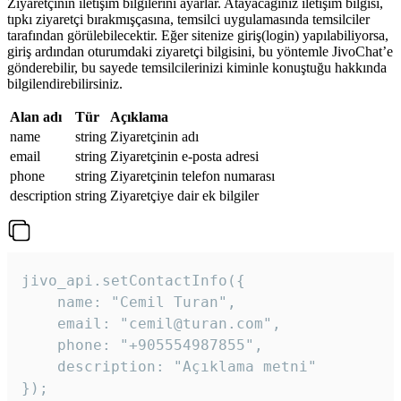
Ziyaretçinin iletişim bilgilerini ayarlar. Atayacağınız iletişim bilgisi,
tıpkı ziyaretçi bırakmışçasına, temsilci uygulamasında temsilciler
tarafından görülebilecektir. Eğer sitenize giriş(login) yapılabiliyorsa,
giriş ardından oturumdaki ziyaretçi bilgisini, bu yöntemle JivoChat’e
gönderebilir, bu sayede temsilcilerinizi kiminle konuştuğu hakkında
bilgilendirebilirsiniz.
Alan adı
Tür
Açıklama
name
string
Ziyaretçinin adı
email
string
Ziyaretçinin e-posta adresi
phone
string
Ziyaretçinin telefon numarası
description
string
Ziyaretçiye dair ek bilgiler
jivo_api.setContactInfo({

    name: "Cemil Turan",

    email: "cemil@turan.com",

    phone: "+905554987855",

    description: "Açıklama metni"

});