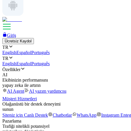
Giriş
Ücretsiz Kaydol
TR
English
Español
Português
TR
English
Español
Português
Özellikler
AI
Ekibinizin performansını
yapay zeka ile artırın
AI Agent
AI yazım yardımcısı
Müşteri Hizmetleri
Olağanüstü bir destek deneyimi
sunun
Siteniz için Canlı Destek
Chatbotlar
WhatsApp
Instagram Ente
Pazarlama
Trafiği nitelikli potansiyel