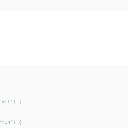
all') {

min') {
