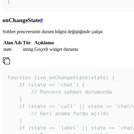
}
onChangeState
#
Sohbet penceresinin durum bilgisi değiştiğinde çalışır.
Alan Adı
Tür
Açıklama
state
string
Geçerli widget durumu
function jivo_onChangeState(state) {

    if (state == 'chat') {

        // Pencere sohbet durumunda

    }

    if (state == 'call' || state == 'chat/c
        // Geri arama formu açıldı

    }

    if (state == 'label' || state == 'chat/