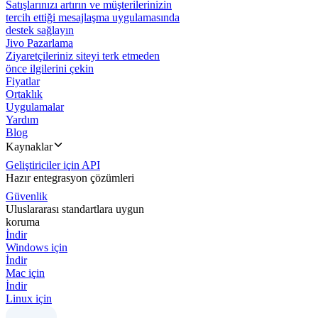
Satışlarınızı artırın ve müşterilerinizin
tercih ettiği mesajlaşma uygulamasında
destek sağlayın
Jivo Pazarlama
Ziyaretçileriniz siteyi terk etmeden
önce ilgilerini çekin
Fiyatlar
Ortaklık
Uygulamalar
Yardım
Blog
Kaynaklar
Geliştiriciler için API
Hazır entegrasyon çözümleri
Güvenlik
Uluslararası standartlara uygun
koruma
İndir
Windows için
İndir
Mac için
İndir
Linux için