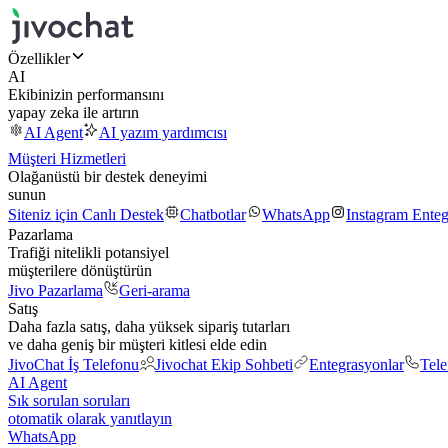
Özellikler
AI
Ekibinizin performansını
yapay zeka ile artırın
AI Agent
AI yazım yardımcısı
Müşteri Hizmetleri
Olağanüstü bir destek deneyimi
sunun
Siteniz için Canlı Destek
Chatbotlar
WhatsApp
Instagram Ente
Pazarlama
Trafiği nitelikli potansiyel
müşterilere dönüştürün
Jivo Pazarlama
Geri-arama
Satış
Daha fazla satış, daha yüksek sipariş tutarları
ve daha geniş bir müşteri kitlesi elde edin
JivoChat İş Telefonu
Jivochat Ekip Sohbeti
Entegrasyonlar
Tel
AI Agent
Sık sorulan soruları
otomatik olarak yanıtlayın
WhatsApp