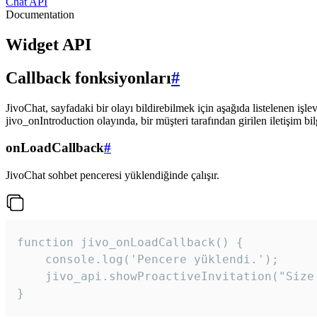
Chat API
Documentation
Widget API
Callback fonksiyonları
#
JivoChat, sayfadaki bir olayı bildirebilmek için aşağıda listelenen işlev
jivo_onIntroduction olayında, bir müşteri tarafından girilen iletişim bilgi
onLoadCallback
#
JivoChat sohbet penceresi yüklendiğinde çalışır.
function jivo_onLoadCallback() {

    console.log('Pencere yüklendi.');

    jivo_api.showProactiveInvitation("Size
}