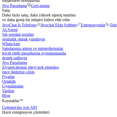
müşterilere dönüştürün
Jivo Pazarlama
Geri-arama
Satış
Daha fazla satış, daha yüksek sipariş tutarları
ve daha geniş bir müşteri kitlesi elde edin
JivoChat İş Telefonu
Jivochat Ekip Sohbeti
Entegrasyonlar
Tel
AI Agent
Sık sorulan soruları
otomatik olarak yanıtlayın
WhatsApp
Satışlarınızı artırın ve müşterilerinizin
tercih ettiği mesajlaşma uygulamasında
destek sağlayın
Jivo Pazarlama
Ziyaretçileriniz siteyi terk etmeden
önce ilgilerini çekin
Fiyatlar
Ortaklık
Uygulamalar
Yardım
Blog
Kaynaklar
Geliştiriciler için API
Hazır entegrasyon çözümleri