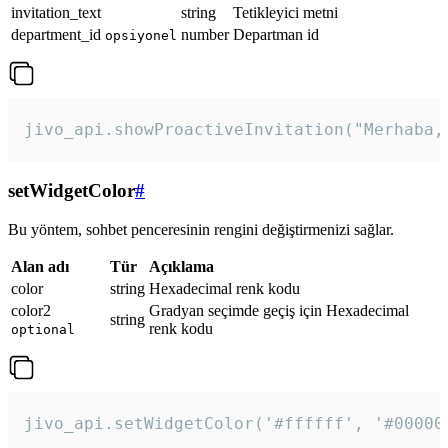
invitation_text
string
Tetikleyici metni
department_id
number
Departman id
opsiyonel
jivo_api.showProactiveInvitation("Merhaba,
setWidgetColor
#
Bu yöntem, sohbet penceresinin rengini değiştirmenizi sağlar.
Alan adı
Tür
Açıklama
color
string
Hexadecimal renk kodu
color2
Gradyan seçimde geçiş için Hexadecimal
string
renk kodu
optional
jivo_api.setWidgetColor('#ffffff', '#00000