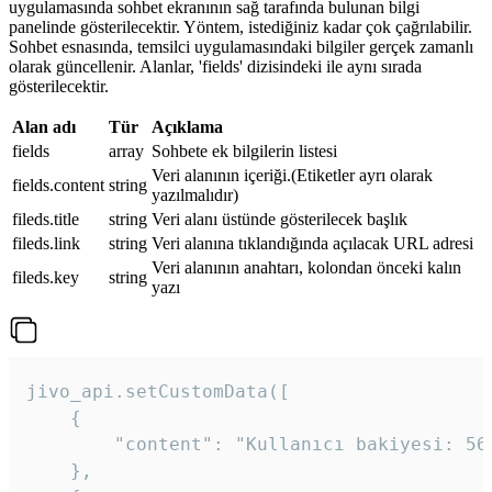
uygulamasında sohbet ekranının sağ tarafında bulunan bilgi
panelinde gösterilecektir. Yöntem, istediğiniz kadar çok çağrılabilir.
Sohbet esnasında, temsilci uygulamasındaki bilgiler gerçek zamanlı
olarak güncellenir. Alanlar, 'fields' dizisindeki ile aynı sırada
gösterilecektir.
Alan adı
Tür
Açıklama
fields
array
Sohbete ek bilgilerin listesi
Veri alanının içeriği.(Etiketler ayrı olarak
fields.content
string
yazılmalıdır)
fileds.title
string
Veri alanı üstünde gösterilecek başlık
fileds.link
string
Veri alanına tıklandığında açılacak URL adresi
Veri alanının anahtarı, kolondan önceki kalın
fileds.key
string
yazı
jivo_api.setCustomData([

    {

        "content": "Kullanıcı bakiyesi: 56T
    },
