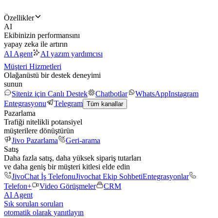
Özellikler
AI
Ekibinizin performansını
yapay zeka ile artırın
AI Agent
AI yazım yardımcısı
Müşteri Hizmetleri
Olağanüstü bir destek deneyimi
sunun
Siteniz için Canlı Destek
Chatbotlar
WhatsApp
Instagram
Entegrasyonu
Telegram
Tüm kanallar
Pazarlama
Trafiği nitelikli potansiyel
müşterilere dönüştürün
Jivo Pazarlama
Geri-arama
Satış
Daha fazla satış, daha yüksek sipariş tutarları
ve daha geniş bir müşteri kitlesi elde edin
JivoChat İş Telefonu
Jivochat Ekip Sohbeti
Entegrasyonlar
Telefon+
Video Görüşmeler
CRM
AI Agent
Sık sorulan soruları
otomatik olarak yanıtlayın