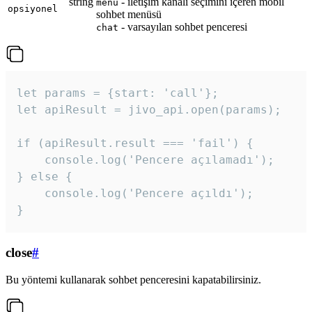
string
- iletişim kanalı seçimini içeren mobil
menu
opsiyonel
sohbet menüsü
- varsayılan sohbet penceresi
chat
let params = {start: 'call'};

let apiResult = jivo_api.open(params);

if (apiResult.result === 'fail') {

    console.log('Pencere açılamadı');

} else {

    console.log('Pencere açıldı');

}
close
#
Bu yöntemi kullanarak sohbet penceresini kapatabilirsiniz.