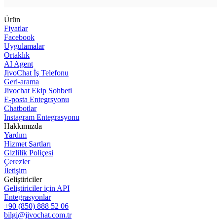
Ürün
Fiyatlar
Facebook
Uygulamalar
Ortaklık
AI Agent
JivoChat İş Telefonu
Geri-arama
Jivochat Ekip Sohbeti
E-posta Entegrsyonu
Chatbotlar
Instagram Entegrasyonu
Hakkımızda
Yardım
Hizmet Şartları
Gizlilik Poliçesi
Çerezler
İletişim
Geliştiriciler
Geliştiriciler için API
Entegrasyonlar
+90 (850) 888 52 06
bilgi@jivochat.com.tr