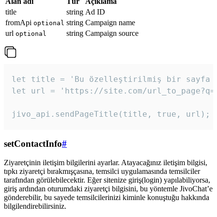
Alan adı
Tür
Açıklama
title
string
Ad ID
fromApi
string
Campaign name
optional
url
string
Campaign source
optional
let title = 'Bu özelleştirilmiş bir sayfa b
let url = 'https://site.com/url_to_page?q=p
jivo_api.sendPageTitle(title, true, url);
setContactInfo
#
Ziyaretçinin iletişim bilgilerini ayarlar. Atayacağınız iletişim bilgisi,
tıpkı ziyaretçi bırakmışçasına, temsilci uygulamasında temsilciler
tarafından görülebilecektir. Eğer sitenize giriş(login) yapılabiliyorsa,
giriş ardından oturumdaki ziyaretçi bilgisini, bu yöntemle JivoChat’e
gönderebilir, bu sayede temsilcilerinizi kiminle konuştuğu hakkında
bilgilendirebilirsiniz.