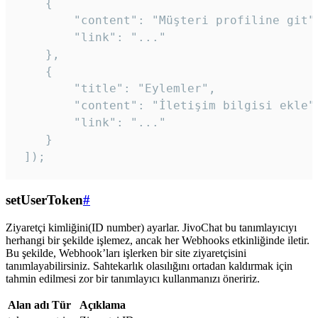
    {

        "content": "Müşteri profiline git",
        "link": "..."

    },

    {

        "title": "Eylemler",

        "content": "İletişim bilgisi ekle",
        "link": "..."

    }

 ]); 
setUserToken
#
Ziyaretçi kimliğini(ID number) ayarlar. JivoChat bu tanımlayıcıyı
herhangi bir şekilde işlemez, ancak her Webhooks etkinliğinde iletir.
Bu şekilde, Webhook’ları işlerken bir site ziyaretçisini
tanımlayabilirsiniz. Sahtekarlık olasılığını ortadan kaldırmak için
tahmin edilmesi zor bir tanımlayıcı kullanmanızı öneririz.
Alan adı
Tür
Açıklama