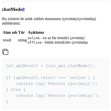
chatMode
#
Bu yöntem ile anlık sohbet durumunu (çevrimiçi/çevrimdışı)
alabilirsiniz.
Alan adı
Tür
Açıklama
- en az bir temsilci çevrimiçi
online
result
string
- bütün temsilciler çevrimdışı
offline
let apiResult = jivo_api.chatMode();

if (apiResult.result === 'online') {

    console.log('Pencere çevrimiçi');

} else {

    console.log('Pencere çevrimdışı');

}