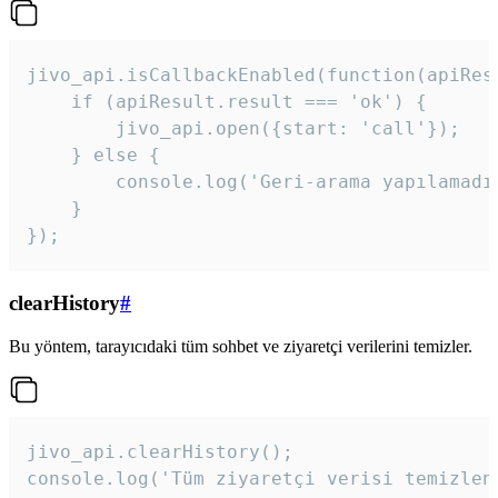
jivo_api.isCallbackEnabled(function(apiResu
    if (apiResult.result === 'ok') {

        jivo_api.open({start: 'call'});

    } else {

        console.log('Geri-arama yapılamadı
    }

}); 
clearHistory
#
Bu yöntem, tarayıcıdaki tüm sohbet ve ziyaretçi verilerini temizler.
jivo_api.clearHistory();

console.log('Tüm ziyaretçi verisi temizlen