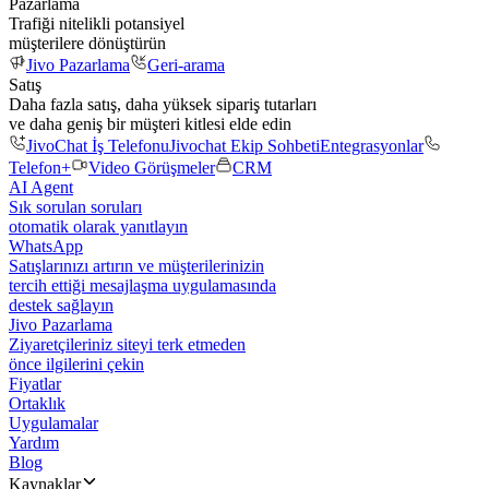
Pazarlama
Trafiği nitelikli potansiyel
müşterilere dönüştürün
Jivo Pazarlama
Geri-arama
Satış
Daha fazla satış, daha yüksek sipariş tutarları
ve daha geniş bir müşteri kitlesi elde edin
JivoChat İş Telefonu
Jivochat Ekip Sohbeti
Entegrasyonlar
Telefon+
Video Görüşmeler
CRM
AI Agent
Sık sorulan soruları
otomatik olarak yanıtlayın
WhatsApp
Satışlarınızı artırın ve müşterilerinizin
tercih ettiği mesajlaşma uygulamasında
destek sağlayın
Jivo Pazarlama
Ziyaretçileriniz siteyi terk etmeden
önce ilgilerini çekin
Fiyatlar
Ortaklık
Uygulamalar
Yardım
Blog
Kaynaklar