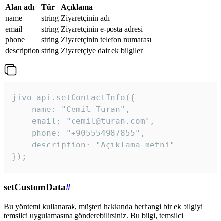
Alan adı
Tür
Açıklama
name
string
Ziyaretçinin adı
email
string
Ziyaretçinin e-posta adresi
phone
string
Ziyaretçinin telefon numarası
description
string
Ziyaretçiye dair ek bilgiler
jivo_api.setContactInfo({

    name: "Cemil Turan",

    email: "cemil@turan.com",

    phone: "+905554987855",

    description: "Açıklama metni"

});
setCustomData
#
Bu yöntemi kullanarak, müşteri hakkında herhangi bir ek bilgiyi
temsilci uygulamasına gönderebilirsiniz. Bu bilgi, temsilci