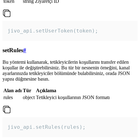
token
string
Ziyaretçi ID
jivo_api.setUserToken(token);
setRules
#
Bu yöntemi kullanarak, tetikleyicilerin koşullarını transfer edilen
koşullar ile değiştirebilirsiniz. Bu tür bir nesnenin örneğini, kanal
ayarlarınızda tetikleyiciler bölümünde bulabilirsiniz, orada JSON
yapısı düğmesine basın.
Alan adı
Tür
Açıklama
rules
object
Tetikleyici koşullarının JSON formatı
jivo_api.setRules(rules); 