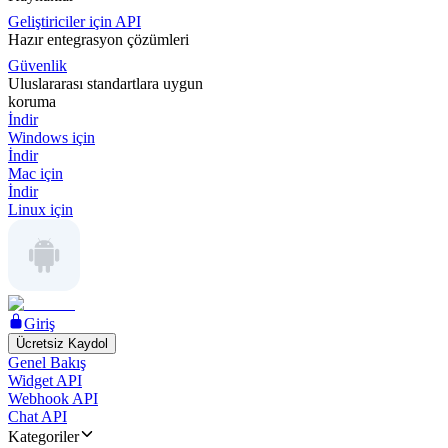
Geliştiriciler için API
Hazır entegrasyon çözümleri
Güvenlik
Uluslararası standartlara uygun
koruma
İndir
Windows için
İndir
Mac için
İndir
Linux için
Giriş
Ücretsiz Kaydol
Genel Bakış
Widget API
Webhook API
Chat API
Kategoriler