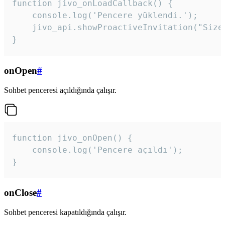
function jivo_onLoadCallback() {

    console.log('Pencere yüklendi.');

    jivo_api.showProactiveInvitation("Size
}
onOpen
#
Sohbet penceresi açıldığında çalışır.
function jivo_onOpen() {

    console.log('Pencere açıldı');

}
onClose
#
Sohbet penceresi kapatıldığında çalışır.