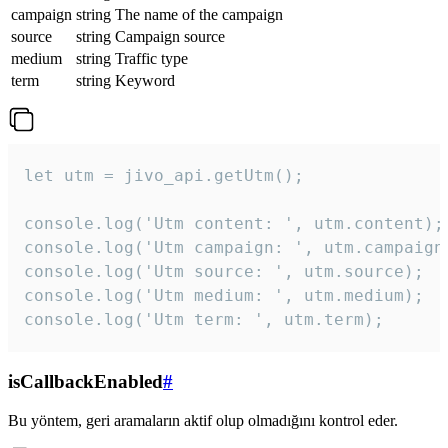
campaign
string
The name of the campaign
source
string
Campaign source
medium
string
Traffic type
term
string
Keyword
let utm = jivo_api.getUtm();

console.log('Utm content: ', utm.content);

console.log('Utm campaign: ', utm.campaign)
console.log('Utm source: ', utm.source);

console.log('Utm medium: ', utm.medium);

console.log('Utm term: ', utm.term);
isCallbackEnabled
#
Bu yöntem, geri aramaların aktif olup olmadığını kontrol eder.