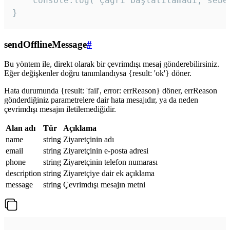
    console.log('Çağrı başlatılamadı, sebeb
}
sendOfflineMessage
#
Bu yöntem ile, direkt olarak bir çevrimdışı mesaj gönderebilirsiniz.
Eğer değişkenler doğru tanımlandıysa {result: 'ok'} döner.
Hata durumunda {result: 'fail', error: errReason} döner, errReason
gönderdiğiniz parametrelere dair hata mesajıdır, ya da neden
çevrimdışı mesajın iletilemediğidir.
Alan adı
Tür
Açıklama
name
string
Ziyaretçinin adı
email
string
Ziyaretçinin e-posta adresi
phone
string
Ziyaretçinin telefon numarası
description
string
Ziyaretçiye dair ek açıklama
message
string
Çevrimdışı mesajın metni