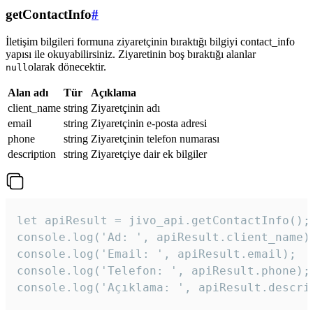
getContactInfo
#
İletişim bilgileri formuna ziyaretçinin bıraktığı bilgiyi contact_info
yapısı ile okuyabilirsiniz. Ziyaretinin boş bıraktığı alanlar
olarak dönecektir.
null
Alan adı
Tür
Açıklama
client_name
string
Ziyaretçinin adı
email
string
Ziyaretçinin e-posta adresi
phone
string
Ziyaretçinin telefon numarası
description
string
Ziyaretçiye dair ek bilgiler
let apiResult = jivo_api.getContactInfo();

console.log('Ad: ', apiResult.client_name);
console.log('Email: ', apiResult.email);

console.log('Telefon: ', apiResult.phone);

console.log('Açıklama: ', apiResult.descri