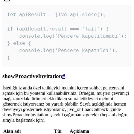
let apiResult = jivo_api.close();

if (apiResult.result === 'fail') {

    console.log('Pencere kapatılamadı');

} else {

    console.log('Pencere kapatıldı');

}
showProactiveInvitation
#
İstediğiniz anda özel tetikleyici metnini içeren sohbet penceresini
açmak için bu yöntemi kullanabilirsiniz. Örneğin, müşteri çevrimiçi
mağazanızdaki ürünleri ekledikten sonra tetikleyici metnini
göstermek istiyorsanız bu yararlı olabilir. Sayfa açıldığında hemen
davetiyeyi göstermek istiyorsanız, jivo_onLoadCallback içinde
showProactiveInvitation işlevini çağırmanız gerekir (hepsini doğru
sırayla başlatmak için).
Alan adı
Tür
Açıklama