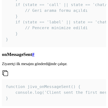
    if (state == 'call' || state == 'chat/c
        // Geri arama formu açıldı

    }

    if (state == 'label' || state == 'chat/
        // Pencere minimize edildi

    }

}
onMessageSent
#
Ziyaretçi ilk mesajını gönderdiğinde çalışır.
function jivo_onMessageSent() {

    console.log('Client sent the first mess
}