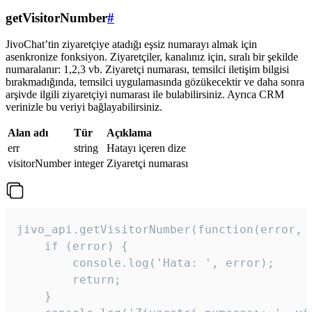
getVisitorNumber
#
JivoChat’tin ziyaretçiye atadığı eşsiz numarayı almak için
asenkronize fonksiyon. Ziyaretçiler, kanalınız için, sıralı bir şekilde
numaralanır: 1,2,3 vb. Ziyaretçi numarası, temsilci iletişim bilgisi
bırakmadığında, temsilci uygulamasında gözükecektir ve daha sonra
arşivde ilgili ziyaretçiyi numarası ile bulabilirsiniz. Ayrıca CRM
verinizle bu veriyi bağlayabilirsiniz.
Alan adı
Tür
Açıklama
err
string
Hatayı içeren dize
visitorNumber
integer
Ziyaretçi numarası
jivo_api.getVisitorNumber(function(error, v
    if (error) {

        console.log('Hata: ', error);

        return;

    }  
