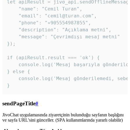
let apiResult = jivo_api.sendOfflineMessage
    "name": "Cemil Turan",

    "email": "cemil@turan.com",

    "phone": "+905554987855",

    "description": "Açıklama metni",

    "message": "Çevrimdışı mesaj metni"

});

if (apiResult.result === 'ok') {

    console.log('Mesaj başarıyla gönderildi
} else {

    console.log('Mesaj gönderilemedi, sebeb
}
sendPageTitle
#
JivoChat uygulamasında ziyaretçinin bulunduğu sayfanın başlığını
ve sayfa URL'sini günceller. (SPA kullanımlarında yararlı olabilir)