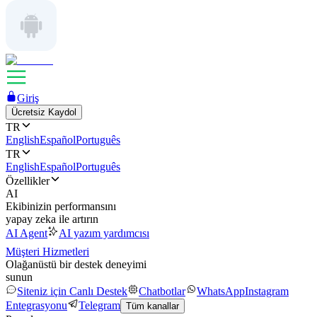
Giriş
Ücretsiz Kaydol
TR
English
Español
Português
TR
English
Español
Português
Özellikler
AI
Ekibinizin performansını
yapay zeka ile artırın
AI Agent
AI yazım yardımcısı
Müşteri Hizmetleri
Olağanüstü bir destek deneyimi
sunun
Siteniz için Canlı Destek
Chatbotlar
WhatsApp
Instagram
Entegrasyonu
Telegram
Tüm kanallar