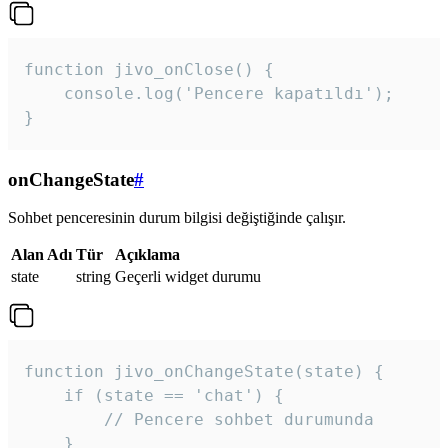
function jivo_onClose() {

    console.log('Pencere kapatıldı');

}
onChangeState
#
Sohbet penceresinin durum bilgisi değiştiğinde çalışır.
Alan Adı
Tür
Açıklama
state
string
Geçerli widget durumu
function jivo_onChangeState(state) {

    if (state == 'chat') {

        // Pencere sohbet durumunda

    }
