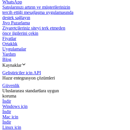
WhatsApp
Satışlarınızı artırın ve müşterilerinizin
tercih ettiği mesajlaşma uygulamasında
destek sağlayın
Jivo Pazarlama
Ziyaretçileriniz siteyi terk etmeden
önce ilgilerini çekin
Fiyatlar
Ortaklık
Uygulamalar
Yardım
Blog
Kaynaklar
Geliştiriciler için API
Hazır entegrasyon çözümleri
Güvenlik
Uluslararası standartlara uygun
koruma
İndir
Windows için
İndir
Mac için
İndir
Linux için