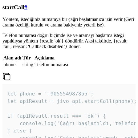
startCall
#
Yöntem, istediğiniz numaraya bir çağrı başlatmanıza izin verir (Geri-
arama özelliği kurulu ve arama bakiyeniz yeterli ise).
Telefon numarası doğru biçimde ise ve aramayı başlatma isteği
yapıldıysa yöntem {result: 'ok'} döndürür. Aksi takdirde, {result:
'fail', reason: 'Callback disabled’} döner.
Alan adı
Tür
Açıklama
phone
string
Telefon numarası
let phone = '+905554987855';

let apiResult = jivo_api.startCall(phone);

if (apiResult.result === 'ok') {

    console.log('Çağrı başlatıldı, telefon 
} else {
