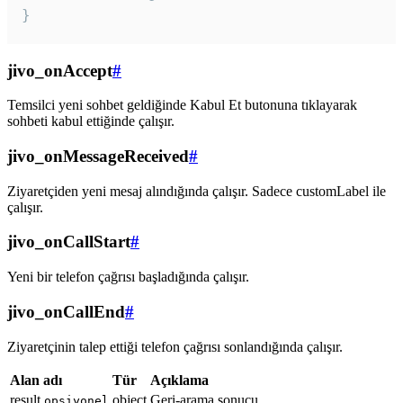
}
jivo_onAccept
#
Temsilci yeni sohbet geldiğinde Kabul Et butonuna tıklayarak
sohbeti kabul ettiğinde çalışır.
jivo_onMessageReceived
#
Ziyaretçiden yeni mesaj alındığında çalışır. Sadece customLabel ile
çalışır.
jivo_onCallStart
#
Yeni bir telefon çağrısı başladığında çalışır.
jivo_onCallEnd
#
Ziyaretçinin talep ettiği telefon çağrısı sonlandığında çalışır.
Alan adı
Tür
Açıklama
result
object
Geri-arama sonucu
opsiyonel