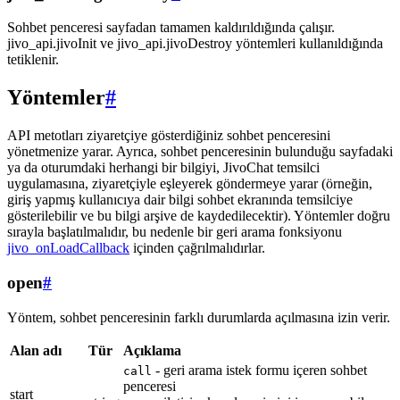
Sohbet penceresi sayfadan tamamen kaldırıldığında çalışır.
jivo_api.jivoInit ve jivo_api.jivoDestroy yöntemleri kullanıldığında
tetiklenir.
Yöntemler
#
API metotları ziyaretçiye gösterdiğiniz sohbet penceresini
yönetmenize yarar. Ayrıca, sohbet penceresinin bulunduğu sayfadaki
ya da oturumdaki herhangi bir bilgiyi, JivoChat temsilci
uygulamasına, ziyaretçiyle eşleyerek göndermeye yarar (örneğin,
giriş yapmış kullanıcıya dair bilgi sohbet ekranında temsilciye
gösterilebilir ve bu bilgi arşive de kaydedilecektir). Yöntemler doğru
sırayla başlatılmalıdır, bu nedenle bir geri arama fonksiyonu
jivo_onLoadCallback
içinden çağrılmalıdırlar.
open
#
Yöntem, sohbet penceresinin farklı durumlarda açılmasına izin verir.
Alan adı
Tür
Açıklama
- geri arama istek formu içeren sohbet
call
penceresi
start