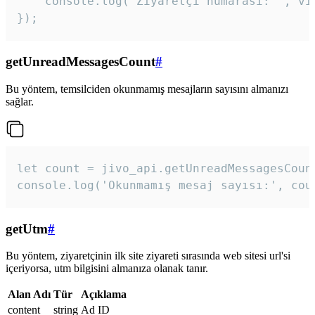
    console.log('Ziyaretçi numarası: ', vis
});
getUnreadMessagesCount
#
Bu yöntem, temsilciden okunmamış mesajların sayısını almanızı
sağlar.
let count = jivo_api.getUnreadMessagesCount
console.log('Okunmamış mesaj sayısı:', cou
getUtm
#
Bu yöntem, ziyaretçinin ilk site ziyareti sırasında web sitesi url'si
içeriyorsa, utm bilgisini almanıza olanak tanır.
Alan Adı
Tür
Açıklama
content
string
Ad ID