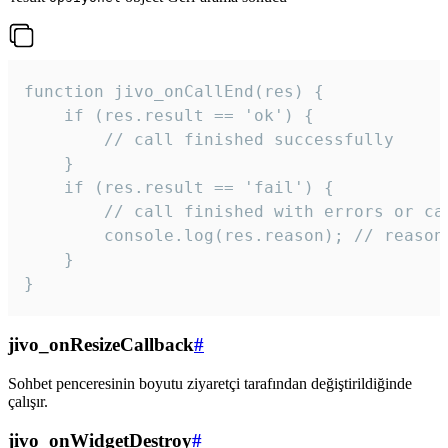
function jivo_onCallEnd(res) {

    if (res.result == 'ok') {

        // call finished successfully

    }

    if (res.result == 'fail') {

        // call finished with errors or can
        console.log(res.reason); // reason 
    }

} 
jivo_onResizeCallback
#
Sohbet penceresinin boyutu ziyaretçi tarafından değiştirildiğinde
çalışır.
jivo_onWidgetDestroy
#