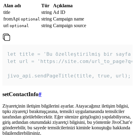
Alan adı
Tür
Açıklama
title
string
Ad ID
fromApi
string
Campaign name
optional
url
string
Campaign source
optional
let title = 'Bu özelleştirilmiş bir sayfa b
let url = 'https://site.com/url_to_page?q=p
jivo_api.sendPageTitle(title, true, url);
setContactInfo
#
Ziyaretçinin iletişim bilgilerini ayarlar. Atayacağınız iletişim bilgisi,
tıpkı ziyaretçi bırakmışçasına, temsilci uygulamasında temsilciler
tarafından görülebilecektir. Eğer sitenize giriş(login) yapılabiliyorsa,
giriş ardından oturumdaki ziyaretçi bilgisini, bu yöntemle JivoChat’e
gönderebilir, bu sayede temsilcilerinizi kiminle konuştuğu hakkında
bilgilendirebilirsiniz.