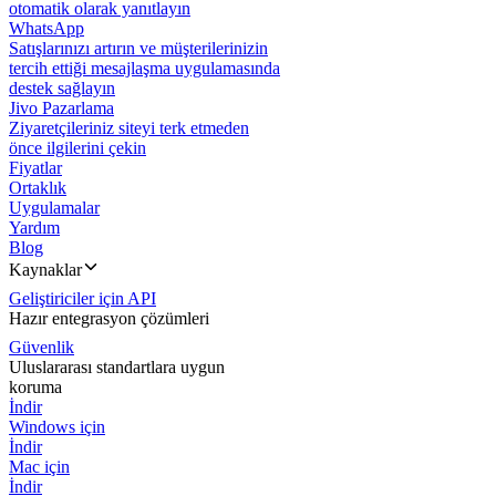
otomatik olarak yanıtlayın
WhatsApp
Satışlarınızı artırın ve müşterilerinizin
tercih ettiği mesajlaşma uygulamasında
destek sağlayın
Jivo Pazarlama
Ziyaretçileriniz siteyi terk etmeden
önce ilgilerini çekin
Fiyatlar
Ortaklık
Uygulamalar
Yardım
Blog
Kaynaklar
Geliştiriciler için API
Hazır entegrasyon çözümleri
Güvenlik
Uluslararası standartlara uygun
koruma
İndir
Windows için
İndir
Mac için
İndir