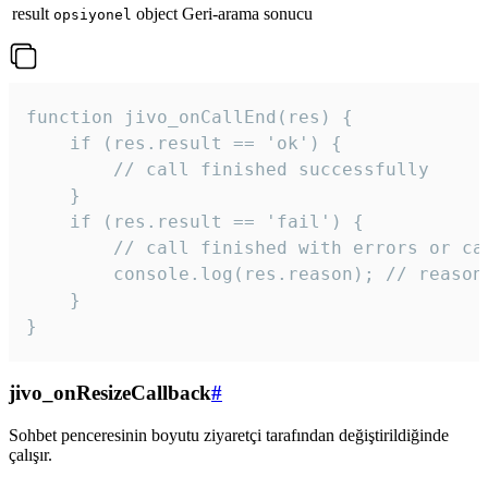
result
object
Geri-arama sonucu
opsiyonel
function jivo_onCallEnd(res) {

    if (res.result == 'ok') {

        // call finished successfully

    }

    if (res.result == 'fail') {

        // call finished with errors or can
        console.log(res.reason); // reason 
    }

} 
jivo_onResizeCallback
#
Sohbet penceresinin boyutu ziyaretçi tarafından değiştirildiğinde
çalışır.