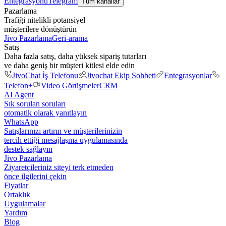
Entegrasyonu
Telegram
Tüm kanallar
Pazarlama
Trafiği nitelikli potansiyel
müşterilere dönüştürün
Jivo Pazarlama
Geri-arama
Satış
Daha fazla satış, daha yüksek sipariş tutarları
ve daha geniş bir müşteri kitlesi elde edin
JivoChat İş Telefonu
Jivochat Ekip Sohbeti
Entegrasyonlar
Telefon+
Video Görüşmeler
CRM
AI Agent
Sık sorulan soruları
otomatik olarak yanıtlayın
WhatsApp
Satışlarınızı artırın ve müşterilerinizin
tercih ettiği mesajlaşma uygulamasında
destek sağlayın
Jivo Pazarlama
Ziyaretçileriniz siteyi terk etmeden
önce ilgilerini çekin
Fiyatlar
Ortaklık
Uygulamalar
Yardım
Blog