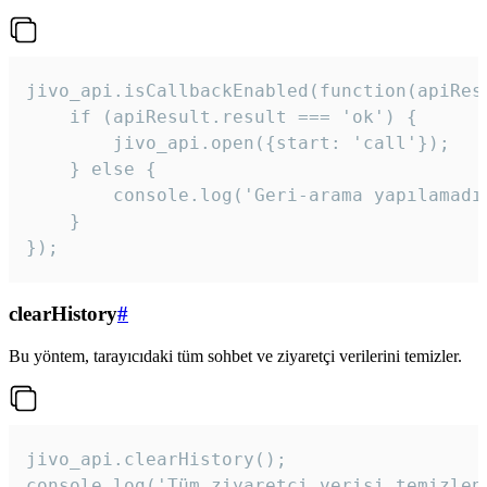
jivo_api.isCallbackEnabled(function(apiResu
    if (apiResult.result === 'ok') {

        jivo_api.open({start: 'call'});

    } else {

        console.log('Geri-arama yapılamadı
    }

}); 
clearHistory
#
Bu yöntem, tarayıcıdaki tüm sohbet ve ziyaretçi verilerini temizler.
jivo_api.clearHistory();

console.log('Tüm ziyaretçi verisi temizlen