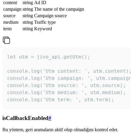
content
string
Ad ID
campaign
string
The name of the campaign
source
string
Campaign source
medium
string
Traffic type
term
string
Keyword
let utm = jivo_api.getUtm();

console.log('Utm content: ', utm.content);

console.log('Utm campaign: ', utm.campaign)
console.log('Utm source: ', utm.source);

console.log('Utm medium: ', utm.medium);

console.log('Utm term: ', utm.term);
isCallbackEnabled
#
Bu yöntem, geri aramaların aktif olup olmadığını kontrol eder.