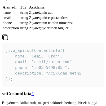
Alan adı
Tür
Açıklama
name
string
Ziyaretçinin adı
email
string
Ziyaretçinin e-posta adresi
phone
string
Ziyaretçinin telefon numarası
description
string
Ziyaretçiye dair ek bilgiler
jivo_api.setContactInfo({

    name: "Cemil Turan",

    email: "cemil@turan.com",

    phone: "+905554987855",

    description: "Açıklama metni"

});
setCustomData
#
Bu yöntemi kullanarak, müşteri hakkında herhangi bir ek bilgiyi