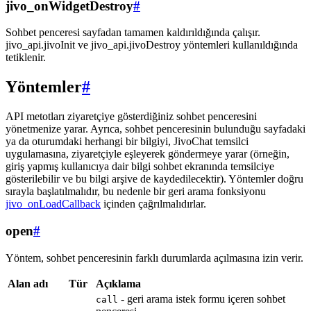
jivo_onWidgetDestroy
#
Sohbet penceresi sayfadan tamamen kaldırıldığında çalışır.
jivo_api.jivoInit ve jivo_api.jivoDestroy yöntemleri kullanıldığında
tetiklenir.
Yöntemler
#
API metotları ziyaretçiye gösterdiğiniz sohbet penceresini
yönetmenize yarar. Ayrıca, sohbet penceresinin bulunduğu sayfadaki
ya da oturumdaki herhangi bir bilgiyi, JivoChat temsilci
uygulamasına, ziyaretçiyle eşleyerek göndermeye yarar (örneğin,
giriş yapmış kullanıcıya dair bilgi sohbet ekranında temsilciye
gösterilebilir ve bu bilgi arşive de kaydedilecektir). Yöntemler doğru
sırayla başlatılmalıdır, bu nedenle bir geri arama fonksiyonu
jivo_onLoadCallback
içinden çağrılmalıdırlar.
open
#
Yöntem, sohbet penceresinin farklı durumlarda açılmasına izin verir.
Alan adı
Tür
Açıklama
- geri arama istek formu içeren sohbet
call