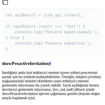
let apiResult = jivo_api.close();

if (apiResult.result === 'fail') {

    console.log('Pencere kapatılamadı');

} else {

    console.log('Pencere kapatıldı');

}
showProactiveInvitation
#
İstediğiniz anda özel tetikleyici metnini içeren sohbet penceresini
açmak için bu yöntemi kullanabilirsiniz. Örneğin, müşteri çevrimiçi
mağazanızdaki ürünleri ekledikten sonra tetikleyici metnini
göstermek istiyorsanız bu yararlı olabilir. Sayfa açıldığında hemen
davetiyeyi göstermek istiyorsanız, jivo_onLoadCallback içinde
showProactiveInvitation işlevini çağırmanız gerekir (hepsini doğru
sırayla başlatmak için).