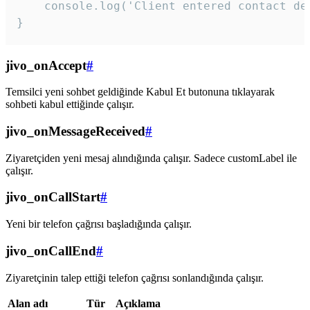
    console.log('Client entered contact det
}
jivo_onAccept
#
Temsilci yeni sohbet geldiğinde Kabul Et butonuna tıklayarak
sohbeti kabul ettiğinde çalışır.
jivo_onMessageReceived
#
Ziyaretçiden yeni mesaj alındığında çalışır. Sadece customLabel ile
çalışır.
jivo_onCallStart
#
Yeni bir telefon çağrısı başladığında çalışır.
jivo_onCallEnd
#
Ziyaretçinin talep ettiği telefon çağrısı sonlandığında çalışır.
Alan adı
Tür
Açıklama