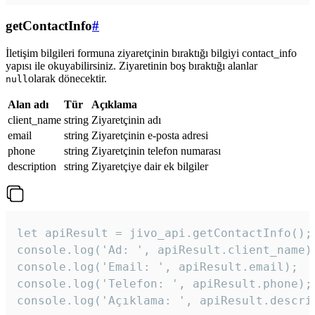
getContactInfo
#
İletişim bilgileri formuna ziyaretçinin bıraktığı bilgiyi contact_info
yapısı ile okuyabilirsiniz. Ziyaretinin boş bıraktığı alanlar
olarak dönecektir.
null
Alan adı
Tür
Açıklama
client_name
string
Ziyaretçinin adı
email
string
Ziyaretçinin e-posta adresi
phone
string
Ziyaretçinin telefon numarası
description
string
Ziyaretçiye dair ek bilgiler
let apiResult = jivo_api.getContactInfo();

console.log('Ad: ', apiResult.client_name);
console.log('Email: ', apiResult.email);

console.log('Telefon: ', apiResult.phone);

console.log('Açıklama: ', apiResult.descri