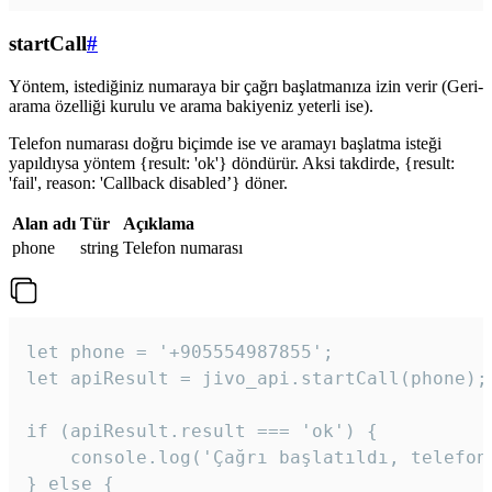
startCall
#
Yöntem, istediğiniz numaraya bir çağrı başlatmanıza izin verir (Geri-
arama özelliği kurulu ve arama bakiyeniz yeterli ise).
Telefon numarası doğru biçimde ise ve aramayı başlatma isteği
yapıldıysa yöntem {result: 'ok'} döndürür. Aksi takdirde, {result:
'fail', reason: 'Callback disabled’} döner.
Alan adı
Tür
Açıklama
phone
string
Telefon numarası
let phone = '+905554987855';

let apiResult = jivo_api.startCall(phone);

if (apiResult.result === 'ok') {

    console.log('Çağrı başlatıldı, telefon 
} else {
