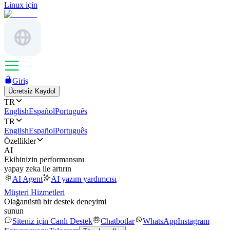
Linux için
Giriş
Ücretsiz Kaydol
TR
English
Español
Português
TR
English
Español
Português
Özellikler
AI
Ekibinizin performansını
yapay zeka ile artırın
AI Agent
AI yazım yardımcısı
Müşteri Hizmetleri
Olağanüstü bir destek deneyimi
sunun
Siteniz için Canlı Destek
Chatbotlar
WhatsApp
Instagram