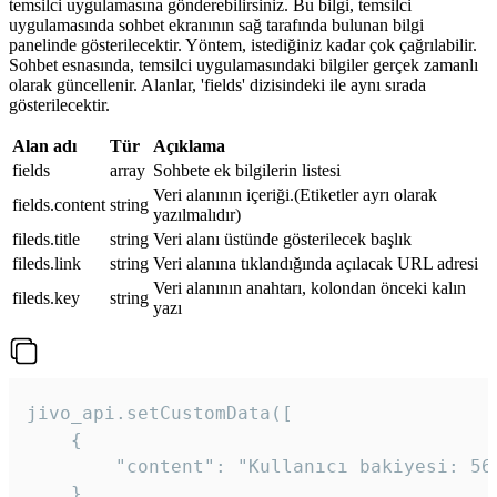
temsilci uygulamasına gönderebilirsiniz. Bu bilgi, temsilci
uygulamasında sohbet ekranının sağ tarafında bulunan bilgi
panelinde gösterilecektir. Yöntem, istediğiniz kadar çok çağrılabilir.
Sohbet esnasında, temsilci uygulamasındaki bilgiler gerçek zamanlı
olarak güncellenir. Alanlar, 'fields' dizisindeki ile aynı sırada
gösterilecektir.
Alan adı
Tür
Açıklama
fields
array
Sohbete ek bilgilerin listesi
Veri alanının içeriği.(Etiketler ayrı olarak
fields.content
string
yazılmalıdır)
fileds.title
string
Veri alanı üstünde gösterilecek başlık
fileds.link
string
Veri alanına tıklandığında açılacak URL adresi
Veri alanının anahtarı, kolondan önceki kalın
fileds.key
string
yazı
jivo_api.setCustomData([

    {

        "content": "Kullanıcı bakiyesi: 56T
    },
