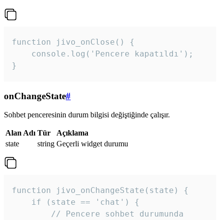
function jivo_onClose() {

    console.log('Pencere kapatıldı');

}
onChangeState
#
Sohbet penceresinin durum bilgisi değiştiğinde çalışır.
Alan Adı
Tür
Açıklama
state
string
Geçerli widget durumu
function jivo_onChangeState(state) {

    if (state == 'chat') {

        // Pencere sohbet durumunda
