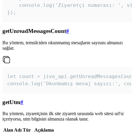
    console.log('Ziyaretçi numarası: ', vis
});
getUnreadMessagesCount
#
Bu yöntem, temsilciden okunmamış mesajların sayısını almanızı
sağlar.
let count = jivo_api.getUnreadMessagesCount
console.log('Okunmamış mesaj sayısı:', cou
getUtm
#
Bu yöntem, ziyaretçinin ilk site ziyareti sırasında web sitesi url'si
içeriyorsa, utm bilgisini almanıza olanak tanır.
Alan Adı
Tür
Açıklama