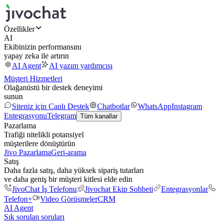
Özellikler
AI
Ekibinizin performansını
yapay zeka ile artırın
AI Agent
AI yazım yardımcısı
Müşteri Hizmetleri
Olağanüstü bir destek deneyimi
sunun
Siteniz için Canlı Destek
Chatbotlar
WhatsApp
Instagram
Entegrasyonu
Telegram
Tüm kanallar
Pazarlama
Trafiği nitelikli potansiyel
müşterilere dönüştürün
Jivo Pazarlama
Geri-arama
Satış
Daha fazla satış, daha yüksek sipariş tutarları
ve daha geniş bir müşteri kitlesi elde edin
JivoChat İş Telefonu
Jivochat Ekip Sohbeti
Entegrasyonlar
Telefon+
Video Görüşmeler
CRM
AI Agent
Sık sorulan soruları