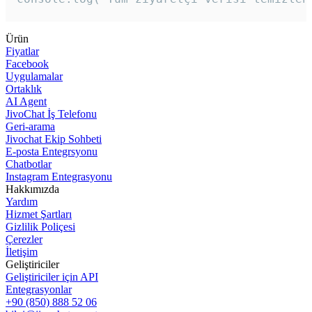
Ürün
Fiyatlar
Facebook
Uygulamalar
Ortaklık
AI Agent
JivoChat İş Telefonu
Geri-arama
Jivochat Ekip Sohbeti
E-posta Entegrsyonu
Chatbotlar
Instagram Entegrasyonu
Hakkımızda
Yardım
Hizmet Şartları
Gizlilik Poliçesi
Çerezler
İletişim
Geliştiriciler
Geliştiriciler için API
Entegrasyonlar
+90 (850) 888 52 06