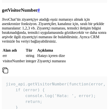
getVisitorNumber
#
JivoChat’tin ziyaretçiye atadığı eşsiz numarayı almak için
asenkronize fonksiyon. Ziyaretçiler, kanalınız için, sıralı bir şekilde
numaralanır: 1,2,3 vb. Ziyaretçi numarası, temsilci iletişim bilgisi
bırakmadığında, temsilci uygulamasında gözükecektir ve daha sonra
arşivde ilgili ziyaretçiyi numarası ile bulabilirsiniz. Ayrıca CRM
verinizle bu veriyi bağlayabilirsiniz.
Alan adı
Tür
Açıklama
err
string
Hatayı içeren dize
visitorNumber
integer
Ziyaretçi numarası
jivo_api.getVisitorNumber(function(error, v
    if (error) {

        console.log('Hata: ', error);

        return;

    }  
