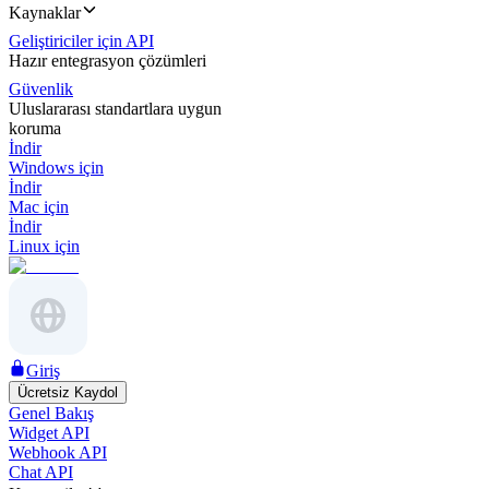
Kaynaklar
Geliştiriciler için API
Hazır entegrasyon çözümleri
Güvenlik
Uluslararası standartlara uygun
koruma
İndir
Windows için
İndir
Mac için
İndir
Linux için
Giriş
Ücretsiz Kaydol
Genel Bakış
Widget API
Webhook API
Chat API