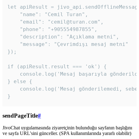
let apiResult = jivo_api.sendOfflineMessage
    "name": "Cemil Turan",

    "email": "cemil@turan.com",

    "phone": "+905554987855",

    "description": "Açıklama metni",

    "message": "Çevrimdışı mesaj metni"

});

if (apiResult.result === 'ok') {

    console.log('Mesaj başarıyla gönderildi
} else {

    console.log('Mesaj gönderilemedi, sebeb
}
sendPageTitle
#
JivoChat uygulamasında ziyaretçinin bulunduğu sayfanın başlığını
ve sayfa URL'sini günceller. (SPA kullanımlarında yararlı olabilir)