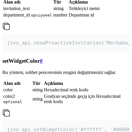
Alan adı
Tür
Açıklama
invitation_text
string
Tetikleyici metni
department_id
number
Departman id
opsiyonel
jivo_api.showProactiveInvitation("Merhaba,
setWidgetColor
#
Bu yöntem, sohbet penceresinin rengini değiştirmenizi sağlar.
Alan adı
Tür
Açıklama
color
string
Hexadecimal renk kodu
color2
Gradyan seçimde geçiş için Hexadecimal
string
renk kodu
optional
jivo_api.setWidgetColor('#ffffff', '#00000