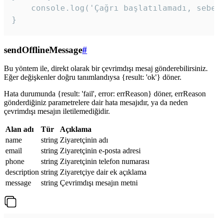
    console.log('Çağrı başlatılamadı, sebeb
}
sendOfflineMessage
#
Bu yöntem ile, direkt olarak bir çevrimdışı mesaj gönderebilirsiniz.
Eğer değişkenler doğru tanımlandıysa {result: 'ok'} döner.
Hata durumunda {result: 'fail', error: errReason} döner, errReason
gönderdiğiniz parametrelere dair hata mesajıdır, ya da neden
çevrimdışı mesajın iletilemediğidir.
Alan adı
Tür
Açıklama
name
string
Ziyaretçinin adı
email
string
Ziyaretçinin e-posta adresi
phone
string
Ziyaretçinin telefon numarası
description
string
Ziyaretçiye dair ek açıklama
message
string
Çevrimdışı mesajın metni