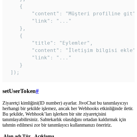
    {

        "content": "Müşteri profiline git",
        "link": "..."

    },

    {

        "title": "Eylemler",

        "content": "İletişim bilgisi ekle",
        "link": "..."

    }

 ]); 
setUserToken
#
Ziyaretçi kimliğini(ID number) ayarlar. JivoChat bu tanımlayıcıyı
herhangi bir şekilde işlemez, ancak her Webhooks etkinliğinde iletir.
Bu şekilde, Webhook’ları işlerken bir site ziyaretçisini
tanımlayabilirsiniz. Sahtekarlık olasılığını ortadan kaldırmak için
tahmin edilmesi zor bir tanımlayıcı kullanmanızı öneririz.
Alan adı
Tür
Açıklama