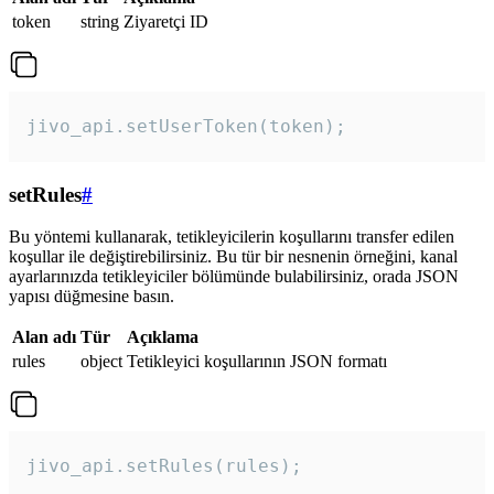
token
string
Ziyaretçi ID
jivo_api.setUserToken(token);
setRules
#
Bu yöntemi kullanarak, tetikleyicilerin koşullarını transfer edilen
koşullar ile değiştirebilirsiniz. Bu tür bir nesnenin örneğini, kanal
ayarlarınızda tetikleyiciler bölümünde bulabilirsiniz, orada JSON
yapısı düğmesine basın.
Alan adı
Tür
Açıklama
rules
object
Tetikleyici koşullarının JSON formatı
jivo_api.setRules(rules); 