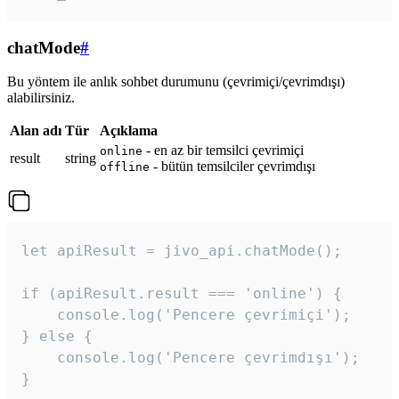
chatMode
#
Bu yöntem ile anlık sohbet durumunu (çevrimiçi/çevrimdışı)
alabilirsiniz.
Alan adı
Tür
Açıklama
- en az bir temsilci çevrimiçi
online
result
string
- bütün temsilciler çevrimdışı
offline
let apiResult = jivo_api.chatMode();

if (apiResult.result === 'online') {

    console.log('Pencere çevrimiçi');

} else {

    console.log('Pencere çevrimdışı');

}