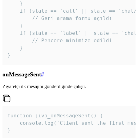
    }

    if (state == 'call' || state == 'chat/c
        // Geri arama formu açıldı

    }

    if (state == 'label' || state == 'chat/
        // Pencere minimize edildi

    }

}
onMessageSent
#
Ziyaretçi ilk mesajını gönderdiğinde çalışır.
function jivo_onMessageSent() {

    console.log('Client sent the first mess
}