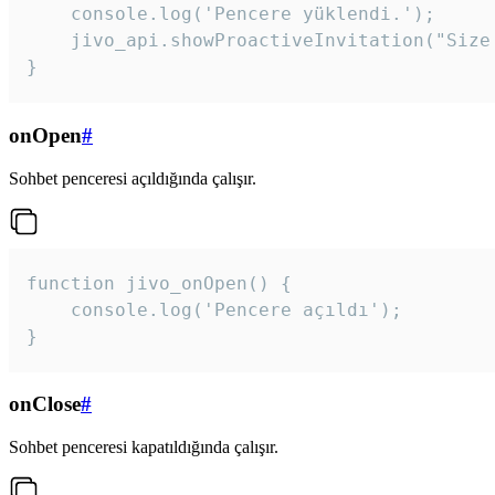
    console.log('Pencere yüklendi.');

    jivo_api.showProactiveInvitation("Size
}
onOpen
#
Sohbet penceresi açıldığında çalışır.
function jivo_onOpen() {

    console.log('Pencere açıldı');

}
onClose
#
Sohbet penceresi kapatıldığında çalışır.