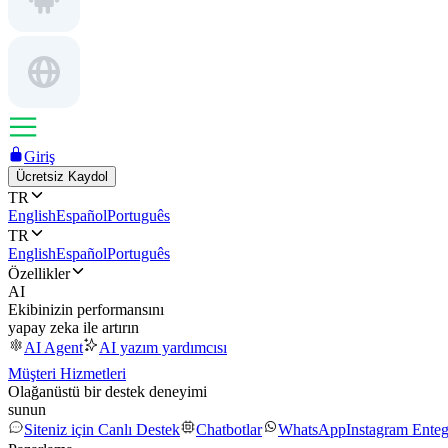
Giriş
Ücretsiz Kaydol
TR
English
Español
Português
TR
English
Español
Português
Özellikler
AI
Ekibinizin performansını
yapay zeka ile artırın
AI Agent
AI yazım yardımcısı
Müşteri Hizmetleri
Olağanüstü bir destek deneyimi
sunun
Siteniz için Canlı Destek
Chatbotlar
WhatsApp
Instagram Ente