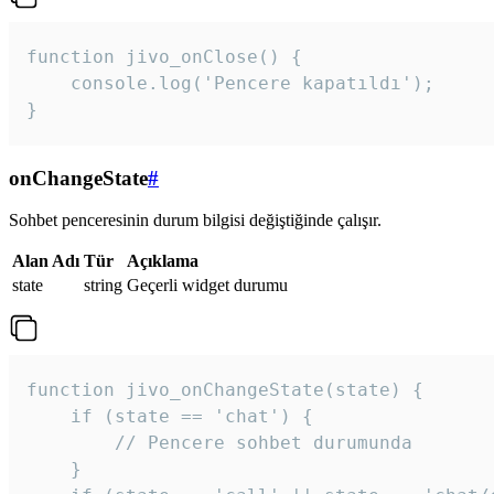
function jivo_onClose() {

    console.log('Pencere kapatıldı');

}
onChangeState
#
Sohbet penceresinin durum bilgisi değiştiğinde çalışır.
Alan Adı
Tür
Açıklama
state
string
Geçerli widget durumu
function jivo_onChangeState(state) {

    if (state == 'chat') {

        // Pencere sohbet durumunda

    }
