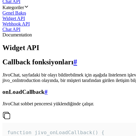
Chat API
Kategoriler
Genel Bakış
Widget API
Webhook API
Chat API
Documentation
Widget API
Callback fonksiyonları
#
JivoChat, sayfadaki bir olayı bildirebilmek için aşağıda listelenen işlev
jivo_onIntroduction olayında, bir müşteri tarafından girilen iletişim bilgi
onLoadCallback
#
JivoChat sohbet penceresi yüklendiğinde çalışır.
function jivo_onLoadCallback() {
