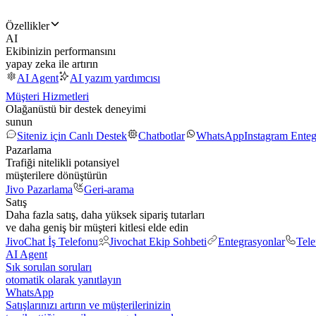
Özellikler
AI
Ekibinizin performansını
yapay zeka ile artırın
AI Agent
AI yazım yardımcısı
Müşteri Hizmetleri
Olağanüstü bir destek deneyimi
sunun
Siteniz için Canlı Destek
Chatbotlar
WhatsApp
Instagram Ente
Pazarlama
Trafiği nitelikli potansiyel
müşterilere dönüştürün
Jivo Pazarlama
Geri-arama
Satış
Daha fazla satış, daha yüksek sipariş tutarları
ve daha geniş bir müşteri kitlesi elde edin
JivoChat İş Telefonu
Jivochat Ekip Sohbeti
Entegrasyonlar
Tel
AI Agent
Sık sorulan soruları
otomatik olarak yanıtlayın
WhatsApp
Satışlarınızı artırın ve müşterilerinizin