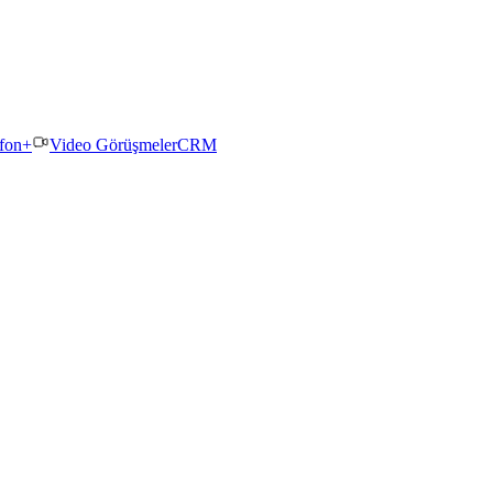
efon+
Video Görüşmeler
CRM