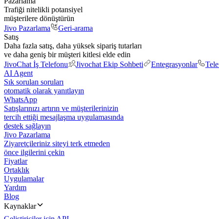
Pazarlama
Trafiği nitelikli potansiyel
müşterilere dönüştürün
Jivo Pazarlama
Geri-arama
Satış
Daha fazla satış, daha yüksek sipariş tutarları
ve daha geniş bir müşteri kitlesi elde edin
JivoChat İş Telefonu
Jivochat Ekip Sohbeti
Entegrasyonlar
Tel
AI Agent
Sık sorulan soruları
otomatik olarak yanıtlayın
WhatsApp
Satışlarınızı artırın ve müşterilerinizin
tercih ettiği mesajlaşma uygulamasında
destek sağlayın
Jivo Pazarlama
Ziyaretçileriniz siteyi terk etmeden
önce ilgilerini çekin
Fiyatlar
Ortaklık
Uygulamalar
Yardım
Blog
Kaynaklar
Geliştiriciler için API