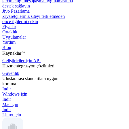
tercih ettiği mesajlaşma uygulamasında
destek sağlayın
Jivo Pazarlama
Ziyaretçileriniz siteyi terk etmeden
önce ilgilerini çekin
Fiyatlar
Ortaklık
Uygulamalar
Yardım
Blog
Kaynaklar
Geliştiriciler için API
Hazır entegrasyon çözümleri
Güvenlik
Uluslararası standartlara uygun
koruma
İndir
Windows için
İndir
Mac için
İndir
Linux için