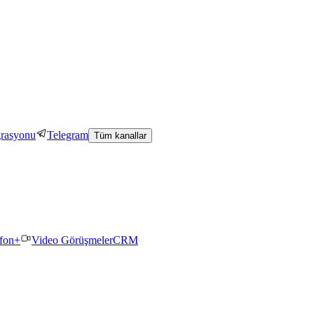
grasyonu
Telegram
Tüm kanallar
efon+
Video Görüşmeler
CRM