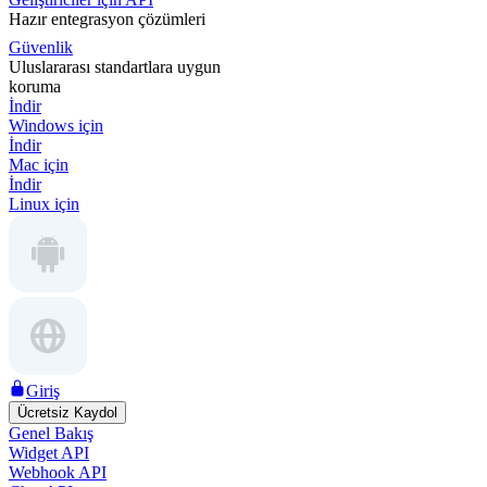
Hazır entegrasyon çözümleri
Güvenlik
Uluslararası standartlara uygun
koruma
İndir
Windows için
İndir
Mac için
İndir
Linux için
Giriş
Ücretsiz Kaydol
Genel Bakış
Widget API
Webhook API