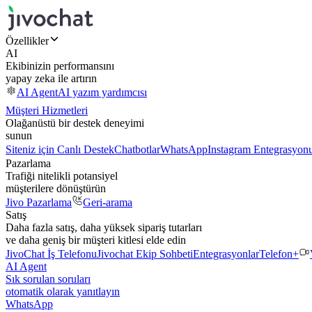
Özellikler
AI
Ekibinizin performansını
yapay zeka ile artırın
AI Agent
AI yazım yardımcısı
Müşteri Hizmetleri
Olağanüstü bir destek deneyimi
sunun
Siteniz için Canlı Destek
Chatbotlar
WhatsApp
Instagram Entegrasyon
Pazarlama
Trafiği nitelikli potansiyel
müşterilere dönüştürün
Jivo Pazarlama
Geri-arama
Satış
Daha fazla satış, daha yüksek sipariş tutarları
ve daha geniş bir müşteri kitlesi elde edin
JivoChat İş Telefonu
Jivochat Ekip Sohbeti
Entegrasyonlar
Telefon+
AI Agent
Sık sorulan soruları
otomatik olarak yanıtlayın
WhatsApp