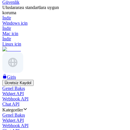
Güvenlik
Uluslararası standartlara uygun
koruma
İndir
Windows için
İndir
Mac için
İndir
Linux için
Giriş
Ücretsiz Kaydol
Genel Bakış
Widget API
Webhook API
Chat API
Kategoriler
Genel Bakış
Widget API
Webhook API