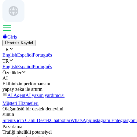
Giriş
Ücretsiz Kaydol
TR
English
Español
Português
TR
English
Español
Português
Özellikler
AI
Ekibinizin performansını
yapay zeka ile artırın
AI Agent
AI yazım yardımcısı
Müşteri Hizmetleri
Olağanüstü bir destek deneyimi
sunun
Siteniz için Canlı Destek
Chatbotlar
WhatsApp
Instagram Entegrasyon
Pazarlama
Trafiği nitelikli potansiyel