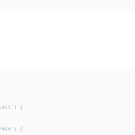
all') {

min') {
