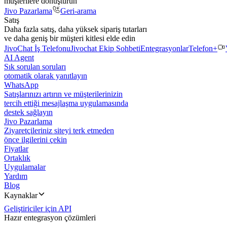
müşterilere dönüştürün
Jivo Pazarlama
Geri-arama
Satış
Daha fazla satış, daha yüksek sipariş tutarları
ve daha geniş bir müşteri kitlesi elde edin
JivoChat İş Telefonu
Jivochat Ekip Sohbeti
Entegrasyonlar
Telefon+
AI Agent
Sık sorulan soruları
otomatik olarak yanıtlayın
WhatsApp
Satışlarınızı artırın ve müşterilerinizin
tercih ettiği mesajlaşma uygulamasında
destek sağlayın
Jivo Pazarlama
Ziyaretçileriniz siteyi terk etmeden
önce ilgilerini çekin
Fiyatlar
Ortaklık
Uygulamalar
Yardım
Blog
Kaynaklar
Geliştiriciler için API
Hazır entegrasyon çözümleri