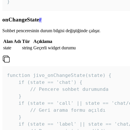
}
onChangeState
#
Sohbet penceresinin durum bilgisi değiştiğinde çalışır.
Alan Adı
Tür
Açıklama
state
string
Geçerli widget durumu
function jivo_onChangeState(state) {

    if (state == 'chat') {

        // Pencere sohbet durumunda

    }

    if (state == 'call' || state == 'chat/c
        // Geri arama formu açıldı

    }

    if (state == 'label' || state == 'chat/