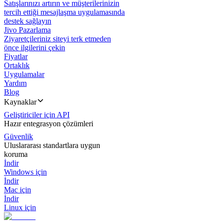
Satışlarınızı artırın ve müşterilerinizin
tercih ettiği mesajlaşma uygulamasında
destek sağlayın
Jivo Pazarlama
Ziyaretçileriniz siteyi terk etmeden
önce ilgilerini çekin
Fiyatlar
Ortaklık
Uygulamalar
Yardım
Blog
Kaynaklar
Geliştiriciler için API
Hazır entegrasyon çözümleri
Güvenlik
Uluslararası standartlara uygun
koruma
İndir
Windows için
İndir
Mac için
İndir
Linux için