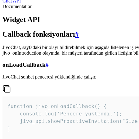
Chat API
Documentation
Widget API
Callback fonksiyonları
#
JivoChat, sayfadaki bir olayı bildirebilmek için aşağıda listelenen işlev
jivo_onIntroduction olayında, bir müşteri tarafından girilen iletişim bilgi
onLoadCallback
#
JivoChat sohbet penceresi yüklendiğinde çalışır.
function jivo_onLoadCallback() {

    console.log('Pencere yüklendi.');

    jivo_api.showProactiveInvitation("Size
}