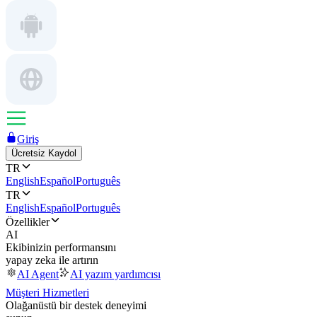
Giriş
Ücretsiz Kaydol
TR
English
Español
Português
TR
English
Español
Português
Özellikler
AI
Ekibinizin performansını
yapay zeka ile artırın
AI Agent
AI yazım yardımcısı
Müşteri Hizmetleri
Olağanüstü bir destek deneyimi