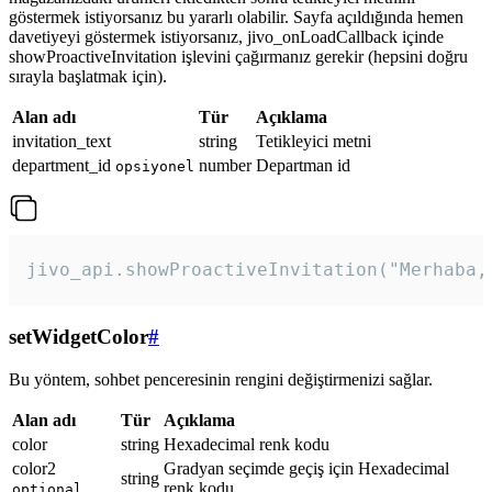
göstermek istiyorsanız bu yararlı olabilir. Sayfa açıldığında hemen
davetiyeyi göstermek istiyorsanız, jivo_onLoadCallback içinde
showProactiveInvitation işlevini çağırmanız gerekir (hepsini doğru
sırayla başlatmak için).
Alan adı
Tür
Açıklama
invitation_text
string
Tetikleyici metni
department_id
number
Departman id
opsiyonel
jivo_api.showProactiveInvitation("Merhaba,
setWidgetColor
#
Bu yöntem, sohbet penceresinin rengini değiştirmenizi sağlar.
Alan adı
Tür
Açıklama
color
string
Hexadecimal renk kodu
color2
Gradyan seçimde geçiş için Hexadecimal
string
renk kodu
optional