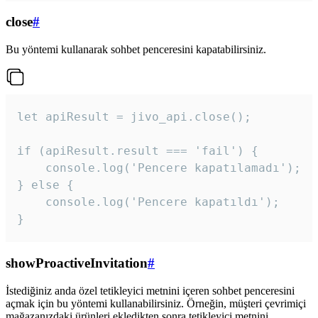
close
#
Bu yöntemi kullanarak sohbet penceresini kapatabilirsiniz.
let apiResult = jivo_api.close();

if (apiResult.result === 'fail') {

    console.log('Pencere kapatılamadı');

} else {

    console.log('Pencere kapatıldı');

}
showProactiveInvitation
#
İstediğiniz anda özel tetikleyici metnini içeren sohbet penceresini
açmak için bu yöntemi kullanabilirsiniz. Örneğin, müşteri çevrimiçi
mağazanızdaki ürünleri ekledikten sonra tetikleyici metnini