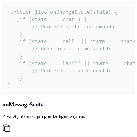
function jivo_onChangeState(state) {

    if (state == 'chat') {

        // Pencere sohbet durumunda

    }

    if (state == 'call' || state == 'chat/c
        // Geri arama formu açıldı

    }

    if (state == 'label' || state == 'chat/
        // Pencere minimize edildi

    }

}
onMessageSent
#
Ziyaretçi ilk mesajını gönderdiğinde çalışır.