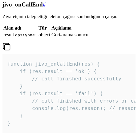
jivo_onCallEnd
#
Ziyaretçinin talep ettiği telefon çağrısı sonlandığında çalışır.
Alan adı
Tür
Açıklama
result
object
Geri-arama sonucu
opsiyonel
function jivo_onCallEnd(res) {

    if (res.result == 'ok') {

        // call finished successfully

    }

    if (res.result == 'fail') {

        // call finished with errors or can
        console.log(res.reason); // reason 
    }

} 