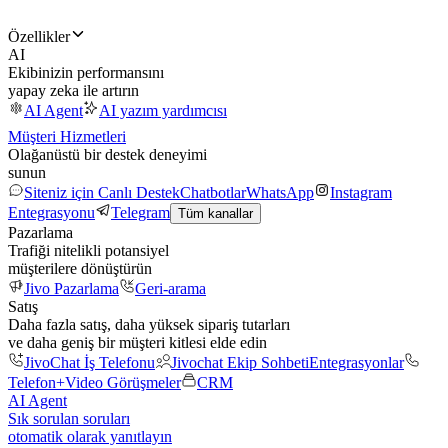
Özellikler
AI
Ekibinizin performansını
yapay zeka ile artırın
AI Agent
AI yazım yardımcısı
Müşteri Hizmetleri
Olağanüstü bir destek deneyimi
sunun
Siteniz için Canlı Destek
Chatbotlar
WhatsApp
Instagram
Entegrasyonu
Telegram
Tüm kanallar
Pazarlama
Trafiği nitelikli potansiyel
müşterilere dönüştürün
Jivo Pazarlama
Geri-arama
Satış
Daha fazla satış, daha yüksek sipariş tutarları
ve daha geniş bir müşteri kitlesi elde edin
JivoChat İş Telefonu
Jivochat Ekip Sohbeti
Entegrasyonlar
Telefon+
Video Görüşmeler
CRM
AI Agent
Sık sorulan soruları
otomatik olarak yanıtlayın