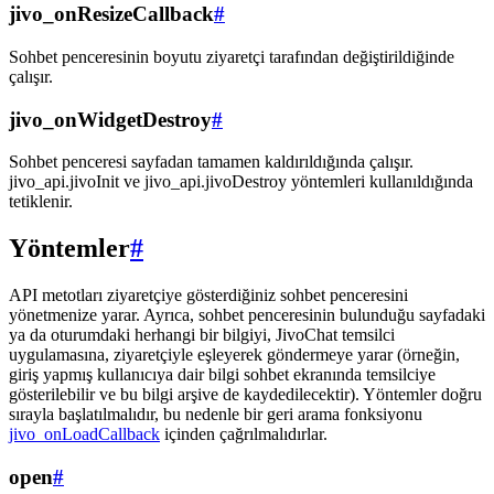
jivo_onResizeCallback
#
Sohbet penceresinin boyutu ziyaretçi tarafından değiştirildiğinde
çalışır.
jivo_onWidgetDestroy
#
Sohbet penceresi sayfadan tamamen kaldırıldığında çalışır.
jivo_api.jivoInit ve jivo_api.jivoDestroy yöntemleri kullanıldığında
tetiklenir.
Yöntemler
#
API metotları ziyaretçiye gösterdiğiniz sohbet penceresini
yönetmenize yarar. Ayrıca, sohbet penceresinin bulunduğu sayfadaki
ya da oturumdaki herhangi bir bilgiyi, JivoChat temsilci
uygulamasına, ziyaretçiyle eşleyerek göndermeye yarar (örneğin,
giriş yapmış kullanıcıya dair bilgi sohbet ekranında temsilciye
gösterilebilir ve bu bilgi arşive de kaydedilecektir). Yöntemler doğru
sırayla başlatılmalıdır, bu nedenle bir geri arama fonksiyonu
jivo_onLoadCallback
içinden çağrılmalıdırlar.
open
#