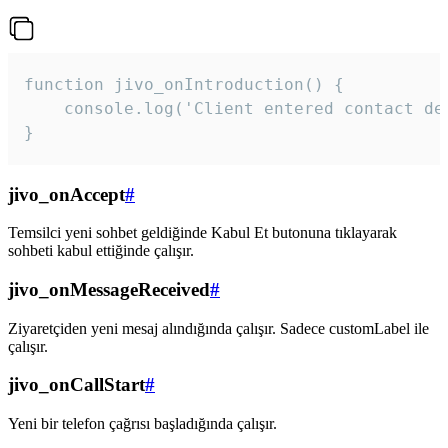
function jivo_onIntroduction() {

    console.log('Client entered contact det
}
jivo_onAccept
#
Temsilci yeni sohbet geldiğinde Kabul Et butonuna tıklayarak
sohbeti kabul ettiğinde çalışır.
jivo_onMessageReceived
#
Ziyaretçiden yeni mesaj alındığında çalışır. Sadece customLabel ile
çalışır.
jivo_onCallStart
#
Yeni bir telefon çağrısı başladığında çalışır.