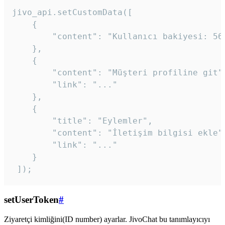
jivo_api.setCustomData([

    {

        "content": "Kullanıcı bakiyesi: 56T
    },

    {

        "content": "Müşteri profiline git",
        "link": "..."

    },

    {

        "title": "Eylemler",

        "content": "İletişim bilgisi ekle",
        "link": "..."

    }

 ]); 
setUserToken
#
Ziyaretçi kimliğini(ID number) ayarlar. JivoChat bu tanımlayıcıyı