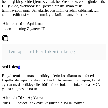
herhangi bir şekilde işlemez, ancak her Webhooks etkinliğinde iletir.
Bu şekilde, Webhook’ları işlerken bir site ziyaretçisini
tanımlayabilirsiniz. Sahtekarlık olasılığını ortadan kaldırmak için
tahmin edilmesi zor bir tanımlayıcı kullanmanızı öneririz.
Alan adı
Tür
Açıklama
token
string
Ziyaretçi ID
jivo_api.setUserToken(token);
setRules
#
Bu yöntemi kullanarak, tetikleyicilerin koşullarını transfer edilen
koşullar ile değiştirebilirsiniz. Bu tür bir nesnenin örneğini, kanal
ayarlarınızda tetikleyiciler bölümünde bulabilirsiniz, orada JSON
yapısı düğmesine basın.
Alan adı
Tür
Açıklama
rules
object
Tetikleyici koşullarının JSON formatı