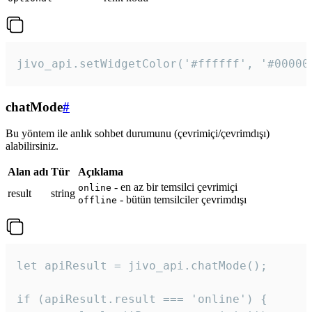
jivo_api.setWidgetColor('#ffffff', '#00000
chatMode
#
Bu yöntem ile anlık sohbet durumunu (çevrimiçi/çevrimdışı)
alabilirsiniz.
Alan adı
Tür
Açıklama
- en az bir temsilci çevrimiçi
online
result
string
- bütün temsilciler çevrimdışı
offline
let apiResult = jivo_api.chatMode();

if (apiResult.result === 'online') {
