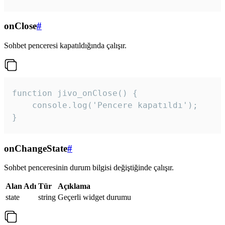
onClose
#
Sohbet penceresi kapatıldığında çalışır.
function jivo_onClose() {

    console.log('Pencere kapatıldı');

}
onChangeState
#
Sohbet penceresinin durum bilgisi değiştiğinde çalışır.
Alan Adı
Tür
Açıklama
state
string
Geçerli widget durumu