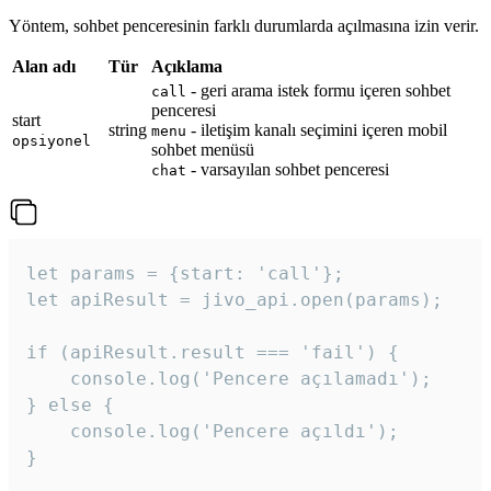
Yöntem, sohbet penceresinin farklı durumlarda açılmasına izin verir.
Alan adı
Tür
Açıklama
- geri arama istek formu içeren sohbet
call
penceresi
start
string
- iletişim kanalı seçimini içeren mobil
menu
opsiyonel
sohbet menüsü
- varsayılan sohbet penceresi
chat
let params = {start: 'call'};

let apiResult = jivo_api.open(params);

if (apiResult.result === 'fail') {

    console.log('Pencere açılamadı');

} else {

    console.log('Pencere açıldı');

}