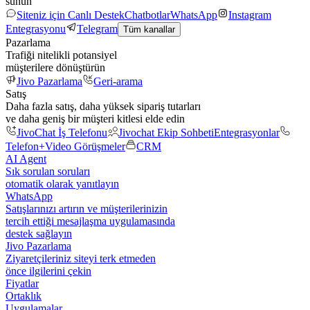
sunun
Siteniz için Canlı Destek
Chatbotlar
WhatsApp
Instagram
Entegrasyonu
Telegram
Tüm kanallar
Pazarlama
Trafiği nitelikli potansiyel
müşterilere dönüştürün
Jivo Pazarlama
Geri-arama
Satış
Daha fazla satış, daha yüksek sipariş tutarları
ve daha geniş bir müşteri kitlesi elde edin
JivoChat İş Telefonu
Jivochat Ekip Sohbeti
Entegrasyonlar
Telefon+
Video Görüşmeler
CRM
AI Agent
Sık sorulan soruları
otomatik olarak yanıtlayın
WhatsApp
Satışlarınızı artırın ve müşterilerinizin
tercih ettiği mesajlaşma uygulamasında
destek sağlayın
Jivo Pazarlama
Ziyaretçileriniz siteyi terk etmeden
önce ilgilerini çekin
Fiyatlar
Ortaklık
Uygulamalar