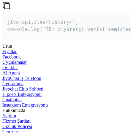
jivo_api.clearHistory();

console.log('Tüm ziyaretçi verisi temizlen
Ürün
Fiyatlar
Facebook
Uygulamalar
Ortaklık
AI Agent
JivoChat İş Telefonu
Geri-arama
Jivochat Ekip Sohbeti
E-posta Entegrsyonu
Chatbotlar
Instagram Entegrasyonu
Hakkımızda
Yardım
Hizmet Şartları
Gizlilik Poliçesi
Çerezler