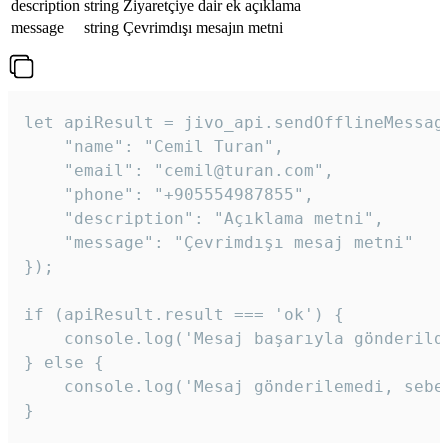
description
string
Ziyaretçiye dair ek açıklama
message
string
Çevrimdışı mesajın metni
let apiResult = jivo_api.sendOfflineMessage
    "name": "Cemil Turan",

    "email": "cemil@turan.com",

    "phone": "+905554987855",

    "description": "Açıklama metni",

    "message": "Çevrimdışı mesaj metni"

});

if (apiResult.result === 'ok') {

    console.log('Mesaj başarıyla gönderildi
} else {

    console.log('Mesaj gönderilemedi, sebeb
}