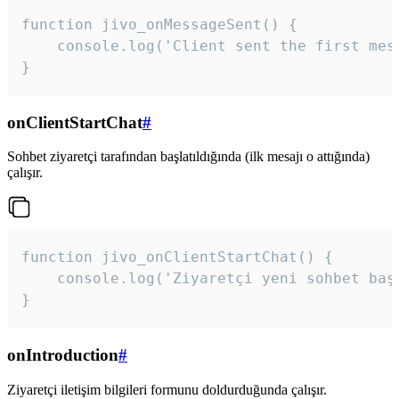
function jivo_onMessageSent() {

    console.log('Client sent the first mess
}
onClientStartChat
#
Sohbet ziyaretçi tarafından başlatıldığında (ilk mesajı o attığında)
çalışır.
function jivo_onClientStartChat() {

    console.log('Ziyaretçi yeni sohbet başl
}
onIntroduction
#
Ziyaretçi iletişim bilgileri formunu doldurduğunda çalışır.