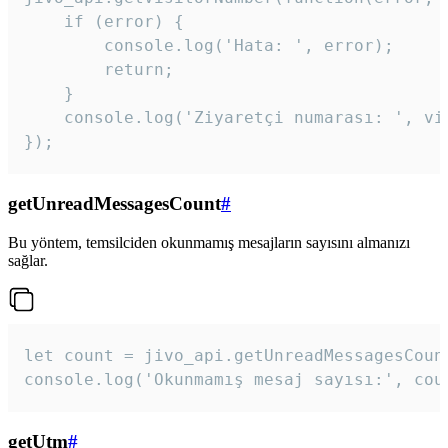
    if (error) {

        console.log('Hata: ', error);

        return;

    }  

    console.log('Ziyaretçi numarası: ', vis
});
getUnreadMessagesCount
#
Bu yöntem, temsilciden okunmamış mesajların sayısını almanızı
sağlar.
let count = jivo_api.getUnreadMessagesCount
console.log('Okunmamış mesaj sayısı:', cou
getUtm
#