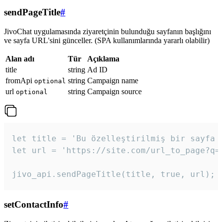
sendPageTitle
#
JivoChat uygulamasında ziyaretçinin bulunduğu sayfanın başlığını
ve sayfa URL'sini günceller. (SPA kullanımlarında yararlı olabilir)
Alan adı
Tür
Açıklama
title
string
Ad ID
fromApi
string
Campaign name
optional
url
string
Campaign source
optional
let title = 'Bu özelleştirilmiş bir sayfa b
let url = 'https://site.com/url_to_page?q=p
jivo_api.sendPageTitle(title, true, url);
setContactInfo
#