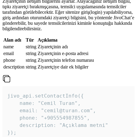
Ziyaretçinin iletişim bilgilerini ayarlar. Atayacağınız iletişim bilgisi,
tıpkı ziyaretçi bırakmışçasına, temsilci uygulamasında temsilciler
tarafından görülebilecektir. Eğer sitenize giriş(login) yapılabiliyorsa,
giriş ardından oturumdaki ziyaretçi bilgisini, bu yöntemle JivoChat’e
gönderebilir, bu sayede temsilcilerinizi kiminle konuştuğu hakkında
bilgilendirebilirsiniz.
Alan adı
Tür
Açıklama
name
string
Ziyaretçinin adı
email
string
Ziyaretçinin e-posta adresi
phone
string
Ziyaretçinin telefon numarası
description
string
Ziyaretçiye dair ek bilgiler
jivo_api.setContactInfo({

    name: "Cemil Turan",

    email: "cemil@turan.com",

    phone: "+905554987855",

    description: "Açıklama metni"

});