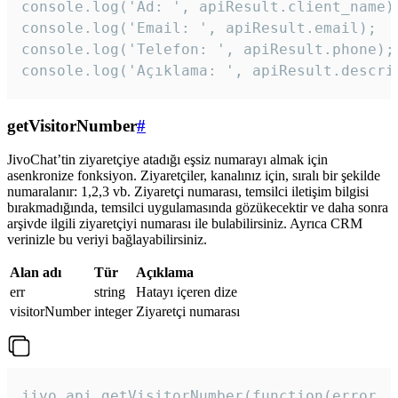
console.log('Ad: ', apiResult.client_name);
console.log('Email: ', apiResult.email);

console.log('Telefon: ', apiResult.phone);

console.log('Açıklama: ', apiResult.descri
getVisitorNumber
#
JivoChat’tin ziyaretçiye atadığı eşsiz numarayı almak için
asenkronize fonksiyon. Ziyaretçiler, kanalınız için, sıralı bir şekilde
numaralanır: 1,2,3 vb. Ziyaretçi numarası, temsilci iletişim bilgisi
bırakmadığında, temsilci uygulamasında gözükecektir ve daha sonra
arşivde ilgili ziyaretçiyi numarası ile bulabilirsiniz. Ayrıca CRM
verinizle bu veriyi bağlayabilirsiniz.
Alan adı
Tür
Açıklama
err
string
Hatayı içeren dize
visitorNumber
integer
Ziyaretçi numarası
jivo_api.getVisitorNumber(function(error, v