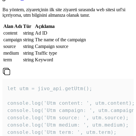
Bu yöntem, ziyaretçinin ilk site ziyareti sırasında web sitesi url'si
içeriyorsa, utm bilgisini almanıza olanak tanır.
Alan Adı
Tür
Açıklama
content
string
Ad ID
campaign
string
The name of the campaign
source
string
Campaign source
medium
string
Traffic type
term
string
Keyword
let utm = jivo_api.getUtm();

console.log('Utm content: ', utm.content);

console.log('Utm campaign: ', utm.campaign)
console.log('Utm source: ', utm.source);

console.log('Utm medium: ', utm.medium);

console.log('Utm term: ', utm.term);