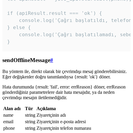
if (apiResult.result === 'ok') {

    console.log('Çağrı başlatıldı, telefon 
} else {

    console.log('Çağrı başlatılamadı, sebeb
}
sendOfflineMessage
#
Bu yöntem ile, direkt olarak bir çevrimdışı mesaj gönderebilirsiniz.
Eğer değişkenler doğru tanımlandıysa {result: 'ok'} döner.
Hata durumunda {result: 'fail', error: errReason} döner, errReason
gönderdiğiniz parametrelere dair hata mesajıdır, ya da neden
çevrimdışı mesajın iletilemediğidir.
Alan adı
Tür
Açıklama
name
string
Ziyaretçinin adı
email
string
Ziyaretçinin e-posta adresi
phone
string
Ziyaretçinin telefon numarası