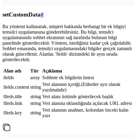
setCustomData
#
Bu yöntemi kullanarak, müşteri hakkında herhangi bir ek bilgiyi
temsilci uygulamasına gönderebilirsiniz. Bu bilgi, temsilci
uygulamasında sohbet ekranının sağ tarafında bulunan bilgi
panelinde gösterilecektir. Yöntem, istediğiniz kadar çok çağrılabilir.
Sohbet esnasında, temsilci uygulamasındaki bilgiler gerçek zamanlı
olarak güncellenir. Alanlar, 'fields' dizisindeki ile aynı sırada
gösterilecektir.
Alan adı
Tür
Açıklama
fields
array
Sohbete ek bilgilerin listesi
Veri alanının içeriği.(Etiketler ayrı olarak
fields.content
string
yazılmalıdır)
fileds.title
string
Veri alanı üstünde gösterilecek başlık
fileds.link
string
Veri alanına tıklandığında açılacak URL adresi
Veri alanının anahtarı, kolondan önceki kalın
fileds.key
string
yazı