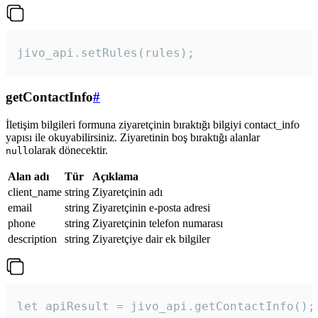
jivo_api.setRules(rules); 
getContactInfo
#
İletişim bilgileri formuna ziyaretçinin bıraktığı bilgiyi contact_info
yapısı ile okuyabilirsiniz. Ziyaretinin boş bıraktığı alanlar
olarak dönecektir.
null
Alan adı
Tür
Açıklama
client_name
string
Ziyaretçinin adı
email
string
Ziyaretçinin e-posta adresi
phone
string
Ziyaretçinin telefon numarası
description
string
Ziyaretçiye dair ek bilgiler
let apiResult = jivo_api.getContactInfo();
