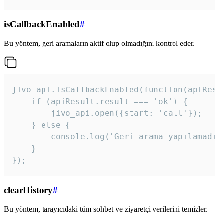
isCallbackEnabled
#
Bu yöntem, geri aramaların aktif olup olmadığını kontrol eder.
jivo_api.isCallbackEnabled(function(apiResu
    if (apiResult.result === 'ok') {

        jivo_api.open({start: 'call'});

    } else {

        console.log('Geri-arama yapılamadı
    }

}); 
clearHistory
#
Bu yöntem, tarayıcıdaki tüm sohbet ve ziyaretçi verilerini temizler.