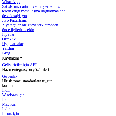
WhatsApp
Satışlarınızı artırın ve müşterilerinizin
tercih ettiği mesajlaşma uygulamasında
destek sağlayın
Jivo Pazarlama
Ziyaretçileriniz siteyi terk etmeden
önce ilgilerini çekin
Fiyatlar
Ortaklık
Uygulamalar
Yardım
Blog
Kaynaklar
Geliştiriciler için API
Hazır entegrasyon çözümleri
Güvenlik
Uluslararası standartlara uygun
koruma
İndir
Windows için
İndir
Mac için
İndir
Linux için