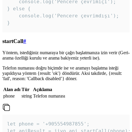
    console.log('Pencere çevrimiçi');

} else {

    console.log('Pencere çevrimdışı');

}
startCall
#
Yöntem, istediğiniz numaraya bir çağrı başlatmanıza izin verir (Geri-
arama özelliği kurulu ve arama bakiyeniz yeterli ise).
Telefon numarası doğru biçimde ise ve aramayı başlatma isteği
yapıldıysa yöntem {result: 'ok'} döndürür. Aksi takdirde, {result:
'fail', reason: 'Callback disabled’} döner.
Alan adı
Tür
Açıklama
phone
string
Telefon numarası
let phone = '+905554987855';

let apiResult = jivo_api.startCall(phone);
