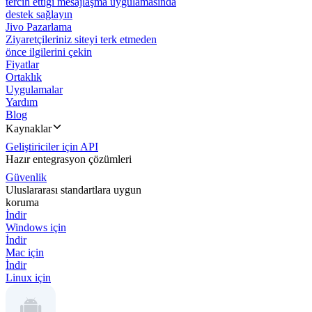
tercih ettiği mesajlaşma uygulamasında
destek sağlayın
Jivo Pazarlama
Ziyaretçileriniz siteyi terk etmeden
önce ilgilerini çekin
Fiyatlar
Ortaklık
Uygulamalar
Yardım
Blog
Kaynaklar
Geliştiriciler için API
Hazır entegrasyon çözümleri
Güvenlik
Uluslararası standartlara uygun
koruma
İndir
Windows için
İndir
Mac için
İndir
Linux için