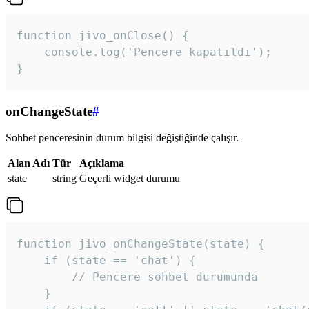
function jivo_onClose() {

    console.log('Pencere kapatıldı');

}
onChangeState
#
Sohbet penceresinin durum bilgisi değiştiğinde çalışır.
Alan Adı
Tür
Açıklama
state
string
Geçerli widget durumu
function jivo_onChangeState(state) {

    if (state == 'chat') {

        // Pencere sohbet durumunda

    }
