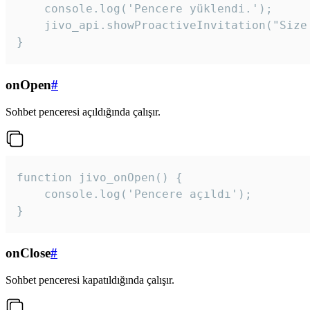
    console.log('Pencere yüklendi.');

    jivo_api.showProactiveInvitation("Size
}
onOpen
#
Sohbet penceresi açıldığında çalışır.
function jivo_onOpen() {

    console.log('Pencere açıldı');

}
onClose
#
Sohbet penceresi kapatıldığında çalışır.