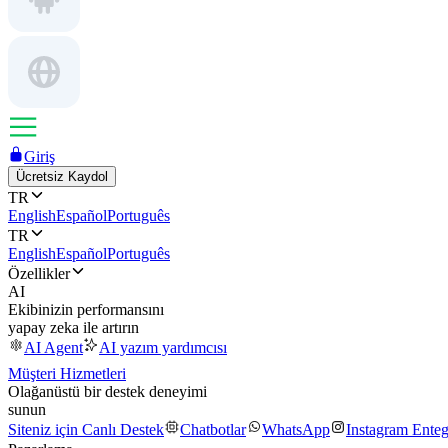
Giriş
Ücretsiz Kaydol
TR
English
Español
Português
TR
English
Español
Português
Özellikler
AI
Ekibinizin performansını
yapay zeka ile artırın
AI Agent
AI yazım yardımcısı
Müşteri Hizmetleri
Olağanüstü bir destek deneyimi
sunun
Siteniz için Canlı Destek
Chatbotlar
WhatsApp
Instagram Ente