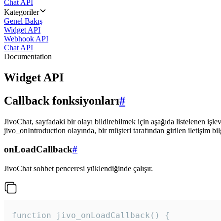
Chat API
Kategoriler
Genel Bakış
Widget API
Webhook API
Chat API
Documentation
Widget API
Callback fonksiyonları
#
JivoChat, sayfadaki bir olayı bildirebilmek için aşağıda listelenen işlev
jivo_onIntroduction olayında, bir müşteri tarafından girilen iletişim bilgi
onLoadCallback
#
JivoChat sohbet penceresi yüklendiğinde çalışır.
function jivo_onLoadCallback() {
