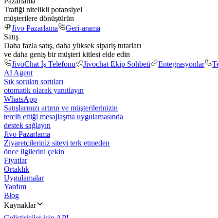
Pazarlama
Trafiği nitelikli potansiyel
müşterilere dönüştürün
Jivo Pazarlama
Geri-arama
Satış
Daha fazla satış, daha yüksek sipariş tutarları
ve daha geniş bir müşteri kitlesi elde edin
JivoChat İş Telefonu
Jivochat Ekip Sohbeti
Entegrasyonlar
T
AI Agent
Sık sorulan soruları
otomatik olarak yanıtlayın
WhatsApp
Satışlarınızı artırın ve müşterilerinizin
tercih ettiği mesajlaşma uygulamasında
destek sağlayın
Jivo Pazarlama
Ziyaretçileriniz siteyi terk etmeden
önce ilgilerini çekin
Fiyatlar
Ortaklık
Uygulamalar
Yardım
Blog
Kaynaklar
Geliştiriciler için API