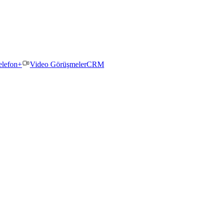
elefon+
Video Görüşmeler
CRM