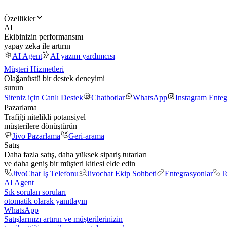
Özellikler
AI
Ekibinizin performansını
yapay zeka ile artırın
AI Agent
AI yazım yardımcısı
Müşteri Hizmetleri
Olağanüstü bir destek deneyimi
sunun
Siteniz için Canlı Destek
Chatbotlar
WhatsApp
Instagram Ente
Pazarlama
Trafiği nitelikli potansiyel
müşterilere dönüştürün
Jivo Pazarlama
Geri-arama
Satış
Daha fazla satış, daha yüksek sipariş tutarları
ve daha geniş bir müşteri kitlesi elde edin
JivoChat İş Telefonu
Jivochat Ekip Sohbeti
Entegrasyonlar
T
AI Agent
Sık sorulan soruları
otomatik olarak yanıtlayın
WhatsApp
Satışlarınızı artırın ve müşterilerinizin