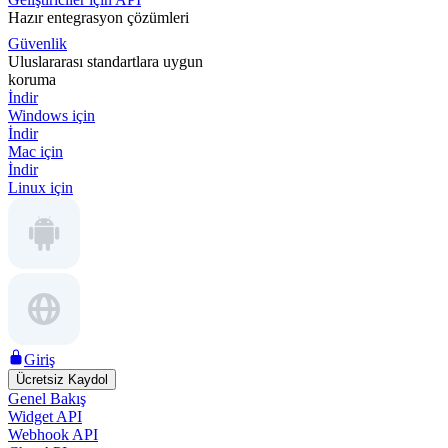
Hazır entegrasyon çözümleri
Güvenlik
Uluslararası standartlara uygun
koruma
İndir
Windows için
İndir
Mac için
İndir
Linux için
Giriş
Ücretsiz Kaydol
Genel Bakış
Widget API
Webhook API