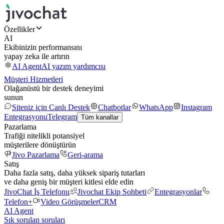
Özellikler
AI
Ekibinizin performansını
yapay zeka ile artırın
AI Agent
AI yazım yardımcısı
Müşteri Hizmetleri
Olağanüstü bir destek deneyimi
sunun
Siteniz için Canlı Destek
Chatbotlar
WhatsApp
Instagram
Entegrasyonu
Telegram
Tüm kanallar
Pazarlama
Trafiği nitelikli potansiyel
müşterilere dönüştürün
Jivo Pazarlama
Geri-arama
Satış
Daha fazla satış, daha yüksek sipariş tutarları
ve daha geniş bir müşteri kitlesi elde edin
JivoChat İş Telefonu
Jivochat Ekip Sohbeti
Entegrasyonlar
Telefon+
Video Görüşmeler
CRM
AI Agent
Sık sorulan soruları