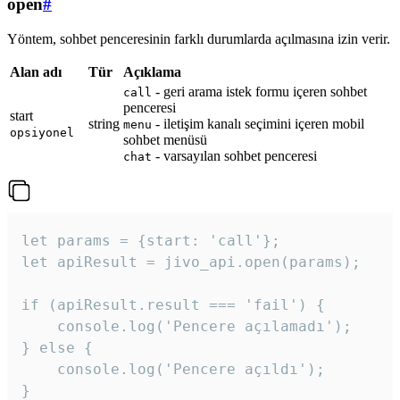
open
#
Yöntem, sohbet penceresinin farklı durumlarda açılmasına izin verir.
Alan adı
Tür
Açıklama
- geri arama istek formu içeren sohbet
call
penceresi
start
string
- iletişim kanalı seçimini içeren mobil
menu
opsiyonel
sohbet menüsü
- varsayılan sohbet penceresi
chat
let params = {start: 'call'};

let apiResult = jivo_api.open(params);

if (apiResult.result === 'fail') {

    console.log('Pencere açılamadı');

} else {

    console.log('Pencere açıldı');

}