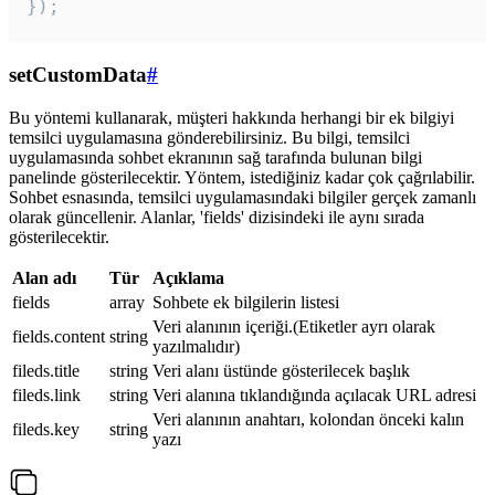
});
setCustomData
#
Bu yöntemi kullanarak, müşteri hakkında herhangi bir ek bilgiyi
temsilci uygulamasına gönderebilirsiniz. Bu bilgi, temsilci
uygulamasında sohbet ekranının sağ tarafında bulunan bilgi
panelinde gösterilecektir. Yöntem, istediğiniz kadar çok çağrılabilir.
Sohbet esnasında, temsilci uygulamasındaki bilgiler gerçek zamanlı
olarak güncellenir. Alanlar, 'fields' dizisindeki ile aynı sırada
gösterilecektir.
Alan adı
Tür
Açıklama
fields
array
Sohbete ek bilgilerin listesi
Veri alanının içeriği.(Etiketler ayrı olarak
fields.content
string
yazılmalıdır)
fileds.title
string
Veri alanı üstünde gösterilecek başlık
fileds.link
string
Veri alanına tıklandığında açılacak URL adresi
Veri alanının anahtarı, kolondan önceki kalın
fileds.key
string
yazı