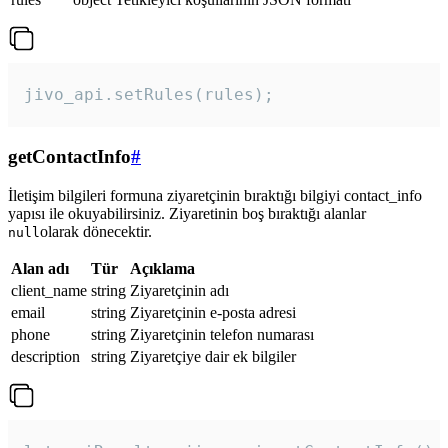
jivo_api.setRules(rules); 
getContactInfo
#
İletişim bilgileri formuna ziyaretçinin bıraktığı bilgiyi contact_info
yapısı ile okuyabilirsiniz. Ziyaretinin boş bıraktığı alanlar
olarak dönecektir.
null
Alan adı
Tür
Açıklama
client_name
string
Ziyaretçinin adı
email
string
Ziyaretçinin e-posta adresi
phone
string
Ziyaretçinin telefon numarası
description
string
Ziyaretçiye dair ek bilgiler