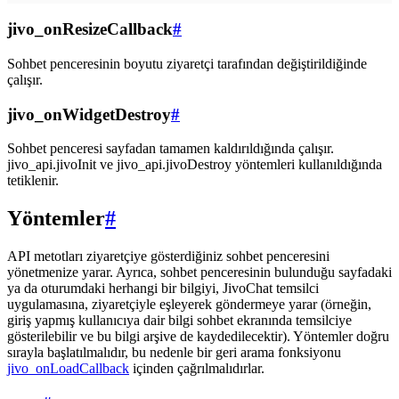
jivo_onResizeCallback
#
Sohbet penceresinin boyutu ziyaretçi tarafından değiştirildiğinde
çalışır.
jivo_onWidgetDestroy
#
Sohbet penceresi sayfadan tamamen kaldırıldığında çalışır.
jivo_api.jivoInit ve jivo_api.jivoDestroy yöntemleri kullanıldığında
tetiklenir.
Yöntemler
#
API metotları ziyaretçiye gösterdiğiniz sohbet penceresini
yönetmenize yarar. Ayrıca, sohbet penceresinin bulunduğu sayfadaki
ya da oturumdaki herhangi bir bilgiyi, JivoChat temsilci
uygulamasına, ziyaretçiyle eşleyerek göndermeye yarar (örneğin,
giriş yapmış kullanıcıya dair bilgi sohbet ekranında temsilciye
gösterilebilir ve bu bilgi arşive de kaydedilecektir). Yöntemler doğru
sırayla başlatılmalıdır, bu nedenle bir geri arama fonksiyonu
jivo_onLoadCallback
içinden çağrılmalıdırlar.