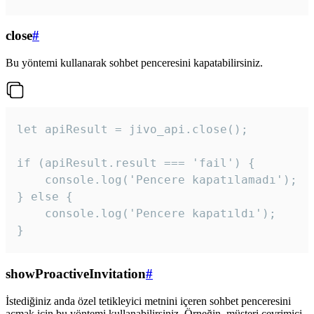
close
#
Bu yöntemi kullanarak sohbet penceresini kapatabilirsiniz.
let apiResult = jivo_api.close();

if (apiResult.result === 'fail') {

    console.log('Pencere kapatılamadı');

} else {

    console.log('Pencere kapatıldı');

}
showProactiveInvitation
#
İstediğiniz anda özel tetikleyici metnini içeren sohbet penceresini
açmak için bu yöntemi kullanabilirsiniz. Örneğin, müşteri çevrimiçi