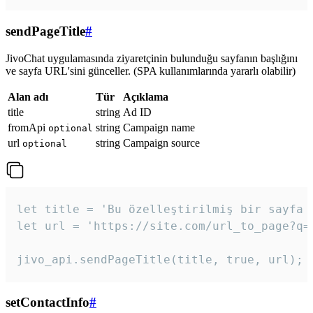
sendPageTitle
#
JivoChat uygulamasında ziyaretçinin bulunduğu sayfanın başlığını
ve sayfa URL'sini günceller. (SPA kullanımlarında yararlı olabilir)
Alan adı
Tür
Açıklama
title
string
Ad ID
fromApi
string
Campaign name
optional
url
string
Campaign source
optional
let title = 'Bu özelleştirilmiş bir sayfa b
let url = 'https://site.com/url_to_page?q=p
jivo_api.sendPageTitle(title, true, url);
setContactInfo
#