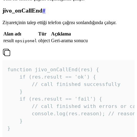
jivo_onCallEnd
#
Ziyaretçinin talep ettiği telefon çağrısı sonlandığında çalışır.
Alan adı
Tür
Açıklama
result
object
Geri-arama sonucu
opsiyonel
function jivo_onCallEnd(res) {

    if (res.result == 'ok') {

        // call finished successfully

    }

    if (res.result == 'fail') {

        // call finished with errors or can
        console.log(res.reason); // reason 
    }

} 