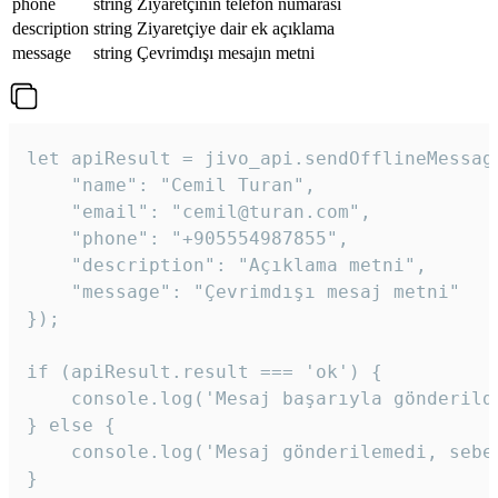
phone
string
Ziyaretçinin telefon numarası
description
string
Ziyaretçiye dair ek açıklama
message
string
Çevrimdışı mesajın metni
let apiResult = jivo_api.sendOfflineMessage
    "name": "Cemil Turan",

    "email": "cemil@turan.com",

    "phone": "+905554987855",

    "description": "Açıklama metni",

    "message": "Çevrimdışı mesaj metni"

});

if (apiResult.result === 'ok') {

    console.log('Mesaj başarıyla gönderildi
} else {

    console.log('Mesaj gönderilemedi, sebeb
}