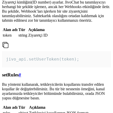
Ziyaretçi kimliğini(ID number) ayarlar. JivoChat bu tanımlayıcıyı
herhangi bir şekilde işlemez, ancak her Webhooks etkinliğinde iletir.
Bu şekilde, Webhook’ları işlerken bir site ziyaretçisini
tanımlayabilirsiniz. Sahtekarlık olasılığını ortadan kaldırmak için
tahmin edilmesi zor bir tanımlayıcı kullanmanızı öneririz.
Alan adı
Tür
Açıklama
token
string
Ziyaretçi ID
jivo_api.setUserToken(token);
setRules
#
Bu yöntemi kullanarak, tetikleyicilerin koşullarını transfer edilen
koşullar ile değiştirebilirsiniz. Bu tür bir nesnenin örneğini, kanal
ayarlarınızda tetikleyiciler bölümünde bulabilirsiniz, orada JSON
yapısı düğmesine basın.
Alan adı
Tür
Açıklama
rules
object
Tetikleyici koşullarının JSON formatı