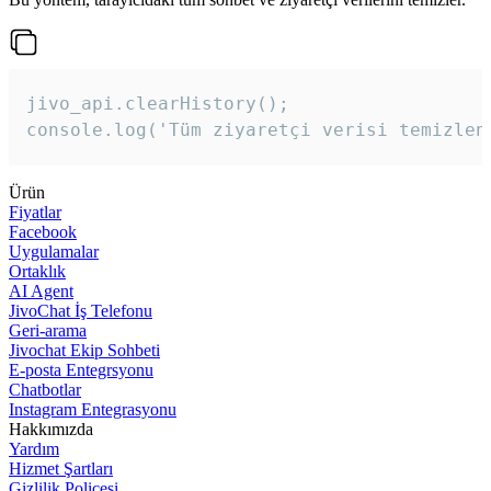
jivo_api.clearHistory();

console.log('Tüm ziyaretçi verisi temizlen
Ürün
Fiyatlar
Facebook
Uygulamalar
Ortaklık
AI Agent
JivoChat İş Telefonu
Geri-arama
Jivochat Ekip Sohbeti
E-posta Entegrsyonu
Chatbotlar
Instagram Entegrasyonu
Hakkımızda
Yardım
Hizmet Şartları
Gizlilik Poliçesi