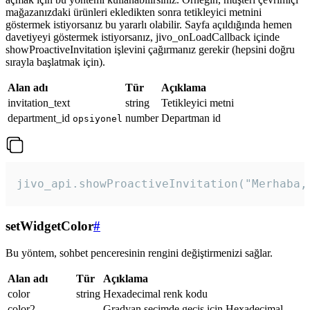
mağazanızdaki ürünleri ekledikten sonra tetikleyici metnini
göstermek istiyorsanız bu yararlı olabilir. Sayfa açıldığında hemen
davetiyeyi göstermek istiyorsanız, jivo_onLoadCallback içinde
showProactiveInvitation işlevini çağırmanız gerekir (hepsini doğru
sırayla başlatmak için).
Alan adı
Tür
Açıklama
invitation_text
string
Tetikleyici metni
department_id
number
Departman id
opsiyonel
jivo_api.showProactiveInvitation("Merhaba,
setWidgetColor
#
Bu yöntem, sohbet penceresinin rengini değiştirmenizi sağlar.
Alan adı
Tür
Açıklama
color
string
Hexadecimal renk kodu
color2
Gradyan seçimde geçiş için Hexadecimal