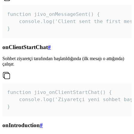
function jivo_onMessageSent() {

    console.log('Client sent the first mess
}
onClientStartChat
#
Sohbet ziyaretçi tarafından başlatıldığında (ilk mesajı o attığında)
çalışır.
function jivo_onClientStartChat() {

    console.log('Ziyaretçi yeni sohbet başl
}
onIntroduction
#