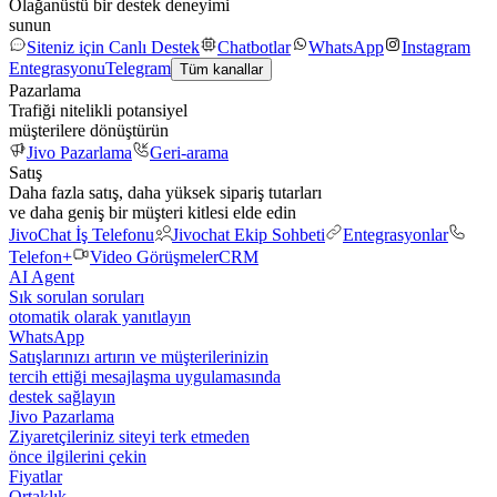
Olağanüstü bir destek deneyimi
sunun
Siteniz için Canlı Destek
Chatbotlar
WhatsApp
Instagram
Entegrasyonu
Telegram
Tüm kanallar
Pazarlama
Trafiği nitelikli potansiyel
müşterilere dönüştürün
Jivo Pazarlama
Geri-arama
Satış
Daha fazla satış, daha yüksek sipariş tutarları
ve daha geniş bir müşteri kitlesi elde edin
JivoChat İş Telefonu
Jivochat Ekip Sohbeti
Entegrasyonlar
Telefon+
Video Görüşmeler
CRM
AI Agent
Sık sorulan soruları
otomatik olarak yanıtlayın
WhatsApp
Satışlarınızı artırın ve müşterilerinizin
tercih ettiği mesajlaşma uygulamasında
destek sağlayın
Jivo Pazarlama
Ziyaretçileriniz siteyi terk etmeden
önce ilgilerini çekin
Fiyatlar
Ortaklık