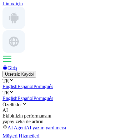
Linux için
Giriş
Ücretsiz Kaydol
TR
English
Español
Português
TR
English
Español
Português
Özellikler
AI
Ekibinizin performansını
yapay zeka ile artırın
AI Agent
AI yazım yardımcısı
Müşteri Hizmetleri