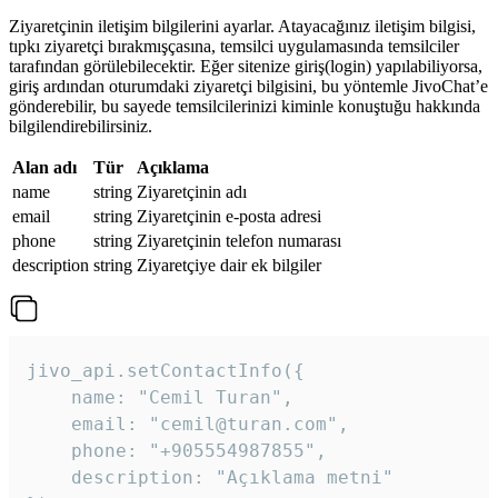
Ziyaretçinin iletişim bilgilerini ayarlar. Atayacağınız iletişim bilgisi,
tıpkı ziyaretçi bırakmışçasına, temsilci uygulamasında temsilciler
tarafından görülebilecektir. Eğer sitenize giriş(login) yapılabiliyorsa,
giriş ardından oturumdaki ziyaretçi bilgisini, bu yöntemle JivoChat’e
gönderebilir, bu sayede temsilcilerinizi kiminle konuştuğu hakkında
bilgilendirebilirsiniz.
Alan adı
Tür
Açıklama
name
string
Ziyaretçinin adı
email
string
Ziyaretçinin e-posta adresi
phone
string
Ziyaretçinin telefon numarası
description
string
Ziyaretçiye dair ek bilgiler
jivo_api.setContactInfo({

    name: "Cemil Turan",

    email: "cemil@turan.com",

    phone: "+905554987855",

    description: "Açıklama metni"
