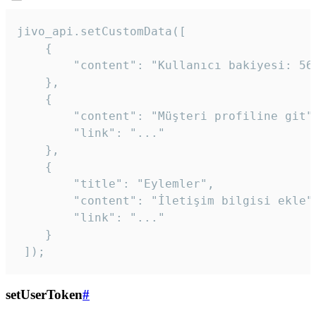
jivo_api.setCustomData([

    {

        "content": "Kullanıcı bakiyesi: 56T
    },

    {

        "content": "Müşteri profiline git",
        "link": "..."

    },

    {

        "title": "Eylemler",

        "content": "İletişim bilgisi ekle",
        "link": "..."

    }

 ]); 
setUserToken
#