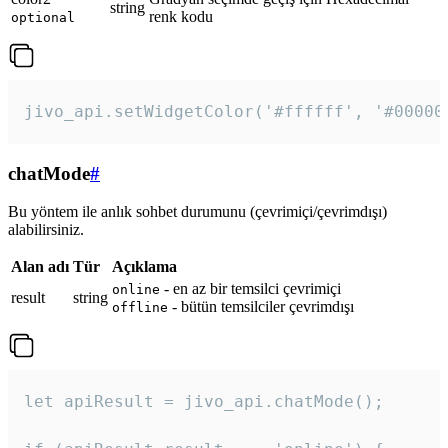
string
renk kodu
optional
jivo_api.setWidgetColor('#ffffff', '#00000
chatMode
#
Bu yöntem ile anlık sohbet durumunu (çevrimiçi/çevrimdışı)
alabilirsiniz.
Alan adı
Tür
Açıklama
- en az bir temsilci çevrimiçi
online
result
string
- bütün temsilciler çevrimdışı
offline
let apiResult = jivo_api.chatMode();
