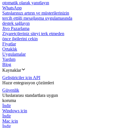
otomatik olarak yanıtlayın
WhatsApp
Satışlarınızı artırın ve müşterilerinizin
tercih ettiği mesajlaşma uygulamasında
destek sağlayın
Jivo Pazarlama
Ziyaretçileriniz siteyi terk etmeden
önce ilgilerini çekin
Fiyatlar
Ortaklık
Uygulamalar
Yardım
Blog
Kaynaklar
Geliştiriciler için API
Hazır entegrasyon çözümleri
Güvenlik
Uluslararası standartlara uygun
koruma
İndir
Windows için
İndir
Mac için
İndir