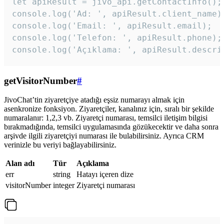
let apiResult = jivo_api.getContactInfo();

console.log('Ad: ', apiResult.client_name);
console.log('Email: ', apiResult.email);

console.log('Telefon: ', apiResult.phone);

console.log('Açıklama: ', apiResult.descri
getVisitorNumber
#
JivoChat’tin ziyaretçiye atadığı eşsiz numarayı almak için
asenkronize fonksiyon. Ziyaretçiler, kanalınız için, sıralı bir şekilde
numaralanır: 1,2,3 vb. Ziyaretçi numarası, temsilci iletişim bilgisi
bırakmadığında, temsilci uygulamasında gözükecektir ve daha sonra
arşivde ilgili ziyaretçiyi numarası ile bulabilirsiniz. Ayrıca CRM
verinizle bu veriyi bağlayabilirsiniz.
Alan adı
Tür
Açıklama
err
string
Hatayı içeren dize
visitorNumber
integer
Ziyaretçi numarası