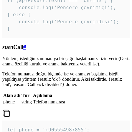
if (apiResult.result === 'online') {

    console.log('Pencere çevrimiçi');

} else {

    console.log('Pencere çevrimdışı');

}
startCall
#
Yöntem, istediğiniz numaraya bir çağrı başlatmanıza izin verir (Geri-
arama özelliği kurulu ve arama bakiyeniz yeterli ise).
Telefon numarası doğru biçimde ise ve aramayı başlatma isteği
yapıldıysa yöntem {result: 'ok'} döndürür. Aksi takdirde, {result:
'fail', reason: 'Callback disabled’} döner.
Alan adı
Tür
Açıklama
phone
string
Telefon numarası
let phone = '+905554987855';
