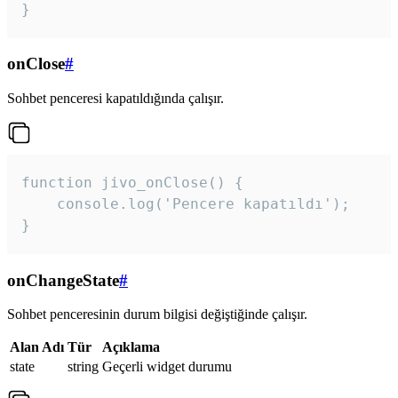
}
onClose
#
Sohbet penceresi kapatıldığında çalışır.
function jivo_onClose() {

    console.log('Pencere kapatıldı');

}
onChangeState
#
Sohbet penceresinin durum bilgisi değiştiğinde çalışır.
Alan Adı
Tür
Açıklama
state
string
Geçerli widget durumu