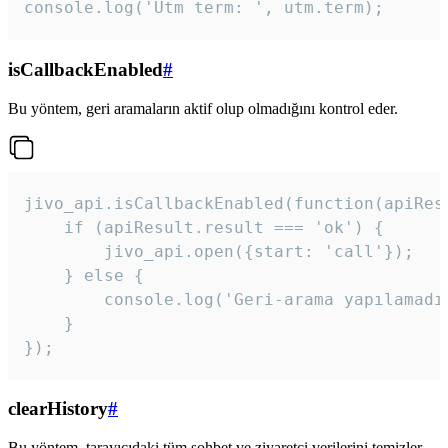
console.log('Utm term: ', utm.term);
isCallbackEnabled
#
Bu yöntem, geri aramaların aktif olup olmadığını kontrol eder.
jivo_api.isCallbackEnabled(function(apiResu
    if (apiResult.result === 'ok') {

        jivo_api.open({start: 'call'});

    } else {

        console.log('Geri-arama yapılamadı
    }

}); 
clearHistory
#
Bu yöntem, tarayıcıdaki tüm sohbet ve ziyaretçi verilerini temizler.