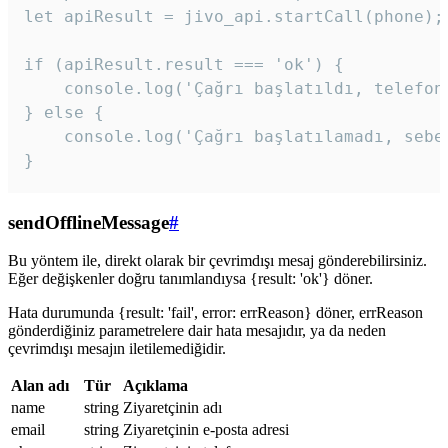
let apiResult = jivo_api.startCall(phone);

if (apiResult.result === 'ok') {

    console.log('Çağrı başlatıldı, telefon 
} else {

    console.log('Çağrı başlatılamadı, sebeb
}
sendOfflineMessage
#
Bu yöntem ile, direkt olarak bir çevrimdışı mesaj gönderebilirsiniz.
Eğer değişkenler doğru tanımlandıysa {result: 'ok'} döner.
Hata durumunda {result: 'fail', error: errReason} döner, errReason
gönderdiğiniz parametrelere dair hata mesajıdır, ya da neden
çevrimdışı mesajın iletilemediğidir.
Alan adı
Tür
Açıklama
name
string
Ziyaretçinin adı
email
string
Ziyaretçinin e-posta adresi