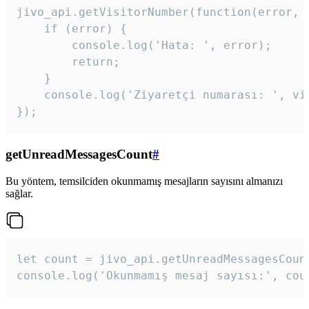
jivo_api.getVisitorNumber(function(error, v
    if (error) {

        console.log('Hata: ', error);

        return;

    }  

    console.log('Ziyaretçi numarası: ', vis
});
getUnreadMessagesCount
#
Bu yöntem, temsilciden okunmamış mesajların sayısını almanızı
sağlar.
let count = jivo_api.getUnreadMessagesCount
console.log('Okunmamış mesaj sayısı:', cou