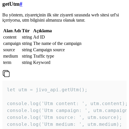
getUtm
#
Bu yöntem, ziyaretçinin ilk site ziyareti sırasında web sitesi url'si
içeriyorsa, utm bilgisini almanıza olanak tanır.
Alan Adı
Tür
Açıklama
content
string
Ad ID
campaign
string
The name of the campaign
source
string
Campaign source
medium
string
Traffic type
term
string
Keyword
let utm = jivo_api.getUtm();

console.log('Utm content: ', utm.content);

console.log('Utm campaign: ', utm.campaign)
console.log('Utm source: ', utm.source);

console.log('Utm medium: ', utm.medium);
