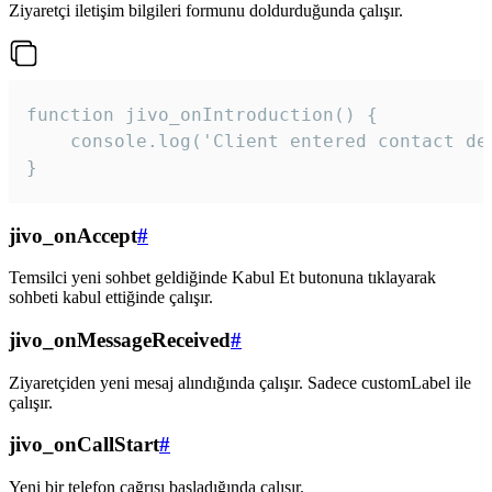
Ziyaretçi iletişim bilgileri formunu doldurduğunda çalışır.
function jivo_onIntroduction() {

    console.log('Client entered contact det
}
jivo_onAccept
#
Temsilci yeni sohbet geldiğinde Kabul Et butonuna tıklayarak
sohbeti kabul ettiğinde çalışır.
jivo_onMessageReceived
#
Ziyaretçiden yeni mesaj alındığında çalışır. Sadece customLabel ile
çalışır.
jivo_onCallStart
#
Yeni bir telefon çağrısı başladığında çalışır.