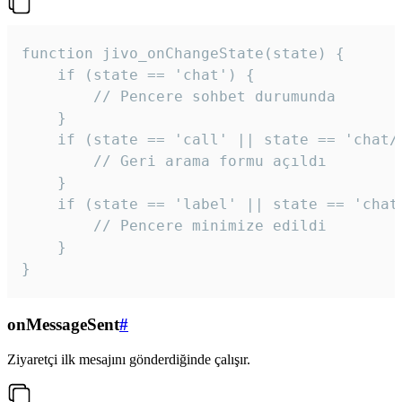
function jivo_onChangeState(state) {

    if (state == 'chat') {

        // Pencere sohbet durumunda

    }

    if (state == 'call' || state == 'chat/c
        // Geri arama formu açıldı

    }

    if (state == 'label' || state == 'chat/
        // Pencere minimize edildi

    }

}
onMessageSent
#
Ziyaretçi ilk mesajını gönderdiğinde çalışır.