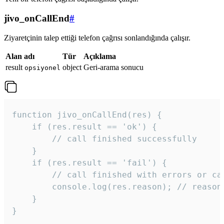
jivo_onCallEnd
#
Ziyaretçinin talep ettiği telefon çağrısı sonlandığında çalışır.
Alan adı
Tür
Açıklama
result
object
Geri-arama sonucu
opsiyonel
function jivo_onCallEnd(res) {

    if (res.result == 'ok') {

        // call finished successfully

    }

    if (res.result == 'fail') {

        // call finished with errors or can
        console.log(res.reason); // reason 
    }

} 