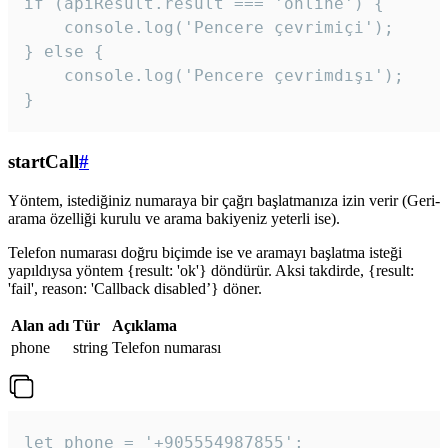
if (apiResult.result === 'online') {

    console.log('Pencere çevrimiçi');

} else {

    console.log('Pencere çevrimdışı');

}
startCall
#
Yöntem, istediğiniz numaraya bir çağrı başlatmanıza izin verir (Geri-
arama özelliği kurulu ve arama bakiyeniz yeterli ise).
Telefon numarası doğru biçimde ise ve aramayı başlatma isteği
yapıldıysa yöntem {result: 'ok'} döndürür. Aksi takdirde, {result:
'fail', reason: 'Callback disabled’} döner.
Alan adı
Tür
Açıklama
phone
string
Telefon numarası
let phone = '+905554987855';
