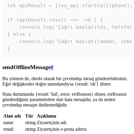
let apiResult = jivo_api.startCall(phone);

if (apiResult.result === 'ok') {

    console.log('Çağrı başlatıldı, telefon 
} else {

    console.log('Çağrı başlatılamadı, sebeb
}
sendOfflineMessage
#
Bu yöntem ile, direkt olarak bir çevrimdışı mesaj gönderebilirsiniz.
Eğer değişkenler doğru tanımlandıysa {result: 'ok'} döner.
Hata durumunda {result: 'fail', error: errReason} döner, errReason
gönderdiğiniz parametrelere dair hata mesajıdır, ya da neden
çevrimdışı mesajın iletilemediğidir.
Alan adı
Tür
Açıklama
name
string
Ziyaretçinin adı
email
string
Ziyaretçinin e-posta adresi