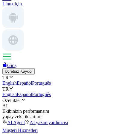
Linux için
Giriş
Ücretsiz Kaydol
TR
English
Español
Português
TR
English
Español
Português
Özellikler
AI
Ekibinizin performansını
yapay zeka ile artırın
AI Agent
AI yazım yardımcısı
Müşteri Hizmetleri