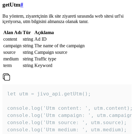
getUtm
#
Bu yöntem, ziyaretçinin ilk site ziyareti sırasında web sitesi url'si
içeriyorsa, utm bilgisini almanıza olanak tanır.
Alan Adı
Tür
Açıklama
content
string
Ad ID
campaign
string
The name of the campaign
source
string
Campaign source
medium
string
Traffic type
term
string
Keyword
let utm = jivo_api.getUtm();

console.log('Utm content: ', utm.content);

console.log('Utm campaign: ', utm.campaign)
console.log('Utm source: ', utm.source);

console.log('Utm medium: ', utm.medium);
