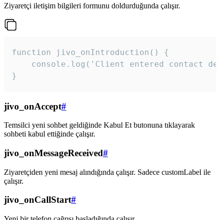
Ziyaretçi iletişim bilgileri formunu doldurduğunda çalışır.
function jivo_onIntroduction() {

    console.log('Client entered contact det
}
jivo_onAccept
#
Temsilci yeni sohbet geldiğinde Kabul Et butonuna tıklayarak
sohbeti kabul ettiğinde çalışır.
jivo_onMessageReceived
#
Ziyaretçiden yeni mesaj alındığında çalışır. Sadece customLabel ile
çalışır.
jivo_onCallStart
#
Yeni bir telefon çağrısı başladığında çalışır.