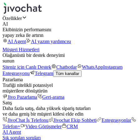
Özellikler
AI
Ekibinizin performansını
yapay zeka ile artırın
AI Agent
AI yazım yardımcısı
Müşteri Hizmetleri
Olağanüstü bir destek deneyimi
sunun
Siteniz için Canlı Destek
Chatbotlar
WhatsApp
Instagram
Entegrasyonu
Telegram
Tüm kanallar
Pazarlama
Trafiği nitelikli potansiyel
müşterilere dönüştürün
Jivo Pazarlama
Geri-arama
Satış
Daha fazla satış, daha yüksek sipariş tutarları
ve daha geniş bir müşteri kitlesi elde edin
JivoChat İş Telefonu
Jivochat Ekip Sohbeti
Entegrasyonlar
Telefon+
Video Görüşmeler
CRM
AI Agent
Sık sorulan soruları