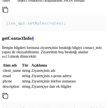
rules
object
Tetikleyici koşullarının JSON formatı
jivo_api.setRules(rules); 
getContactInfo
#
İletişim bilgileri formuna ziyaretçinin bıraktığı bilgiyi contact_info
yapısı ile okuyabilirsiniz. Ziyaretinin boş bıraktığı alanlar
olarak dönecektir.
null
Alan adı
Tür
Açıklama
client_name
string
Ziyaretçinin adı
email
string
Ziyaretçinin e-posta adresi
phone
string
Ziyaretçinin telefon numarası
description
string
Ziyaretçiye dair ek bilgiler