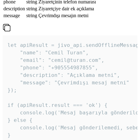
phone
string
Ziyaretçinin telefon numarası
description
string
Ziyaretçiye dair ek açıklama
message
string
Çevrimdışı mesajın metni
let apiResult = jivo_api.sendOfflineMessage
    "name": "Cemil Turan",

    "email": "cemil@turan.com",

    "phone": "+905554987855",

    "description": "Açıklama metni",

    "message": "Çevrimdışı mesaj metni"

});

if (apiResult.result === 'ok') {

    console.log('Mesaj başarıyla gönderildi
} else {

    console.log('Mesaj gönderilemedi, sebeb
}