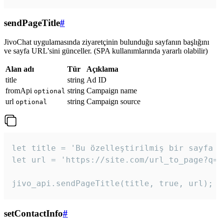
sendPageTitle
#
JivoChat uygulamasında ziyaretçinin bulunduğu sayfanın başlığını
ve sayfa URL'sini günceller. (SPA kullanımlarında yararlı olabilir)
Alan adı
Tür
Açıklama
title
string
Ad ID
fromApi
string
Campaign name
optional
url
string
Campaign source
optional
let title = 'Bu özelleştirilmiş bir sayfa b
let url = 'https://site.com/url_to_page?q=p
jivo_api.sendPageTitle(title, true, url);
setContactInfo
#