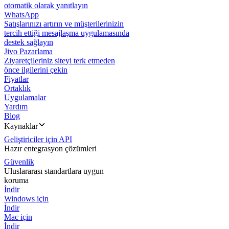
otomatik olarak yanıtlayın
WhatsApp
Satışlarınızı artırın ve müşterilerinizin
tercih ettiği mesajlaşma uygulamasında
destek sağlayın
Jivo Pazarlama
Ziyaretçileriniz siteyi terk etmeden
önce ilgilerini çekin
Fiyatlar
Ortaklık
Uygulamalar
Yardım
Blog
Kaynaklar
Geliştiriciler için API
Hazır entegrasyon çözümleri
Güvenlik
Uluslararası standartlara uygun
koruma
İndir
Windows için
İndir
Mac için
İndir