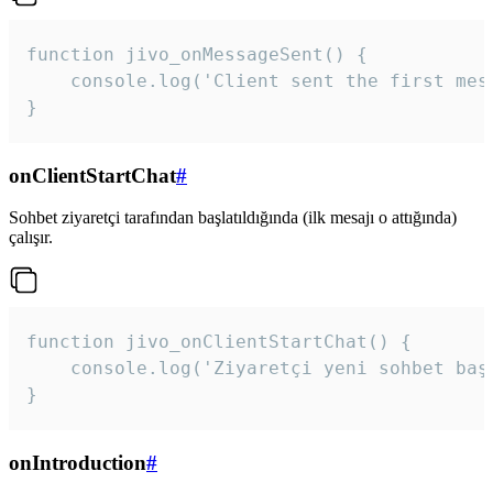
function jivo_onMessageSent() {

    console.log('Client sent the first mess
}
onClientStartChat
#
Sohbet ziyaretçi tarafından başlatıldığında (ilk mesajı o attığında)
çalışır.
function jivo_onClientStartChat() {

    console.log('Ziyaretçi yeni sohbet başl
}
onIntroduction
#