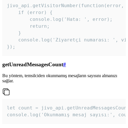
jivo_api.getVisitorNumber(function(error, v
    if (error) {

        console.log('Hata: ', error);

        return;

    }  

    console.log('Ziyaretçi numarası: ', vis
});
getUnreadMessagesCount
#
Bu yöntem, temsilciden okunmamış mesajların sayısını almanızı
sağlar.
let count = jivo_api.getUnreadMessagesCount
console.log('Okunmamış mesaj sayısı:', cou