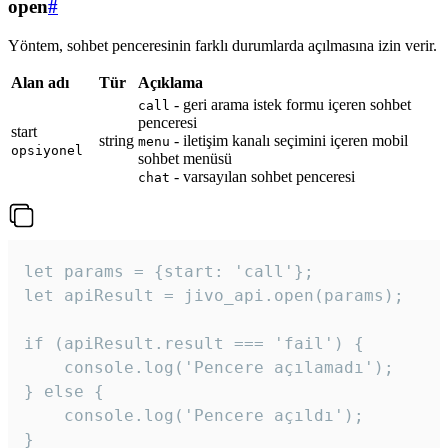
open
#
Yöntem, sohbet penceresinin farklı durumlarda açılmasına izin verir.
Alan adı
Tür
Açıklama
- geri arama istek formu içeren sohbet
call
penceresi
start
string
- iletişim kanalı seçimini içeren mobil
menu
opsiyonel
sohbet menüsü
- varsayılan sohbet penceresi
chat
let params = {start: 'call'};

let apiResult = jivo_api.open(params);

if (apiResult.result === 'fail') {

    console.log('Pencere açılamadı');

} else {

    console.log('Pencere açıldı');

}