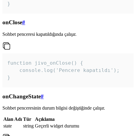
}
onClose
#
Sohbet penceresi kapatıldığında çalışır.
function jivo_onClose() {

    console.log('Pencere kapatıldı');

}
onChangeState
#
Sohbet penceresinin durum bilgisi değiştiğinde çalışır.
Alan Adı
Tür
Açıklama
state
string
Geçerli widget durumu