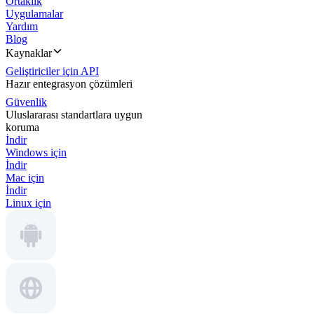
Ortaklık
Uygulamalar
Yardım
Blog
Kaynaklar
Geliştiriciler için API
Hazır entegrasyon çözümleri
Güvenlik
Uluslararası standartlara uygun
koruma
İndir
Windows için
İndir
Mac için
İndir
Linux için