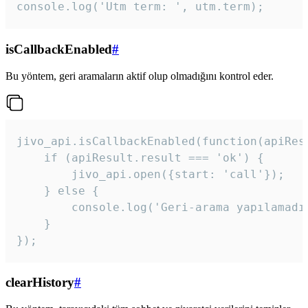
console.log('Utm term: ', utm.term);
isCallbackEnabled
#
Bu yöntem, geri aramaların aktif olup olmadığını kontrol eder.
jivo_api.isCallbackEnabled(function(apiResu
    if (apiResult.result === 'ok') {

        jivo_api.open({start: 'call'});

    } else {

        console.log('Geri-arama yapılamadı
    }

}); 
clearHistory
#