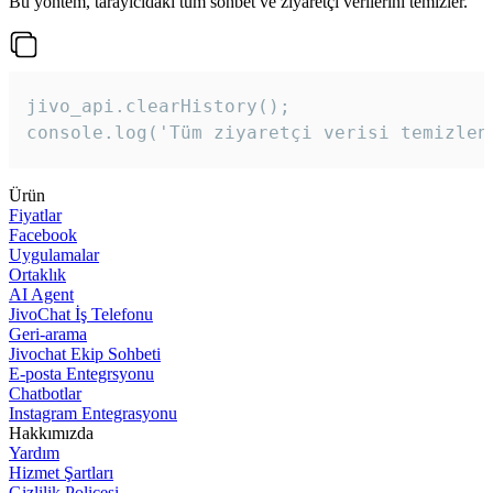
Bu yöntem, tarayıcıdaki tüm sohbet ve ziyaretçi verilerini temizler.
jivo_api.clearHistory();

console.log('Tüm ziyaretçi verisi temizlen
Ürün
Fiyatlar
Facebook
Uygulamalar
Ortaklık
AI Agent
JivoChat İş Telefonu
Geri-arama
Jivochat Ekip Sohbeti
E-posta Entegrsyonu
Chatbotlar
Instagram Entegrasyonu
Hakkımızda
Yardım
Hizmet Şartları
Gizlilik Poliçesi