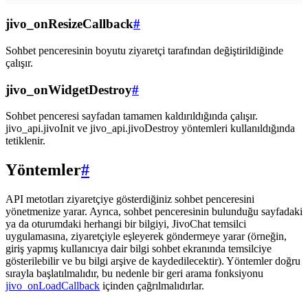
jivo_onResizeCallback
#
Sohbet penceresinin boyutu ziyaretçi tarafından değiştirildiğinde
çalışır.
jivo_onWidgetDestroy
#
Sohbet penceresi sayfadan tamamen kaldırıldığında çalışır.
jivo_api.jivoInit ve jivo_api.jivoDestroy yöntemleri kullanıldığında
tetiklenir.
Yöntemler
#
API metotları ziyaretçiye gösterdiğiniz sohbet penceresini
yönetmenize yarar. Ayrıca, sohbet penceresinin bulunduğu sayfadaki
ya da oturumdaki herhangi bir bilgiyi, JivoChat temsilci
uygulamasına, ziyaretçiyle eşleyerek göndermeye yarar (örneğin,
giriş yapmış kullanıcıya dair bilgi sohbet ekranında temsilciye
gösterilebilir ve bu bilgi arşive de kaydedilecektir). Yöntemler doğru
sırayla başlatılmalıdır, bu nedenle bir geri arama fonksiyonu
jivo_onLoadCallback
içinden çağrılmalıdırlar.