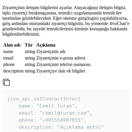
Ziyaretçinin iletişim bilgilerini ayarlar. Atayacağınız iletişim bilgisi,
tıpkı ziyaretçi bırakmışçasına, temsilci uygulamasında temsilciler
tarafından görülebilecektir. Eğer sitenize giriş(login) yapılabiliyorsa,
giriş ardından oturumdaki ziyaretçi bilgisini, bu yöntemle JivoChat’e
gönderebilir, bu sayede temsilcilerinizi kiminle konuştuğu hakkında
bilgilendirebilirsiniz.
Alan adı
Tür
Açıklama
name
string
Ziyaretçinin adı
email
string
Ziyaretçinin e-posta adresi
phone
string
Ziyaretçinin telefon numarası
description
string
Ziyaretçiye dair ek bilgiler
jivo_api.setContactInfo({

    name: "Cemil Turan",

    email: "cemil@turan.com",

    phone: "+905554987855",

    description: "Açıklama metni"
