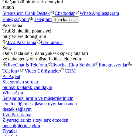
Olağanüstü bir destek deneyimi
sunun
Siteniz için Canlı Destek
Chatbotlar
WhatsApp
Instagram
Entegrasyonu
Telegram
Tüm kanallar
Pazarlama
Trafiği nitelikli potansiyel
müşterilere dönüştürün
Jivo Pazarlama
Geri-arama
Satış
Daha fazla satış, daha yüksek sipariş tutarları
ve daha geniş bir müşteri kitlesi elde edin
JivoChat İş Telefonu
Jivochat Ekip Sohbeti
Entegrasyonlar
Telefon+
Video Görüşmeler
CRM
AI Agent
Sık sorulan soruları
otomatik olarak yanıtlayın
WhatsApp
Satışlarınızı artırın ve müşterilerinizin
tercih ettiği mesajlaşma uygulamasında
destek sağlayın
Jivo Pazarlama
Ziyaretçileriniz siteyi terk etmeden
önce ilgilerini çekin
Fiyatlar