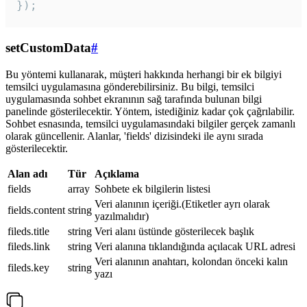
});
setCustomData
#
Bu yöntemi kullanarak, müşteri hakkında herhangi bir ek bilgiyi
temsilci uygulamasına gönderebilirsiniz. Bu bilgi, temsilci
uygulamasında sohbet ekranının sağ tarafında bulunan bilgi
panelinde gösterilecektir. Yöntem, istediğiniz kadar çok çağrılabilir.
Sohbet esnasında, temsilci uygulamasındaki bilgiler gerçek zamanlı
olarak güncellenir. Alanlar, 'fields' dizisindeki ile aynı sırada
gösterilecektir.
Alan adı
Tür
Açıklama
fields
array
Sohbete ek bilgilerin listesi
Veri alanının içeriği.(Etiketler ayrı olarak
fields.content
string
yazılmalıdır)
fileds.title
string
Veri alanı üstünde gösterilecek başlık
fileds.link
string
Veri alanına tıklandığında açılacak URL adresi
Veri alanının anahtarı, kolondan önceki kalın
fileds.key
string
yazı