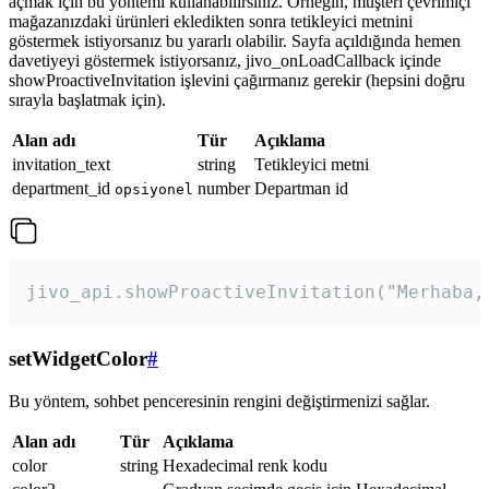
açmak için bu yöntemi kullanabilirsiniz. Örneğin, müşteri çevrimiçi
mağazanızdaki ürünleri ekledikten sonra tetikleyici metnini
göstermek istiyorsanız bu yararlı olabilir. Sayfa açıldığında hemen
davetiyeyi göstermek istiyorsanız, jivo_onLoadCallback içinde
showProactiveInvitation işlevini çağırmanız gerekir (hepsini doğru
sırayla başlatmak için).
Alan adı
Tür
Açıklama
invitation_text
string
Tetikleyici metni
department_id
number
Departman id
opsiyonel
jivo_api.showProactiveInvitation("Merhaba,
setWidgetColor
#
Bu yöntem, sohbet penceresinin rengini değiştirmenizi sağlar.
Alan adı
Tür
Açıklama
color
string
Hexadecimal renk kodu