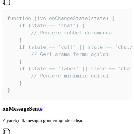
function jivo_onChangeState(state) {

    if (state == 'chat') {

        // Pencere sohbet durumunda

    }

    if (state == 'call' || state == 'chat/c
        // Geri arama formu açıldı

    }

    if (state == 'label' || state == 'chat/
        // Pencere minimize edildi

    }

}
onMessageSent
#
Ziyaretçi ilk mesajını gönderdiğinde çalışır.