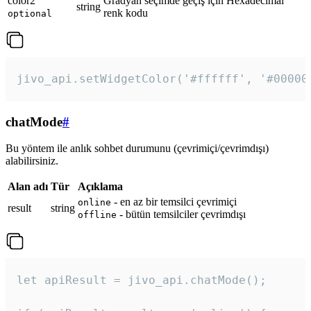
color2
Gradyan seçimde geçiş için Hexadecimal
string
renk kodu
optional
jivo_api.setWidgetColor('#ffffff', '#00000
chatMode
#
Bu yöntem ile anlık sohbet durumunu (çevrimiçi/çevrimdışı)
alabilirsiniz.
Alan adı
Tür
Açıklama
- en az bir temsilci çevrimiçi
online
result
string
- bütün temsilciler çevrimdışı
offline
let apiResult = jivo_api.chatMode();
