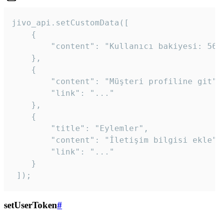
jivo_api.setCustomData([

    {

        "content": "Kullanıcı bakiyesi: 56T
    },

    {

        "content": "Müşteri profiline git",
        "link": "..."

    },

    {

        "title": "Eylemler",

        "content": "İletişim bilgisi ekle",
        "link": "..."

    }

 ]); 
setUserToken
#