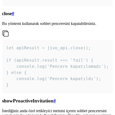
close
#
Bu yöntemi kullanarak sohbet penceresini kapatabilirsiniz.
let apiResult = jivo_api.close();

if (apiResult.result === 'fail') {

    console.log('Pencere kapatılamadı');

} else {

    console.log('Pencere kapatıldı');

}
showProactiveInvitation
#
İstediğiniz anda özel tetikleyici metnini içeren sohbet penceresini