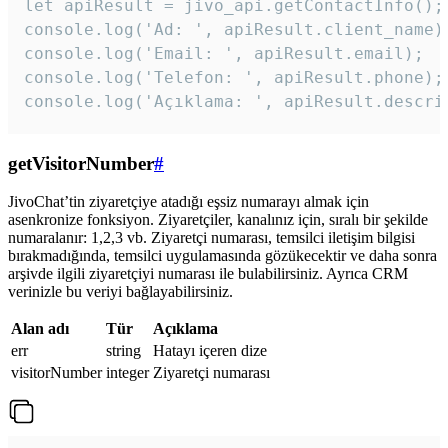
let apiResult = jivo_api.getContactInfo();

console.log('Ad: ', apiResult.client_name);
console.log('Email: ', apiResult.email);

console.log('Telefon: ', apiResult.phone);

console.log('Açıklama: ', apiResult.descri
getVisitorNumber
#
JivoChat’tin ziyaretçiye atadığı eşsiz numarayı almak için
asenkronize fonksiyon. Ziyaretçiler, kanalınız için, sıralı bir şekilde
numaralanır: 1,2,3 vb. Ziyaretçi numarası, temsilci iletişim bilgisi
bırakmadığında, temsilci uygulamasında gözükecektir ve daha sonra
arşivde ilgili ziyaretçiyi numarası ile bulabilirsiniz. Ayrıca CRM
verinizle bu veriyi bağlayabilirsiniz.
Alan adı
Tür
Açıklama
err
string
Hatayı içeren dize
visitorNumber
integer
Ziyaretçi numarası