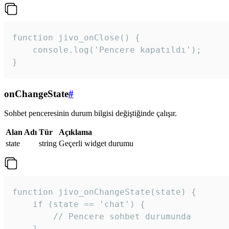
function jivo_onClose() {

    console.log('Pencere kapatıldı');

}
onChangeState
#
Sohbet penceresinin durum bilgisi değiştiğinde çalışır.
Alan Adı
Tür
Açıklama
state
string
Geçerli widget durumu
function jivo_onChangeState(state) {

    if (state == 'chat') {

        // Pencere sohbet durumunda

    }
