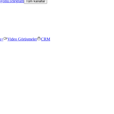
asyonu
Telegram
Tüm kanallar
n+
Video Görüşmeler
CRM