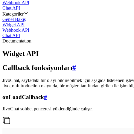
Webhook API
Chat API
Kategoriler
Genel Bakış
Widget API
Webhook API
Chat API
Documentation
Widget API
Callback fonksiyonları
#
JivoChat, sayfadaki bir olayı bildirebilmek için aşağıda listelenen işlev
jivo_onIntroduction olayında, bir müşteri tarafından girilen iletişim bilgi
onLoadCallback
#
JivoChat sohbet penceresi yüklendiğinde çalışır.