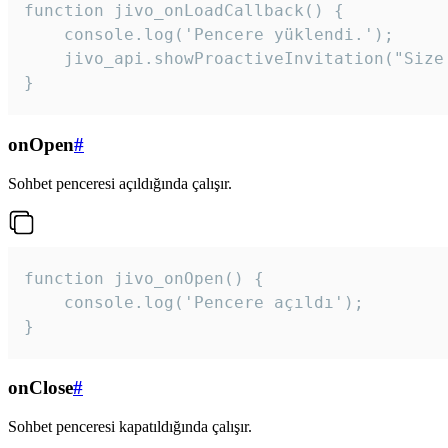
function jivo_onLoadCallback() {

    console.log('Pencere yüklendi.');

    jivo_api.showProactiveInvitation("Size
}
onOpen
#
Sohbet penceresi açıldığında çalışır.
function jivo_onOpen() {

    console.log('Pencere açıldı');

}
onClose
#
Sohbet penceresi kapatıldığında çalışır.