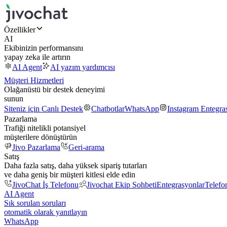
Özellikler
AI
Ekibinizin performansını
yapay zeka ile artırın
AI Agent
AI yazım yardımcısı
Müşteri Hizmetleri
Olağanüstü bir destek deneyimi
sunun
Siteniz için Canlı Destek
Chatbotlar
WhatsApp
Instagram Entegr
Pazarlama
Trafiği nitelikli potansiyel
müşterilere dönüştürün
Jivo Pazarlama
Geri-arama
Satış
Daha fazla satış, daha yüksek sipariş tutarları
ve daha geniş bir müşteri kitlesi elde edin
JivoChat İş Telefonu
Jivochat Ekip Sohbeti
Entegrasyonlar
Telefo
AI Agent
Sık sorulan soruları
otomatik olarak yanıtlayın
WhatsApp