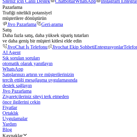
Siteniz için Canlı Destek
Chatbotlar
WhatsApp
Instagram Entegr
Pazarlama
Trafiği nitelikli potansiyel
müşterilere dönüştürün
Jivo Pazarlama
Geri-arama
Satış
Daha fazla satış, daha yüksek sipariş tutarları
ve daha geniş bir müşteri kitlesi elde edin
JivoChat İş Telefonu
Jivochat Ekip Sohbeti
Entegrasyonlar
Telefo
AI Agent
Sık sorulan soruları
otomatik olarak yanıtlayın
WhatsApp
Satışlarınızı artırın ve müşterilerinizin
tercih ettiği mesajlaşma uygulamasında
destek sağlayın
Jivo Pazarlama
Ziyaretçileriniz siteyi terk etmeden
önce ilgilerini çekin
Fiyatlar
Ortaklık
Uygulamalar
Yardım
Blog
Kaynaklar