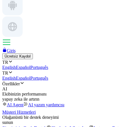
Giriş
Ücretsiz Kaydol
TR
English
Español
Português
TR
English
Español
Português
Özellikler
AI
Ekibinizin performansını
yapay zeka ile artırın
AI Agent
AI yazım yardımcısı
Müşteri Hizmetleri
Olağanüstü bir destek deneyimi
sunun