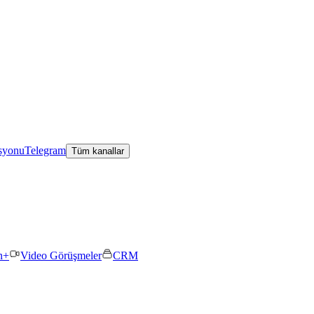
asyonu
Telegram
Tüm kanallar
n+
Video Görüşmeler
CRM