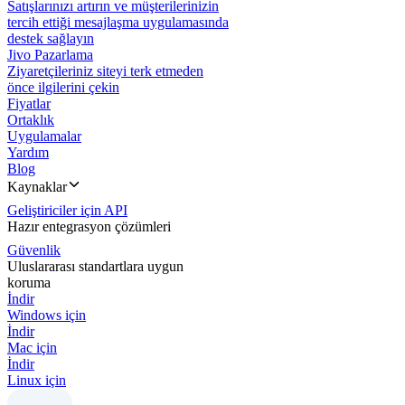
Satışlarınızı artırın ve müşterilerinizin
tercih ettiği mesajlaşma uygulamasında
destek sağlayın
Jivo Pazarlama
Ziyaretçileriniz siteyi terk etmeden
önce ilgilerini çekin
Fiyatlar
Ortaklık
Uygulamalar
Yardım
Blog
Kaynaklar
Geliştiriciler için API
Hazır entegrasyon çözümleri
Güvenlik
Uluslararası standartlara uygun
koruma
İndir
Windows için
İndir
Mac için
İndir
Linux için