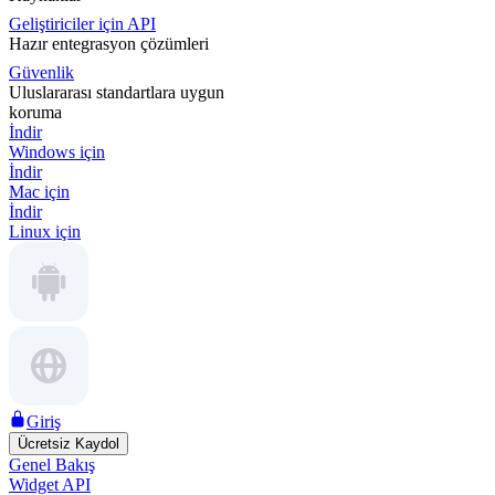
Geliştiriciler için API
Hazır entegrasyon çözümleri
Güvenlik
Uluslararası standartlara uygun
koruma
İndir
Windows için
İndir
Mac için
İndir
Linux için
Giriş
Ücretsiz Kaydol
Genel Bakış
Widget API