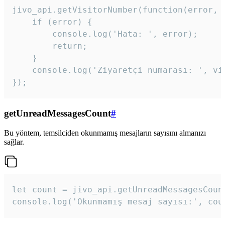
jivo_api.getVisitorNumber(function(error, v
    if (error) {

        console.log('Hata: ', error);

        return;

    }  

    console.log('Ziyaretçi numarası: ', vis
});
getUnreadMessagesCount
#
Bu yöntem, temsilciden okunmamış mesajların sayısını almanızı
sağlar.
let count = jivo_api.getUnreadMessagesCount
console.log('Okunmamış mesaj sayısı:', cou