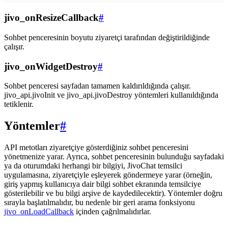
jivo_onResizeCallback
#
Sohbet penceresinin boyutu ziyaretçi tarafından değiştirildiğinde
çalışır.
jivo_onWidgetDestroy
#
Sohbet penceresi sayfadan tamamen kaldırıldığında çalışır.
jivo_api.jivoInit ve jivo_api.jivoDestroy yöntemleri kullanıldığında
tetiklenir.
Yöntemler
#
API metotları ziyaretçiye gösterdiğiniz sohbet penceresini
yönetmenize yarar. Ayrıca, sohbet penceresinin bulunduğu sayfadaki
ya da oturumdaki herhangi bir bilgiyi, JivoChat temsilci
uygulamasına, ziyaretçiyle eşleyerek göndermeye yarar (örneğin,
giriş yapmış kullanıcıya dair bilgi sohbet ekranında temsilciye
gösterilebilir ve bu bilgi arşive de kaydedilecektir). Yöntemler doğru
sırayla başlatılmalıdır, bu nedenle bir geri arama fonksiyonu
jivo_onLoadCallback
içinden çağrılmalıdırlar.