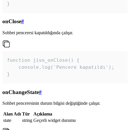
}
onClose
#
Sohbet penceresi kapatıldığında çalışır.
function jivo_onClose() {

    console.log('Pencere kapatıldı');

}
onChangeState
#
Sohbet penceresinin durum bilgisi değiştiğinde çalışır.
Alan Adı
Tür
Açıklama
state
string
Geçerli widget durumu