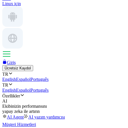
Linux için
Giriş
Ücretsiz Kaydol
TR
English
Español
Português
TR
English
Español
Português
Özellikler
AI
Ekibinizin performansını
yapay zeka ile artırın
AI Agent
AI yazım yardımcısı
Müşteri Hizmetleri