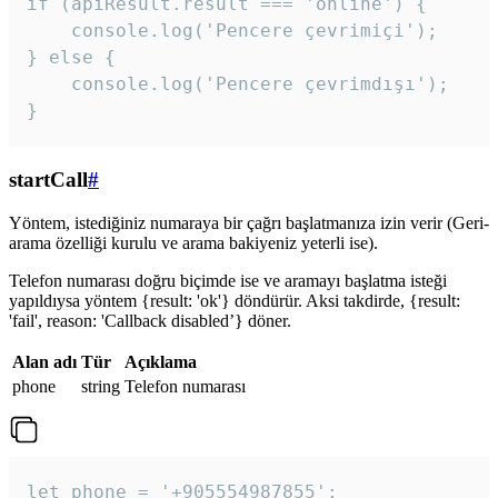
if (apiResult.result === 'online') {

    console.log('Pencere çevrimiçi');

} else {

    console.log('Pencere çevrimdışı');

}
startCall
#
Yöntem, istediğiniz numaraya bir çağrı başlatmanıza izin verir (Geri-
arama özelliği kurulu ve arama bakiyeniz yeterli ise).
Telefon numarası doğru biçimde ise ve aramayı başlatma isteği
yapıldıysa yöntem {result: 'ok'} döndürür. Aksi takdirde, {result:
'fail', reason: 'Callback disabled’} döner.
Alan adı
Tür
Açıklama
phone
string
Telefon numarası
let phone = '+905554987855';
