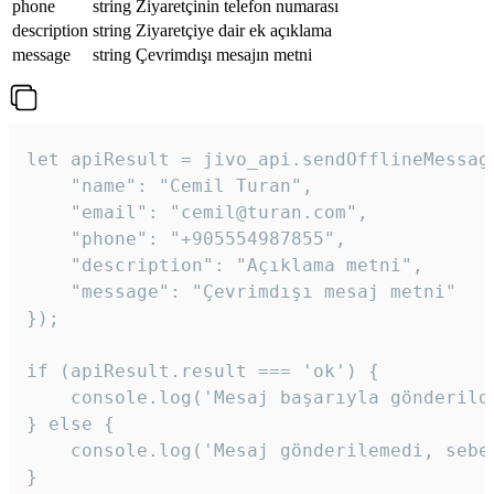
phone
string
Ziyaretçinin telefon numarası
description
string
Ziyaretçiye dair ek açıklama
message
string
Çevrimdışı mesajın metni
let apiResult = jivo_api.sendOfflineMessage
    "name": "Cemil Turan",

    "email": "cemil@turan.com",

    "phone": "+905554987855",

    "description": "Açıklama metni",

    "message": "Çevrimdışı mesaj metni"

});

if (apiResult.result === 'ok') {

    console.log('Mesaj başarıyla gönderildi
} else {

    console.log('Mesaj gönderilemedi, sebeb
}