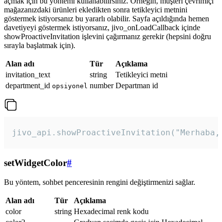
açmak için bu yöntemi kullanabilirsiniz. Örneğin, müşteri çevrimiçi
mağazanızdaki ürünleri ekledikten sonra tetikleyici metnini
göstermek istiyorsanız bu yararlı olabilir. Sayfa açıldığında hemen
davetiyeyi göstermek istiyorsanız, jivo_onLoadCallback içinde
showProactiveInvitation işlevini çağırmanız gerekir (hepsini doğru
sırayla başlatmak için).
Alan adı
Tür
Açıklama
invitation_text
string
Tetikleyici metni
department_id
number
Departman id
opsiyonel
jivo_api.showProactiveInvitation("Merhaba,
setWidgetColor
#
Bu yöntem, sohbet penceresinin rengini değiştirmenizi sağlar.
Alan adı
Tür
Açıklama
color
string
Hexadecimal renk kodu