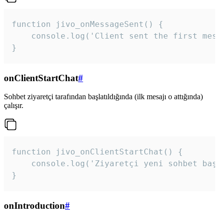
function jivo_onMessageSent() {

    console.log('Client sent the first mess
}
onClientStartChat
#
Sohbet ziyaretçi tarafından başlatıldığında (ilk mesajı o attığında)
çalışır.
function jivo_onClientStartChat() {

    console.log('Ziyaretçi yeni sohbet başl
}
onIntroduction
#