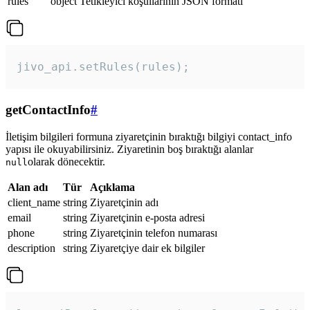
rules
object
Tetikleyici koşullarının JSON formatı
jivo_api.setRules(rules); 
getContactInfo
#
İletişim bilgileri formuna ziyaretçinin bıraktığı bilgiyi contact_info
yapısı ile okuyabilirsiniz. Ziyaretinin boş bıraktığı alanlar
olarak dönecektir.
null
Alan adı
Tür
Açıklama
client_name
string
Ziyaretçinin adı
email
string
Ziyaretçinin e-posta adresi
phone
string
Ziyaretçinin telefon numarası
description
string
Ziyaretçiye dair ek bilgiler