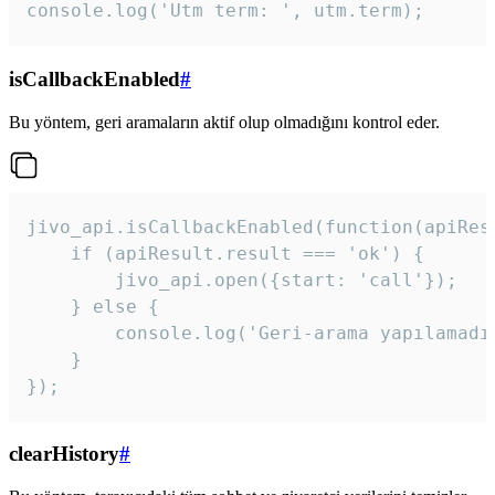
console.log('Utm term: ', utm.term);
isCallbackEnabled
#
Bu yöntem, geri aramaların aktif olup olmadığını kontrol eder.
jivo_api.isCallbackEnabled(function(apiResu
    if (apiResult.result === 'ok') {

        jivo_api.open({start: 'call'});

    } else {

        console.log('Geri-arama yapılamadı
    }

}); 
clearHistory
#