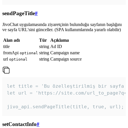
sendPageTitle
#
JivoChat uygulamasında ziyaretçinin bulunduğu sayfanın başlığını
ve sayfa URL'sini günceller. (SPA kullanımlarında yararlı olabilir)
Alan adı
Tür
Açıklama
title
string
Ad ID
fromApi
string
Campaign name
optional
url
string
Campaign source
optional
let title = 'Bu özelleştirilmiş bir sayfa b
let url = 'https://site.com/url_to_page?q=p
jivo_api.sendPageTitle(title, true, url);
setContactInfo
#