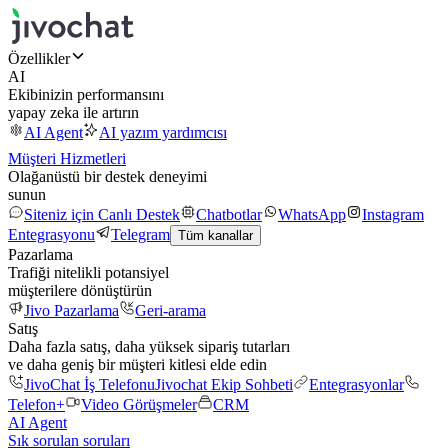
Özellikler
AI
Ekibinizin performansını
yapay zeka ile artırın
AI Agent
AI yazım yardımcısı
Müşteri Hizmetleri
Olağanüstü bir destek deneyimi
sunun
Siteniz için Canlı Destek
Chatbotlar
WhatsApp
Instagram
Entegrasyonu
Telegram
Tüm kanallar
Pazarlama
Trafiği nitelikli potansiyel
müşterilere dönüştürün
Jivo Pazarlama
Geri-arama
Satış
Daha fazla satış, daha yüksek sipariş tutarları
ve daha geniş bir müşteri kitlesi elde edin
JivoChat İş Telefonu
Jivochat Ekip Sohbeti
Entegrasyonlar
Telefon+
Video Görüşmeler
CRM
AI Agent
Sık sorulan soruları