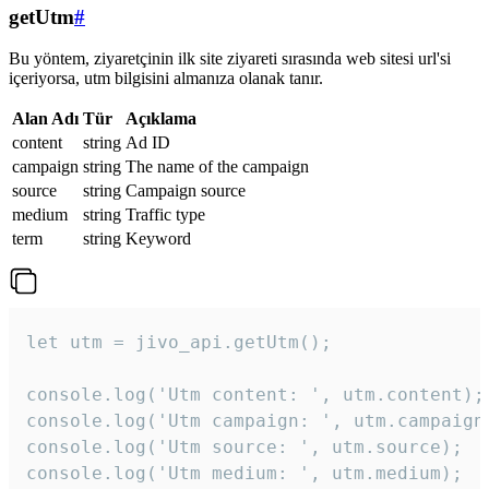
getUtm
#
Bu yöntem, ziyaretçinin ilk site ziyareti sırasında web sitesi url'si
içeriyorsa, utm bilgisini almanıza olanak tanır.
Alan Adı
Tür
Açıklama
content
string
Ad ID
campaign
string
The name of the campaign
source
string
Campaign source
medium
string
Traffic type
term
string
Keyword
let utm = jivo_api.getUtm();

console.log('Utm content: ', utm.content);

console.log('Utm campaign: ', utm.campaign)
console.log('Utm source: ', utm.source);

console.log('Utm medium: ', utm.medium);
