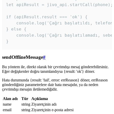
let apiResult = jivo_api.startCall(phone);

if (apiResult.result === 'ok') {

    console.log('Çağrı başlatıldı, telefon 
} else {

    console.log('Çağrı başlatılamadı, sebeb
}
sendOfflineMessage
#
Bu yöntem ile, direkt olarak bir çevrimdışı mesaj gönderebilirsiniz.
Eğer değişkenler doğru tanımlandıysa {result: 'ok'} döner.
Hata durumunda {result: 'fail', error: errReason} döner, errReason
gönderdiğiniz parametrelere dair hata mesajıdır, ya da neden
çevrimdışı mesajın iletilemediğidir.
Alan adı
Tür
Açıklama
name
string
Ziyaretçinin adı
email
string
Ziyaretçinin e-posta adresi