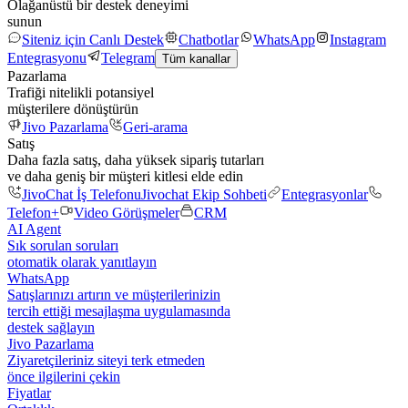
Olağanüstü bir destek deneyimi
sunun
Siteniz için Canlı Destek
Chatbotlar
WhatsApp
Instagram
Entegrasyonu
Telegram
Tüm kanallar
Pazarlama
Trafiği nitelikli potansiyel
müşterilere dönüştürün
Jivo Pazarlama
Geri-arama
Satış
Daha fazla satış, daha yüksek sipariş tutarları
ve daha geniş bir müşteri kitlesi elde edin
JivoChat İş Telefonu
Jivochat Ekip Sohbeti
Entegrasyonlar
Telefon+
Video Görüşmeler
CRM
AI Agent
Sık sorulan soruları
otomatik olarak yanıtlayın
WhatsApp
Satışlarınızı artırın ve müşterilerinizin
tercih ettiği mesajlaşma uygulamasında
destek sağlayın
Jivo Pazarlama
Ziyaretçileriniz siteyi terk etmeden
önce ilgilerini çekin
Fiyatlar