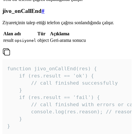
jivo_onCallEnd
#
Ziyaretçinin talep ettiği telefon çağrısı sonlandığında çalışır.
Alan adı
Tür
Açıklama
result
object
Geri-arama sonucu
opsiyonel
function jivo_onCallEnd(res) {

    if (res.result == 'ok') {

        // call finished successfully

    }

    if (res.result == 'fail') {

        // call finished with errors or can
        console.log(res.reason); // reason 
    }

} 