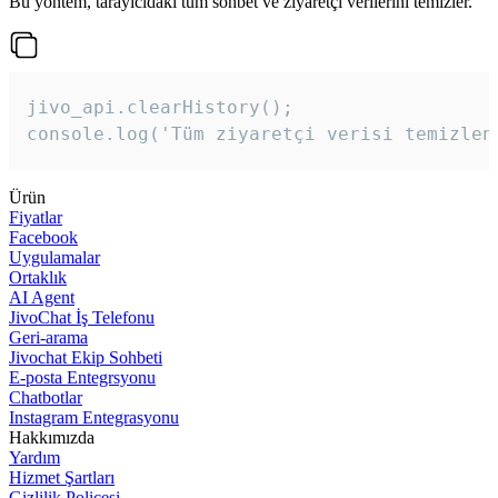
Bu yöntem, tarayıcıdaki tüm sohbet ve ziyaretçi verilerini temizler.
jivo_api.clearHistory();

console.log('Tüm ziyaretçi verisi temizlen
Ürün
Fiyatlar
Facebook
Uygulamalar
Ortaklık
AI Agent
JivoChat İş Telefonu
Geri-arama
Jivochat Ekip Sohbeti
E-posta Entegrsyonu
Chatbotlar
Instagram Entegrasyonu
Hakkımızda
Yardım
Hizmet Şartları
Gizlilik Poliçesi