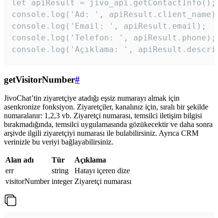
let apiResult = jivo_api.getContactInfo();

console.log('Ad: ', apiResult.client_name);
console.log('Email: ', apiResult.email);

console.log('Telefon: ', apiResult.phone);

console.log('Açıklama: ', apiResult.descri
getVisitorNumber
#
JivoChat’tin ziyaretçiye atadığı eşsiz numarayı almak için
asenkronize fonksiyon. Ziyaretçiler, kanalınız için, sıralı bir şekilde
numaralanır: 1,2,3 vb. Ziyaretçi numarası, temsilci iletişim bilgisi
bırakmadığında, temsilci uygulamasında gözükecektir ve daha sonra
arşivde ilgili ziyaretçiyi numarası ile bulabilirsiniz. Ayrıca CRM
verinizle bu veriyi bağlayabilirsiniz.
Alan adı
Tür
Açıklama
err
string
Hatayı içeren dize
visitorNumber
integer
Ziyaretçi numarası