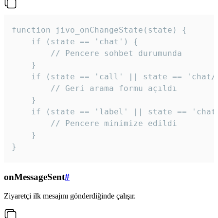
function jivo_onChangeState(state) {

    if (state == 'chat') {

        // Pencere sohbet durumunda

    }

    if (state == 'call' || state == 'chat/c
        // Geri arama formu açıldı

    }

    if (state == 'label' || state == 'chat/
        // Pencere minimize edildi

    }

}
onMessageSent
#
Ziyaretçi ilk mesajını gönderdiğinde çalışır.