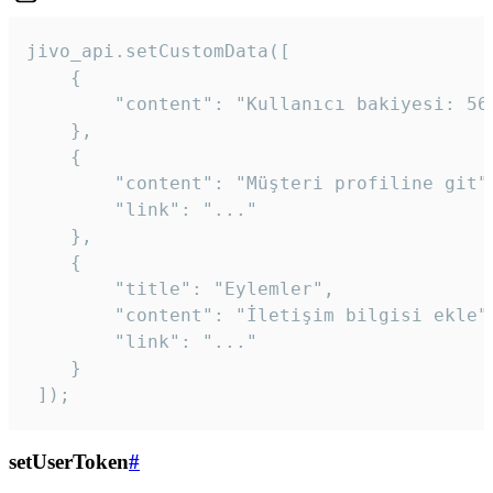
jivo_api.setCustomData([

    {

        "content": "Kullanıcı bakiyesi: 56T
    },

    {

        "content": "Müşteri profiline git",
        "link": "..."

    },

    {

        "title": "Eylemler",

        "content": "İletişim bilgisi ekle",
        "link": "..."

    }

 ]); 
setUserToken
#