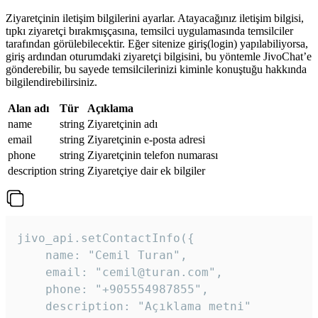
Ziyaretçinin iletişim bilgilerini ayarlar. Atayacağınız iletişim bilgisi,
tıpkı ziyaretçi bırakmışçasına, temsilci uygulamasında temsilciler
tarafından görülebilecektir. Eğer sitenize giriş(login) yapılabiliyorsa,
giriş ardından oturumdaki ziyaretçi bilgisini, bu yöntemle JivoChat’e
gönderebilir, bu sayede temsilcilerinizi kiminle konuştuğu hakkında
bilgilendirebilirsiniz.
Alan adı
Tür
Açıklama
name
string
Ziyaretçinin adı
email
string
Ziyaretçinin e-posta adresi
phone
string
Ziyaretçinin telefon numarası
description
string
Ziyaretçiye dair ek bilgiler
jivo_api.setContactInfo({

    name: "Cemil Turan",

    email: "cemil@turan.com",

    phone: "+905554987855",

    description: "Açıklama metni"
