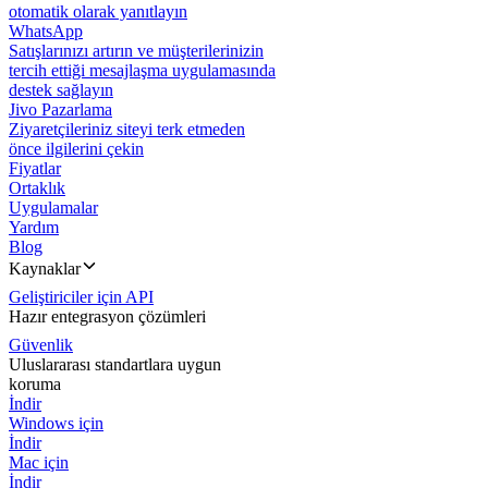
otomatik olarak yanıtlayın
WhatsApp
Satışlarınızı artırın ve müşterilerinizin
tercih ettiği mesajlaşma uygulamasında
destek sağlayın
Jivo Pazarlama
Ziyaretçileriniz siteyi terk etmeden
önce ilgilerini çekin
Fiyatlar
Ortaklık
Uygulamalar
Yardım
Blog
Kaynaklar
Geliştiriciler için API
Hazır entegrasyon çözümleri
Güvenlik
Uluslararası standartlara uygun
koruma
İndir
Windows için
İndir
Mac için
İndir