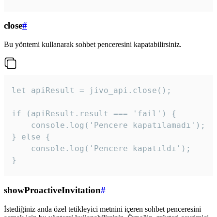
close
#
Bu yöntemi kullanarak sohbet penceresini kapatabilirsiniz.
let apiResult = jivo_api.close();

if (apiResult.result === 'fail') {

    console.log('Pencere kapatılamadı');

} else {

    console.log('Pencere kapatıldı');

}
showProactiveInvitation
#
İstediğiniz anda özel tetikleyici metnini içeren sohbet penceresini