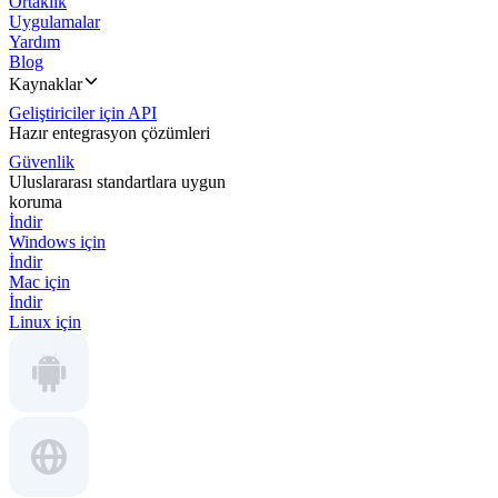
Ortaklık
Uygulamalar
Yardım
Blog
Kaynaklar
Geliştiriciler için API
Hazır entegrasyon çözümleri
Güvenlik
Uluslararası standartlara uygun
koruma
İndir
Windows için
İndir
Mac için
İndir
Linux için