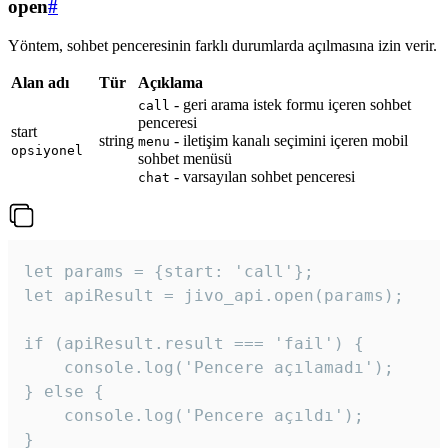
open
#
Yöntem, sohbet penceresinin farklı durumlarda açılmasına izin verir.
Alan adı
Tür
Açıklama
- geri arama istek formu içeren sohbet
call
penceresi
start
string
- iletişim kanalı seçimini içeren mobil
menu
opsiyonel
sohbet menüsü
- varsayılan sohbet penceresi
chat
let params = {start: 'call'};

let apiResult = jivo_api.open(params);

if (apiResult.result === 'fail') {

    console.log('Pencere açılamadı');

} else {

    console.log('Pencere açıldı');

}