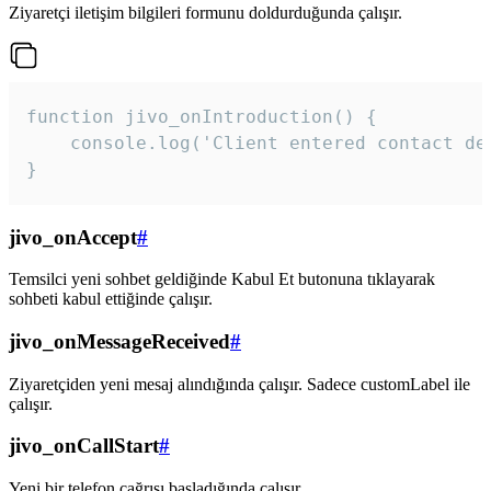
Ziyaretçi iletişim bilgileri formunu doldurduğunda çalışır.
function jivo_onIntroduction() {

    console.log('Client entered contact det
}
jivo_onAccept
#
Temsilci yeni sohbet geldiğinde Kabul Et butonuna tıklayarak
sohbeti kabul ettiğinde çalışır.
jivo_onMessageReceived
#
Ziyaretçiden yeni mesaj alındığında çalışır. Sadece customLabel ile
çalışır.
jivo_onCallStart
#
Yeni bir telefon çağrısı başladığında çalışır.