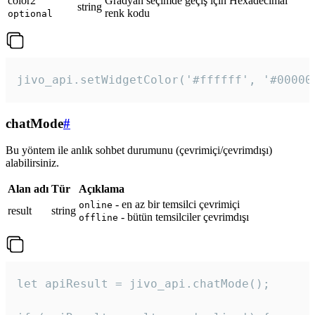
color2
Gradyan seçimde geçiş için Hexadecimal
string
renk kodu
optional
jivo_api.setWidgetColor('#ffffff', '#00000
chatMode
#
Bu yöntem ile anlık sohbet durumunu (çevrimiçi/çevrimdışı)
alabilirsiniz.
Alan adı
Tür
Açıklama
- en az bir temsilci çevrimiçi
online
result
string
- bütün temsilciler çevrimdışı
offline
let apiResult = jivo_api.chatMode();
