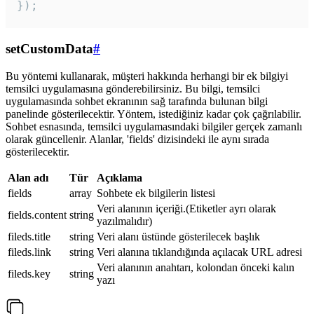
});
setCustomData
#
Bu yöntemi kullanarak, müşteri hakkında herhangi bir ek bilgiyi
temsilci uygulamasına gönderebilirsiniz. Bu bilgi, temsilci
uygulamasında sohbet ekranının sağ tarafında bulunan bilgi
panelinde gösterilecektir. Yöntem, istediğiniz kadar çok çağrılabilir.
Sohbet esnasında, temsilci uygulamasındaki bilgiler gerçek zamanlı
olarak güncellenir. Alanlar, 'fields' dizisindeki ile aynı sırada
gösterilecektir.
Alan adı
Tür
Açıklama
fields
array
Sohbete ek bilgilerin listesi
Veri alanının içeriği.(Etiketler ayrı olarak
fields.content
string
yazılmalıdır)
fileds.title
string
Veri alanı üstünde gösterilecek başlık
fileds.link
string
Veri alanına tıklandığında açılacak URL adresi
Veri alanının anahtarı, kolondan önceki kalın
fileds.key
string
yazı