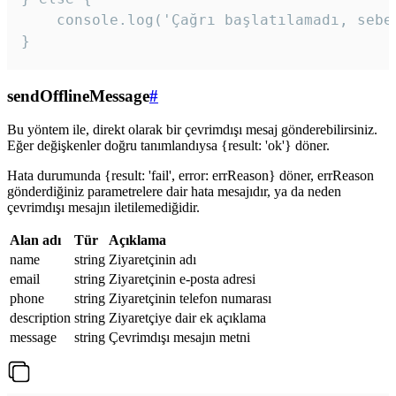
    console.log('Çağrı başlatılamadı, sebeb
}
sendOfflineMessage
#
Bu yöntem ile, direkt olarak bir çevrimdışı mesaj gönderebilirsiniz.
Eğer değişkenler doğru tanımlandıysa {result: 'ok'} döner.
Hata durumunda {result: 'fail', error: errReason} döner, errReason
gönderdiğiniz parametrelere dair hata mesajıdır, ya da neden
çevrimdışı mesajın iletilemediğidir.
Alan adı
Tür
Açıklama
name
string
Ziyaretçinin adı
email
string
Ziyaretçinin e-posta adresi
phone
string
Ziyaretçinin telefon numarası
description
string
Ziyaretçiye dair ek açıklama
message
string
Çevrimdışı mesajın metni