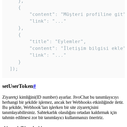
    },

    {

        "content": "Müşteri profiline git",
        "link": "..."

    },

    {

        "title": "Eylemler",

        "content": "İletişim bilgisi ekle",
        "link": "..."

    }

 ]); 
setUserToken
#
Ziyaretçi kimliğini(ID number) ayarlar. JivoChat bu tanımlayıcıyı
herhangi bir şekilde işlemez, ancak her Webhooks etkinliğinde iletir.
Bu şekilde, Webhook’ları işlerken bir site ziyaretçisini
tanımlayabilirsiniz. Sahtekarlık olasılığını ortadan kaldırmak için
tahmin edilmesi zor bir tanımlayıcı kullanmanızı öneririz.