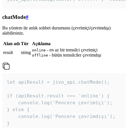
chatMode
#
Bu yöntem ile anlık sohbet durumunu (çevrimiçi/çevrimdışı)
alabilirsiniz.
Alan adı
Tür
Açıklama
- en az bir temsilci çevrimiçi
online
result
string
- bütün temsilciler çevrimdışı
offline
let apiResult = jivo_api.chatMode();

if (apiResult.result === 'online') {

    console.log('Pencere çevrimiçi');

} else {

    console.log('Pencere çevrimdışı');

}