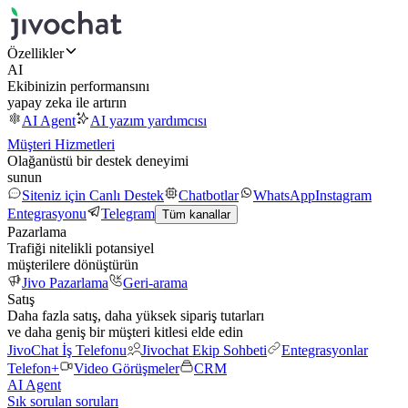
Özellikler
AI
Ekibinizin performansını
yapay zeka ile artırın
AI Agent
AI yazım yardımcısı
Müşteri Hizmetleri
Olağanüstü bir destek deneyimi
sunun
Siteniz için Canlı Destek
Chatbotlar
WhatsApp
Instagram
Entegrasyonu
Telegram
Tüm kanallar
Pazarlama
Trafiği nitelikli potansiyel
müşterilere dönüştürün
Jivo Pazarlama
Geri-arama
Satış
Daha fazla satış, daha yüksek sipariş tutarları
ve daha geniş bir müşteri kitlesi elde edin
JivoChat İş Telefonu
Jivochat Ekip Sohbeti
Entegrasyonlar
Telefon+
Video Görüşmeler
CRM
AI Agent
Sık sorulan soruları