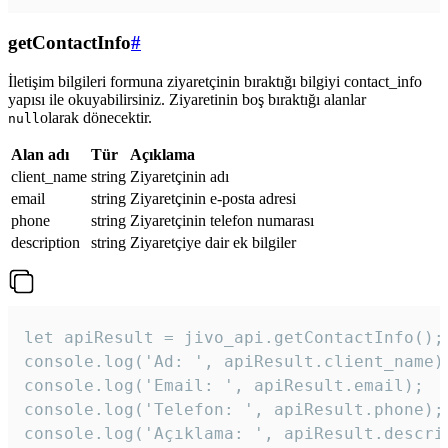
getContactInfo
#
İletişim bilgileri formuna ziyaretçinin bıraktığı bilgiyi contact_info
yapısı ile okuyabilirsiniz. Ziyaretinin boş bıraktığı alanlar
olarak dönecektir.
null
Alan adı
Tür
Açıklama
client_name
string
Ziyaretçinin adı
email
string
Ziyaretçinin e-posta adresi
phone
string
Ziyaretçinin telefon numarası
description
string
Ziyaretçiye dair ek bilgiler
let apiResult = jivo_api.getContactInfo();

console.log('Ad: ', apiResult.client_name);
console.log('Email: ', apiResult.email);

console.log('Telefon: ', apiResult.phone);

console.log('Açıklama: ', apiResult.descri