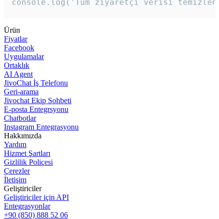
console.log('Tüm ziyaretçi verisi temizlen
Ürün
Fiyatlar
Facebook
Uygulamalar
Ortaklık
AI Agent
JivoChat İş Telefonu
Geri-arama
Jivochat Ekip Sohbeti
E-posta Entegrsyonu
Chatbotlar
Instagram Entegrasyonu
Hakkımızda
Yardım
Hizmet Şartları
Gizlilik Poliçesi
Çerezler
İletişim
Geliştiriciler
Geliştiriciler için API
Entegrasyonlar
+90 (850) 888 52 06