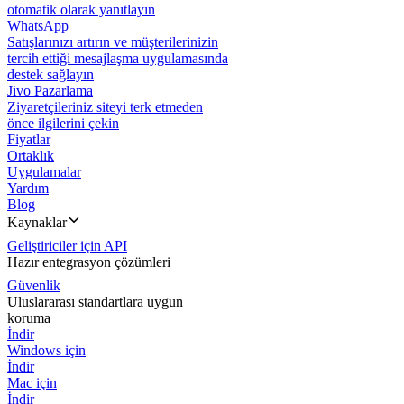
otomatik olarak yanıtlayın
WhatsApp
Satışlarınızı artırın ve müşterilerinizin
tercih ettiği mesajlaşma uygulamasında
destek sağlayın
Jivo Pazarlama
Ziyaretçileriniz siteyi terk etmeden
önce ilgilerini çekin
Fiyatlar
Ortaklık
Uygulamalar
Yardım
Blog
Kaynaklar
Geliştiriciler için API
Hazır entegrasyon çözümleri
Güvenlik
Uluslararası standartlara uygun
koruma
İndir
Windows için
İndir
Mac için
İndir