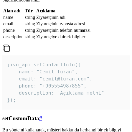
Alan adı
Tür
Açıklama
name
string
Ziyaretçinin adı
email
string
Ziyaretçinin e-posta adresi
phone
string
Ziyaretçinin telefon numarası
description
string
Ziyaretçiye dair ek bilgiler
jivo_api.setContactInfo({

    name: "Cemil Turan",

    email: "cemil@turan.com",

    phone: "+905554987855",

    description: "Açıklama metni"

});
setCustomData
#
Bu yöntemi kullanarak, müşteri hakkında herhangi bir ek bilgiyi