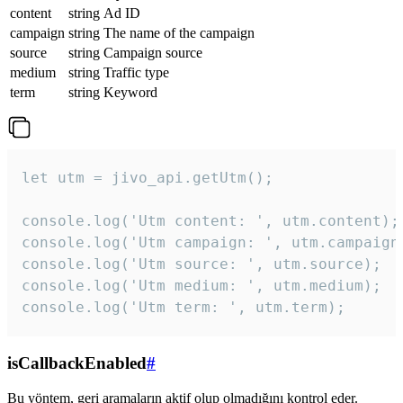
content
string
Ad ID
campaign
string
The name of the campaign
source
string
Campaign source
medium
string
Traffic type
term
string
Keyword
let utm = jivo_api.getUtm();

console.log('Utm content: ', utm.content);

console.log('Utm campaign: ', utm.campaign)
console.log('Utm source: ', utm.source);

console.log('Utm medium: ', utm.medium);

console.log('Utm term: ', utm.term);
isCallbackEnabled
#
Bu yöntem, geri aramaların aktif olup olmadığını kontrol eder.