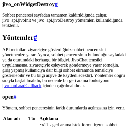
jivo_onWidgetDestroy
#
Sohbet penceresi sayfadan tamamen kaldırıldığında çalışır.
jivo_api.jivoInit ve jivo_api.jivoDestroy yöntemleri kullanıldığında
tetiklenir.
Yöntemler
#
API metotları ziyaretçiye gösterdiğiniz sohbet penceresini
yönetmenize yarar. Ayrıca, sohbet penceresinin bulunduğu sayfadaki
ya da oturumdaki herhangi bir bilgiyi, JivoChat temsilci
uygulamasına, ziyaretçiyle eşleyerek göndermeye yarar (örneğin,
giriş yapmış kullanıcıya dair bilgi sohbet ekranında temsilciye
gösterilebilir ve bu bilgi arşive de kaydedilecektir). Yöntemler doğru
sırayla başlatılmalıdır, bu nedenle bir geri arama fonksiyonu
jivo_onLoadCallback
içinden çağrılmalıdırlar.
open
#
Yöntem, sohbet penceresinin farklı durumlarda açılmasına izin verir.
Alan adı
Tür
Açıklama
- geri arama istek formu içeren sohbet
call