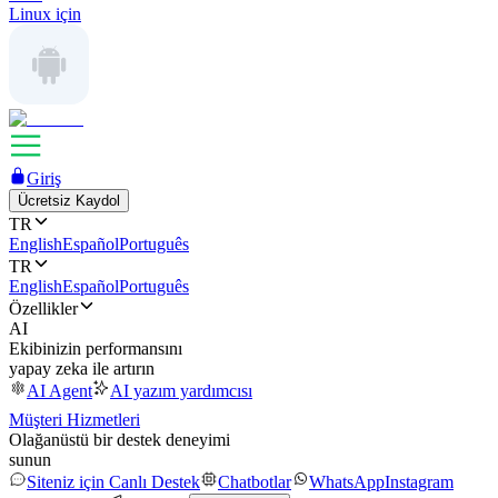
Linux için
Giriş
Ücretsiz Kaydol
TR
English
Español
Português
TR
English
Español
Português
Özellikler
AI
Ekibinizin performansını
yapay zeka ile artırın
AI Agent
AI yazım yardımcısı
Müşteri Hizmetleri
Olağanüstü bir destek deneyimi
sunun
Siteniz için Canlı Destek
Chatbotlar
WhatsApp
Instagram