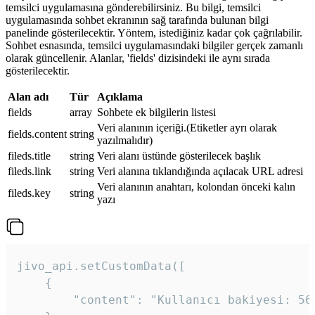
temsilci uygulamasına gönderebilirsiniz. Bu bilgi, temsilci
uygulamasında sohbet ekranının sağ tarafında bulunan bilgi
panelinde gösterilecektir. Yöntem, istediğiniz kadar çok çağrılabilir.
Sohbet esnasında, temsilci uygulamasındaki bilgiler gerçek zamanlı
olarak güncellenir. Alanlar, 'fields' dizisindeki ile aynı sırada
gösterilecektir.
Alan adı
Tür
Açıklama
fields
array
Sohbete ek bilgilerin listesi
Veri alanının içeriği.(Etiketler ayrı olarak
fields.content
string
yazılmalıdır)
fileds.title
string
Veri alanı üstünde gösterilecek başlık
fileds.link
string
Veri alanına tıklandığında açılacak URL adresi
Veri alanının anahtarı, kolondan önceki kalın
fileds.key
string
yazı
jivo_api.setCustomData([

    {

        "content": "Kullanıcı bakiyesi: 56T