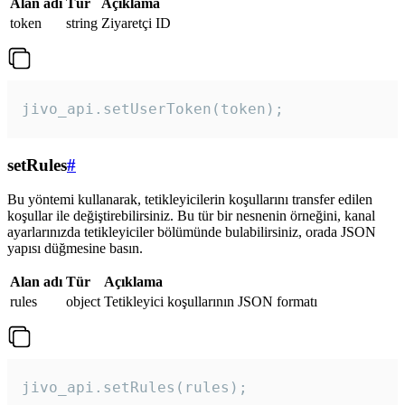
Alan adı
Tür
Açıklama
token
string
Ziyaretçi ID
jivo_api.setUserToken(token);
setRules
#
Bu yöntemi kullanarak, tetikleyicilerin koşullarını transfer edilen
koşullar ile değiştirebilirsiniz. Bu tür bir nesnenin örneğini, kanal
ayarlarınızda tetikleyiciler bölümünde bulabilirsiniz, orada JSON
yapısı düğmesine basın.
Alan adı
Tür
Açıklama
rules
object
Tetikleyici koşullarının JSON formatı
jivo_api.setRules(rules); 