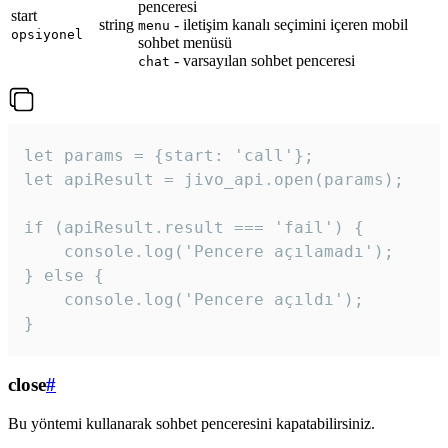
penceresi
start
string
- iletişim kanalı seçimini içeren mobil
menu
opsiyonel
sohbet menüsü
- varsayılan sohbet penceresi
chat
let params = {start: 'call'};

let apiResult = jivo_api.open(params);

if (apiResult.result === 'fail') {

    console.log('Pencere açılamadı');

} else {

    console.log('Pencere açıldı');

}
close
#
Bu yöntemi kullanarak sohbet penceresini kapatabilirsiniz.