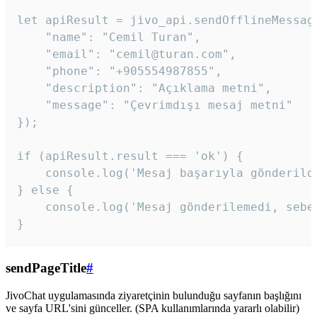
let apiResult = jivo_api.sendOfflineMessage
    "name": "Cemil Turan",

    "email": "cemil@turan.com",

    "phone": "+905554987855",

    "description": "Açıklama metni",

    "message": "Çevrimdışı mesaj metni"

});

if (apiResult.result === 'ok') {

    console.log('Mesaj başarıyla gönderildi
} else {

    console.log('Mesaj gönderilemedi, sebeb
}
sendPageTitle
#
JivoChat uygulamasında ziyaretçinin bulunduğu sayfanın başlığını
ve sayfa URL'sini günceller. (SPA kullanımlarında yararlı olabilir)