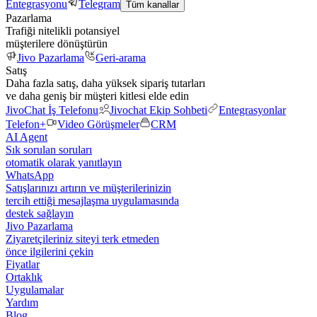
Entegrasyonu
Telegram
Tüm kanallar
Pazarlama
Trafiği nitelikli potansiyel
müşterilere dönüştürün
Jivo Pazarlama
Geri-arama
Satış
Daha fazla satış, daha yüksek sipariş tutarları
ve daha geniş bir müşteri kitlesi elde edin
JivoChat İş Telefonu
Jivochat Ekip Sohbeti
Entegrasyonlar
Telefon+
Video Görüşmeler
CRM
AI Agent
Sık sorulan soruları
otomatik olarak yanıtlayın
WhatsApp
Satışlarınızı artırın ve müşterilerinizin
tercih ettiği mesajlaşma uygulamasında
destek sağlayın
Jivo Pazarlama
Ziyaretçileriniz siteyi terk etmeden
önce ilgilerini çekin
Fiyatlar
Ortaklık
Uygulamalar
Yardım
Blog