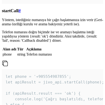
startCall
#
Yöntem, istediğiniz numaraya bir çağrı başlatmanıza izin verir (Geri-
arama özelliği kurulu ve arama bakiyeniz yeterli ise).
Telefon numarası doğru biçimde ise ve aramayı başlatma isteği
yapıldıysa yöntem {result: 'ok'} döndürür. Aksi takdirde, {result:
'fail', reason: 'Callback disabled’} döner.
Alan adı
Tür
Açıklama
phone
string
Telefon numarası
let phone = '+905554987855';

let apiResult = jivo_api.startCall(phone);

if (apiResult.result === 'ok') {

    console.log('Çağrı başlatıldı, telefon 
} else {
