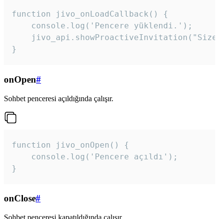
function jivo_onLoadCallback() {

    console.log('Pencere yüklendi.');

    jivo_api.showProactiveInvitation("Size
}
onOpen
#
Sohbet penceresi açıldığında çalışır.
function jivo_onOpen() {

    console.log('Pencere açıldı');

}
onClose
#
Sohbet penceresi kapatıldığında çalışır.