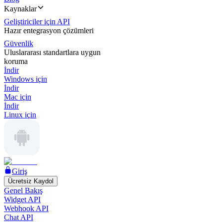
Kaynaklar
Geliştiriciler için API
Hazır entegrasyon çözümleri
Güvenlik
Uluslararası standartlara uygun
koruma
İndir
Windows için
İndir
Mac için
İndir
Linux için
Giriş
Ücretsiz Kaydol
Genel Bakış
Widget API
Webhook API
Chat API