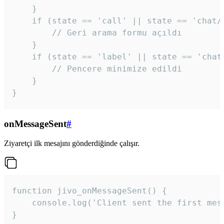
    }

    if (state == 'call' || state == 'chat/c
        // Geri arama formu açıldı

    }

    if (state == 'label' || state == 'chat/
        // Pencere minimize edildi

    }

}
onMessageSent
#
Ziyaretçi ilk mesajını gönderdiğinde çalışır.
function jivo_onMessageSent() {

    console.log('Client sent the first mess
}