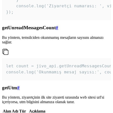
    console.log('Ziyaretçi numarası: ', vis
});
getUnreadMessagesCount
#
Bu yöntem, temsilciden okunmamış mesajların sayısını almanızı
sağlar.
let count = jivo_api.getUnreadMessagesCount
console.log('Okunmamış mesaj sayısı:', cou
getUtm
#
Bu yöntem, ziyaretçinin ilk site ziyareti sırasında web sitesi url'si
içeriyorsa, utm bilgisini almanıza olanak tanır.
Alan Adı
Tür
Açıklama