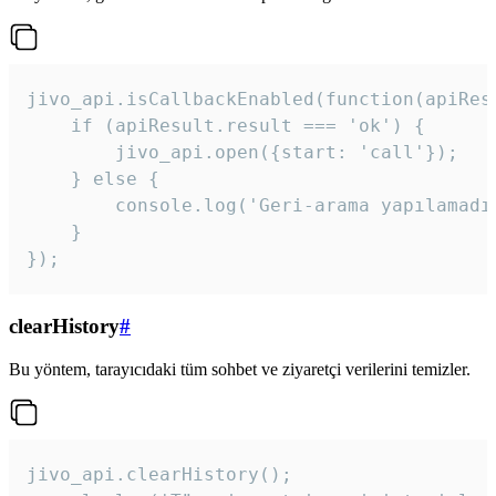
jivo_api.isCallbackEnabled(function(apiResu
    if (apiResult.result === 'ok') {

        jivo_api.open({start: 'call'});

    } else {

        console.log('Geri-arama yapılamadı
    }

}); 
clearHistory
#
Bu yöntem, tarayıcıdaki tüm sohbet ve ziyaretçi verilerini temizler.
jivo_api.clearHistory();
