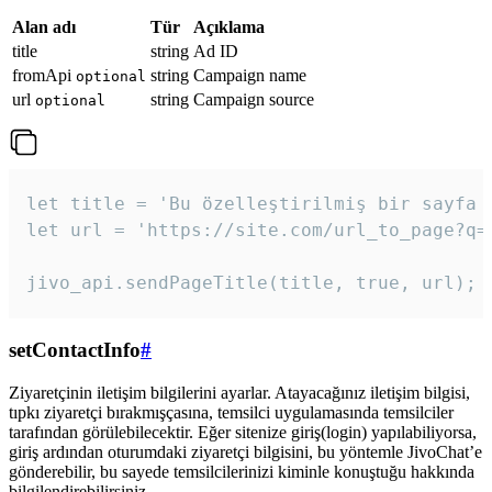
Alan adı
Tür
Açıklama
title
string
Ad ID
fromApi
string
Campaign name
optional
url
string
Campaign source
optional
let title = 'Bu özelleştirilmiş bir sayfa b
let url = 'https://site.com/url_to_page?q=p
jivo_api.sendPageTitle(title, true, url);
setContactInfo
#
Ziyaretçinin iletişim bilgilerini ayarlar. Atayacağınız iletişim bilgisi,
tıpkı ziyaretçi bırakmışçasına, temsilci uygulamasında temsilciler
tarafından görülebilecektir. Eğer sitenize giriş(login) yapılabiliyorsa,
giriş ardından oturumdaki ziyaretçi bilgisini, bu yöntemle JivoChat’e
gönderebilir, bu sayede temsilcilerinizi kiminle konuştuğu hakkında
bilgilendirebilirsiniz.