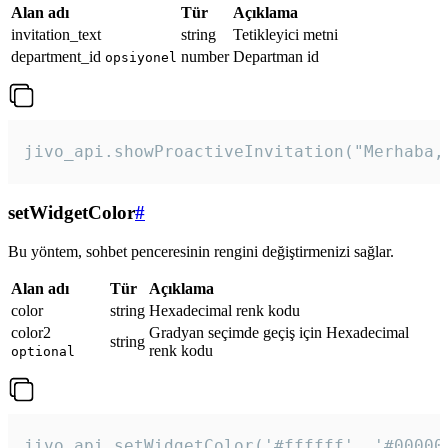
Alan adı
Tür
Açıklama
invitation_text
string
Tetikleyici metni
department_id
number
Departman id
opsiyonel
jivo_api.showProactiveInvitation("Merhaba,
setWidgetColor
#
Bu yöntem, sohbet penceresinin rengini değiştirmenizi sağlar.
Alan adı
Tür
Açıklama
color
string
Hexadecimal renk kodu
color2
Gradyan seçimde geçiş için Hexadecimal
string
renk kodu
optional
jivo_api.setWidgetColor('#ffffff', '#00000