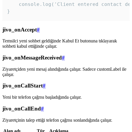
    console.log('Client entered contact det
}
jivo_onAccept
#
Temsilci yeni sohbet geldiğinde Kabul Et butonuna tıklayarak
sohbeti kabul ettiğinde çalışır.
jivo_onMessageReceived
#
Ziyaretçiden yeni mesaj alındığında çalışır. Sadece customLabel ile
çalışır.
jivo_onCallStart
#
Yeni bir telefon çağrısı başladığında çalışır.
jivo_onCallEnd
#
Ziyaretçinin talep ettiği telefon çağrısı sonlandığında çalışır.
Alan adı
Tür
Açıklama