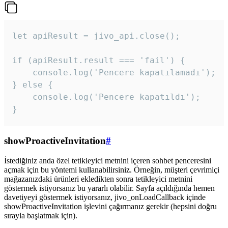
let apiResult = jivo_api.close();

if (apiResult.result === 'fail') {

    console.log('Pencere kapatılamadı');

} else {

    console.log('Pencere kapatıldı');

}
showProactiveInvitation
#
İstediğiniz anda özel tetikleyici metnini içeren sohbet penceresini
açmak için bu yöntemi kullanabilirsiniz. Örneğin, müşteri çevrimiçi
mağazanızdaki ürünleri ekledikten sonra tetikleyici metnini
göstermek istiyorsanız bu yararlı olabilir. Sayfa açıldığında hemen
davetiyeyi göstermek istiyorsanız, jivo_onLoadCallback içinde
showProactiveInvitation işlevini çağırmanız gerekir (hepsini doğru
sırayla başlatmak için).