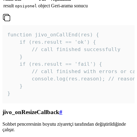
result
object
Geri-arama sonucu
opsiyonel
function jivo_onCallEnd(res) {

    if (res.result == 'ok') {

        // call finished successfully

    }

    if (res.result == 'fail') {

        // call finished with errors or can
        console.log(res.reason); // reason 
    }

} 
jivo_onResizeCallback
#
Sohbet penceresinin boyutu ziyaretçi tarafından değiştirildiğinde
çalışır.