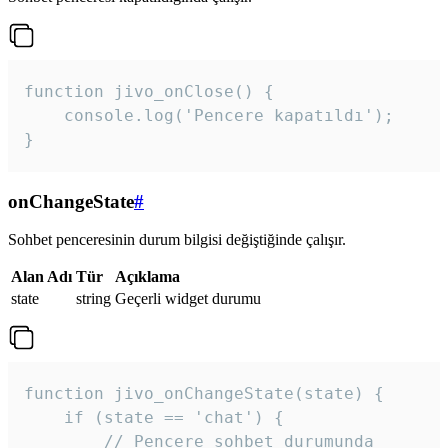
function jivo_onClose() {

    console.log('Pencere kapatıldı');

}
onChangeState
#
Sohbet penceresinin durum bilgisi değiştiğinde çalışır.
Alan Adı
Tür
Açıklama
state
string
Geçerli widget durumu
function jivo_onChangeState(state) {

    if (state == 'chat') {

        // Pencere sohbet durumunda
