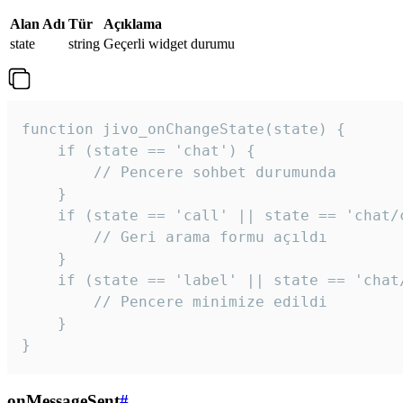
Alan Adı
Tür
Açıklama
state
string
Geçerli widget durumu
function jivo_onChangeState(state) {

    if (state == 'chat') {

        // Pencere sohbet durumunda

    }

    if (state == 'call' || state == 'chat/c
        // Geri arama formu açıldı

    }

    if (state == 'label' || state == 'chat/
        // Pencere minimize edildi

    }

}
onMessageSent
#