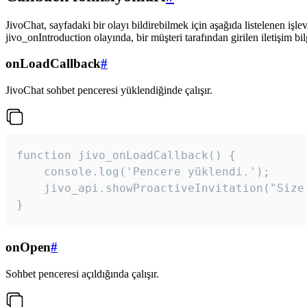
JivoChat, sayfadaki bir olayı bildirebilmek için aşağıda listelenen işlev
jivo_onIntroduction olayında, bir müşteri tarafından girilen iletişim bilgi
onLoadCallback
#
JivoChat sohbet penceresi yüklendiğinde çalışır.
function jivo_onLoadCallback() {

    console.log('Pencere yüklendi.');

    jivo_api.showProactiveInvitation("Size
}
onOpen
#
Sohbet penceresi açıldığında çalışır.