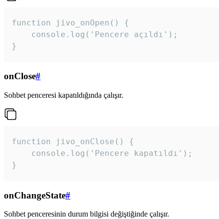
function jivo_onOpen() {

    console.log('Pencere açıldı');

}
onClose
#
Sohbet penceresi kapatıldığında çalışır.
function jivo_onClose() {

    console.log('Pencere kapatıldı');

}
onChangeState
#
Sohbet penceresinin durum bilgisi değiştiğinde çalışır.