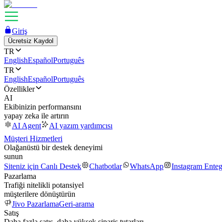
Giriş
Ücretsiz Kaydol
TR
English
Español
Português
TR
English
Español
Português
Özellikler
AI
Ekibinizin performansını
yapay zeka ile artırın
AI Agent
AI yazım yardımcısı
Müşteri Hizmetleri
Olağanüstü bir destek deneyimi
sunun
Siteniz için Canlı Destek
Chatbotlar
WhatsApp
Instagram Ente
Pazarlama
Trafiği nitelikli potansiyel
müşterilere dönüştürün
Jivo Pazarlama
Geri-arama
Satış
Daha fazla satış, daha yüksek sipariş tutarları