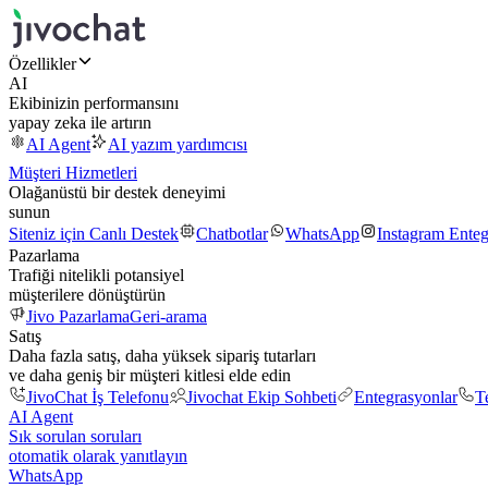
Özellikler
AI
Ekibinizin performansını
yapay zeka ile artırın
AI Agent
AI yazım yardımcısı
Müşteri Hizmetleri
Olağanüstü bir destek deneyimi
sunun
Siteniz için Canlı Destek
Chatbotlar
WhatsApp
Instagram Ente
Pazarlama
Trafiği nitelikli potansiyel
müşterilere dönüştürün
Jivo Pazarlama
Geri-arama
Satış
Daha fazla satış, daha yüksek sipariş tutarları
ve daha geniş bir müşteri kitlesi elde edin
JivoChat İş Telefonu
Jivochat Ekip Sohbeti
Entegrasyonlar
T
AI Agent
Sık sorulan soruları
otomatik olarak yanıtlayın
WhatsApp