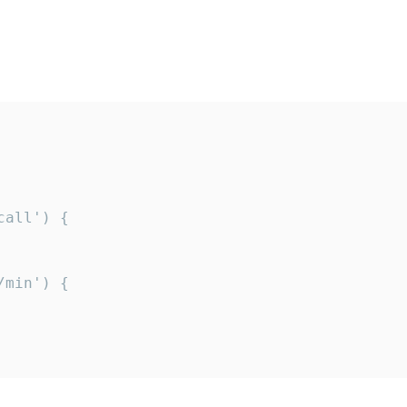
all') {

min') {
