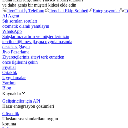
ve daha geniş bir müşteri kitlesi elde edin
JivoChat İş Telefonu
Jivochat Ekip Sohbeti
Entegrasyonlar
T
AI Agent
Sık sorulan soruları
otomatik olarak yanıtlayın
WhatsApp
Satışlarınızı artırın ve müşterilerinizin
tercih ettiği mesajlaşma uygulamasında
destek sağlayın
Jivo Pazarlama
Ziyaretçileriniz siteyi terk etmeden
önce ilgilerini çekin
Fiyatlar
Ortaklık
Uygulamalar
Yardım
Blog
Kaynaklar
Geliştiriciler için API
Hazır entegrasyon çözümleri
Güvenlik
Uluslararası standartlara uygun
koruma