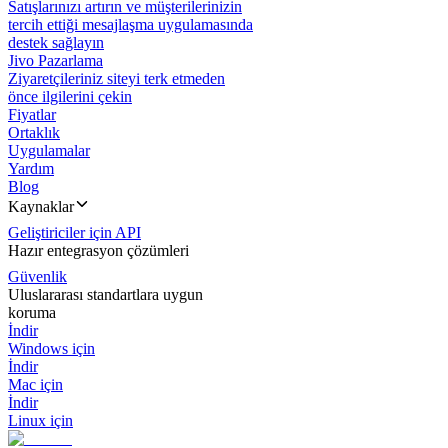
Satışlarınızı artırın ve müşterilerinizin
tercih ettiği mesajlaşma uygulamasında
destek sağlayın
Jivo Pazarlama
Ziyaretçileriniz siteyi terk etmeden
önce ilgilerini çekin
Fiyatlar
Ortaklık
Uygulamalar
Yardım
Blog
Kaynaklar
Geliştiriciler için API
Hazır entegrasyon çözümleri
Güvenlik
Uluslararası standartlara uygun
koruma
İndir
Windows için
İndir
Mac için
İndir
Linux için