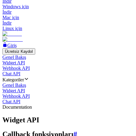
İndir
Windows için
İndir
Mac için
İndir
Linux için
Giriş
Ücretsiz Kaydol
Genel Bakış
Widget API
Webhook API
Chat API
Kategoriler
Genel Bakış
Widget API
Webhook API
Chat API
Documentation
Widget API
Callback fonksiyonları
#