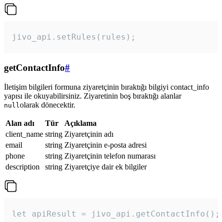
jivo_api.setRules(rules); 
getContactInfo
#
İletişim bilgileri formuna ziyaretçinin bıraktığı bilgiyi contact_info
yapısı ile okuyabilirsiniz. Ziyaretinin boş bıraktığı alanlar
olarak dönecektir.
null
Alan adı
Tür
Açıklama
client_name
string
Ziyaretçinin adı
email
string
Ziyaretçinin e-posta adresi
phone
string
Ziyaretçinin telefon numarası
description
string
Ziyaretçiye dair ek bilgiler
let apiResult = jivo_api.getContactInfo();
