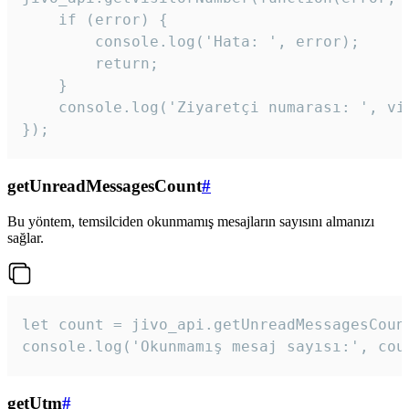
    if (error) {

        console.log('Hata: ', error);

        return;

    }  

    console.log('Ziyaretçi numarası: ', vis
});
getUnreadMessagesCount
#
Bu yöntem, temsilciden okunmamış mesajların sayısını almanızı
sağlar.
let count = jivo_api.getUnreadMessagesCount
console.log('Okunmamış mesaj sayısı:', cou
getUtm
#