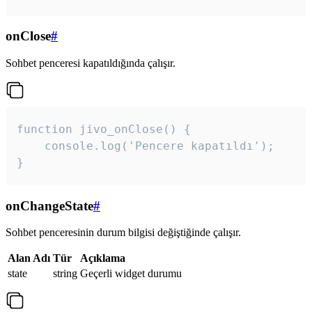
onClose
#
Sohbet penceresi kapatıldığında çalışır.
function jivo_onClose() {

    console.log('Pencere kapatıldı');

}
onChangeState
#
Sohbet penceresinin durum bilgisi değiştiğinde çalışır.
Alan Adı
Tür
Açıklama
state
string
Geçerli widget durumu