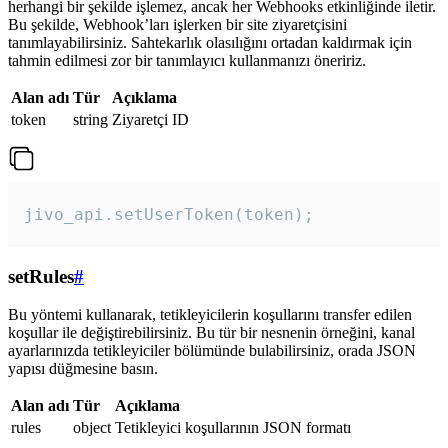
herhangi bir şekilde işlemez, ancak her Webhooks etkinliğinde iletir.
Bu şekilde, Webhook’ları işlerken bir site ziyaretçisini
tanımlayabilirsiniz. Sahtekarlık olasılığını ortadan kaldırmak için
tahmin edilmesi zor bir tanımlayıcı kullanmanızı öneririz.
Alan adı
Tür
Açıklama
token
string
Ziyaretçi ID
jivo_api.setUserToken(token);
setRules
#
Bu yöntemi kullanarak, tetikleyicilerin koşullarını transfer edilen
koşullar ile değiştirebilirsiniz. Bu tür bir nesnenin örneğini, kanal
ayarlarınızda tetikleyiciler bölümünde bulabilirsiniz, orada JSON
yapısı düğmesine basın.
Alan adı
Tür
Açıklama
rules
object
Tetikleyici koşullarının JSON formatı