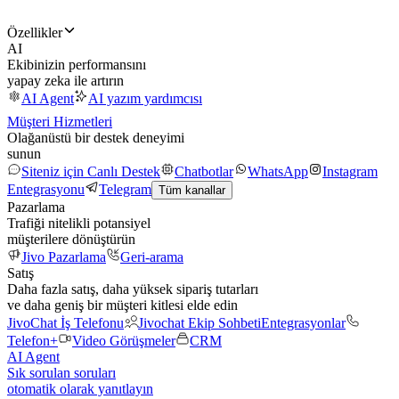
Özellikler
AI
Ekibinizin performansını
yapay zeka ile artırın
AI Agent
AI yazım yardımcısı
Müşteri Hizmetleri
Olağanüstü bir destek deneyimi
sunun
Siteniz için Canlı Destek
Chatbotlar
WhatsApp
Instagram
Entegrasyonu
Telegram
Tüm kanallar
Pazarlama
Trafiği nitelikli potansiyel
müşterilere dönüştürün
Jivo Pazarlama
Geri-arama
Satış
Daha fazla satış, daha yüksek sipariş tutarları
ve daha geniş bir müşteri kitlesi elde edin
JivoChat İş Telefonu
Jivochat Ekip Sohbeti
Entegrasyonlar
Telefon+
Video Görüşmeler
CRM
AI Agent
Sık sorulan soruları
otomatik olarak yanıtlayın