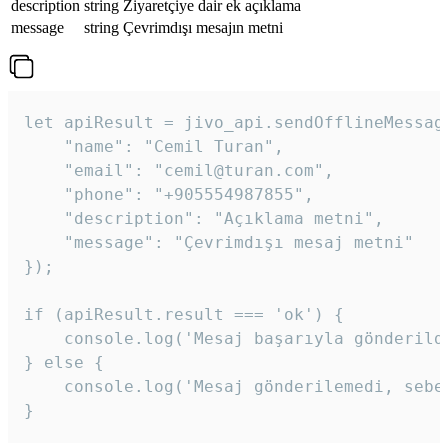
description
string
Ziyaretçiye dair ek açıklama
message
string
Çevrimdışı mesajın metni
let apiResult = jivo_api.sendOfflineMessage
    "name": "Cemil Turan",

    "email": "cemil@turan.com",

    "phone": "+905554987855",

    "description": "Açıklama metni",

    "message": "Çevrimdışı mesaj metni"

});

if (apiResult.result === 'ok') {

    console.log('Mesaj başarıyla gönderildi
} else {

    console.log('Mesaj gönderilemedi, sebeb
}