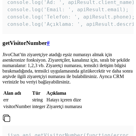
console.log('Ad: ', apiResult.client_name);
console.log('Email: ', apiResult.email);

console.log('Telefon: ', apiResult.phone);

console.log('Açıklama: ', apiResult.descri
getVisitorNumber
#
JivoChat’tin ziyaretçiye atadığı eşsiz numarayı almak için
asenkronize fonksiyon. Ziyaretçiler, kanalınız için, sıralı bir şekilde
numaralanır: 1,2,3 vb. Ziyaretçi numarası, temsilci iletişim bilgisi
bırakmadığında, temsilci uygulamasında gözükecektir ve daha sonra
arşivde ilgili ziyaretçiyi numarası ile bulabilirsiniz. Ayrıca CRM
verinizle bu veriyi bağlayabilirsiniz.
Alan adı
Tür
Açıklama
err
string
Hatayı içeren dize
visitorNumber
integer
Ziyaretçi numarası
jivo_api.getVisitorNumber(function(error, v