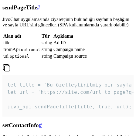
sendPageTitle
#
JivoChat uygulamasında ziyaretçinin bulunduğu sayfanın başlığını
ve sayfa URL'sini günceller. (SPA kullanımlarında yararlı olabilir)
Alan adı
Tür
Açıklama
title
string
Ad ID
fromApi
string
Campaign name
optional
url
string
Campaign source
optional
let title = 'Bu özelleştirilmiş bir sayfa b
let url = 'https://site.com/url_to_page?q=p
jivo_api.sendPageTitle(title, true, url);
setContactInfo
#