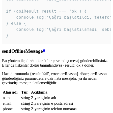
if (apiResult.result === 'ok') {

    console.log('Çağrı başlatıldı, telefon 
} else {

    console.log('Çağrı başlatılamadı, sebeb
}
sendOfflineMessage
#
Bu yöntem ile, direkt olarak bir çevrimdışı mesaj gönderebilirsiniz.
Eğer değişkenler doğru tanımlandıysa {result: 'ok'} döner.
Hata durumunda {result: 'fail', error: errReason} döner, errReason
gönderdiğiniz parametrelere dair hata mesajıdır, ya da neden
çevrimdışı mesajın iletilemediğidir.
Alan adı
Tür
Açıklama
name
string
Ziyaretçinin adı
email
string
Ziyaretçinin e-posta adresi
phone
string
Ziyaretçinin telefon numarası