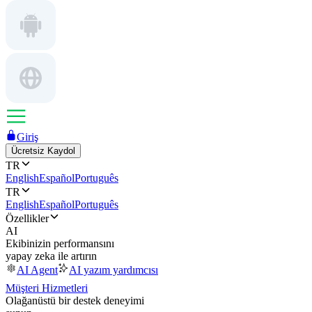
Giriş
Ücretsiz Kaydol
TR
English
Español
Português
TR
English
Español
Português
Özellikler
AI
Ekibinizin performansını
yapay zeka ile artırın
AI Agent
AI yazım yardımcısı
Müşteri Hizmetleri
Olağanüstü bir destek deneyimi