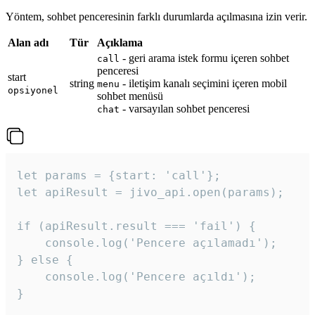
Yöntem, sohbet penceresinin farklı durumlarda açılmasına izin verir.
Alan adı
Tür
Açıklama
- geri arama istek formu içeren sohbet
call
penceresi
start
string
- iletişim kanalı seçimini içeren mobil
menu
opsiyonel
sohbet menüsü
- varsayılan sohbet penceresi
chat
let params = {start: 'call'};

let apiResult = jivo_api.open(params);

if (apiResult.result === 'fail') {

    console.log('Pencere açılamadı');

} else {

    console.log('Pencere açıldı');

}