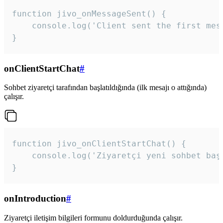
function jivo_onMessageSent() {

    console.log('Client sent the first mess
}
onClientStartChat
#
Sohbet ziyaretçi tarafından başlatıldığında (ilk mesajı o attığında)
çalışır.
function jivo_onClientStartChat() {

    console.log('Ziyaretçi yeni sohbet başl
}
onIntroduction
#
Ziyaretçi iletişim bilgileri formunu doldurduğunda çalışır.