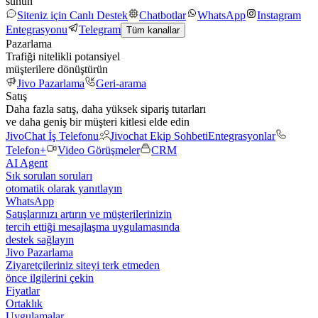
sunun
Siteniz için Canlı Destek
Chatbotlar
WhatsApp
Instagram
Entegrasyonu
Telegram
Tüm kanallar
Pazarlama
Trafiği nitelikli potansiyel
müşterilere dönüştürün
Jivo Pazarlama
Geri-arama
Satış
Daha fazla satış, daha yüksek sipariş tutarları
ve daha geniş bir müşteri kitlesi elde edin
JivoChat İş Telefonu
Jivochat Ekip Sohbeti
Entegrasyonlar
Telefon+
Video Görüşmeler
CRM
AI Agent
Sık sorulan soruları
otomatik olarak yanıtlayın
WhatsApp
Satışlarınızı artırın ve müşterilerinizin
tercih ettiği mesajlaşma uygulamasında
destek sağlayın
Jivo Pazarlama
Ziyaretçileriniz siteyi terk etmeden
önce ilgilerini çekin
Fiyatlar
Ortaklık
Uygulamalar