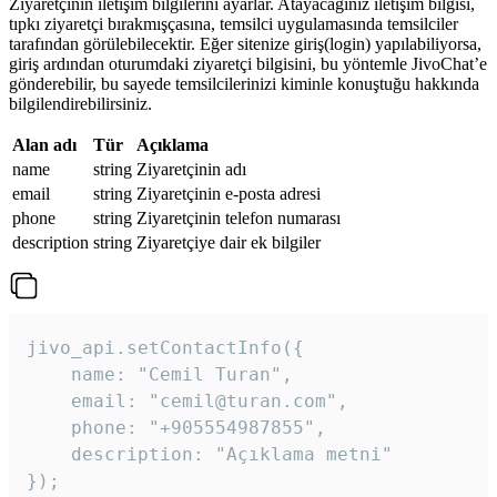
Ziyaretçinin iletişim bilgilerini ayarlar. Atayacağınız iletişim bilgisi,
tıpkı ziyaretçi bırakmışçasına, temsilci uygulamasında temsilciler
tarafından görülebilecektir. Eğer sitenize giriş(login) yapılabiliyorsa,
giriş ardından oturumdaki ziyaretçi bilgisini, bu yöntemle JivoChat’e
gönderebilir, bu sayede temsilcilerinizi kiminle konuştuğu hakkında
bilgilendirebilirsiniz.
Alan adı
Tür
Açıklama
name
string
Ziyaretçinin adı
email
string
Ziyaretçinin e-posta adresi
phone
string
Ziyaretçinin telefon numarası
description
string
Ziyaretçiye dair ek bilgiler
jivo_api.setContactInfo({

    name: "Cemil Turan",

    email: "cemil@turan.com",

    phone: "+905554987855",

    description: "Açıklama metni"

});