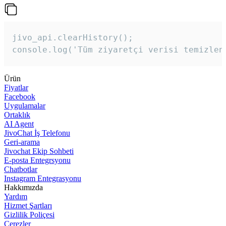
jivo_api.clearHistory();

console.log('Tüm ziyaretçi verisi temizlen
Ürün
Fiyatlar
Facebook
Uygulamalar
Ortaklık
AI Agent
JivoChat İş Telefonu
Geri-arama
Jivochat Ekip Sohbeti
E-posta Entegrsyonu
Chatbotlar
Instagram Entegrasyonu
Hakkımızda
Yardım
Hizmet Şartları
Gizlilik Poliçesi
Çerezler