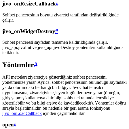
jivo_onResizeCallback
#
Sohbet penceresinin boyutu ziyaretçi tarafından değiştirildiğinde
çalışır.
jivo_onWidgetDestroy
#
Sohbet penceresi sayfadan tamamen kaldırıldığında çalışır.
jivo_api.jivoInit ve jivo_api.jivoDestroy yöntemleri kullanıldığında
tetiklenir.
Yöntemler
#
API metotları ziyaretçiye gösterdiğiniz sohbet penceresini
yönetmenize yarar. Ayrıca, sohbet penceresinin bulunduğu sayfadaki
ya da oturumdaki herhangi bir bilgiyi, JivoChat temsilci
uygulamasına, ziyaretçiyle eşleyerek göndermeye yarar (örneğin,
giriş yapmış kullanıcıya dair bilgi sohbet ekranında temsilciye
gösterilebilir ve bu bilgi arşive de kaydedilecektir). Yöntemler doğru
sırayla başlatılmalıdır, bu nedenle bir geri arama fonksiyonu
jivo_onLoadCallback
içinden çağrılmalıdırlar.
open
#