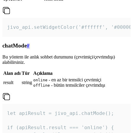
jivo_api.setWidgetColor('#ffffff', '#00000
chatMode
#
Bu yöntem ile anlık sohbet durumunu (çevrimiçi/çevrimdışı)
alabilirsiniz.
Alan adı
Tür
Açıklama
- en az bir temsilci çevrimiçi
online
result
string
- bütün temsilciler çevrimdışı
offline
let apiResult = jivo_api.chatMode();

if (apiResult.result === 'online') {
