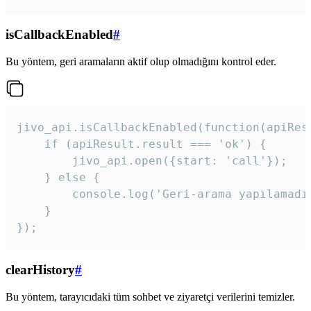
isCallbackEnabled
#
Bu yöntem, geri aramaların aktif olup olmadığını kontrol eder.
jivo_api.isCallbackEnabled(function(apiResu
    if (apiResult.result === 'ok') {

        jivo_api.open({start: 'call'});

    } else {

        console.log('Geri-arama yapılamadı
    }

}); 
clearHistory
#
Bu yöntem, tarayıcıdaki tüm sohbet ve ziyaretçi verilerini temizler.