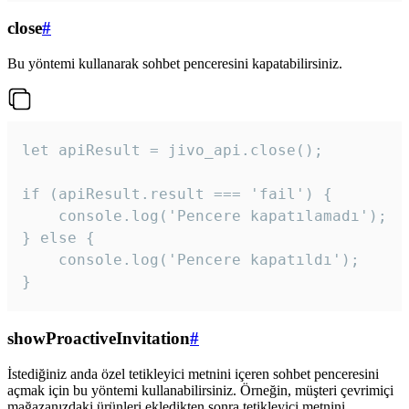
close
#
Bu yöntemi kullanarak sohbet penceresini kapatabilirsiniz.
let apiResult = jivo_api.close();

if (apiResult.result === 'fail') {

    console.log('Pencere kapatılamadı');

} else {

    console.log('Pencere kapatıldı');

}
showProactiveInvitation
#
İstediğiniz anda özel tetikleyici metnini içeren sohbet penceresini
açmak için bu yöntemi kullanabilirsiniz. Örneğin, müşteri çevrimiçi
mağazanızdaki ürünleri ekledikten sonra tetikleyici metnini