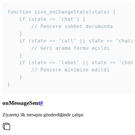
function jivo_onChangeState(state) {

    if (state == 'chat') {

        // Pencere sohbet durumunda

    }

    if (state == 'call' || state == 'chat/c
        // Geri arama formu açıldı

    }

    if (state == 'label' || state == 'chat/
        // Pencere minimize edildi

    }

}
onMessageSent
#
Ziyaretçi ilk mesajını gönderdiğinde çalışır.