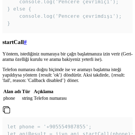
    console.log('Pencere çevrimiçi');

} else {

    console.log('Pencere çevrimdışı');

}
startCall
#
Yöntem, istediğiniz numaraya bir çağrı başlatmanıza izin verir (Geri-
arama özelliği kurulu ve arama bakiyeniz yeterli ise).
Telefon numarası doğru biçimde ise ve aramayı başlatma isteği
yapıldıysa yöntem {result: 'ok'} döndürür. Aksi takdirde, {result:
'fail', reason: 'Callback disabled’} döner.
Alan adı
Tür
Açıklama
phone
string
Telefon numarası
let phone = '+905554987855';

let apiResult = jivo_api.startCall(phone);
