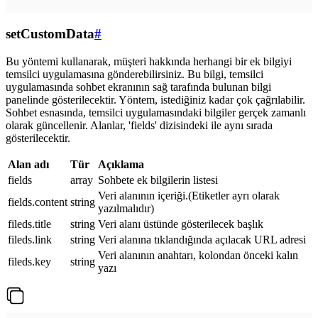
setCustomData
#
Bu yöntemi kullanarak, müşteri hakkında herhangi bir ek bilgiyi
temsilci uygulamasına gönderebilirsiniz. Bu bilgi, temsilci
uygulamasında sohbet ekranının sağ tarafında bulunan bilgi
panelinde gösterilecektir. Yöntem, istediğiniz kadar çok çağrılabilir.
Sohbet esnasında, temsilci uygulamasındaki bilgiler gerçek zamanlı
olarak güncellenir. Alanlar, 'fields' dizisindeki ile aynı sırada
gösterilecektir.
Alan adı
Tür
Açıklama
fields
array
Sohbete ek bilgilerin listesi
Veri alanının içeriği.(Etiketler ayrı olarak
fields.content
string
yazılmalıdır)
fileds.title
string
Veri alanı üstünde gösterilecek başlık
fileds.link
string
Veri alanına tıklandığında açılacak URL adresi
Veri alanının anahtarı, kolondan önceki kalın
fileds.key
string
yazı