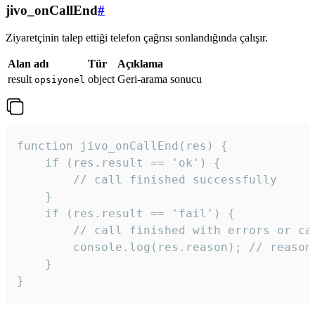
jivo_onCallEnd
#
Ziyaretçinin talep ettiği telefon çağrısı sonlandığında çalışır.
Alan adı
Tür
Açıklama
result
object
Geri-arama sonucu
opsiyonel
function jivo_onCallEnd(res) {

    if (res.result == 'ok') {

        // call finished successfully

    }

    if (res.result == 'fail') {

        // call finished with errors or can
        console.log(res.reason); // reason 
    }

} 