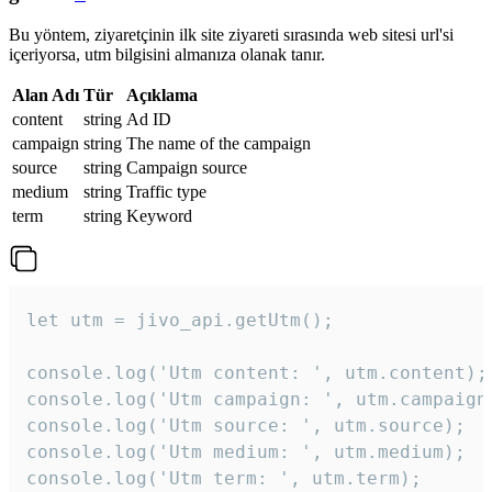
Bu yöntem, ziyaretçinin ilk site ziyareti sırasında web sitesi url'si
içeriyorsa, utm bilgisini almanıza olanak tanır.
Alan Adı
Tür
Açıklama
content
string
Ad ID
campaign
string
The name of the campaign
source
string
Campaign source
medium
string
Traffic type
term
string
Keyword
let utm = jivo_api.getUtm();

console.log('Utm content: ', utm.content);

console.log('Utm campaign: ', utm.campaign)
console.log('Utm source: ', utm.source);

console.log('Utm medium: ', utm.medium);

console.log('Utm term: ', utm.term);