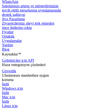
WhatsApp
Satışlarınızı artırın ve müşterilerinizin
tercih ettiği mesajlaşma uygulamasında
destek sağlayın
Jivo Pazarlama
Ziyaretçileriniz siteyi terk etmeden
önce ilgilerini çekin
Fiyatlar
Ortaklık
Uygulamalar
Yardım
Blog
Kaynaklar
Geliştiriciler için API
Hazır entegrasyon çözümleri
Güvenlik
Uluslararası standartlara uygun
koruma
İndir
Windows için
İndir
Mac için
İndir
Linux için