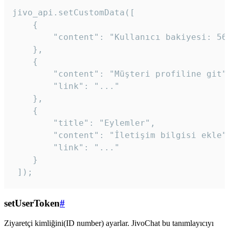
jivo_api.setCustomData([

    {

        "content": "Kullanıcı bakiyesi: 56T
    },

    {

        "content": "Müşteri profiline git",
        "link": "..."

    },

    {

        "title": "Eylemler",

        "content": "İletişim bilgisi ekle",
        "link": "..."

    }

 ]); 
setUserToken
#
Ziyaretçi kimliğini(ID number) ayarlar. JivoChat bu tanımlayıcıyı