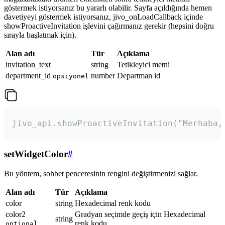
göstermek istiyorsanız bu yararlı olabilir. Sayfa açıldığında hemen
davetiyeyi göstermek istiyorsanız, jivo_onLoadCallback içinde
showProactiveInvitation işlevini çağırmanız gerekir (hepsini doğru
sırayla başlatmak için).
Alan adı
Tür
Açıklama
invitation_text
string
Tetikleyici metni
department_id
number
Departman id
opsiyonel
jivo_api.showProactiveInvitation("Merhaba,
setWidgetColor
#
Bu yöntem, sohbet penceresinin rengini değiştirmenizi sağlar.
Alan adı
Tür
Açıklama
color
string
Hexadecimal renk kodu
color2
Gradyan seçimde geçiş için Hexadecimal
string
renk kodu
optional