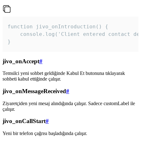
function jivo_onIntroduction() {

    console.log('Client entered contact det
}
jivo_onAccept
#
Temsilci yeni sohbet geldiğinde Kabul Et butonuna tıklayarak
sohbeti kabul ettiğinde çalışır.
jivo_onMessageReceived
#
Ziyaretçiden yeni mesaj alındığında çalışır. Sadece customLabel ile
çalışır.
jivo_onCallStart
#
Yeni bir telefon çağrısı başladığında çalışır.