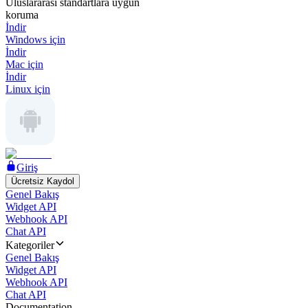
Uluslararası standartlara uygun
koruma
İndir
Windows için
İndir
Mac için
İndir
Linux için
Giriş
Ücretsiz Kaydol
Genel Bakış
Widget API
Webhook API
Chat API
Kategoriler
Genel Bakış
Widget API
Webhook API
Chat API
Documentation