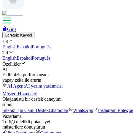
Giriş
Ücretsiz Kaydol
TR
English
Español
Português
TR
English
Español
Português
Özellikler
AI
Ekibinizin performansını
yapay zeka ile artırın
AI Agent
AI yazım yardımcısı
Müşteri Hizmetleri
Olağanüstü bir destek deneyimi
sunun
Siteniz için Canlı Destek
Chatbotlar
WhatsApp
Instagram Entegr
Pazarlama
Trafiği nitelikli potansiyel
müşterilere dönüştürün
Jivo Pazarlama
Geri-arama