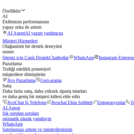
Özellikler
AI
Ekibinizin performansını
yapay zeka ile artırın
AI Agent
AI yazım yardımcısı
Müşteri Hizmetleri
Olağanüstü bir destek deneyimi
sunun
Siteniz için Canlı Destek
Chatbotlar
WhatsApp
Instagram Entegr
Pazarlama
Trafiği nitelikli potansiyel
müşterilere dönüştürün
Jivo Pazarlama
Geri-arama
Satış
Daha fazla satış, daha yüksek sipariş tutarları
ve daha geniş bir müşteri kitlesi elde edin
JivoChat İş Telefonu
Jivochat Ekip Sohbeti
Entegrasyonlar
T
AI Agent
Sık sorulan soruları
otomatik olarak yanıtlayın
WhatsApp
Satışlarınızı artırın ve müşterilerinizin