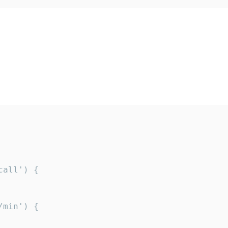
all') {

min') {
