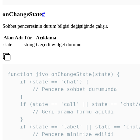
onChangeState
#
Sohbet penceresinin durum bilgisi değiştiğinde çalışır.
Alan Adı
Tür
Açıklama
state
string
Geçerli widget durumu
function jivo_onChangeState(state) {

    if (state == 'chat') {

        // Pencere sohbet durumunda

    }

    if (state == 'call' || state == 'chat/c
        // Geri arama formu açıldı

    }

    if (state == 'label' || state == 'chat/
        // Pencere minimize edildi
