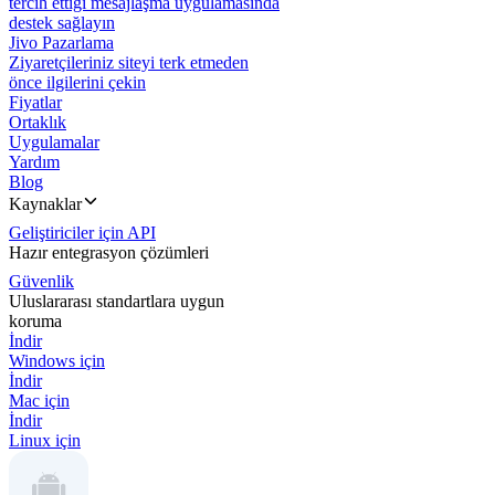
tercih ettiği mesajlaşma uygulamasında
destek sağlayın
Jivo Pazarlama
Ziyaretçileriniz siteyi terk etmeden
önce ilgilerini çekin
Fiyatlar
Ortaklık
Uygulamalar
Yardım
Blog
Kaynaklar
Geliştiriciler için API
Hazır entegrasyon çözümleri
Güvenlik
Uluslararası standartlara uygun
koruma
İndir
Windows için
İndir
Mac için
İndir
Linux için