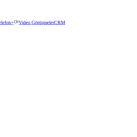
elefon+
Video Görüşmeler
CRM