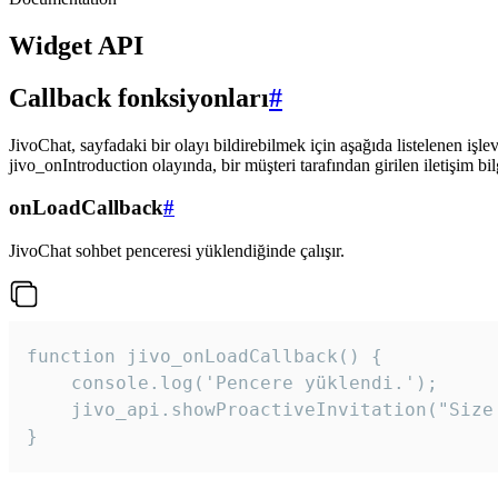
Widget API
Callback fonksiyonları
#
JivoChat, sayfadaki bir olayı bildirebilmek için aşağıda listelenen işlev
jivo_onIntroduction olayında, bir müşteri tarafından girilen iletişim bilgi
onLoadCallback
#
JivoChat sohbet penceresi yüklendiğinde çalışır.
function jivo_onLoadCallback() {

    console.log('Pencere yüklendi.');

    jivo_api.showProactiveInvitation("Size
}