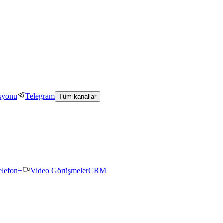
asyonu
Telegram
Tüm kanallar
elefon+
Video Görüşmeler
CRM