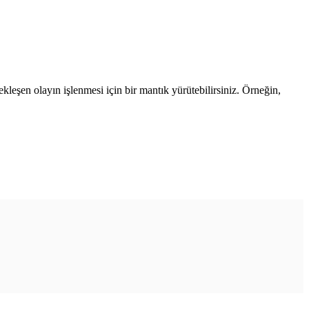
çekleşen olayın işlenmesi için bir mantık yürütebilirsiniz. Örneğin,