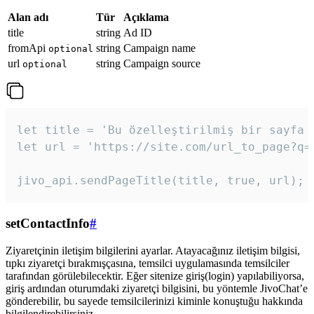
Alan adı
Tür
Açıklama
title
string
Ad ID
fromApi
string
Campaign name
optional
url
string
Campaign source
optional
let title = 'Bu özelleştirilmiş bir sayfa b
let url = 'https://site.com/url_to_page?q=p
jivo_api.sendPageTitle(title, true, url);
setContactInfo
#
Ziyaretçinin iletişim bilgilerini ayarlar. Atayacağınız iletişim bilgisi,
tıpkı ziyaretçi bırakmışçasına, temsilci uygulamasında temsilciler
tarafından görülebilecektir. Eğer sitenize giriş(login) yapılabiliyorsa,
giriş ardından oturumdaki ziyaretçi bilgisini, bu yöntemle JivoChat’e
gönderebilir, bu sayede temsilcilerinizi kiminle konuştuğu hakkında
bilgilendirebilirsiniz.