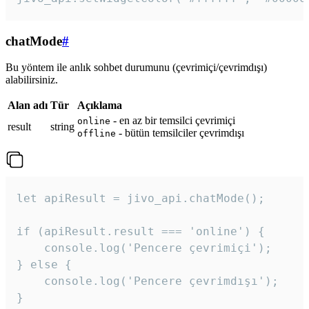
chatMode
#
Bu yöntem ile anlık sohbet durumunu (çevrimiçi/çevrimdışı)
alabilirsiniz.
Alan adı
Tür
Açıklama
- en az bir temsilci çevrimiçi
online
result
string
- bütün temsilciler çevrimdışı
offline
let apiResult = jivo_api.chatMode();

if (apiResult.result === 'online') {

    console.log('Pencere çevrimiçi');

} else {

    console.log('Pencere çevrimdışı');

}