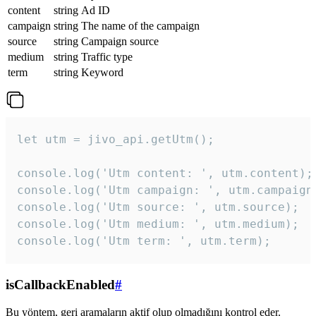
content
string
Ad ID
campaign
string
The name of the campaign
source
string
Campaign source
medium
string
Traffic type
term
string
Keyword
let utm = jivo_api.getUtm();

console.log('Utm content: ', utm.content);

console.log('Utm campaign: ', utm.campaign)
console.log('Utm source: ', utm.source);

console.log('Utm medium: ', utm.medium);

console.log('Utm term: ', utm.term);
isCallbackEnabled
#
Bu yöntem, geri aramaların aktif olup olmadığını kontrol eder.