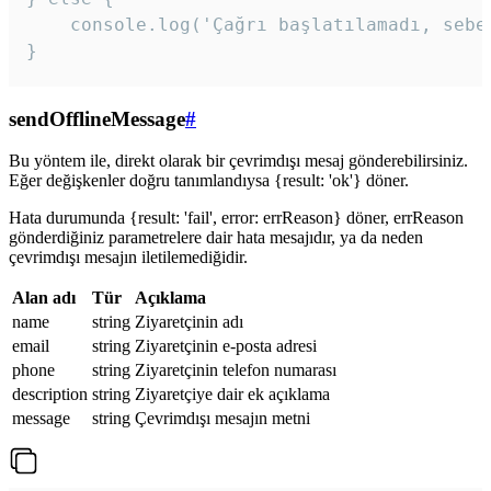
    console.log('Çağrı başlatılamadı, sebeb
}
sendOfflineMessage
#
Bu yöntem ile, direkt olarak bir çevrimdışı mesaj gönderebilirsiniz.
Eğer değişkenler doğru tanımlandıysa {result: 'ok'} döner.
Hata durumunda {result: 'fail', error: errReason} döner, errReason
gönderdiğiniz parametrelere dair hata mesajıdır, ya da neden
çevrimdışı mesajın iletilemediğidir.
Alan adı
Tür
Açıklama
name
string
Ziyaretçinin adı
email
string
Ziyaretçinin e-posta adresi
phone
string
Ziyaretçinin telefon numarası
description
string
Ziyaretçiye dair ek açıklama
message
string
Çevrimdışı mesajın metni