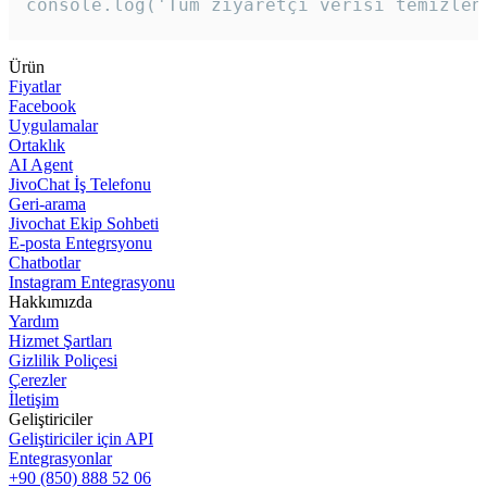
console.log('Tüm ziyaretçi verisi temizlen
Ürün
Fiyatlar
Facebook
Uygulamalar
Ortaklık
AI Agent
JivoChat İş Telefonu
Geri-arama
Jivochat Ekip Sohbeti
E-posta Entegrsyonu
Chatbotlar
Instagram Entegrasyonu
Hakkımızda
Yardım
Hizmet Şartları
Gizlilik Poliçesi
Çerezler
İletişim
Geliştiriciler
Geliştiriciler için API
Entegrasyonlar
+90 (850) 888 52 06