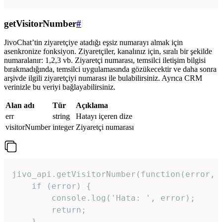
getVisitorNumber
#
JivoChat’tin ziyaretçiye atadığı eşsiz numarayı almak için
asenkronize fonksiyon. Ziyaretçiler, kanalınız için, sıralı bir şekilde
numaralanır: 1,2,3 vb. Ziyaretçi numarası, temsilci iletişim bilgisi
bırakmadığında, temsilci uygulamasında gözükecektir ve daha sonra
arşivde ilgili ziyaretçiyi numarası ile bulabilirsiniz. Ayrıca CRM
verinizle bu veriyi bağlayabilirsiniz.
Alan adı
Tür
Açıklama
err
string
Hatayı içeren dize
visitorNumber
integer
Ziyaretçi numarası
jivo_api.getVisitorNumber(function(error, v
    if (error) {

        console.log('Hata: ', error);

        return;

    }  
