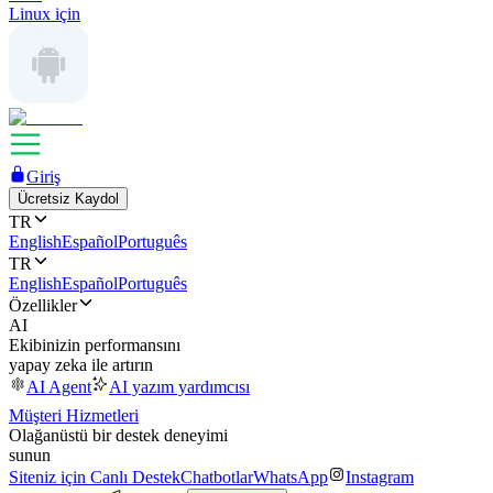
Linux için
Giriş
Ücretsiz Kaydol
TR
English
Español
Português
TR
English
Español
Português
Özellikler
AI
Ekibinizin performansını
yapay zeka ile artırın
AI Agent
AI yazım yardımcısı
Müşteri Hizmetleri
Olağanüstü bir destek deneyimi
sunun
Siteniz için Canlı Destek
Chatbotlar
WhatsApp
Instagram