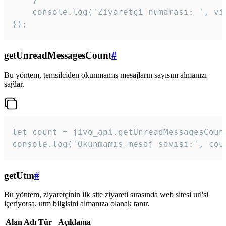
    console.log('Ziyaretçi numarası: ', vis
});
getUnreadMessagesCount
#
Bu yöntem, temsilciden okunmamış mesajların sayısını almanızı
sağlar.
let count = jivo_api.getUnreadMessagesCount
console.log('Okunmamış mesaj sayısı:', cou
getUtm
#
Bu yöntem, ziyaretçinin ilk site ziyareti sırasında web sitesi url'si
içeriyorsa, utm bilgisini almanıza olanak tanır.
Alan Adı
Tür
Açıklama