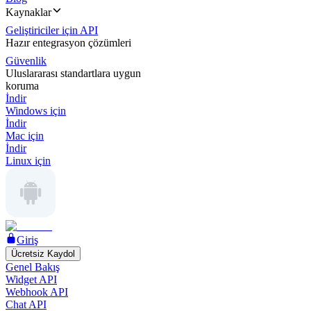
Kaynaklar
Geliştiriciler için API
Hazır entegrasyon çözümleri
Güvenlik
Uluslararası standartlara uygun
koruma
İndir
Windows için
İndir
Mac için
İndir
Linux için
Giriş
Ücretsiz Kaydol
Genel Bakış
Widget API
Webhook API
Chat API