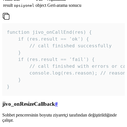
result
object
Geri-arama sonucu
opsiyonel
function jivo_onCallEnd(res) {

    if (res.result == 'ok') {

        // call finished successfully

    }

    if (res.result == 'fail') {

        // call finished with errors or can
        console.log(res.reason); // reason 
    }

} 
jivo_onResizeCallback
#
Sohbet penceresinin boyutu ziyaretçi tarafından değiştirildiğinde
çalışır.