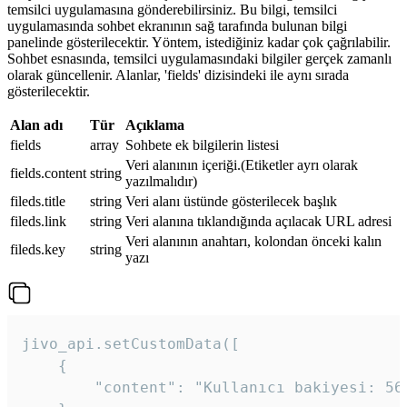
temsilci uygulamasına gönderebilirsiniz. Bu bilgi, temsilci
uygulamasında sohbet ekranının sağ tarafında bulunan bilgi
panelinde gösterilecektir. Yöntem, istediğiniz kadar çok çağrılabilir.
Sohbet esnasında, temsilci uygulamasındaki bilgiler gerçek zamanlı
olarak güncellenir. Alanlar, 'fields' dizisindeki ile aynı sırada
gösterilecektir.
Alan adı
Tür
Açıklama
fields
array
Sohbete ek bilgilerin listesi
Veri alanının içeriği.(Etiketler ayrı olarak
fields.content
string
yazılmalıdır)
fileds.title
string
Veri alanı üstünde gösterilecek başlık
fileds.link
string
Veri alanına tıklandığında açılacak URL adresi
Veri alanının anahtarı, kolondan önceki kalın
fileds.key
string
yazı
jivo_api.setCustomData([

    {

        "content": "Kullanıcı bakiyesi: 56T