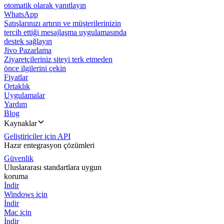
otomatik olarak yanıtlayın
WhatsApp
Satışlarınızı artırın ve müşterilerinizin
tercih ettiği mesajlaşma uygulamasında
destek sağlayın
Jivo Pazarlama
Ziyaretçileriniz siteyi terk etmeden
önce ilgilerini çekin
Fiyatlar
Ortaklık
Uygulamalar
Yardım
Blog
Kaynaklar
Geliştiriciler için API
Hazır entegrasyon çözümleri
Güvenlik
Uluslararası standartlara uygun
koruma
İndir
Windows için
İndir
Mac için
İndir