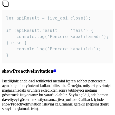
let apiResult = jivo_api.close();

if (apiResult.result === 'fail') {

    console.log('Pencere kapatılamadı');

} else {

    console.log('Pencere kapatıldı');

}
showProactiveInvitation
#
İstediğiniz anda özel tetikleyici metnini içeren sohbet penceresini
açmak için bu yöntemi kullanabilirsiniz. Örneğin, müşteri çevrimiçi
mağazanızdaki ürünleri ekledikten sonra tetikleyici metnini
göstermek istiyorsanız bu yararlı olabilir. Sayfa açıldığında hemen
davetiyeyi göstermek istiyorsanız, jivo_onLoadCallback içinde
showProactiveInvitation işlevini çağırmanız gerekir (hepsini doğru
sırayla başlatmak için).