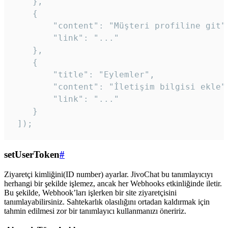
    },

    {

        "content": "Müşteri profiline git",
        "link": "..."

    },

    {

        "title": "Eylemler",

        "content": "İletişim bilgisi ekle",
        "link": "..."

    }

 ]); 
setUserToken
#
Ziyaretçi kimliğini(ID number) ayarlar. JivoChat bu tanımlayıcıyı
herhangi bir şekilde işlemez, ancak her Webhooks etkinliğinde iletir.
Bu şekilde, Webhook’ları işlerken bir site ziyaretçisini
tanımlayabilirsiniz. Sahtekarlık olasılığını ortadan kaldırmak için
tahmin edilmesi zor bir tanımlayıcı kullanmanızı öneririz.