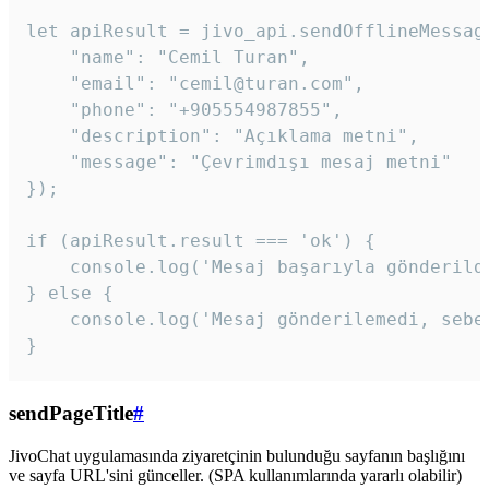
let apiResult = jivo_api.sendOfflineMessage
    "name": "Cemil Turan",

    "email": "cemil@turan.com",

    "phone": "+905554987855",

    "description": "Açıklama metni",

    "message": "Çevrimdışı mesaj metni"

});

if (apiResult.result === 'ok') {

    console.log('Mesaj başarıyla gönderildi
} else {

    console.log('Mesaj gönderilemedi, sebeb
}
sendPageTitle
#
JivoChat uygulamasında ziyaretçinin bulunduğu sayfanın başlığını
ve sayfa URL'sini günceller. (SPA kullanımlarında yararlı olabilir)