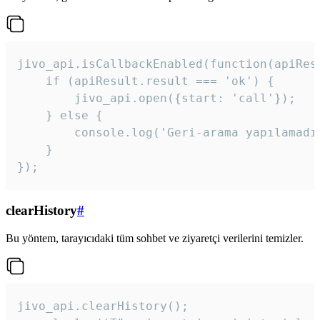
jivo_api.isCallbackEnabled(function(apiResu
    if (apiResult.result === 'ok') {

        jivo_api.open({start: 'call'});

    } else {

        console.log('Geri-arama yapılamadı
    }

}); 
clearHistory
#
Bu yöntem, tarayıcıdaki tüm sohbet ve ziyaretçi verilerini temizler.
jivo_api.clearHistory();
