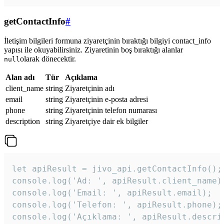
getContactInfo
#
İletişim bilgileri formuna ziyaretçinin bıraktığı bilgiyi contact_info
yapısı ile okuyabilirsiniz. Ziyaretinin boş bıraktığı alanlar
olarak dönecektir.
null
Alan adı
Tür
Açıklama
client_name
string
Ziyaretçinin adı
email
string
Ziyaretçinin e-posta adresi
phone
string
Ziyaretçinin telefon numarası
description
string
Ziyaretçiye dair ek bilgiler
let apiResult = jivo_api.getContactInfo();

console.log('Ad: ', apiResult.client_name);
console.log('Email: ', apiResult.email);

console.log('Telefon: ', apiResult.phone);

console.log('Açıklama: ', apiResult.descri