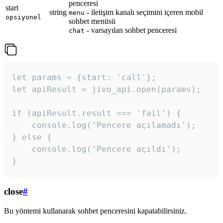
penceresi
start
string
- iletişim kanalı seçimini içeren mobil
menu
opsiyonel
sohbet menüsü
- varsayılan sohbet penceresi
chat
let params = {start: 'call'};

let apiResult = jivo_api.open(params);

if (apiResult.result === 'fail') {

    console.log('Pencere açılamadı');

} else {

    console.log('Pencere açıldı');

}
close
#
Bu yöntemi kullanarak sohbet penceresini kapatabilirsiniz.