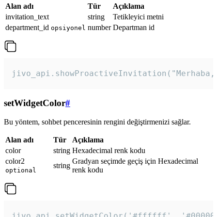
Alan adı
Tür
Açıklama
invitation_text
string
Tetikleyici metni
department_id
number
Departman id
opsiyonel
jivo_api.showProactiveInvitation("Merhaba,
setWidgetColor
#
Bu yöntem, sohbet penceresinin rengini değiştirmenizi sağlar.
Alan adı
Tür
Açıklama
color
string
Hexadecimal renk kodu
color2
Gradyan seçimde geçiş için Hexadecimal
string
renk kodu
optional
jivo_api.setWidgetColor('#ffffff', '#00000