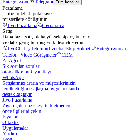
Entegrasyonu
Telegram
Tüm kanallar
Pazarlama
Trafiği nitelikli potansiyel
müşterilere dönüştürün
Jivo Pazarlama
Geri-arama
Satış
Daha fazla satış, daha yüksek sipariş tutarları
ve daha geniş bir müşteri kitlesi elde edin
JivoChat İş Telefonu
Jivochat Ekip Sohbeti
Entegrasyonlar
Telefon+
Video Görüşmeler
CRM
AI Agent
Sık sorulan soruları
otomatik olarak yanıtlayın
WhatsApp
Satışlarınızı artırın ve müşterilerinizin
tercih ettiği mesajlaşma uygulamasında
destek sağlayın
Jivo Pazarlama
Ziyaretçileriniz siteyi terk etmeden
önce ilgilerini çekin
Fiyatlar
Ortaklık
Uygulamalar
Yardım
Blog