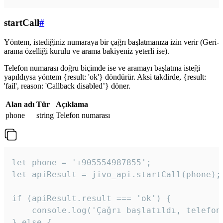
startCall
#
Yöntem, istediğiniz numaraya bir çağrı başlatmanıza izin verir (Geri-
arama özelliği kurulu ve arama bakiyeniz yeterli ise).
Telefon numarası doğru biçimde ise ve aramayı başlatma isteği
yapıldıysa yöntem {result: 'ok'} döndürür. Aksi takdirde, {result:
'fail', reason: 'Callback disabled’} döner.
Alan adı
Tür
Açıklama
phone
string
Telefon numarası
let phone = '+905554987855';

let apiResult = jivo_api.startCall(phone);

if (apiResult.result === 'ok') {

    console.log('Çağrı başlatıldı, telefon 
} else {
