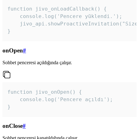
function jivo_onLoadCallback() {

    console.log('Pencere yüklendi.');

    jivo_api.showProactiveInvitation("Size
}
onOpen
#
Sohbet penceresi açıldığında çalışır.
function jivo_onOpen() {

    console.log('Pencere açıldı');

}
onClose
#
Sohbet penceresi kapatıldığında çalışır.