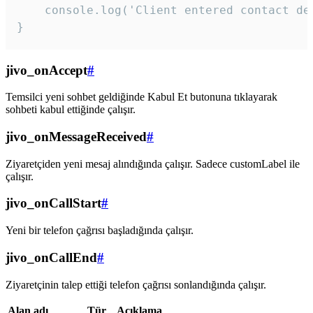
    console.log('Client entered contact det
}
jivo_onAccept
#
Temsilci yeni sohbet geldiğinde Kabul Et butonuna tıklayarak
sohbeti kabul ettiğinde çalışır.
jivo_onMessageReceived
#
Ziyaretçiden yeni mesaj alındığında çalışır. Sadece customLabel ile
çalışır.
jivo_onCallStart
#
Yeni bir telefon çağrısı başladığında çalışır.
jivo_onCallEnd
#
Ziyaretçinin talep ettiği telefon çağrısı sonlandığında çalışır.
Alan adı
Tür
Açıklama