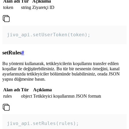
Alan adı
Tür
Açıklama
token
string
Ziyaretçi ID
jivo_api.setUserToken(token);
setRules
#
Bu yöntemi kullanarak, tetikleyicilerin koşullarını transfer edilen
koşullar ile değiştirebilirsiniz. Bu tür bir nesnenin örneğini, kanal
ayarlarınızda tetikleyiciler bölümünde bulabilirsiniz, orada JSON
yapısı düğmesine basın.
Alan adı
Tür
Açıklama
rules
object
Tetikleyici koşullarının JSON formatı
jivo_api.setRules(rules); 