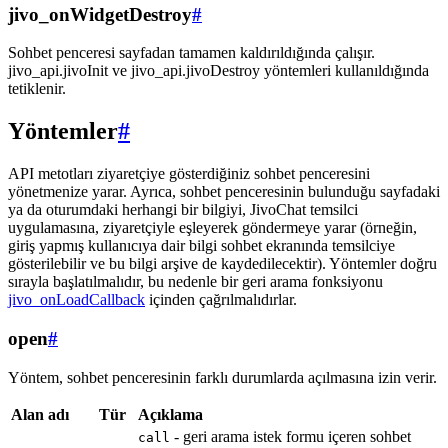
jivo_onWidgetDestroy
#
Sohbet penceresi sayfadan tamamen kaldırıldığında çalışır.
jivo_api.jivoInit ve jivo_api.jivoDestroy yöntemleri kullanıldığında
tetiklenir.
Yöntemler
#
API metotları ziyaretçiye gösterdiğiniz sohbet penceresini
yönetmenize yarar. Ayrıca, sohbet penceresinin bulunduğu sayfadaki
ya da oturumdaki herhangi bir bilgiyi, JivoChat temsilci
uygulamasına, ziyaretçiyle eşleyerek göndermeye yarar (örneğin,
giriş yapmış kullanıcıya dair bilgi sohbet ekranında temsilciye
gösterilebilir ve bu bilgi arşive de kaydedilecektir). Yöntemler doğru
sırayla başlatılmalıdır, bu nedenle bir geri arama fonksiyonu
jivo_onLoadCallback
içinden çağrılmalıdırlar.
open
#
Yöntem, sohbet penceresinin farklı durumlarda açılmasına izin verir.
Alan adı
Tür
Açıklama
- geri arama istek formu içeren sohbet
call