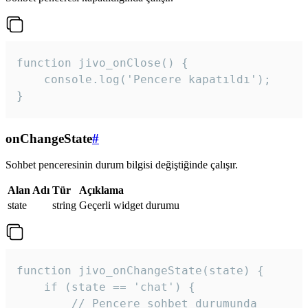
function jivo_onClose() {

    console.log('Pencere kapatıldı');

}
onChangeState
#
Sohbet penceresinin durum bilgisi değiştiğinde çalışır.
Alan Adı
Tür
Açıklama
state
string
Geçerli widget durumu
function jivo_onChangeState(state) {

    if (state == 'chat') {

        // Pencere sohbet durumunda
