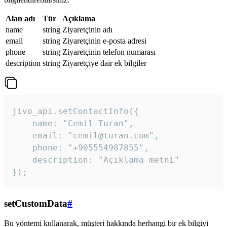
Alan adı
Tür
Açıklama
name
string
Ziyaretçinin adı
email
string
Ziyaretçinin e-posta adresi
phone
string
Ziyaretçinin telefon numarası
description
string
Ziyaretçiye dair ek bilgiler
jivo_api.setContactInfo({

    name: "Cemil Turan",

    email: "cemil@turan.com",

    phone: "+905554987855",

    description: "Açıklama metni"

});
setCustomData
#
Bu yöntemi kullanarak, müşteri hakkında herhangi bir ek bilgiyi