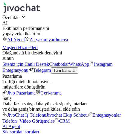
Özellikler
AI
Ekibinizin performansını
yapay zeka ile artırın
AI Agent
AI yazım yardımcısı
Müşteri Hizmetleri
Olağanüstü bir destek deneyimi
sunun
Siteniz için Canlı Destek
Chatbotlar
WhatsApp
Instagram
Entegrasyonu
Telegram
Tüm kanallar
Pazarlama
Trafiği nitelikli potansiyel
müşterilere dönüştürün
Jivo Pazarlama
Geri-arama
Satış
Daha fazla satış, daha yüksek sipariş tutarları
ve daha geniş bir müşteri kitlesi elde edin
JivoChat İş Telefonu
Jivochat Ekip Sohbeti
Entegrasyonlar
Telefon+
Video Görüşmeler
CRM
AI Agent
Sık sorulan soruları