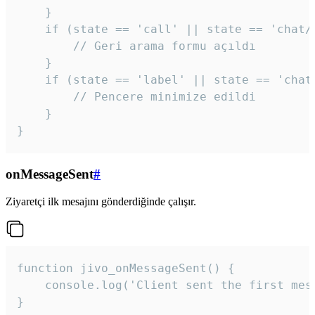
    }

    if (state == 'call' || state == 'chat/c
        // Geri arama formu açıldı

    }

    if (state == 'label' || state == 'chat/
        // Pencere minimize edildi

    }

}
onMessageSent
#
Ziyaretçi ilk mesajını gönderdiğinde çalışır.
function jivo_onMessageSent() {

    console.log('Client sent the first mess
}