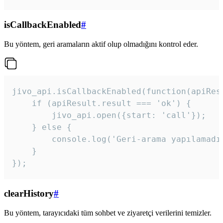
isCallbackEnabled
#
Bu yöntem, geri aramaların aktif olup olmadığını kontrol eder.
jivo_api.isCallbackEnabled(function(apiResu
    if (apiResult.result === 'ok') {

        jivo_api.open({start: 'call'});

    } else {

        console.log('Geri-arama yapılamadı
    }

}); 
clearHistory
#
Bu yöntem, tarayıcıdaki tüm sohbet ve ziyaretçi verilerini temizler.