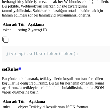
herhangi bir şekilde işlemez, ancak her Webhooks etkinliğinde iletir.
Bu şekilde, Webhook’ları işlerken bir site ziyaretçisini
tanımlayabilirsiniz. Sahtekarlık olasılığını ortadan kaldırmak için
tahmin edilmesi zor bir tanımlayıcı kullanmanızı öneririz.
Alan adı
Tür
Açıklama
token
string
Ziyaretçi ID
jivo_api.setUserToken(token);
setRules
#
Bu yöntemi kullanarak, tetikleyicilerin koşullarını transfer edilen
koşullar ile değiştirebilirsiniz. Bu tür bir nesnenin örneğini, kanal
ayarlarınızda tetikleyiciler bölümünde bulabilirsiniz, orada JSON
yapısı düğmesine basın.
Alan adı
Tür
Açıklama
rules
object
Tetikleyici koşullarının JSON formatı