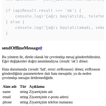
if (apiResult.result === 'ok') {

    console.log('Çağrı başlatıldı, telefon 
} else {

    console.log('Çağrı başlatılamadı, sebeb
}
sendOfflineMessage
#
Bu yöntem ile, direkt olarak bir çevrimdışı mesaj gönderebilirsiniz.
Eğer değişkenler doğru tanımlandıysa {result: 'ok'} döner.
Hata durumunda {result: 'fail', error: errReason} döner, errReason
gönderdiğiniz parametrelere dair hata mesajıdır, ya da neden
çevrimdışı mesajın iletilemediğidir.
Alan adı
Tür
Açıklama
name
string
Ziyaretçinin adı
email
string
Ziyaretçinin e-posta adresi
phone
string
Ziyaretçinin telefon numarası