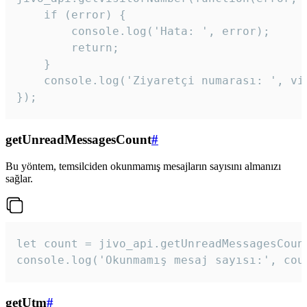
    if (error) {

        console.log('Hata: ', error);

        return;

    }  

    console.log('Ziyaretçi numarası: ', vis
});
getUnreadMessagesCount
#
Bu yöntem, temsilciden okunmamış mesajların sayısını almanızı
sağlar.
let count = jivo_api.getUnreadMessagesCount
console.log('Okunmamış mesaj sayısı:', cou
getUtm
#