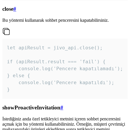
close
#
Bu yöntemi kullanarak sohbet penceresini kapatabilirsiniz.
let apiResult = jivo_api.close();

if (apiResult.result === 'fail') {

    console.log('Pencere kapatılamadı');

} else {

    console.log('Pencere kapatıldı');

}
showProactiveInvitation
#
İstediğiniz anda özel tetikleyici metnini içeren sohbet penceresini
açmak için bu yöntemi kullanabilirsiniz. Örneğin, müşteri çevrimiçi
mağazanızdaki ürünleri ekledikten sonra tetikleyici metnini