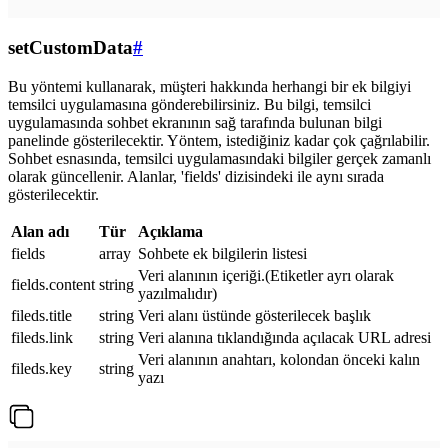
setCustomData
#
Bu yöntemi kullanarak, müşteri hakkında herhangi bir ek bilgiyi
temsilci uygulamasına gönderebilirsiniz. Bu bilgi, temsilci
uygulamasında sohbet ekranının sağ tarafında bulunan bilgi
panelinde gösterilecektir. Yöntem, istediğiniz kadar çok çağrılabilir.
Sohbet esnasında, temsilci uygulamasındaki bilgiler gerçek zamanlı
olarak güncellenir. Alanlar, 'fields' dizisindeki ile aynı sırada
gösterilecektir.
Alan adı
Tür
Açıklama
fields
array
Sohbete ek bilgilerin listesi
Veri alanının içeriği.(Etiketler ayrı olarak
fields.content
string
yazılmalıdır)
fileds.title
string
Veri alanı üstünde gösterilecek başlık
fileds.link
string
Veri alanına tıklandığında açılacak URL adresi
Veri alanının anahtarı, kolondan önceki kalın
fileds.key
string
yazı