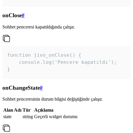
onClose
#
Sohbet penceresi kapatıldığında çalışır.
function jivo_onClose() {

    console.log('Pencere kapatıldı');

}
onChangeState
#
Sohbet penceresinin durum bilgisi değiştiğinde çalışır.
Alan Adı
Tür
Açıklama
state
string
Geçerli widget durumu