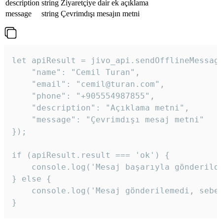
description
string
Ziyaretçiye dair ek açıklama
message
string
Çevrimdışı mesajın metni
let apiResult = jivo_api.sendOfflineMessage
    "name": "Cemil Turan",

    "email": "cemil@turan.com",

    "phone": "+905554987855",

    "description": "Açıklama metni",

    "message": "Çevrimdışı mesaj metni"

});

if (apiResult.result === 'ok') {

    console.log('Mesaj başarıyla gönderildi
} else {

    console.log('Mesaj gönderilemedi, sebeb
}