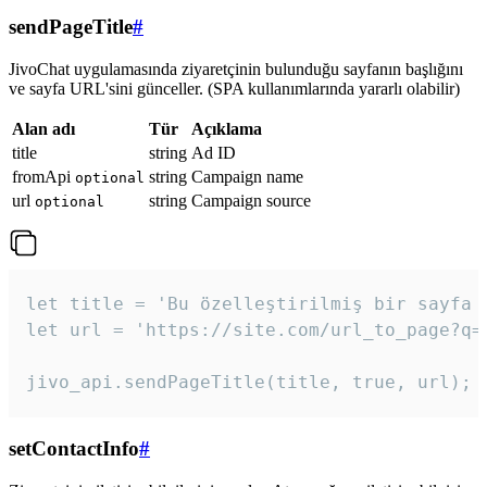
sendPageTitle
#
JivoChat uygulamasında ziyaretçinin bulunduğu sayfanın başlığını
ve sayfa URL'sini günceller. (SPA kullanımlarında yararlı olabilir)
Alan adı
Tür
Açıklama
title
string
Ad ID
fromApi
string
Campaign name
optional
url
string
Campaign source
optional
let title = 'Bu özelleştirilmiş bir sayfa b
let url = 'https://site.com/url_to_page?q=p
jivo_api.sendPageTitle(title, true, url);
setContactInfo
#