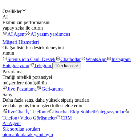
Özellikler
AI
Ekibinizin performansını
yapay zeka ile artırın
AI Agent
AI yazım yardımcısı
Müşteri Hizmetleri
Olağanüstü bir destek deneyimi
sunun
Siteniz için Canlı Destek
Chatbotlar
WhatsApp
Instagram
Entegrasyonu
Telegram
Tüm kanallar
Pazarlama
Trafiği nitelikli potansiyel
müşterilere dönüştürün
Jivo Pazarlama
Geri-arama
Satış
Daha fazla satış, daha yüksek sipariş tutarları
ve daha geniş bir müşteri kitlesi elde edin
JivoChat İş Telefonu
Jivochat Ekip Sohbeti
Entegrasyonlar
Telefon+
Video Görüşmeler
CRM
AI Agent
Sık sorulan soruları
otomatik olarak yanıtlayın