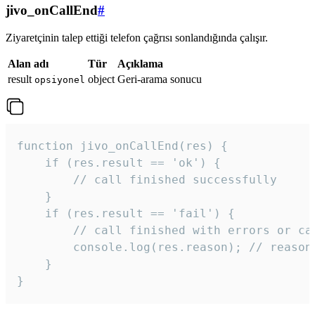
jivo_onCallEnd
#
Ziyaretçinin talep ettiği telefon çağrısı sonlandığında çalışır.
Alan adı
Tür
Açıklama
result
object
Geri-arama sonucu
opsiyonel
function jivo_onCallEnd(res) {

    if (res.result == 'ok') {

        // call finished successfully

    }

    if (res.result == 'fail') {

        // call finished with errors or can
        console.log(res.reason); // reason 
    }

} 