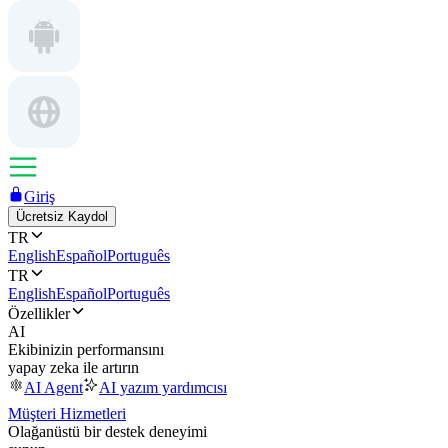
Giriş
Ücretsiz Kaydol
TR
English
Español
Português
TR
English
Español
Português
Özellikler
AI
Ekibinizin performansını
yapay zeka ile artırın
AI Agent
AI yazım yardımcısı
Müşteri Hizmetleri
Olağanüstü bir destek deneyimi