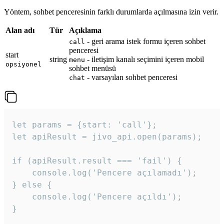
Yöntem, sohbet penceresinin farklı durumlarda açılmasına izin verir.
Alan adı
Tür
Açıklama
- geri arama istek formu içeren sohbet
call
penceresi
start
string
- iletişim kanalı seçimini içeren mobil
menu
opsiyonel
sohbet menüsü
- varsayılan sohbet penceresi
chat
let params = {start: 'call'};

let apiResult = jivo_api.open(params);

if (apiResult.result === 'fail') {

    console.log('Pencere açılamadı');

} else {

    console.log('Pencere açıldı');

}