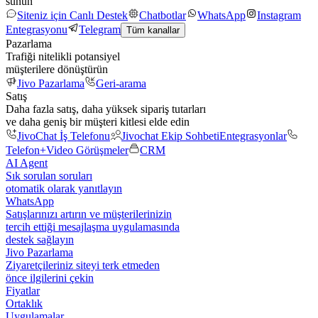
sunun
Siteniz için Canlı Destek
Chatbotlar
WhatsApp
Instagram
Entegrasyonu
Telegram
Tüm kanallar
Pazarlama
Trafiği nitelikli potansiyel
müşterilere dönüştürün
Jivo Pazarlama
Geri-arama
Satış
Daha fazla satış, daha yüksek sipariş tutarları
ve daha geniş bir müşteri kitlesi elde edin
JivoChat İş Telefonu
Jivochat Ekip Sohbeti
Entegrasyonlar
Telefon+
Video Görüşmeler
CRM
AI Agent
Sık sorulan soruları
otomatik olarak yanıtlayın
WhatsApp
Satışlarınızı artırın ve müşterilerinizin
tercih ettiği mesajlaşma uygulamasında
destek sağlayın
Jivo Pazarlama
Ziyaretçileriniz siteyi terk etmeden
önce ilgilerini çekin
Fiyatlar
Ortaklık
Uygulamalar