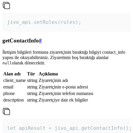
jivo_api.setRules(rules); 
getContactInfo
#
İletişim bilgileri formuna ziyaretçinin bıraktığı bilgiyi contact_info
yapısı ile okuyabilirsiniz. Ziyaretinin boş bıraktığı alanlar
olarak dönecektir.
null
Alan adı
Tür
Açıklama
client_name
string
Ziyaretçinin adı
email
string
Ziyaretçinin e-posta adresi
phone
string
Ziyaretçinin telefon numarası
description
string
Ziyaretçiye dair ek bilgiler
let apiResult = jivo_api.getContactInfo();
