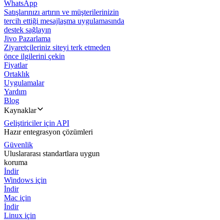
WhatsApp
Satışlarınızı artırın ve müşterilerinizin
tercih ettiği mesajlaşma uygulamasında
destek sağlayın
Jivo Pazarlama
Ziyaretçileriniz siteyi terk etmeden
önce ilgilerini çekin
Fiyatlar
Ortaklık
Uygulamalar
Yardım
Blog
Kaynaklar
Geliştiriciler için API
Hazır entegrasyon çözümleri
Güvenlik
Uluslararası standartlara uygun
koruma
İndir
Windows için
İndir
Mac için
İndir
Linux için