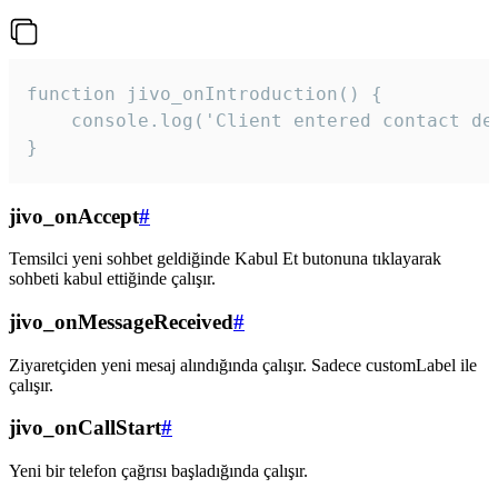
function jivo_onIntroduction() {

    console.log('Client entered contact det
}
jivo_onAccept
#
Temsilci yeni sohbet geldiğinde Kabul Et butonuna tıklayarak
sohbeti kabul ettiğinde çalışır.
jivo_onMessageReceived
#
Ziyaretçiden yeni mesaj alındığında çalışır. Sadece customLabel ile
çalışır.
jivo_onCallStart
#
Yeni bir telefon çağrısı başladığında çalışır.