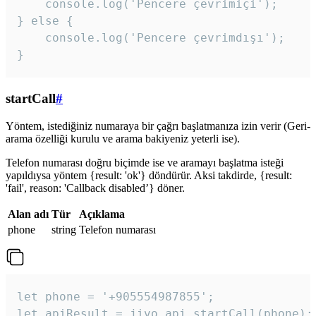
    console.log('Pencere çevrimiçi');

} else {

    console.log('Pencere çevrimdışı');

}
startCall
#
Yöntem, istediğiniz numaraya bir çağrı başlatmanıza izin verir (Geri-
arama özelliği kurulu ve arama bakiyeniz yeterli ise).
Telefon numarası doğru biçimde ise ve aramayı başlatma isteği
yapıldıysa yöntem {result: 'ok'} döndürür. Aksi takdirde, {result:
'fail', reason: 'Callback disabled’} döner.
Alan adı
Tür
Açıklama
phone
string
Telefon numarası
let phone = '+905554987855';

let apiResult = jivo_api.startCall(phone);
