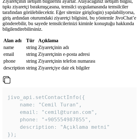
Ziyaretçinin iletişim bilgilerini ayarlar. Atayacağınız iletişim bilgisi,
tıpkı ziyaretçi bırakmışçasına, temsilci uygulamasında temsilciler
tarafından görülebilecektir. Eğer sitenize giriş(login) yapılabiliyorsa,
giriş ardından oturumdaki ziyaretçi bilgisini, bu yöntemle JivoChat’e
gönderebilir, bu sayede temsilcilerinizi kiminle konuştuğu hakkında
bilgilendirebilirsiniz.
Alan adı
Tür
Açıklama
name
string
Ziyaretçinin adı
email
string
Ziyaretçinin e-posta adresi
phone
string
Ziyaretçinin telefon numarası
description
string
Ziyaretçiye dair ek bilgiler
jivo_api.setContactInfo({

    name: "Cemil Turan",

    email: "cemil@turan.com",

    phone: "+905554987855",

    description: "Açıklama metni"

});