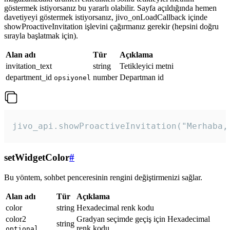
göstermek istiyorsanız bu yararlı olabilir. Sayfa açıldığında hemen
davetiyeyi göstermek istiyorsanız, jivo_onLoadCallback içinde
showProactiveInvitation işlevini çağırmanız gerekir (hepsini doğru
sırayla başlatmak için).
Alan adı
Tür
Açıklama
invitation_text
string
Tetikleyici metni
department_id
number
Departman id
opsiyonel
jivo_api.showProactiveInvitation("Merhaba,
setWidgetColor
#
Bu yöntem, sohbet penceresinin rengini değiştirmenizi sağlar.
Alan adı
Tür
Açıklama
color
string
Hexadecimal renk kodu
color2
Gradyan seçimde geçiş için Hexadecimal
string
renk kodu
optional