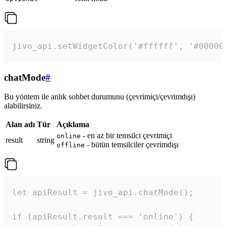
jivo_api.setWidgetColor('#ffffff', '#00000
chatMode
#
Bu yöntem ile anlık sohbet durumunu (çevrimiçi/çevrimdışı)
alabilirsiniz.
Alan adı
Tür
Açıklama
- en az bir temsilci çevrimiçi
online
result
string
- bütün temsilciler çevrimdışı
offline
let apiResult = jivo_api.chatMode();

if (apiResult.result === 'online') {
