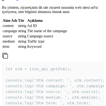
Bu yöntem, ziyaretçinin ilk site ziyareti sırasında web sitesi url'si
içeriyorsa, utm bilgisini almanıza olanak tanır.
Alan Adı
Tür
Açıklama
content
string
Ad ID
campaign
string
The name of the campaign
source
string
Campaign source
medium
string
Traffic type
term
string
Keyword
let utm = jivo_api.getUtm();

console.log('Utm content: ', utm.content);

console.log('Utm campaign: ', utm.campaign)
console.log('Utm source: ', utm.source);

console.log('Utm medium: ', utm.medium);

console.log('Utm term: ', utm.term);