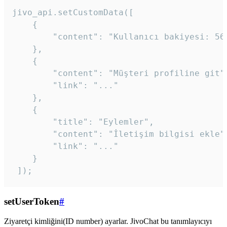
jivo_api.setCustomData([

    {

        "content": "Kullanıcı bakiyesi: 56T
    },

    {

        "content": "Müşteri profiline git",
        "link": "..."

    },

    {

        "title": "Eylemler",

        "content": "İletişim bilgisi ekle",
        "link": "..."

    }

 ]); 
setUserToken
#
Ziyaretçi kimliğini(ID number) ayarlar. JivoChat bu tanımlayıcıyı