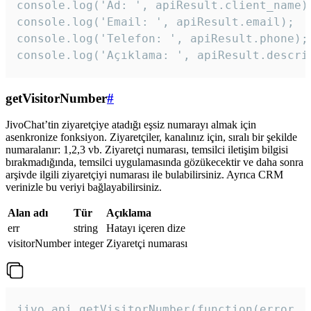
console.log('Ad: ', apiResult.client_name);
console.log('Email: ', apiResult.email);

console.log('Telefon: ', apiResult.phone);

console.log('Açıklama: ', apiResult.descri
getVisitorNumber
#
JivoChat’tin ziyaretçiye atadığı eşsiz numarayı almak için
asenkronize fonksiyon. Ziyaretçiler, kanalınız için, sıralı bir şekilde
numaralanır: 1,2,3 vb. Ziyaretçi numarası, temsilci iletişim bilgisi
bırakmadığında, temsilci uygulamasında gözükecektir ve daha sonra
arşivde ilgili ziyaretçiyi numarası ile bulabilirsiniz. Ayrıca CRM
verinizle bu veriyi bağlayabilirsiniz.
Alan adı
Tür
Açıklama
err
string
Hatayı içeren dize
visitorNumber
integer
Ziyaretçi numarası
jivo_api.getVisitorNumber(function(error, v