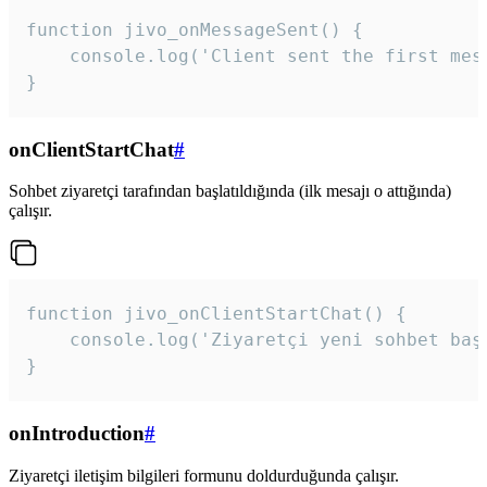
function jivo_onMessageSent() {

    console.log('Client sent the first mess
}
onClientStartChat
#
Sohbet ziyaretçi tarafından başlatıldığında (ilk mesajı o attığında)
çalışır.
function jivo_onClientStartChat() {

    console.log('Ziyaretçi yeni sohbet başl
}
onIntroduction
#
Ziyaretçi iletişim bilgileri formunu doldurduğunda çalışır.