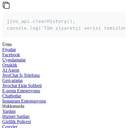
jivo_api.clearHistory();

console.log('Tüm ziyaretçi verisi temizlen
Ürün
Fiyatlar
Facebook
Uygulamalar
Ortaklık
AI Agent
JivoChat İş Telefonu
Geri-arama
Jivochat Ekip Sohbeti
E-posta Entegrsyonu
Chatbotlar
Instagram Entegrasyonu
Hakkımızda
Yardım
Hizmet Şartları
Gizlilik Poliçesi
Çerezler