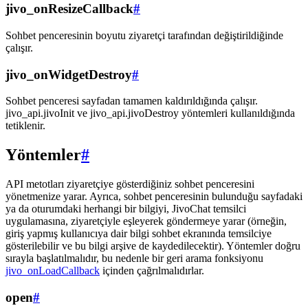
jivo_onResizeCallback
#
Sohbet penceresinin boyutu ziyaretçi tarafından değiştirildiğinde
çalışır.
jivo_onWidgetDestroy
#
Sohbet penceresi sayfadan tamamen kaldırıldığında çalışır.
jivo_api.jivoInit ve jivo_api.jivoDestroy yöntemleri kullanıldığında
tetiklenir.
Yöntemler
#
API metotları ziyaretçiye gösterdiğiniz sohbet penceresini
yönetmenize yarar. Ayrıca, sohbet penceresinin bulunduğu sayfadaki
ya da oturumdaki herhangi bir bilgiyi, JivoChat temsilci
uygulamasına, ziyaretçiyle eşleyerek göndermeye yarar (örneğin,
giriş yapmış kullanıcıya dair bilgi sohbet ekranında temsilciye
gösterilebilir ve bu bilgi arşive de kaydedilecektir). Yöntemler doğru
sırayla başlatılmalıdır, bu nedenle bir geri arama fonksiyonu
jivo_onLoadCallback
içinden çağrılmalıdırlar.
open
#