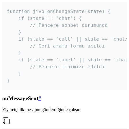
function jivo_onChangeState(state) {

    if (state == 'chat') {

        // Pencere sohbet durumunda

    }

    if (state == 'call' || state == 'chat/c
        // Geri arama formu açıldı

    }

    if (state == 'label' || state == 'chat/
        // Pencere minimize edildi

    }

}
onMessageSent
#
Ziyaretçi ilk mesajını gönderdiğinde çalışır.