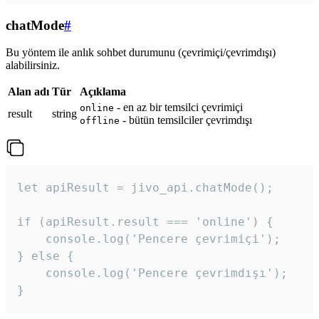
chatMode
#
Bu yöntem ile anlık sohbet durumunu (çevrimiçi/çevrimdışı)
alabilirsiniz.
Alan adı
Tür
Açıklama
- en az bir temsilci çevrimiçi
online
result
string
- bütün temsilciler çevrimdışı
offline
let apiResult = jivo_api.chatMode();

if (apiResult.result === 'online') {

    console.log('Pencere çevrimiçi');

} else {

    console.log('Pencere çevrimdışı');

}