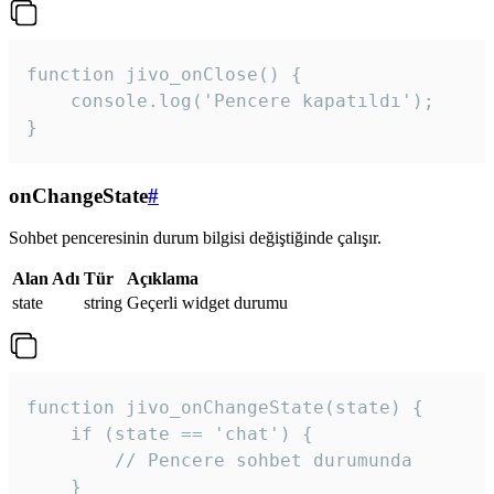
function jivo_onClose() {

    console.log('Pencere kapatıldı');

}
onChangeState
#
Sohbet penceresinin durum bilgisi değiştiğinde çalışır.
Alan Adı
Tür
Açıklama
state
string
Geçerli widget durumu
function jivo_onChangeState(state) {

    if (state == 'chat') {

        // Pencere sohbet durumunda

    }
