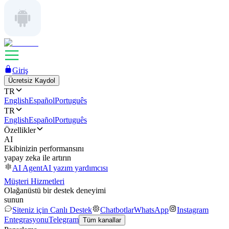
Giriş
Ücretsiz Kaydol
TR
English
Español
Português
TR
English
Español
Português
Özellikler
AI
Ekibinizin performansını
yapay zeka ile artırın
AI Agent
AI yazım yardımcısı
Müşteri Hizmetleri
Olağanüstü bir destek deneyimi
sunun
Siteniz için Canlı Destek
Chatbotlar
WhatsApp
Instagram
Entegrasyonu
Telegram
Tüm kanallar