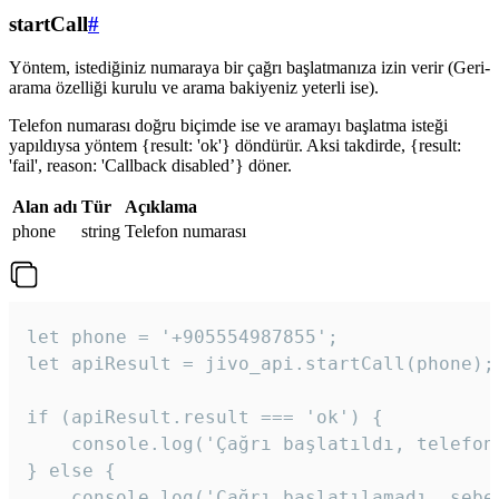
startCall
#
Yöntem, istediğiniz numaraya bir çağrı başlatmanıza izin verir (Geri-
arama özelliği kurulu ve arama bakiyeniz yeterli ise).
Telefon numarası doğru biçimde ise ve aramayı başlatma isteği
yapıldıysa yöntem {result: 'ok'} döndürür. Aksi takdirde, {result:
'fail', reason: 'Callback disabled’} döner.
Alan adı
Tür
Açıklama
phone
string
Telefon numarası
let phone = '+905554987855';

let apiResult = jivo_api.startCall(phone);

if (apiResult.result === 'ok') {

    console.log('Çağrı başlatıldı, telefon 
} else {

    console.log('Çağrı başlatılamadı, sebeb