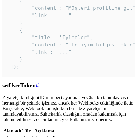
    {

        "content": "Müşteri profiline git",
        "link": "..."

    },

    {

        "title": "Eylemler",

        "content": "İletişim bilgisi ekle",
        "link": "..."

    }

 ]); 
setUserToken
#
Ziyaretçi kimliğini(ID number) ayarlar. JivoChat bu tanımlayıcıyı
herhangi bir şekilde işlemez, ancak her Webhooks etkinliğinde iletir.
Bu şekilde, Webhook’ları işlerken bir site ziyaretçisini
tanımlayabilirsiniz. Sahtekarlık olasılığını ortadan kaldırmak için
tahmin edilmesi zor bir tanımlayıcı kullanmanızı öneririz.
Alan adı
Tür
Açıklama