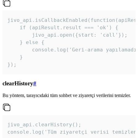
jivo_api.isCallbackEnabled(function(apiResu
    if (apiResult.result === 'ok') {

        jivo_api.open({start: 'call'});

    } else {

        console.log('Geri-arama yapılamadı
    }

}); 
clearHistory
#
Bu yöntem, tarayıcıdaki tüm sohbet ve ziyaretçi verilerini temizler.
jivo_api.clearHistory();

console.log('Tüm ziyaretçi verisi temizlen