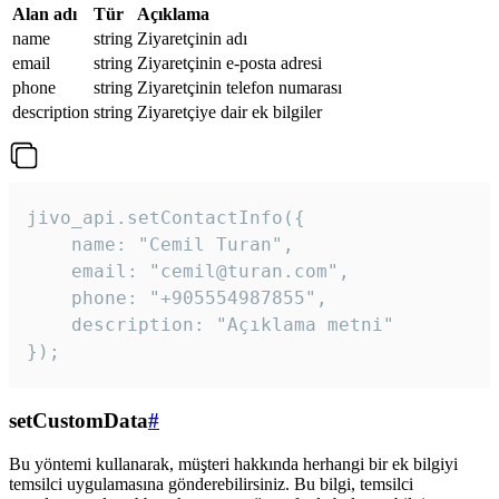
Alan adı
Tür
Açıklama
name
string
Ziyaretçinin adı
email
string
Ziyaretçinin e-posta adresi
phone
string
Ziyaretçinin telefon numarası
description
string
Ziyaretçiye dair ek bilgiler
jivo_api.setContactInfo({

    name: "Cemil Turan",

    email: "cemil@turan.com",

    phone: "+905554987855",

    description: "Açıklama metni"

});
setCustomData
#
Bu yöntemi kullanarak, müşteri hakkında herhangi bir ek bilgiyi
temsilci uygulamasına gönderebilirsiniz. Bu bilgi, temsilci