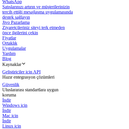
WhatsApp
Satışlarınızı artırın ve müşterilerinizin
tercih ettiği mesajlaşma uygulamasında
destek sağlayın
Jivo Pazarlama
Ziyaretçileriniz siteyi terk etmeden
önce ilgilerini çekin
Fiyatlar
Ortaklık
Uygulamalar
Yardım
Blog
Kaynaklar
Geliştiriciler için API
Hazır entegrasyon çözümleri
Güvenlik
Uluslararası standartlara uygun
koruma
İndir
Windows için
İndir
Mac için
İndir
Linux için