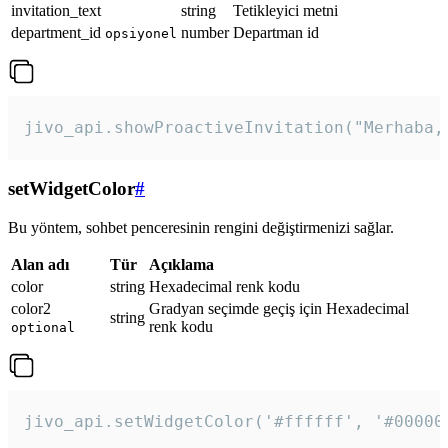
invitation_text
string
Tetikleyici metni
department_id
number
Departman id
opsiyonel
jivo_api.showProactiveInvitation("Merhaba,
setWidgetColor
#
Bu yöntem, sohbet penceresinin rengini değiştirmenizi sağlar.
Alan adı
Tür
Açıklama
color
string
Hexadecimal renk kodu
color2
Gradyan seçimde geçiş için Hexadecimal
string
renk kodu
optional
jivo_api.setWidgetColor('#ffffff', '#00000