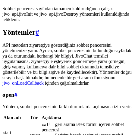
Sohbet penceresi sayfadan tamamen kaldırıldığında çalışır.
jivo_api.jivoInit ve jivo_api.jivoDestroy yöntemleri kullanıldığında
tetiklenir.
Yöntemler
#
API metotları ziyaretçiye gösterdiğiniz sohbet penceresini
yönetmenize yarar. Ayrıca, sohbet penceresinin bulunduğu sayfadaki
ya da oturumdaki herhangi bir bilgiyi, JivoChat temsilci
uygulamasına, ziyaretçiyle eşleyerek göndermeye yarar (örneğin,
giriş yapmış kullanıcıya dair bilgi sohbet ekranında temsilciye
gösterilebilir ve bu bilgi arşive de kaydedilecektir). Yöntemler doğru
sırayla başlatılmalıdır, bu nedenle bir geri arama fonksiyonu
jivo_onLoadCallback
içinden çağrılmalıdırlar.
open
#
Yöntem, sohbet penceresinin farklı durumlarda açılmasına izin verir.
Alan adı
Tür
Açıklama
- geri arama istek formu içeren sohbet
call
penceresi
start