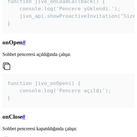
function jivo_onLoadCallback() {

    console.log('Pencere yüklendi.');

    jivo_api.showProactiveInvitation("Size
}
onOpen
#
Sohbet penceresi açıldığında çalışır.
function jivo_onOpen() {

    console.log('Pencere açıldı');

}
onClose
#
Sohbet penceresi kapatıldığında çalışır.