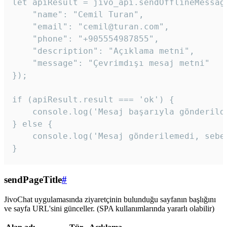
let apiResult = jivo_api.sendOfflineMessage
    "name": "Cemil Turan",

    "email": "cemil@turan.com",

    "phone": "+905554987855",

    "description": "Açıklama metni",

    "message": "Çevrimdışı mesaj metni"

});

if (apiResult.result === 'ok') {

    console.log('Mesaj başarıyla gönderildi
} else {

    console.log('Mesaj gönderilemedi, sebeb
}
sendPageTitle
#
JivoChat uygulamasında ziyaretçinin bulunduğu sayfanın başlığını
ve sayfa URL'sini günceller. (SPA kullanımlarında yararlı olabilir)