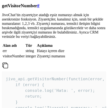
getVisitorNumber
#
JivoChat’tin ziyaretçiye atadığı eşsiz numarayı almak için
asenkronize fonksiyon. Ziyaretçiler, kanalınız için, sıralı bir şekilde
numaralanır: 1,2,3 vb. Ziyaretçi numarası, temsilci iletişim bilgisi
bırakmadığında, temsilci uygulamasında gözükecektir ve daha sonra
arşivde ilgili ziyaretçiyi numarası ile bulabilirsiniz. Ayrıca CRM
verinizle bu veriyi bağlayabilirsiniz.
Alan adı
Tür
Açıklama
err
string
Hatayı içeren dize
visitorNumber
integer
Ziyaretçi numarası
jivo_api.getVisitorNumber(function(error, v
    if (error) {

        console.log('Hata: ', error);

        return;

    }  

    console.log('Ziyaretçi numarası: ', vis