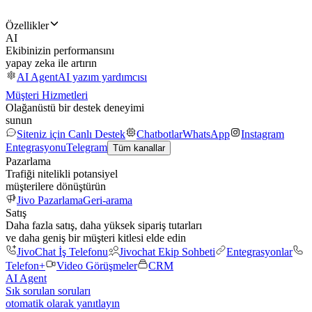
Özellikler
AI
Ekibinizin performansını
yapay zeka ile artırın
AI Agent
AI yazım yardımcısı
Müşteri Hizmetleri
Olağanüstü bir destek deneyimi
sunun
Siteniz için Canlı Destek
Chatbotlar
WhatsApp
Instagram
Entegrasyonu
Telegram
Tüm kanallar
Pazarlama
Trafiği nitelikli potansiyel
müşterilere dönüştürün
Jivo Pazarlama
Geri-arama
Satış
Daha fazla satış, daha yüksek sipariş tutarları
ve daha geniş bir müşteri kitlesi elde edin
JivoChat İş Telefonu
Jivochat Ekip Sohbeti
Entegrasyonlar
Telefon+
Video Görüşmeler
CRM
AI Agent
Sık sorulan soruları
otomatik olarak yanıtlayın