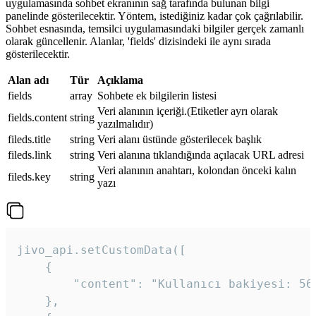
uygulamasında sohbet ekranının sağ tarafında bulunan bilgi
panelinde gösterilecektir. Yöntem, istediğiniz kadar çok çağrılabilir.
Sohbet esnasında, temsilci uygulamasındaki bilgiler gerçek zamanlı
olarak güncellenir. Alanlar, 'fields' dizisindeki ile aynı sırada
gösterilecektir.
Alan adı
Tür
Açıklama
fields
array
Sohbete ek bilgilerin listesi
Veri alanının içeriği.(Etiketler ayrı olarak
fields.content
string
yazılmalıdır)
fileds.title
string
Veri alanı üstünde gösterilecek başlık
fileds.link
string
Veri alanına tıklandığında açılacak URL adresi
Veri alanının anahtarı, kolondan önceki kalın
fileds.key
string
yazı
jivo_api.setCustomData([

    {

        "content": "Kullanıcı bakiyesi: 56T
    },
