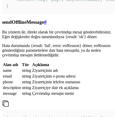
}
sendOfflineMessage
#
Bu yöntem ile, direkt olarak bir çevrimdışı mesaj gönderebilirsiniz.
Eğer değişkenler doğru tanımlandıysa {result: 'ok'} döner.
Hata durumunda {result: 'fail', error: errReason} döner, errReason
gönderdiğiniz parametrelere dair hata mesajıdır, ya da neden
çevrimdışı mesajın iletilemediğidir.
Alan adı
Tür
Açıklama
name
string
Ziyaretçinin adı
email
string
Ziyaretçinin e-posta adresi
phone
string
Ziyaretçinin telefon numarası
description
string
Ziyaretçiye dair ek açıklama
message
string
Çevrimdışı mesajın metni