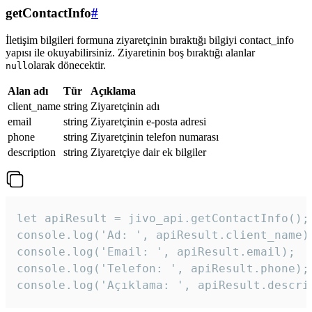
getContactInfo
#
İletişim bilgileri formuna ziyaretçinin bıraktığı bilgiyi contact_info
yapısı ile okuyabilirsiniz. Ziyaretinin boş bıraktığı alanlar
olarak dönecektir.
null
Alan adı
Tür
Açıklama
client_name
string
Ziyaretçinin adı
email
string
Ziyaretçinin e-posta adresi
phone
string
Ziyaretçinin telefon numarası
description
string
Ziyaretçiye dair ek bilgiler
let apiResult = jivo_api.getContactInfo();

console.log('Ad: ', apiResult.client_name);
console.log('Email: ', apiResult.email);

console.log('Telefon: ', apiResult.phone);

console.log('Açıklama: ', apiResult.descri