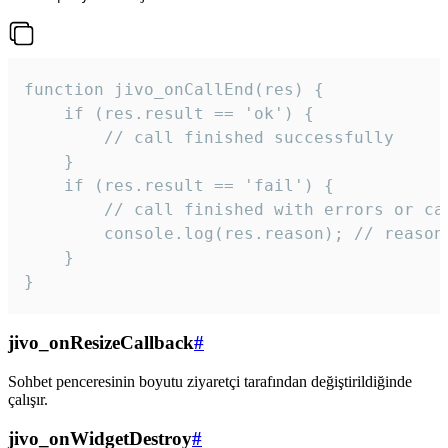
function jivo_onCallEnd(res) {

    if (res.result == 'ok') {

        // call finished successfully

    }

    if (res.result == 'fail') {

        // call finished with errors or can
        console.log(res.reason); // reason 
    }

} 
jivo_onResizeCallback
#
Sohbet penceresinin boyutu ziyaretçi tarafından değiştirildiğinde
çalışır.
jivo_onWidgetDestroy
#