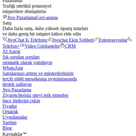
Pazarlama
Trafiği nitelikli potansiyel
müşterilere dönüştürün
Jivo Pazarlama
Geri-arama
Satış
Daha fazla satış, daha yüksek sipariş tutarları
ve daha geniş bir müşteri kitlesi elde edin
JivoChat İş Telefonu
Jivochat Ekip Sohbeti
Entegrasyonlar
Telefon+
Video Görüşmeler
CRM
AI Agent
Sık sorulan soruları
otomatik olarak yanıtlayın
WhatsApp
Satışlarınızı artırın ve müşterilerinizin
tercih ettiği mesajlaşma uygulamasında
destek sağlayın
Jivo Pazarlama
Ziyaretçileriniz siteyi terk etmeden
önce ilgilerini çekin
Fiyatlar
Ortaklık
Uygulamalar
Yardım
Blog
Kaynaklar