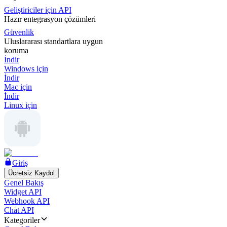
Geliştiriciler için API
Hazır entegrasyon çözümleri
Güvenlik
Uluslararası standartlara uygun
koruma
İndir
Windows için
İndir
Mac için
İndir
Linux için
Giriş
Ücretsiz Kaydol
Genel Bakış
Widget API
Webhook API
Chat API
Kategoriler