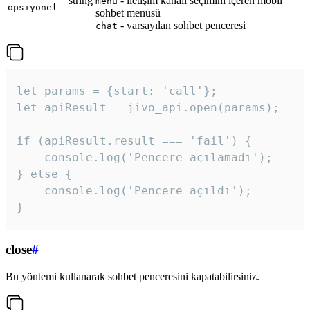
string
- iletişim kanalı seçimini içeren mobil
menu
opsiyonel
sohbet menüsü
- varsayılan sohbet penceresi
chat
let params = {start: 'call'};

let apiResult = jivo_api.open(params);

if (apiResult.result === 'fail') {

    console.log('Pencere açılamadı');

} else {

    console.log('Pencere açıldı');

}
close
#
Bu yöntemi kullanarak sohbet penceresini kapatabilirsiniz.