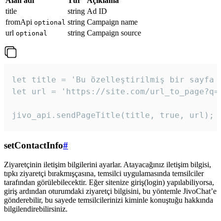
Alan adı
Tür
Açıklama
title
string
Ad ID
fromApi
string
Campaign name
optional
url
string
Campaign source
optional
let title = 'Bu özelleştirilmiş bir sayfa b
let url = 'https://site.com/url_to_page?q=p
jivo_api.sendPageTitle(title, true, url);
setContactInfo
#
Ziyaretçinin iletişim bilgilerini ayarlar. Atayacağınız iletişim bilgisi,
tıpkı ziyaretçi bırakmışçasına, temsilci uygulamasında temsilciler
tarafından görülebilecektir. Eğer sitenize giriş(login) yapılabiliyorsa,
giriş ardından oturumdaki ziyaretçi bilgisini, bu yöntemle JivoChat’e
gönderebilir, bu sayede temsilcilerinizi kiminle konuştuğu hakkında
bilgilendirebilirsiniz.