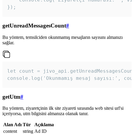
});
getUnreadMessagesCount
#
Bu yöntem, temsilciden okunmamış mesajların sayısını almanızı
sağlar.
let count = jivo_api.getUnreadMessagesCount
console.log('Okunmamış mesaj sayısı:', cou
getUtm
#
Bu yöntem, ziyaretçinin ilk site ziyareti sırasında web sitesi url'si
içeriyorsa, utm bilgisini almanıza olanak tanır.
Alan Adı
Tür
Açıklama
content
string
Ad ID