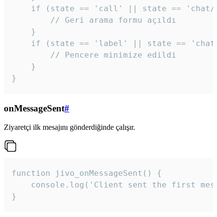
    if (state == 'call' || state == 'chat/c
        // Geri arama formu açıldı

    }

    if (state == 'label' || state == 'chat/
        // Pencere minimize edildi

    }

}
onMessageSent
#
Ziyaretçi ilk mesajını gönderdiğinde çalışır.
function jivo_onMessageSent() {

    console.log('Client sent the first mess
}