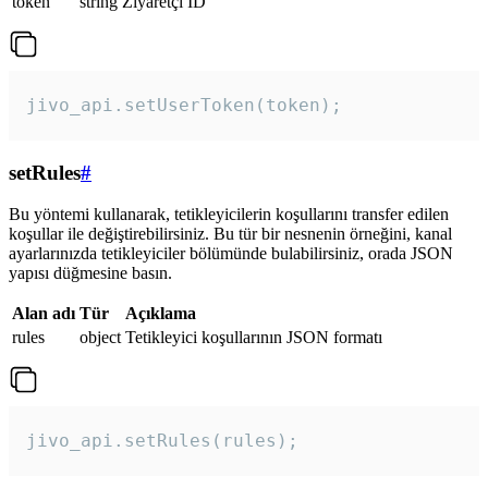
token
string
Ziyaretçi ID
jivo_api.setUserToken(token);
setRules
#
Bu yöntemi kullanarak, tetikleyicilerin koşullarını transfer edilen
koşullar ile değiştirebilirsiniz. Bu tür bir nesnenin örneğini, kanal
ayarlarınızda tetikleyiciler bölümünde bulabilirsiniz, orada JSON
yapısı düğmesine basın.
Alan adı
Tür
Açıklama
rules
object
Tetikleyici koşullarının JSON formatı
jivo_api.setRules(rules); 