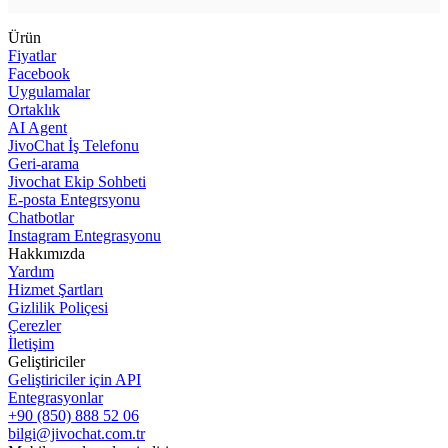
Ürün
Fiyatlar
Facebook
Uygulamalar
Ortaklık
AI Agent
JivoChat İş Telefonu
Geri-arama
Jivochat Ekip Sohbeti
E-posta Entegrsyonu
Chatbotlar
Instagram Entegrasyonu
Hakkımızda
Yardım
Hizmet Şartları
Gizlilik Poliçesi
Çerezler
İletişim
Geliştiriciler
Geliştiriciler için API
Entegrasyonlar
+90 (850) 888 52 06
bilgi@jivochat.com.tr