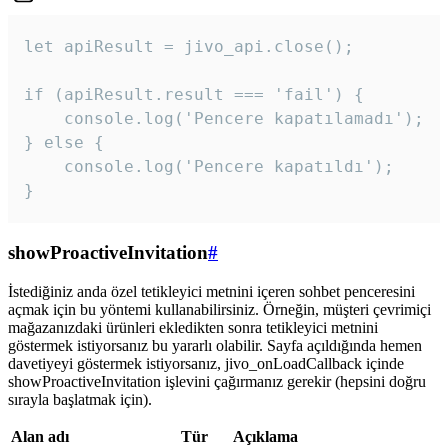
let apiResult = jivo_api.close();

if (apiResult.result === 'fail') {

    console.log('Pencere kapatılamadı');

} else {

    console.log('Pencere kapatıldı');

}
showProactiveInvitation
#
İstediğiniz anda özel tetikleyici metnini içeren sohbet penceresini
açmak için bu yöntemi kullanabilirsiniz. Örneğin, müşteri çevrimiçi
mağazanızdaki ürünleri ekledikten sonra tetikleyici metnini
göstermek istiyorsanız bu yararlı olabilir. Sayfa açıldığında hemen
davetiyeyi göstermek istiyorsanız, jivo_onLoadCallback içinde
showProactiveInvitation işlevini çağırmanız gerekir (hepsini doğru
sırayla başlatmak için).
Alan adı
Tür
Açıklama