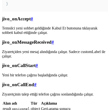
}
jivo_onAccept
#
Temsilci yeni sohbet geldiğinde Kabul Et butonuna tıklayarak
sohbeti kabul ettiğinde çalışır.
jivo_onMessageReceived
#
Ziyaretçiden yeni mesaj alındığında çalışır. Sadece customLabel ile
çalışır.
jivo_onCallStart
#
Yeni bir telefon çağrısı başladığında çalışır.
jivo_onCallEnd
#
Ziyaretçinin talep ettiği telefon çağrısı sonlandığında çalışır.
Alan adı
Tür
Açıklama
result
object
Geri-arama sonucu
opsiyonel