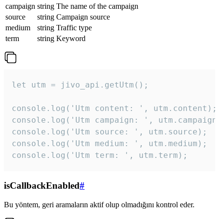
campaign
string
The name of the campaign
source
string
Campaign source
medium
string
Traffic type
term
string
Keyword
let utm = jivo_api.getUtm();

console.log('Utm content: ', utm.content);

console.log('Utm campaign: ', utm.campaign)
console.log('Utm source: ', utm.source);

console.log('Utm medium: ', utm.medium);

console.log('Utm term: ', utm.term);
isCallbackEnabled
#
Bu yöntem, geri aramaların aktif olup olmadığını kontrol eder.