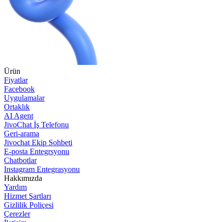
Ürün
Fiyatlar
Facebook
Uygulamalar
Ortaklık
AI Agent
JivoChat İş Telefonu
Geri-arama
Jivochat Ekip Sohbeti
E-posta Entegrsyonu
Chatbotlar
Instagram Entegrasyonu
Hakkımızda
Yardım
Hizmet Şartları
Gizlilik Poliçesi
Çerezler