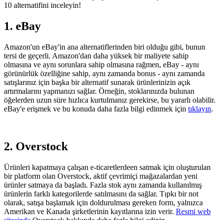
10 alternatifini inceleyin!
1. eBay
Amazon'un eBay'in ana alternatiflerinden biri olduğu gibi, bunun
tersi de geçerli. Amazon'dan daha yüksek bir maliyete sahip
olmasına ve aynı sorunlara sahip olmasına rağmen, eBay - aynı
görünürlük özelliğine sahip, aynı zamanda bonus - aynı zamanda
satışlarınız için başka bir alternatif sunarak ürünlerinizin açık
artırmalarını yapmanızı sağlar. Örneğin, stoklarınızda bulunan
öğelerden uzun süre hızlıca kurtulmanız gerekirse, bu yararlı olabilir.
eBay'e erişmek ve bu konuda daha fazla bilgi edinmek için
tıklayın
.
2. Overstock
Ürünleri kapatmaya çalışan e-ticaretlerdeen satmak için oluşturulan
bir platform olan Overstock, aktif çevrimiçi mağazalardan yeni
ürünler satmaya da başladı. Fazla stok aynı zamanda kullanılmış
ürünlerin farklı kategorilerde satılmasını da sağlar. Tıpkı bir not
olarak, satışa başlamak için doldurulması gereken form, yalnızca
Amerikan ve Kanada şirketlerinin kayıtlarına izin verir.
Resmi web