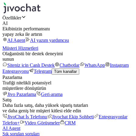
Özellikler
AI
Ekibinizin performansını
yapay zeka ile artırın
AI Agent
AI yazım yardımcısı
Müşteri Hizmetleri
Olağanüstü bir destek deneyimi
sunun
Siteniz için Canlı Destek
Chatbotlar
WhatsApp
Instagram
Entegrasyonu
Telegram
Tüm kanallar
Pazarlama
Trafiği nitelikli potansiyel
müşterilere dönüştürün
Jivo Pazarlama
Geri-arama
Satış
Daha fazla satış, daha yüksek sipariş tutarları
ve daha geniş bir müşteri kitlesi elde edin
JivoChat İş Telefonu
Jivochat Ekip Sohbeti
Entegrasyonlar
Telefon+
Video Görüşmeler
CRM
AI Agent
Sık sorulan soruları