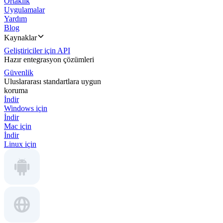
Ortaklık
Uygulamalar
Yardım
Blog
Kaynaklar
Geliştiriciler için API
Hazır entegrasyon çözümleri
Güvenlik
Uluslararası standartlara uygun
koruma
İndir
Windows için
İndir
Mac için
İndir
Linux için