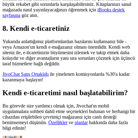
büyük rekabet gibi sorunlarla karşılaşabilirsiniz. Kitaplarınızı sanal
mağazada nasıl yayınlayacağınızı öğrenmek için
iBooks destek
sayfasına
göz atın.
8. Kendi e-ticaretiniz
Yukarıda anlattığımız platformlardan bazılarını kullansanız bile -
veya Amazon'un kendi e-mağazanız olması önemlidir. Kendi web
siteniz ile, e-ticaretinizin büyümesini izlemek ve takip etmek daha
kolaydır ve diğer avantajların yanı sıra sorunları çözmek için üçüncü
taraf hizmetlere bağlı değildir.
JivoChat Satış Ortaklığı
ile yinelenen komisyonlarda %30'a kadar
kazanmaya başlayın!
Kendi e-ticaretimi nasıl başlatabilirim?
Bu görevde size yardımcı olmak için, Jivochat'ın mobil
uygulamalara sohbeti dahil etme seçenekleri bulunan ve herhangi bir
cihazdan erişilebilen çevrimiçi mağazanız için canlı desteği
benimsemeyi düşünün.
Özellikler
ve
planlar
hakkında daha fazla
bilgi edinin!