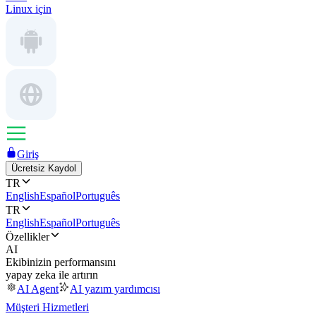
Linux için
Giriş
Ücretsiz Kaydol
TR
English
Español
Português
TR
English
Español
Português
Özellikler
AI
Ekibinizin performansını
yapay zeka ile artırın
AI Agent
AI yazım yardımcısı
Müşteri Hizmetleri