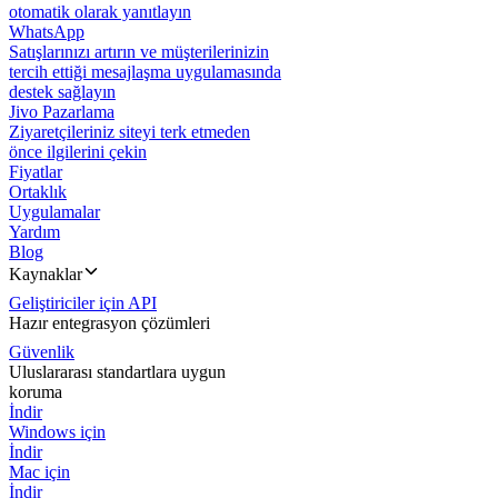
otomatik olarak yanıtlayın
WhatsApp
Satışlarınızı artırın ve müşterilerinizin
tercih ettiği mesajlaşma uygulamasında
destek sağlayın
Jivo Pazarlama
Ziyaretçileriniz siteyi terk etmeden
önce ilgilerini çekin
Fiyatlar
Ortaklık
Uygulamalar
Yardım
Blog
Kaynaklar
Geliştiriciler için API
Hazır entegrasyon çözümleri
Güvenlik
Uluslararası standartlara uygun
koruma
İndir
Windows için
İndir
Mac için
İndir