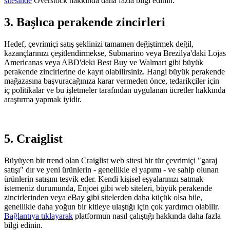
sitesinde
Overstock hakkında daha fazla bilgi edinin.
3. Başlıca perakende zincirleri
Hedef, çevrimiçi satış şeklinizi tamamen değiştirmek değil,
kazançlarınızı çeşitlendirmekse, Submarino veya Brezilya'daki Lojas
Americanas veya ABD'deki Best Buy ve Walmart gibi büyük
perakende zincirlerine de kayıt olabilirsiniz. Hangi büyük perakende
mağazasına başvuracağınıza karar vermeden önce, tedarikçiler için
iç politikalar ve bu işletmeler tarafından uygulanan ücretler hakkında
araştırma yapmak iyidir.
5. Craiglist
Büyüyen bir trend olan Craiglist web sitesi bir tür çevrimiçi "garaj
satışı" dır ve yeni ürünlerin - genellikle el yapımı - ve sahip olunan
ürünlerin satışını teşvik eder. Kendi kişisel eşyalarınızı satmak
istemeniz durumunda, Enjoei gibi web siteleri, büyük perakende
zincirlerinden veya eBay gibi sitelerden daha küçük olsa bile,
genellikle daha yoğun bir kitleye ulaştığı için çok yardımcı olabilir.
Bağlantıya tıklayarak
platformun nasıl çalıştığı hakkında daha fazla
bilgi edinin.