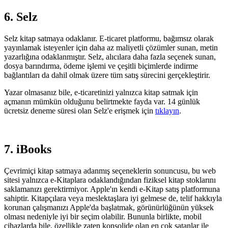
6. Selz
Selz kitap satmaya odaklanır. E-ticaret platformu, bağımsız olarak
yayınlamak isteyenler için daha az maliyetli çözümler sunan, metin
yazarlığına odaklanmıştır. Selz, alıcılara daha fazla seçenek sunan,
dosya barındırma, ödeme işlemi ve çeşitli biçimlerde indirme
bağlantıları da dahil olmak üzere tüm satış sürecini gerçekleştirir.
Yazar olmasanız bile, e-ticaretinizi yalnızca kitap satmak için
açmanın mümkün olduğunu belirtmekte fayda var. 14 günlük
ücretsiz deneme süresi olan Selz'e erişmek için
tıklayın
.
7. iBooks
Çevrimiçi kitap satmaya adanmış seçeneklerin sonuncusu, bu web
sitesi yalnızca e-Kitaplara odaklandığından fiziksel kitap stoklarını
saklamanızı gerektirmiyor. Apple'ın kendi e-Kitap satış platformuna
sahiptir. Kitapçılara veya meslektaşlara iyi gelmese de, telif hakkıyla
korunan çalışmanızı Apple'da başlatmak, görünürlüğünün yüksek
olması nedeniyle iyi bir seçim olabilir. Bununla birlikte, mobil
cihazlarda bile, özellikle zaten konsolide olan en çok satanlar ile