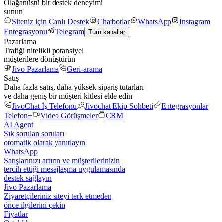
Olağanüstü bir destek deneyimi
sunun
Siteniz için Canlı Destek
Chatbotlar
WhatsApp
Instagram
Entegrasyonu
Telegram
Tüm kanallar
Pazarlama
Trafiği nitelikli potansiyel
müşterilere dönüştürün
Jivo Pazarlama
Geri-arama
Satış
Daha fazla satış, daha yüksek sipariş tutarları
ve daha geniş bir müşteri kitlesi elde edin
JivoChat İş Telefonu
Jivochat Ekip Sohbeti
Entegrasyonlar
Telefon+
Video Görüşmeler
CRM
AI Agent
Sık sorulan soruları
otomatik olarak yanıtlayın
WhatsApp
Satışlarınızı artırın ve müşterilerinizin
tercih ettiği mesajlaşma uygulamasında
destek sağlayın
Jivo Pazarlama
Ziyaretçileriniz siteyi terk etmeden
önce ilgilerini çekin
Fiyatlar