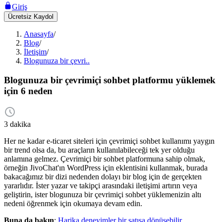
Giriş
Ücretsiz Kaydol
Anasayfa
/
Blog
/
İletişim
/
Blogunuza bir çevri..
Blogunuza bir çevrimiçi sohbet platformu yüklemek
için 6 neden
3 dakika
Her ne kadar e-ticaret siteleri için çevrimiçi sohbet kullanımı yaygın
bir trend olsa da, bu araçların kullanılabileceği tek yer olduğu
anlamına gelmez. Çevrimiçi bir sohbet platformuna sahip olmak,
örneğin JivoChat'ın WordPress için eklentisini kullanmak, burada
bakacağımız bir dizi nedenden dolayı bir blog için de gerçekten
yararlıdır. İster yazar ve takipçi arasındaki iletişimi artırın veya
geliştirin, ister blogunuza bir çevrimiçi sohbet yüklemenizin altı
nedeni öğrenmek için okumaya devam edin.
Buna da bakın
:
Harika deneyimler bir satışa dönüşebilir