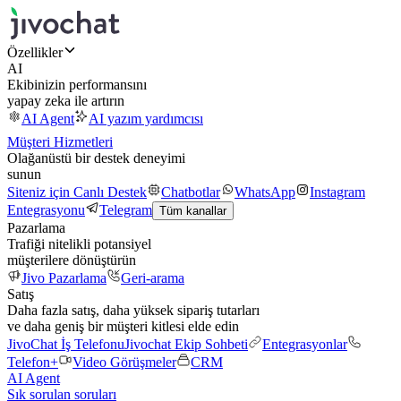
Özellikler
AI
Ekibinizin performansını
yapay zeka ile artırın
AI Agent
AI yazım yardımcısı
Müşteri Hizmetleri
Olağanüstü bir destek deneyimi
sunun
Siteniz için Canlı Destek
Chatbotlar
WhatsApp
Instagram
Entegrasyonu
Telegram
Tüm kanallar
Pazarlama
Trafiği nitelikli potansiyel
müşterilere dönüştürün
Jivo Pazarlama
Geri-arama
Satış
Daha fazla satış, daha yüksek sipariş tutarları
ve daha geniş bir müşteri kitlesi elde edin
JivoChat İş Telefonu
Jivochat Ekip Sohbeti
Entegrasyonlar
Telefon+
Video Görüşmeler
CRM
AI Agent
Sık sorulan soruları