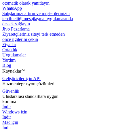
otomatik olarak yanıtlayın
WhatsApp
Satışlarınızı artırın ve müşterilerinizin
tercih ettiği mesajlaşma uygulamasında
destek sağlayın
Jivo Pazarlama
Ziyaretçileriniz siteyi terk etmeden
önce ilgilerini çekin
Fiyatlar
Ortaklık
Uygulamalar
Yardım
Blog
Kaynaklar
Geliştiriciler için API
Hazır entegrasyon çözümleri
Güvenlik
Uluslararası standartlara uygun
koruma
İndir
Windows için
İndir
Mac için
İndir