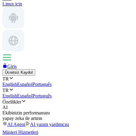
Linux için
Giriş
Ücretsiz Kaydol
TR
English
Español
Português
TR
English
Español
Português
Özellikler
AI
Ekibinizin performansını
yapay zeka ile artırın
AI Agent
AI yazım yardımcısı
Müşteri Hizmetleri