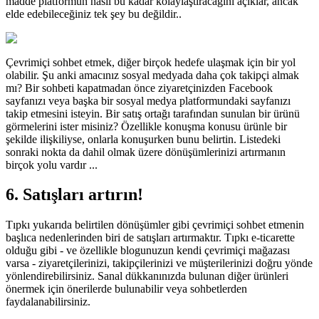
madde platformun nasıl bu kadar kolaylaştıracağını açıklar, ancak
elde edebileceğiniz tek şey bu değildir..
Çevrimiçi sohbet etmek, diğer birçok hedefe ulaşmak için bir yol
olabilir. Şu anki amacınız sosyal medyada daha çok takipçi almak
mı? Bir sohbeti kapatmadan önce ziyaretçinizden Facebook
sayfanızı veya başka bir sosyal medya platformundaki sayfanızı
takip etmesini isteyin. Bir satış ortağı tarafından sunulan bir ürünü
görmelerini ister misiniz? Özellikle konuşma konusu ürünle bir
şekilde ilişkiliyse, onlarla konuşurken bunu belirtin. Listedeki
sonraki nokta da dahil olmak üzere dönüşümlerinizi artırmanın
birçok yolu vardır ...
6. Satışları artırın!
Tıpkı yukarıda belirtilen dönüşümler gibi çevrimiçi sohbet etmenin
başlıca nedenlerinden biri de satışları artırmaktır. Tıpkı e-ticarette
olduğu gibi - ve özellikle blogunuzun kendi çevrimiçi mağazası
varsa - ziyaretçilerinizi, takipçilerinizi ve müşterilerinizi doğru yönde
yönlendirebilirsiniz. Sanal dükkanınızda bulunan diğer ürünleri
önermek için önerilerde bulunabilir veya sohbetlerden
faydalanabilirsiniz.