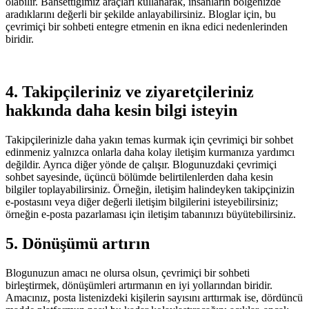
olabilir. Bahsettiğimiz araçları kullanarak, insanların bölgenizde
aradıklarını değerli bir şekilde anlayabilirsiniz. Bloglar için, bu
çevrimiçi bir sohbeti entegre etmenin en ikna edici nedenlerinden
biridir.
4. Takipçileriniz ve ziyaretçileriniz
hakkında daha kesin bilgi isteyin
Takipçilerinizle daha yakın temas kurmak için çevrimiçi bir sohbet
edinmeniz yalnızca onlarla daha kolay iletişim kurmanıza yardımcı
değildir. Ayrıca diğer yönde de çalışır. Blogunuzdaki çevrimiçi
sohbet sayesinde, üçüncü bölümde belirtilenlerden daha kesin
bilgiler toplayabilirsiniz. Örneğin, iletişim halindeyken takipçinizin
e-postasını veya diğer değerli iletişim bilgilerini isteyebilirsiniz;
örneğin e-posta pazarlaması için iletişim tabanınızı büyütebilirsiniz.
5. Dönüşümü artırın
Blogunuzun amacı ne olursa olsun, çevrimiçi bir sohbeti
birleştirmek, dönüşümleri artırmanın en iyi yollarından biridir.
Amacınız, posta listenizdeki kişilerin sayısını arttırmak ise, dördüncü