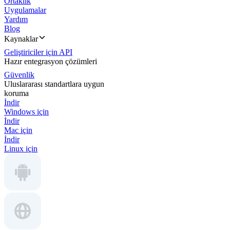
Ortaklık
Uygulamalar
Yardım
Blog
Kaynaklar
Geliştiriciler için API
Hazır entegrasyon çözümleri
Güvenlik
Uluslararası standartlara uygun
koruma
İndir
Windows için
İndir
Mac için
İndir
Linux için