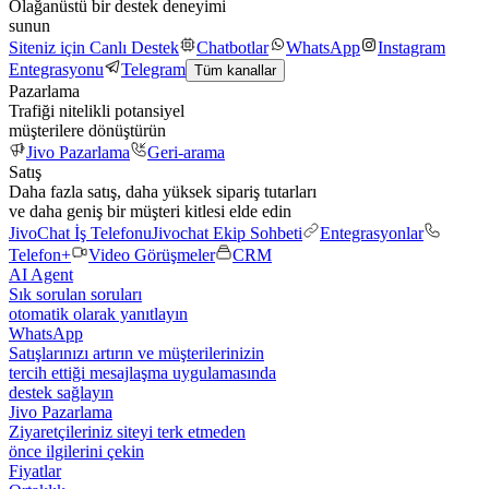
Olağanüstü bir destek deneyimi
sunun
Siteniz için Canlı Destek
Chatbotlar
WhatsApp
Instagram
Entegrasyonu
Telegram
Tüm kanallar
Pazarlama
Trafiği nitelikli potansiyel
müşterilere dönüştürün
Jivo Pazarlama
Geri-arama
Satış
Daha fazla satış, daha yüksek sipariş tutarları
ve daha geniş bir müşteri kitlesi elde edin
JivoChat İş Telefonu
Jivochat Ekip Sohbeti
Entegrasyonlar
Telefon+
Video Görüşmeler
CRM
AI Agent
Sık sorulan soruları
otomatik olarak yanıtlayın
WhatsApp
Satışlarınızı artırın ve müşterilerinizin
tercih ettiği mesajlaşma uygulamasında
destek sağlayın
Jivo Pazarlama
Ziyaretçileriniz siteyi terk etmeden
önce ilgilerini çekin
Fiyatlar