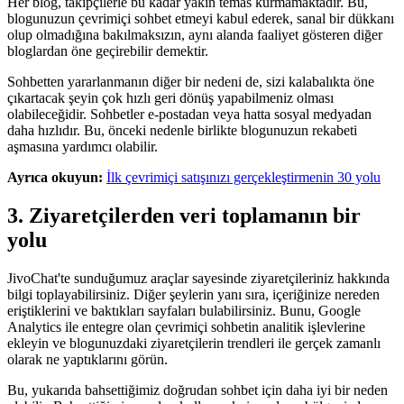
Her blog, takipçilerle bu kadar yakın temas kurmamaktadır. Bu,
blogunuzun çevrimiçi sohbet etmeyi kabul ederek, sanal bir dükkanı
olup olmadığına bakılmaksızın, aynı alanda faaliyet gösteren diğer
bloglardan öne geçirebilir demektir.
Sohbetten yararlanmanın diğer bir nedeni de, sizi kalabalıkta öne
çıkartacak şeyin çok hızlı geri dönüş yapabilmeniz olması
olabileceğidir. Sohbetler e-postadan veya hatta sosyal medyadan
daha hızlıdır. Bu, önceki nedenle birlikte blogunuzun rekabeti
aşmasına yardımcı olabilir.
Ayrıca okuyun:
İlk çevrimiçi satışınızı gerçekleştirmenin 30 yolu
3. Ziyaretçilerden veri toplamanın bir
yolu
JivoChat'te sunduğumuz araçlar sayesinde ziyaretçileriniz hakkında
bilgi toplayabilirsiniz. Diğer şeylerin yanı sıra, içeriğinize nereden
eriştiklerini ve baktıkları sayfaları bulabilirsiniz. Bunu, Google
Analytics ile entegre olan çevrimiçi sohbetin analitik işlevlerine
ekleyin ve blogunuzdaki ziyaretçilerin trendleri ile gerçek zamanlı
olarak ne yaptıklarını görün.
Bu, yukarıda bahsettiğimiz doğrudan sohbet için daha iyi bir neden