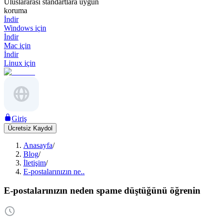
Uluslararası standartlara uygun
koruma
İndir
Windows için
İndir
Mac için
İndir
Linux için
Giriş
Ücretsiz Kaydol
Anasayfa
/
Blog
/
İletişim
/
E-postalarınızın ne..
E-postalarınızın neden spame düştüğünü öğrenin