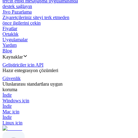
tercih ettiği mesajlaşma uygulamasında
destek sağlayın
Jivo Pazarlama
Ziyaretçileriniz siteyi terk etmeden
önce ilgilerini çekin
Fiyatlar
Ortaklık
Uygulamalar
Yardım
Blog
Kaynaklar
Geliştiriciler için API
Hazır entegrasyon çözümleri
Güvenlik
Uluslararası standartlara uygun
koruma
İndir
Windows için
İndir
Mac için
İndir
Linux için