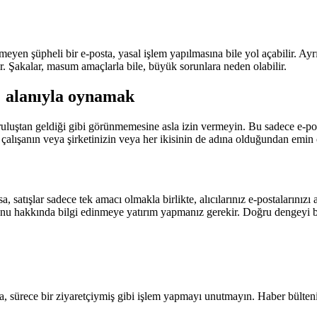
eyen şüpheli bir e-posta, yasal işlem yapılmasına bile yol açabilir. Ayrı
 Şakalar, masum amaçlarla bile, büyük sorunlara neden olabilir.
" alanıyla oynamak
uruluştan geldiği gibi görünmemesine asla izin vermeyin. Bu sadece e-p
r çalışanın veya şirketinizin veya her ikisinin de adına olduğundan emin 
satışlar sadece tek amacı olmakla birlikte, alıcılarınız e-postalarınız
r konu hakkında bilgi edinmeye yatırım yapmanız gerekir. Doğru dengeyi 
, sürece bir ziyaretçiymiş gibi işlem yapmayı unutmayın. Haber bülteni