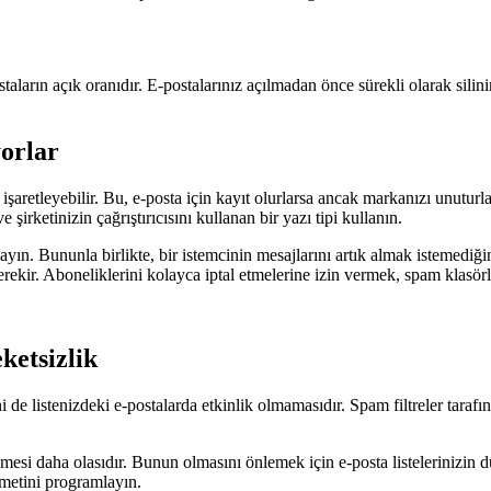
staların açık oranıdır. E-postalarınız açılmadan önce sürekli olarak silini
yorlar
k işaretleyebilir. Bu, e-posta için kayıt olurlarsa ancak markanızı unutu
irketinizin çağrıştırıcısını kullanan bir yazı tipi kullanın.
mayın. Bununla birlikte, bir istemcinin mesajlarını artık almak istemedi
rekir. Aboneliklerini kolayca iptal etmelerine izin vermek, spam klasörl
ketsizlik
de listenizdeki e-postalarda etkinlik olmamasıdır. Spam filtreler tarafı
mesi daha olasıdır. Bunun olmasını önlemek için e-posta listelerinizin d
zmetini programlayın.