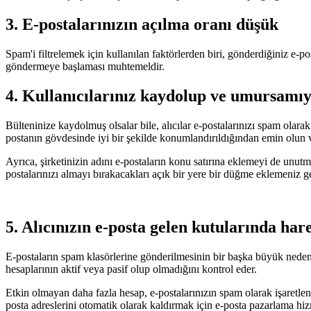
3. E-postalarınızın açılma oranı düşük
Spam'i filtrelemek için kullanılan faktörlerden biri, gönderdiğiniz e-po
göndermeye başlaması muhtemeldir.
4. Kullanıcılarınız kaydolup ve umursamı
Bülteninize kaydolmuş olsalar bile, alıcılar e-postalarınızı spam olara
postanın gövdesinde iyi bir şekilde konumlandırıldığından emin olun ve ş
Ayrıca, şirketinizin adını e-postaların konu satırına eklemeyi de unut
postalarınızı almayı bırakacakları açık bir yere bir düğme eklemeniz ge
5. Alıcınızın e-posta gelen kutularında hare
E-postaların spam klasörlerine gönderilmesinin bir başka büyük nedeni 
hesaplarının aktif veya pasif olup olmadığını kontrol eder.
Etkin olmayan daha fazla hesap, e-postalarınızın spam olarak işaretlen
posta adreslerini otomatik olarak kaldırmak için e-posta pazarlama hi