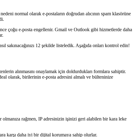
un nedeni normal olarak e-postaların doğrudan alıcının spam klasörüne
di.
n önce çoğu e-posta engellenir. Gmail ve Outlook gibi hizmetlerde daha
r.
sıl sakınacağınızı 12 şekilde listeledik. Aşağıda onları kontrol edin!
tenlerin alınmasını onaylamak için doldurdukları formlara sahiptir.
İdeal olarak, birilerinin e-posta adresini almalı ve bülteninize
r olmanıza rağmen, IP adresinizin işinizi geri alabilen bir kara leke
 karşı daha iyi bir dijital korumaya sahip olurlar.