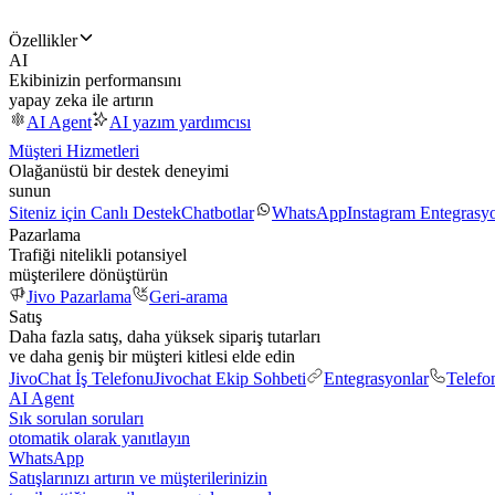
Özellikler
AI
Ekibinizin performansını
yapay zeka ile artırın
AI Agent
AI yazım yardımcısı
Müşteri Hizmetleri
Olağanüstü bir destek deneyimi
sunun
Siteniz için Canlı Destek
Chatbotlar
WhatsApp
Instagram Entegrasy
Pazarlama
Trafiği nitelikli potansiyel
müşterilere dönüştürün
Jivo Pazarlama
Geri-arama
Satış
Daha fazla satış, daha yüksek sipariş tutarları
ve daha geniş bir müşteri kitlesi elde edin
JivoChat İş Telefonu
Jivochat Ekip Sohbeti
Entegrasyonlar
Telefo
AI Agent
Sık sorulan soruları
otomatik olarak yanıtlayın
WhatsApp
Satışlarınızı artırın ve müşterilerinizin