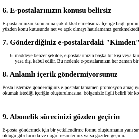
6. E-postalarınızın konusu belirsiz
E-postalarınızın konularına çok dikkat etmelisiniz. İçeriğe bağlı görünm
yüzden konu kutusunda net ve açık olmayı hatırlamanız gerekmektedir.
7. Gönderdiğiniz e-postalardaki "Kimden
maddeye benzer şekilde, e-postalarınızın başka bir kişi veya k
yasa dışı kabul edilir. Bu nedenle e-postalarınızın her zaman bi
8. Anlamlı içerik göndermiyorsunuz
Posta listemize gönderdiğiniz e-postalar tamamen promosyon amaçlıysa, 
okumak istediği içeriğin oluşturulmasına, bölgenizle ilgili belirli bi
9. Abonelik sürecinizi gözden geçirin
E-posta göndermek için bir yetkilendirme formu oluşturmanın yanı sıra
olduğu gibi formda ve doğru resimleriniz varsa gözden geçirin.