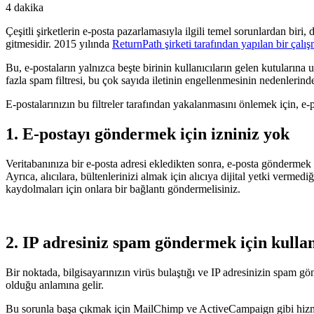
4 dakika
Çeşitli şirketlerin e-posta pazarlamasıyla ilgili temel sorunlardan bi
gitmesidir. 2015 yılında
ReturnPath şirketi tarafından yapılan bir çalı
Bu, e-postaların yalnızca beşte birinin kullanıcıların gelen kutularına
fazla spam filtresi, bu çok sayıda iletinin engellenmesinin nedenlerinden
E-postalarınızın bu filtreler tarafından yakalanmasını önlemek için, e-
1. E-postayı göndermek için izniniz yok
Veritabanınıza bir e-posta adresi ekledikten sonra, e-posta göndermek i
Ayrıca, alıcılara, bültenlerinizi almak için alıcıya dijital yetki vermediğ
kaydolmaları için onlara bir bağlantı göndermelisiniz.
2. IP adresiniz spam göndermek için kullan
Bir noktada, bilgisayarınızın virüs bulaştığı ve IP adresinizin spam gön
olduğu anlamına gelir.
Bu sorunla başa çıkmak için MailChimp ve ActiveCampaign gibi hizmetler