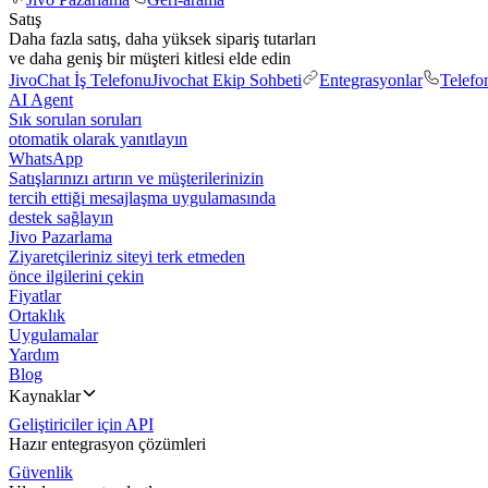
Satış
Daha fazla satış, daha yüksek sipariş tutarları
ve daha geniş bir müşteri kitlesi elde edin
JivoChat İş Telefonu
Jivochat Ekip Sohbeti
Entegrasyonlar
Telefo
AI Agent
Sık sorulan soruları
otomatik olarak yanıtlayın
WhatsApp
Satışlarınızı artırın ve müşterilerinizin
tercih ettiği mesajlaşma uygulamasında
destek sağlayın
Jivo Pazarlama
Ziyaretçileriniz siteyi terk etmeden
önce ilgilerini çekin
Fiyatlar
Ortaklık
Uygulamalar
Yardım
Blog
Kaynaklar
Geliştiriciler için API
Hazır entegrasyon çözümleri
Güvenlik