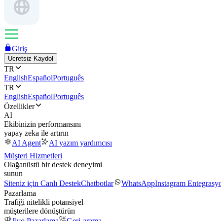
Giriş
Ücretsiz Kaydol
TR
English
Español
Português
TR
English
Español
Português
Özellikler
AI
Ekibinizin performansını
yapay zeka ile artırın
AI Agent
AI yazım yardımcısı
Müşteri Hizmetleri
Olağanüstü bir destek deneyimi
sunun
Siteniz için Canlı Destek
Chatbotlar
WhatsApp
Instagram Entegrasy
Pazarlama
Trafiği nitelikli potansiyel
müşterilere dönüştürün
Jivo Pazarlama
Geri-arama