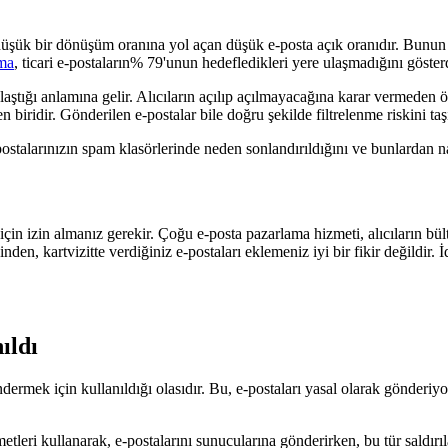
ri, düşük bir dönüşüm oranına yol açan düşük e-posta açık oranıdır. Bun
şma
, ticari e-postaların% 79'unun hedefledikleri yere ulaşmadığını göster
 ulaştığı anlamına gelir. Alıcıların açılıp açılmayacağına karar vermede
 biridir. Gönderilen e-postalar bile doğru şekilde filtrelenme riskini taşı
postalarınızın spam klasörlerinde neden sonlandırıldığını ve bunlardan na
çin izin almanız gerekir. Çoğu e-posta pazarlama hizmeti, alıcıların bül
inden, kartvizitte verdiğiniz e-postaları eklemeniz iyi bir fikir değildir. 
ıldı
dermek için kullanıldığı olasıdır. Bu, e-postaları yasal olarak gönderiyo
i kullanarak, e-postalarını sunucularına gönderirken, bu tür saldırılara