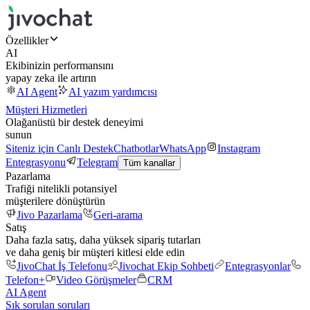
Özellikler
AI
Ekibinizin performansını
yapay zeka ile artırın
AI Agent
AI yazım yardımcısı
Müşteri Hizmetleri
Olağanüstü bir destek deneyimi
sunun
Siteniz için Canlı Destek
Chatbotlar
WhatsApp
Instagram
Entegrasyonu
Telegram
Tüm kanallar
Pazarlama
Trafiği nitelikli potansiyel
müşterilere dönüştürün
Jivo Pazarlama
Geri-arama
Satış
Daha fazla satış, daha yüksek sipariş tutarları
ve daha geniş bir müşteri kitlesi elde edin
JivoChat İş Telefonu
Jivochat Ekip Sohbeti
Entegrasyonlar
Telefon+
Video Görüşmeler
CRM
AI Agent
Sık sorulan soruları