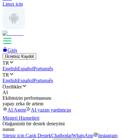
Linux için
Giriş
Ücretsiz Kaydol
TR
English
Español
Português
TR
English
Español
Português
Özellikler
AI
Ekibinizin performansını
yapay zeka ile artırın
AI Agent
AI yazım yardımcısı
Müşteri Hizmetleri
Olağanüstü bir destek deneyimi
sunun
Siteniz için Canlı Destek
Chatbotlar
WhatsApp
Instagram