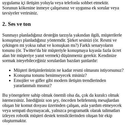
uygulama içi iletişim yoluyla veya telefonla sohbet etmektir.
Sorunun kökenine inmeye çalışırsınız ve uygunsa ek sorular veya
tavsiyeler verirsiniz.
2. Ses ve ton
Sunmayı planladığınız desteğin tarzıyla yakından ilgili, müşterilerle
konuşmayı planladığınız yöntemdir. Şirket sesinizi (ör. Resmi ve
çekingen mi yoksa rahat ve konuşkan mı?) Farklı senaryoların
tonunu (ör. Twitter'da bir müşteriyle konuşmaya kıyasla fazla ücret
alan bir müşteriye yanıt vermek) düşünmeniz gerekir. Kendinize
sormak isteyebileceğiniz sorulardan bazıları şunlardır:
Müşteri iletişimlerinizin ne kadar resmi olmasını istiyorsunuz?
Konuşma tonunu benimseyecek misiniz?
Emojiler ve gifler gibi modern iletişim trendlerinden
yararlanmalı mısınız?
Bu yönergelere sahip olmak önemli olsa da, çok da kuralcı olmak
istemezsiniz. İstediğiniz son şey, önceden belirlenmiş mesajlardan
oluşan bir komut dosyası üzerinden çalışan, asla yardım etmeyecek
veya sempati duymayacak, yalnızca programatik olarak talimatları
izleyen robotik müşteri destek temsilcilerinden oluşan bir ekip
oluşturmaktır.