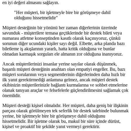
en iyi değeri almasını sağlayın.
"Her müşteri, bir işletmeyle bire bir görüşmeye dahil
olduğunu hissetmelidir"
Müşteri desteğinin bir yönünü her zaman diğerlerinin üzerinde
savunduk - müşterilere temasa geçtiklerinde bir destek bileti veya
numarası atfetme konseptinden kasıtlı olarak kaçınıyoruz, çünkü
sorunun diğer ucundaki kişiler sayı değil. Elbette, arka planda bazı
biletleme iş akışlarının yararlı, hatta kritik olduğuna ve bunlar
olmadan karmaşık sorguları ele almanın zor olduğuna inanıyoruz.
Ancak müşterilerinizi insanlar yerine sayılar olarak düşünmek,
başarılı müşteri desteğinin anahtarı olan empatiyi engeller. Bu, bazı
müşteri sorularının veya segmentlerinin diğerlerinden daha hızlı bir
ilk yanıt gerektirmediği anlamına gelmez, ancak müşteri destek
ekibinizin müşterilerinizle bağlantı kurmalarına ve sohbet etmelerine
olanak tanıyan araçlar ve felsefelerle güçlendirilmesini sağlamak çok
önemlidir.
Müşteri desteği kişisel olmalıdır. Her müşteri, daha geniş bir ilişkinin
parçası olarak görülmeyen tek seferlik bir destek talebinde bulunmak
yerine, bir işletmeyle bire bir görüşmeye dahil olduğunu
hissetmelidir. Bir işletme olarak bu, makul bir süre içinde dürüst,
kişisel ve proaktif bir şekilde yanıt vermeyi gerektirir.