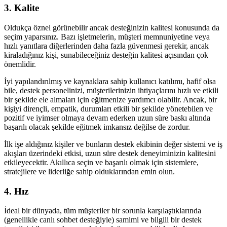
3. Kalite
Oldukça öznel görünebilir ancak desteğinizin kalitesi konusunda da
seçim yaparsınız. Bazı işletmelerin, müşteri memnuniyetine veya
hızlı yanıtlara diğerlerinden daha fazla güvenmesi gerekir, ancak
kiraladığınız kişi, sunabileceğiniz desteğin kalitesi açısından çok
önemlidir.
İyi yapılandırılmış ve kaynaklara sahip kullanıcı katılımı, hafif olsa
bile, destek personelinizi, müşterilerinizin ihtiyaçlarını hızlı ve etkili
bir şekilde ele almaları için eğitmenize yardımcı olabilir. Ancak, bir
kişiyi dirençli, empatik, durumları etkili bir şekilde yönetebilen ve
pozitif ve iyimser olmaya devam ederken uzun süre baskı altında
başarılı olacak şekilde eğitmek imkansız değilse de zordur.
İlk işe aldığınız kişiler ve bunların destek ekibinin değer sistemi ve iş
akışları üzerindeki etkisi, uzun süre destek deneyiminizin kalitesini
etkileyecektir. Akıllıca seçin ve başarılı olmak için sistemlere,
stratejilere ve liderliğe sahip olduklarından emin olun.
4. Hız
İdeal bir dünyada, tüm müşteriler bir sorunla karşılaştıklarında
(genellikle canlı sohbet desteğiyle) samimi ve bilgili bir destek