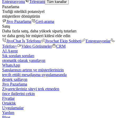
Entegrasyonu
Telegram
Tüm kanallar
Pazarlama
Trafiği nitelikli potansiyel
müşterilere dönüştürün
Jivo Pazarlama
Geri-arama
Satış
Daha fazla satış, daha yüksek sipariş tutarları
ve daha geniş bir müşteri kitlesi elde edin
JivoChat İş Telefonu
Jivochat Ekip Sohbeti
Entegrasyonlar
Telefon+
Video Görüşmeler
CRM
AI Agent
Sık sorulan soruları
otomatik olarak yanıtlayın
WhatsApp
Satışlarınızı artırın ve müşterilerinizin
tercih ettiği mesajlaşma uygulamasında
destek sağlayın
Jivo Pazarlama
Ziyaretçileriniz siteyi terk etmeden
önce ilgilerini çekin
Fiyatlar
Ortaklık
Uygulamalar
Yardım
Blog