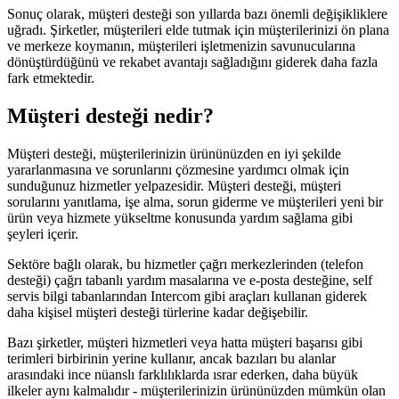
Sonuç olarak, müşteri desteği son yıllarda bazı önemli değişikliklere
uğradı. Şirketler, müşterileri elde tutmak için müşterilerinizi ön plana
ve merkeze koymanın, müşterileri işletmenizin savunucularına
dönüştürdüğünü ve rekabet avantajı sağladığını giderek daha fazla
fark etmektedir.
Müşteri desteği nedir?
Müşteri desteği, müşterilerinizin ürününüzden en iyi şekilde
yararlanmasına ve sorunlarını çözmesine yardımcı olmak için
sunduğunuz hizmetler yelpazesidir. Müşteri desteği, müşteri
sorularını yanıtlama, işe alma, sorun giderme ve müşterileri yeni bir
ürün veya hizmete yükseltme konusunda yardım sağlama gibi
şeyleri içerir.
Sektöre bağlı olarak, bu hizmetler çağrı merkezlerinden (telefon
desteği) çağrı tabanlı yardım masalarına ve e-posta desteğine, self
servis bilgi tabanlarından Intercom gibi araçları kullanan giderek
daha kişisel müşteri desteği türlerine kadar değişebilir.
Bazı şirketler, müşteri hizmetleri veya hatta müşteri başarısı gibi
terimleri birbirinin yerine kullanır, ancak bazıları bu alanlar
arasındaki ince nüanslı farklılıklarda ısrar ederken, daha büyük
ilkeler aynı kalmalıdır - müşterilerinizin ürününüzden mümkün olan