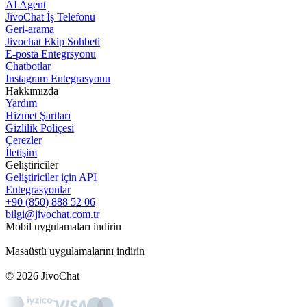
AI Agent
JivoChat İş Telefonu
Geri-arama
Jivochat Ekip Sohbeti
E-posta Entegrsyonu
Chatbotlar
Instagram Entegrasyonu
Hakkımızda
Yardım
Hizmet Şartları
Gizlilik Poliçesi
Çerezler
İletişim
Geliştiriciler
Geliştiriciler için API
Entegrasyonlar
+90 (850) 888 52 06
bilgi@jivochat.com.tr
Mobil uygulamaları indirin
Masaüstü uygulamalarını indirin
© 2026 JivoChat