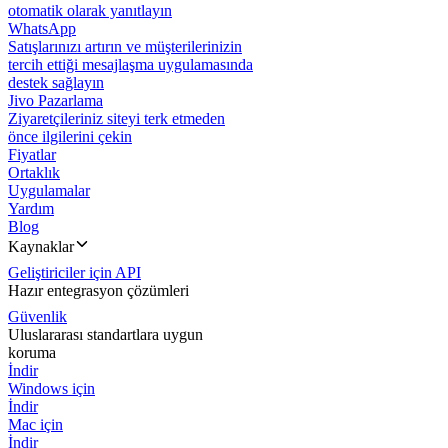
otomatik olarak yanıtlayın
WhatsApp
Satışlarınızı artırın ve müşterilerinizin
tercih ettiği mesajlaşma uygulamasında
destek sağlayın
Jivo Pazarlama
Ziyaretçileriniz siteyi terk etmeden
önce ilgilerini çekin
Fiyatlar
Ortaklık
Uygulamalar
Yardım
Blog
Kaynaklar
Geliştiriciler için API
Hazır entegrasyon çözümleri
Güvenlik
Uluslararası standartlara uygun
koruma
İndir
Windows için
İndir
Mac için
İndir