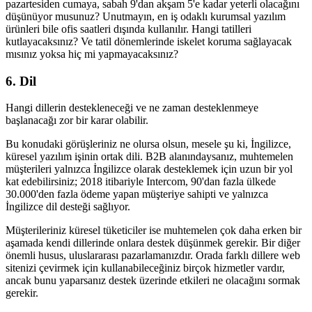
pazartesiden cumaya, sabah 9'dan akşam 5'e kadar yeterli olacağını
düşünüyor musunuz? Unutmayın, en iş odaklı kurumsal yazılım
ürünleri bile ofis saatleri dışında kullanılır. Hangi tatilleri
kutlayacaksınız? Ve tatil dönemlerinde iskelet koruma sağlayacak
mısınız yoksa hiç mi yapmayacaksınız?
6. Dil
Hangi dillerin destekleneceği ve ne zaman desteklenmeye
başlanacağı zor bir karar olabilir.
Bu konudaki görüşleriniz ne olursa olsun, mesele şu ki, İngilizce,
küresel yazılım işinin ortak dili. B2B alanındaysanız, muhtemelen
müşterileri yalnızca İngilizce olarak desteklemek için uzun bir yol
kat edebilirsiniz; 2018 itibariyle Intercom, 90'dan fazla ülkede
30.000'den fazla ödeme yapan müşteriye sahipti ve yalnızca
İngilizce dil desteği sağlıyor.
Müşterileriniz küresel tüketiciler ise muhtemelen çok daha erken bir
aşamada kendi dillerinde onlara destek düşünmek gerekir. Bir diğer
önemli husus, uluslararası pazarlamanızdır. Orada farklı dillere web
sitenizi çevirmek için kullanabileceğiniz birçok hizmetler vardır,
ancak bunu yaparsanız destek üzerinde etkileri ne olacağını sormak
gerekir.