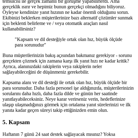
temsilcisi ile gerçek zamanlı bir görüşme yapabilirlerdi. Ama
gerçeklik ısırır ve hepimiz bunun gerçekçi olmadığını biliyoruz.
Öyleyse kendinize yanıt hızının ne kadar önemli olduğunu sorun.
Ekibinizi beklerken müşterilerinize bazı alternatif çözümler sunmak
için beklenti belirleme ve / veya otomatik araçları nasıl
kullanabilirsiniz?
"Kapsam ve dil desteğiyle ortak olan hız, büyük ölçüde
para sorunudur"
Buna müşterilerinizin bakış açısından bakmanız gerekiyor - sorunu
gerçekten çözmek için zamana karşı ilk yanıt hızı ne kadar kritik?
Ayrıca, alanınızdaki rakiplerin veya rakiplerin neler
sağlayabileceğini de düşünmeniz gerekebilir.
Kapsama alanı ve dil desteği ile ortak olan hız, büyük ölçüde bir
para sorunudur. Daha fazla personel işe aldığınızda, müşterilerinizin
sorularını daha hızlı, daha fazla dilde ve günün her saatinde
yanıtlayabileceksiniz. Neye karar verirseniz verin, hedeflerinize
ulaşıp ulaşmadığınızı görmek için ortalama yanıt sürelerinizi ve ilk
yanıta kadar geçen süreyi takip ettiğinizden emin olun.
5. Kapsam
Haftanın 7 günü 24 saat destek sağlayacak mısınız? Yoksa