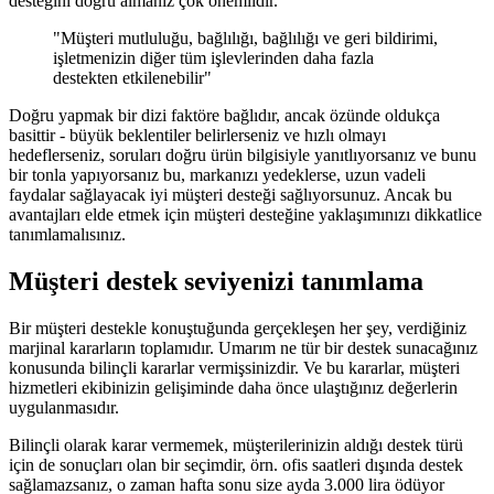
desteğini doğru almanız çok önemlidir.
"Müşteri mutluluğu, bağlılığı, bağlılığı ve geri bildirimi,
işletmenizin diğer tüm işlevlerinden daha fazla
destekten etkilenebilir"
Doğru yapmak bir dizi faktöre bağlıdır, ancak özünde oldukça
basittir - büyük beklentiler belirlerseniz ve hızlı olmayı
hedeflerseniz, soruları doğru ürün bilgisiyle yanıtlıyorsanız ve bunu
bir tonla yapıyorsanız bu, markanızı yedeklerse, uzun vadeli
faydalar sağlayacak iyi müşteri desteği sağlıyorsunuz. Ancak bu
avantajları elde etmek için müşteri desteğine yaklaşımınızı dikkatlice
tanımlamalısınız.
Müşteri destek seviyenizi tanımlama
Bir müşteri destekle konuştuğunda gerçekleşen her şey, verdiğiniz
marjinal kararların toplamıdır. Umarım ne tür bir destek sunacağınız
konusunda bilinçli kararlar vermişsinizdir. Ve bu kararlar, müşteri
hizmetleri ekibinizin gelişiminde daha önce ulaştığınız değerlerin
uygulanmasıdır.
Bilinçli olarak karar vermemek, müşterilerinizin aldığı destek türü
için de sonuçları olan bir seçimdir, örn. ofis saatleri dışında destek
sağlamazsanız, o zaman hafta sonu size ayda 3.000 lira ödüyor