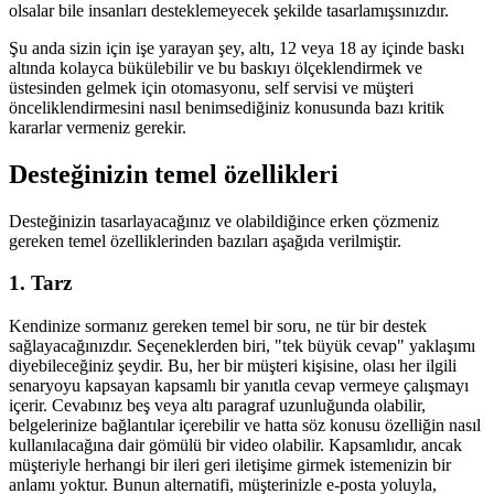
olsalar bile insanları desteklemeyecek şekilde tasarlamışsınızdır.
Şu anda sizin için işe yarayan şey, altı, 12 veya 18 ay içinde baskı
altında kolayca bükülebilir ve bu baskıyı ölçeklendirmek ve
üstesinden gelmek için otomasyonu, self servisi ve müşteri
önceliklendirmesini nasıl benimsediğiniz konusunda bazı kritik
kararlar vermeniz gerekir.
Desteğinizin temel özellikleri
Desteğinizin tasarlayacağınız ve olabildiğince erken çözmeniz
gereken temel özelliklerinden bazıları aşağıda verilmiştir.
1. Tarz
Kendinize sormanız gereken temel bir soru, ne tür bir destek
sağlayacağınızdır. Seçeneklerden biri, "tek büyük cevap" yaklaşımı
diyebileceğiniz şeydir. Bu, her bir müşteri kişisine, olası her ilgili
senaryoyu kapsayan kapsamlı bir yanıtla cevap vermeye çalışmayı
içerir. Cevabınız beş veya altı paragraf uzunluğunda olabilir,
belgelerinize bağlantılar içerebilir ve hatta söz konusu özelliğin nasıl
kullanılacağına dair gömülü bir video olabilir. Kapsamlıdır, ancak
müşteriyle herhangi bir ileri geri iletişime girmek istemenizin bir
anlamı yoktur. Bunun alternatifi, müşterinizle e-posta yoluyla,