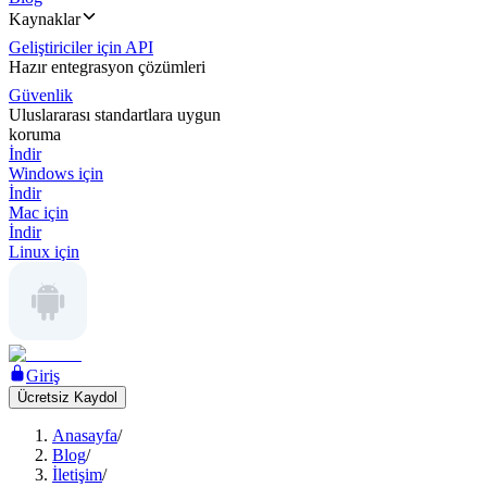
Kaynaklar
Geliştiriciler için API
Hazır entegrasyon çözümleri
Güvenlik
Uluslararası standartlara uygun
koruma
İndir
Windows için
İndir
Mac için
İndir
Linux için
Giriş
Ücretsiz Kaydol
Anasayfa
/
Blog
/
İletişim
/