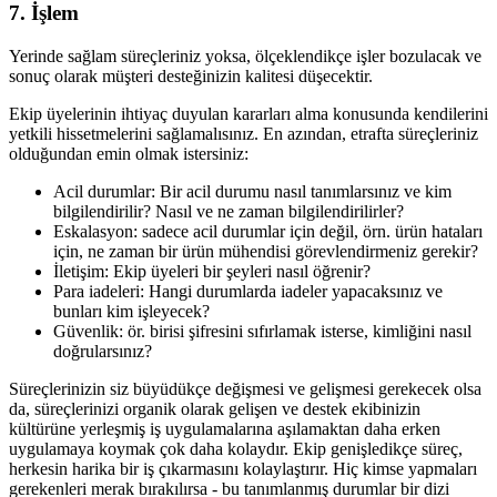
7. İşlem
Yerinde sağlam süreçleriniz yoksa, ölçeklendikçe işler bozulacak ve
sonuç olarak müşteri desteğinizin kalitesi düşecektir.
Ekip üyelerinin ihtiyaç duyulan kararları alma konusunda kendilerini
yetkili hissetmelerini sağlamalısınız. En azından, etrafta süreçleriniz
olduğundan emin olmak istersiniz:
Acil durumlar: Bir acil durumu nasıl tanımlarsınız ve kim
bilgilendirilir? Nasıl ve ne zaman bilgilendirilirler?
Eskalasyon: sadece acil durumlar için değil, örn. ürün hataları
için, ne zaman bir ürün mühendisi görevlendirmeniz gerekir?
İletişim: Ekip üyeleri bir şeyleri nasıl öğrenir?
Para iadeleri: Hangi durumlarda iadeler yapacaksınız ve
bunları kim işleyecek?
Güvenlik: ör. birisi şifresini sıfırlamak isterse, kimliğini nasıl
doğrularsınız?
Süreçlerinizin siz büyüdükçe değişmesi ve gelişmesi gerekecek olsa
da, süreçlerinizi organik olarak gelişen ve destek ekibinizin
kültürüne yerleşmiş iş uygulamalarına aşılamaktan daha erken
uygulamaya koymak çok daha kolaydır. Ekip genişledikçe süreç,
herkesin harika bir iş çıkarmasını kolaylaştırır. Hiç kimse yapmaları
gerekenleri merak bırakılırsa - bu tanımlanmış durumlar bir dizi