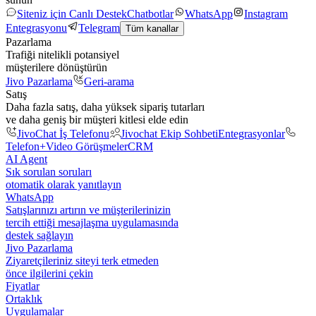
Siteniz için Canlı Destek
Chatbotlar
WhatsApp
Instagram
Entegrasyonu
Telegram
Tüm kanallar
Pazarlama
Trafiği nitelikli potansiyel
müşterilere dönüştürün
Jivo Pazarlama
Geri-arama
Satış
Daha fazla satış, daha yüksek sipariş tutarları
ve daha geniş bir müşteri kitlesi elde edin
JivoChat İş Telefonu
Jivochat Ekip Sohbeti
Entegrasyonlar
Telefon+
Video Görüşmeler
CRM
AI Agent
Sık sorulan soruları
otomatik olarak yanıtlayın
WhatsApp
Satışlarınızı artırın ve müşterilerinizin
tercih ettiği mesajlaşma uygulamasında
destek sağlayın
Jivo Pazarlama
Ziyaretçileriniz siteyi terk etmeden
önce ilgilerini çekin
Fiyatlar
Ortaklık
Uygulamalar