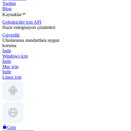
Yardım
Blog
Kaynaklar
Geliştiriciler için API
Hazır entegrasyon çözümleri
Güvenlik
Uluslararası standartlara uygun
koruma
İndir
Windows için
İndir
Mac için
İndir
Linux için
Giriş