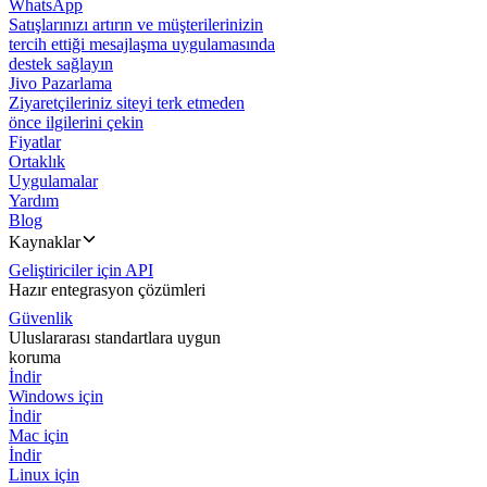
WhatsApp
Satışlarınızı artırın ve müşterilerinizin
tercih ettiği mesajlaşma uygulamasında
destek sağlayın
Jivo Pazarlama
Ziyaretçileriniz siteyi terk etmeden
önce ilgilerini çekin
Fiyatlar
Ortaklık
Uygulamalar
Yardım
Blog
Kaynaklar
Geliştiriciler için API
Hazır entegrasyon çözümleri
Güvenlik
Uluslararası standartlara uygun
koruma
İndir
Windows için
İndir
Mac için
İndir
Linux için