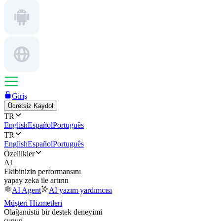
Giriş
Ücretsiz Kaydol
TR
English
Español
Português
TR
English
Español
Português
Özellikler
AI
Ekibinizin performansını
yapay zeka ile artırın
AI Agent
AI yazım yardımcısı
Müşteri Hizmetleri
Olağanüstü bir destek deneyimi
sunun