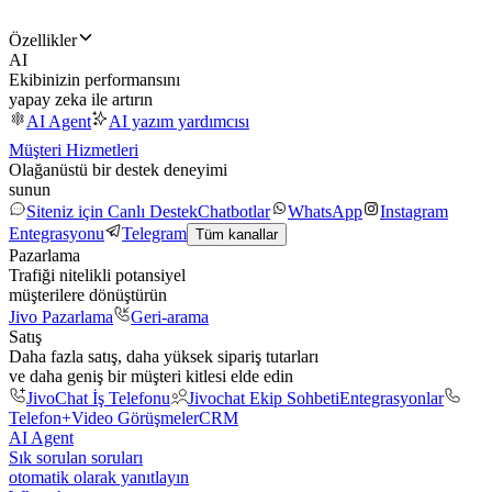
Özellikler
AI
Ekibinizin performansını
yapay zeka ile artırın
AI Agent
AI yazım yardımcısı
Müşteri Hizmetleri
Olağanüstü bir destek deneyimi
sunun
Siteniz için Canlı Destek
Chatbotlar
WhatsApp
Instagram
Entegrasyonu
Telegram
Tüm kanallar
Pazarlama
Trafiği nitelikli potansiyel
müşterilere dönüştürün
Jivo Pazarlama
Geri-arama
Satış
Daha fazla satış, daha yüksek sipariş tutarları
ve daha geniş bir müşteri kitlesi elde edin
JivoChat İş Telefonu
Jivochat Ekip Sohbeti
Entegrasyonlar
Telefon+
Video Görüşmeler
CRM
AI Agent
Sık sorulan soruları
otomatik olarak yanıtlayın