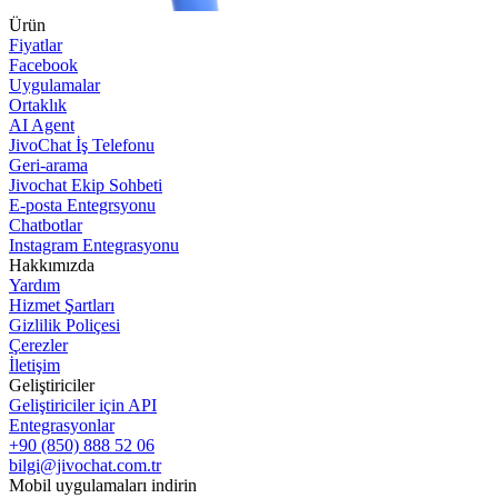
Ürün
Fiyatlar
Facebook
Uygulamalar
Ortaklık
AI Agent
JivoChat İş Telefonu
Geri-arama
Jivochat Ekip Sohbeti
E-posta Entegrsyonu
Chatbotlar
Instagram Entegrasyonu
Hakkımızda
Yardım
Hizmet Şartları
Gizlilik Poliçesi
Çerezler
İletişim
Geliştiriciler
Geliştiriciler için API
Entegrasyonlar
+90 (850) 888 52 06
bilgi@jivochat.com.tr
Mobil uygulamaları indirin