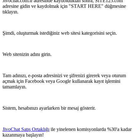
Jivochat.com.tr adresinde kaydolduktan sonra, SITE123.com
adresine gidin ve kaydolmak için "START HERE" düğmesine
tıklayın.
Şimdi, oluşturmak istediğiniz web sitesi kategorisini seçin.
Web sitenizin adını girin.
Tam adınızı, e-posta adresinizi ve şifrenizi girerek veya oturum
açmak için Facebook veya Google kullanarak kayıt işlemini
tamamlayın.
Sistem, hesabınızı ayarlarken bir mesaj gösterir.
JivoChat Satış Ortaklığı
ile yinelenen komisyonlarda %30'a kadar
kazanmaya başlayın!