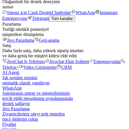
Olağanüstü bir destek deneyimi
sunun
Siteniz için Canlı Destek
Chatbotlar
WhatsApp
Instagram
Entegrasyonu
Telegram
Tüm kanallar
Pazarlama
Trafiği nitelikli potansiyel
müşterilere dönüştürün
Jivo Pazarlama
Geri-arama
Satış
Daha fazla satış, daha yüksek sipariş tutarları
ve daha geniş bir müşteri kitlesi elde edin
JivoChat İş Telefonu
Jivochat Ekip Sohbeti
Entegrasyonlar
Telefon+
Video Görüşmeler
CRM
AI Agent
Sık sorulan soruları
otomatik olarak yanıtlayın
WhatsApp
Satışlarınızı artırın ve müşterilerinizin
tercih ettiği mesajlaşma uygulamasında
destek sağlayın
Jivo Pazarlama
Ziyaretçileriniz siteyi terk etmeden
önce ilgilerini çekin
Fiyatlar