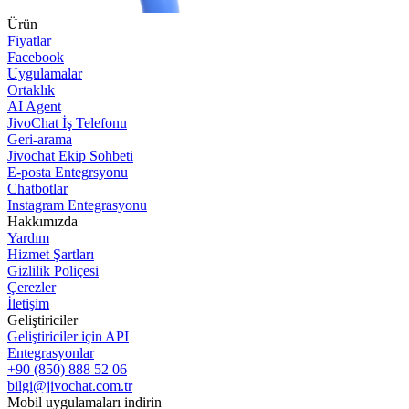
Ürün
Fiyatlar
Facebook
Uygulamalar
Ortaklık
AI Agent
JivoChat İş Telefonu
Geri-arama
Jivochat Ekip Sohbeti
E-posta Entegrsyonu
Chatbotlar
Instagram Entegrasyonu
Hakkımızda
Yardım
Hizmet Şartları
Gizlilik Poliçesi
Çerezler
İletişim
Geliştiriciler
Geliştiriciler için API
Entegrasyonlar
+90 (850) 888 52 06
bilgi@jivochat.com.tr
Mobil uygulamaları indirin