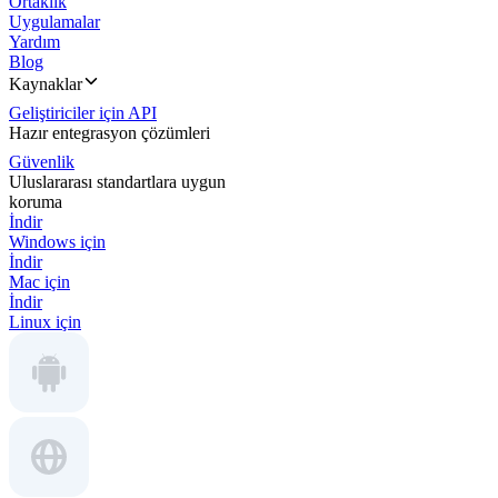
Ortaklık
Uygulamalar
Yardım
Blog
Kaynaklar
Geliştiriciler için API
Hazır entegrasyon çözümleri
Güvenlik
Uluslararası standartlara uygun
koruma
İndir
Windows için
İndir
Mac için
İndir
Linux için