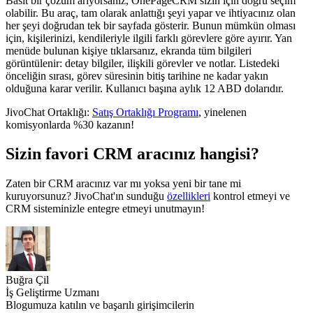
Basit bir çözüm arıyorsanız, OnePageCRM sizin için doğru seçim
olabilir. Bu araç, tam olarak anlattığı şeyi yapar ve ihtiyacınız olan
her şeyi doğrudan tek bir sayfada gösterir. Bunun mümkün olması
için, kişilerinizi, kendileriyle ilgili farklı görevlere göre ayırır. Yan
menüde bulunan kişiye tıklarsanız, ekranda tüm bilgileri
görüntülenir: detay bilgiler, ilişkili görevler ve notlar. Listedeki
önceliğin sırası, görev süresinin bitiş tarihine ne kadar yakın
olduğuna karar verilir. Kullanıcı başına aylık 12 ABD dolarıdır.
JivoChat Ortaklığı:
Satış Ortaklığı Programı
, yinelenen
komisyonlarda %30 kazanın!
Sizin favori CRM aracınız hangisi?
Zaten bir CRM aracınız var mı yoksa yeni bir tane mi
kuruyorsunuz? JivoChat'ın sunduğu
özellikleri
kontrol etmeyi ve
CRM sisteminizle entegre etmeyi unutmayın!
Buğra Çil
İş Geliştirme Uzmanı
Blogumuza katılın ve başarılı girişimcilerin