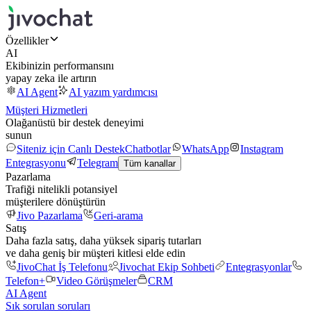
Özellikler
AI
Ekibinizin performansını
yapay zeka ile artırın
AI Agent
AI yazım yardımcısı
Müşteri Hizmetleri
Olağanüstü bir destek deneyimi
sunun
Siteniz için Canlı Destek
Chatbotlar
WhatsApp
Instagram
Entegrasyonu
Telegram
Tüm kanallar
Pazarlama
Trafiği nitelikli potansiyel
müşterilere dönüştürün
Jivo Pazarlama
Geri-arama
Satış
Daha fazla satış, daha yüksek sipariş tutarları
ve daha geniş bir müşteri kitlesi elde edin
JivoChat İş Telefonu
Jivochat Ekip Sohbeti
Entegrasyonlar
Telefon+
Video Görüşmeler
CRM
AI Agent
Sık sorulan soruları