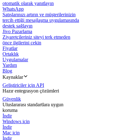
otomatik olarak yanıtlayın
WhatsApp
Satışlarınızı artırın ve müşterilerinizin
tercih ettiği mesajlaşma uygulamasında
destek sağlayın
Jivo Pazarlama
Ziyaretçileriniz siteyi terk etmeden
önce ilgilerini çekin
Fiyatlar
Ortaklık
Uygulamalar
Yardım
Blog
Kaynaklar
Geliştiriciler için API
Hazır entegrasyon çözümleri
Güvenlik
Uluslararası standartlara uygun
koruma
İndir
Windows için
İndir
Mac için
İndir