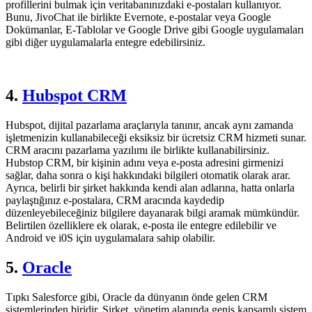
profillerini bulmak için veritabanınızdaki e-postaları kullanıyor.
Bunu, JivoChat ile birlikte Evernote, e-postalar veya Google
Dokümanlar, E-Tablolar ve Google Drive gibi Google uygulamaları
gibi diğer uygulamalarla entegre edebilirsiniz.
4.
Hubspot CRM
Hubspot, dijital pazarlama araçlarıyla tanınır, ancak aynı zamanda
işletmenizin kullanabileceği eksiksiz bir ücretsiz CRM hizmeti sunar.
CRM aracını pazarlama yazılımı ile birlikte kullanabilirsiniz.
Hubstop CRM, bir kişinin adını veya e-posta adresini girmenizi
sağlar, daha sonra o kişi hakkındaki bilgileri otomatik olarak arar.
Ayrıca, belirli bir şirket hakkında kendi alan adlarına, hatta onlarla
paylaştığınız e-postalara, CRM aracında kaydedip
düzenleyebileceğiniz bilgilere dayanarak bilgi aramak mümkündür.
Belirtilen özelliklere ek olarak, e-posta ile entegre edilebilir ve
Android ve i0S için uygulamalara sahip olabilir.
5.
Oracle
Tıpkı Salesforce gibi, Oracle da dünyanın önde gelen CRM
sistemlerinden biridir. Şirket, yönetim alanında geniş kapsamlı sistem