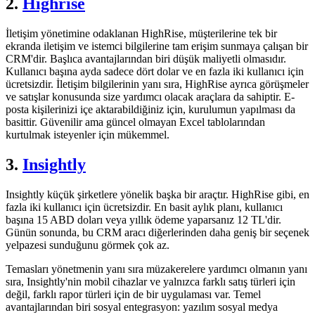
2.
Highrise
İletişim yönetimine odaklanan HighRise, müşterilerine tek bir
ekranda iletişim ve istemci bilgilerine tam erişim sunmaya çalışan bir
CRM'dir. Başlıca avantajlarından biri düşük maliyetli olmasıdır.
Kullanıcı başına ayda sadece dört dolar ve en fazla iki kullanıcı için
ücretsizdir. İletişim bilgilerinin yanı sıra, HighRise ayrıca görüşmeler
ve satışlar konusunda size yardımcı olacak araçlara da sahiptir. E-
posta kişilerinizi içe aktarabildiğiniz için, kurulumun yapılması da
basittir. Güvenilir ama güncel olmayan Excel tablolarından
kurtulmak isteyenler için mükemmel.
3.
Insightly
Insightly küçük şirketlere yönelik başka bir araçtır. HighRise gibi, en
fazla iki kullanıcı için ücretsizdir. En basit aylık planı, kullanıcı
başına 15 ABD doları veya yıllık ödeme yaparsanız 12 TL'dir.
Günün sonunda, bu CRM aracı diğerlerinden daha geniş bir seçenek
yelpazesi sunduğunu görmek çok az.
Temasları yönetmenin yanı sıra müzakerelere yardımcı olmanın yanı
sıra, Insightly'nin mobil cihazlar ve yalnızca farklı satış türleri için
değil, farklı rapor türleri için de bir uygulaması var. Temel
avantajlarından biri sosyal entegrasyon: yazılım sosyal medya