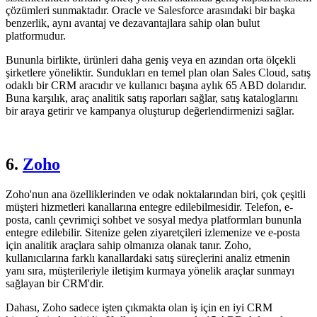
çözümleri sunmaktadır. Oracle ve Salesforce arasındaki bir başka
benzerlik, aynı avantaj ve dezavantajlara sahip olan bulut
platformudur.
Bununla birlikte, ürünleri daha geniş veya en azından orta ölçekli
şirketlere yöneliktir. Sundukları en temel plan olan Sales Cloud, satış
odaklı bir CRM aracıdır ve kullanıcı başına aylık 65 ABD dolarıdır.
Buna karşılık, araç analitik satış raporları sağlar, satış kataloglarını
bir araya getirir ve kampanya oluşturup değerlendirmenizi sağlar.
6.
Zoho
Zoho'nun ana özelliklerinden ve odak noktalarından biri, çok çeşitli
müşteri hizmetleri kanallarına entegre edilebilmesidir. Telefon, e-
posta, canlı çevrimiçi sohbet ve sosyal medya platformları bununla
entegre edilebilir. Sitenize gelen ziyaretçileri izlemenize ve e-posta
için analitik araçlara sahip olmanıza olanak tanır. Zoho,
kullanıcılarına farklı kanallardaki satış süreçlerini analiz etmenin
yanı sıra, müşterileriyle iletişim kurmaya yönelik araçlar sunmayı
sağlayan bir CRM'dir.
Dahası, Zoho sadece işten çıkmakta olan iş için en iyi CRM