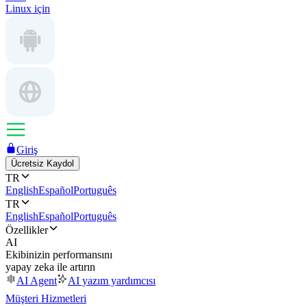
Linux için
Giriş
Ücretsiz Kaydol
TR
English
Español
Português
TR
English
Español
Português
Özellikler
AI
Ekibinizin performansını
yapay zeka ile artırın
AI Agent
AI yazım yardımcısı
Müşteri Hizmetleri