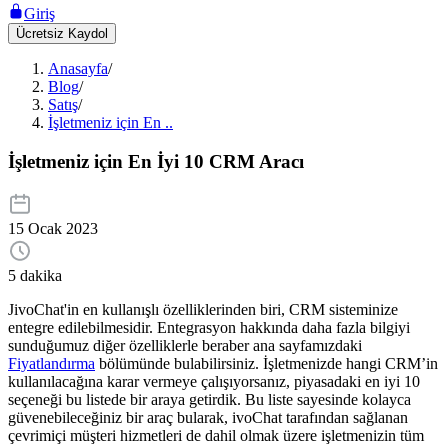
Giriş
Ücretsiz Kaydol
Anasayfa
/
Blog
/
Satış
/
İşletmeniz için En ..
İşletmeniz için En İyi 10 CRM Aracı
15 Ocak 2023
5 dakika
JivoChat'in en kullanışlı özelliklerinden biri, CRM sisteminize
entegre edilebilmesidir. Entegrasyon hakkında daha fazla bilgiyi
sunduğumuz diğer özelliklerle beraber ana sayfamızdaki
Fiyatlandırma
bölümünde bulabilirsiniz. İşletmenizde hangi CRM’in
kullanılacağına karar vermeye çalışıyorsanız, piyasadaki en iyi 10
seçeneği bu listede bir araya getirdik. Bu liste sayesinde kolayca
güvenebileceğiniz bir araç bularak, ivoChat tarafından sağlanan
çevrimiçi müşteri hizmetleri de dahil olmak üzere işletmenizin tüm