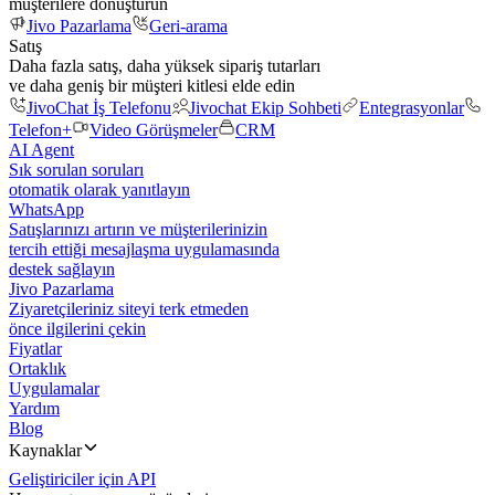
müşterilere dönüştürün
Jivo Pazarlama
Geri-arama
Satış
Daha fazla satış, daha yüksek sipariş tutarları
ve daha geniş bir müşteri kitlesi elde edin
JivoChat İş Telefonu
Jivochat Ekip Sohbeti
Entegrasyonlar
Telefon+
Video Görüşmeler
CRM
AI Agent
Sık sorulan soruları
otomatik olarak yanıtlayın
WhatsApp
Satışlarınızı artırın ve müşterilerinizin
tercih ettiği mesajlaşma uygulamasında
destek sağlayın
Jivo Pazarlama
Ziyaretçileriniz siteyi terk etmeden
önce ilgilerini çekin
Fiyatlar
Ortaklık
Uygulamalar
Yardım
Blog
Kaynaklar
Geliştiriciler için API