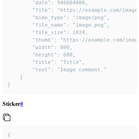
		"date": 946684800,

		"file": "https://example.com/image.png",

		"mime_type": "image/png",

		"file_name": "image.png",

		"file_size": 1024,

		"thumb": "https://example.com/image_thumb.png",

		"width": 800,

		"height": 600,

		"title": "Title",

		"text": "Image comment."

	}

}
Sticker
#
{
