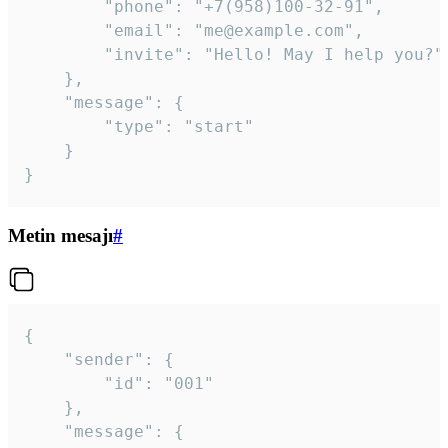
		"phone": "+7(958)100-32-91",

		"email": "me@example.com",

		"invite": "Hello! May I help you?"

	},

	"message": {

		"type": "start"

	}

}
Metin mesajı
#
{

	"sender": {

		"id": "001"

	},

	"message": {
