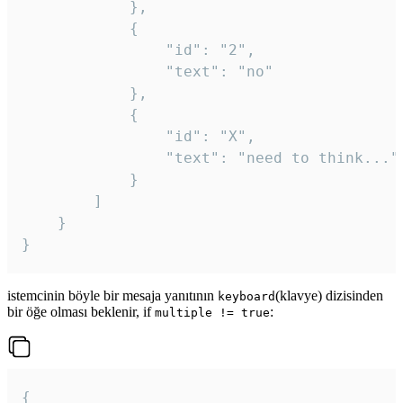
			},

			{

				"id": "2",

				"text": "no"

			},

			{

				"id": "X",

				"text": "need to think..."

			}

		]

	}

}
istemcinin böyle bir mesaja yanıtının
(klavye) dizisinden
keyboard
bir öğe olması beklenir, if
:
multiple != true
{
