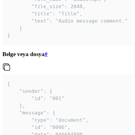
		"file_size": 2048,

		"title": "Title",

		"text": "Audio message comment."

	}

}
Belge veya dosya
#
{

	"sender": {

		"id": "001"

	},

	"message": {

		"type": "document",

		"id": "0006",

		"date": 946684800,
