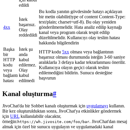
edildi
Bu kodla yanıtın gövdesinde hatayı açıklayan
bir metin olabilir(type of content Content-Type:
İstek
text/plain; charset=utf-8). Bu olay yeniden
başarısız.
4xx
gönderilmemelidir. Hata analiz edilip kaynağı
Olay
kanal veya program olarak tespit edilip
reddedildi
düzeltilmelidir. Kullanıcıyı olay teslim hatası
hakkında bilgilendirin
Başka
İstek şu
HTTP kodu
5xx
olması veya bağlantının
bir
anda
başarısız olması durumunda isteğin 3-60 saniye
HTTP
kabul
aralıklarla 3 defaya kadar tekrarlanması önerilir.
kodu
edilemez.
Kullanıcıya olayın geçici olarak teslim
veya
Olay
edilemediğini bildirin. Sunucu desteğine
bağlantı
kabul
başvurun
hatası
edilmedi
Kanal oluşturma
#
JivoChat'da bir Sohbet kanalı oluşturmak için
uygulamayı
kullanın.
Bir kez oluşturulduktan sonra, JivoChat'ya etkinlikler göndermek
için
URL
kullanılabilir olacaktır,
örneğin:
. JivoChat'dan mesaj
https://wh.jivosite.com/foo/bar
almak için özel bir sunucu uygulayın ve uygulamadaki kanal