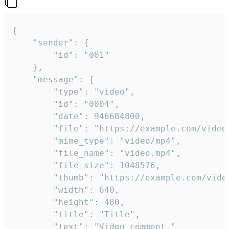
{

	"sender": {

		"id": "001"

	},

	"message": {

		"type": "video",

		"id": "0004",

		"date": 946684800,

		"file": "https://example.com/video.mp4",

		"mime_type": "video/mp4",

		"file_name": "video.mp4",

		"file_size": 1048576,

		"thumb": "https://example.com/video_thumb.png",

		"width": 640,

		"height": 480,

		"title": "Title",

		"text": "Video comment."
