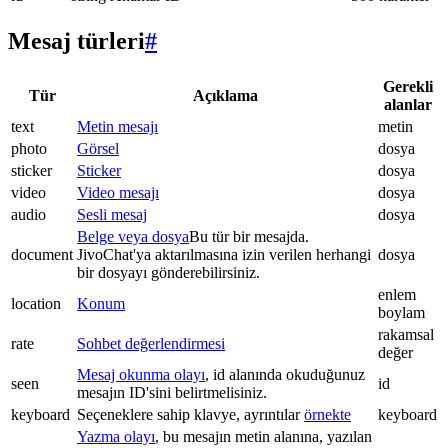
Mesaj türleri
#
Gerekli
Tür
Açıklama
alanlar
text
Metin mesajı
metin
photo
Görsel
dosya
sticker
Sticker
dosya
video
Video mesajı
dosya
audio
Sesli mesaj
dosya
Belge veya dosya
Bu tür bir mesajda.
document
JivoChat'ya aktarılmasına izin verilen herhangi
dosya
bir dosyayı gönderebilirsiniz.
enlem
location
Konum
boylam
rakamsal
rate
Sohbet değerlendirmesi
değer
Mesaj okunma olayı
, id alanında okuduğunuz
seen
id
mesajın ID'sini belirtmelisiniz.
keyboard
Seçeneklere sahip klavye, ayrıntılar
örnekte
keyboard
Yazma olayı
, bu mesajın metin alanına, yazılan