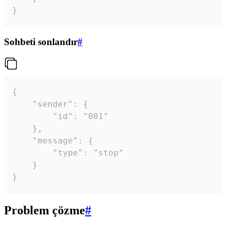
}
Sohbeti sonlandır
#
{

	"sender": {

		"id": "001"

	},

	"message": {

		"type": "stop"

	}

}
Problem çözme
#