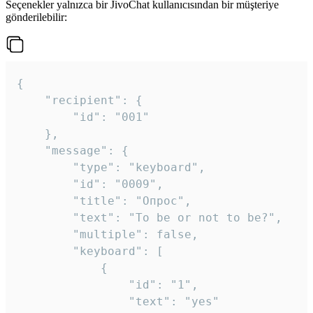
Seçenekler yalnızca bir JivoChat kullanıcısından bir müşteriye
gönderilebilir:
{

	"recipient": {

		"id": "001"

	},

	"message": {

		"type": "keyboard",

		"id": "0009",

		"title": "Опрос",

		"text": "To be or not to be?",

		"multiple": false,

		"keyboard": [

			{

				"id": "1",

				"text": "yes"
