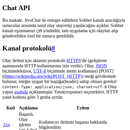
Chat API
Bu makale, JivoChat ile entegre edilirken Sohbet kanalı aracılığıyla
sunucular arasında nasıl olay alışverişi yapılacağını açıklar. Sohbet
kanalı eşzamansız çift yönlüdür, tam uygulama için olayları alıp
gönderebilen özel bir sunucu gereklidir.
Kanal protokolü
#
Olay iletimi için aktarım protokolü
HTTPS
'dir (geliştirme
aşamasında HTTP kullanmasına izin verilir). Olay,
JSON
biçimindeki(not,
UTF-8
biçiminde metin kodlaması) [POST]
((
https://wikipedia.org/wiki/POST_(HTTP)
) isteği gövdesinde
bulunur, isteğin uygun bir başlığa(header) sahip olması gerekir:
Olay
Content-Type: application/json; charset=utf-8
yapısı
aşağıda
açıklanmıştır. Yanıt(response) seçenekleri, HTTP
yanıt koduna göre 3 gruba ayrılır.
Kod
Açıklama
Eylem
Başarılı.
Olay
Kullanıcıyı iletimin başarısı hakkında
2xx
işletim
bilgilendirin
için kabul