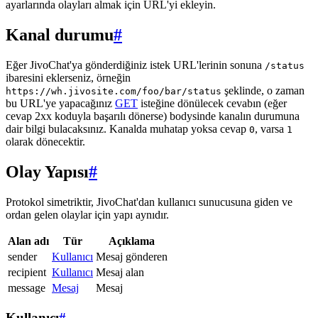
ayarlarında olayları almak için URL'yi ekleyin.
Kanal durumu
#
Eğer JivoChat'ya gönderdiğiniz istek URL'lerinin sonuna
/status
ibaresini eklerseniz, örneğin
şeklinde, o zaman
https://wh.jivosite.com/foo/bar/status
bu URL'ye yapacağınız
GET
isteğine dönülecek cevabın (eğer
cevap 2xx koduyla başarılı dönerse) bodysinde kanalın durumuna
dair bilgi bulacaksınız. Kanalda muhatap yoksa cevap
, varsa
0
1
olarak dönecektir.
Olay Yapısı
#
Protokol simetriktir, JivoChat'dan kullanıcı sunucusuna giden ve
ordan gelen olaylar için yapı aynıdır.
Alan adı
Tür
Açıklama
sender
Kullanıcı
Mesaj gönderen
recipient
Kullanıcı
Mesaj alan
message
Mesaj
Mesaj
Kullanıcı
#