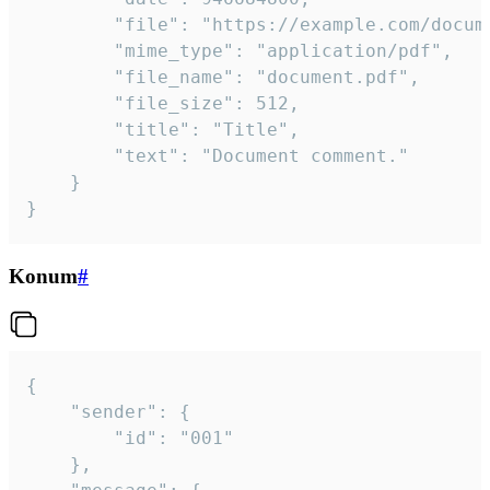
		"file": "https://example.com/document.pdf",

		"mime_type": "application/pdf",

		"file_name": "document.pdf",

		"file_size": 512,

		"title": "Title",

		"text": "Document comment."

	}

}
Konum
#
{

	"sender": {

		"id": "001"

	},
