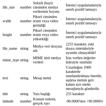
Sekizli (bayt)
İstemci uygulamalarıyla
file_size
number
cinsinden medya
sınırlı pozitif tamsayı
verilerinin boyutu
Piksel cinsinden
İstemci uygulamalarıyla
width
number
resim veya video
sınırlı pozitif tamsayı
genişliği
Piksel cinsinden
İstemci uygulamalarıyla
height
number
resim veya video
sınırlı pozitif tamsayı
yüksekliği
2255 karakter, eski
Medya veri dosyası
file_name
string
dosya sistemleriyle
adı
uyumlu olmayabilir!
MIME türü medya
İzin verilen değerler
mime_type
string
verileri
listesiyle sınırlıdır
Uzunluğun 1000
karakterle
sınırlandırılması önerilir,
text
string
Mesaj metni
aşılırsa metnin geri
kalanı ayrı metin
mesajlarıyla gönderilir.
title
string
Yazı başlığı
255 karakter
Konum enlemi,
latitude
number
-90.0000'den +90.0000'e
gerçek sayı