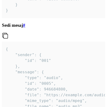
	}

}
Sesli mesaj
#
{

	"sender": {

		"id": "001"

	},

	"message": {

		"type": "audio",

		"id": "0005",

		"date": 946684800,

		"file": "https://example.com/audio.mp3",

		"mime_type": "audio/mpeg",

		"file_name": "audio.mp3",
