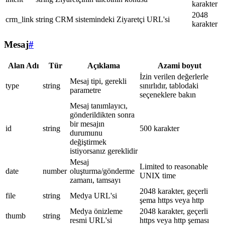
karakter
2048
crm_link
string
CRM sistemindeki Ziyaretçi URL'si
karakter
Mesaj
#
Alan Adı
Tür
Açıklama
Azami boyut
İzin verilen değerlerle
Mesaj tipi, gerekli
type
string
sınırlıdır, tablodaki
parametre
seçeneklere bakın
Mesaj tanımlayıcı,
gönderildikten sonra
bir mesajın
id
string
500 karakter
durumunu
değiştirmek
istiyorsanız gereklidir
Mesaj
Limited to reasonable
date
number
oluşturma/gönderme
UNIX time
zamanı, tamsayı
2048 karakter, geçerli
file
string
Medya URL'si
şema https veya http
Medya önizleme
2048 karakter, geçerli
thumb
string
resmi URL'si
https veya http şeması