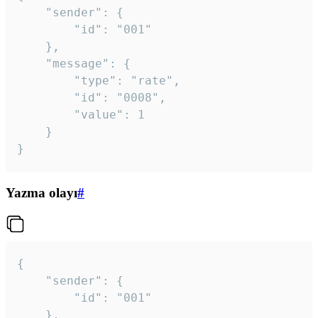
	"sender": {

		"id": "001"

	},

	"message": {

		"type": "rate",

		"id": "0008",

		"value": 1

	}

}
Yazma olayı
#
{

	"sender": {

		"id": "001"

	},
