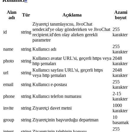
Alan
Azami
Tür
Açıklama
adı
boyut
Ziyaretçi tanımlayıcısı, JivoChat
sender.id'ye olay gönderirken ve JivoChat
255
id
string
recipient.id'den olay alırken gerekli
karakter
parametre
255
name
string
Kullanıcı adı
karakter
Kullanıcı avatar URL'si, geçerli https veya
2048
photo
string
http şemaları
karakter
Kullanıcı sayfası URL'si, geçerli https
2048
url
string
veya http şemaları
karakter
255
email
string
Kullanıcı e-postası
karakter
2-15
phone
string
Kullanıcı telefon numarası
karakter
1000
invite
string
Ziyaretçi davet metni
karakter
10
group
string
Ziyaretçinin başvurduğu departman
basamak
255
intent
string
Ziyaretçinin talebinin konusu