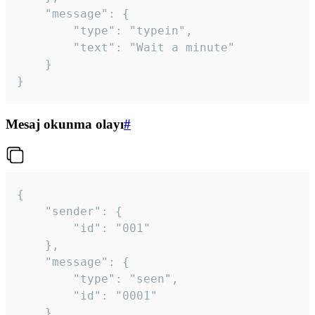
	"message": {

		"type": "typein",

		"text": "Wait a minute"

	}

}
Mesaj okunma olayı
#
{

	"sender": {

		"id": "001"

	},

	"message": {

		"type": "seen",

		"id": "0001"

	}
