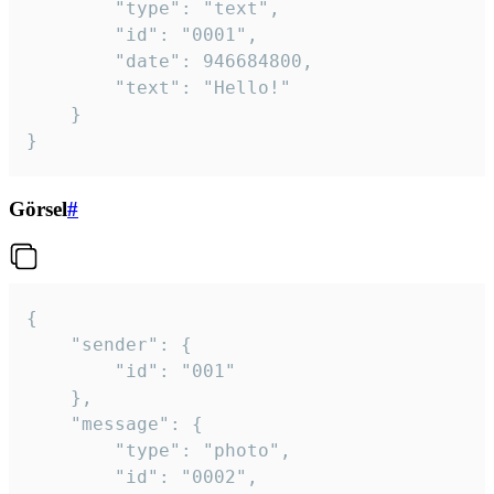
		"type": "text",

		"id": "0001",

		"date": 946684800,

		"text": "Hello!"

	}

}
Görsel
#
{

	"sender": {

		"id": "001"

	},

	"message": {

		"type": "photo",

		"id": "0002",
