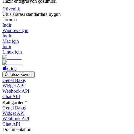
Hazır entegrasyon çözümleri
Güvenlik
Uluslararası standartlara uygun
koruma
İndir
Windows için
İndir
Mac için
İndir
Linux için
Giriş
Ücretsiz Kaydol
Genel Bakış
Widget API
Webhook API
Chat API
Kategoriler
Genel Bakış
Widget API
Webhook API
Chat API
Documentation