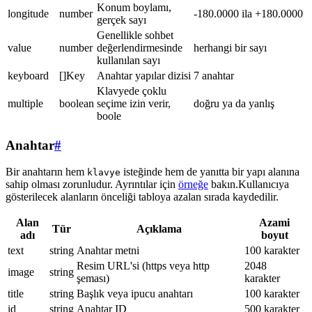
Konum boylamı,
longitude
number
-180.0000 ila +180.0000
gerçek sayı
Genellikle sohbet
value
number
değerlendirmesinde
herhangi bir sayı
kullanılan sayı
keyboard
[]Key
Anahtar yapılar dizisi
7 anahtar
Klavyede çoklu
multiple
boolean
seçime izin verir,
doğru ya da yanlış
boole
Anahtar
#
Bir anahtarın hem
isteğinde hem de yanıtta bir yapı alanına
klavye
sahip olması zorunludur. Ayrıntılar için
örneğe
bakın.Kullanıcıya
gösterilecek alanların önceliği tabloya azalan sırada kaydedilir.
Alan
Azami
Tür
Açıklama
adı
boyut
text
string
Anahtar metni
100 karakter
Resim URL'si (https veya http
2048
image
string
şeması)
karakter
title
string
Başlık veya ipucu anahtarı
100 karakter
id
string
Anahtar ID
500 karakter