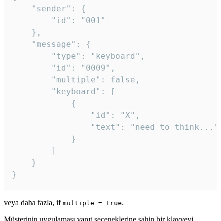
	"sender": {

		"id": "001"

	},

	"message": {

		"type": "keyboard",

		"id": "0009",

		"multiple": false,

		"keyboard": [

			{

				"id": "X",

				"text": "need to think..."

			}

		]

	}

veya daha fazla, if
.
multiple = true
Müşterinin uygulaması yanıt seçeneklerine sahip bir klavyeyi