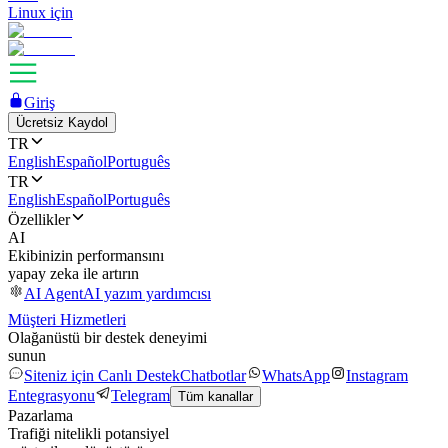
Linux için
Giriş
Ücretsiz Kaydol
TR
English
Español
Português
TR
English
Español
Português
Özellikler
AI
Ekibinizin performansını
yapay zeka ile artırın
AI Agent
AI yazım yardımcısı
Müşteri Hizmetleri
Olağanüstü bir destek deneyimi
sunun
Siteniz için Canlı Destek
Chatbotlar
WhatsApp
Instagram
Entegrasyonu
Telegram
Tüm kanallar
Pazarlama
Trafiği nitelikli potansiyel