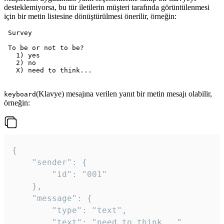
desteklemiyorsa, bu tür iletilerin müşteri tarafında görüntülenmesi
için bir metin listesine dönüştürülmesi önerilir, örneğin:
 Survey

 To be or not to be?

   1) yes

   2) no

   X) need to think...

(Klavye) mesajına verilen yanıt bir metin mesajı olabilir,
keyboard
örneğin:
{

	"sender": {

		"id": "001"

	},

	"message": {

		"type": "text",

		"text": "need to think..."
