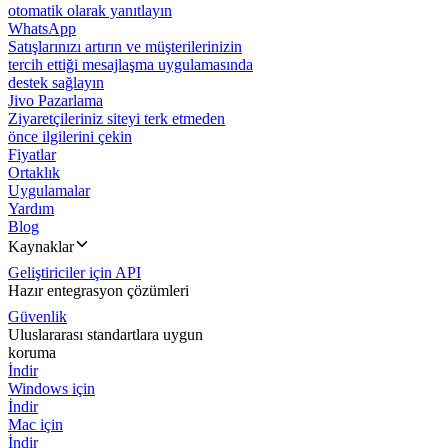
otomatik olarak yanıtlayın
WhatsApp
Satışlarınızı artırın ve müşterilerinizin
tercih ettiği mesajlaşma uygulamasında
destek sağlayın
Jivo Pazarlama
Ziyaretçileriniz siteyi terk etmeden
önce ilgilerini çekin
Fiyatlar
Ortaklık
Uygulamalar
Yardım
Blog
Kaynaklar
Geliştiriciler için API
Hazır entegrasyon çözümleri
Güvenlik
Uluslararası standartlara uygun
koruma
İndir
Windows için
İndir
Mac için
İndir