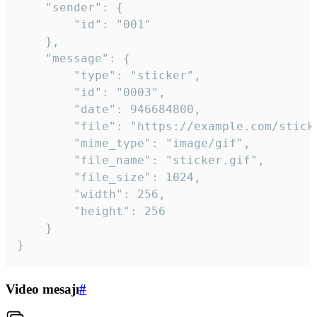
	"sender": {

		"id": "001"

	},

	"message": {

		"type": "sticker",

		"id": "0003",

		"date": 946684800,

		"file": "https://example.com/sticker.gif",

		"mime_type": "image/gif",

		"file_name": "sticker.gif",

		"file_size": 1024,

		"width": 256,

		"height": 256

	}

}
Video mesajı
#