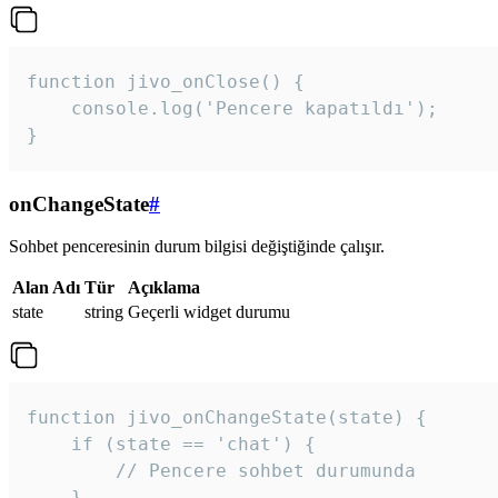
function jivo_onClose() {

    console.log('Pencere kapatıldı');

}
onChangeState
#
Sohbet penceresinin durum bilgisi değiştiğinde çalışır.
Alan Adı
Tür
Açıklama
state
string
Geçerli widget durumu
function jivo_onChangeState(state) {

    if (state == 'chat') {

        // Pencere sohbet durumunda

    }
