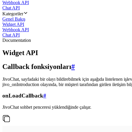
Webhook API
Chat API
Kategoriler
Genel Bakış
Widget API
Webhook API
Chat API
Documentation
Widget API
Callback fonksiyonları
#
JivoChat, sayfadaki bir olayı bildirebilmek için aşağıda listelenen işlev
jivo_onIntroduction olayında, bir müşteri tarafından girilen iletişim bilgi
onLoadCallback
#
JivoChat sohbet penceresi yüklendiğinde çalışır.