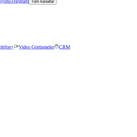
asyonu
Telegram
Tüm kanallar
elefon+
Video Görüşmeler
CRM