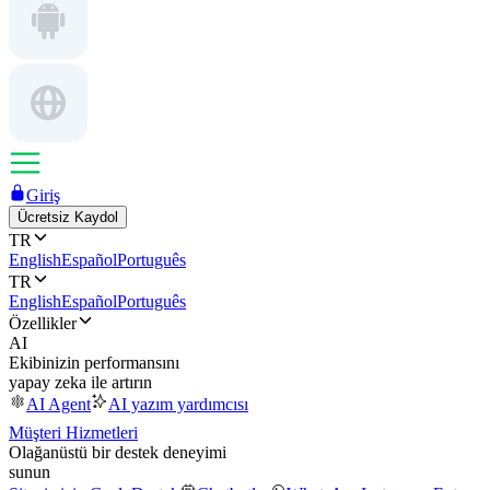
Giriş
Ücretsiz Kaydol
TR
English
Español
Português
TR
English
Español
Português
Özellikler
AI
Ekibinizin performansını
yapay zeka ile artırın
AI Agent
AI yazım yardımcısı
Müşteri Hizmetleri
Olağanüstü bir destek deneyimi
sunun