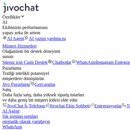
Özellikler
AI
Ekibinizin performansını
yapay zeka ile artırın
AI Agent
AI yazım yardımcısı
Müşteri Hizmetleri
Olağanüstü bir destek deneyimi
sunun
Siteniz için Canlı Destek
Chatbotlar
WhatsApp
Instagram Entegr
Pazarlama
Trafiği nitelikli potansiyel
müşterilere dönüştürün
Jivo Pazarlama
Geri-arama
Satış
Daha fazla satış, daha yüksek sipariş tutarları
ve daha geniş bir müşteri kitlesi elde edin
JivoChat İş Telefonu
Jivochat Ekip Sohbeti
Entegrasyonlar
T
AI Agent
Sık sorulan soruları
otomatik olarak yanıtlayın
WhatsApp