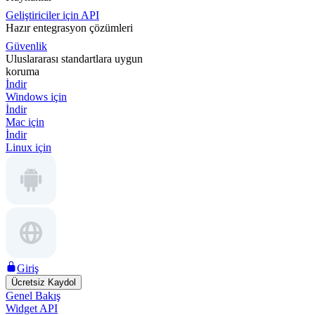
Geliştiriciler için API
Hazır entegrasyon çözümleri
Güvenlik
Uluslararası standartlara uygun
koruma
İndir
Windows için
İndir
Mac için
İndir
Linux için
Giriş
Ücretsiz Kaydol
Genel Bakış
Widget API