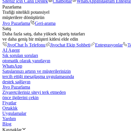
Siteniz için Canlı Destek
Chatbotlar
WhatsApp
Instagram Entegr
Pazarlama
Trafiği nitelikli potansiyel
müşterilere dönüştürün
Jivo Pazarlama
Geri-arama
Satış
Daha fazla satış, daha yüksek sipariş tutarları
ve daha geniş bir müşteri kitlesi elde edin
JivoChat İş Telefonu
Jivochat Ekip Sohbeti
Entegrasyonlar
T
AI Agent
Sık sorulan soruları
otomatik olarak yanıtlayın
WhatsApp
Satışlarınızı artırın ve müşterilerinizin
tercih ettiği mesajlaşma uygulamasında
destek sağlayın
Jivo Pazarlama
Ziyaretçileriniz siteyi terk etmeden
önce ilgilerini çekin
Fiyatlar
Ortaklık
Uygulamalar
Yardım
Blog
Kaynaklar