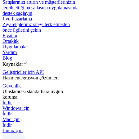
Satışlarınızı artırın ve müşterilerinizin
tercih ettiği mesajlaşma uygulamasında
destek sağlayın
Jivo Pazarlama
Ziyaretçileriniz siteyi terk etmeden
önce ilgilerini çekin
Fiyatlar
Ortaklık
Uygulamalar
Yardım
Blog
Kaynaklar
Geliştiriciler için API
Hazır entegrasyon çözümleri
Güvenlik
Uluslararası standartlara uygun
koruma
İndir
Windows için
İndir
Mac için
İndir
Linux için