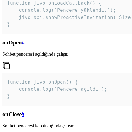
function jivo_onLoadCallback() {

    console.log('Pencere yüklendi.');

    jivo_api.showProactiveInvitation("Size
}
onOpen
#
Sohbet penceresi açıldığında çalışır.
function jivo_onOpen() {

    console.log('Pencere açıldı');

}
onClose
#
Sohbet penceresi kapatıldığında çalışır.