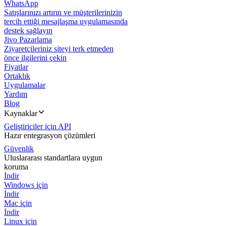
WhatsApp
Satışlarınızı artırın ve müşterilerinizin
tercih ettiği mesajlaşma uygulamasında
destek sağlayın
Jivo Pazarlama
Ziyaretçileriniz siteyi terk etmeden
önce ilgilerini çekin
Fiyatlar
Ortaklık
Uygulamalar
Yardım
Blog
Kaynaklar
Geliştiriciler için API
Hazır entegrasyon çözümleri
Güvenlik
Uluslararası standartlara uygun
koruma
İndir
Windows için
İndir
Mac için
İndir
Linux için