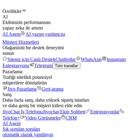
Özellikler
AI
Ekibinizin performansını
yapay zeka ile artırın
AI Agent
AI yazım yardımcısı
Müşteri Hizmetleri
Olağanüstü bir destek deneyimi
sunun
Siteniz için Canlı Destek
Chatbotlar
WhatsApp
Instagram
Entegrasyonu
Telegram
Tüm kanallar
Pazarlama
Trafiği nitelikli potansiyel
müşterilere dönüştürün
Jivo Pazarlama
Geri-arama
Satış
Daha fazla satış, daha yüksek sipariş tutarları
ve daha geniş bir müşteri kitlesi elde edin
JivoChat İş Telefonu
Jivochat Ekip Sohbeti
Entegrasyonlar
Telefon+
Video Görüşmeler
CRM
AI Agent
Sık sorulan soruları
otomatik olarak yanıtlayın