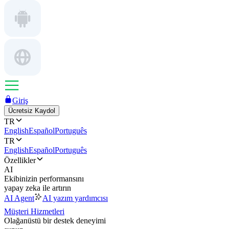
Giriş
Ücretsiz Kaydol
TR
English
Español
Português
TR
English
Español
Português
Özellikler
AI
Ekibinizin performansını
yapay zeka ile artırın
AI Agent
AI yazım yardımcısı
Müşteri Hizmetleri
Olağanüstü bir destek deneyimi