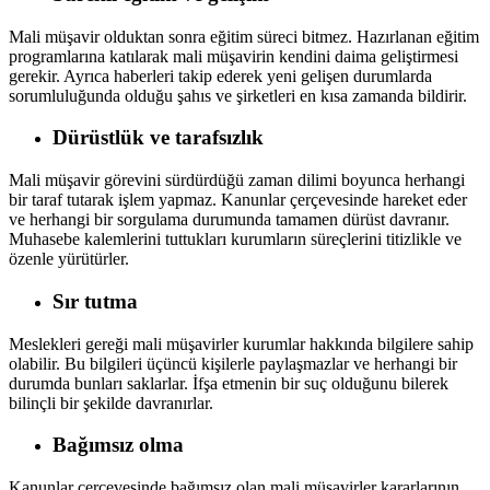
Mali müşavir olduktan sonra eğitim süreci bitmez. Hazırlanan eğitim
programlarına katılarak mali müşavirin kendini daima geliştirmesi
gerekir. Ayrıca haberleri takip ederek yeni gelişen durumlarda
sorumluluğunda olduğu şahıs ve şirketleri en kısa zamanda bildirir.
Dürüstlük ve tarafsızlık
Mali müşavir görevini sürdürdüğü zaman dilimi boyunca herhangi
bir taraf tutarak işlem yapmaz. Kanunlar çerçevesinde hareket eder
ve herhangi bir sorgulama durumunda tamamen dürüst davranır.
Muhasebe kalemlerini tuttukları kurumların süreçlerini titizlikle ve
özenle yürütürler.
Sır tutma
Meslekleri gereği mali müşavirler kurumlar hakkında bilgilere sahip
olabilir. Bu bilgileri üçüncü kişilerle paylaşmazlar ve herhangi bir
durumda bunları saklarlar. İfşa etmenin bir suç olduğunu bilerek
bilinçli bir şekilde davranırlar.
Bağımsız olma
Kanunlar çerçevesinde bağımsız olan mali müşavirler kararlarının