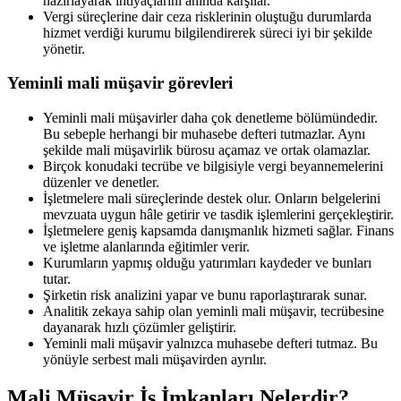
hazırlayarak ihtiyaçlarını anında karşılar.
Vergi süreçlerine dair ceza risklerinin oluştuğu durumlarda
hizmet verdiği kurumu bilgilendirerek süreci iyi bir şekilde
yönetir.
Yeminli mali müşavir görevleri
Yeminli mali müşavirler daha çok denetleme bölümündedir.
Bu sebeple herhangi bir muhasebe defteri tutmazlar. Aynı
şekilde mali müşavirlik bürosu açamaz ve ortak olamazlar.
Birçok konudaki tecrübe ve bilgisiyle vergi beyannemelerini
düzenler ve denetler.
İşletmelere mali süreçlerinde destek olur. Onların belgelerini
mevzuata uygun hâle getirir ve tasdik işlemlerini gerçekleştirir.
İşletmelere geniş kapsamda danışmanlık hizmeti sağlar. Finans
ve işletme alanlarında eğitimler verir.
Kurumların yapmış olduğu yatırımları kaydeder ve bunları
tutar.
Şirketin risk analizini yapar ve bunu raporlaştırarak sunar.
Analitik zekaya sahip olan yeminli mali müşavir, tecrübesine
dayanarak hızlı çözümler geliştirir.
Yeminli mali müşavir yalnızca muhasebe defteri tutmaz. Bu
yönüyle serbest mali müşavirden ayrılır.
Mali Müşavir İş İmkanları Nelerdir?