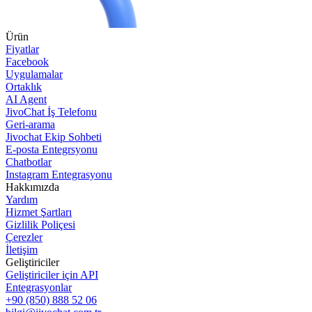
Ürün
Fiyatlar
Facebook
Uygulamalar
Ortaklık
AI Agent
JivoChat İş Telefonu
Geri-arama
Jivochat Ekip Sohbeti
E-posta Entegrsyonu
Chatbotlar
Instagram Entegrasyonu
Hakkımızda
Yardım
Hizmet Şartları
Gizlilik Poliçesi
Çerezler
İletişim
Geliştiriciler
Geliştiriciler için API
Entegrasyonlar
+90 (850) 888 52 06