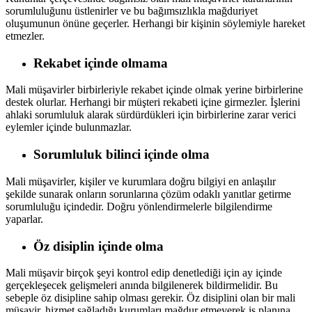
sorumluluğunu üstlenirler ve bu bağımsızlıkla mağduriyet
oluşumunun önüne geçerler. Herhangi bir kişinin söylemiyle hareket
etmezler.
Rekabet içinde olmama
Mali müşavirler birbirleriyle rekabet içinde olmak yerine birbirlerine
destek olurlar. Herhangi bir müşteri rekabeti içine girmezler. İşlerini
ahlaki sorumluluk alarak sürdürdükleri için birbirlerine zarar verici
eylemler içinde bulunmazlar.
Sorumluluk bilinci içinde olma
Mali müşavirler, kişiler ve kurumlara doğru bilgiyi en anlaşılır
şekilde sunarak onların sorunlarına çözüm odaklı yanıtlar getirme
sorumluluğu içindedir. Doğru yönlendirmelerle bilgilendirme
yaparlar.
Öz disiplin içinde olma
Mali müşavir birçok şeyi kontrol edip denetlediği için ay içinde
gerçekleşecek gelişmeleri anında bilgilenerek bildirmelidir. Bu
sebeple öz disipline sahip olması gerekir. Öz disiplini olan bir mali
müşavir, hizmet sağladığı kurumları mağdur etmeyerek iş planına