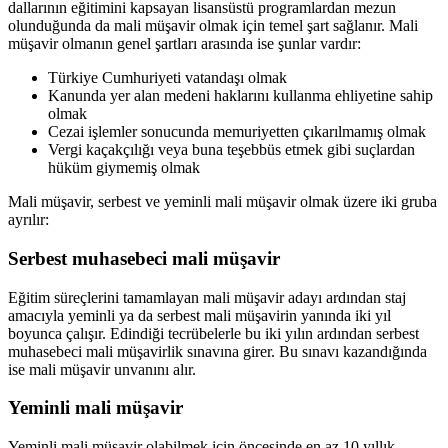
dallarının eğitimini kapsayan lisansüstü programlardan mezun
olunduğunda da mali müşavir olmak için temel şart sağlanır. Mali
müşavir olmanın genel şartları arasında ise şunlar vardır:
Türkiye Cumhuriyeti vatandaşı olmak
Kanunda yer alan medeni haklarını kullanma ehliyetine sahip
olmak
Cezai işlemler sonucunda memuriyetten çıkarılmamış olmak
Vergi kaçakçılığı veya buna teşebbüs etmek gibi suçlardan
hüküm giymemiş olmak
Mali müşavir, serbest ve yeminli mali müşavir olmak üzere iki gruba
ayrılır:
Serbest muhasebeci mali müşavir
Eğitim süreçlerini tamamlayan mali müşavir adayı ardından staj
amacıyla yeminli ya da serbest mali müşavirin yanında iki yıl
boyunca çalışır. Edindiği tecrübelerle bu iki yılın ardından serbest
muhasebeci mali müşavirlik sınavına girer. Bu sınavı kazandığında
ise mali müşavir unvanını alır.
Yeminli mali müşavir
Yeminli mali müşavir olabilmek için öncesinde en az 10 yıllık