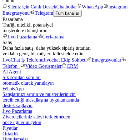
sunun
Siteniz için Canlı Destek
Chatbotlar
WhatsApp
Instagram
Entegrasyonu
Telegram
Tüm kanallar
Pazarlama
Trafiği nitelikli potansiyel
müşterilere dönüştürün
Jivo Pazarlama
Geri-arama
Satış
Daha fazla satış, daha yüksek sipariş tutarları
ve daha geniş bir müşteri kitlesi elde edin
JivoChat İş Telefonu
Jivochat Ekip Sohbeti
Entegrasyonlar
Telefon+
Video Görüşmeler
CRM
AI Agent
Sık sorulan soruları
otomatik olarak yanıtlayın
WhatsApp
Satışlarınızı artırın ve müşterilerinizin
tercih ettiği mesajlaşma uygulamasında
destek sağlayın
Jivo Pazarlama
Ziyaretçileriniz siteyi terk etmeden
önce ilgilerini çekin
Fiyatlar
Ortaklık
Uygulamalar