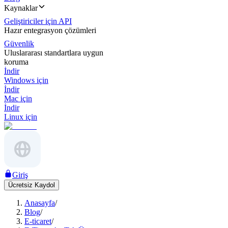
Kaynaklar
Geliştiriciler için API
Hazır entegrasyon çözümleri
Güvenlik
Uluslararası standartlara uygun
koruma
İndir
Windows için
İndir
Mac için
İndir
Linux için
Giriş
Ücretsiz Kaydol
Anasayfa
/
Blog
/
E-ticaret
/