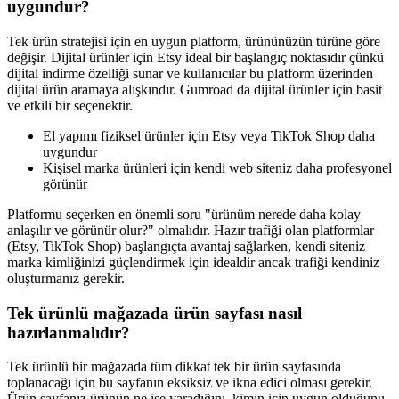
uygundur?
Tek ürün stratejisi için en uygun platform, ürününüzün türüne göre
değişir. Dijital ürünler için Etsy ideal bir başlangıç noktasıdır çünkü
dijital indirme özelliği sunar ve kullanıcılar bu platform üzerinden
dijital ürün aramaya alışkındır. Gumroad da dijital ürünler için basit
ve etkili bir seçenektir.
El yapımı fiziksel ürünler için Etsy veya TikTok Shop daha
uygundur
Kişisel marka ürünleri için kendi web siteniz daha profesyonel
görünür
Platformu seçerken en önemli soru "ürünüm nerede daha kolay
anlaşılır ve görünür olur?" olmalıdır. Hazır trafiği olan platformlar
(Etsy, TikTok Shop) başlangıçta avantaj sağlarken, kendi siteniz
marka kimliğinizi güçlendirmek için idealdir ancak trafiği kendiniz
oluşturmanız gerekir.
Tek ürünlü mağazada ürün sayfası nasıl
hazırlanmalıdır?
Tek ürünlü bir mağazada tüm dikkat tek bir ürün sayfasında
toplanacağı için bu sayfanın eksiksiz ve ikna edici olması gerekir.
Ürün sayfanız ürünün ne işe yaradığını, kimin için uygun olduğunu