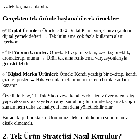
…tek başına satılabilir.
Gerçekten tek ürünle başlanabilecek örnekler:
✅
Dijital Ürünler:
Örnek: 2024 Dijital Planlayıcı, Canva şablonu,
dijital yemek defteri → Tek ürün ama çok fazla kullanım alanı
içeriyor
✅
El Yapımı Ürünler:
Örnek: El yapımı sabun, özel taş bileklik,
aromaterapi mumu → Ürün tek ama renk/tema varyasyonlarıyla
genişletilebilir
✅
Kişisel Marka Ürünleri:
Örnek: Kendi yazdığı bir e-kitap, kendi
çizdiği poster → Hikayesi olan tek ürün, markayla birlikte anlam
kazanır
Özellikle Etsy, TikTok Shop veya kendi web siteniz üzerinden satış
yapacaksanız, az sayıda ama iyi sunulmuş bir ürünle başlamak çoğu
zaman hem daha az maliyetli hem daha yönetilebilir olur.
Buradaki püf nokta şu: Ürününüz "tek" olabilir ama sunumunuz
eksik olmamalı.
2. Tek Ürün Stratejisi Nasıl Kurulur?