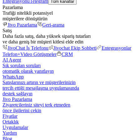
Entegrasyonu
Telegram
Tüm kanallar
Pazarlama
Trafiği nitelikli potansiyel
müşterilere dönüştürün
Jivo Pazarlama
Geri-arama
Satış
Daha fazla satış, daha yüksek sipariş tutarları
ve daha geniş bir müşteri kitlesi elde edin
JivoChat İş Telefonu
Jivochat Ekip Sohbeti
Entegrasyonlar
Telefon+
Video Görüşmeler
CRM
AI Agent
Sık sorulan soruları
otomatik olarak yanıtlayın
WhatsApp
Satışlarınızı artırın ve müşterilerinizin
tercih ettiği mesajlaşma uygulamasında
destek sağlayın
Jivo Pazarlama
Ziyaretçileriniz siteyi terk etmeden
önce ilgilerini çekin
Fiyatlar
Ortaklık
Uygulamalar
Yardım
Blog