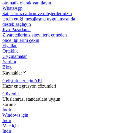
otomatik olarak yanıtlayın
WhatsApp
Satışlarınızı artırın ve müşterilerinizin
tercih ettiği mesajlaşma uygulamasında
destek sağlayın
Jivo Pazarlama
Ziyaretçileriniz siteyi terk etmeden
önce ilgilerini çekin
Fiyatlar
Ortaklık
Uygulamalar
Yardım
Blog
Kaynaklar
Geliştiriciler için API
Hazır entegrasyon çözümleri
Güvenlik
Uluslararası standartlara uygun
koruma
İndir
Windows için
İndir
Mac için
İndir