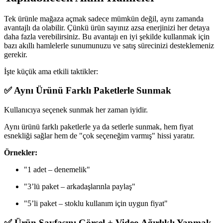
Tek ürünle mağaza açmak sadece mümkün değil, aynı zamanda
avantajlı da olabilir. Çünkü ürün sayınız azsa enerjinizi her detaya
daha fazla verebilirsiniz. Bu avantajı en iyi şekilde kullanmak için
bazı akıllı hamlelerle sunumunuzu ve satış sürecinizi desteklemeniz
gerekir.
İşte küçük ama etkili taktikler:
✅ Aynı Ürünü Farklı Paketlerle Sunmak
Kullanıcıya seçenek sunmak her zaman iyidir.
Aynı ürünü farklı paketlerle ya da setlerle sunmak, hem fiyat
esnekliği sağlar hem de "çok seçeneğim varmış" hissi yaratır.
Örnekler:
"1 adet – denemelik"
"3’lü paket – arkadaşlarınla paylaş"
"5’li paket – stoklu kullanım için uygun fiyat"
✅ Ürün Sayfasını Görsel + Video Ağırlıklı Yapmak