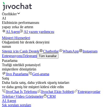
Özellikler
AI
Ekibinizin performansını
yapay zeka ile artırın
AI Agent
AI yazım yardımcısı
Müşteri Hizmetleri
Olağanüstü bir destek deneyimi
sunun
Siteniz için Canlı Destek
Chatbotlar
WhatsApp
Instagram
Entegrasyonu
Telegram
Tüm kanallar
Pazarlama
Trafiği nitelikli potansiyel
müşterilere dönüştürün
Jivo Pazarlama
Geri-arama
Satış
Daha fazla satış, daha yüksek sipariş tutarları
ve daha geniş bir müşteri kitlesi elde edin
JivoChat İş Telefonu
Jivochat Ekip Sohbeti
Entegrasyonlar
Telefon+
Video Görüşmeler
CRM
AI Agent
Sık sorulan soruları