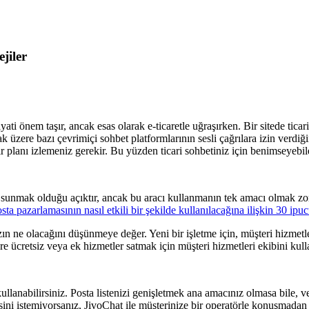
jiler
yati önem taşır, ancak esas olarak e-ticaretle uğraşırken. Bir sitede tic
ak üzere bazı çevrimiçi sohbet platformlarının sesli çağrılara izin verd
 planı izlemeniz gerekir. Bu yüzden ticari sohbetiniz için benimseyebilec
 sunmak olduğu açıktır, ancak bu aracı kullanmanın tek amacı olmak zoru
sta pazarlamasının nasıl etkili bir şekilde kullanılacağına ilişkin 30 ip
ın ne olacağını düşünmeye değer. Yeni bir işletme için, müşteri hizmetleri
ücretsiz veya ek hizmetler satmak için müşteri hizmetleri ekibini kull
t kullanabilirsiniz. Posta listenizi genişletmek ana amacınız olmasa bile, v
esini istemiyorsanız, JivoChat ile müşterinize bir operatörle konuşmadan