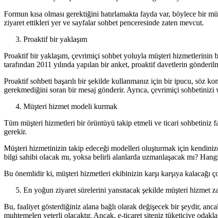
Formun kısa olması gerektiğini hatırlamakta fayda var, böylece bir müş
ziyaret ettikleri yer ve sayfalar sohbet penceresinde zaten mevcut.
Proaktif bir yaklaşım
Proaktif bir yaklaşım, çevrimiçi sohbet yoluyla müşteri hizmetlerinin ba
tarafından 2011 yılında yapılan bir anket, proaktif davetlerin gönderilme
Proaktif sohbeti başarılı bir şekilde kullanmanız için bir ipucu, söz 
gerekmediğini soran bir mesaj gönderir. Ayrıca, çevrimiçi sohbetinizi w
Müşteri hizmet modeli kurmak
Tüm müşteri hizmetleri bir örüntüyü takip etmeli ve ticari sohbetiniz 
gerekir.
Müşteri hizmetinizin takip edeceği modelleri oluşturmak için kendini
bilgi sahibi olacak mı, yoksa belirli alanlarda uzmanlaşacak mı? Hangi
Bu önemlidir ki, müşteri hizmetleri ekibinizin karşı karşıya kalacağı 
En yoğun ziyaret sürelerini yansıtacak şekilde müşteri hizmet z
Bu, faaliyet gösterdiğiniz alana bağlı olarak değişecek bir şeydir, an
muhtemelen yeterli olacaktır. Ancak, e-ticaret siteniz tüketiciye odakl