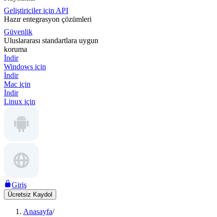
Geliştiriciler için API
Hazır entegrasyon çözümleri
Güvenlik
Uluslararası standartlara uygun
koruma
İndir
Windows için
İndir
Mac için
İndir
Linux için
Giriş
Ücretsiz Kaydol
Anasayfa
/