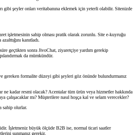
ibi şeyler onları veritabanına eklemek için yeterli olabilir. Sitenizde
icaret işletmesinin sahip olması pratik olarak zorunlu. Site e-kuyruğu
azalttığını kanıtladı.
 süre geçtikten sonra JivoChat, ziyaretçiye yardım gerekip
n yapılandırmak da mümkündür.
on ve gereken formalite düzeyi gibi şeyleri göz önünde bulundurmanız
lar ne kadar resmi olacak? Acentalar tüm ürün veya hizmetler hakkında
aya çalışacaklar mı? Müşterilere nasıl hoşça kal ve selam verecekler?
 sahip olurlar.
dir. İşletmeniz büyük ölçüde B2B ise, normal ticari saatler
tlerini sunmanız gerekir.