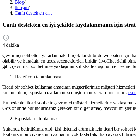
Blog
/
İletişim
/
Canlı destekten en ..
Canlı destekten en iyi şekilde faydalanmanız için strate
4 dakika
Çevrimiçi sohbetten yararlanmak, birçok farklı türde web sitesi için ha
olabilir ve buradaki en ucuz seçeneklerden biridir. JivoChat dahil olm
gibi, çevrimiçi sohbetinize yaklaşımınız dikkatle düşünülmeli ve net bir
Hedeflerin tanımlanması
Ticari bir sohbet kullanma amacının müşterilerinize müşteri hizmetleri
kullanılabilir, e-posta pazarlamanızı oluşturmanıza yardımcı olur -
e-po
Bu nedenle, ticari sohbette çevrimiçi müşteri hizmetlerine yaklaşımınız
Göz önünde bulundurmanız gereken bir diğer amaç, mevcut müşterilere 
E-postaların toplanması
Yukarıda belirttiğimiz gibi, kişi listenizi artırmak için ticari bir sohbe
Ekibinizin bir ziyaretçinin zamanını çok fazla bilgi harcayarak bitirm