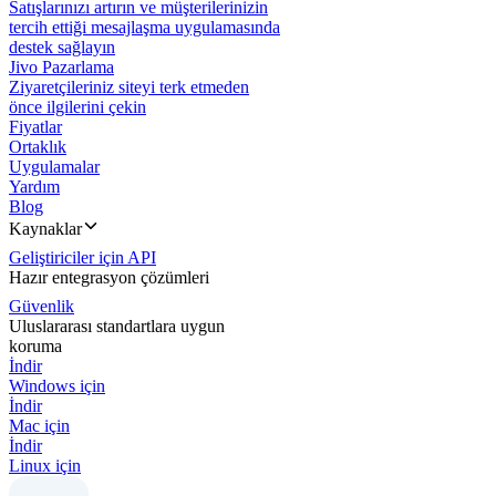
Satışlarınızı artırın ve müşterilerinizin
tercih ettiği mesajlaşma uygulamasında
destek sağlayın
Jivo Pazarlama
Ziyaretçileriniz siteyi terk etmeden
önce ilgilerini çekin
Fiyatlar
Ortaklık
Uygulamalar
Yardım
Blog
Kaynaklar
Geliştiriciler için API
Hazır entegrasyon çözümleri
Güvenlik
Uluslararası standartlara uygun
koruma
İndir
Windows için
İndir
Mac için
İndir
Linux için