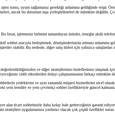
a işten sonra, uyum sağlamanız gerektiği anlamına geldiğinde erişir. Ör
lmeleri, ancak bu durumun taşa yerleştirilmeleri de mümkün değildir. Çoğ
. Bu fırsat, işletmeniz birbirini tamamlayan ürünler, örneğin akıllı telefon
oaktif sohbet aracıyla birleştirmek, dönüşümlerinizin artması anlamına gel
er olabilir. Bu nedenle, diğer satış türleri için yalnızca satışlardan zi
 değerlendirdiğinizden ve diğer stratejilerinizi hedeflerinize ulaşmak içi
emeyeceğimiz ciddi etkenlerden dolayı çalışmamasının birkaçı mümkün değ
betlerin yedeklerini ve aynı zamanda müşteri hizmetlerini nicel olarak değ
deki yeni trendler ve yeni çevrimiçi sohbet özellikleriyle güncel kalmanız
 alan ticari sohbetinizle daha kolay hale getireceğinizi garanti ediyoruz
tüm stratejileri uygulamanıza yardımcı olacak çok çeşitli özellikler sun