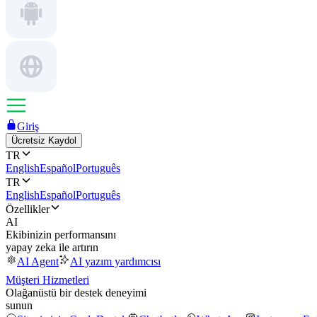
Giriş
Ücretsiz Kaydol
TR
English
Español
Português
TR
English
Español
Português
Özellikler
AI
Ekibinizin performansını
yapay zeka ile artırın
AI Agent
AI yazım yardımcısı
Müşteri Hizmetleri
Olağanüstü bir destek deneyimi
sunun