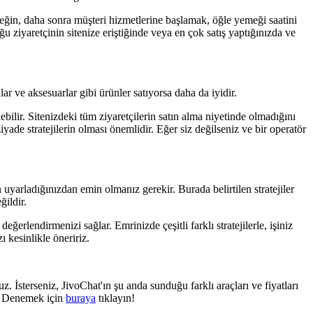
neğin, daha sonra müşteri hizmetlerine başlamak, öğle yemeği saatini
u ziyaretçinin sitenize eriştiğinde veya en çok satış yaptığınızda ve
lar ve aksesuarlar gibi ürünler satıyorsa daha da iyidir.
ebilir. Sitenizdeki tüm ziyaretçilerin satın alma niyetinde olmadığını
yade stratejilerin olması önemlidir. Eğer siz değilseniz ve bir operatör
n uyarladığınızdan emin olmanız gerekir. Burada belirtilen stratejiler
ildir.
erlendirmenizi sağlar. Emrinizde çeşitli farklı stratejilerle, işiniz
ı kesinlikle öneririz.
. İsterseniz, JivoChat'ın şu anda sunduğu farklı araçları ve fiyatları
ar. Denemek için
buraya
tıklayın!