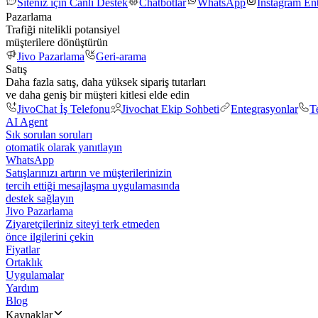
Siteniz için Canlı Destek
Chatbotlar
WhatsApp
Instagram En
Pazarlama
Trafiği nitelikli potansiyel
müşterilere dönüştürün
Jivo Pazarlama
Geri-arama
Satış
Daha fazla satış, daha yüksek sipariş tutarları
ve daha geniş bir müşteri kitlesi elde edin
JivoChat İş Telefonu
Jivochat Ekip Sohbeti
Entegrasyonlar
T
AI Agent
Sık sorulan soruları
otomatik olarak yanıtlayın
WhatsApp
Satışlarınızı artırın ve müşterilerinizin
tercih ettiği mesajlaşma uygulamasında
destek sağlayın
Jivo Pazarlama
Ziyaretçileriniz siteyi terk etmeden
önce ilgilerini çekin
Fiyatlar
Ortaklık
Uygulamalar
Yardım
Blog
Kaynaklar