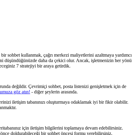
ari bir sohbet kullanmak, çağrı merkezi maliyetlerini azaltmaya yardımcı
iğini düşündüğünüzde daha da çekici olur. Ancak, işletmenizin her yönü
eginiz 7 stratejiyi bir araya getirdik.
nda değildir. Çevrimiçi sohbet, posta listenizi genişletmek için de
ucumuza göz atın!
- diğer şeylerin arasında.
nizi iletişim tabanınızı oluşturmaya odaklamak iyi bir fikir olabilir.
anmaktır.
eritabanınız için iletişim bilgilerini toplamaya devam edebilirsiniz.
 önce doldurabileceği bir sohbet öncesi formu verebilirsiniz.