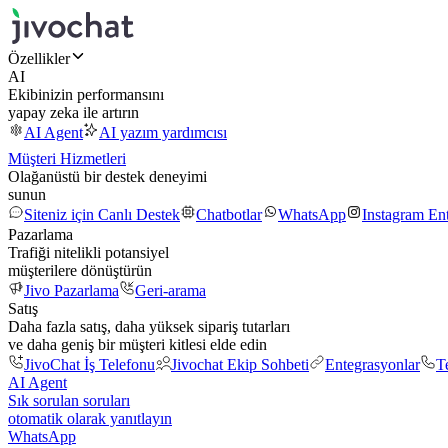
Özellikler
AI
Ekibinizin performansını
yapay zeka ile artırın
AI Agent
AI yazım yardımcısı
Müşteri Hizmetleri
Olağanüstü bir destek deneyimi
sunun
Siteniz için Canlı Destek
Chatbotlar
WhatsApp
Instagram En
Pazarlama
Trafiği nitelikli potansiyel
müşterilere dönüştürün
Jivo Pazarlama
Geri-arama
Satış
Daha fazla satış, daha yüksek sipariş tutarları
ve daha geniş bir müşteri kitlesi elde edin
JivoChat İş Telefonu
Jivochat Ekip Sohbeti
Entegrasyonlar
T
AI Agent
Sık sorulan soruları
otomatik olarak yanıtlayın
WhatsApp