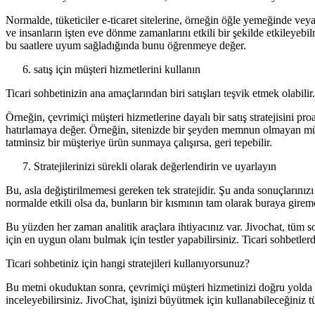
Normalde, tüketiciler e-ticaret sitelerine, örneğin öğle yemeğinde vey
ve insanların işten eve dönme zamanlarını etkili bir şekilde etkileyebi
bu saatlere uyum sağladığında bunu öğrenmeye değer.
satış için müşteri hizmetlerini kullanın
Ticari sohbetinizin ana amaçlarından biri satışları teşvik etmek olabilir
Örneğin, çevrimiçi müşteri hizmetlerine dayalı bir satış stratejisini pr
hatırlamaya değer. Örneğin, sitenizde bir şeyden memnun olmayan müşteril
tatminsiz bir müşteriye ürün sunmaya çalışırsa, geri tepebilir.
Stratejilerinizi sürekli olarak değerlendirin ve uyarlayın
Bu, asla değiştirilmemesi gereken tek stratejidir. Şu anda sonuçlarınızı
normalde etkili olsa da, bunların bir kısmının tam olarak buraya gir
Bu yüzden her zaman analitik araçlara ihtiyacınız var. Jivochat, tüm soh
için en uygun olanı bulmak için testler yapabilirsiniz. Ticari sohbetler
Ticari sohbetiniz için hangi stratejileri kullanıyorsunuz?
Bu metni okuduktan sonra, çevrimiçi müşteri hizmetinizi doğru yolda yer
inceleyebilirsiniz. JivoChat, işinizi büyütmek için kullanabileceğiniz 