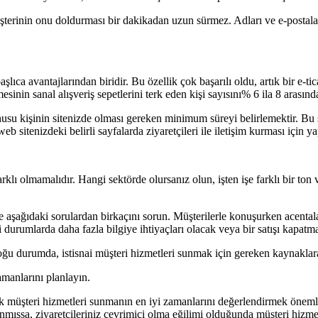
terinin onu doldurması bir dakikadan uzun sürmez. Adları ve e-postaları g
şlıca avantajlarından biridir. Bu özellik çok başarılı oldu, artık bir e-t
sinin sanal alışveriş sepetlerini terk eden kişi sayısını% 6 ila 8 arasında 
konusu kişinin sitenizde olması gereken minimum süreyi belirlemektir. Bu
eb sitenizdeki belirli sayfalarda ziyaretçileri ile iletişim kurması içi
farklı olmamalıdır. Hangi sektörde olursanız olun, işten işe farklı bir t
ze aşağıdaki sorulardan birkaçını sorun. Müşterilerle konuşurken acenta
 durumlarda daha fazla bilgiye ihtiyaçları olacak veya bir satışı kapatm
çoğu durumda, istisnai müşteri hizmetleri sunmak için gereken kaynaklara
amanlarını planlayın.
cak müşteri hizmetleri sunmanın en iyi zamanlarını değerlendirmek önemli
anmışsa, ziyaretçileriniz çevrimiçi olma eğilimi olduğunda müşteri hizme