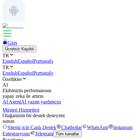
Giriş
Ücretsiz Kaydol
TR
English
Español
Português
TR
English
Español
Português
Özellikler
AI
Ekibinizin performansını
yapay zeka ile artırın
AI Agent
AI yazım yardımcısı
Müşteri Hizmetleri
Olağanüstü bir destek deneyimi
sunun
Siteniz için Canlı Destek
Chatbotlar
WhatsApp
Instagram
Entegrasyonu
Telegram
Tüm kanallar
Pazarlama