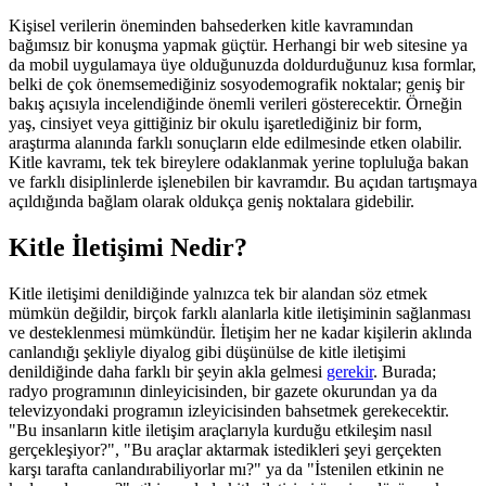
Kişisel verilerin öneminden bahsederken kitle kavramından
bağımsız bir konuşma yapmak güçtür. Herhangi bir web sitesine ya
da mobil uygulamaya üye olduğunuzda doldurduğunuz kısa formlar,
belki de çok önemsemediğiniz sosyodemografik noktalar; geniş bir
bakış açısıyla incelendiğinde önemli verileri gösterecektir. Örneğin
yaş, cinsiyet veya gittiğiniz bir okulu işaretlediğiniz bir form,
araştırma alanında farklı sonuçların elde edilmesinde etken olabilir.
Kitle kavramı, tek tek bireylere odaklanmak yerine topluluğa bakan
ve farklı disiplinlerde işlenebilen bir kavramdır. Bu açıdan tartışmaya
açıldığında bağlam olarak oldukça geniş noktalara gidebilir.
Kitle İletişimi Nedir?
Kitle iletişimi denildiğinde yalnızca tek bir alandan söz etmek
mümkün değildir, birçok farklı alanlarla kitle iletişiminin sağlanması
ve desteklenmesi mümkündür. İletişim her ne kadar kişilerin aklında
canlandığı şekliyle diyalog gibi düşünülse de kitle iletişimi
denildiğinde daha farklı bir şeyin akla gelmesi
gerekir
. Burada;
radyo programının dinleyicisinden, bir gazete okurundan ya da
televizyondaki programın izleyicisinden bahsetmek gerekecektir.
"Bu insanların kitle iletişim araçlarıyla kurduğu etkileşim nasıl
gerçekleşiyor?", "Bu araçlar aktarmak istedikleri şeyi gerçekten
karşı tarafta canlandırabiliyorlar mı?" ya da "İstenilen etkinin ne