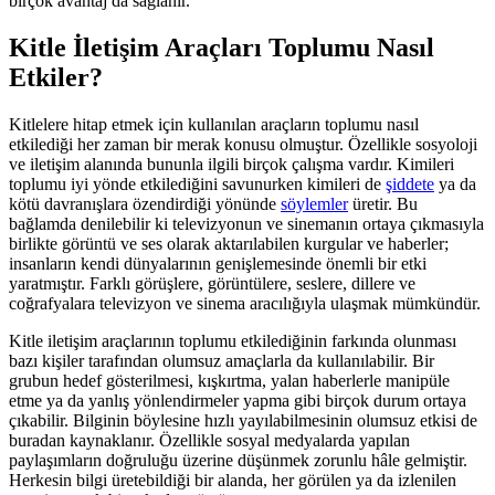
birçok avantaj da sağlanır.
Kitle İletişim Araçları Toplumu Nasıl
Etkiler?
Kitlelere hitap etmek için kullanılan araçların toplumu nasıl
etkilediği her zaman bir merak konusu olmuştur. Özellikle sosyoloji
ve iletişim alanında bununla ilgili birçok çalışma vardır. Kimileri
toplumu iyi yönde etkilediğini savunurken kimileri de
şiddete
ya da
kötü davranışlara özendirdiği yönünde
söylemler
üretir. Bu
bağlamda denilebilir ki televizyonun ve sinemanın ortaya çıkmasıyla
birlikte görüntü ve ses olarak aktarılabilen kurgular ve haberler;
insanların kendi dünyalarının genişlemesinde önemli bir etki
yaratmıştır. Farklı görüşlere, görüntülere, seslere, dillere ve
coğrafyalara televizyon ve sinema aracılığıyla ulaşmak mümkündür.
Kitle iletişim araçlarının toplumu etkilediğinin farkında olunması
bazı kişiler tarafından olumsuz amaçlarla da kullanılabilir. Bir
grubun hedef gösterilmesi, kışkırtma, yalan haberlerle manipüle
etme ya da yanlış yönlendirmeler yapma gibi birçok durum ortaya
çıkabilir. Bilginin böylesine hızlı yayılabilmesinin olumsuz etkisi de
buradan kaynaklanır. Özellikle sosyal medyalarda yapılan
paylaşımların doğruluğu üzerine düşünmek zorunlu hâle gelmiştir.
Herkesin bilgi üretebildiği bir alanda, her görülen ya da izlenilen