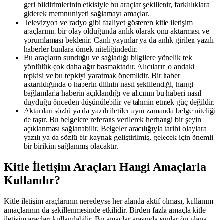
geri bildirimlerinin etkisiyle bu araçlar şekillenir, farklılıklara
giderek memnuniyeti sağlamayı amaçlar.
Televizyon ve radyo gibi faaliyet gösteren kitle iletişim
araçlarının bir olay olduğunda anlık olarak onu aktarması ve
yorumlaması beklenir. Canlı yayınlar ya da anlık girilen yazılı
haberler bunlara örnek niteliğindedir.
Bu araçların sunduğu ve sağladığı bilgilere yönelik tek
yönlülük çok daha ağır basmaktadır. Alıcıların o andaki
tepkisi ve bu tepkiyi yaratmak önemlidir. Bir haber
aktarıldığında o haberin dilinin nasıl şekillendiği, hangi
bağlamlarla haberin açıklandığı ve alıcının bu haberi nasıl
duyduğu önceden düşünülebilir ve tahmin etmek güç değildir.
Aktarılan sözlü ya da yazılı iletiler aynı zamanda belge niteliği
de taşır. Bu belgelere referans verilerek herhangi bir şeyin
açıklanması sağlanabilir. Belgeler aracılığıyla tarihi olaylara
yazılı ya da sözlü bir kaynak geliştirilmiş, gelecek için önemli
bir birikim sağlanmış olacaktır.
Kitle İletişim Araçları Hangi Amaçlarla
Kullanılır?
Kitle iletişim araçlarının neredeyse her alanda aktif olması, kullanım
amaçlarının da şekillenmesinde etkilidir. Birden fazla amaçla kitle
iletişim araçları kullanılabilir. Bu amaçlar arasında şunlar ön plana