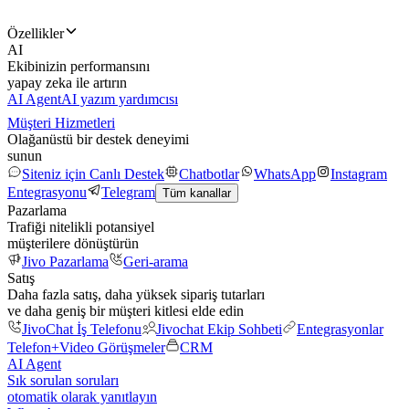
Özellikler
AI
Ekibinizin performansını
yapay zeka ile artırın
AI Agent
AI yazım yardımcısı
Müşteri Hizmetleri
Olağanüstü bir destek deneyimi
sunun
Siteniz için Canlı Destek
Chatbotlar
WhatsApp
Instagram
Entegrasyonu
Telegram
Tüm kanallar
Pazarlama
Trafiği nitelikli potansiyel
müşterilere dönüştürün
Jivo Pazarlama
Geri-arama
Satış
Daha fazla satış, daha yüksek sipariş tutarları
ve daha geniş bir müşteri kitlesi elde edin
JivoChat İş Telefonu
Jivochat Ekip Sohbeti
Entegrasyonlar
Telefon+
Video Görüşmeler
CRM
AI Agent
Sık sorulan soruları
otomatik olarak yanıtlayın