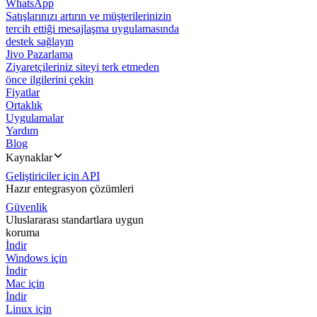
WhatsApp
Satışlarınızı artırın ve müşterilerinizin
tercih ettiği mesajlaşma uygulamasında
destek sağlayın
Jivo Pazarlama
Ziyaretçileriniz siteyi terk etmeden
önce ilgilerini çekin
Fiyatlar
Ortaklık
Uygulamalar
Yardım
Blog
Kaynaklar
Geliştiriciler için API
Hazır entegrasyon çözümleri
Güvenlik
Uluslararası standartlara uygun
koruma
İndir
Windows için
İndir
Mac için
İndir
Linux için