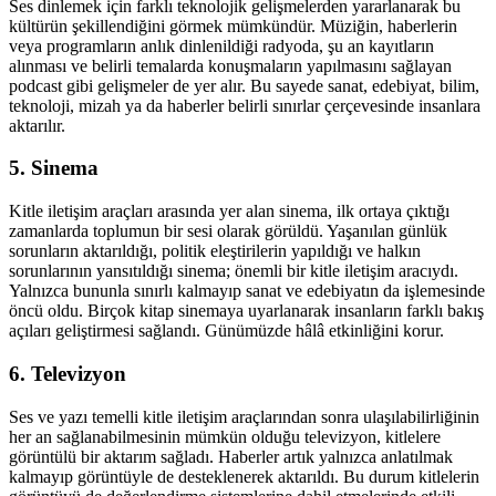
Ses dinlemek için farklı teknolojik gelişmelerden yararlanarak bu
kültürün şekillendiğini görmek mümkündür. Müziğin, haberlerin
veya programların anlık dinlenildiği radyoda, şu an kayıtların
alınması ve belirli temalarda konuşmaların yapılmasını sağlayan
podcast gibi gelişmeler de yer alır. Bu sayede sanat, edebiyat, bilim,
teknoloji, mizah ya da haberler belirli sınırlar çerçevesinde insanlara
aktarılır.
5. Sinema
Kitle iletişim araçları arasında yer alan sinema, ilk ortaya çıktığı
zamanlarda toplumun bir sesi olarak görüldü. Yaşanılan günlük
sorunların aktarıldığı, politik eleştirilerin yapıldığı ve halkın
sorunlarının yansıtıldığı sinema; önemli bir kitle iletişim aracıydı.
Yalnızca bununla sınırlı kalmayıp sanat ve edebiyatın da işlemesinde
öncü oldu. Birçok kitap sinemaya uyarlanarak insanların farklı bakış
açıları geliştirmesi sağlandı. Günümüzde hâlâ etkinliğini korur.
6. Televizyon
Ses ve yazı temelli kitle iletişim araçlarından sonra ulaşılabilirliğinin
her an sağlanabilmesinin mümkün olduğu televizyon, kitlelere
görüntülü bir aktarım sağladı. Haberler artık yalnızca anlatılmak
kalmayıp görüntüyle de desteklenerek aktarıldı. Bu durum kitlelerin