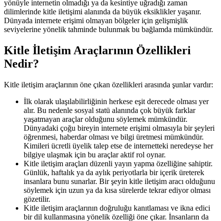
yönüyle internetin olmadığı ya da kesintiye uğradığı zaman
dilimlerinde kitle iletişimi alanında da büyük eksiklikler yaşanır.
Dünyada internete erişimi olmayan bölgeler için gelişmişlik
seviyelerine yönelik tahminde bulunmak bu bağlamda mümkündür.
Kitle İletişim Araçlarının Özellikleri
Nedir?
Kitle iletişim araçlarının öne çıkan özellikleri arasında şunlar vardır:
İlk olarak ulaşılabilirliğinin herkese eşit derecede olması yer
alır. Bu nedenle sosyal statü alanında çok büyük farklar
yaşatmayan araçlar olduğunu söylemek mümkündür.
Dünyadaki çoğu bireyin internete erişimi olmasıyla bir şeyleri
öğrenmesi, haberdar olması ve bilgi üretmesi mümkündür.
Kimileri ücretli üyelik talep etse de internetteki neredeyse her
bilgiye ulaşmak için bu araçlar aktif rol oynar.
Kitle iletişim araçları düzenli yayın yapma özelliğine sahiptir.
Günlük, haftalık ya da aylık periyotlarla bir içerik üreterek
insanlara bunu sunarlar. Bir şeyin kitle iletişim aracı olduğunu
söylemek için uzun ya da kısa sürelerde tekrar ediyor olması
gözetilir.
Kitle iletişim araçlarının doğruluğu kanıtlaması ve ikna edici
bir dil kullanmasına yönelik özelliği öne çıkar. İnsanların da