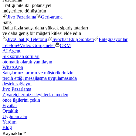
Trafiği nitelikli potansiyel
müşterilere dönüştürün
Jivo Pazarlama
Geri-arama
Satış
Daha fazla satış, daha yüksek sipariş tutarları
ve daha geniş bir müşteri kitlesi elde edin
JivoChat İş Telefonu
Jivochat Ekip Sohbeti
Entegrasyonlar
Telefon+
Video Görüşmeler
CRM
AI Agent
Sık sorulan soruları
otomatik olarak yanıtlayın
WhatsApp
Satışlarınızı artırın ve müşterilerinizin
tercih ettiği mesajlaşma uygulamasında
destek sağlayın
Jivo Pazarlama
Ziyaretçileriniz siteyi terk etmeden
önce ilgilerini çekin
Fiyatlar
Ortaklık
Uygulamalar
Yardım
Blog
Kaynaklar