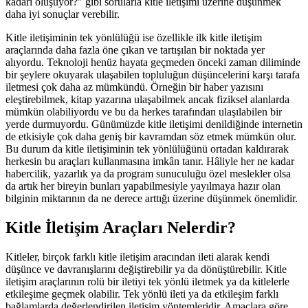
kadarı oluşuyor?" gibi sorularla kitle iletişimi üzerine düşünmek
daha iyi sonuçlar verebilir.
Kitle iletişiminin tek yönlülüğü ise özellikle ilk kitle iletişim
araçlarında daha fazla öne çıkan ve tartışılan bir noktada yer
alıyordu. Teknoloji henüz hayata geçmeden önceki zaman diliminde
bir şeylere okuyarak ulaşabilen topluluğun düşüncelerini karşı tarafa
iletmesi çok daha az mümkündü. Örneğin bir haber yazısını
eleştirebilmek, kitap yazarına ulaşabilmek ancak fiziksel alanlarda
mümkün olabiliyordu ve bu da herkes tarafından ulaşılabilen bir
yerde durmuyordu. Günümüzde kitle iletişimi denildiğinde internetin
de etkisiyle çok daha geniş bir kavramdan söz etmek mümkün olur.
Bu durum da kitle iletişiminin tek yönlülüğünü ortadan kaldırarak
herkesin bu araçları kullanmasına imkân tanır. Hâliyle her ne kadar
habercilik, yazarlık ya da program sunuculuğu özel meslekler olsa
da artık her bireyin bunları yapabilmesiyle yayılmaya hazır olan
bilginin miktarının da ne derece arttığı üzerine düşünmek önemlidir.
Kitle İletişim Araçları Nelerdir?
Kitleler, birçok farklı kitle iletişim aracından ileti alarak kendi
düşünce ve davranışlarını değiştirebilir ya da dönüştürebilir. Kitle
iletişim araçlarının rolü bir iletiyi tek yönlü iletmek ya da kitlelerle
etkileşime geçmek olabilir. Tek yönlü ileti ya da etkileşim farklı
bağlamlarda değerlendirilen iletişim yöntemleridir. Amaçlara göre