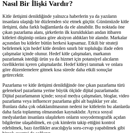
Nasıl Bir İlişki Vardır?
Kitle iletişimi denildiğinde yalnızca haberlerin ya da yazıların
insanlara ulaştığı bir düzlemden söz etmek güçtür. Günümüzde kitle
iletişimi, daha farklı bağlamlarda da ele alınabilir. Bu noktada öne
çıkan pazarlama alanı, şirketlerin ilk kuruldukları andan itibaren
kitleleri düşünüp onlara göre aksiyon aldıkları bir alandır. Markalar
açısından bu kitleler bütün herkesi kapsamaz. Etkili bir strateji
belirlemek için hedef kitle denilen sınırlı bir topluluğu ifade eden
çalışmalar içinde olunur. Hedef kitle çalışmaları, markanın
pazarlamak istediği ürün ya da hizmet için potansiyel alıcıların
özelliklerini içeren çalışmalardır. Hedef kitleyi tanımak ve onlara
göre düzenlemelere gitmek kısa sürede daha etkili sonuçlar
getirecektir.
Pazarlama ve kitle iletişimi denildiğinde öne çıkan pazarlama türü
geleneksel pazarlama yerine büyük ölçüde dijital pazarlamadır.
Dijital pazarlamanın içinde; sosyal medya çalışmaları, bloglar, video
pazarlama veya influencer pazarlama gibi alt başlıklar yer alır.
Bunlara daha çok odaklanılmasının nedeni ise kitlelerin bu alanlarda
daha fazla toplanmış olmasından kaynaklıdır. Ayrıca sosyal
medyalardan insanlara ulaşılırken onların sosyodemografik açıdan
bilgilerine ulaşabilmek, en çok kimlerin takip ettiğini kontrol
edebilmek, bazı özellikler aracılığıyla soru-cevap yapabilmek gibi