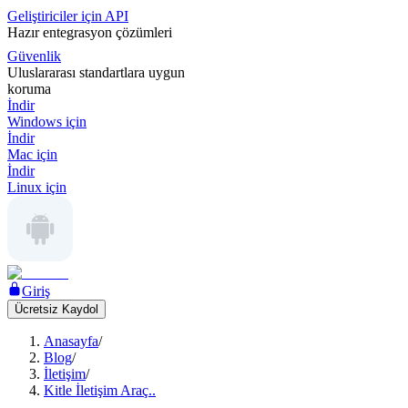
Geliştiriciler için API
Hazır entegrasyon çözümleri
Güvenlik
Uluslararası standartlara uygun
koruma
İndir
Windows için
İndir
Mac için
İndir
Linux için
Giriş
Ücretsiz Kaydol
Anasayfa
/
Blog
/
İletişim
/
Kitle İletişim Araç..