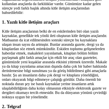
kullanılan araçlarda da farklılıklar vardır. Günümüze kadar gelen
süreçte yedi farklı başlık altında kitle iletişim araçlarından
bahsedilebilir:
1. Yazılı kitle iletişim araçları
Kitle iletişim araçlarının belki de en eskilerinden biri olan yazılı
kaynaklar, genellikle tek yönlü ileti oluşturan kitle iletişim araçlarıdır.
Matbaanın da icat edilmesinden sonraki süreçte bu kaynaklara
ulaşan insan sayısı da artmıştır. Bunlar arasında gazete, dergi ya da
kitaplardan söz etmek mümkündür. Eskiden toplumu gelişmelerden
haberdar etmek, makaleleri yayınlamak, kitapları bölüm bölüm
paylaşmak gibi farklı amaçlar için etkili bir araç olan gazeteler,
günümüzde yeni kuşaklar arasında etkisini yitirmek üzeredir. Makale
ya da kitap yayınlama amacının dışında daha çok bir haber hakkında
derinlemesine bilgi sunulması ya da görüş bildirilmesi gibi amaçlarla
basılır. Şu an insanların daha çok dergi ve kitaplara yöneldiğini,
onları okuyarak bilgi edinmeye çalıştığı görülür. Daha önemli bir
noktada duran şey ise basılı kaynaklar yerine insanların artık
ulaşılabilirliğinin daha kolay olmasının etkisiyle elektronik gazete ve
dergileri okumayı tercih etmesidir. Bu da dünyanın yönünü çevirdiği
noktaya uygun bir yönelimdir.
2. Telgraf