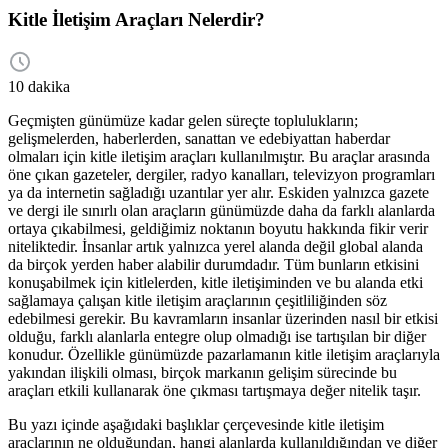
Kitle İletişim Araçları Nelerdir?
10 dakika
Geçmişten günümüze kadar gelen süreçte toplulukların;
gelişmelerden, haberlerden, sanattan ve edebiyattan haberdar
olmaları için kitle iletişim araçları kullanılmıştır. Bu araçlar arasında
öne çıkan gazeteler, dergiler, radyo kanalları, televizyon programları
ya da internetin sağladığı uzantılar yer alır. Eskiden yalnızca gazete
ve dergi ile sınırlı olan araçların günümüzde daha da farklı alanlarda
ortaya çıkabilmesi, geldiğimiz noktanın boyutu hakkında fikir verir
niteliktedir. İnsanlar artık yalnızca yerel alanda değil global alanda
da birçok yerden haber alabilir durumdadır. Tüm bunların etkisini
konuşabilmek için kitlelerden, kitle iletişiminden ve bu alanda etki
sağlamaya çalışan kitle iletişim araçlarının çeşitliliğinden söz
edebilmesi gerekir. Bu kavramların insanlar üzerinden nasıl bir etkisi
olduğu, farklı alanlarla entegre olup olmadığı ise tartışılan bir diğer
konudur. Özellikle günümüzde pazarlamanın kitle iletişim araçlarıyla
yakından ilişkili olması, birçok markanın gelişim sürecinde bu
araçları etkili kullanarak öne çıkması tartışmaya değer nitelik taşır.
Bu yazı içinde aşağıdaki başlıklar çerçevesinde kitle iletişim
araçlarının ne olduğundan, hangi alanlarda kullanıldığından ve diğer