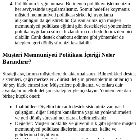
Politikanın Uygulanması: Belirlenen politikayı işletmenizin
her seviyesinde uygulamalısınız. Somut hedefler koymanız
müşteri memnuniyeti politikası şirket içi uygulama
alışkanlığını da geliştirebilir. Çalışanlarınız için müşteri
memnuniyeti politikası eğitimi gibi destekleyici yöntemlerle
politika uygulama süreci hızlandırma da hedeflerinizden biri
olabilir. Canlı destek chatbotu edinme gibi yöntemler de
taleplere geri dönüş sürenizi kısaltabilir.
Müşteri Memnuniyeti Politikası İçeriği Neler
Barındırır?
Strateji araçlarınızı müşterilere de aktarmalısınız. Bilmedikleri destek
sistemleri, çağrı merkezleri, dürüst iletişim prensiplerinin onlar için
bir şey ifade etmesi zor. Müşterilere politikanızı ve onlara dair
avantajlarını etkili iletişim stratejileriyle açıklayın. Yöntemlere dair
birkaç küçük öneri:
Taahhütler: Diyelim bir canlı destek sisteminiz var, nasıl
çalıştığını, diğer iletişim kanallarına yapılan yönlendirmeleri
ve geri dönüş süresini net olarak belirtmelisiniz.
Değerler: Müşteri odaklılık ve güvenilirlik gibi işletme müşteri
memnuniyeti politikası ilkelerini sunmanız, kalite ve
gelirlerinizi büyütüyor.