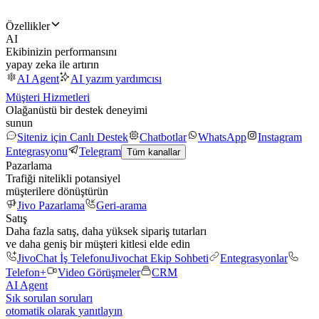
Özellikler
AI
Ekibinizin performansını
yapay zeka ile artırın
AI Agent
AI yazım yardımcısı
Müşteri Hizmetleri
Olağanüstü bir destek deneyimi
sunun
Siteniz için Canlı Destek
Chatbotlar
WhatsApp
Instagram
Entegrasyonu
Telegram
Tüm kanallar
Pazarlama
Trafiği nitelikli potansiyel
müşterilere dönüştürün
Jivo Pazarlama
Geri-arama
Satış
Daha fazla satış, daha yüksek sipariş tutarları
ve daha geniş bir müşteri kitlesi elde edin
JivoChat İş Telefonu
Jivochat Ekip Sohbeti
Entegrasyonlar
Telefon+
Video Görüşmeler
CRM
AI Agent
Sık sorulan soruları
otomatik olarak yanıtlayın