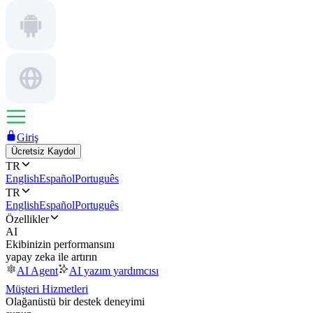
Giriş
Ücretsiz Kaydol
TR
English
Español
Português
TR
English
Español
Português
Özellikler
AI
Ekibinizin performansını
yapay zeka ile artırın
AI Agent
AI yazım yardımcısı
Müşteri Hizmetleri
Olağanüstü bir destek deneyimi