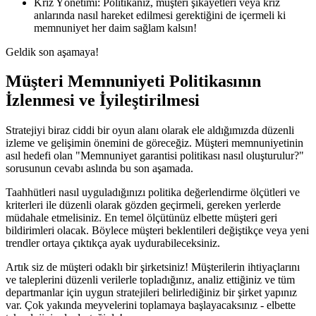
Kriz Yönetimi: Politikanız, müşteri şikayetleri veya kriz
anlarında nasıl hareket edilmesi gerektiğini de içermeli ki
memnuniyet her daim sağlam kalsın!
Geldik son aşamaya!
Müşteri Memnuniyeti Politikasının
İzlenmesi ve İyileştirilmesi
Stratejiyi biraz ciddi bir oyun alanı olarak ele aldığımızda düzenli
izleme ve gelişimin önemini de göreceğiz. Müşteri memnuniyetinin
asıl hedefi olan "Memnuniyet garantisi politikası nasıl oluşturulur?"
sorusunun cevabı aslında bu son aşamada.
Taahhütleri nasıl uyguladığınızı politika değerlendirme ölçütleri ve
kriterleri ile düzenli olarak gözden geçirmeli, gereken yerlerde
müdahale etmelisiniz. En temel ölçütünüz elbette müşteri geri
bildirimleri olacak. Böylece müşteri beklentileri değiştikçe veya yeni
trendler ortaya çıktıkça ayak uydurabileceksiniz.
Artık siz de müşteri odaklı bir şirketsiniz! Müşterilerin ihtiyaçlarını
ve taleplerini düzenli verilerle topladığınız, analiz ettiğiniz ve tüm
departmanlar için uygun stratejileri belirlediğiniz bir şirket yapınız
var. Çok yakında meyvelerini toplamaya başlayacaksınız - elbette