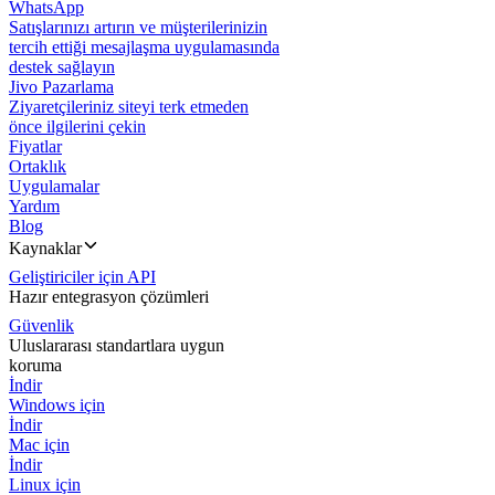
WhatsApp
Satışlarınızı artırın ve müşterilerinizin
tercih ettiği mesajlaşma uygulamasında
destek sağlayın
Jivo Pazarlama
Ziyaretçileriniz siteyi terk etmeden
önce ilgilerini çekin
Fiyatlar
Ortaklık
Uygulamalar
Yardım
Blog
Kaynaklar
Geliştiriciler için API
Hazır entegrasyon çözümleri
Güvenlik
Uluslararası standartlara uygun
koruma
İndir
Windows için
İndir
Mac için
İndir
Linux için