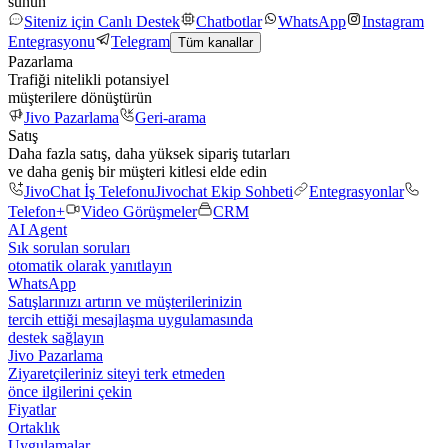
sunun
Siteniz için Canlı Destek
Chatbotlar
WhatsApp
Instagram
Entegrasyonu
Telegram
Tüm kanallar
Pazarlama
Trafiği nitelikli potansiyel
müşterilere dönüştürün
Jivo Pazarlama
Geri-arama
Satış
Daha fazla satış, daha yüksek sipariş tutarları
ve daha geniş bir müşteri kitlesi elde edin
JivoChat İş Telefonu
Jivochat Ekip Sohbeti
Entegrasyonlar
Telefon+
Video Görüşmeler
CRM
AI Agent
Sık sorulan soruları
otomatik olarak yanıtlayın
WhatsApp
Satışlarınızı artırın ve müşterilerinizin
tercih ettiği mesajlaşma uygulamasında
destek sağlayın
Jivo Pazarlama
Ziyaretçileriniz siteyi terk etmeden
önce ilgilerini çekin
Fiyatlar
Ortaklık
Uygulamalar