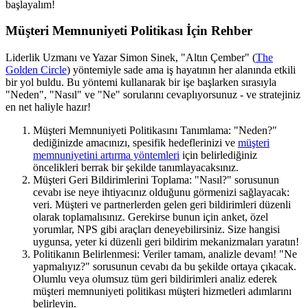
başlayalım!
Müşteri Memnuniyeti Politikası İçin Rehber
Liderlik Uzmanı ve Yazar Simon Sinek, "Altın Çember" (
The
Golden Circle
) yöntemiyle sade ama iş hayatının her alanında etkili
bir yol buldu. Bu yöntemi kullanarak bir işe başlarken sırasıyla
"Neden", "Nasıl" ve "Ne" sorularını cevaplıyorsunuz - ve stratejiniz
en net haliyle hazır!
Müşteri Memnuniyeti Politikasını Tanımlama: "Neden?"
dediğinizde amacınızı, spesifik hedeflerinizi ve
müşteri
memnuniyetini artırma yöntemleri
için belirlediğiniz
öncelikleri berrak bir şekilde tanımlayacaksınız.
Müşteri Geri Bildirimlerini Toplama: "Nasıl?" sorusunun
cevabı ise neye ihtiyacınız olduğunu görmenizi sağlayacak:
veri. Müşteri ve partnerlerden gelen geri bildirimleri düzenli
olarak toplamalısınız. Gerekirse bunun için anket, özel
yorumlar, NPS gibi araçları deneyebilirsiniz. Size hangisi
uygunsa, yeter ki düzenli geri bildirim mekanizmaları yaratın!
Politikanın Belirlenmesi: Veriler tamam, analizle devam! "Ne
yapmalıyız?" sorusunun cevabı da bu şekilde ortaya çıkacak.
Olumlu veya olumsuz tüm geri bildirimleri analiz ederek
müşteri memnuniyeti politikası müşteri hizmetleri adımlarını
belirleyin.