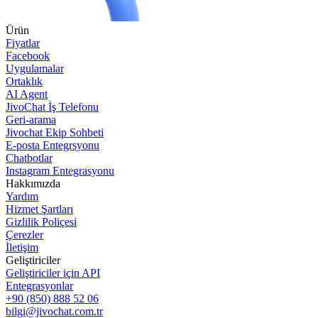
Ürün
Fiyatlar
Facebook
Uygulamalar
Ortaklık
AI Agent
JivoChat İş Telefonu
Geri-arama
Jivochat Ekip Sohbeti
E-posta Entegrsyonu
Chatbotlar
Instagram Entegrasyonu
Hakkımızda
Yardım
Hizmet Şartları
Gizlilik Poliçesi
Çerezler
İletişim
Geliştiriciler
Geliştiriciler için API
Entegrasyonlar
+90 (850) 888 52 06
bilgi@jivochat.com.tr