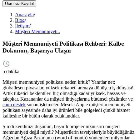
Ücretsiz Kaydol
Anasayfa
/
Blog
/
İletişim
/
Müşteri Memnuniyeti..
Müşteri Memnuniyeti Politikası Rehberi: Kalbe
Dokunun, Başarıya Ulaşın
5 dakika
Müşteri memnuniyeti politikası neden kritik? Yanıtlar net;
globalleşen piyasalar, yüksek rekabet, arenaya dönüşen iş dünyası!
Artık tüketici beklentileri hiç olmadığı kadar yüksek, hassas ve
talepkar. Kazananlar da müşteri ihtiyaçlarına bütünsel çözümler ve
canlı destek
sunan işletmeler. Mesela Apple müşteri memnuniyeti
politikası sayesinde daha iyi ürünleri bile gölgeledi çünkü hizmet
kalitesine bir bütün olarak odaklandılar.
Şimdi kendinizi düşünün, başarılı projelerinizin sırrı müşteri
memnuniyeti değil miydi? Müşterilerin tavsiyeleriyle büyüdüğünüz
Ağızdan Ağıza Pazarlama (word of mouth) yöntemleri milyonlar