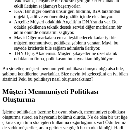
VakıfBank, iletişimde bir orkestra şefi gibi! Her kanaldan
etkili iletişim sağlamayı başarıyorlar.
İGA: Bir diğer önemli unsur geri bildirim, İGA tarafından
objektif, adil ve en önemlisi gizlilik içinde ele alınıyor.
Arçelik: Müşteri odaklılık Arçelik’in DNA’sında var. Bu
odakla şekillenen teknik destek servisi diğer markaların bir
adım önünde olmalarını sağlıyor.
Mavi: Diğer markalara emsal teşkil edecek kadar iyi bir
müşteri memnuniyeti politikası şablonu yaratan Mavi, bu
sayede krizlerde bile sağlam adımlarla ilerliyor.
THY Uçuş Akademisi: Müşteri şikayetlerine özel olarak
odaklanan firma, politikasını bu kaynaktan büyütüyor.
Bu şirketler, müşteri memnuniyeti politikası danışmanlığı alsa bile,
şablonu kendilerine uyarladılar. Size neyin iyi geleceğini en iyi bilen
sizsiniz! Peki bu politikayı nasıl oluşturacaksınız?
Müşteri Memnuniyeti Politikası
Oluşturma
İşletme politikaları üzerine bir oyun olsaydı, memnuniyet politikası
oluşturma süreci en heyecanlı bölümü olurdu. Ne de olsa bir üst lige
çıkmak için tüm stratejileri kullanma özgürlüğünüz var! Ödülleriniz
de sadık müşteriler, artan gelirler ve güçlü bir marka kimliği. Hadi