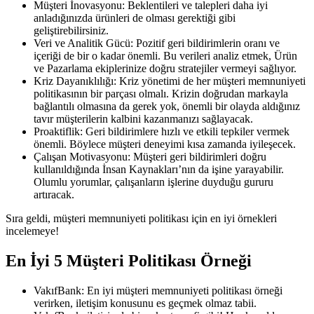
Müşteri İnovasyonu: Beklentileri ve talepleri daha iyi
anladığınızda ürünleri de olması gerektiği gibi
geliştirebilirsiniz.
Veri ve Analitik Gücü: Pozitif geri bildirimlerin oranı ve
içeriği de bir o kadar önemli. Bu verileri analiz etmek, Ürün
ve Pazarlama ekiplerinize doğru stratejiler vermeyi sağlıyor.
Kriz Dayanıklılığı: Kriz yönetimi de her müşteri memnuniyeti
politikasının bir parçası olmalı. Krizin doğrudan markayla
bağlantılı olmasına da gerek yok, önemli bir olayda aldığınız
tavır müşterilerin kalbini kazanmanızı sağlayacak.
Proaktiflik: Geri bildirimlere hızlı ve etkili tepkiler vermek
önemli. Böylece müşteri deneyimi kısa zamanda iyileşecek.
Çalışan Motivasyonu: Müşteri geri bildirimleri doğru
kullanıldığında İnsan Kaynakları’nın da işine yarayabilir.
Olumlu yorumlar, çalışanların işlerine duyduğu gururu
artıracak.
Sıra geldi, müşteri memnuniyeti politikası için en iyi örnekleri
incelemeye!
En İyi 5 Müşteri Politikası Örneği
VakıfBank: En iyi müşteri memnuniyeti politikası örneği
verirken, iletişim konusunu es geçmek olmaz tabii.