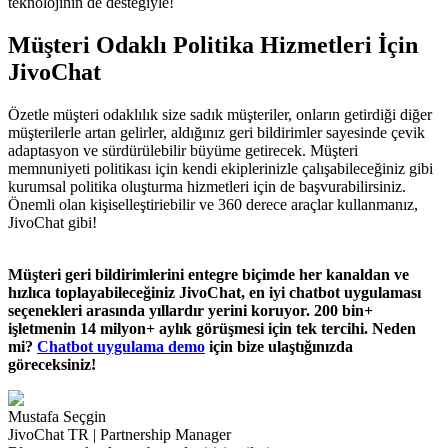
teknolojinin de desteğiyle!
Müşteri Odaklı Politika Hizmetleri İçin
JivoChat
Özetle müşteri odaklılık size sadık müşteriler, onların getirdiği diğer
müşterilerle artan gelirler, aldığınız geri bildirimler sayesinde çevik
adaptasyon ve sürdürülebilir büyüme getirecek. Müşteri
memnuniyeti politikası için kendi ekiplerinizle çalışabileceğiniz gibi
kurumsal politika oluşturma hizmetleri için de başvurabilirsiniz.
Önemli olan kişiselleştiriebilir ve 360 derece araçlar kullanmanız,
JivoChat gibi!
Müşteri geri bildirimlerini entegre biçimde her kanaldan ve
hızlıca toplayabileceğiniz JivoChat, en iyi chatbot uygulaması
seçenekleri arasında yıllardır yerini koruyor. 200 bin+
işletmenin 14 milyon+ aylık görüşmesi için tek tercihi. Neden
mi?
Chatbot uygulama demo
için bize ulaştığınızda
göreceksiniz!
Mustafa Seçgin
JivoChat TR | Partnership Manager