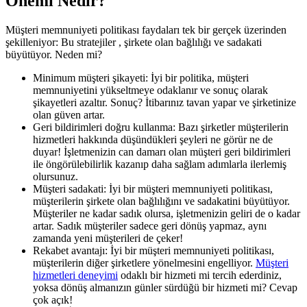
Önemi Nedir?
Müşteri memnuniyeti politikası faydaları tek bir gerçek üzerinden
şekilleniyor: Bu stratejiler , şirkete olan bağlılığı ve sadakati
büyütüyor. Neden mi?
Minimum müşteri şikayeti: İyi bir politika, müşteri
memnuniyetini yükseltmeye odaklanır ve sonuç olarak
şikayetleri azaltır. Sonuç? İtibarınız tavan yapar ve şirketinize
olan güven artar.
Geri bildirimleri doğru kullanma: Bazı şirketler müşterilerin
hizmetleri hakkında düşündükleri şeyleri ne görür ne de
duyar! İşletmenizin can damarı olan müşteri geri bildirimleri
ile öngörülebilirlik kazanıp daha sağlam adımlarla ilerlemiş
olursunuz.
Müşteri sadakati: İyi bir müşteri memnuniyeti politikası,
müşterilerin şirkete olan bağlılığını ve sadakatini büyütüyor.
Müşteriler ne kadar sadık olursa, işletmenizin geliri de o kadar
artar. Sadık müşteriler sadece geri dönüş yapmaz, aynı
zamanda yeni müşterileri de çeker!
Rekabet avantajı: İyi bir müşteri memnuniyeti politikası,
müşterilerin diğer şirketlere yönelmesini engelliyor.
Müşteri
hizmetleri deneyimi
odaklı bir hizmeti mi tercih ederdiniz,
yoksa dönüş almanızın günler sürdüğü bir hizmeti mi? Cevap
çok açık!