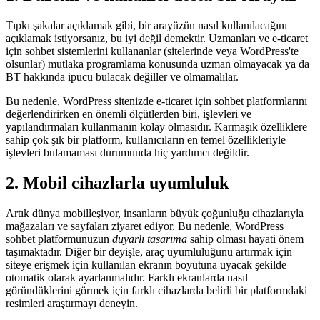
Tıpkı şakalar açıklamak gibi, bir arayüzün nasıl kullanılacağını
açıklamak istiyorsanız, bu iyi değil demektir. Uzmanları ve e-ticaret
için sohbet sistemlerini kullananlar (sitelerinde veya WordPress'te
olsunlar) mutlaka programlama konusunda uzman olmayacak ya da
BT hakkında ipucu bulacak değiller ve olmamalılar.
Bu nedenle, WordPress sitenizde e-ticaret için sohbet platformlarını
değerlendirirken en önemli ölçütlerden biri, işlevleri ve
yapılandırmaları kullanmanın kolay olmasıdır. Karmaşık özelliklere
sahip çok şık bir platform, kullanıcıların en temel özellikleriyle
işlevleri bulamaması durumunda hiç yardımcı değildir.
2. Mobil cihazlarla uyumluluk
Artık dünya mobilleşiyor, insanların büyük çoğunluğu cihazlarıyla
mağazaları ve sayfaları ziyaret ediyor. Bu nedenle, WordPress
sohbet platformunuzun
duyarlı tasarıma
sahip olması hayati önem
taşımaktadır. Diğer bir deyişle, araç uyumluluğunu artırmak için
siteye erişmek için kullanılan ekranın boyutuna uyacak şekilde
otomatik olarak ayarlanmalıdır. Farklı ekranlarda nasıl
göründüklerini görmek için farklı cihazlarda belirli bir platformdaki
resimleri araştırmayı deneyin.