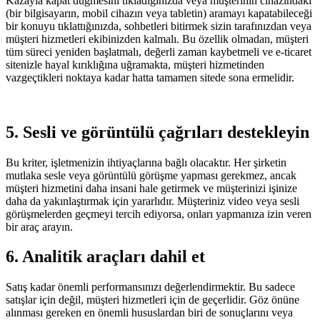
Kazayla kapat düğmesini tıkladığınızda veya müşterinin cihazındaki
(bir bilgisayarın, mobil cihazın veya tabletin) aramayı kapatabileceği
bir konuyu tıklattığınızda, sohbetleri bitirmek sizin tarafınızdan veya
müşteri hizmetleri ekibinizden kalmalı. Bu özellik olmadan, müşteri
tüm süreci yeniden başlatmalı, değerli zaman kaybetmeli ve e-ticaret
sitenizle hayal kırıklığına uğramakta, müşteri hizmetinden
vazgeçtikleri noktaya kadar hatta tamamen sitede sona ermelidir.
5. Sesli ve görüntülü çağrıları destekleyin
Bu kriter, işletmenizin ihtiyaçlarına bağlı olacaktır. Her şirketin
mutlaka sesle veya görüntülü görüşme yapması gerekmez, ancak
müşteri hizmetini daha insani hale getirmek ve müşterinizi işinize
daha da yakınlaştırmak için yararlıdır. Müşteriniz video veya sesli
görüşmelerden geçmeyi tercih ediyorsa, onları yapmanıza izin veren
bir araç arayın.
6. Analitik araçları dahil et
Satış kadar önemli performansınızı değerlendirmektir. Bu sadece
satışlar için değil, müşteri hizmetleri için de geçerlidir. Göz önüne
alınması gereken en önemli hususlardan biri de sonuçlarını veya