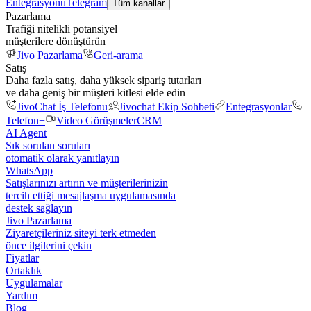
Entegrasyonu
Telegram
Tüm kanallar
Pazarlama
Trafiği nitelikli potansiyel
müşterilere dönüştürün
Jivo Pazarlama
Geri-arama
Satış
Daha fazla satış, daha yüksek sipariş tutarları
ve daha geniş bir müşteri kitlesi elde edin
JivoChat İş Telefonu
Jivochat Ekip Sohbeti
Entegrasyonlar
Telefon+
Video Görüşmeler
CRM
AI Agent
Sık sorulan soruları
otomatik olarak yanıtlayın
WhatsApp
Satışlarınızı artırın ve müşterilerinizin
tercih ettiği mesajlaşma uygulamasında
destek sağlayın
Jivo Pazarlama
Ziyaretçileriniz siteyi terk etmeden
önce ilgilerini çekin
Fiyatlar
Ortaklık
Uygulamalar
Yardım
Blog