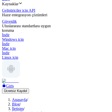
Kaynaklar
Geliştiriciler için API
Hazır entegrasyon çözümleri
Güvenlik
Uluslararası standartlara uygun
koruma
İndir
Windows için
İndir
Mac için
İndir
Linux için
Giriş
Ücretsiz Kaydol
Anasayfa
/
Blog
/
İletişim
/