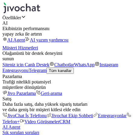
Özellikler
AI
Ekibinizin performansını
yapay zeka ile artırın
AI Agent
AI yazım yardımcısı
Müşteri Hizmetleri
Olağanüstü bir destek deneyimi
sunun
Siteniz için Canlı Destek
Chatbotlar
WhatsApp
Instagram
Entegrasyonu
Telegram
Tüm kanallar
Pazarlama
Trafiği nitelikli potansiyel
müşterilere dönüştürün
Jivo Pazarlama
Geri-arama
Satış
Daha fazla satış, daha yüksek sipariş tutarları
ve daha geniş bir müşteri kitlesi elde edin
JivoChat İş Telefonu
Jivochat Ekip Sohbeti
Entegrasyonlar
Telefon+
Video Görüşmeler
CRM
AI Agent
Sık sorulan soruları