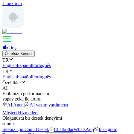
Linux için
Giriş
Ücretsiz Kaydol
TR
English
Español
Português
TR
English
Español
Português
Özellikler
AI
Ekibinizin performansını
yapay zeka ile artırın
AI Agent
AI yazım yardımcısı
Müşteri Hizmetleri
Olağanüstü bir destek deneyimi
sunun
Siteniz için Canlı Destek
Chatbotlar
WhatsApp
Instagram