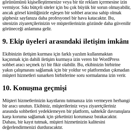
görünümünü kişiselleştirmenize veya bir tür reklam içermesine izin
vermiyor. Sıkı bütçeli siteler için bu çok büyük bir sorun olmayabilir,
ancak görsel kimliğinizle eşleşen bir sohbet aracına sahip olmak
şüphesiz sayfanıza daha profesyonel bir hava katacaktır. Bu,
sitenizin ziyaretçilerinizin ve müşterilerinizin gözünde daha güvenilir
görüneceği anlamına gelir.
9. Ekip üyeleri arasındaki iletişim imkânı
Ekibinizin iletişim kurması için farklı yazılım kullanmaktan
kaçınmak için dahili iletişim kurmaya izin veren bir WordPress
sohbet aracı seçmek iyi bir fikir olabilir. Bu, ekibinizin birbirine
yakın çalışmasını sağlamak için bir yoldur ve platformdan çıkmadan
müşteri hizmetleri sunarken birbirlerine soru sormalarına izin verir.
10. Konuşma geçmişi
Müşteri hizmetlerinizin kayıtlarını tutmanıza izin vermeyen herhangi
bir aracı unutun. Ekibiniz, müşterileriniz veya ziyaretçileriniz
arasında sohbetleri yedeklemeyen bir platform, sahtekâr davranışlara
karşı koruma sağlamak için şirketinizi korumasız bırakacaktır.
Dahası, bir kayıt tutmak, müşteri hizmetinizin kalitesini
değerlendirmenizi durduracaktır.