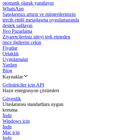
otomatik olarak yanıtlayın
WhatsApp
Satışlarınızı artırın ve müşterilerinizin
tercih ettiği mesajlaşma uygulamasında
destek sağlayın
Jivo Pazarlama
Ziyaretçileriniz siteyi terk etmeden
önce ilgilerini çekin
Fiyatlar
Ortaklık
Uygulamalar
Yardım
Blog
Kaynaklar
Geliştiriciler için API
Hazır entegrasyon çözümleri
Güvenlik
Uluslararası standartlara uygun
koruma
İndir
Windows için
İndir
Mac için
İndir