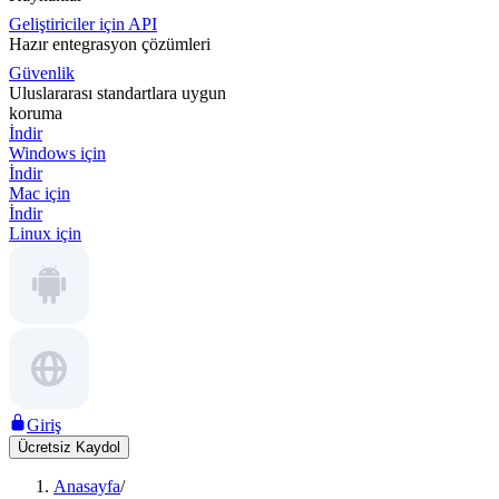
Geliştiriciler için API
Hazır entegrasyon çözümleri
Güvenlik
Uluslararası standartlara uygun
koruma
İndir
Windows için
İndir
Mac için
İndir
Linux için
Giriş
Ücretsiz Kaydol
Anasayfa
/