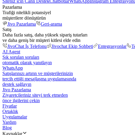
Siteniz için Canlı Destek
Chatbotlar
WhatsApp
Instagram Entegrasyon
Pazarlama
Trafiği nitelikli potansiyel
müşterilere dönüştürün
Jivo Pazarlama
Geri-arama
Satış
Daha fazla satış, daha yüksek sipariş tutarları
ve daha geniş bir müşteri kitlesi elde edin
JivoChat İş Telefonu
Jivochat Ekip Sohbeti
Entegrasyonlar
T
AI Agent
Sık sorulan soruları
otomatik olarak yanıtlayın
WhatsApp
Satışlarınızı artırın ve müşterilerinizin
tercih ettiği mesajlaşma uygulamasında
destek sağlayın
Jivo Pazarlama
Ziyaretçileriniz siteyi terk etmeden
önce ilgilerini çekin
Fiyatlar
Ortaklık
Uygulamalar
Yardım
Blog
Kaynaklar