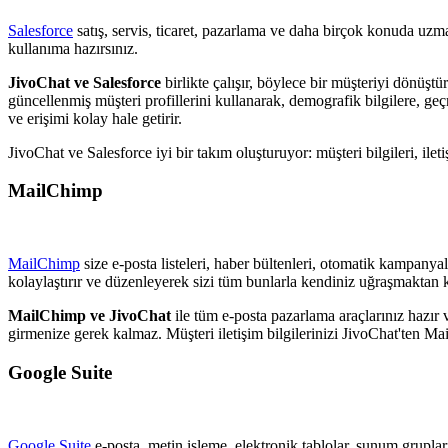
Salesforce
satış, servis, ticaret, pazarlama ve daha birçok konuda uzm
kullanıma hazırsınız.
JivoChat ve Salesforce
birlikte çalışır, böylece bir müşteriyi dönüşt
güncellenmiş müşteri profillerini kullanarak, demografik bilgilere, ge
ve erişimi kolay hale getirir.
JivoChat ve Salesforce iyi bir takım oluşturuyor: müşteri bilgileri, i
MailChimp
MailChimp
size e-posta listeleri, haber bültenleri, otomatik kampanya
kolaylaştırır ve düzenleyerek sizi tüm bunlarla kendiniz uğraşmaktan k
MailChimp ve JivoChat
ile tüm e-posta pazarlama araçlarınız hazır v
girmenize gerek kalmaz. Müşteri iletişim bilgilerinizi JivoChat'ten Ma
Google Suite
Google Suite
e-posta, metin işleme, elektronik tablolar, sunum gruplar