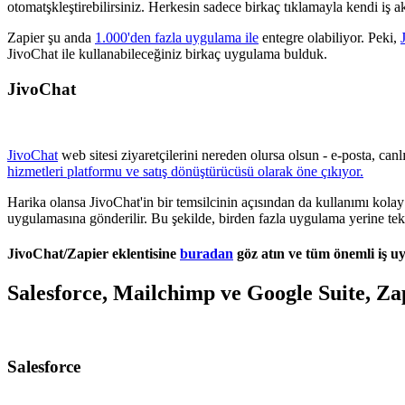
otomatşkleştirebilirsiniz. Herkesin sadece birkaç tıklamayla kendi iş a
Zapier şu anda
1.000'den fazla uygulama ile
entegre olabiliyor. Peki,
JivoChat ile kullanabileceğiniz birkaç uygulama bulduk.
JivoChat
JivoChat
web sitesi ziyaretçilerini nereden olursa olsun - e-posta, can
hizmetleri platformu ve satış dönüştürücüsü olarak öne çıkıyor.
Harika olansa JivoChat'in bir temsilcinin açısından da kullanımı kola
uygulamasına gönderilir. Bu şekilde, birden fazla uygulama yerine tek b
JivoChat/Zapier eklentisine
buradan
göz atın ve tüm önemli iş uy
Salesforce, Mailchimp ve Google Suite, Za
Salesforce