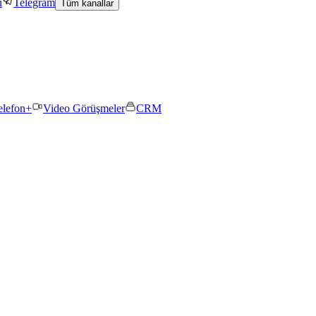
u
Telegram
Tüm kanallar
elefon+
Video Görüşmeler
CRM