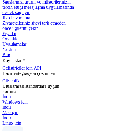
Satışlarınızı artırın ve müşterilerinizin
tercih ettiği mesajlaşma uygulamasında
destek sağlayın
Jivo Pazarlama
Ziyaretçileriniz siteyi terk etmeden
önce ilgilerini çekin
Fiyatlar
Ortaklık
Uygulamalar
Yardım
Blog
Kaynaklar
Geliştiriciler için API
Hazır entegrasyon çözümleri
Güvenlik
Uluslararası standartlara uygun
koruma
İndir
Windows için
İndir
Mac için
İndir
Linux için