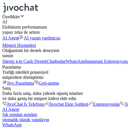
Özellikler
AI
Ekibinizin performansını
yapay zeka ile artırın
AI Agent
AI yazım yardımcısı
Müşteri Hizmetleri
Olağanüstü bir destek deneyimi
sunun
Siteniz için Canlı Destek
Chatbotlar
WhatsApp
Instagram Entegrasyon
Pazarlama
Trafiği nitelikli potansiyel
müşterilere dönüştürün
Jivo Pazarlama
Geri-arama
Satış
Daha fazla satış, daha yüksek sipariş tutarları
ve daha geniş bir müşteri kitlesi elde edin
JivoChat İş Telefonu
Jivochat Ekip Sohbeti
Entegrasyonlar
T
AI Agent
Sık sorulan soruları
otomatik olarak yanıtlayın
WhatsApp