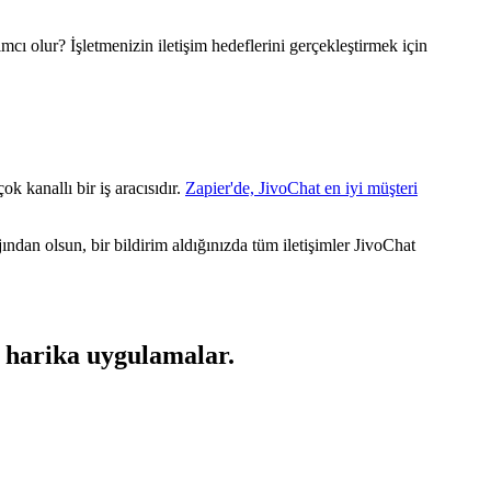
cı olur? İşletmenizin iletişim hedeflerini gerçekleştirmek için
k kanallı bir iş aracısıdır.
Zapier'de, JivoChat en iyi müşteri
ndan olsun, bir bildirim aldığınızda tüm iletişimler JivoChat
n harika uygulamalar.