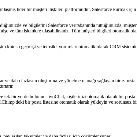
anlaşmış lider bir müşteri ilişkileri platformudur. Salesforce kurmak iç
ürdüğünüzde ve bilgilerini Salesforce veritabanında tuttuğunuzda, müşteri
çmişe ve tüm işlemlere ulaşabilirsiniz. Tüm müşteri bilgileri otomatik 
letişim kutusu geçmişi ve temsilci yorumları otomatik olarak CRM sistemin
lar ve daha fazlasını oluşturma ve yönetme olanağı sağlayan bir e-posta 
urtarır.
e tek bir yerde bulunur. JivoChat, kişilerinizi otomatik olarak bir posta
ilChimp'deki bir posta listesine otomatik olarak yükleyin ve sorunsuz bir
ı, paylaşılan takvimler ve daha fazlası için çözümler sunar.