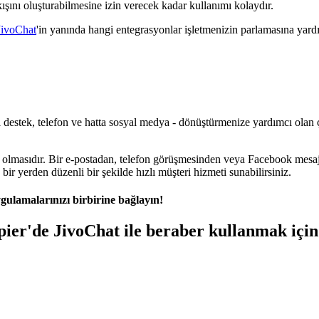
kışını oluşturabilmesine izin verecek kadar kullanımı kolaydır.
JivoChat
'in yanında hangi entegrasyonlar işletmenizin parlamasına yardım
lı destek, telefon ve hatta sosyal medya - dönüştürmenize yardımcı olan ço
y olmasıdır. Bir e-postadan, telefon görüşmesinden veya Facebook mesajı
ir yerden düzenli bir şekilde hızlı müşteri hizmeti sunabilirsiniz.
gulamalarınızı birbirine bağlayın!
pier'de JivoChat ile beraber kullanmak içi