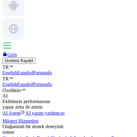
Giriş
Ücretsiz Kaydol
TR
English
Español
Português
TR
English
Español
Português
Özellikler
AI
Ekibinizin performansını
yapay zeka ile artırın
AI Agent
AI yazım yardımcısı
Müşteri Hizmetleri
Olağanüstü bir destek deneyimi
sunun