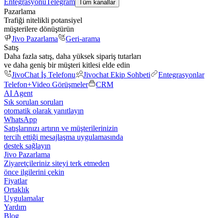
Entegrasyonu
Telegram
Tüm kanallar
Pazarlama
Trafiği nitelikli potansiyel
müşterilere dönüştürün
Jivo Pazarlama
Geri-arama
Satış
Daha fazla satış, daha yüksek sipariş tutarları
ve daha geniş bir müşteri kitlesi elde edin
JivoChat İş Telefonu
Jivochat Ekip Sohbeti
Entegrasyonlar
Telefon+
Video Görüşmeler
CRM
AI Agent
Sık sorulan soruları
otomatik olarak yanıtlayın
WhatsApp
Satışlarınızı artırın ve müşterilerinizin
tercih ettiği mesajlaşma uygulamasında
destek sağlayın
Jivo Pazarlama
Ziyaretçileriniz siteyi terk etmeden
önce ilgilerini çekin
Fiyatlar
Ortaklık
Uygulamalar
Yardım
Blog