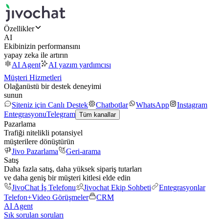
Özellikler
AI
Ekibinizin performansını
yapay zeka ile artırın
AI Agent
AI yazım yardımcısı
Müşteri Hizmetleri
Olağanüstü bir destek deneyimi
sunun
Siteniz için Canlı Destek
Chatbotlar
WhatsApp
Instagram
Entegrasyonu
Telegram
Tüm kanallar
Pazarlama
Trafiği nitelikli potansiyel
müşterilere dönüştürün
Jivo Pazarlama
Geri-arama
Satış
Daha fazla satış, daha yüksek sipariş tutarları
ve daha geniş bir müşteri kitlesi elde edin
JivoChat İş Telefonu
Jivochat Ekip Sohbeti
Entegrasyonlar
Telefon+
Video Görüşmeler
CRM
AI Agent
Sık sorulan soruları