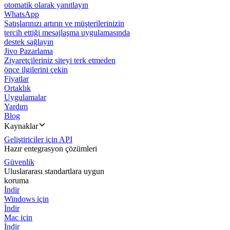
otomatik olarak yanıtlayın
WhatsApp
Satışlarınızı artırın ve müşterilerinizin
tercih ettiği mesajlaşma uygulamasında
destek sağlayın
Jivo Pazarlama
Ziyaretçileriniz siteyi terk etmeden
önce ilgilerini çekin
Fiyatlar
Ortaklık
Uygulamalar
Yardım
Blog
Kaynaklar
Geliştiriciler için API
Hazır entegrasyon çözümleri
Güvenlik
Uluslararası standartlara uygun
koruma
İndir
Windows için
İndir
Mac için
İndir