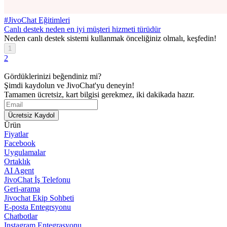
#JivoChat Eğitimleri
Canlı destek neden en iyi müşteri hizmeti türüdür
Neden canlı destek sistemi kullanmak önceliğiniz olmalı, keşfedin!
1
2
Gördüklerinizi beğendiniz mi?
Şimdi kaydolun ve JivoChat'yu deneyin!
Tamamen ücretsiz, kart bilgisi gerekmez, iki dakikada hazır.
Ücretsiz Kaydol
Ürün
Fiyatlar
Facebook
Uygulamalar
Ortaklık
AI Agent
JivoChat İş Telefonu
Geri-arama
Jivochat Ekip Sohbeti
E-posta Entegrsyonu
Chatbotlar
Instagram Entegrasyonu