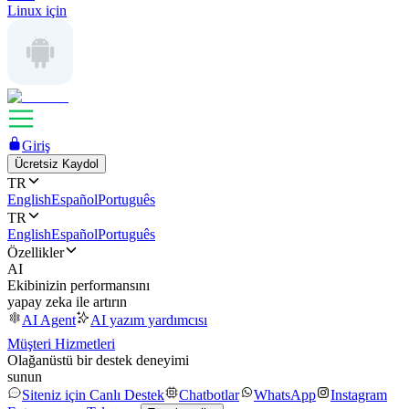
Linux için
Giriş
Ücretsiz Kaydol
TR
English
Español
Português
TR
English
Español
Português
Özellikler
AI
Ekibinizin performansını
yapay zeka ile artırın
AI Agent
AI yazım yardımcısı
Müşteri Hizmetleri
Olağanüstü bir destek deneyimi
sunun
Siteniz için Canlı Destek
Chatbotlar
WhatsApp
Instagram