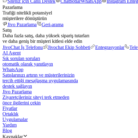
Siteniz için Canlı Destek
Chatbotlar
WhatsApp
Instagram Ente
Pazarlama
Trafiği nitelikli potansiyel
müşterilere dönüştürün
Jivo Pazarlama
Geri-arama
Satış
Daha fazla satış, daha yüksek sipariş tutarları
ve daha geniş bir müşteri kitlesi elde edin
JivoChat İş Telefonu
Jivochat Ekip Sohbeti
Entegrasyonlar
Tel
AI Agent
Sık sorulan soruları
otomatik olarak yanıtlayın
WhatsApp
Satışlarınızı artırın ve müşterilerinizin
tercih ettiği mesajlaşma uygulamasında
destek sağlayın
Jivo Pazarlama
Ziyaretçileriniz siteyi terk etmeden
önce ilgilerini çekin
Fiyatlar
Ortaklık
Uygulamalar
Yardım
Blog
Kaynaklar