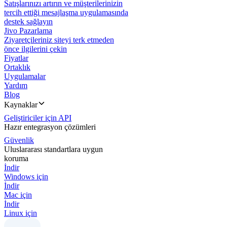
Satışlarınızı artırın ve müşterilerinizin
tercih ettiği mesajlaşma uygulamasında
destek sağlayın
Jivo Pazarlama
Ziyaretçileriniz siteyi terk etmeden
önce ilgilerini çekin
Fiyatlar
Ortaklık
Uygulamalar
Yardım
Blog
Kaynaklar
Geliştiriciler için API
Hazır entegrasyon çözümleri
Güvenlik
Uluslararası standartlara uygun
koruma
İndir
Windows için
İndir
Mac için
İndir
Linux için