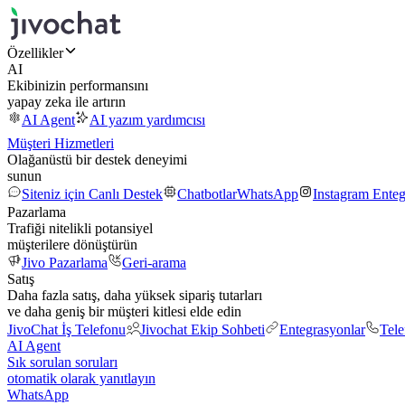
Özellikler
AI
Ekibinizin performansını
yapay zeka ile artırın
AI Agent
AI yazım yardımcısı
Müşteri Hizmetleri
Olağanüstü bir destek deneyimi
sunun
Siteniz için Canlı Destek
Chatbotlar
WhatsApp
Instagram Ente
Pazarlama
Trafiği nitelikli potansiyel
müşterilere dönüştürün
Jivo Pazarlama
Geri-arama
Satış
Daha fazla satış, daha yüksek sipariş tutarları
ve daha geniş bir müşteri kitlesi elde edin
JivoChat İş Telefonu
Jivochat Ekip Sohbeti
Entegrasyonlar
Tel
AI Agent
Sık sorulan soruları
otomatik olarak yanıtlayın
WhatsApp