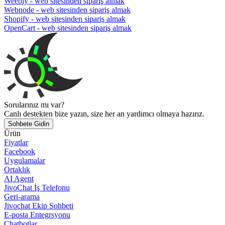
Weebly - web sitesinden sipariş almak
Webnode - web sitesinden sipariş almak
Shopify - web sitesinden sipariş almak
OpenCart - web sitesinden sipariş almak
Sorularınız mı var?
Canlı destekten bize yazın, size her an yardımcı olmaya hazırız.
Sohbete Gidin
Ürün
Fiyatlar
Facebook
Uygulamalar
Ortaklık
AI Agent
JivoChat İş Telefonu
Geri-arama
Jivochat Ekip Sohbeti
E-posta Entegrsyonu
Chatbotlar