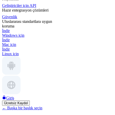
Geliştiriciler için API
Hazır entegrasyon çözümleri
Güvenlik
Uluslararası standartlara uygun
koruma
İndir
Windows için
İndir
Mac için
İndir
Linux için
Giriş
Ücretsiz Kaydol
←
Başka bir başlık seçin