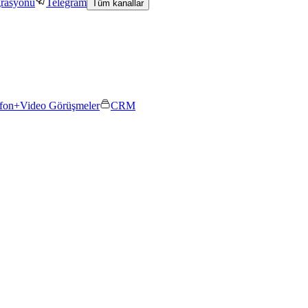
grasyonu
Telegram
Tüm kanallar
efon+
Video Görüşmeler
CRM