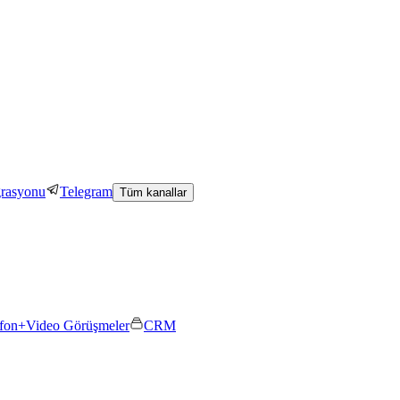
grasyonu
Telegram
Tüm kanallar
efon+
Video Görüşmeler
CRM