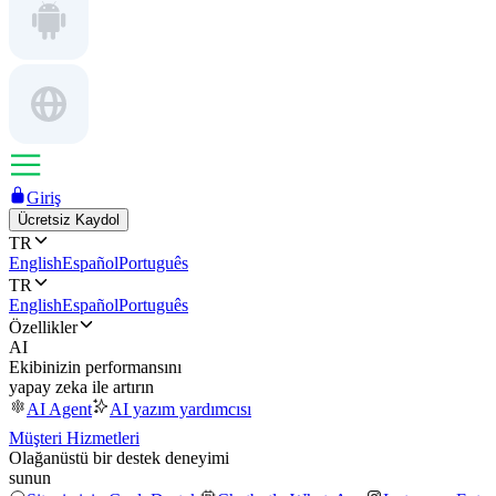
Giriş
Ücretsiz Kaydol
TR
English
Español
Português
TR
English
Español
Português
Özellikler
AI
Ekibinizin performansını
yapay zeka ile artırın
AI Agent
AI yazım yardımcısı
Müşteri Hizmetleri
Olağanüstü bir destek deneyimi
sunun