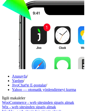
Anasayfa
/
Yardım
/
JivoChat'te E-postalar
/
Yahoo — otomatik yönlendirmeyi kurma
İlgili makaleler
WooCommerce - web sitesinden sipariş almak
Wix - web sitesinden sipariş almak